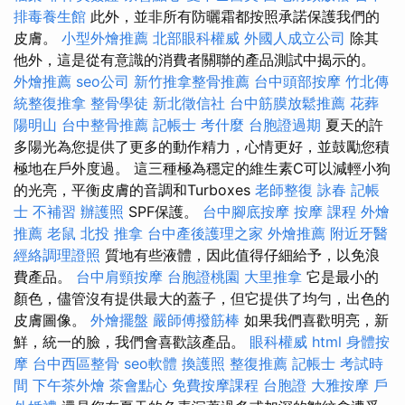
排毒養生館
此外，並非所有防曬霜都按照承諾保護我們的
皮膚。
小型外燴推薦
北部眼科權威
外國人成立公司
除其
他外，這是從有意識的消費者關聯的產品測試中揭示的。
外燴推薦
seo公司
新竹推拿整骨推薦
台中頭部按摩
竹北傳
統整復推拿
整骨學徒
新北徵信社
台中筋膜放鬆推薦
花葬
陽明山
台中整骨推薦
記帳士 考什麼
台胞證過期
夏天的許
多陽光為您提供了更多的動作精力，心情更好，並鼓勵您積
極地在戶外度過。 這三種極為穩定的維生素C可以減輕小狗
的光亮，平衡皮膚的音調和Turboxes
老師整復 詠春
記帳
士 不補習
辦護照
SPF保護。
台中腳底按摩
按摩 課程
外燴
推薦
老鼠
北投 推拿
台中產後護理之家
外燴推薦
附近牙醫
經絡調理證照
質地有些液體，因此值得仔細給予，以免浪
費產品。
台中肩頸按摩
台胞證桃園
大里推拿
它是最小的
顏色，儘管沒有提供最大的蓋子，但它提供了均勻，出色的
皮膚圖像。
外燴擺盤
嚴師傅撥筋棒
如果我們喜歡明亮，新
鮮，統一的臉，我們會喜歡該產品。
眼科權威
html
身體按
摩
台中西區整骨
seo軟體
換護照
整復推薦
記帳士 考試時
間
下午茶外燴
茶會點心
免費按摩課程
台胞證
大雅按摩
戶