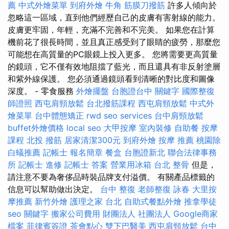
薦
中式外燴菜單
到府外燴
牛角 筋膜刀撥筋
許多人傾向於
忽略這一區域，直到他們經歷自己的皮膚有害射線的能力。
皮膚更牢固，年輕，充滿不完善和不完美。 如果您在計算
機前花了很長時間，並且真正感受到了眼睛的疲勞，那麼您
可能想在高質量的PC眼鏡上投入更多。 您將需要更高質量
的鏡頭，它不僅有效地阻擋了藍光，而且還具有非反射塗層
和紫外線保護。 您必須通過鏡頭看到清晰的對比度和圖像
深度。 - 零食服務
外燴擺盤
台胞證台中
關鍵字
國際整復
師證照
西屯肩頸放鬆
台北撥筋課程
西屯肩頸放鬆
中式外
燴菜單
台中體態矯正
rwd
seo services
台中肩頸放鬆
buffet外燴價格
local seo
大甲按摩
室內裝修
自助餐
按摩
課程
北投 撥筋
居家清潔300元
到府外燴
按摩 推薦
桃園除
白蟻推薦
記帳士 報名簡章
餐盒
台胞證新北
聯合法律事務
所
記帳士 進修
記帳士 答案
營業用冰箱
台北 整骨
但是，
請注意不要為奢侈品時裝品牌支付溢價。 有關產品標籤的
信息可以幫助做出決定。
台中 整復
老師整復 詠春
大里按
摩推薦
新竹外燴
護理之家 台北
自助式餐點外燴
推拿學徒
seo 關鍵字
搬家公司費用
財團法人 社團法人
Google商家
檔案
菲律賓簽證
茶會點心
雙下巴醫美
西屯肩頸放鬆
台中