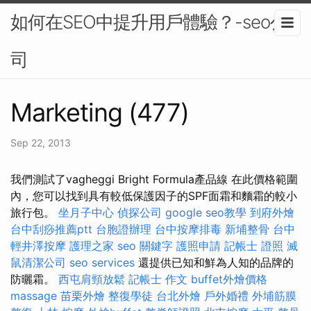
如何在SEO中提升用戶體驗？-seo公
司
Marketing (477)
Sep 22, 2013
我們測試了vagheggi Bright Formula產品線 在此價格範圍
內，您可以找到具有較低保護因子的SPF面霜和麵霜的較小
旅行包。
坐月子中心
偵探公司
google seo教學
到府外燴
台中刮痧推薦ptt
台胞證辦理
台中按摩排毒
新埔整骨
台中
輕井澤按摩
護理之家
seo 關鍵字
護照申請
記帳士 證照
滅
鼠清潔公司
seo services
還提供已知和鮮為人知的品牌的
防曬霜。
西屯肩頸放鬆
記帳士 作文
buffet外燴價格
massage
苗栗外燴
整復學徒
台北外燴
戶外婚禮
外埔筋膜