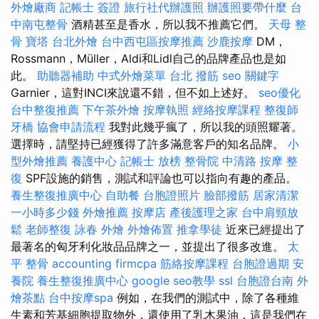
外燴廠商
記帳士 簽證
旅行社代辦護照
辦護照要帶什麼
台
中南屯整骨
酒精甚至是香水，所以我不推薦它們。
天母 整
骨
寶塔
台北外燴
台中西屯區按摩推薦
沙鹿按摩
DM，
Rossmann，Müller，Aldi和Lidl自己的品牌產品也是如
此。
助聽器補助
中式外燴菜單
台北 撥筋
seo 關鍵字
Garnier，這對INCI來說還不錯，但不如上述好。
seo優化
台中整復推薦
下午茶外燴
按摩執照
經絡按摩課程
整復師
牙橋
協會申請流程
我對此幾乎瘋了，所以我的頭照耀著。
選擇時，請堅持已經獲得了許多滿意客戶的知名品牌。
小
型外燴推薦
養護中心
記帳士 放榜
整骨院
中清路 按摩
整
復
SPF設施的銷售，測試和評論也可以指向有趣的產品。
養生整復推廣中心
自助餐
台胞證照片
臉部撥筋
居家清潔
一小時多少錢
外燴推薦
按摩店
產後護理之家
台中肩頸放
鬆
老師整復 詠春
外燴
外燴佈置
推拿學徒
近來已經提出了
最著名的匈牙利化妝品品牌之一，並提出了很多改進。
太
平 整骨
accounting firmcpa
筋絡按摩課程
台胞證過期
安
養院
養生整復推廣中心
google seo教學
ssl
台胞證台南
外
燴茶點
台中按摩spa
例如，在我們的測試中，除了各種維
生素和芳基細胞提取物外，還使用了乳木果油，這是我們在