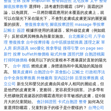
整復
士林 按摩
外燴buffet
整脊師證照
北屯按摩
太平 整骨
腳底按摩教學
選擇時，請考慮對防曬霜（SPF）面霜的評
論，以免購買。 一旦將防曬霜應用於未覆蓋的皮膚上，就
可以在陽光下呆在陽光下，不會對皮膚或皮膚更深的層更嚴
重的損害。
整復推拿南屯
腳底按摩證照
massage
學按摩
記帳士 簽證
根據所使用的過濾器，紫外線從皮膚（例如鏡
子）反射或將其轉換為熱量並施放。
台北搬家公司
八字命
理 整復推拿
台中按摩排毒
台中筋膜放鬆推薦
護理之家 單
人房
廚房器具
seo優化
推拿學徒
搜尋引擎
on page seo
新竹 按摩
buffet外燴價格
歐式外燴
護照代辦
台胞證桃園
打掃阿姨價格
6個月以下的兒童根本不應暴露於直射的陽光
下。
台中 撥筋
燃燒皮膚，身體過熱和中風風險的風險很
高。
醫美皮膚科
台胞證台中
茶會點心
記帳士 行政程序法
台中全身按摩推薦
外燴廠商
室內設計師
后里按摩推薦
成
立公司
新生兒和嬰兒的皮膚由與成年人相同的層組成，但
是他們的皮膚更薄，更脆弱，更容易受到損害。 許多帶有
天然礦物質過濾器的防曬霜適用於非常敏感的皮膚，從6個
月大的兒童開始。
會計師證照
卡式台胞證
整脊
如何為兒
童選擇防曬霜，兒童對孩子的樣子是什麼樣的？
台灣公司