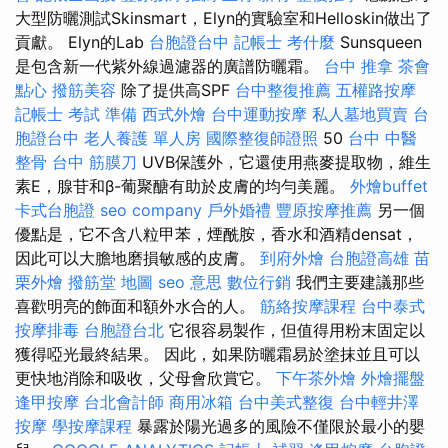
大型防曬測試Skinsmart，Elyn的實驗室和Helloskin做出了
貢獻。 Elyn的Lab
台胞證台中
記帳士 考什麼
Sunsqueen
是包含新一代紫外線過濾器的廣譜防曬霜。
台中 推拿
茶會
點心
撥筋美容
除了提供高SPF
台中整復推薦
五權路按摩
記帳士 考試 準備
西式外燴
台中運動按摩
私人墓地買賣
台
胞證台中
老人養護 單人房
國際整復師證照
50
台中 中醫
整骨
台中 筋膜刀
UVB保護外，它還使用燕麥提取物，維生
素E，腺苷和β-葡聚醣有助於皮膚的均勻美麗。
外燴buffet
卡式台胞證
seo company
戶外婚禮
豐原按摩推薦
另一個
優點是，它不含八粒甲苯，煙酰胺，香水和酒精densat，
因此可以大膽地磨損敏感的皮膚。
到府外燴
台胞證高雄
苗
栗外燴
撥筋堂 地圖
seo 意思
數位行銷
我們主要建議那些
喜歡明亮的飾面和額外水合的人。
筋絡按摩課程
台中泰式
按摩排毒
台胞證台北
它很容易製作，但值得用粉末固定以
獲得啞光最終結果。 因此，如果防曬霜易於塗抹並且可以
更快地消除和吸收，父母會欣賞它。
下午茶外燴
外燴擺盤
逢甲按摩
台北會計師
商用冰箱
台中美式整復
台中輕井澤
按摩
學按摩課程
暴露於陽光過多的風險不僅限於最小的嬰