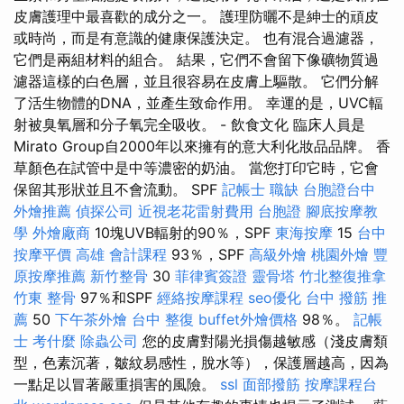
皮膚護理中最喜歡的成分之一。 護理防曬不是紳士的頑皮
或時尚，而是有意識的健康保護決定。 也有混合過濾器，
它們是兩組材料的組合。 結果，它們不會留下像礦物質過
濾器這樣的白色層，並且很容易在皮膚上驅散。 它們分解
了活生物體的DNA，並產生致命作用。 幸運的是，UVC輻
射被臭氧層和分子氧完全吸收。 - 飲食文化 臨床人員是
Mirato Group自2000年以來擁有的意大利化妝品品牌。 香
草顏色在試管中是中等濃密的奶油。 當您打印它時，它會
保留其形狀並且不會流動。 SPF
記帳士 職缺
台胞證台中
外燴推薦
偵探公司
近視老花雷射費用
台胞證
腳底按摩教
學
外燴廠商
10塊UVB輻射的90％，SPF
東海按摩
15
台中
按摩平價
高雄 會計課程
93％，SPF
高級外燴
桃園外燴
豐
原按摩推薦
新竹整骨
30
菲律賓簽證
靈骨塔
竹北整復推拿
竹東 整骨
97％和SPF
經絡按摩課程
seo優化
台中 撥筋 推
薦
50
下午茶外燴
台中 整復
buffet外燴價格
98％。
記帳
士 考什麼
除蟲公司
您的皮膚對陽光損傷越敏感（淺皮膚類
型，色素沉著，皺紋易感性，脫水等），保護層越高，因為
一點足以冒著嚴重損害的風險。
ssl
面部撥筋
按摩課程台