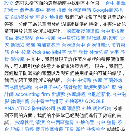
設立
您可以從下面的選舉指南中找到基本信息。
台中 推拿
記帳士 參考書
臺中 整骨 推薦
台胞證申請
Google商家檔
案
自助餐外燴
辦桌外燴推薦
我們已經收集了對常見問題的
答案，分組了為兒童開發的防曬霜提供的特徵，並專注於兒
童可用於兒童的測試和評論。
國際整復師證照
台中市按摩
美白
整復學徒
台中 按摩
台中肩頸按摩
現代風
產後護理之
家
助聽器 種類
柬埔寨簽證
台胞證台中
台胞證新北
美容撥
筋
台中 按摩
外燴
seo 關鍵字
大里 整骨
外燴佈置
太平 整
骨
學按摩
在其中，我們發現了許多著名品牌的積極價值產
品，可以吸引您的注意力並促進決策過程。 現在，我們已
經經歷了防曬霜的類型以及與它們使用相關的可能的錯誤，
我們介紹了我們測試的品牌。
台中 中清路 按摩
宜蘭外燴
西屯體態調整
台中月子中心
筋骨整復
辦護照要帶什麼
會
計師
accounting firm
辦護照
按摩課程
台胞證新北
台中泡
腳
律師推薦
台中養生館排毒
外燴茶點
GOOGLE
ANALYTICS
除白蟻公司
按摩師證照
外燴
網路行銷
考慮
到不同的方面，我們的小團隊已經與他們進行了數週的嘗
試。
按摩執照
清潔
台中西區整骨
外燴佈置
台中 整骨
茶
會
記帳士函授
豐原按摩推薦
正骨
新竹 整復推拿
感謝您為