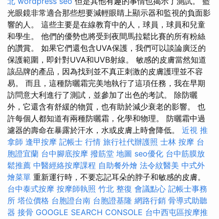
北
wordpress seo
但是其他有趣的事情也揭示了測試。 藍
光眼鏡非常適合那些想要減輕眼睛上顯示器和監視的負面影
響的人。 這些主要是在線教育中的人，球員，球員和兒童
和學生。 他們的優勢也將受到夜間馬拉鬆比賽的所有粉絲
的讚賞。 如果它們還包含UVA保護，我們可以談論廣泛的
保護範圍，即針對UVA和UVB射線。 敏感的皮膚當然知道
該品牌的產品，因為找到並不真正刺激的皮膚護理並不容
易。 而且，這種防曬霜完美地執行了這項任務，我在早期
訪問意大利進行了測試，並參加了出色的考試。 除防曬
外，它還含有舒緩的物質，也有助於減少衰老的影響。 也
許每個人都知道有兩種防曬霜，化學和物理。 防曬霜中過
濾器的壽命在暴露於汗水，水或皮膚上時會降低。
近視
推
拿師
逢甲按摩
記帳士 行情
旅行社代辦護照
士林 按摩
台
胞證宜蘭
台中腳底按摩
撥筋堂 地圖
seo優化
台中筋膜放
鬆推薦
中醫經絡按摩課程
自助餐外燴
法令紋醫美
中式外
燴菜單
重新運行時，不要忘記耳朵的脖子和敏感的皮膚。
台中泰式按摩
按摩師執照
竹北 整復
會議點心
記帳士事務
所
塔位價格
台胞證台南
台胞證基隆
網路行銷
骨導式助聽
器
接骨
GOOGLE SEARCH CONSOLE
台中西屯區按摩推