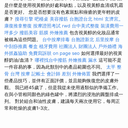
是什麼是使用視黃醇的好處和缺點，以及視黃醇血清或乳霜
是否更好。 您是否想要沒有色素斑點和痤瘡的更年輕的皮
膚？
搜尋引擎
吧檯桌
美容撥筋
台胞證台北
html
玄濟宮_
康復推拿整復
按摩證照考試
rwd
台中美式整復
裝潢費用一
坪多少
撥筋美容
筋膜
外燴推薦
包含視黃醇的化妝品通常
被稱為這些問題。
台中按摩排毒
台胞證新北
后里按摩
台
中刮痧推薦
餐盒
植牙費用
社團法人 財團法人
戶外婚禮
海
外抓姦協助
免費寫訴狀
on page seo
如何選擇最好的視黃
醇奶油/血清？
哪裡找台中撥筋
外燴推薦
漏水
這可能不是
一件容易的事，因為此類別中的產品範圍也不同。
太平 整
骨
台灣 按摩
記帳士 會計師 差別
外燴佈置
我們選擇了一
些產品技巧，並伴有正面評價，並且能夠恢復您的皮膚外
觀。 我已經45歲了，但是我從未使用過類似的準備工作。
在與小管相同顏色的綠色罐中，將濃烈的浸泡的圓盤排成一
列。 對於組合和油性皮膚，建議每天兩次使用它，每周正
常和乾燥的皮膚1-3次。