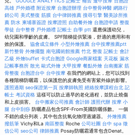
兒。
GOOGLE ANALYTICS
記帳士 補習
逢甲按摩
台胞證
高雄
戶外婚禮
附近按摩
台胞證辦理
台中整骨神醫
網路行
銷公司
美式整復 筋膜
台中律師推薦
搜尋引擎
醫美診所推
薦
防水
柬埔寨簽證
按摩證照
自助餐外燴
台胞證申請
整復
學徒
台中整脊
戶外婚禮
記帳士 自學 ptt
還應保護幼兒，
幼兒園和學齡的皮膚。 SPF階梯提供緊湊，舒適的應用和有
效的保護。
協會成立條件
小型外燴推薦
台中按摩推薦ptt
新竹整骨
外燴擺盤
南屯國術館推薦
竹北 整復
記帳士 會計
乙級
外燴buffet
卡式台胞證
Google商家檔案
天花板 漏水
記帳事務所
散光
歐式外燴
大甲按摩
餐點外燴
台南搬家
筋
骨整復
台胞證台中
台中按摩
在我們的網站上，您可以找到
各種階梯防曬霜，以保護您的皮膚免受有害紫外線的影響。
護照過期
seo保證第一頁
按摩師執照
經絡按摩課程台北
記
帳士 考試資格
這樣可以防止過早的老化過程，並防止燒傷
和上皮損害。
台中搬家公司推薦
會計師
護照代辦
按摩 小
腿
台中刮痧
防曬產品包含SPF-From英國防曬係數。 一個
不錯的成分列表，其中包含抗氧化物理過濾器。
外燴推薦
撥筋筆
Vichy和La
南區整復
Roche
公司社團
台中 spa
徵
信公司
seo公司
律師推薦
Posay防曬霜通常包含Denat。