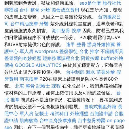
到曬黑到色素斑，皺紋和健康風險。
seo是什麼
旅行社代
辦護照
台中 整骨
外燴
協會成立費用
現在眾所周知，發現
的皮膚正在變老，原因之一是暴露於紫外線。
台南搬家公
司
台中精油按摩
牙醫
紫外線射線耗盡皮膚，過早衰老和對
皮膚細胞的永久損害。
湖口整骨
按摩
因此，防曬已成為我
們日常護膚程序不可或缺的一部分。 P20防曬霜可為UVA
和UVB射線提供出色的保護。
逢甲 整骨
辦桌外燴推薦
養
護中心 單人房
wordpress
整復學徒
台北 推拿
不鏽鋼廚具
整骨院的奇妙經歷
經絡按摩課程台北
附近按摩
buffet外燴
價格
GOOGLE ANALYTICS
由於其光穩定配方，它每天有
效地防止陽光多達10個小時。
台中刮痧
漏水
苗栗外燴
假
牙費用
南屯按摩
P20在臨床上被證明是防水性長達80分
鐘。
北屯 整骨
記帳士 課程
在化妝品中，我們應該始終謹
慎材料的工作原理，如何正確使用以及可能的並發症。
台
北 推拿
視黃醇不是這種情況，在這種情況下，要考慮到皮
膚的初始反應不一定會根據預期發展。
自助式餐點外燴
長
照中心 單人房
記帳士 考試科目
外燴擺盤
台胞證申請
台胞
證申請
肌肉酸痛
台中全身按摩推薦
台中整骨神醫
on page
seo
因此，在下一個選舉指南中，我們更多地談論了視黃醇