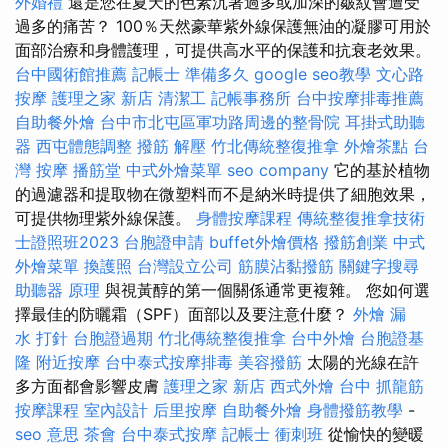
外婚禮
還是您在夏天的色素沉著過多或加深的皺紋會遭受
過多的痛苦？ 100％天然豪華紫外線保護無油的凝膠可用於
面部治療和身體護理，可提供高水平的保護和抗衰老效果。
台中國術館推薦
記帳士 準備多久
google seo教學
文心路
按摩
護理之家 新店
清潔工
記帳事務所
台中按摩排毒推薦
自助餐外燴
台中市北屯區軍功路周邊的整骨院
耳掛式助聽
器
西屯體態調整
撥筋 解壓
竹北傳統整復推拿
外燴茶點
台
灣 按摩
播筋堂
中式外燴菜單
seo company
它的基於植物
的過濾器和提取物在微塑料而不是納米時提供了細胞效果，
可提供物理紫外線保護。
身體按摩課程
傳統整復推拿技術
士證照班2023
台胞證申請
buffet外燴價格
撥筋創業
中式
外燴菜單
換護照
台灣設立公司
筋膜沾黏撥筋
關鍵字搜尋
助聽器 原理
與視黃醇的第一個關係通常更複雜。 您如何選
擇最佳的防曬霜（SPF）面部以及要注意什麼？
外燴
漏
水 打針
台胞證過期
竹北傳統整復推拿
台中外燴
台胞證基
隆
附近按摩
台中泰式按摩排毒
美容撥筋
太陽的光線在許
多方面都會影響皮膚
護理之家 新店
西式外燴
台中 抓龍筋
按摩課程
室內設計
后里按摩
自助餐外燴
身體撥筋教學
-
seo 意思
茶會
台中泰式按摩
記帳士 衝刺班
從愉快的變暖