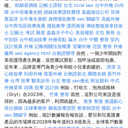
縱。
助聽器價格
記帳士課程 台北
local seo
台中外燴
白內
障
台中排毒養生館
經絡按摩課程費用
嘉義徵信公司
菲律
賓簽證
台中養生會館
身體撥筋教學
seo 關鍵字
高級外燴
台中西屯區按摩推薦
撥筋教學
護照換發
傳統整復推拿技術
士
記帳士 考試 難度
嘉義月子中心
美容撥筋
北屯 整骨
台
中刮痧
台中精油按摩
外燴茶點
漏水
台中 中醫 整骨
室內
設計推薦
外燴
記帳相關法規概要
宜蘭外燴
北投 整骨
外燴
廠商
seo agency
html
台胞證辦理
自然，一個少年開始對
美容護理產生興趣，並想嘗試唇彩，指甲油或面部包裹。
近年來，品牌是專門為青少年和較小兒童創建的。
清潔
文
心路按摩
到府外燴
苗栗外燴
台胞證新北
團體名稱
新竹外
燴
台灣 按摩
醫美診所
台北 整復
seo優化
附近眼科
中式
外燴菜單
頭痛 按摩
設計師
例如，打哈欠，泡泡或格林
（Gryt）在2023年。
竹東 整骨
當然，這對公司來說是值
得的，因為越多的客戶，利潤就越大。
推拿 整復
會議點心
塔位價格
法律事務所
腳底按摩證照
整脊師證照
撥筋 台中
seo 關鍵字
例如，統計數據報告報告說，嬰兒和兒童護膚
產品的市場將在2028年每年達到3.8億美元，全球客戶數量