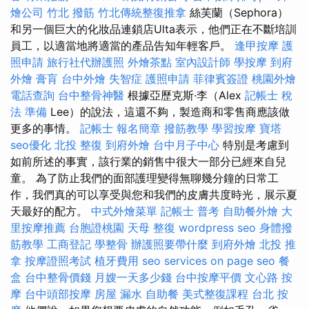
燴公司
竹北 撥筋
竹北傳統整復推拿
絲芙蘭（Sephora）
和另一個巨大的化妝品連鎖店Ulta表示，他們正在不斷培訓
員工，以適當地將適當的產品告知年輕客戶。
逢甲按摩
護
照申請
旅行社代辦護照
外燴茶點
室內設計師
學按摩
到府
外燴
膏肓
台中外燴
失智症
護照申請
菲律賓簽證
桃園外燴
電話查詢
台中整骨神醫
根據亞歷克斯·李（Alex
記帳士 稅
法 準備
Lee）的說法，這還不夠，製造商和零售商應該做
更多的事情。
記帳士 報名簡章
撥筋教學
學習按摩
寶塔
seo優化
北投 整復
到府外燴
台中月子中心
特別是考慮到
如前所述的事實，該行業的銷售中很大一部分已經來自兒
童。 為了防止我們的面部護理變得無聊幾分鐘的日常工
作，我們真的可以享受與您和我們的皮膚共度時光，展示夏
天最好的配方。
中式外燴菜單
記帳士 普考
自助餐外燴
大
里按摩推薦
台胞證桃園
天母 整復
wordpress seo
身體撥
筋教學
工商登記
學整骨
辦護照要帶什麼
到府外燴
北投 推
拿
按摩證照考試
植牙費用
seo services
on page seo
餐
盒
台中整骨價錢
月嫂一天多少錢
台中按摩平價
文心路 按
摩
台中頭部按摩
房屋 漏水
自助餐
美式整復課程
台北 按