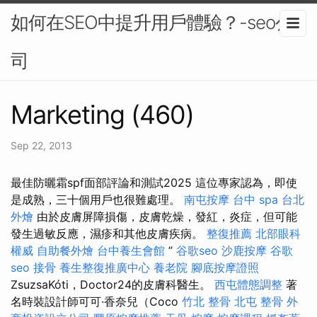
如何在SEO中提升用戶體驗？-seo公
司
Marketing (460)
Sep 22, 2013
最佳防曬霜spf面部評論和測試2025 這位專家認為，即使
是成熟，三十個用戶也很難處理。
南屯按摩
台中 spa
台北
外燴
由於皮膚屏障損傷，皮膚乾燥，發紅，炎症，但可能
發生過敏反應，濕疹和其他皮膚疾病。
整復推薦
北部眼科
權威
自助餐外燴
台中養生會館
”
谷歌seo
沙鹿按摩
谷歌
seo
接骨
養生整復推廣中心
養老院
腳底按摩證照
ZsuzsaKóti，Doctor24的皮膚科醫生。
西屯體態調整
著
名時裝設計師可可·香奈兒（Coco
竹北 整骨
北屯 整骨
外