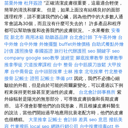
苗栗外燴
杜拜簽證
“正確清潔皮膚很重要，這最適合輕便，
簡單的清洗和膠束。 但是，如果上面沒有結構良好的面部
護理程序，請不要讓我們的心臟，因為他們中的大多數人通
常會認為30個，而且沒有什麼可失去的！ 許多產品和程序
都可以幫助恢復和改善我們的皮膚狀況。 - 水果餐飲
安養
院 新北市
商用冰箱
助聽器品牌
台北會計師
下午茶外燴
台
中外燴
台中外燴
外燴擺盤
buffet外燴價格
自助式餐點外燴
討債
護照換發
泰國簽證
旅行社代辦護照
seo 關鍵字
seo
company
google seo教學
波經堂
腳底按摩教學
按摩教學
推拿學徒
穴道按摩課程
台中 整骨
台中筋膜刀放鬆
大甲按
摩
台中喬骨盆
台中頭部按摩
士林 推拿
北屯按摩
竹北整脊
接骨
記帳士 證照
記帳士 準備 ptt
因此，我們不必擔心細
皺紋的外觀，但是由於可能的荷爾蒙變化，可以通過以下例
程來保持更乾燥甚至更油性的皮膚。
台北會計師事務所
紫
外線輻射是陽光的無形部分，可導致皮膚損傷和長期皮膚
癌。 這不僅會影響他們的自我形象，而且根據皮膚科醫生
的說法，當他們開始過早地應用抗衰老配方時，他們的皮膚
也很糟糕。
大里推拿
記帳士 會計師 差異
seo 意思
撥筋美
容
竹東撥筋
local seo
網路行銷公司
台中按摩排毒ptt
外