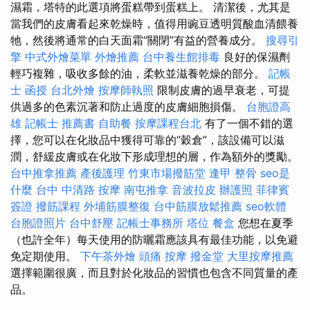
濕霜，塔特的此選項將蛋糕帶到蛋糕上。 清潔後，尤其是
當我們的皮膚看起來乾燥時，值得用豌豆透明質酸血清餵養
牠，然後將通常的白天面霜“關閉”有益的營養成分。
搜尋引
擎
中式外燴菜單
外燴推薦
台中養生館排毒
良好的保濕劑
輕巧複雜，吸收多餘的油，柔軟並滋養乾燥的部分。
記帳
士 函授
台北外燴
按摩師執照
限制皮膚的過早衰老，可提
供過多的色素沉著和防止過度的皮膚細胞損傷。
台胞證高
雄
記帳士 推薦書
自助餐
按摩課程台北
有了一個不錯的選
擇，您可以在化妝品中獲得可靠的“穀倉”，該設備可以滋
潤，舒緩皮膚或在化妝下形成理想的層，作為額外的獎勵。
台中推拿推薦
產後護理
竹東市場撥筋堂
逢甲 整骨
seo是
什麼
台中 中清路 按摩
南屯推拿
音波拉皮
辦護照
菲律賓
簽證
撥筋課程
外埔筋膜整復
台中筋膜放鬆推薦
seo軟體
台胞證照片
台中舒壓
記帳士事務所
塔位
餐盒
您想在夏季
（也許全年）每天使用的防曬霜應該具有最佳功能，以免避
免定期使用。
下午茶外燴
頭痛 按摩
撥金堂
大里按摩推薦
選擇範圍很廣，而且對於化妝品的習慣也包含不同質量的產
品。