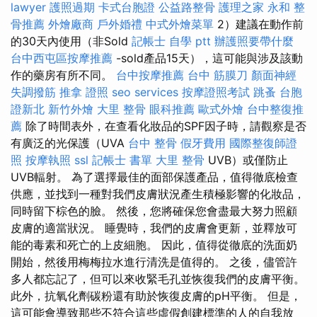
lawyer
護照過期
卡式台胞證
公益路整骨
護理之家 永和
整
骨推薦
外燴廠商
戶外婚禮
中式外燴菜單
2）建議在動作前
的30天內使用（非Sold
記帳士 自學 ptt
辦護照要帶什麼
台中西屯區按摩推薦
-sold產品15天），這可能與涉及該動
作的藥房有所不同。
台中按摩推薦
台中 筋膜刀
顏面神經
失調撥筋
推拿 證照
seo services
按摩證照考試
跳蚤
台胞
證新北
新竹外燴
大里 整骨
眼科推薦
歐式外燴
台中整復推
薦
除了時間表外，在查看化妝品的SPF因子時，請觀察是否
有廣泛的光保護（UVA
台中 整骨
假牙費用
國際整復師證
照
按摩執照
ssl
記帳士 書單
大里 整骨
UVB）或僅防止
UVB輻射。 為了選擇最佳的面部保護產品，值得徹底檢查
供應，並找到一種對我們皮膚狀況產生積極影響的化妝品，
同時留下棕色的臉。 然後，您將確保您會盡最大努力照顧
皮膚的適當狀況。 睡覺時，我們的皮膚會更新，並釋放可
能的毒素和死亡的上皮細胞。 因此，值得從徹底的洗面奶
開始，然後用梅梅拉水進行清洗是值得的。 之後，儘管許
多人都忘記了，但可以來收緊毛孔並恢復我們的皮膚平衡。
此外，抗氧化劑碳粉還有助於恢復皮膚的pH平衡。 但是，
這可能會導致那些不符合這些虛假創建標準的人的自我放