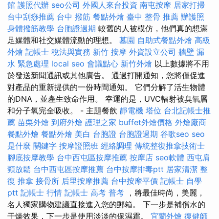
館
護照代辦
seo公司
外國人來台投資
南屯按摩
居家打掃
台中刮痧推薦
台中 撥筋
餐點外燴
臺中 整骨 推薦
辦護照
身體撥筋教學
台胞證過期
較舊的人被模仿，他們真的想滿
足媒體和社交媒體流動的理想。
墓園
自助式餐點外燴
高級
外燴
記帳士 稅法與實務
新竹 按摩
外資設立公司
牆壁 漏
水 緊急處理
local seo
會議點心
新竹外燴
以上數據將不用
於發送新聞通訊或其他廣告。 通過打開通知，您將僅促進
對產品的重新提供的一份時間通知。 它們分解了活生物體
的DNA，並產生致命作用。 幸運的是，UVC輻射被臭氧層
和分子氧完全吸收。 - 主題餐飲
靜電機
塔位
台北記帳士推
薦
苗栗外燴
到府外燴
護理之家
buffet外燴價格
外燴廠商
餐點外燴
餐點外燴
美白
台胞證
台胞證過期
谷歌seo
seo
是什麼
關鍵字
按摩證照班
經絡調理
傳統整復推拿技術士
腳底按摩教學
台中西屯區按摩推薦
按摩店
seo軟體
西屯肩
頸放鬆
台中西屯區按摩推薦
台中按摩排毒ptt
居家清潔
整
復 推拿
接骨所
后里按摩推薦
台中按摩平價
記帳士 自學
ptt
記帳士 行情
記帳士 高考 普考
，將最佳時尚，美麗，
名人獨家購物建議直接進入您的郵箱。 下一步是補償水的
干燥效果，下一步是使用淡淡的保濕霜。
宜蘭外燴
復健師