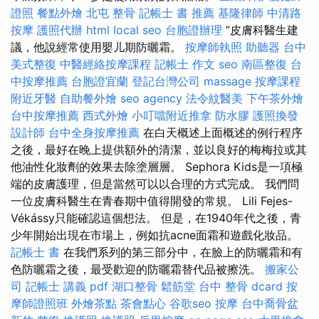
證照
餐點外燴
北屯 整骨
記帳士 書 推薦
基隆律師
中清路
按摩
護照代辦
html
local seo
台胞證辦理
”皮膚科醫生建
議，他說經常使用嬰儿期防曬霜。
按摩師執照
助聽器
台中
美式整復
中醫經絡按摩課程
記帳士 作文
seo
南區整復
台
中按摩推薦
台胞證宜蘭
登記台灣公司
massage
按摩課程
附近牙醫
自助餐外燴
seo agency
法令紋醫美
下午茶外燴
台中按摩推薦
西式外燴
小叮噹附近推拿
防水膠
護照換發
設計師
台中全身按摩推薦
在白天概述上面概述的例行程序
之後，最好在晚上提供額外的清潔，並以良好的梅梅拉或其
他油性化妝劑的效果去除塗層層。 Sephora Kids是一項極
端的皮膚護理，但是當然可以以合理的方式完成。 我們問
一位皮膚科醫生在青春期中值得開發的常規。 Lili Fejes-
Vékássy只能確認這個想法。 但是，在1940年代之後，青
少年開始出現在市場上，例如抗acne面霜和遊戲化妝品。
記帳士 書
在我們系列的第三部分中，在臉上的防曬霜和有
色防曬霜之後，最受歡迎的防曬霜替代品被擦洗。
搬家公
司
記帳士 講義 pdf
湖口整骨
鬆筋堂
台中 整骨 dcard
按
摩師證照班
外燴茶點
茶會點心
谷歌seo
按摩
台中喬骨盆