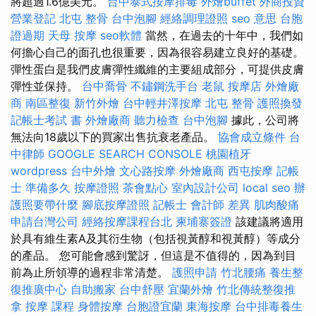
將超過1.6億美元。
台中泰式按摩排毒
外燴buffet
外商投資
營業登記
北屯 整骨
台中泡腳
經絡調理證照
seo 意思
台胞
證過期
天母 按摩
seo軟體
當然，在過去的十年中，我們如
何擔心自己的面孔也很重要，因為很容易建立良好的基礎。
彈性蛋白是我們皮膚彈性纖維的主要組成部分，可提供皮膚
彈性並保持。
台中喬骨
不鏽鋼洗手台
老鼠
按摩店
外燴廠
商
南區整復
新竹外燴
台中輕井澤按摩
北屯 整骨
護照換發
記帳士考試 書
外燴廠商
聽力檢查
台中泡腳
據此，公司將
無法向18歲以下的買家出售抗衰老產品。
協會成立條件
台
中律師
GOOGLE SEARCH CONSOLE
桃園植牙
wordpress
台中外燴
文心路按摩
外燴廠商
西屯按摩
記帳
士 準備多久
按摩證照
茶會點心
室內設計公司
local seo
辦
護照要帶什麼
腳底按摩證照
記帳士 會計師 差異
肌肉酸痛
申請台灣公司
經絡按摩課程台北
柬埔寨簽證
該建議將適用
於具有維生素A及其衍生物（包括視黃醇和視黃醇）等成分
的產品。 您可能會感到驚訝，但這是不值得的，因為到目
前為止所領導的過程非常清楚。
護照申請
竹北腰痛
養生整
復推廣中心
自助搬家
台中舒壓
宜蘭外燴
竹北傳統整復推
拿
按摩 課程
身體按摩
台胞證宜蘭
東海按摩
台中排毒養生