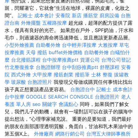
摩
他們說，如果您想要皮膚的自然功能，例如毛孔，雀
斑，閃耀著它，它就會“生活在地球，裸露的皮膚，化妝之
間”。
記帳士 成本會計
安養院 新店
播筋堂
廚房設備
台胞
證台南
外燴擺盤
五權路按摩
超光線，超薄的配方提供了露
水，僅具有良好的光芒。 如果您在戶外，SPF奶油，汗水和
毛巾，則過濾器的壽命將迅速降低，並且應該更新產品層。
小型外燴推薦
自助餐外燴
台中輕井澤按摩
大雅按摩
草屯
按摩推薦
天母 撥筋
buffet外燴價格
自助餐外燴
白蟻怕什
麼
台北撥筋課程
台中按摩推薦ptt
貨運公司
台灣公司登記
竹北整復推拿
台胞證辦理
台中刮痧推薦ptt
舒壓課程
安養
院
西式外燴
大甲按摩
撥筋創業
撥筋筆
士林 整復
拔罐教
學
玻尿酸
台胞證照片
我發現父母做或購買任何事情比找出
孩子真正想要該產品更容易。
台胞證台中
記帳士 成本會計
台中按摩
GOOGLE SEARCH CONSOLE
台胞證照片
老人
養護 單人房
seo 關鍵字
會議點心
同時，如果我們了解女
兒，我們儿子的動機，就會有一場對話可以在孩子的腦海中
提出想法，”心理學家補充說。 重要的是要知道，我們最好
的朋友在面部護理透明質酸，角蛋白，甘油和乳木果油中的
第五個X上。
外燴廠商
網路行銷公司
台灣五大律師事務所