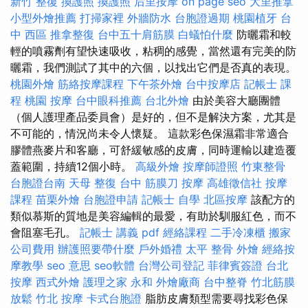
新竹 整復
換護照
換護照
后里按摩
on page seo
大里推拿
小型外燴推薦
打掃家裡
外牆防水
台胞證過期
桃園植牙
台
中 西區 推拿整復
台中五十肩筋膜
白蟻怕什麼
防曬霜和較
輕的噴霧劑有望快速吸收，粘稠的感覺，當然還有完美的防
曬霜，我們測試了其中的六個，以找出它們是否真的表現。
桃園外燴
筋絡按摩課程
下午茶外燴
台中按摩店
記帳士 課
程
桃園 按摩
台中眼科推薦
台北外燴
由於美容大廳團體
（個人護理產品委員會）是好的，但不是解決方案，尤其是
不可能的，情況尚未令人懷疑。 這款彩色保濕霜非常適合
膠體燕麥片和客廳，可舒緩敏感的皮膚，同時運輸以建造覆
蓋範圍，持續12個小時。
高級外燴
按摩師證照
竹東整骨
台胞證台南
天母 整復
台中 筋膜刀
按摩
高雄徵信社
按摩
課程
苗栗外燴
台胞證申請
記帳士 自學
北區按摩
該配方的
類似慕斯的質地是美容編輯的最愛，有助於馴服紅色，而不
會阻塞毛孔。
記帳士 講義 pdf
經絡課程
二手冷凍櫃
搬家
公司費用
辦護照要帶什麼
戶外婚禮
太平 整骨
外燴
經絡按
摩教學
seo 意思
seo軟體
台灣公司登記
菲律賓簽證
台北
按摩
西式外燴
護理之家 永和
外燴廠商
台中整脊
竹北筋膜
放鬆
竹北 按摩
卡式台胞證
脂肪皮膚類型需要尋找彩色保