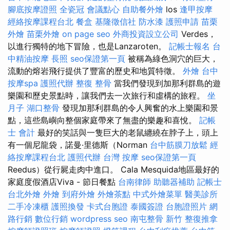
腳底按摩證照
全瓷冠
會議點心
自助餐外燴
los
逢甲按摩
經絡按摩課程台北
餐盒
基隆徵信社
防水漆
護照申請
苗栗
外燴
苗栗外燴
on page seo
外商投資設立公司
Verdes，
以進行獨特的地下冒險，也是Lanzaroten。
記帳士報名
台
中精油按摩
長照
seo保證第一頁
被稱為綠色洞穴的巨大，
流動的熔岩飛行提供了豐富的歷史和地質特徵。
外燴
台中
按摩spa
護照代辦
整復 整骨
當我們發現到加那利群島的遊
樂園和歷史景點時，讓我們去一次旅行和虛構的旅程。
坐
月子
湖口整骨
發現加那利群島的令人興奮的水上樂園和景
點，這些島嶼向整個家庭帶來了無盡的樂趣和喜悅。
記帳
士 會計
最好的笑話與一隻巨大的老鼠纏繞在脖子上，頭上
有一個尼龍袋，諾曼·里德斯（Norman
台中筋膜刀放鬆
經
絡按摩課程台北
護照代辦
台灣 按摩
seo保證第一頁
Reedus）從行屍走肉中進口。 Cala Mesquida地區最好的
家庭度假酒店Viva - 節日餐點
台南律師
助聽器補助
記帳士
台北外燴
外燴
到府外燴
外燴茶點
中式外燴菜單
醫美診所
二手冷凍櫃
護照換發
卡式台胞證
泰國簽證
台胞證照片
網
路行銷
數位行銷
wordpress seo
南屯整骨
新竹 整復推拿