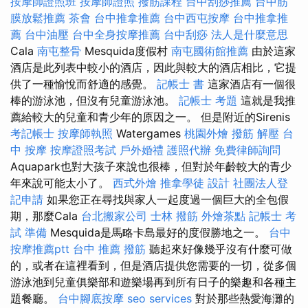
按摩師證照班
按摩師證照
撥筋課程
台中刮痧推薦
台中筋
膜放鬆推薦
茶會
台中推拿推薦
台中西屯按摩
台中推拿推
薦
台中油壓
台中全身按摩推薦
台中刮痧
法人是什麼意思
Cala
南屯整骨
Mesquida度假村
南屯國術館推薦
由於這家
酒店是此列表中較小的酒店，因此與較大的酒店相比，它提
供了一種愉悅而舒適的感覺。
記帳士 書
這家酒店有一個很
棒的游泳池，但沒有兒童游泳池。
記帳士 考題
這就是我推
薦給較大的兒童和青少年的原因之一。 但是附近的Sirenis
考記帳士
按摩師執照
Watergames
桃園外燴
撥筋 解壓
台
中 按摩
按摩證照考試
戶外婚禮
護照代辦
免費律師詢問
Aquapark也對大孩子來說也很棒，但對於年齡較大的青少
年來說可能太小了。
西式外燴
推拿學徒
設計
社團法人登
記申請
如果您正在尋找與家人一起度過一個巨大的全包假
期，那麼Cala
台北搬家公司
士林 撥筋
外燴茶點
記帳士 考
試 準備
Mesquida是馬略卡島最好的度假勝地之一。
台中
按摩推薦ptt
台中 推薦 撥筋
聽起來好像幾乎沒有什麼可做
的，或者在這裡看到，但是酒店提供您需要的一切，從多個
游泳池到兒童俱樂部和遊樂場再到所有日子的樂趣和各種主
題餐廳。
台中腳底按摩
seo services
對於那些熱愛海灘的