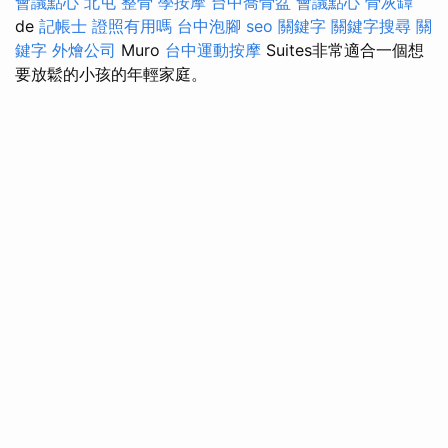
會議點心
北屯 整骨
學按摩
台中喬骨盆
會議點心
骨灰罈
de
記帳士 證照有用嗎
台中泡腳
seo 關鍵字
關鍵字搜尋
關
鍵字
外燴公司
Muro
台中運動按摩
Suites非常適合一個想
要放鬆的小孩的年輕家庭。