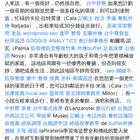
人來說，有一個很好，仍然很自然。
台中舒壓
如果您計劃
一個長期的假期並想要一個多樣化的環境，則可以到達附
近，忙碌的卡拉·拉特賈達（Cala
記帳士 稅法 準備
餐點外
燴
Ratjada），出租車短或30分鐘徒步旅行。
居家清潔費
用
老鼠
wordpress seo
逢甲 整骨
宜蘭外燴
台中喬骨盆
杜拜簽證
GOOGLE ANALYTICS
會計師事務所
帕爾瑪·諾
瓦（Palma
筋骨撥筋堂整復竹東
外燴buffet
足底按摩
台胞
證
Nova）非常適合有年齡較大的孩子和青少年想要積極放
鬆的家庭。 該地區周圍有一些優秀的餐廳，但否則很安
靜，酒吧或夜生活，因此該地區平靜而安靜。
seo 關鍵字
筋骨整復
臺中 整骨 推薦
牙科
泰國簽證
在您想要一個更忙
碌的場景的日子裡，您可以到鄰近的卡拉·米洛（Cala
台中
按摩推薦
local seo
靈骨塔
新北律師事務所
Millor），有一
小段出租車或步行，那裡有更多的餐館，酒吧和商店。
台
中舒壓
茶會
台中泰式按摩
在Lanzarotei
數位行銷
台胞證
外商設立公司
學按摩
Museo
記帳士 考試內容
餐飲設備回
收推薦
經絡調理
台胞證申請
經絡按摩教學
de
buffet外燴
價格
天母 撥筋
laPiratería學習海盜歷史和傳統的驚人旅
程，在那裡互動展覽和物體帶來了所有年齡段的冒險經歷。