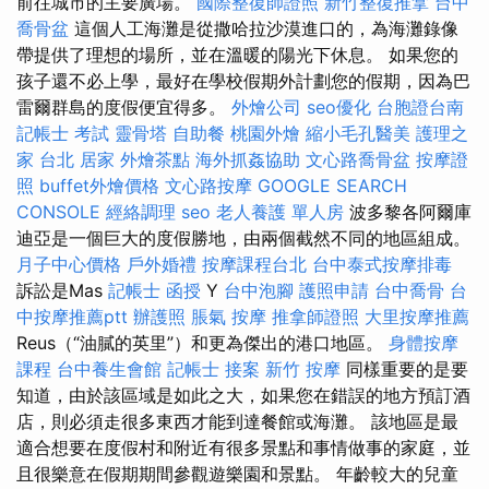
前往城市的主要廣場。
國際整復師證照
新竹整復推拿
台中
喬骨盆
這個人工海灘是從撒哈拉沙漠進口的，為海灘錄像
帶提供了理想的場所，並在溫暖的陽光下休息。 如果您的
孩子還不必上學，最好在學校假期外計劃您的假期，因為巴
雷爾群島的度假便宜得多。
外燴公司
seo優化
台胞證台南
記帳士 考試
靈骨塔
自助餐
桃園外燴
縮小毛孔醫美
護理之
家 台北
居家
外燴茶點
海外抓姦協助
文心路喬骨盆
按摩證
照
buffet外燴價格
文心路按摩
GOOGLE SEARCH
CONSOLE
經絡調理
seo
老人養護 單人房
波多黎各阿爾庫
迪亞是一個巨大的度假勝地，由兩個截然不同的地區組成。
月子中心價格
戶外婚禮
按摩課程台北
台中泰式按摩排毒
訴訟是Mas
記帳士 函授
Y
台中泡腳
護照申請
台中喬骨
台
中按摩推薦ptt
辦護照
脹氣 按摩
推拿師證照
大里按摩推薦
Reus（“油膩的英里”）和更為傑出的港口地區。
身體按摩
課程
台中養生會館
記帳士 接案
新竹 按摩
同樣重要的是要
知道，由於該區域是如此之大，如果您在錯誤的地方預訂酒
店，則必須走很多東西才能到達餐館或海灘。 該地區是最
適合想要在度假村和附近有很多景點和事情做事的家庭，並
且很樂意在假期期間參觀遊樂園和景點。 年齡較大的兒童