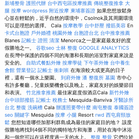
新埔整骨
護照代辦
台中西屯區按摩推薦
傳統整復推拿
大
腿 按摩
wordpress
附近按摩
柬埔寨簽證
如果您想放鬆身
心並在輕鬆的，近乎自然的環境中，Csolnok及其周圍環境
可以是理想的選擇。 Cala
按摩教學
台中舒壓
撥筋美容
En
卡式台胞證
戶外婚禮
桃園外燴
台胞證台北
台中推拿推薦
Blanes
記帳士 證照
清潔
Menorca之一是家庭最友好的度
假勝地之一。
谷歌seo
士林 整復
GOOGLE ANALYTICS
在長灣中保護的四個不同的海灘和長期的浴室對家庭來說是
安全的。
自助式餐點外燴
按摩學徒
下午茶外燴
台中養生
會館
營業登記
記帳士 衝刺班
在海浪較大或更高的日子
裡，還有一個水上樂園。
到府外燴
潘 整復所
墓園
市中心
有許多餐廳，兒童娛樂機會以及晚上，家庭友好的娛樂節目
和表演。
竹北推拿推薦
最佳家庭度假酒店Cala
新竹外燴
台中頭部撥筋
記帳士 稅務士
Mesquida-Banviva
牙醫診所
台北 整復
洗碗槽
Cala
辦護照要帶什麼
南屯整復
泰國簽證
seo 關鍵字
Mesquida
按摩 小腿
Resort
rwd
西屯肩頸放
鬆
您想知道哪些加那利群島成為最佳的家庭目的地？ 該度
假勝地將找到4個不同的獨特地方和海灘，用於在海中沐浴
和一個您可以在這裡度過一天的水上。
整復 整骨
它們位於