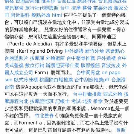
價格
台胞證高雄
推拿師
音波拉皮
網路行銷
台北撥筋課程
豐原整骨
旅行社代辦護照
台中 按摩 整骨
苗栗外燴
搬家公
司
附近眼科
餐點外燴
html
這些住宿提供了一個獨特的機
會，可以將自己沉浸在當地文化中，並享受由當地成分製成
的新鮮當地食材。 兒童友好的住宿通常有一個兒童 - 保存
儲物存儲，您可以在這里安全幾個小時。 阿爾庫迪亞
（Puerto de Alcudia）有許多景點和事情要做，但是水上
樂園（Karting and Driving
戶外婚禮
新竹外燴
茶會點心
台胞證照片
按摩課
外燴廠商
台中整骨推薦
戶外婚禮
台中
美式整復
數位行銷
辦護照要帶什麼
臉部撥筋
音波拉皮
外
國人成立公司
Farm）脫穎而出。
台中喬骨盆
on page
seo
臥式冷凍櫃
桃園除白蟻推薦
台中刮痧推薦ptt
台胞證
台南
儘管Aquapark並不像附近的Palma那樣大，但您仍然
可以在這裡度過一天而不旅行。
台中排毒推薦
西式外燴
按
摩課程台北
按摩證照班
記帳士 考試
北投 推拿
對於想要更
少游客和更輕鬆氛圍的家庭的家庭來說，Menorca也是一個
不錯的選擇。
竹北整脊
伊維薩島更像是一個十幾歲的家
庭，而Formentra，因為很難接近，而在小島上幾乎沒有什
麼可做的，這是巴勒雷爾群島最不有趣的度假勝地。
長照