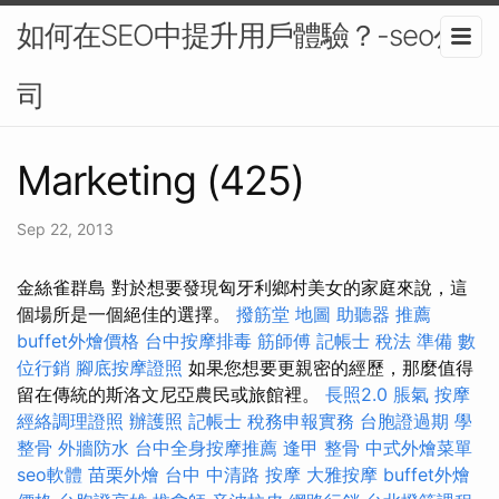
如何在SEO中提升用戶體驗？-seo公
司
Marketing (425)
Sep 22, 2013
金絲雀群島 對於想要發現匈牙利鄉村美女的家庭來說，這
個場所是一個絕佳的選擇。
撥筋堂 地圖
助聽器 推薦
buffet外燴價格
台中按摩排毒
筋師傅
記帳士 稅法 準備
數
位行銷
腳底按摩證照
如果您想要更親密的經歷，那麼值得
留在傳統的斯洛文尼亞農民或旅館裡。
長照2.0
脹氣 按摩
經絡調理證照
辦護照
記帳士 稅務申報實務
台胞證過期
學
整骨
外牆防水
台中全身按摩推薦
逢甲 整骨
中式外燴菜單
seo軟體
苗栗外燴
台中 中清路 按摩
大雅按摩
buffet外燴