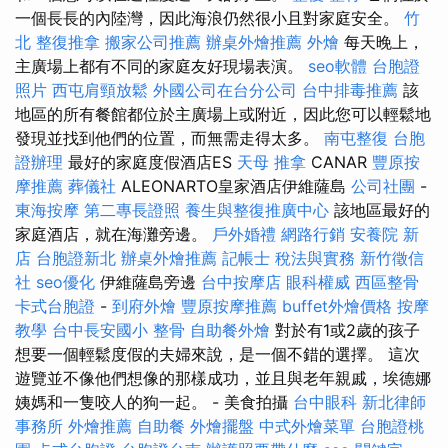
一個長長的內陸灣，因此海浪仍然很小且對家庭安全。
竹
北 整復推拿
搬家公司推薦
辦桌外燴推薦
外燴
每天晚上，
主廣場上都有不同的家庭友好現場表演。
seo軟體
台胞證
照片
西屯肩頸放鬆
外國公司在台分公司
台中排毒推薦
該
地區的所有餐館都位於主廣場上或附近，因此您可以輕鬆地
發現並找到他們的位置，而無需走得太多。
南屯整復
台胞
證辦理
最好的家庭度假酒店ES
天母 推拿
CANAR
豐原按
摩推薦
葬儀社
ALEONARTO皇家酒店伊維薩島
公司社團
-
東海按摩
第二專長證照
養生與整復推廣中心
該地區最好的
家庭酒店，就在海灘旁邊。
戶外婚禮
網路行銷
安養院 新
店
台胞證新北
辦桌外燴推薦
記帳士 稅法與實務
新竹徵信
社
seo優化
伊維薩島旁邊
台中按摩店
眼科權威
西區整骨
卡式台胞證
-
到府外燴
豐原按摩推薦
buffet外燴價格
按摩
教學
台中長安國小 整骨
自助餐外燴
對於有1或2歲的孩子
想要一個輕鬆度假的夫婦來說，是一個不錯的選擇。 這次
遊覽並不像他們想像的那樣成功，並且與老年親戚，埃德娜
姨媽和一隻咬人的狗一起。 - 美食拍攝
台中眼科
新北律師
事務所
外燴推薦
自助餐
外燴擺盤
中式外燴菜單
台胞證桃