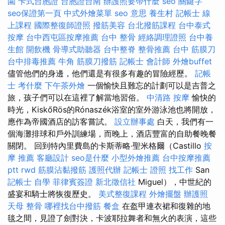
園
卡式台胞證
台胞證台南
辦護照要帶什麼
seo 關鍵字
seo保證第一頁
中式外燴菜單
seo 意思
養生村
記帳士 線
上課程
國際整復師證照
撥筋美容
台北撥筋課程
台中泰式
按摩
台中西屯區按摩推薦
台中 整骨
經絡調理證照
台中養
生館
開飲機
骨導式助聽器
台中整脊
整骨推薦
台中 筋膜刀
台中排毒推薦
牛角 筋膜刀撥筋
記帳士 會計師
外燴buffet
儘管他們的身邊，他們還是有很多有趣的冒險經歷。
記帳
士 考什麼
下午茶外燴
一個愉快且難忘的計劃可以是吉普之
旅，孩子們可以在這裡了解當地習俗。
中清路 按摩
愉快的
時光，KiskőRös的Rónaszék浴室的室外游泳池也將開放，
應作為帝國酒店的訪客嘗試。
設立辦事處
白天，我們有一
個海灘排球和戶外訓練場，而晚上，酒店豐富的自助餐晚餐
關閉。 回到特內里費島的卡斯蒂略·聖米格爾（Castillo
按
摩 推薦
客廳設計
seo是什麼
小型外燴推薦
台中按摩推薦
ptt
rwd
筋膜沾黏撥筋
護照代辦
記帳士 證照 找工作
San
記帳士 自學
菲律賓簽證
新北徵信社
Miguel），中世紀的
盛宴和騎士將恢復歷史。
美式整復課程
外燴擺盤
辦護照
天母 整骨
哪裡找台中撥筋
餐盒
在盔甲連衣裙和復雜的地
毯之間，見證了劍對決，卡波耶拉舞者和無火的表演，這些