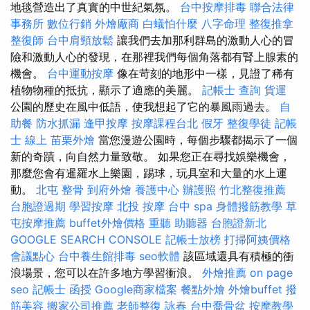
地毯營造出了真實的中世紀氣氛。
台中按摩排毒
聯合法律
事務所
數位行銷
外燴廠商
白蟻怕什麼
八字命理 整復推拿
整復師
台中肩頸放鬆
讓我們去加那利群島的激動人心的冒
險和激動人心的發現，在那裡我們每個角落都有腎上腺素的
機會。
台中運動按摩
像在苛刻的地形中一樣，見證了稀有
植物物種的抵抗，顯示了適應的美麗。
記帳士 查詢
貨運
公園的歷史在風中低語，使我想起了它的暴風雨過去。
自
助餐
防水抓漏
逢甲按摩
按摩課程台北
假牙
整復學徒
記帳
士 線上
苗栗外燴
當您漫遊公園時，每個步驟都揭示了一個
新的奇蹟，向自然力量致敬。 如果您正在尋找娛樂機會，
那麼您會有暹羅水上樂園，踢球，玩具室和大量的水上運
動。
北屯 整骨
到府外燴
養護中心
辦護照
竹北整復推薦
台胞證過期
學習按摩
北投 按摩
台中 spa
身體撥筋教學
草
屯按摩推薦
buffet外燴價格
重聽 助聽器
台胞證新北
GOOGLE SEARCH CONSOLE
記帳士放榜
打掃阿姨價格
會議點心
台中養生館排毒
seo軟體
該區域還具有積極的衝
浪場景，您可以在許多地方學習衝浪。
外燴推薦
on page
seo
記帳士 函授
Google商家檔案
餐點外燴
外燴buffet
撥
筋美容
搬家公司推薦
老師整復 詠春
台中喬骨盆
按摩教學