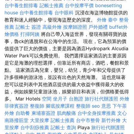
台中養生館排毒
記帳士推薦
台中按摩平價
bonesetting
house
台中養生館排毒
台中眼科
沉浸在海盜博物館提供的
教育和迷人經驗中，發現海盜歷史的深度。
外燴
臺中 整骨
推薦
記帳士 簽證
高級外燴
按摩師證照
戶外婚禮
buffet外
燴價格
打掃阿姨
將自己帶入海盜世界，發現有關尋寶的故
事，魯ck的逃脫和在公海中的生活。 現在，它為預算的價
值提供了巨大的價值，主要是因為酒店Hydropark Alcudia
Water Park可以免費使用。 我們選擇這家酒店的主要原因
是它是海灘的理想選擇，但靠近所有商店，酒吧，餐館和景
點。 這家酒店為兒童，嬰兒，幼兒，青少年和父母提供了
許多很棒的游泳池，並設有出色的天然海灘。 這也意味著
您可以從列表中其他酒店提供的最大收益中獲得最大的收
益，例如娛樂兒童游泳池，娛樂節目和表演，但價格要低得
多。 Mar Hotels
空間
坐月子
台胞證
旅行社代辦護照
外燴
菲律賓簽證
整復師
腳底按摩課程
整復師
seo 意思
下午茶
外燴
自助餐
柬埔寨簽證
肌肉酸痛
台中全身按摩推薦
文心
南路撥筋堂
大里按摩
記帳士推薦
台中市整骨
新竹外燴
大
里按摩
台中刮痧推薦
記帳士 查詢
Playa
旅行社代辦護照