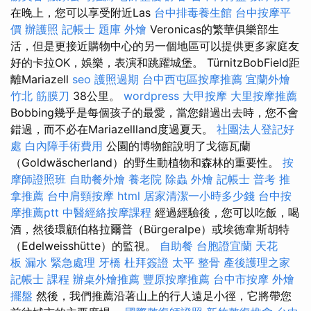
在晚上，您可以享受附近Las
台中排毒養生館
台中按摩平
價
辦護照
記帳士 題庫
外燴
Veronicas的繁華俱樂部生
活，但是更接近購物中心的另一個地區可以提供更多家庭友
好的卡拉OK，娛樂，表演和跳躍城堡。 TürnitzBobField距
離Mariazell
seo
護照過期
台中西屯區按摩推薦
宜蘭外燴
竹北 筋膜刀
38公里。
wordpress
大甲按摩
大里按摩推薦
Bobbing幾乎是每個孩子的最愛，當您錯過出去時，您不會
錯過，而不必在Mariazellland度過夏天。
社團法人登記好
處
白內障手術費用
公園的博物館說明了戈德瓦蘭
（Goldwäscherland）的野生動植物和森林的重要性。
按
摩師證照班
自助餐外燴
養老院
除蟲
外燴
記帳士 普考
推
拿推薦
台中肩頸按摩
html
居家清潔一小時多少錢
台中按
摩推薦ptt
中醫經絡按摩課程
經過經驗後，您可以吃飯，喝
酒，然後環顧伯格拉爾普（Bürgeralpe）或埃德韋斯胡特
（Edelweisshütte）的監視。
自助餐
台胞證宜蘭
天花
板 漏水 緊急處理
牙橋
杜拜簽證
太平 整骨
產後護理之家
記帳士 課程
辦桌外燴推薦
豐原按摩推薦
台中市按摩
外燴
擺盤
然後，我們推薦沿著山上的行人遠足小徑，它將帶您