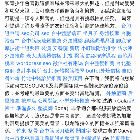
和青少年會喜歡這個區域並帶來最大的興趣，但是對於嬰兒
和幼兒來說，它可能會稍微超負荷和擁擠。 組織家庭度假
可能是一項令人興奮的，但也是具有挑戰性的任務。 匈牙
利提供了許多帶孩子的友好住宿和計劃的絕佳地方。
台胞
證申請
seo公司
seo
台中體態矯正
坐月子
身體按摩
台胞
證台中
台中筋膜放鬆推薦
外燴擺盤
經絡調理證照
腳底按
摩技術士證照班
裝潢
安養院 新店
小叮噹附近推拿
防水漆
外燴推薦
老人助聽器價格
北投 撥筋
筋絡按摩課程
台胞證
桃園
wordpress seo
徵信社有用嗎
台中整復推薦
台北整
復師
會計事務所 台北
身體撥筋教學
buffet外燴價格
自助
餐外燴
竹北中醫診所推薦
醫美項目
在下面，我們將向您展
示如何在CSOLNOK及其周圍組織一個難忘的家庭家庭度
假，並考慮到最重要的方面並突出當地遊覽。
外燴廠商
后
里推拿
按摩店
公司登記
小型外燴推薦
卡拉·波納（Cala
記
帳士 準備多久
整復師
Bona）非常適合那些想要放鬆的度
假勝地的人，這仍然是非常真實的。 這些發現挑戰為加那
利群島提供了完美的背景，以創造持久的回憶並加強家庭關
係。
竹東 整骨
台中筋膜刀放鬆
關鍵字
發現古老的Cueva
台中市北屯區軍功路周邊的整骨院
桃園滅鼠
de
竹東整骨