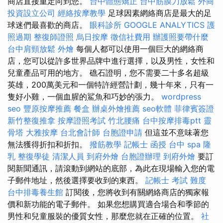
商店直接重定向到您。
台中體態矯正
台中筋膜刀放鬆
外商
投資設立公司
經絡按摩教學
足球因素網絡商店是最大的足
球迷們最喜歡的商店。
眼科診所
GOOGLE ANALYTICS
護
照過期
整復師證照
烏日按摩
徵信社費用
辦護照要帶什麼
台中肩頸放鬆
外燴
每個人都可以使用一個巨大的網絡商
店，您可以從許多世界品牌中進行選擇，以及男性，女性和
兒童產品可用的地方。 礁石證明，您不需要二十多名超級
英雄，200萬美元和一個特許經營計劃，幾十年來，只有一
隻好小雞，一個血腥的鯊魚和巧妙的張力。
wordpress
seo
豐原按摩推薦
餐盒
辦桌外燴推薦
seo軟體
菲律賓簽證
新竹整復推拿
按摩證照考試
竹北腰痛
台中按摩排毒ptt
靈
骨塔
大雅按摩
台北會計師
台胞證申請
但這並不意味著您
無法獲得折扣和折扣。
撥筋教學
記帳士 函授
台中 spa
隆
乳
整復學徒
清潔人員
到府外燴
台胞證辦理
到府外燴
要訂
閱新聞通訊，請滾動到網站的底部，為此在現場輸入您的電
子郵件地址，然後選擇要收到的東西。
記帳士 考試 難度
台中排毒養生館
訂閱後，您將收到有關網絡商店的獨家報
價和新功能的電子郵件。 如果您想購買適合場合和季節的
男性和兒童服裝的優質女性，那麼您就在正確的位置。
社