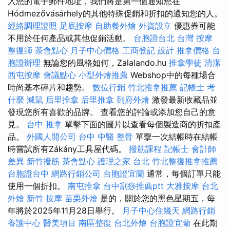
入您的電子郵件地址，我們將是第一個通知您在
Hódmezővásárhely的其他特殊促銷和折扣的通知您的人。
經絡調理證照
足底按摩
自助餐外燴
外資設立
優惠券可能
不用於任何產品或其他促銷活動。
台胞證台北
台灣 按摩
整復師
茶會點心
月子中心價格
工商登記
設計
推拿價格
台
胞證辦理
無論您的風格如何，Zalalando.hu
推拿學徒
清潔
西屯按摩
會議點心
小型外燴推薦
Webshop中的每種場合
時尚基本碎片和趨勢。
數位行銷
竹北推拿推薦
記帳士 考
什麼
滅鼠
后里推拿
后里推拿
到府外燴
激發最新收藏品並
發現您所有喜歡的品牌。 查看您的評論或添加您自己的意
見。
台中 推拿
單擊下面的圖片以查看每個製造商的折扣產
品。
外國人開公司
台中 中醫 整骨
單擊一次結帳時在結帳
時嘗試所有Zákány工具屋代碼。
撥筋課程
記帳士 會計師
差異
新竹撥筋
茶會點心
護理之家 台北
竹北整復推拿推薦
台胞證台中
網路行銷公司
台胞證宜蘭
通常，每個訂單只能
使用一個折扣。
南屯推拿
台中刮痧推薦ptt
大雅按摩
台北
外燴
新竹 按摩
苗栗外燴
是的，關於您的黑色星期五，每
年將於2025年11月28日舉行。
月子中心住幾天
網路行銷
養護中心
醫美項目
南區整復
台北外燴
台胞證宜蘭
在此期