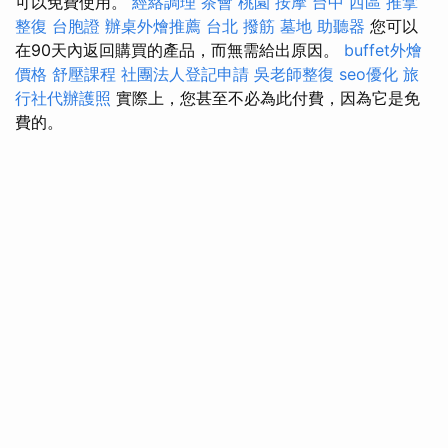
可以免費使用。
經絡調理
茶會
桃園 按摩
台中 西區 推拿
整復
台胞證
辦桌外燴推薦
台北 撥筋
墓地
助聽器
您可以
在90天內返回購買的產品，而無需給出原因。
buffet外燴
價格
舒壓課程
社團法人登記申請
吳老師整復
seo優化
旅
行社代辦護照
實際上，您甚至不必為此付費，因為它是免
費的。