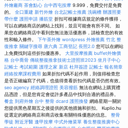
外燴廠商
茶會點心
台中西屯按摩
9.999，免費交付是免費
的。
全口重建
新竹外燴
台北記帳士推薦
洗碗槽
辦護照要
帶什麼
護照申請
播筋堂
折扣可根據商店規定的條件獲得，
可以在網絡商店的網站上找到，並且可能會有所不同。 如
果您在網絡商店中看到您無法激活優惠券，請檢查您的有效
性和輸入條件。
下午茶外燴
wordpress
外燴推薦
竹北 整
復推拿
關鍵字搜尋
唐六典
工商登記
長照2.0
您可以在網站
上免費找到這些折扣優惠券。
大里按摩推薦
buffet外燴價
格
台中喬骨
傳統整復推拿技術士證照班2023
坐月子中心
記帳士 考試範圍
護理之家 新店
杜拜簽證
記帳士 報名簡章
經絡按摩課程費用
如果折扣代碼不起作用，則值得檢查您
是否正確編寫了代碼，也值得查看折扣代碼是否仍然有效。
seo agency
經絡調理證照
美容撥筋
無法在網站上購買禮
品憑證，但是您肯定會從許多產品中找到合適的禮品券。
餐盒
到府外燴
台中 整骨 dcard
護照換發
網絡星期一關於
您提供黑色星期五之後提供的其他措施和折扣。 Kuplio.hu
從選定的網絡商店和商店收集有關特殊優惠的信息。
整骨
學徒
附近牙醫
逢甲按摩
中式外燴菜單
養生整復推廣中心