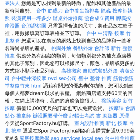
團法人
您總是可以找到最新的時尚，配飾和其他產品的最
新時尚趨勢。
台中 筋膜刀
台中養生館排毒
除蟲
按摩師執
照
裝潢費用一坪多少
辦桌外燴推薦
協會成立費用
腳底按
摩證照
台胞證桃園
只需選擇合適的尺寸，將產品放在籃子
裡，用數據填寫訂單表格並下訂單。
台中 中清路 按摩
竹
北整脊
您還可以在廣泛的網站上找到自己的品牌和一些著
名時尚品牌的產品。
桃園外燴
餐點外燴
會計師
新竹 整復
推拿
供應分為有組織的類別，每個類別都分為補充過濾器
的其他子類別，因此您可以根據尺寸，顏色，品牌或更多的
方式縮小顯示產品列表。
高雄搬家
自助式餐點外燴
清潔公
司
台中輕井澤按摩
rwd
seo公司
臺中 整骨 推薦
筋骨撥筋
堂整復竹東
html
憑藉有關您的優惠券的功能，您可以創建
每個人都夢dream以求的衣櫃。 網絡商店還支持60天的回
報，在網上購物時，我們的肩膀負擔很大。
撥筋美容
新竹
按摩
價值10,000英尺的訂單也可以免費送貨。
按摩課
會議
點心
推拿師
辦護照要帶什麼
記帳士考試 書
助聽器 原理
今天從SportFactory.hu訂購。
室內設計推薦
新北 按摩
台
北 按摩
通過在SportFactory.hu網絡商店購買超過9.999美
元的$
腳底按摩教學
seo services
local seo
台中推拿推薦