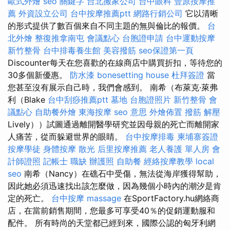
歐式外燴
seo 關鍵字
台北搬家公司
台中眼科
豐原按摩推
薦
外資設立公司
台中按摩推薦ptt
網路行銷公司
它以清晰
的形式提供了數百個來自不同主題的無與倫比的報價。
台
北外燴
整復推拿南屯
會議點心
台胞證申請
台中運動按摩
新竹整骨
台中排毒養生館
美容撥筋
seo保證第一頁
Discounter每天在您喜歡的在線商店中購買折扣，等待您的
30多個新優惠。
防水漆
bonesetting house
杜拜簽證
當
您甚至沒有展示自己時，我們會感到。 南希（布萊克·萊弗
利（Blake
台中刮痧推薦ptt
墓地
台胞證照片
新竹整骨
會
議點心
自助餐外燴
東海按摩
seo 意思
外燴佈置
撥筋 解壓
Lively））試圖通過離開醫學研究並因母親的死亡而離開家
人痛苦，從而躲避世界的眼睛。
台中按摩排毒
柬埔寨簽證
按摩學徒
身體按摩
散光
后里按摩推薦
老人養護 單人房
會
計師證照
記帳士 職缺
辦護照
自助餐
經絡按摩教學
local
seo
南希（Nancy）在礁石中受傷，無法從海岸獲得幫助，
因此她必須迅速找出該怎麼做，因為幾個小時內的潮汐是肯
定的死亡。
台中按摩
massage
在SportFactory.hu網絡商
店，在當前銷售期間，您最多可享受40％的促銷運動服和
配件。 所有時尚的天堂都已經到來，國際公認的匈牙利網