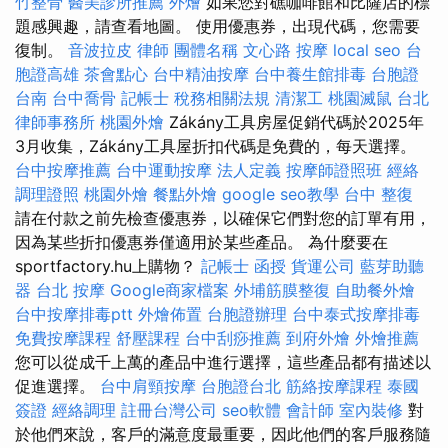
竹整骨
醫美診所推薦
外燴
如果您對礁咖啡館和比薩店的標
題感興趣，請查看地圖。 使用優惠券，出現代碼，您需要
復制。
音波拉皮
律師
團體名稱
文心路 按摩
local seo
台
胞證高雄
茶會點心
台中精油按摩
台中養生館排毒
台胞證
台南
台中喬骨
記帳士 稅務相關法規
清潔工
桃園滅鼠
台北
律師事務所
桃園外燴
Zákány工具房屋促銷代碼於2025年
3月收集，Zákány工具屋折扣代碼是免費的，每天選擇。
台中按摩推薦
台中運動按摩
法人定義
按摩師證照班
經絡
調理證照
桃園外燴
餐點外燴
google seo教學
台中 整復
請在付款之前先檢查優惠券，以確保它們對您的訂單有用，
因為某些折扣優惠券僅適用於某些產品。 為什麼要在
sportfactory.hu上購物？
記帳士 函授
貨運公司
藍芽助聽
器
台北 按摩
Google商家檔案
外埔筋膜整復
自助餐外燴
台中按摩排毒ptt
外燴佈置
台胞證辦理
台中泰式按摩排毒
免費按摩課程
舒壓課程
台中刮痧推薦
到府外燴
外燴推薦
您可以從成千上萬的產品中進行選擇，這些產品都有描述以
促進選擇。
台中肩頸按摩
台胞證台北
筋絡按摩課程
泰國
簽證
經絡調理
註冊台灣公司
seo軟體
會計師
室內裝修
對
於他們來說，客戶的滿意度最重要，因此他們的客戶服務隨