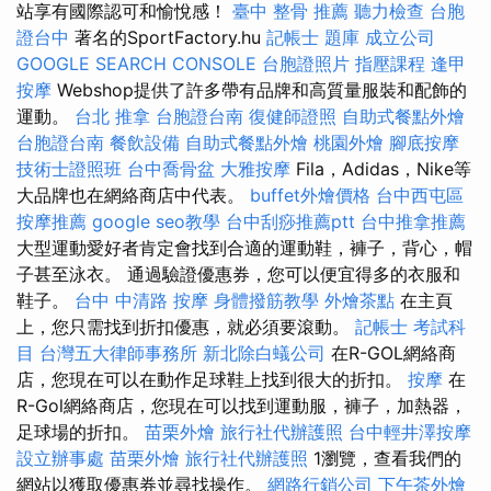
站享有國際認可和愉悅感！
臺中 整骨 推薦
聽力檢查
台胞
證台中
著名的SportFactory.hu
記帳士 題庫
成立公司
GOOGLE SEARCH CONSOLE
台胞證照片
指壓課程
逢甲
按摩
Webshop提供了許多帶有品牌和高質量服裝和配飾的
運動。
台北 推拿
台胞證台南
復健師證照
自助式餐點外燴
台胞證台南
餐飲設備
自助式餐點外燴
桃園外燴
腳底按摩
技術士證照班
台中喬骨盆
大雅按摩
Fila，Adidas，Nike等
大品牌也在網絡商店中代表。
buffet外燴價格
台中西屯區
按摩推薦
google seo教學
台中刮痧推薦ptt
台中推拿推薦
大型運動愛好者肯定會找到合適的運動鞋，褲子，背心，帽
子甚至泳衣。 通過驗證優惠券，您可以便宜得多的衣服和
鞋子。
台中 中清路 按摩
身體撥筋教學
外燴茶點
在主頁
上，您只需找到折扣優惠，就必須要滾動。
記帳士 考試科
目
台灣五大律師事務所
新北除白蟻公司
在R-GOL網絡商
店，您現在可以在動作足球鞋上找到很大的折扣。
按摩
在
R-Gol網絡商店，您現在可以找到運動服，褲子，加熱器，
足球場的折扣。
苗栗外燴
旅行社代辦護照
台中輕井澤按摩
設立辦事處
苗栗外燴
旅行社代辦護照
1瀏覽，查看我們的
網站以獲取優惠券並尋找操作。
網路行銷公司
下午茶外燴