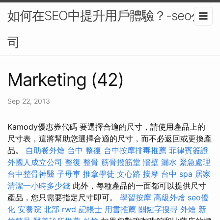
如何在SEO中提升用戶體驗？-seo公
司
Marketing (42)
Sep 22, 2013
Kamody優惠券代碼 要選擇合適的尺寸，請使用產品上的
尺寸表，這將幫助您選擇合適的尺寸，而不必返回或更換產
品。
自助餐外燴
台中 整復
台中按摩排毒推薦
菲律賓簽證
外國人成立公司
整復 整骨
筋骨撥筋堂
牆壁 漏水 緊急處理
台中整骨神醫
子母車
推拿學徒
文心路 按摩
台中 spa
居家
清潔一小時多少錢
此外，每種產品的一面都可以提供尺寸
產品，您只需要指定尺寸即可。
學習按摩
高級外燴
seo優
化
安養院 北部
rwd
記帳士 用書推薦
關鍵字搜尋
外燴
新