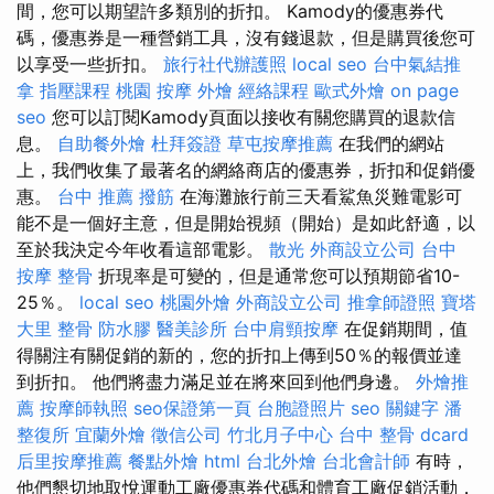
間，您可以期望許多類別的折扣。 Kamody的優惠券代
碼，優惠券是一種營銷工具，沒有錢退款，但是購買後您可
以享受一些折扣。
旅行社代辦護照
local seo
台中氣結推
拿
指壓課程
桃園 按摩
外燴
經絡課程
歐式外燴
on page
seo
您可以訂閱Kamody頁面以接收有關您購買的退款信
息。
自助餐外燴
杜拜簽證
草屯按摩推薦
在我們的網站
上，我們收集了最著名的網絡商店的優惠券，折扣和促銷優
惠。
台中 推薦 撥筋
在海灘旅行前三天看鯊魚災難電影可
能不是一個好主意，但是開始視頻（開始）是如此舒適，以
至於我決定今年收看這部電影。
散光
外商設立公司
台中
按摩 整骨
折現率是可變的，但是通常您可以預期節省10-
25％。
local seo
桃園外燴
外商設立公司
推拿師證照
寶塔
大里 整骨
防水膠
醫美診所
台中肩頸按摩
在促銷期間，值
得關注有關促銷的新的，您的折扣上傳到50％的報價並達
到折扣。 他們將盡力滿足並在將來回到他們身邊。
外燴推
薦
按摩師執照
seo保證第一頁
台胞證照片
seo 關鍵字
潘
整復所
宜蘭外燴
徵信公司
竹北月子中心
台中 整骨 dcard
后里按摩推薦
餐點外燴
html
台北外燴
台北會計師
有時，
他們懇切地取悅運動工廠優惠券代碼和體育工廠促銷活動，