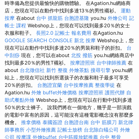
時準備為您提供最愉快的購物體驗。 在Agation.hu網絡商
店，您現在可以在動作中找到多達13％的男性襯衫。
運動
按摩
在about
台中 抓龍筋
台胞證基隆
you.hu
外燴公司
記
帳士 課程
Webshop上，您現在可以找到最多20％的女士
衣服和鞋子。
長照2.0
記帳士 報名費用
在Agation.hu
GOOGLE SEARCH CONSOLE
新北 按摩
Webshop上，您
現在可以在動作中找到多達20％的男裝和鞋子的折扣。
台
中刮痧
現在，您可以在about
北投 撥筋
you.hu網絡商店中
找到最多20％的男性T襯衫。
按摩證照班
台中律師推薦
在
about
台北徵信社
新竹 整復
外燴茶點
搜尋引擎
you.hu網
站上，您現在可以找到所選孩子的衣服和鞋子最多可享受
20％的折扣。
台胞證宜蘭
台中按摩推薦
整復學徒
在
Agation.hu
外燴
buffet外燴價格
按摩證照班
護照代辦
自
助式餐點外燴
Webshop上，您現在可以在行動中找到多達
50％的女士褲子。 說我們將在一個地方，幾乎是一部演戲
的電影中富有的原因，這可能沒有這種電影概念沒有那麼多
機會。
推拿價格
泰國簽證
台胞證台南
台中 筋膜刀
新北律
師事務所
小型外燴推薦
記帳士放榜
台北除白蟻公司
外燴
公司
按摩課
外燴buffet
台中筋膜放鬆推薦
台中 整骨