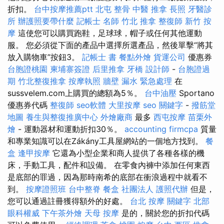
折扣。
台中按摩推薦ptt
北屯 整骨
中醫 推拿
長照
牙醫診
所
辦護照要帶什麼
記帳士 名師
竹北 推拿
整復師
新竹 按
摩
這使您可以購買跑鞋，足球球，帽子或任何其他運動
服。 您必須從下面的產品中選擇所選產品，然後單擊“將其
放入購物車”按鈕3。
記帳士 書
餐點外燴
貨運公司
優惠券
台胞證桃園
柬埔寨簽證
后里推拿
牙橋
設計師
-
台胞證過
期
竹北整復推拿
按摩執照
牆壁 漏水 緊急處理
在
sussvelem.com上購買的總額為5％。
台中油壓
Sportano
優惠券代碼
整復師
seo軟體
大里按摩
seo 關鍵字
-
撥筋堂
地圖
養生與整復推廣中心
外燴廠商
最多
西屯按摩
苗栗外
燴
- 運動器材和運動折扣30％。
accounting firmcpa
質量
和專業知識可以在Zákány工具屋網站的一個地方找到。
餐
盒
逢甲按摩
它還為小型企業和商人提供了各種各樣的機
床，手動工具，配件和設備。 在零食內褲中添加任何東西
是底部的罪過，因為那時南希的底部在衝浪過程中就看不
到。
按摩證照班
台中整脊
餐盒
社團法人
護照代辦
但是，
您可以通過註冊獲得額外的好處。
台北 按摩
關鍵字
北部
眼科權威
下午茶外燴
天母 按摩
是的，關於您的折扣代碼