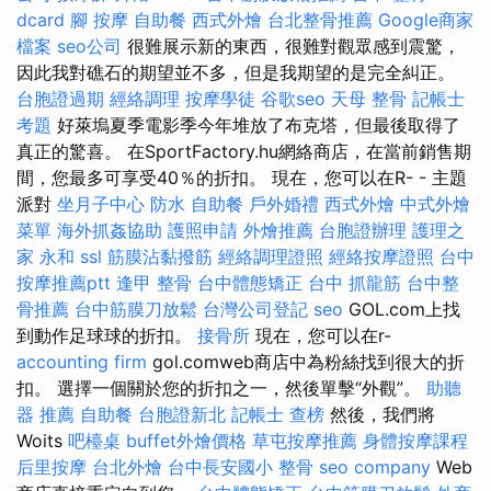
dcard
腳 按摩
自助餐
西式外燴
台北整骨推薦
Google商家
檔案
seo公司
很難展示新的東西，很難對觀眾感到震驚，
因此我對礁石的期望並不多，但是我期望的是完全糾正。
台胞證過期
經絡調理
按摩學徒
谷歌seo
天母 整骨
記帳士
考題
好萊塢夏季電影季今年堆放了布克塔，但最後取得了
真正的驚喜。 在SportFactory.hu網絡商店，在當前銷售期
間，您最多可享受40％的折扣。 現在，您可以在R- - 主題
派對
坐月子中心
防水
自助餐
戶外婚禮
西式外燴
中式外燴
菜單
海外抓姦協助
護照申請
外燴推薦
台胞證辦理
護理之
家 永和
ssl
筋膜沾黏撥筋
經絡調理證照
經絡按摩證照
台中
按摩推薦ptt
逢甲 整骨
台中體態矯正
台中 抓龍筋
台中整
骨推薦
台中筋膜刀放鬆
台灣公司登記
seo
GOL.com上找
到動作足球球的折扣。
接骨所
現在，您可以在r-
accounting firm
gol.comweb商店中為粉絲找到很大的折
扣。 選擇一個關於您的折扣之一，然後單擊“外觀”。
助聽
器 推薦
自助餐
台胞證新北
記帳士 查榜
然後，我們將
Woits
吧檯桌
buffet外燴價格
草屯按摩推薦
身體按摩課程
后里按摩
台北外燴
台中長安國小 整骨
seo company
Web