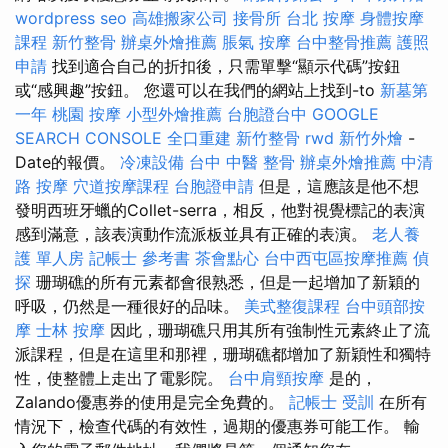
wordpress seo
高雄搬家公司
接骨所
台北 按摩
身體按摩
課程
新竹整骨
辦桌外燴推薦
脹氣 按摩
台中整骨推薦
護照
申請
找到適合自己的折扣後，只需單擊“顯示代碼”按鈕
或“感興趣”按鈕。 您還可以在我們的網站上找到-to
新墓第
一年
桃園 按摩
小型外燴推薦
台胞證台中
GOOGLE
SEARCH CONSOLE
全口重建
新竹整骨
rwd
新竹外燴
-
Date的報價。
冷凍設備
台中 中醫 整骨
辦桌外燴推薦
中清
路 按摩
穴道按摩課程
台胞證申請
但是，這應該是他不想
發明西班牙蠟的Collet-serra，相反，他對視覺標記的表演
感到滿意，該表演動作流派板並具有正確的表演。
老人養
護 單人房
記帳士 參考書
茶會點心
台中西屯區按摩推薦
偵
探
珊瑚礁的所有元素都會很熟悉，但是一起增加了新穎的
呼吸，仍然是一種很好的品味。
美式整復課程
台中頭部按
摩
士林 按摩
因此，珊瑚礁只用其所有強制性元素終止了流
派課程，但是在這里和那裡，珊瑚礁都增加了新穎性和獨特
性，使整體上走出了電影院。
台中肩頸按摩
是的，
Zalando優惠券的使用是完全免費的。
記帳士 受訓
在所有
情況下，檢查代碼的有效性，過期的優惠券可能工作。 輸