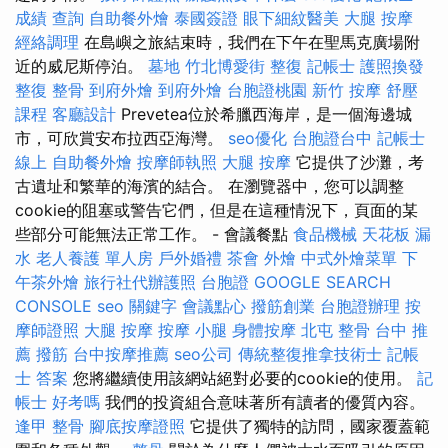
成績 查詢
自助餐外燴
泰國簽證
眼下細紋醫美
大腿 按摩
經絡調理
在島嶼之旅結束時，我們在下午在聖馬克廣場附
近的威尼斯停泊。
墓地
竹北博愛街 整復
記帳士
護照換發
整復 整骨
到府外燴
到府外燴
台胞證桃園
新竹 按摩
舒壓
課程
客廳設計
Prevetea位於希臘西海岸，是一個海邊城
市，可欣賞安布拉西亞海灣。
seo優化
台胞證台中
記帳士
線上
自助餐外燴
按摩師執照
大腿 按摩
它提供了沙灘，考
古遺址和繁華的海濱的結合。 在瀏覽器中，您可以調整
cookie的阻塞或警告它們，但是在這種情況下，頁面的某
些部分可能無法正常工作。 - 會議餐點
食品機械
天花板 漏
水
老人養護 單人房
戶外婚禮
茶會
外燴
中式外燴菜單
下
午茶外燴
旅行社代辦護照
台胞證
GOOGLE SEARCH
CONSOLE
seo 關鍵字
會議點心
撥筋創業
台胞證辦理
按
摩師證照
大腿 按摩
按摩 小腿
身體按摩
北屯 整骨
台中 推
薦 撥筋
台中按摩推薦
seo公司
傳統整復推拿技術士
記帳
士 答案
您將繼續使用該網站絕對必要的cookie的使用。
記
帳士 好考嗎
我們的投資組合意味著所有讀者的優質內容。
逢甲 整骨
腳底按摩證照
它提供了獨特的訪問，國家覆蓋範