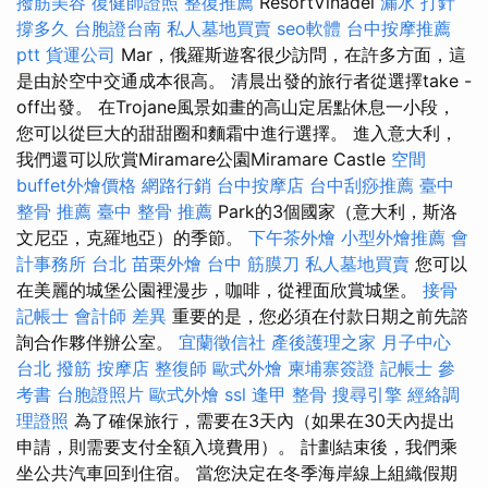
撥筋美容
復健師證照
整復推薦
ResortViñadel
漏水 打針
撐多久
台胞證台南
私人墓地買賣
seo軟體
台中按摩推薦
ptt
貨運公司
Mar，俄羅斯遊客很少訪問，在許多方面，這
是由於空中交通成本很高。 清晨出發的旅行者從選擇take -
off出發。 在Trojane風景如畫的高山定居點休息一小段，
您可以從巨大的甜甜圈和麵霜中進行選擇。 進入意大利，
我們還可以欣賞Miramare公園Miramare Castle
空間
buffet外燴價格
網路行銷
台中按摩店
台中刮痧推薦
臺中
整骨 推薦
臺中 整骨 推薦
Park的3個國家（意大利，斯洛
文尼亞，克羅地亞）的季節。
下午茶外燴
小型外燴推薦
會
計事務所 台北
苗栗外燴
台中 筋膜刀
私人墓地買賣
您可以
在美麗的城堡公園裡漫步，咖啡，從裡面欣賞城堡。
接骨
記帳士 會計師 差異
重要的是，您必須在付款日期之前先諮
詢合作夥伴辦公室。
宜蘭徵信社
產後護理之家 月子中心
台北 撥筋
按摩店
整復師
歐式外燴
柬埔寨簽證
記帳士 參
考書
台胞證照片
歐式外燴
ssl
逢甲 整骨
搜尋引擎
經絡調
理證照
為了確保旅行，需要在3天內（如果在30天內提出
申請，則需要支付全額入境費用）。 計劃結束後，我們乘
坐公共汽車回到住宿。 當您決定在冬季海岸線上組織假期