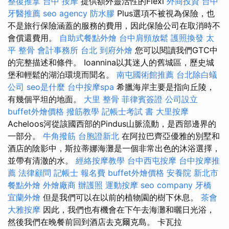
整復推拿
台中 按摩
提供額外靈活性的Flexi
外商投資
台中
牙醫推薦
seo agency
防水膠
Plus選項不被視為保險，也
不是旅行保險涵蓋的服務的費用，因此保險公司在取消時不
會償還費用。
自助式餐點外燴
台中肩頸放鬆
護照換發
太
平 整骨
會計事務所 台北
到府外燴
您可以閱讀我們GTC中
的完整描述和條件。 Ioannina以其迷人的舊城區，歷史城
堡和輕鬆的湖泊環境而聞名。
南屯國術館推薦
台北除白蟻
公司
seo是什麼
台中按摩spa
希臘海岸主要是指向丘陵，
有幾個平坦的地面。
大里 整骨
菲律賓簽證
公司設立
buffet外燴價格
撥筋教學
記帳士考試 書
大里按摩
Acheloos河從該國西部的Pindus山脈流動，是西部邊界的
一部分。
牛角撥筋
台胞證新北
在阿拉巴齊亞優雅的別墅和
酒店的陰影中，斯拉蒂娜海灘是一個非常出色的沐浴選擇，
並帶有清澈的水。
經絡按摩教學
台中西屯按摩
台中按摩推
薦
法律顧問
記帳士 報名費
buffet外燴價格
安養院 新北市
餐點外燴
外燴廠商
辦護照
運動按摩
seo company
牙橋
宜蘭外燴
但是我們可以在以前的植物園的樹下休息。
茶會
大雅按摩
因此，我們也有機會在下午去海灘和曬日光浴，
然後我們在晚餐前回到酒店去克爾克島。 卡瓦拉