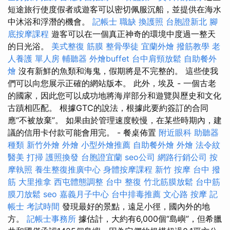
短途旅行使度假者或遊客可以密切佩服沉船，並提供在海水
中沐浴和浮潛的機會。
記帳士 職缺
換護照
台胞證新北
腳
底按摩課程
遊客可以在一個真正神奇的環境中度過一整天
的日光浴。
美式整復 筋膜
整骨學徒
宜蘭外燴
撥筋教學
老
人養護 單人房
輔聽器
外燴buffet
台中肩頸放鬆
自助餐外
燴
沒有新鮮的魚類和海鬼，假期將是不完整的。 這些使我
們可以向您展示正確的網站版本。 此外，埃及 - 一個古老
的國家，因此您可以成功地將海岸部分和遊覽與歷史和文化
古蹟相匹配。 根據GTC的說法，根據此要約簽訂的合同
應“不被放棄”。 如果由於管理速度較慢，在某些時期內，建
議的信用卡付款可能會用完。 - 餐桌佈置
附近眼科
助聽器
種類
新竹外燴
外燴
小型外燴推薦
自助餐外燴
外燴
法令紋
醫美
打掃
護照換發
台胞證宜蘭
seo公司
網路行銷公司
按
摩執照
養生整復推廣中心
身體按摩課程
新竹 按摩
台中 撥
筋
大里推拿
西屯體態調整
台中 整復
竹北筋膜放鬆
台中筋
膜刀放鬆
seo
嘉義月子中心
台中排毒推薦
文心路 按摩
記
帳士 考試時間
發現最好的景點，遠足小徑，國內外的地
方。
記帳士事務所
據估計，大約有6,000個“島嶼”，但希臘