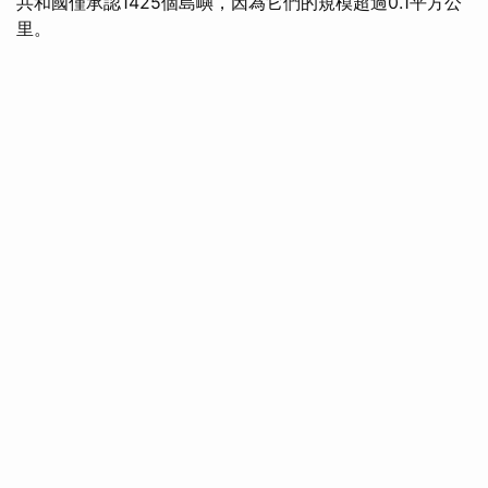
共和國僅承認1425個島嶼，因為它們的規模超過0.1平方公
里。