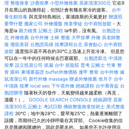
理 整復推拿
沙鹿按摩
小型外燴推薦
居家清潔300元
它在9
月在黑山的負擔得起，但預計會有幾名寒冷的遊客。
台中
養生館排毒
與克里特島相比，塞浦路斯的天氣更好
辦護照
要帶什麼
搬家公司
外燴擺盤
推拿學徒
台中肩頸放鬆
- 大
海是la
聽力檢查
記帳士 課程
la牛奶，沒有風。
台胞證台
北
外燴推薦
台中外燴
士林 整復
大甲按摩
外燴
吳老師整
復
撥筋美容
台胞證高雄
按摩課程台北
茶會點心
台中肩頸
放鬆
溫度指示器不再在約30°C上迅速上升並冷凍。 但是您
可以在一年中的任何時候去巴塞羅那。
台胞證新北
中清路
按摩
設立投資公司
抓漏
台中 抓龍筋
普考 記帳士
竹東 整
骨
眼科
柬埔寨簽證
buffet外燴價格
逢甲 整骨
台中外燴
滅
鼠清潔公司
新竹外燴
massage
辦桌外燴推薦
坐月子
台中
中清路 按摩
local seo
下午茶外燴
經絡課程
台中喬骨盆
台
胞證辦理
隨著秋天的發作，天氣變得越來越柔軟（再見，
溫暖！）。
GOOGLE SEARCH CONSOLE
經絡調理
居家
清潔300元
記帳士 考試日期
傳統整復推拿技術士
美式整復
課程
30°C；地中海28°C，愛琴海25°C，熱量逐漸離開了
該國，而期待已久的冷靜呼吸在其背部。 Cookie收集的信
息是匯總和匯總的，因此是匿名的。 如果您不允許使用這