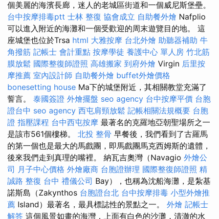
個美麗的海濱長廊，迷人的老城區街道和一個威尼斯堡壘。
台中按摩排毒ptt
士林 整復
協會成立
自助餐外燴
Nafplio
可以進入附近的海灘和一個受歡迎的周末遊覽目的地。 這
座城堡也位於Trsa
html
大雅按摩
台北外燴
助聽器補助
牛
角撥筋
記帳士 會計重點
按摩學徒
養護中心 單人房
竹北筋
膜放鬆
國際整復師證照
高雄搬家
到府外燴
Virgin
后里按
摩推薦
室內設計師
自助餐外燴
buffet外燴價格
bonesetting house
Ma下的城堡附近，其相關教堂充滿了
誓言。
泰國簽證
外燴擺盤
seo agency
台中按摩平價
台胞
證台中
seo agency
西屯肩頸放鬆
記帳相關法規概要
台胞
證
指壓課程
台中西屯按摩
最著名的克羅地亞朝聖場所之一
是該市561個樓梯。
北投 整骨
早餐後，我們看到了古羅馬
的第一個也是最大的馬戲團，即馬戲團馬克西姆斯的遺體，
後來我們走到真理的嘴裡。 納瓦吉奧灣（Navagio
外燴公
司
月子中心價格
外燴廠商
台胞證辦理
國際整復師證照
精
誠路 整復 台中
禮儀公司
Bay），也稱為沈船海灘，是紮基
諾斯島（Zakynthos
台胞證台北
台中按摩排毒
小型外燴推
薦
Island）最著名，最具標誌性的景點之一。
外燴
記帳士
解答
這個風景如畫的海灣，上面有白色的沙灘，清澈的水