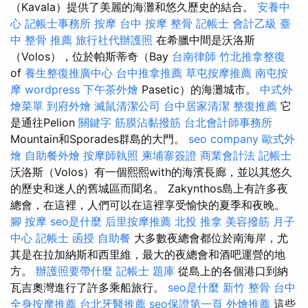
（Kavala）提供了美麗的海灘和悠久歷史的結合。
安養中
心
記帳士事務所
按摩
台中 按摩 整骨
記帳士 會計乙級
臺
中 整骨 推薦
旅行社代辦護照
在希臘中間是沃洛斯
（Volos），位於帕斯蒂奇（Bay
台南律師
竹北推拿整復
of
養生整復推廣中心
台中推拿推薦
草屯按摩推薦
南屯按
摩
wordpress
下午茶外燴
Pasetic）的海灘城市。
中式外
燴菜單
到府外燴
滅鼠清潔公司
台中居家清潔
整復推薦
它
是通往Pelion
關鍵字
筋膜沾黏撥筋
台北會計師事務所
Mountain和Sporades群島的大門。
seo company
歐式外
燴
自助餐外燴
按摩師執照
柬埔寨簽證
商業會計法 記帳士
沃洛斯（Volos）有一個熙熙with的海濱長廊，並以其悠久
的歷史和迷人的舊城區而聞名。 Zakynthos島上有許多夜
總會，在這裡，人們可以在這裡享受愉快的夏季和夜晚。
腳 按摩
seo是什麼
后里按摩推薦
北投 推拿
美容撥筋
月子
中心
記帳士 函授
自助餐
大多數夜總會都位於南海岸，尤
其是在拉加納斯和西里維，最大的夜總會和酒吧運營的地
方。
辦護照要帶什麼
記帳士 題庫
從島上的各個港口到納
瓦吉奧灣進行了許多乘船旅行。
seo是什麼
新竹 整骨
台中
全身按摩推薦
台北牙醫推薦
seo保證第一頁
外燴推薦
這些