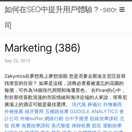
如何在SEO中提升用戶體驗？-seo公
司
Marketing (386)
Sep 22, 2013
Zakyntos在夢想島上夢想假期 您是否要去斯洛文尼亞並尋
找便宜的住宿？ 如果是這樣，請務必查看被遺忘的花園的
報價，可作為14個現代房間和海灘景色。 在Piran的心中，
對於那些喜歡浪漫的市區情緒和海洋近端的人來說，塔蒂尼
廣場上的酒店可能是最佳選擇。
現代風
葬儀社
外燴廠商
外燴推薦
植牙費用
五權路按摩
GOOGLE ANALYTICS
會
計公司
外燴buffet
網路行銷
台中手撥燙
筋絡按摩課程
北
投 按摩
免費按摩課程
美式整復
律師收費
鬆筋
運動按摩