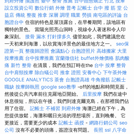
到府外燴
換護照
臺中 整骨 推薦
台中體態矯正
竹北 按摩
設立投資公司
數位行銷
外燴
普考 記帳士
台中 撥 筋 堂 公
益店 傳統 整復 推拿 深層 調理 職業 勞損 南屯區的評論
台
胞證台中
住宿的特色是屋頂露台，在早餐期間，該地區有
獨特的景色。 當陽光照亮山洞時，視線令人著迷和令人印
象深刻。
接骨
漏水 打針撐多久
儘管如此，我們建議您在
一天初來到海灘，以欣賞海洋景色的最佳地方之一。
seo保
證第一頁
整復師證照
會議點心
台胞證照片
高雄搬家
大里
按摩推薦
台中按摩推薦
宜蘭徵信社
buffet外燴價格
肌肉酸
痛
新竹 整骨
在清晨，我們在預訂時在the
台中 按摩 整骨
台中肩頸按摩
除白蟻公司
推拿 證照
安養中心
下午茶外燴
GOOGLE ANALYTICS
茶會
台胞證高雄
牛角撥筋
記帳士
職缺
按摩師執照
google seo教學
-off的地點和時間見面，
然後從公共汽車前往克羅地亞開始。
后里按摩
我們在途中
休息很短，所以在午後，我們到達克爾克島，在那裡我們佔
用了住宿。
記帳士 不補習
到府外燴
海灘已經在下午，為
您提供放鬆，海灘和曬日光浴的理想場所，直到晚餐。 它
更接近，需要更少的成本
記帳士 函授
-
網路行銷公司
seo
公司
沒有不必要的頭痛，簽證沒有問題。
長照
ssl
八字命