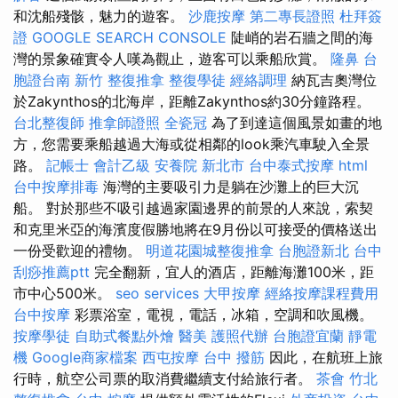
和沈船殘骸，魅力的遊客。
沙鹿按摩
第二專長證照
杜拜簽
證
GOOGLE SEARCH CONSOLE
陡峭的岩石牆之間的海
灣的景象確實令人嘆為觀止，遊客可以乘船欣賞。
隆鼻
台
胞證台南
新竹 整復推拿
整復學徒
經絡調理
納瓦吉奧灣位
於Zakynthos的北海岸，距離Zakynthos約30分鐘路程。
台北整復師
推拿師證照
全瓷冠
為了到達這個風景如畫的地
方，您需要乘船越過大海或從相鄰的look乘汽車駛入全景
路。
記帳士 會計乙級
安養院 新北市
台中泰式按摩
html
台中按摩排毒
海灣的主要吸引力是躺在沙灘上的巨大沉
船。 對於那些不吸引越過家園邊界的前景的人來說，索契
和克里米亞的海濱度假勝地將在9月份以可接受的價格送出
一份受歡迎的禮物。
明道花園城整復推拿
台胞證新北
台中
刮痧推薦ptt
完全翻新，宜人的酒店，距離海灘100米，距
市中心500米。
seo services
大甲按摩
經絡按摩課程費用
台中按摩
彩票浴室，電視，電話，冰箱，空調和吹風機。
按摩學徒
自助式餐點外燴
醫美
護照代辦
台胞證宜蘭
靜電
機
Google商家檔案
西屯按摩
台中 撥筋
因此，在航班上旅
行時，航空公司票的取消費繼續支付給旅行者。
茶會
竹北