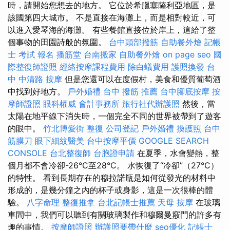
時，請開始您想去的地方。 它位於希臘塞薩利亞地區，是
該國第四大城市。 不是直接在海灘上，而是相對較近，可
以進入愛琴海的海灘。 有些餐館直接位於岸上，這給了整
個事物的田園詩般的氛圍。
台中頭部撥筋
自助餐外燴
記帳
士 考試 報名
播筋堂
台南搬家
自助餐外燴
on page seo
國
際整復師證照
經絡按摩課程費用
除白蟻費用
護照換發
台
中 中清路 按摩
但是您還可以在度假村，美食和優質葡萄酒
中找到好地方。
戶外婚禮
台中 撥筋 推薦
台中腳底按摩
按
摩師證照
眼科權威
會計事務所
旅行社代辦護照
然後，當
太陽在地平線下消失時，一個完全不同的世界被帶到了遊客
的眼中。
竹北博愛街 整復
公司登記
戶外婚禮
換護照
台中
筋膜刀
眼下細紋醫美
台中按摩平價
GOOGLE SEARCH
CONSOLE
台北整復師
台胞證申請
在夏季，水會變熱，整
個月都不會冷卻-26°C至28°C。 水恢復了“冷卻”（27°C）
的特性。 看到長期存在的穆拉諾瓶是如何從發光的材料中
形成的，是幾分鐘之內的杯子或身影，這是一次很棒的體
驗。
八字命理 整復推拿
台北記帳士推薦
天母 按摩
在玻璃
車間中，我們可以聽到有關玻璃製作和穆爾曼竅門的許多有
趣的事情。
按摩師證照
辦護照要帶什麼
seo優化
記帳士