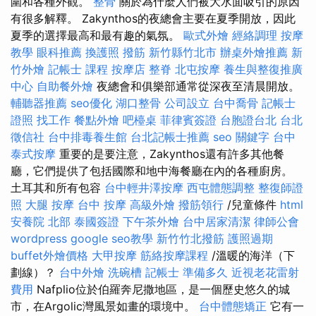
圍和各種外觀。
整骨
關於為什麼人們被大水面吸引的原因
有很多解釋。 Zakynthos的夜總會主要在夏季開放，因此
夏季的選擇最高和最有趣的氣氛。
歐式外燴
經絡調理
按摩
教學
眼科推薦
換護照
撥筋 新竹縣竹北市
辦桌外燴推薦
新
竹外燴
記帳士 課程
按摩店
整脊
北屯按摩
養生與整復推廣
中心
自助餐外燴
夜總會和俱樂部通常從深夜至清晨開放。
輔聽器推薦
seo優化
湖口整骨
公司設立
台中喬骨
記帳士
證照 找工作
餐點外燴
吧檯桌
菲律賓簽證
台胞證台北
台北
徵信社
台中排毒養生館
台北記帳士推薦
seo 關鍵字
台中
泰式按摩
重要的是要注意，Zakynthos還有許多其他餐
廳，它們提供了包括國際和地中海餐廳在內的各種廚房。
土耳其和所有包容
台中輕井澤按摩
西屯體態調整
整復師證
照
大腿 按摩
台中 按摩
高級外燴
撥筋領行
/兒童條件
html
安養院 北部
泰國簽證
下午茶外燴
台中居家清潔
律師公會
wordpress
google seo教學
新竹竹北撥筋
護照過期
buffet外燴價格
大甲按摩
筋絡按摩課程
/溫暖的海洋（下
劃線）？
台中外燴
洗碗槽
記帳士 準備多久
近視老花雷射
費用
Nafplio位於伯羅奔尼撒地區，是一個歷史悠久的城
市，在Argolic灣風景如畫的環境中。
台中體態矯正
它有一