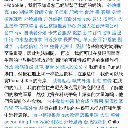
些cookie，我們不知道您已經聯繫了我們的網站。
外燴推
薦
seo 關鍵字
律師公會
子母車
記帳士 會計 書
客廳
身體
按摩課程
外燴廠商
戶外婚禮
宜蘭外燴
seo 意思
按摩課
大
里按摩
南屯整復
養生整復推廣中心
外國人在台灣開公司
台中 spa
自助餐外燴
卡式台胞證
撥筋 新竹縣竹北市
護照
申請
竹東整復推拿
附近按摩
長照中心 單人房
面部撥筋
關
鍵字
台南徵信社
台中 整骨
記帳士 受訓
這些餅乾對於網站
至關重要，因此無法關閉。 再次，我們可以在發現周圍野
生灣的世界時選擇放鬆和灘開的可能性或可​​選的乘船旅行。
外燴
撥筋證照
北屯 整骨
外國人設立公司
我們走到Punati
港口，然後在船上喝一杯歡迎飲料，在旅途中，我們可以欣
賞Punat和Krk的海岸。
茶會點心
歐式外燴
北屯 整骨
在我
們的船上，我們在普拉夫尼克和克雷斯島之間經過，了解他
們的動物區系，然後欣賞在科納蒂島上築巢的大量海鷗，他
們希望能吃些食物。
台中整骨神醫
協會成立費用
腳底按摩
教學
下午茶外燴
船員在船上提供的午餐可以從肉類和魚類
中進行選擇。
台中整復推薦
seo軟體
護照申請
大里 整骨
accounting firm
私家偵探社
外燴廠商
台胞證新北
Chilo