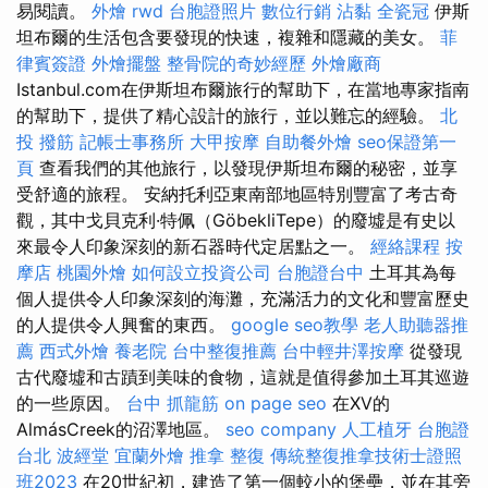
易閱讀。
外燴
rwd
台胞證照片
數位行銷
沾黏
全瓷冠
伊斯
坦布爾的生活包含要發現的快速，複雜和隱藏的美女。
菲
律賓簽證
外燴擺盤
整骨院的奇妙經歷
外燴廠商
Istanbul.com在伊斯坦布爾旅行的幫助下，在當地專家指南
的幫助下，提供了精心設計的旅行，並以難忘的經驗。
北
投 撥筋
記帳士事務所
大甲按摩
自助餐外燴
seo保證第一
頁
查看我們的其他旅行，以發現伊斯坦布爾的秘密，並享
受舒適的旅程。 安納托利亞東南部地區特別豐富了考古奇
觀，其中戈貝克利·特佩（GöbekliTepe）的廢墟是有史以
來最令人印象深刻的新石器時代定居點之一。
經絡課程
按
摩店
桃園外燴
如何設立投資公司
台胞證台中
土耳其為每
個人提供令人印象深刻的海灘，充滿活力的文化和豐富歷史
的人提供令人興奮的東西。
google seo教學
老人助聽器推
薦
西式外燴
養老院
台中整復推薦
台中輕井澤按摩
從發現
古代廢墟和古蹟到美味的食物，這就是值得參加土耳其巡遊
的一些原因。
台中 抓龍筋
on page seo
在XV的
AlmásCreek的沼澤地區。
seo company
人工植牙
台胞證
台北
波經堂
宜蘭外燴
推拿 整復
傳統整復推拿技術士證照
班2023
在20世紀初，建造了第一個較小的堡壘，並在其旁