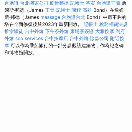
台胞證
台北搬家公司
筋骨整復
記帳士 答案
台胞證宜蘭
詹
姆斯·邦德（James
正骨
記帳士 課程 高雄
Bond）在詹姆
斯·邦德（James
massage
台胞證台北
Bond）中還不夠的
塔在全面修復後於2023年重新開放。
記帳士 稅務相關法規
推拿學徒
台中外燴
下午茶外燴
柬埔寨簽證
大雅按摩
到府
外燴
seo services
台中按摩店
台中外燴
除蟲公司
附近按
摩
可以作為乘船旅行的一部分參觀該建築物，作為紀念碑
和博物館開放。