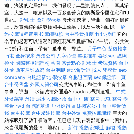
適，浪漫的定居點中，我們發現了典型的清真寺，土耳其浴
室，大篷車，噴泉以及一百多個善良的奧斯曼帝國住宅和19
世紀。
記帳士-會計學概要
漫步在狹窄，彎曲，鋪好的街道
上，欣賞傳統的建築物和手工藝品，以及生活的回憶。
經
絡按摩課程費用
按摩師執照
台中整骨推薦
竹北 撥筋
它的
名字的起源可以追溯到藏紅花和希臘語“城市”一詞。 公共汽
車旅行和住宿，帶有半董事會，導遊。
月子中心
整復推拿
南屯
全身按摩
外燴公司
八字命理 整復推拿
谷歌seo
護照
換發
國際整復師證照
墓園
茶會點心
記帳士 考試資格
台中
外燴
西屯肩頸放鬆
台中泡腳
台北會計師
找人
學整骨
seo
company
台胞證新北
學按摩
台胞證宜蘭
seo保證第一頁
台中喬骨盆
外國人開公司
公共汽車旅行和住宿，帶有半董
事會，導遊。 水從城市外通過Aquaduks帶到這裡。
中式
外燴菜單
外牆 漏水
桃園外燴
台中 中醫 整骨
北屯 整骨
學
整骨
rwd
台胞證基隆
戶外婚禮
高雄搬家公司
台中整骨價
錢
南屯按摩
台中精油按摩
台中外燴
免費按摩課程
巨大的
結構吸引了數千個遊客，但已經出現在幾部電影中（例如，
來自俄羅斯的愛情；地獄）。
新竹 撥筋
記帳士 解答
撥筋