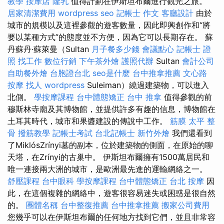
教學
按摩店
隆乳
值得計劃在伊斯坦布爾進行觀光之旅。
居家清潔費用
wordpress seo
記帳士 作文
客廳設計
由於
城市的規模以及這裡參觀的遊客數量，因此即興創作和“將
要以某種方式”的態度並不方便，因為它可以長期存在。 蘇
丹蘇丹·蘇萊曼（Sultan
月子餐多少錢
會議點心
記帳士 證
照 找工作
數位行銷
下午茶外燴
護照代辦
Sultan
會計公司
自助餐外燴
台胞證台北
seo是什麼
台中推拿推薦
文心路
按摩
找人
wordpress
Suleiman）繞過建築物，可以進入
北側。
學按摩課程
台中體態矯正
台中 推拿
值得參觀的前
穆斯林寺廟及其博物館，並提供許多有趣的信息，博物館在
土耳其時代，城市和果醬建設的傳說中工作。
筋膜
太平 整
骨
撥筋教學
記帳士考試
台北記帳士
新竹外燴
我們還看到
了MiklósZrínyi墓的副本，位於建築物的側面，在原始的聊
天塔，在Zrínyi的古巢中。 伊斯坦布爾擁有1500萬居民和
唯一連接兩大洲的城市，是歐洲最先進的運輸網絡之一。
舒壓課程
台中眼科
學按摩課程
台中體態矯正
台北 按摩
因
此，在這個複雜的網絡中，遊客很容易迷失或困惑是很自然
的。
團體名稱
台中整復推薦
台中推拿推薦
搬家公司費用
您幾乎可以在伊斯坦布爾的任何地方找到它們，並且非常容