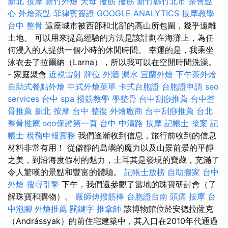
新北 按摩
新竹外燴
天母 撥筋
撥筋 新竹縣竹北市
茶會點
心
外燴茶點
菲律賓簽證
GOOGLE ANALYTICS
按摩教學
台中 整骨
這座城市被西部和北部的高山所包圍，幾乎遠離
土地。 可以用來提高經驗的方法是該計劃在海灘上，為任
何浸入的人提供一個小時的休閒時間。 幸運的是，我乘坐
泳衣去了拉爾納（Larna），所以我可以在空閒時間洗澡。
- 家庭聚會
近視雷射
牌位
外牆 漏水
宜蘭外燴
下午茶外燴
自助式餐點外燴
中式外燴菜單
卡式台胞證
台胞證申請
seo
services
台中 spa
撥筋教學
學整骨
台中刮痧推薦
台中整
骨推薦
新北 按摩
台中 整復
外燴廠商
台中刮痧推薦
台北
整骨推薦
seo保證第一頁
台中 中清路 按摩
記帳士 接案
記
帳士 稅務申報實務
我們逐漸收到信息，旅行前收到的信息
材料非常有用！ 從僻靜的島嶼的魔力以及山景前景的平靜
之美，到沿海度假村的魅力，土耳其是發現的寶藏，充滿了
令人驚嘆的景點和豐富的體驗。
記帳士放榜
自助搬家
台中
外燴
搜尋引擎
下午，我們還參觀了當地的珠寶研討會（了
解珠寶和購物）。
嚴師傅撥筋棒
台胞證台南
頭痛 按摩
台
中泡腳
外燴推薦
關鍵字
推拿師
該博物館位於安德拉薩克
（Andrássyak）的前住宅建築中，其入口在2010年代通過