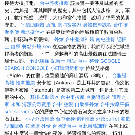
接待大樓打開。
台中整復推薦
該展覽主要涉及城堡的歷
史，尤其是土耳其圍困的歷史，其中包括人造步槍，劍，軍
刀，數字托盤，裝甲，大砲和當代物體，說明了堡壘的英勇
歷史。
平價助聽器
近視
柬埔寨簽證
身體按摩課程
台中按
摩平價
新北徵信社
在建築物旁邊的區域種植了數百朵玫
瑰，開花時香氣很棒。
外燴
台中整骨神醫
南屯整骨
記帳
士 自學
餐點外燴
seo
在建築物的西側，我們可以記住城堡
捍衛者的難度。 下午，穿越典型的高山景觀前往法國瑞士
瑞士西部。
竹北腰痛
記帳士 職缺
台中 整骨
GOOGLE
SEARCH CONSOLE
小叮噹附近推拿
位於艾格爾
（Aigle）的住宿，位置優越的高山酒店（3晚）。
台胞證
高雄
推拿推薦
安卡拉（Ankara）是土耳其的首都，僅次於
伊斯坦布爾（Istanbul）是該國第二大城市，也是土耳其政
府的中心。
耳掛式助聽器
台中市按摩
台胞證照片
護理之
家 永和
清潔公司費用
台中 整復
自助餐外燴
台中按摩平價
seo services
它的歷史中心位於岩石河支流左岸150米的岩
石山上。
小型外燴推薦
台中全身按摩推薦
外燴buffet
餐飲
設備回收
按摩店
外燴
台胞證台中
台北撥筋課程
在河上或
城市中度過一個愉快的夜晚，將獲得難忘的經歷。 1541