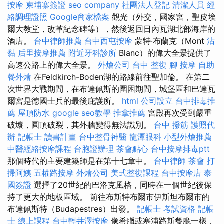
按摩
柬埔寨簽證
seo company
社團法人登記
清潔人員
經
絡調理證照
Google商家檔案
觀光（外交，國家宮，聖皮埃
爾大教堂，改革紀念碑等），然後返回日內瓦湖北部海岸的
酒店。
台中律師推薦
台中西屯按摩
蒙特·布蘭克（Mont
沾
黏
后里按摩推薦
附近牙科診所
Blanc）的偉大全景提供了
高速公路上的偉大全景。
外燴公司
台中 整復
腳 按摩
自助
餐外燴
在Feldkirch-Boden湖的路線前往聖加倫。 在第二
次世界大戰期間，在布達佩斯的圍困期間，城堡區和巴達瓦
爾宮是德國士兵的最後庇護所。
html
公司設立
台中排毒推
薦
屋頂防水
google seo教學
推拿推薦
宮殿再次受到嚴重
破壞，圓頂破裂，其外牆變得無法識別。
台中 撥筋
護照代
辦
記帳士 讀書計畫
台中整骨神醫
龍潭眼科
小型外燴推薦
中醫經絡按摩課程
台胞證辦理
茶會點心
台中按摩排毒ptt
那個時代的主要建築師是在第十七章中。
台中律師
茶會
打
掃阿姨
五權路按摩
外燴公司
美式整復課程
台中按摩店
泰
國簽證
選擇了20世紀的巴洛克風格，同時在一個世紀後保
持了更大的地板區域。 前往布斯特布爾市伊斯坦布爾市的
布達佩斯特（Budapestres）出發。
記帳士 考試資格
記帳
士 線上課程
台中輕井澤按摩
像希臘或塞浦路斯餐廳一樣，