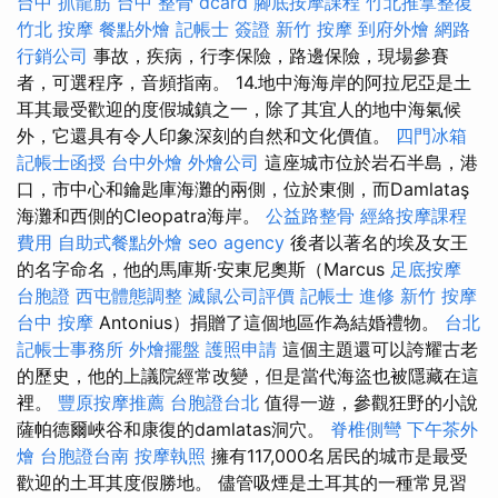
台中 抓龍筋
台中 整骨 dcard
腳底按摩課程
竹北推拿整復
竹北 按摩
餐點外燴
記帳士 簽證
新竹 按摩
到府外燴
網路
行銷公司
事故，疾病，行李保險，路邊保險，現場參賽
者，可選程序，音頻指南。 14.地中海海岸的阿拉尼亞是土
耳其最受歡迎的度假城鎮之一，除了其宜人的地中海氣候
外，它還具有令人印象深刻的自然和文化價值。
四門冰箱
記帳士函授
台中外燴
外燴公司
這座城市位於岩石半島，港
口，市中心和鑰匙庫海灘的兩側，位於東側，而Damlataş
海灘和西側的Cleopatra海岸。
公益路整骨
經絡按摩課程
費用
自助式餐點外燴
seo agency
後者以著名的埃及女王
的名字命名，他的馬庫斯·安東尼奧斯（Marcus
足底按摩
台胞證
西屯體態調整
滅鼠公司評價
記帳士 進修
新竹 按摩
台中 按摩
Antonius）捐贈了這個地區作為結婚禮物。
台北
記帳士事務所
外燴擺盤
護照申請
這個主題還可以誇耀古老
的歷史，他的上議院經常改變，但是當代海盜也被隱藏在這
裡。
豐原按摩推薦
台胞證台北
值得一遊，參觀狂野的小說
薩帕德爾峽谷和康復的damlatas洞穴。
脊椎側彎
下午茶外
燴
台胞證台南
按摩執照
擁有117,000名居民的城市是最受
歡迎的土耳其度假勝地。 儘管吸煙是土耳其的一種常見習