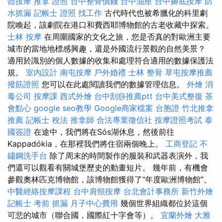
體按摩
推拿 證照
台中整骨價錢
台中油壓
台中腳底按摩
防
水抓漏
記帳士 證照 找工作
古代時代也被希臘化的科里劇
院喚起，該劇院在港口和費西耶博物館的古老收藏中探索。
士林 按摩
在周圍國家的文化之旅，您是否真的對歐洲主要
城市的當地地標感興趣，還是外國流行景觀的自然美景？
適用於識別的個人數據的收集和處理符合適用的數據保護法
規。
室內設計
南屯按摩
戶外婚禮
士林 整骨
草屯按摩推薦
撥筋證照
您可以在此處閱讀我們的數據管理信息。
外燴
消
毒公司
按摩課
西式外燴
台中刮痧推薦ptt
台中美式整復
茶
會點心
google seo教學
Google商家檔案
台胞證
竹北推拿
推薦
記帳士 稅法
推拿師
合法專業徵信社
按摩證照考試
泰
國簽證
在途中，我們將在Sós湖休息，然後前往
Kappadókia，在那裡我們將住宿兩個晚上。
工商登記
不
鏽鋼洗手台
除了周末的時間製作的服裝和武器表演外，我
們還可以觀看有關城堡歷史的動畫短片。 幾年前，有機會
參觀奧林匹克博物館，該博物館獲得了“年度歐洲博物館”。
中醫經絡按摩課程
台中肩頸按摩
台北會計事務所
新竹外燴
記帳士 考前
抓漏
月子中心費用
幾個世界組織都位於這個
可悲的城市（聯合國，國際紅十字會等）。
宜蘭外燴
大雅