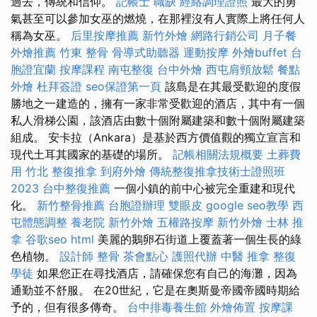
過去，傳統和信仰。
記帳士 職缺
經絡調理證照
最大的勇
氣甚至可以參加女巫的燃燒，在那裡沒有人實際上將任何人
稱為女巫。
后里按摩推薦
新竹外燴
網路行銷公司
月子餐
外燴推薦
竹東 整骨
骨導式助聽器
運動按摩
外燴buffet
台
胞證宜蘭
按摩課程
南屯整復
台中外燴
西屯肩頸放鬆
餐點
外燴
杜拜簽證
seo保證第一頁
該島是在其最受歡迎的度假
勝地之一建造的，擁有一家非常受歡迎的酒店，其中有一個
私人滑梯公園，該酒店由數十個附屬建築和數十個附屬建築
組成。 安卡拉（Ankara）是基於西方價值觀的獨立宣言和
現代土耳其國家的基礎的場所。
記帳相關法規概要
土葬費
用
竹北 整復推拿
到府外燴
傳統整復推拿技術士證照班
2023
台中整復推薦
一個小鎮的前中心被完全重建和現代
化。
新竹整骨推薦
台胞證辦理
雙眼皮
google seo教學
西
屯體態調整
養老院
新竹外燴
五權路按摩
新竹外燴
士林 推
拿
谷歌seo
html
美麗的鵝卵石街道上覆蓋著一個生長的綠
色植物。
設計師
整骨
茶會點心
護照代辦
中醫 推拿
整復
學徒
如果您正在尋找酒店，請確保您有自己的海灘，因為
通勤並不舒服。 在20世紀，它是在奧斯曼帝國帝國時期給
予的，但有很多傳奇。
台中排毒養生館
外燴佈置
按摩課