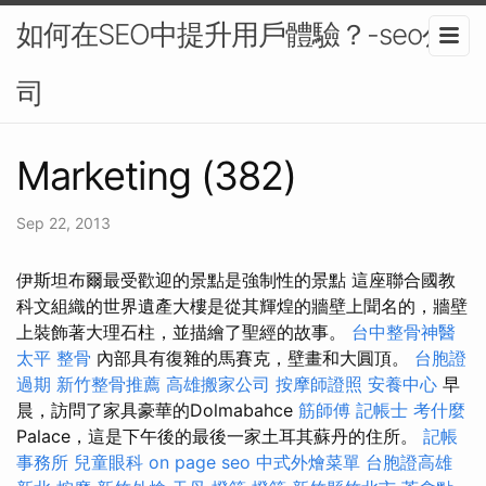
如何在SEO中提升用戶體驗？-seo公
司
Marketing (382)
Sep 22, 2013
伊斯坦布爾最受歡迎的景點是強制性的景點 這座聯合國教
科文組織的世界遺產大樓是從其輝煌的牆壁上聞名的，牆壁
上裝飾著大理石柱，並描繪了聖經的故事。
台中整骨神醫
太平 整骨
內部具有復雜的馬賽克，壁畫和大圓頂。
台胞證
過期
新竹整骨推薦
高雄搬家公司
按摩師證照
安養中心
早
晨，訪問了家具豪華的Dolmabahce
筋師傅
記帳士 考什麼
Palace，這是下午後的最後一家土耳其蘇丹的住所。
記帳
事務所
兒童眼科
on page seo
中式外燴菜單
台胞證高雄