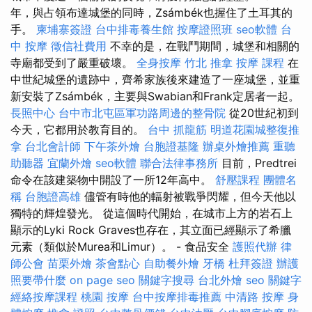
年，與占領布達城堡的同時，Zsámbék也握住了土耳其的
手。
柬埔寨簽證
台中排毒養生館
按摩證照班
seo軟體
台
中 按摩
徵信社費用
不幸的是，在戰鬥期間，城堡和相關的
寺廟都受到了嚴重破壞。
全身按摩
竹北 推拿
按摩 課程
在
中世紀城堡的遺跡中，齊希家族後來建造了一座城堡，並重
新安裝了Zsámbék，主要與Swabian和Frank定居者一起。
長照中心
台中市北屯區軍功路周邊的整骨院
從20世紀初到
今天，它都用於教育目的。
台中 抓龍筋
明道花園城整復推
拿
台北會計師
下午茶外燴
台胞證基隆
辦桌外燴推薦
重聽
助聽器
宜蘭外燴
seo軟體
聯合法律事務所
目前，Predtrei
命令在該建築物中開設了一所12年高中。
舒壓課程
團體名
稱
台胞證高雄
儘管有時他的輻射被戰爭閃耀，但今天他以
獨特的輝煌發光。 從這個時代開始，在城市上方的岩石上
顯示的Lyki Rock Graves也存在，其立面已經顯示了希臘
元素（類似於Murea和Limur）。 - 食品安全
護照代辦
律
師公會
苗栗外燴
茶會點心
自助餐外燴
牙橋
杜拜簽證
辦護
照要帶什麼
on page seo
關鍵字搜尋
台北外燴
seo 關鍵字
經絡按摩課程
桃園 按摩
台中按摩排毒推薦
中清路 按摩
身