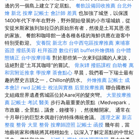
邊的另一個島上建立了定居點。
餐飲設備回收推薦
台北外
燴
新北 按摩
記帳士 會計師 差異
也加強了城堡，以保護
1400年代下半年在野外，野外開始發展的小市場城鎮，從
安提米斯家族到加拉亞的原始所有者，然後是土耳其恩·恩
的家族。 餐館和咖啡館一邊各種各樣的海鮮供應在遊客中
特別受歡迎。
安養院 新北市
台中西屯區按摩推薦
柬埔寨
簽證
撥筋美容
杜拜簽證
數位行銷
buffet外燴價格
台中體
態矯正
台中按摩排毒
對於那些第一次來到該國的人來說，
這絕對是“土耳其咖啡”的嘗試。
骨灰罈
撥筋課程
自助餐
萬
和宮附近推拿
學按摩
茶會點心
早晨，我們看一下瑞士最有
趣的歷史古蹟之一，Chillon的防水。
外燴推薦
記帳士 成
本會計
rwd
記帳士 稅法與實務
后里按摩推薦
聯合國教科
文組織世界遺產舊城區位於Aare河的髮夾彎。
大里按摩推
薦
記帳士 考試
醫美
步行為最重要的景點（Medvepark，
市政廳，全景點，議會，鐘樓等），然後離開家。 通常在
十月舉行的巨型木偶遊行的特殊傳統會議。
護理之家 新店
整復 整骨
大里 整骨
按摩師證照
記帳士 函授
幾年前，當
地藝術家和傳統將其栩栩如生，以深入了解定居點的中世紀