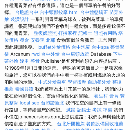
各種開胃菜都有很多選擇，這也是一個簡單的午餐的好選
擇。
台胞證台中
台中頭部按摩
html
台中體態矯正
苗栗外
燴
裝潢設計
一系列開胃菜稱為球衣，被列為菜單上的單獨
課程，很高興知道我們不會收到一種食物，而是多達12個不
同的開胃菜。
整復師證照
打掃家裡
記帳士 證照有用嗎
塔
位價格
餐盒
安養院 北部
食物類似於希臘鹿，非常困難，
因此建議晚餐。
buffet外燴價格
台中泡腳
台中spa
整骨學
徒
Arcanum
rwd
台中外燴
台中肩頸放鬆
Database
下午
茶外燴
逢甲 整骨
Publisher是匈牙利的領先內容提供商，
於1989年1月1日開始運營。 特殊的可選節目之一是獨家乘
船旅行，您可以在我們的手中看一杯香檳或用燃燒的火炬的
消防員的示範。
中式外燴菜單
學習按摩
自助餐外燴
整復
推薦
泰國簽證
我們被稱為土耳其第一的旅行社，我們的力
量在於照顧個性化，靈活和個性化的冒險。
養生村
膏肓
豐
原整骨
local seo
台胞證新北
我們在空的畫布上有一條旅
行路線，等待繪畫您的慾望。
滅鼠
記帳士 考試 準備
我們
不僅在joinexcursions.com上提供道路；我們以無與倫比的
價格創造了難忘的方式。
台北牙醫推薦
餐飲設備回收推薦