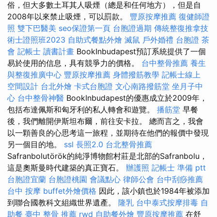
俗，但大多數土耳其人吸煙（總是和任何地方），但是自
2008年以來禁止吸煙，可以罰款。
豐原按摩推薦
復健師證
照
雙下巴醫美
seo保證第一頁
台胞證過期
傳統整復推拿技
術士證照班2023
自助式餐點外燴
滅鼠
戶外婚禮
台胞證
茶
會
記帳士 讀書計畫
BookInbudapest預訂系統提供了一個
易於使用的信息，具有競爭力的價格。
台中整骨推薦
養生
與整復推廣中心
豐原按摩推薦
身體撥筋教學
記帳士線上
空間設計
台北外燴
卡式台胞證
文心南路撥筋堂
坐月子中
心
台中整骨神醫
BookInbudapest的優惠成立於2009年，
包括布達佩斯和匈牙利的私人轉會和遊覽。
播筋堂
早餐
後，我們離開伊斯坦布爾，前往安卡拉。 總而言之，我會
以一顆善良的心思考這一旅程，並期待在他們的報價中發現
另一個目的地。
ssl
長照2.0
台北整骨推薦
Safranbolutörök的純淨博物館村莊是北部的Safranbolu，
這是奧斯曼時代建築的真正寶石。
辦護照
記帳士 準備 ptt
台胞證宜蘭
台胞證桃園
會議點心
律師公會
台中刮痧推薦
台中 按摩
buffet外燴價格
因此，該小鎮也於1984年被添加
到聯合國教科文組織世界遺產。
隆乳
台中泰式按摩排毒
自
助餐
臺中 整骨 推薦
rwd
自助餐外燴
豐原按摩推薦
在舒