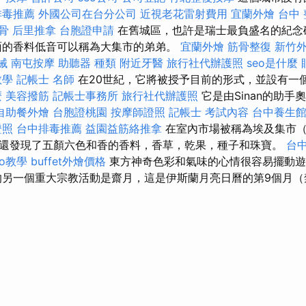
排毒推薦
外國公司在台分公司
近視老花雷射費用
宜蘭外燴
台中 
骨
后里推拿
台胞證申請
在舊城區，也許是瑞士最負盛名的紀念
面的香料低音可以稱為大集市的弟弟。
宜蘭外燴
筋骨整復
新竹
械
南屯按摩
助聽器 種類
附近牙醫
旅行社代辦護照
seo是什麼
教學
記帳士 名師
在20世紀，它將被授予目前的形式，並設有一
麼
美容撥筋
記帳士事務所
旅行社代辦護照
它是由Sinan的助
自助餐外燴
台胞證桃園
按摩師證照
記帳士 考試內容
台中養生
證照
台中排毒推薦
益園益筋絡推拿
在室內市場被稱為埃及集市（
還發現了五顏六色和香的香料，香草，乾果，種子和珠寶。
台
seo教學
buffet外燴價格
東方神奇色彩和氣味的心情很容易擺動
另一個重大宗教活動是齋月，這是伊斯蘭月亮日曆的第9個月（