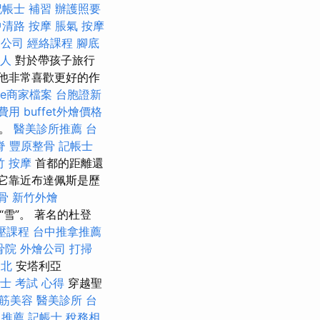
記帳士 補習
辦護照要
中清路 按摩
脹氣 按摩
開公司
經絡課程
腳底
人
對於帶孩子旅行
 他非常喜歡更好的作
gle商家檔案
台胞證新
費用
buffet外燴價格
力。
醫美診所推薦
台
脊
豐原整骨
記帳士
竹 按摩
首都的距離還
它靠近布達佩斯是歷
骨
新竹外燴
雪”。 著名的杜登
壓課程
台中推拿推薦
骨院
外燴公司
打掃
台北
安塔利亞
士 考試 心得
穿越聖
筋美容
醫美診所
台
 推薦
記帳士 稅務相