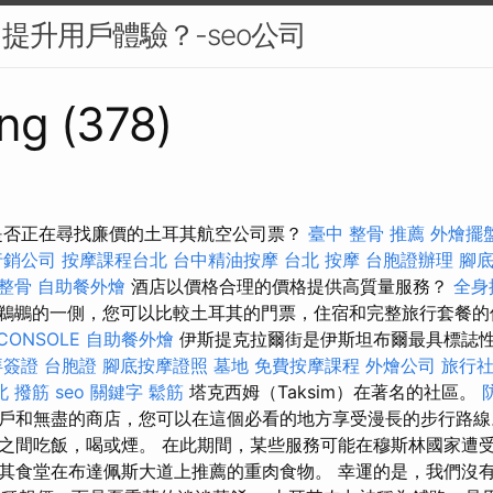
中提升用戶體驗？-seo公司
ng (378)
是否正在尋找廉價的土耳其航空公司票？
臺中 整骨 推薦
外燴擺
行銷公司
按摩課程台北
台中精油按摩
台北 按摩
台胞證辦理
腳
 整骨
自助餐外燴
酒店以價格合理的價格提供高質量服務？
全身
鵜鶘的一側，您可以比較土耳其的門票，住宿和完整旅行套餐
CONSOLE
自助餐外燴
伊斯提克拉爾街是伊斯坦布爾最具標誌
拜簽證
台胞證
腳底按摩證照
墓地
免費按摩課程
外燴公司
旅行
北 撥筋
seo 關鍵字
鬆筋
塔克西姆（Taksim）在著名的社區。
戶和無盡的商店，您可以在這個必看的地方享受漫長的步行路線
之間吃飯，喝或煙。 在此期間，某些服務可能在穆斯林國家遭受
其食堂在布達佩斯大道上推薦的重肉食物。 幸運的是，我們沒