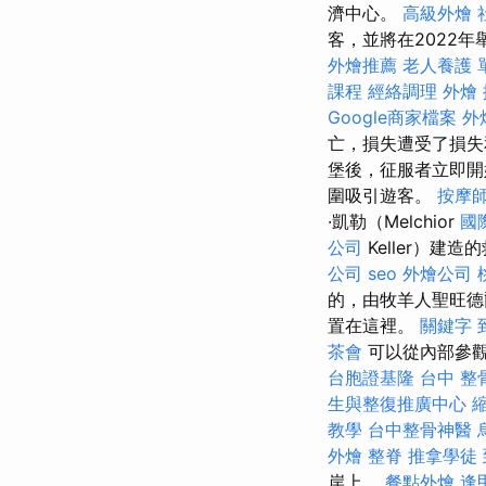
濟中心。
高級外燴
客，並將在2022年
外燴推薦
老人養護 
課程
經絡調理
外燴
Google商家檔案
外
亡，損失遭受了損失
堡後，征服者立即開
圍吸引遊客。
按摩
·凱勒（Melchior
國
公司
Keller）建
公司
seo
外燴公司
的，由牧羊人聖旺德爾
置在這裡。
關鍵字
茶會
可以從內部參觀
台胞證基隆
台中 整
生與整復推廣中心
教學
台中整骨神醫
外燴
整脊
推拿學徒
岸上。
餐點外燴
逢