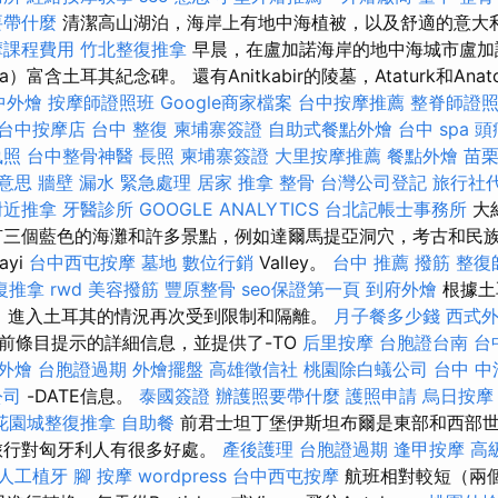
要帶什麼
清潔高山湖泊，海岸上有地中海植被，以及舒適的意大
摩課程費用
竹北整復推拿
早晨，在盧加諾海岸的地中海城市盧加諾（
a）富含土耳其紀念碑。 還有Anitkabir的陵墓，Ataturk和Anat
中外燴
按摩師證照班
Google商家檔案
台中按摩推薦
整脊師證
台中按摩店
台中 整復
柬埔寨簽證
自助式餐點外燴
台中 spa
頭
執照
台中整骨神醫
長照
柬埔寨簽證
大里按摩推薦
餐點外燴
苗
 意思
牆壁 漏水 緊急處理
居家
推拿 整骨
台灣公司登記
旅行社
附近推拿
牙醫診所
GOOGLE ANALYTICS
台北記帳士事務所
大
有三個藍色的海灘和許多景點，例如達爾馬提亞洞穴，考古和民族
ayi
台中西屯按摩
墓地
數位行銷
Valley。
台中 推薦 撥筋
整復
復推拿
rwd
美容撥筋
豐原整骨
seo保證第一頁
到府外燴
根據土
以來，進入土耳其的情況再次受到限制和隔離。
月子餐多少錢
西式
前條目提示的詳細信息，並提供了-TO
后里按摩
台胞證台南
台
外燴
台胞證過期
外燴擺盤
高雄徵信社
桃園除白蟻公司
台中 中
公司
-DATE信息。
泰國簽證
辦護照要帶什麼
護照申請
烏日按摩
花園城整復推拿
自助餐
前君士坦丁堡伊斯坦布爾是東部和西部
旅行對匈牙利人有很多好處。
產後護理
台胞證過期
逢甲按摩
高
人工植牙
腳 按摩
wordpress
台中西屯按摩
航班相對較短（兩