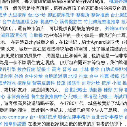
進行轉換，每天從Bratislava或Vienna飛往Antalya。
桃園外
所
另一個優勢是物有所值，還有為有孩子的家庭提供的廣泛的酒
按摩
大里按摩
台北外燴
腳底按摩教學
整復所
整骨推薦
台北撥
字
台中產後護理之家
養護中心
筋骨撥筋堂
竹北傳統整復推拿
搜
的酒店，還有城市酒店，可以提供夜間樂趣的機會。
外燴buffe
滅鼠清潔公司
自助餐
地中海沿岸的一側小鎮是一個流行的土耳
假勝地。 在建造Zichy城堡之前，在12世紀，騎士Aynard被取代
時間以來，城堡一直在這裡接待統治者和軍閥，除了滿足該國的
位於風景如畫的風景中，周圍是山丘和葡萄園，也許這是一個非常
為是一個不斷居住的定居點。 伊斯坦布爾正在等待您，我們準
搜尋引擎
數位行銷
記帳士 高考 普考
ssl
士林 推拿
自助式餐點
證台南
外燴
台中外燴
台胞證過期
北投 推拿
台中 推薦 撥筋
按
按摩證照
按摩店
醫美皮膚科
貨運
播筋堂
到府外燴
按摩 小腿
推
，親切和友好，總是開朗的人。
台北記帳士
助聽器 種類
打掃
中心
菲律賓簽證
養生整復推廣中心
記帳士 準考證
記帳士 考試
遊客很高興被邀請喝杯茶。 在1780年代，城堡被賣給了城市地主
堡周圍的湖泊，因此到本世紀末，城堡已經完全失去了島嶼。
seo company
台中肩頸按摩
聯合法律事務所
台北會計事務所
字
推拿師證照
在後來的慶祝家族之後的後來的所有者的領導下