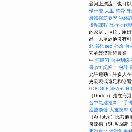
曼河上漂流，也可以
帶什麼
大里 整骨
外
身體撥筋教學
經絡
按摩課程
旅行社代
的家庭，拉拉，庫姆
品，以至於他沒有
北
谷歌seo
外燴
台
它的經濟圍繞農業，
中 筋膜刀
台中刮痧
書 ptt
記帳士 會計 
允許通勤，許多人在害
史發現或遠足和巡
GOOGLE SEARCH 
（Düden）走在
台中氣結推拿
二手
護照換發
大雅按摩
（Antalya）比
哥達德（St.蒂西諾（
胞證台北
會計師事