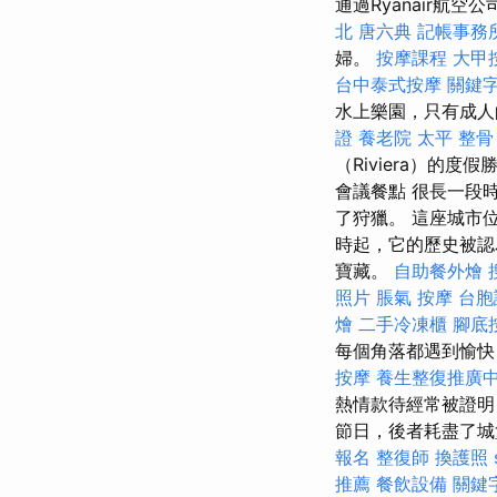
通過Ryanair航空公司
北
唐六典
記帳事務
婦。
按摩課程
大甲
台中泰式按摩
關鍵
水上樂園，只有成人
證
養老院
太平 整骨
（Riviera）的度
會議餐點 很長一段
了狩獵。 這座城市
時起，它的歷史被認
寶藏。
自助餐外燴
照片
脹氣 按摩
台胞
燴
二手冷凍櫃
腳底
每個角落都遇到愉快
按摩
養生整復推廣
熱情款待經常被證明，
節日，後者耗盡了城
報名
整復師
換護照
推薦
餐飲設備
關鍵