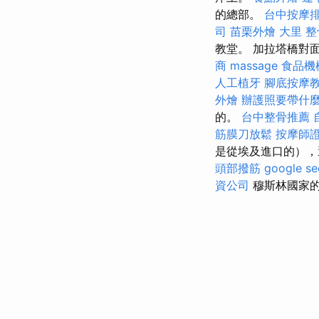
的總部。
台中按摩
司
苗栗外燴
大里 整
教堂。 加拉塔橋對
商
massage
食品機
人工植牙
腳底按摩
外燴
辦護照要帶什
的。
台中整骨推薦
筋膜刀放鬆
按摩師
是從埃及進口的），
頭部撥筋
google 
資公司
穆斯林國家的