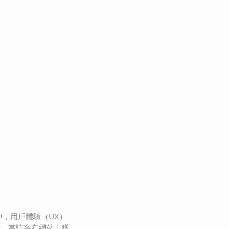
中，用戶體驗（UX）
素。當訪客在網站上獲