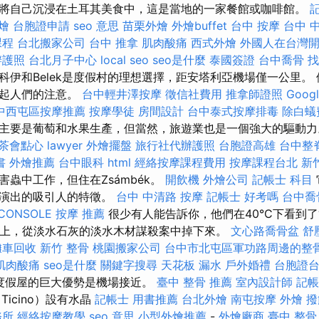
將自己沉浸在土耳其美食中，這是當地的一家餐館或咖啡館。
燴
台胞證申請
seo 意思
苗栗外燴
外燴buffet
台中 按摩
台中 
課程
台北搬家公司
台中 推拿
肌肉酸痛
西式外燴
外國人在台灣
辦護照
台北月子中心
local seo
seo是什麼
泰國簽證
台中喬骨
找
科伊和Belek是度假村的理想選擇，距安塔利亞機場僅一公里。
引起人們的注意。
台中輕井澤按摩
徵信社費用
推拿師證照
Goo
中西屯區按摩推薦
按摩學徒
房間設計
台中泰式按摩排毒
除白蟻
主要是葡萄和水果生產，但當然，旅遊業也是一個強大的驅動
茶會點心
lawyer
外燴擺盤
旅行社代辦護照
台胞證高雄
台中整
書
外燴推薦
台中眼科
html
經絡按摩課程費用
按摩課程台北
新
蟲中工作，但住在Zsámbék。
開飲機
外燴公司
記帳士 科目
迴演出的吸引人的特徵。
台中 中清路 按摩
記帳士 好考嗎
台中喬
CONSOLE
按摩 推薦
很少有人能告訴你，他們在40°C下看到了“
海港上，從淡水石灰的淡水木材謀殺案中掉下來。
文心路喬骨盆
舒
攤車回收
新竹 整骨
桃園搬家公司
台中市北屯區軍功路周邊的整
肌肉酸痛
seo是什麼
關鍵字搜尋
天花板 漏水
戶外婚禮
台胞證
其他度假屋的巨大優勢是機場接近。
臺中 整骨 推薦
室內設計師
記帳
Ticino）設有水晶
記帳士 用書推薦
台北外燴
南屯按摩
外燴
撥
務所
經絡按摩教學
seo 意思
小型外燴推薦
-
外燴廠商
臺中 整骨