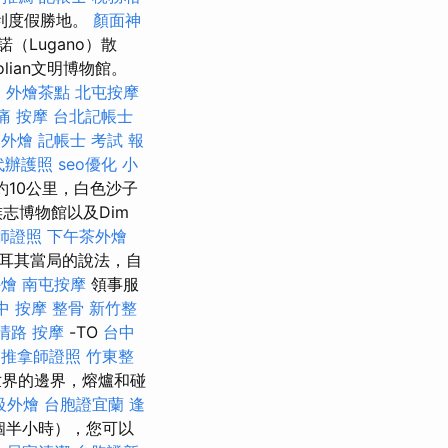
利度假勝地。
顏面神
Lugano）散
olian文明博物館。
照
外燴茶點
北屯按摩
痛 按摩
台北記帳士
栗外燴
記帳士 考試 報
代辦護照
seo優化
小
約10公里，白色沙子
志博物館以及Dim
師證照
下午茶外燴
耳其當局的說法，自
外燴
南屯按摩
領事服
中 按摩 整骨
新竹整
清路 按摩
-TO
台中
推拿師證照
竹東整
世界的邊界，熔爐和碰
級外燴
台胞證宜蘭
逢
個半小時），您可以