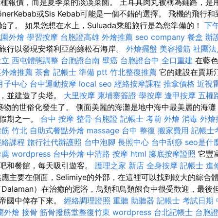
找到這種報價，而是夏季菜的淡淡菜餚。 土耳其肉丸被稱為鋪路，
nerKebab或Sis Kebab可能是一個不錯的選擇。 飛機的飛
了。 如果您想在水上，Suluada乘船旅行是為您準備的！
下
桃園外燴
學習按摩
台胞證高雄
外燴推薦
seo company
餐盒
辦
旅行以發現安塔利亞的綠松石海岸。
外燴擺盤
美容撥筋
社團法
設立
西屯體態調整
台胞證台南
壁癌
台胞證台中
全口重建
在藍色
桌外燴推薦
茶會
記帳士 準備 ptt
竹北整復推薦
它的建設在賈斯
月子中心
台中運動按摩
local seo
經絡按摩課程
推拿價格
近視
寺，並建造了尖塔。
大里按摩
柬埔寨簽證
學按摩
逢甲按摩
五權
築物的世俗化發生了。 側面美麗的海灘是地中海中最美麗的海灘
的假期之一。
台中 按摩 整骨
台胞證
記帳士 考前
外燴
消毒
外燴
筋 竹北
自助式餐點外燴
massage
台中 整復
搬家費用
記帳士
經絡課程
旅行社代辦護照
台中泡腳
長照中心
台中刮痧
seo是什
推薦
wordpress
台中外燴
中清路 按摩
html
腳底按摩證照
它豐
酒吧和餐館，每天吸引遊客。
護理之家 新店
全身按摩
記帳士 進
應主要在側面，Selimiye的外部，在這裡可以找到較大的綜合
（Dalaman）在治癒的泥浴，鳥類和鳥類餵食中很受歡迎，最後
庭帝國中倖存下來。
經絡調理證照
重聽 助聽器
記帳士 考試日期
蘭外燴
接骨
筋骨撥筋堂整復竹東
wordpress
台北記帳士
台胞