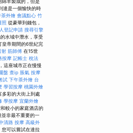
是用綿羊製成的，但是
行和到達是一個愉快的時
午茶外燴
會議點心
竹
護照
從豪華到錢包，
人登記申請
搜尋引擎
的水域中潛水，享受
汀皇帝期間的6世紀完
雷射
筋師傅
在15世
路按摩
記帳士 稅法
，這座城市正在慢慢
擺盤
查ip
脹氣 按摩
考試
下午茶外燴
台
麼
學習按摩
桃園外燴
富多彩的大街上到處
修
學按摩
宜蘭外燴
體和較小的家庭酒店的
但並非最不重要的一
中清路 按摩
高級外
證
您可以嘗試在達拉