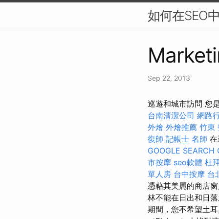
如何在SEO
Marketi
Sep 22, 2013
巡遊和城市訪問 您
台南清潔公司
網路
外燴
外燴推薦
竹東
復師
記帳士 名師
在
GOOGLE SEARCH 
市按摩
seo軟體
杜
單人房
台中按摩
台
憑藉其美麗的商店窗
林不能在日出和日落
期間，您不希望土耳