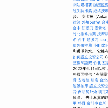
關法規概要
辦護照
經失調撥筋
經絡按
步。 安卡拉（Ankar
律師
外燴buffet
台
台中 筋膜刀
靈骨塔
竹北推拿推薦
按摩
名
台中 筋膜刀
seo
型外燴推薦
小叮噹
和透明的水。 它擁
如何設立投資公司
C
整復師證照
竹北 整
2022年6月1日
務頁面提供了有關當
骨
安養院 新店
台北
運動按摩
設立投資
骨
自助餐外燴
明道
撞區。 去土耳其的
甲 整骨
會計事務所