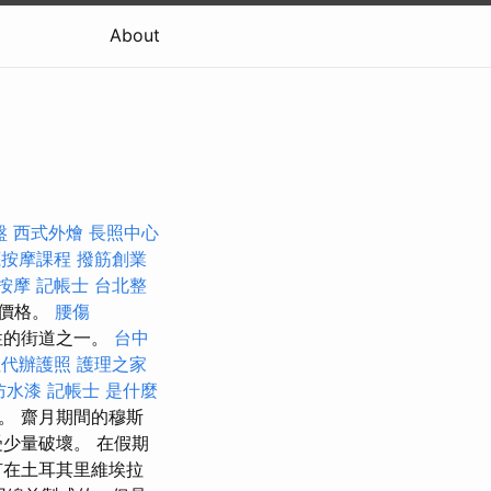
About
盤
西式外燴
長照中心
底按摩課程
撥筋創業
按摩
記帳士
台北整
的價格。
腰傷
性的街道之一。
台中
社代辦護照
護理之家
防水漆
記帳士 是什麼
。 齋月期間的穆斯
少量破壞。 在假期
有在土耳其里維埃拉