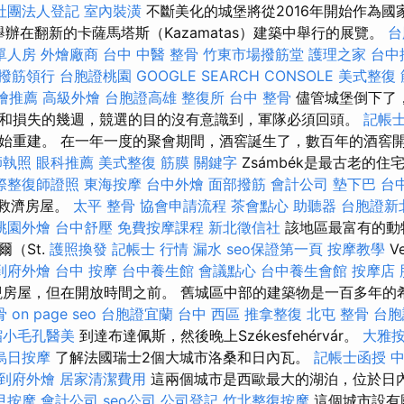
社團法人登記
室內裝潢
不斷美化的城堡將從2016年開始作為國
舉辦在翻新的卡薩馬塔斯（Kazamatas）建築中舉行的展覽。
台
單人房
外燴廠商
台中 中醫 整骨
竹東市場撥筋堂
護理之家
台中
撥筋領行
台胞證桃園
GOOGLE SEARCH CONSOLE
美式整復 
燴推薦
高級外燴
台胞證高雄
整復所
台中 整骨
儘管城堡倒下了
和損失的幾週，競選的目的沒有意識到，軍隊必須回頭。
記帳士 
始重建。 在一年一度的聚會期間，酒窖誕生了，數百年的酒窖
師執照
眼科推薦
美式整復 筋膜
關鍵字
Zsámbék是最古老的
際整復師證照
東海按摩
台中外燴
面部撥筋
會計公司
墊下巴
台
造的救濟房屋。
太平 整骨
協會申請流程
茶會點心
助聽器
台胞證新
桃園外燴
台中舒壓
免費按摩課程
新北徵信社
該地區最富有的動
（St.
護照換發
記帳士 行情
漏水
seo保證第一頁
按摩教學
V
到府外燴
台中 按摩
台中養生館
會議點心
台中養生會館
按摩店
房屋，但在開放時間之前。 舊城區中部的建築物是一百多年的
骨
on page seo
台胞證宜蘭
台中 西區 推拿整復
北屯 整骨
台胞
縮小毛孔醫美
到達布達佩斯，然後晚上Székesfehérvár。
大雅
烏日按摩
了解法國瑞士2個大城市洛桑和日內瓦。
記帳士函授
到府外燴
居家清潔費用
這兩個城市是西歐最大的湖泊，位於日
甲按摩
會計公司
seo公司
公司登記
竹北整復按摩
這個城市設有