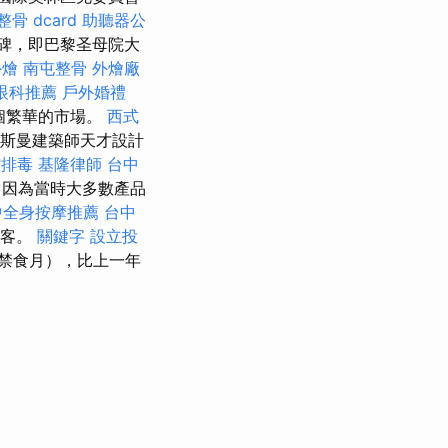
整骨 dcard
助聽器公
碑，即巴黎圣母院大
外燴
南屯整骨
外燴廠
眼科推薦
戶外婚禮
個繁華的市場。
西式
手奧斯曼建築師天才設計
館排毒
基隆律師
台中
因為當時大多數產品
中全身按摩推薦
台中
遊客。
關鍵字
設立投
禁食月），比上一年