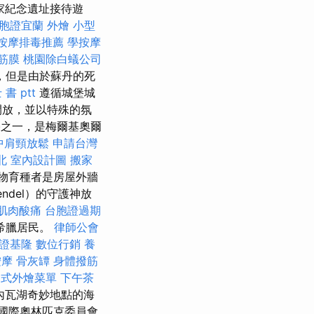
家紀念遺址接待遊
胞證宜蘭
外燴
小型
按摩排毒推薦
學按摩
筋膜
桃園除白蟻公司
，但是由於蘇丹的死
書 ptt
遵循城堡城
開放，並以特殊的氛
住宅之一，是梅爾基奧爾
中肩頸放鬆
申請台灣
北
室內設計圖
搬家
物育種者是房屋外牆
endel）的守護神放
肌肉酸痛
台胞證過期
希臘居民。
律師公會
證基隆
數位行銷
養
按摩
骨灰罈
身體撥筋
中式外燴菜單
下午茶
內瓦湖奇妙地點的海
國際奧林匹克委員會