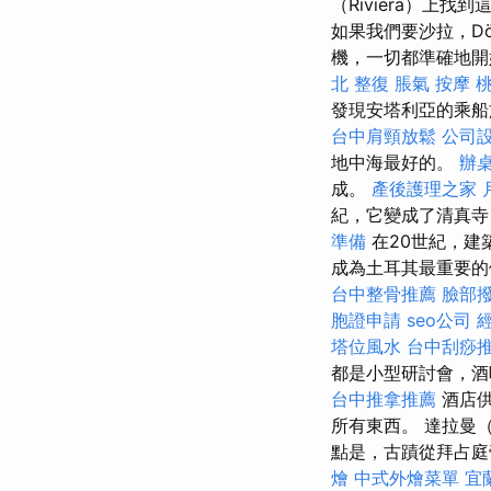
（Riviera）上
如果我們要沙拉，Dö
機，一切都準確地開始
北 整復
脹氣 按摩
發現安塔利亞的乘船
台中肩頸放鬆
公司
地中海最好的。
辦
成。
產後護理之家 
紀，它變成了清真
準備
在20世紀，建
成為土耳其最重要
台中整骨推薦
臉部撥
胞證申請
seo公司
塔位風水
台中刮痧
都是小型研討會，
台中推拿推薦
酒店供
所有東西。 達拉曼
點是，古蹟從拜占
燴
中式外燴菜單
宜