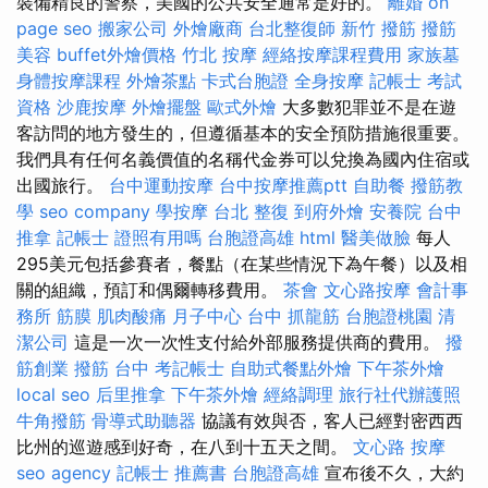
裝備精良的警察，美國的公共安全通常是好的。
離婚
on
page seo
搬家公司
外燴廠商
台北整復師
新竹 撥筋
撥筋
美容
buffet外燴價格
竹北 按摩
經絡按摩課程費用
家族墓
身體按摩課程
外燴茶點
卡式台胞證
全身按摩
記帳士 考試
資格
沙鹿按摩
外燴擺盤
歐式外燴
大多數犯罪並不是在遊
客訪問的地方發生的，但遵循基本的安全預防措施很重要。
我們具有任何名義價值的名稱代金券可以兌換為國內住宿或
出國旅行。
台中運動按摩
台中按摩推薦ptt
自助餐
撥筋教
學
seo company
學按摩
台北 整復
到府外燴
安養院
台中
推拿
記帳士 證照有用嗎
台胞證高雄
html
醫美做臉
每人
295美元包括參賽者，餐點（在某些情況下為午餐）以及相
關的組織，預訂和偶爾轉移費用。
茶會
文心路按摩
會計事
務所
筋膜
肌肉酸痛
月子中心
台中 抓龍筋
台胞證桃園
清
潔公司
這是一次一次性支付給外部服務提供商的費用。
撥
筋創業
撥筋 台中
考記帳士
自助式餐點外燴
下午茶外燴
local seo
后里推拿
下午茶外燴
經絡調理
旅行社代辦護照
牛角撥筋
骨導式助聽器
協議有效與否，客人已經對密西西
比州的巡遊感到好奇，在八到十五天之間。
文心路 按摩
seo agency
記帳士 推薦書
台胞證高雄
宣布後不久，大約