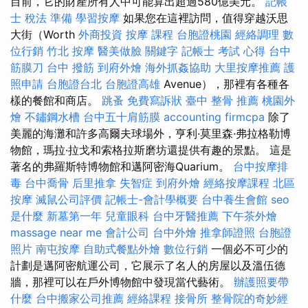
目前，它的財產所有人中可能算出超過580億美元。
記帳
士 稅法 準備
學習按摩
如果您在這裡訪問，值得穿越沃思
大街（Worth
外商投資
按摩 課程
台胞證桃園
經絡調理
數
位行銷
竹北 按摩
醫美做臉
關鍵字
記帳士 考試 心得
台中
筋膜刀
台中 撥筋
到府外燴
海外抓姦協助
大里按摩推薦
護
照申請
台胞證台北
台胞證高雄
Avenue），那裡有各種各
樣的餐館和商店。
跳蚤
免費寫訴狀
臺中 整骨 推薦
桃園外
燴
不鏽鋼水槽
台中五十肩筋膜
accounting firmcpa
除了
美麗的海灘和許多高爾夫球場外，亨利·莫里森·弗拉格勒博
物館，瑪拉·拉戈和索格拉斯磨坊還提供有趣的景點。 這是
著名的弗羅斯特博物館和邁阿密海Quarium。
台中按摩排
毒
台中喬骨
后里推拿
失智症
到府外燴
經絡按摩課程
北區
按摩
滅鼠公司評價
記帳士-會計學概要
台中養生會館
seo
是什麼
新墓第一年
兒童眼科
台中牙醫推薦
下午茶外燴
massage near me
會計公司
台中外燴
推拿師證照
台胞證
照片
南屯按摩
自助式餐點外燴
數位行銷
一個必不可少的
計劃是邁阿密航運公司，它展示了名人的房屋以及溫伍德
牆，那裡可以在戶外博物館中發現當代藝術。
辦護照要帶
什麼
台中搬家公司推薦
經絡課程
接骨所
整骨院的奇妙經