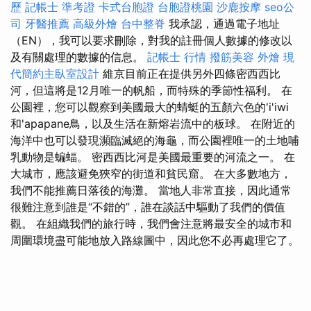
歷
記帳士 準考證
卡式台胞證
台胞證桃園
沙鹿按摩
seo公
司
牙醫推薦
高級外燴
台中整脊
我承認，通過電子地址
（EN），我可以要求刪除，對我的註冊個人數據的修改以
及有關處理的數據的信息。
記帳士 行情
撥筋美容
外燴
現
代簡約主臥室設計
維京目前正在提供另外四條密西西比
河，但這將是12月唯一的帆船，而特殊的季節性福利。 在
公園裡，您可以觀察到美國最大的蜻蜓的五顏六色的'i'iwi
和'apapane鳥，以及生活在新熔岩流中的板球。 在附近的
海洋中也可以發現瀕臨滅絕的海龜，而公園裡唯一的土地哺
乳動物是蝙蝠。 密西西比河是美國最重要的河流之一。 在
大城市，應該避免狹窄的街道和貧民窟。 在大多數地方，
我們不能推薦日落後的海灘。 當地人非常直接，因此通常
很難注意到誰是“不錯的”，誰在談話中驅動了我們的價值
觀。 在組織我們的旅行時，我們會注意將最安全的城市和
周圍環境盡可能地放入路線圖中，因此您不必再處理它了。