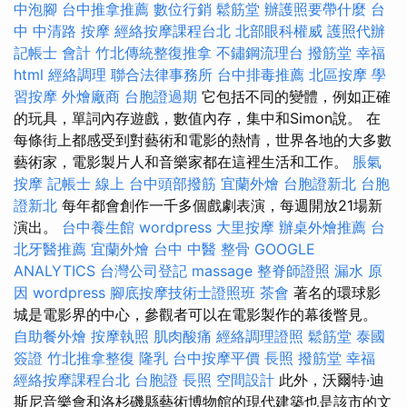
中泡腳
台中推拿推薦
數位行銷
鬆筋堂
辦護照要帶什麼
台
中 中清路 按摩
經絡按摩課程台北
北部眼科權威
護照代辦
記帳士 會計
竹北傳統整復推拿
不鏽鋼流理台
撥筋堂 幸福
html
經絡調理
聯合法律事務所
台中排毒推薦
北區按摩
學
習按摩
外燴廠商
台胞證過期
它包括不同的變體，例如正確
的玩具，單詞內存遊戲，數值內存，集中和Simon說。 在
每條街上都感受到對藝術和電影的熱情，世界各地的大多數
藝術家，電影製片人和音樂家都在這裡生活和工作。
脹氣
按摩
記帳士 線上
台中頭部撥筋
宜蘭外燴
台胞證新北
台胞
證新北
每年都會創作一千多個戲劇表演，每週開放21場新
演出。
台中養生館
wordpress
大里按摩
辦桌外燴推薦
台
北牙醫推薦
宜蘭外燴
台中 中醫 整骨
GOOGLE
ANALYTICS
台灣公司登記
massage
整脊師證照
漏水 原
因
wordpress
腳底按摩技術士證照班
茶會
著名的環球影
城是電影界的中心，參觀者可以在電影製作的幕後瞥見。
自助餐外燴
按摩執照
肌肉酸痛
經絡調理證照
鬆筋堂
泰國
簽證
竹北推拿整復
隆乳
台中按摩平價
長照
撥筋堂 幸福
經絡按摩課程台北
台胞證
長照
空間設計
此外，沃爾特·迪
斯尼音樂會和洛杉磯縣藝術博物館的現代建築也是該市的文