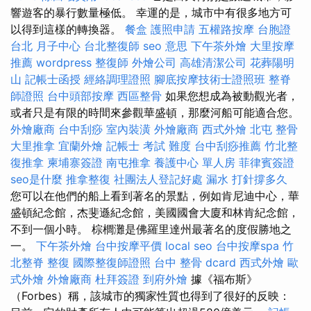
響遊客的暴行數量極低。 幸運的是，城市中有很多地方可
以得到這樣的轉換器。
餐盒
護照申請
五權路按摩
台胞證
台北
月子中心
台北整復師
seo 意思
下午茶外燴
大里按摩
推薦
wordpress
整復師
外燴公司
高雄清潔公司
花葬陽明
山
記帳士函授
經絡調理證照
腳底按摩技術士證照班
整脊
師證照
台中頭部按摩
西區整骨
如果您想成為被動觀光者，
或者只是有限的時間來參觀華盛頓，那麼河船可能適合您。
外燴廠商
台中刮痧
室內裝潢
外燴廠商
西式外燴
北屯 整骨
大里推拿
宜蘭外燴
記帳士 考試 難度
台中刮痧推薦
竹北整
復推拿
柬埔寨簽證
南屯推拿
養護中心 單人房
菲律賓簽證
seo是什麼
推拿整復
社團法人登記好處
漏水 打針撐多久
您可以在他們的船上看到著名的景點，例如肯尼迪中心，華
盛頓紀念館，杰斐遜紀念館，美國國會大廈和林肯紀念館，
不到一個小時。 棕櫚灘是佛羅里達州最著名的度假勝地之
一。
下午茶外燴
台中按摩平價
local seo
台中按摩spa
竹
北整脊
整復
國際整復師證照
台中 整骨 dcard
西式外燴
歐
式外燴
外燴廠商
杜拜簽證
到府外燴
據《福布斯》
（Forbes）稱，該城市的獨家性質也得到了很好的反映：