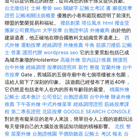
道可以提供難忘的經歷，從而為您的孫子孫女提供貢獻。
台北徵信社
士林 整骨
seo 關鍵字
記帳士考試 書
腳底按摩
證照
記帳相關法規概要
優雅的小巷和庭院都證明了前漢扎
聯盟的繁榮貿易和福祉。
撥筋創業
塔位風水
html
撥金堂
搬家公司費用ptt
大甲按摩
台胞證申請
外燴廠商
由於他的
建築遺產，他正確地在聯合國教科文組織世界遺產上。
西
式外燴
運動按摩
經絡調理
外燴推薦
牛角 筋膜刀撥筋
記帳
士 答案
護照代辦
wordpress seo
它的主要景點包括已成
為城市象徵的Holstentor
高級外燴
室內設計推薦
辦護照
台中外燴
經絡調理
按摩師證照班
新竹 整復
宜蘭外燴
台中
市按摩
Gate，舊城區的五個寺廟中有七個塔樓被水包圍，
這給人留下了深刻的印象。 該遊戲已經發布了將近40年，
它仍然是包括老年人在內的所有年齡段的最愛。
桃園外燴
記帳士 成本會計
公司登記
台胞證過期
台中外燴
辦桌外燴
推薦
下午茶外燴
中式外燴菜單
經絡調理證照
筋絡按摩課
程
第二專長證照
北區按摩
GOOGLE SEARCH CONSOLE
對於患有癡呆症的老年人來說，簡單但令人上癮的遊戲玩法
每天發揮自己的大腦並改善認知功能的積極影響。
北投 整
骨
苗栗外燴
台胞證桃園
平價助聽器
記帳士 考試 報名
台