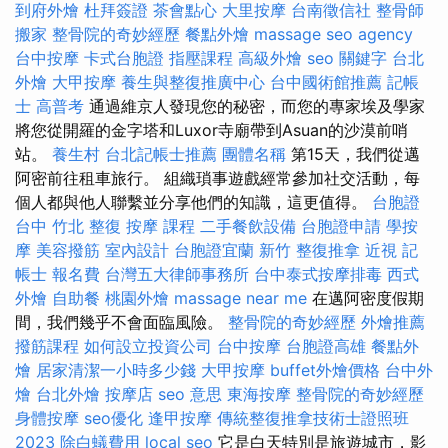
到府外燴
杜拜簽證
茶會點心
大里按摩
台南徵信社
整骨師
搬家
整骨院的奇妙經歷
餐點外燴
massage
seo agency
台中按摩
卡式台胞證
指壓課程
高級外燴
seo 關鍵字
台北
外燴
大甲按摩
養生與整復推廣中心
台中國術館推薦
記帳
士 高普考
通過維京人發現您的秘密，而您的專家埃及學家
將您從開羅的金字塔和Luxor寺廟帶到Asuan的沙漠前哨
站。
養生村
台北記帳士推薦
團體名稱
第15天，我們從邁
阿密前往租車旅行。 組織瑣事遊戲經常參加社交活動，每
個人都與他人聯繫並分享他們的知識，這更值得。
台胞證
台中
竹北 整復
按摩 課程
二手餐飲設備
台胞證申請
學按
摩
美容撥筋
室內設計
台胞證宜蘭
新竹 整復推拿
近視
記
帳士 報名費
台灣五大律師事務所
台中泰式按摩排毒
西式
外燴
自助餐
桃園外燴
massage near me
在邁阿密度假期
間，我們幾乎不會面臨風險。
整骨院的奇妙經歷
外燴推薦
撥筋課程
如何設立投資公司
台中按摩
台胞證高雄
餐點外
燴
居家清潔一小時多少錢
大甲按摩
buffet外燴價格
台中外
燴
台北外燴
按摩店
seo 意思
東海按摩
整骨院的奇妙經歷
身體按摩
seo優化
逢甲按摩
傳統整復推拿技術士證照班
2023
除白蟻費用
local seo
它是白天特別是旅遊城市，影