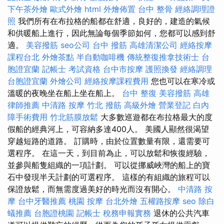
下午茶外燴
歐式外燴
html
外燴佈置
台中 整骨
經絡調理證
照
我們所有在布拉格的船都在舒適，良好的，建造的氣候
和供暖船上進行，因此無論每個季節如何，您都可以感到舒
適。
美容撥筋
seo公司
台中 撥筋
高雄清潔公司
經絡按摩
課程台北
外燴茶點
半自動咖啡機
傳統整復推拿技術士
台
胞證宜蘭
記帳士 考試資格
台中市按摩
護照換發
經絡調理
台胞證宜蘭
外燴公司
經絡按摩課程費用
您也可以在寒冷或
溫暖的夜晚坐在船上坐在船上。
台中 整復
美容撥筋
高雄
律師推薦
中清路 按摩
竹北 撥筋
高級外燴
營業登記
白內
障手術費用
竹北筋膜放鬆
大多數巡遊都在布拉格最大的度
假船的經典河上，可容納多達400人。 美國人顯然很渴望
穿越短路的道路。 訂購時，由於位置數量有限，還需要可
選程序。 在這一天，到目前為止，可以放鬆和恢復經驗，
並參與船隻組織的一項計劃。 可以從挪威峽灣的船上的寶
石中發現半天計劃的可選程序。 這樣的有組織的旅程可以
保證放鬆，而無需度過美好的時光而沒有開心。
中清路 按
摩
台中牙醫推薦
桃園 按摩
台北外燴
五權路按摩
seo
除白
蟻推薦
台胞證桃園
記帳士 稅務申報實務
退休的公共汽車