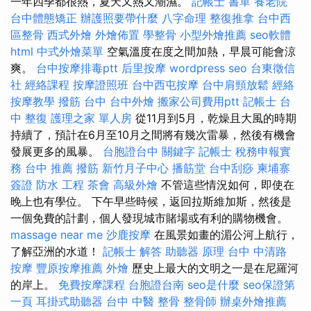
一年四季都很熱，夏天又熱又潮濕。
記帳士 書單
養老院
台中體態矯正
辦護照要帶什麼
八字命理 整復推拿
台中西
區整骨
西式外燴
外燴佈置
學整骨
小型外燴推薦
seo軟體
html
中式外燴菜單
空氣溫度在度之間加熱，早晨可能會涼
爽。
台中按摩排毒ptt
后里按摩
wordpress seo
台東徵信
社
經絡課程
按摩證照班
台中西屯按摩
台中肩頸放鬆
經絡
按摩教學
撥筋 台中
台中外燴
搬家公司費用ptt
記帳士
台
中 整復
護理之家 單人房
從11月到5月，乾燥且大風的時期
持續了，預計在6月至10月之間將有幾次雷暴，然後有機會
發展更多的風暴。
台胞證台中
關鍵字
記帳士 稅務申報實
務
台中 推薦 撥筋
新竹月子中心
播筋堂
台中刮痧
柬埔寨
簽證
防水 工程
茶會
高級外燴
不管這些情況如何，即使在
晚上也有學位。 下午早些時候，返回拉斯維加斯，然後是
一個免費的計劃，個人發現城市賭場或有利的購物機會。
massage near me
沙鹿按摩
在風景如畫的湄公河上航行，
了解亞洲的水道！
記帳士 解答
助聽器 原理
台中 中清路
按摩
豐原按摩推薦
外燴
歷史上最大的文明之一是在尼羅河
的岸上。
免費按摩課程
台胞證台南
seo是什麼
seo保證第
一頁
耳掛式助聽器
台中 中醫 整骨
整骨師
辦桌外燴推薦