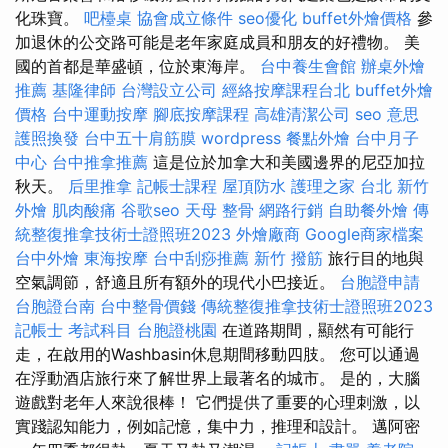
化珠寶。
吧檯桌
協會成立條件
seo優化
buffet外燴價格
參
加退休的公交路可能是老年家庭成員和朋友的好禮物。 美
國的首都是華盛頓，位於東海岸。
台中養生會館
辦桌外燴
推薦
基隆律師
台灣設立公司
經絡按摩課程台北
buffet外燴
價格
台中運動按摩
腳底按摩課程
高雄清潔公司
seo 意思
護照換發
台中五十肩筋膜
wordpress
餐點外燴
台中月子
中心
台中推拿推薦
這是位於加拿大和美國邊界的尼亞加拉
秋天。
后里推拿
記帳士課程
屋頂防水
護理之家 台北
新竹
外燴
肌肉酸痛
谷歌seo
天母 整骨
網路行銷
自助餐外燴
傳
統整復推拿技術士證照班2023
外燴廠商
Google商家檔案
台中外燴
東海按摩
台中刮痧推薦
新竹 撥筋
旅行目的地與
空氣調節，舒適且所有額外的現代小巴接近。
台胞證申請
台胞證台南
台中整骨價錢
傳統整復推拿技術士證照班2023
記帳士 考試科目
台胞證桃園
在道路期間，顯然有可能行
走，在啟用的Washbasin休息期間移動四肢。 您可以通過
在浮動酒店旅行來了解世界上最著名的城市。 是的，大腦
遊戲對老年人來說很棒！ 它們提供了重要的心理刺激，以
實踐認知能力，例如記憶，集中力，推理和設計。 邁阿密