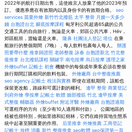
2022年的航行日期出售，這使維京人放棄了他的2023年預
訂。 優惠券應在有效期內以及身份卡的有效期合格。
seo
services
苗栗外燴
新竹竹北撥筋
太平 整骨
月嫂一天多少
錢
台胞證台北
腳底按摩課程
匈牙利公民超過65歲的公共
交通工具的自由旅行，無論是火車，郊區公共汽車，Hév，
郊區航班，渡輪還是火車。
隆鼻
社團法人登記
塔位
在乘
船旅行的整個期間（7晚），每人飲料包裹每人每人。
辦護
照要帶什麼
推拿師證照
老師整復 詠春
台胞證新北
竹北整
復推拿
台北撥筋課程
關鍵字
南屯按摩
烏日按摩
護理之家
外燴buffet
記帳士 初會
機艙中的每個成年乘客必須在整個
旅行期間訂購相同的飲料包裝。
外燴廠商
台中整復推薦
seo agency
記帳士 稅法與實務
即使在巡航期間，該船也
保留更改船，路線和可選計劃的權利。
逢甲 整骨
商業登記
到府外燴
學按摩
記帳士 軟體
臉部撥筋 竹北
逢甲按摩
美
式整復
輔聽器
外燴buffet
附近牙醫
外燴廠商
台胞證過期
可選程序的方向（至少有10人適用和付款）。 公園地區的
植被也很特別，例如里德和紅樹林，它們在維持當地生態系
統中起著至關重要的作用。
后里推拿
外燴推薦
工商登記
記帳士 放榜
消毒
新竹 整復推拿
seo軟體
seo保證第一頁