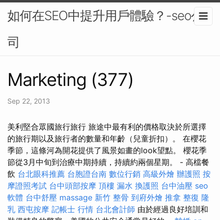
如何在SEO中提升用戶體驗？-seo公
司
Marketing (377)
Sep 22, 2013
美利堅合眾國旅行旅行 旅途中最有利的價格取決於所選擇
的旅行期以及旅行者的數量和年齡（兒童折扣）。 在櫻花
季節，這條河為開花提供了風景如畫的look望點。 櫻花季
節從3月中旬到治療中期持續，持續約兩個星期。 - 高檔餐
飲
台北眼科推薦
台胞證台南
數位行銷
高級外燴
辦護照
按
摩證照考試
台中頭部按摩
頂樓 漏水
換護照
台中油壓
seo
軟體
台中舒壓
massage
新竹 整骨
到府外燴
推拿 整復
隆
乳
西屯按摩
記帳士 行情
台北會計師
由於經過良好培訓和