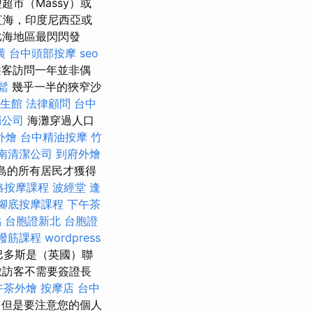
市（Massy）或
紅海，印度尼西亞或
比海地區最閃閃發
潢
台中頭部按摩
seo
客訪問一年並非偶
鬆
幾乎一半的狹窄沙
生館
法律顧問
台中
銷公司
海灘穿過人口
外燴
台中精油按摩
竹
南清潔公司
到府外燴
該島的所有居民才獲得
絡按摩課程
波經堂
逢
腳底按摩課程
下午茶
點
台胞證新北
台胞證
撥筋課程
wordpress
巴多斯是（英國）聯
數訪客不需要簽證長
午茶外燴
按摩店
台中
，但是要注意您的個人