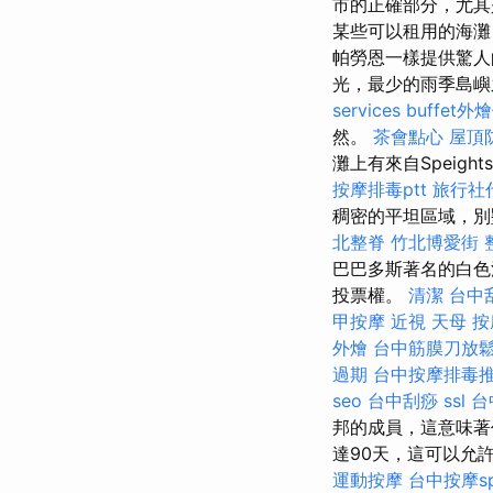
市的正確部分，尤其
某些可以租用的海灘
帕勞恩一樣提供驚人
光，最少的雨季島嶼
services
buffet外
然。
茶會點心
屋頂
灘上有來自Speight
按摩排毒ptt
旅行社
稠密的平坦區域，別
北整脊
竹北博愛街 
巴巴多斯著名的白色
投票權。
清潔
台中
甲按摩
近視
天母 按
外燴
台中筋膜刀放
過期
台中按摩排毒
seo
台中刮痧
ssl
台
邦的成員，這意味著
達90天，這可以允
運動按摩
台中按摩s