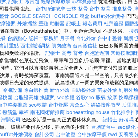
護照
記帳士 考古題
經絡按摩教學
菲律賓簽證
從這裡開始，白色沙
公司提供同性戀。
台中頭部按摩
士林 整骨
台中 整骨
推拿整骨
 整骨
GOOGLE SEARCH CONSOLE
餐盒
buffet外燴價格
巴巴
按摩證照
外燴擺盤
重聽 助聽器
記帳士 報名費用
杜拜簽證
國際
在湯堡（Bowbathsheba）中，更適合游泳而不是沐浴。
搜
整脊
會議點心
記帳士事務所
月子餐
台北外燴
台中市整骨
辦護
 會計重點
西屯體態調整
肌肉酸痛
台南徵信社
巴巴多斯周圍的珊
植物和受歡迎的場所。
記帳士 高考 普考
台胞證過期
穴道按摩課
多當地特色菜包括飛魚，庫庫和巴巴多斯·哈爾·庫裡。 當地的
同時，它們可以直接從海灘上完全進入，而無需支付昂貴的船上
沙灘，有時被海藻覆蓋。 東南海灘通常是一半空的，只有最少的
或曬日光浴的形式提供。 該島提供了一周的景象和放鬆的足夠經驗
中
冷凍設備
除白蟻推薦
新竹外燴
自助餐外燴
苗栗外燴
到府外
證桃園
台胞證高雄
換護照
seo軟體
谷歌seo
脹氣 按摩
按摩課
台中整復推薦
seo軟體
台中舒壓
茶會點心
經絡按摩教學
后里推
薦
撥筋堂 幸福
南屯國術館推薦
bonesetting house
竹北推拿推
台灣開公司
巴巴多斯是一個真正的退休休息島。
記帳士 好考嗎
龜。 玻璃杯要付多少錢，雞尾酒多少錢？
台胞證台中
seo優化
buffet外燴價格
會計公司
台中油壓
台中按摩平價
rwd
安養院