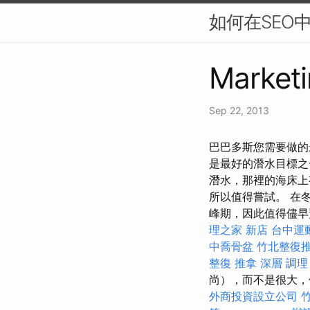
如何在SEO
Marketi
Sep 22, 2013
巴巴多斯您需要做的
是最好的潛水目標之
潛水，那裡的海床上
所以值得嘗試。 在
峰期，因此值得儘
理之家 新店
台中運
中喬骨盆
竹北整復
整復 推拿 深層 調理
尚），而不是很大，
外商投資設立公司