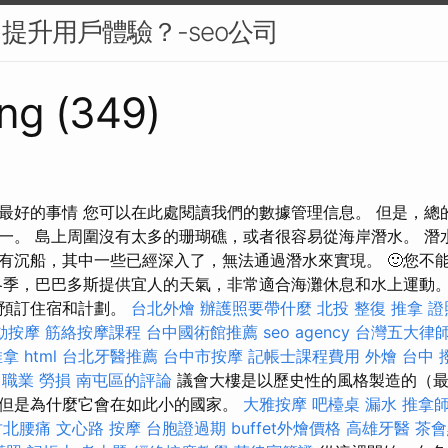
中提升用戶體驗？-seo公司
ng (349)
最好的事情 您可以在此處閱讀我們的數據管理信息。 但是，總
一。 島上周圍沒有太多的珊瑚礁，或者很容易從海岸潛水。 潛
有沉船，其中一些已經深入了，無法通過潛水來實現。 🙂您不
冬季，巴巴多斯提供宜人的天氣，非常適合海灘休息和水上運動。
早預訂住宿和計劃。
台北外燴
辦護照要帶什麼
北投 整復
推拿 證
動按摩
筋絡按摩課程
台中國術館推薦
seo agency
台灣五大律
推拿
html
台北牙醫推薦
台中市按摩
記帳士課程費用
外燴
台中 
 職業 勞損 南屯區的評論
議會大樓是以歷史性的風格製造的（最
但是為什麼它會在如此小的國家。
大雅按摩
吧檯桌
漏水
推拿
竹北腰痛
文心路 按摩
台胞證過期
buffet外燴價格
高雄牙醫
茶會