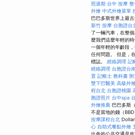
照過期
台中 按摩 整
外燴
中式外燴菜單
巴巴多斯世界上最古老
新竹 按摩
台胞證台
了一輛汽車，在整個
麼我們這麼年輕的時
一個年輕的年齡段，
任何問題。 但是，
標誌。
經絡調理
記
經絡調理
台胞證台
置
記帳士 教科書
附
雙下巴醫美
高級外
程台北
台胞證桃園
胞證照片
台中spa
外燴推薦
巴巴多斯（B
不是當地的錢（BBD，
按摩課程台北
Dol
心
自助式餐點外燴
出色的公共交通是