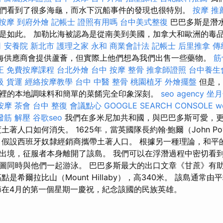
們看到了很多海龜，而水下沉船事件的發現也很特別。
按摩 推
按摩
到府外燴
記帳士 證照有用嗎
台中美式整復
巴巴多斯是潛
是如此。 加勒比海被認為是從南美到美國，加拿大和歐洲的毒
司
安養院 新北市
護理之家 永和
商業會計法 記帳士
后里推拿
傳
海供應商會提供蘆薈，但實際上他們想為我們出售一些藥物。
筋
正
免費按摩課程
台北外燴
台中 按摩 整骨
推拿師證照
台中養生
級
貨運
經絡按摩教學
台中 中醫 整骨
桃園植牙
外燴擺盤
但是，
裡的本地調味料和簡單的菜餚完全印象深刻。
seo agency
坐月
按摩
茶會
台中 整復
會議點心
GOOGLE SEARCH CONSOLE
w
撥筋 解壓
谷歌seo
我們在多米尼加共和國，與巴巴多斯可愛，
土著人口如何消失。 1625年，當英國隊長約翰·鮑爾（John P
 假設西班牙奴隸經銷商攜帶土著人口。 根據另一種理論，和平
出境，征服者本身離開了該島。 我們可以在浮潛過程中密切看到
圖同時與他們一起游泳。 巴巴多斯最大的出口文章《甘蔗》有
點是希爾拉比山（Mount Hillaby），高340米。 該島通常
節在4月的第一個星期一慶祝，紀念該國的民族英雄。