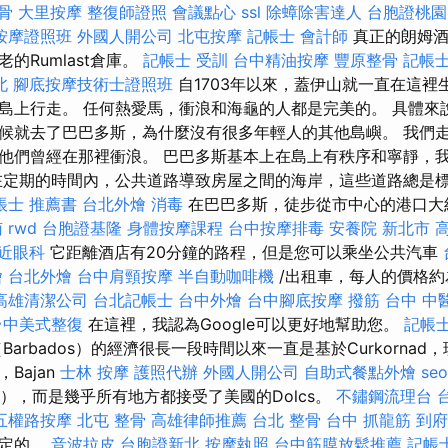
骨
大里按摩
整復師證照
會議點心
ssl
除蟑除害達人
台胞證桃園
按摩證照班
外國人開公司
北屯按摩
記帳士 會計師
真正的朗姆酒
的Rumlast倉庫。
記帳士 受訓
台中精油按摩
豐原整骨
記帳士
北
腳底按摩技術士證照班
自1703年以來，蓋伊山就一直在這裡
島上行走。 任何熱愛馬，衝浪和海龜的人都是完美的。 具體來
候就去了巴巴多斯，為什麼沒有很多年輕人的其他島嶼。 我們
他們曾經在那裡衝浪。 巴巴多斯基本上在島上有秩序和寧靜，
在定期的時間內，公共道路導致房屋之間的海岸，這些道路總是標
帳士 推薦書
台北外燴
消毒
在巴巴多斯，徒步從市中心的港口大
南
rwd
台胞證基隆
身體按摩課程
台中按摩排毒
安養院 新北市
近眼科
它距離酒店有20分鐘的路程，但是您可以乘坐公共汽車
燴
台北外燴
台中肩頸按摩
半自動咖啡機
/出租車，每人的價格約
高雄清潔公司
台北記帳士
台中外燴
台中腳底按摩
撥筋
台中 中
台中美式整復
在這裡，我認為Google可以更好地幫助您。
記帳士
arbados）的經濟很長一段時間以來一直是基於Curkornad
Bajan
士林 按摩
護照代辦
外國人開公司
自助式餐點外燴
se
lar），而是幾乎所有地方都接受了美國的Dolcs。
不鏽鋼流理台
五權路按摩
北屯 整骨
高雄律師推薦
台北 整骨
台中 抓龍筋
到府
肯定的。
音波拉皮
台胞證新北
按摩執照
台中筋膜放鬆推薦
記帳