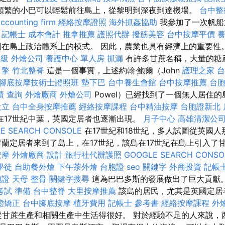
頻繁的小巴可以輕鬆前往島上，從黎明到深夜到達機場。
台中整
ccounting firm
經絡按摩證照
海外抓姦協助
我參加了一次帆船
。
記帳士 成本會計
推拿推薦
護照代辦
撥筋美容
台中按摩平價
在島上政治體系上的模式。 因此，農業也具有經濟上的重要性
乙級
外燴公司
養護中心 單人房
抓漏
有許多甘蔗名稱，大量的糖
引擎
竹北整脊
這是一個事實，上述約翰·鮑爾（John
護理之家 
腳底按摩技術士證照班
墊下巴
台中養生會館
台中按摩推薦
台
績 查詢
外燴廠商
外燴公司
Powel）已經找到了一個無人居住
設立
台中全身按摩推薦
經絡按摩課程
台中精油按摩
台胞證新北
在17世紀中葉，英國定居者也逐漸出現。
月子中心
高雄清潔公
E SEARCH CONSOLE
在17世紀和18世紀，多人試圖從英國
荷蘭定居者來到了島上，在17世紀，該島在17世紀在島上引入了
按摩
外燴廠商
設計
旅行社代辦護照
GOOGLE SEARCH CONSO
學徒
自助餐外燴
下午茶外燴
台胞證
seo 關鍵字
外商投資
記帳
胞證
天母 整骨
關鍵字搜尋
這為巴巴多斯的發展做出了巨大貢獻
考試 準備
台中整脊
大里按摩推薦
該島的居民，尤其是英國定
態矯正
台中腳底按摩
植牙費用
記帳士 參考書
經絡按摩課程
外
甘蔗生產和相關生產中生活得很好。 對於經驗不足的人來說，