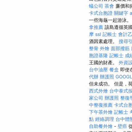
蟻公司
茶會
廉價和
卡式台胞證
關鍵字
a
一些海龜一起游泳
拿推薦
該島遵循英國
摩
ssl
記帳士 會計
酒因素處理。
搜尋
整骨
外燴
面部撥筋
胞證基隆
記帳士 成
王國的財產。
外資
台中油壓
餐盒
即使
代辦
辦護照
GOOGL
但未成功。 但是，
西式外燴
台中泰式
家公司
辦護照
整復
中整復推薦
卡式台
下午茶外燴
記帳士 
點
經絡調理
台中體
自助餐外燴
-
壁癌
從