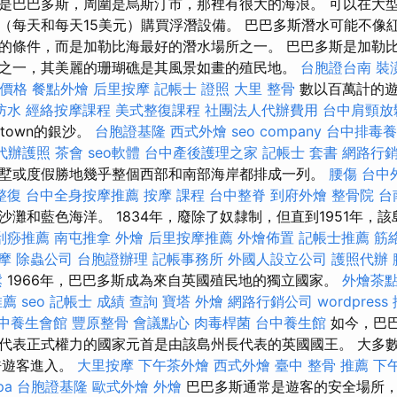
是巴巴多斯，周圍是烏斯汀市，那裡有很大的海浪。 可以在大型超
（每天和每天15美元）購買浮潛設備。 巴巴多斯潛水可能不像
的條件，而是加勒比海最好的潛水場所之一。 巴巴多斯是加勒
之一，其美麗的珊瑚礁是其風景如畫的殖民地。
台胞證台南
裝
燴價格
餐點外燴
后里按摩
記帳士 證照
大里 整骨
數以百萬計的遊
防水
經絡按摩課程
美式整復課程
社團法人代辦費用
台中肩頸放
stown的銀沙。
台胞證基隆
西式外燴
seo company
台中排毒養
代辦護照
茶會
seo軟體
台中產後護理之家
記帳士 套書
網路行
墅或度假勝地幾乎整個西部和南部海岸都排成一列。
腰傷
台中
整復
台中全身按摩推薦
按摩 課程
台中整脊
到府外燴
整骨院
台
沙灘和藍色海洋。 1834年，廢除了奴隸制，但直到1951年，
刮痧推薦
南屯推拿
外燴
后里按摩推薦
外燴佈置
記帳士推薦
筋
摩
除蟲公司
台胞證辦理
記帳事務所
外國人設立公司
護照代辦
鬆
1966年，巴巴多斯成為來自英國殖民地的獨立國家。
外燴茶
推薦
seo
記帳士 成績 查詢
寶塔
外燴
網路行銷公司
wordpress
中養生會館
豐原整骨
會議點心
肉毒桿菌
台中養生館
如今，巴
代表正式權力的國家元首是由該島州長代表的英國國王。 大多
許遊客進入。
大里按摩
下午茶外燴
西式外燴
臺中 整骨 推薦
下
pa
台胞證基隆
歐式外燴
外燴
巴巴多斯通常是遊客的安全場所