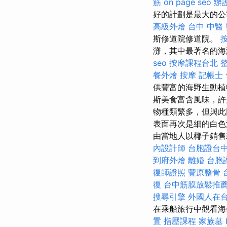
筋
on page seo
辦
好的計劃是最大的
高級外燴
台中 中醫
斯修道院修道院。
灘，其中最著名的海灘
seo
按摩課程台北
餐外燴
按摩
記帳士
供豐富的海野生動
斯美食富含風味，許
物種類繁多，但與此
表面再次是細的白色
由當地人以椰子銷售
內設計師
台胞證台
到府外燴
離婚
台胞
復師證照
豐原整骨
復
台中筋膜放鬆推
搜尋引擎
外國人在
在乘船旅行中觀看海
置
指壓課程
家族墓