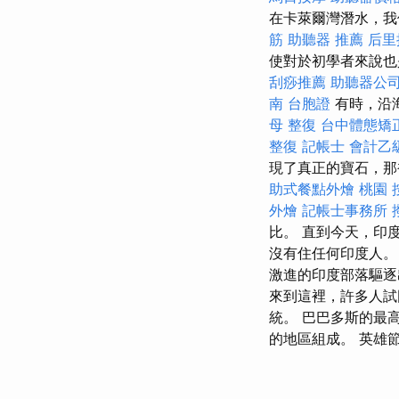
在卡萊爾灣潛水，我
筋
助聽器 推薦
后里
使對於初學者來說也
刮痧推薦
助聽器公
南
台胞證
有時，沿
母 整復
台中體態矯
整復
記帳士 會計乙
現了真正的寶石，那
助式餐點外燴
桃園 
外燴
記帳士事務所
比。 直到今天，印度
沒有住任何印度人。
激進的印度部落驅逐
來到這裡，許多人試
統。 巴巴多斯的最高
的地區組成。 英雄