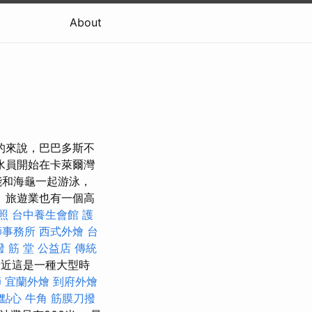
About
的來說，巴巴多斯不
水員開始在卡萊爾灣
能和海龜一起游泳，
 旅遊業也有一個高
照
台中養生會館
護
師事務所
西式外燴
台
撥 筋 堂 公益店 傳統
近這是一種大型時
師
宜蘭外燴
到府外燴
點心
牛角 筋膜刀撥