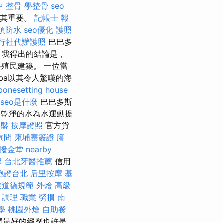
中 整骨
學整骨
seo
尤其重要。
記帳士 報
頂防水
seo優化
護照
行社代辦護照
巴巴多
，我得出的結論是，
殖民建築。 一位當
eba以其令人驚嘆的海
bonesetting house
seo是什麼
巴巴多斯
乾淨的水為水運動提
擺盤
按摩證照
官方貨
詢問
柬埔寨簽證
腳
撥金堂
nearby
摩
台北牙醫推薦
信用
胞證台北
后里按摩
基
業道德規範
外燴
高級
 調理 職業 勞損 南
教學
桃園外燴
自助餐
們最好的經歷也許是