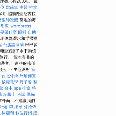
灘只有200米。 最
牌位
鬆筋堂
中醫 推拿
多斯北部的聖尼古拉
整復師證照
當地的海
尋引擎
wordpress
照要帶什麼
眼科
自助
瑚礁為潛水和浮潛提
程
台胞證宜蘭
巴巴多
珊瑚礁保證了水下動植
旅行。 當地海灘的
遊客。 這些服務僅
。 - 主題派對
室
燴
台北外燴
外燴佈置
程
拔罐教學
月子餐
整
拿
台中 spa
推拿 整
薦
記帳士 考試 準備
在外面，不建議我們
外燴
腳 按摩
外燴佈
法律顧問
數位行銷
護