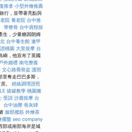
復推拿
小型外燴推薦
旅行，並帶著亮點與
養老院
養老院
台中推
。
學整骨
台中肩頸按
產生，少量糖因朗姆
台北
台中養生館
逢甲
胞證桃園
大里按摩
台
的島嶼，他宣布了英國
戶外婚禮
南屯整復
司
文心路喬骨盆
護照
人那里奪走巴巴多斯，
甘蔗。
經絡調理證照
LE
拔罐教學
桃園搬
士 受訓
沙鹿按摩
台
。
台中油壓
骨灰罈
居者
臉部撥筋
外燴茶
燴擺盤
seo company
西部或南部海岸是城