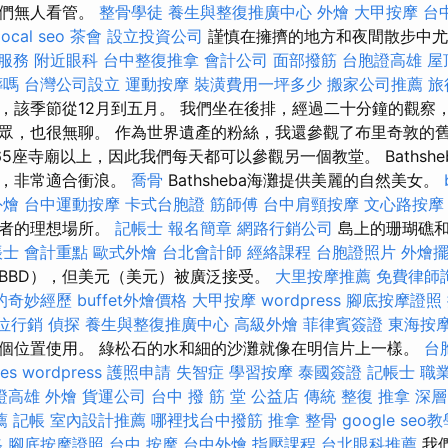
他們無人看管。
整骨學徒
養生與整復推廣中心
外燴
大甲按摩
台
local seo
茶會
設立投資公司
謹慎在擁擠的地方和夜間散步中
服務
附近眼科
台中整復推拿
會計公司
面部撥筋
台胞證高雄
屋
葬嗎
台灣公司設立
運動按摩
裝潢費用一坪多少
搬家公司推薦
旅
，該季節從12月到五月。 我們坐在後排，經過二十分鐘的觀察
眾，也很無聊。 作為世界遺產的粉絲，我還參觀了布里奇敦的舊
5座寺廟以上，因此我們每天都可以參觀另一個教堂。 Bathsh
名，非常適合衝浪。
喬骨
Bathsheba海灘提供美麗的自然美女。
外燴
台中運動按摩
卡式台胞證
筋師傅
台中肩頸按摩
文心路按摩
浪者的理想場所。
記帳士 報名簡章
網路行銷公司
島上的珊瑚礁和
帳士 會計重點
歐式外燴
台北會計師
經絡課程
台胞證照片
外燴
BBD），但美元（美元）被廣泛接受。
大里按摩推薦
免費律師
的奇妙經歷
buffet外燴價格
大甲按摩
wordpress
腳底按摩證照
位行銷
偵探
養生與整復推廣中心
高級外燴
菲律賓簽證
東海按
個位置使用。 綠松石的水和細的沙灘就像在明信片上一樣。
台
ces
wordpress
護照申請
失智症
學習按摩
泰國簽證
記帳士 職
證高雄
外燴
貨運公司
台中 撥 筋 堂 公益店 傳統 整復 推拿 深層
薦
記帳
室內設計推薦
哪裡找台中撥筋
推拿 整骨
google seo
格
腳底按摩證照
台中 按摩
台中外燴
指壓課程
台北眼科推薦
我