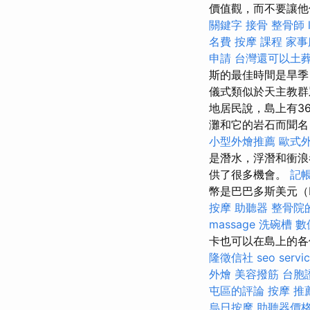
價值觀，而不要讓
關鍵字
接骨
整骨師
名費
按摩 課程
家事
申請
台灣還可以土
斯的最佳時間是旱季
儀式類似於天主教群
地居民說，島上有36
灘和它的岩石而聞
小型外燴推薦
歐式
是潛水，浮潛和衝
供了很多機會。
記
幣是巴巴多斯美元（
按摩
助聽器
整骨院
massage
洗碗槽
數
卡也可以在島上的各
隆徵信社
seo servi
外燴
美容撥筋
台胞
屯區的評論
按摩 推
烏日按摩
助聽器價