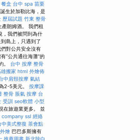
餐盒
台中 spa
苗栗
誕生於加勒比海，是
 歷屆試題
竹東 整骨
生產朗姆酒。 我們租
說，我們被問到為什
走到島上，只遇到了
我們對公共安全沒有
有“公共通往海灘”的
約。
台中 按摩 整骨
高雄搬家
html
外燴佈
台中肩頸按摩
氣結
為2-5美元。
按摩課
醫 整骨
脹氣 按摩
台
 受訓
seo軟體
小型
，現在旅遊業更多。 並
o company
ssl
經絡
台中美式整復
茶會點
外燴
巴巴多斯擁有
士 推薦用書
新北除白