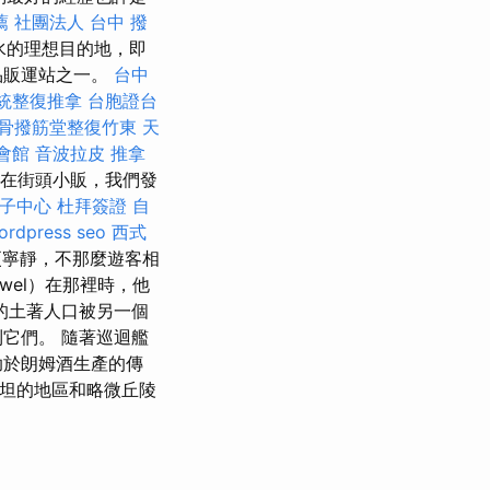
薦
社團法人
台中 撥
水的理想目的地，即
品販運站之一。
台中
統整復推拿
台胞證台
骨撥筋堂整復竹東
天
會館
音波拉皮
推拿
在街頭小販，我們發
子中心
杜拜簽證
自
ordpress seo
西式
更寧靜，不那麼遊客相
owel）在那裡時，他
的土著人口被另一個
它們。 隨著巡迴艦
助於朗姆酒生產的傳
由平坦的地區和略微丘陵