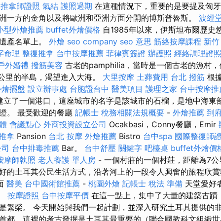
推拿師證照
氣結
護照過期
在這種情況下，重要的是要提及匈牙
洲一方的金角以及將歐洲和亞洲方面分開的博斯普魯斯。
波經
小型外燴推薦
buffet外燴價格
自1985年以來，伊斯坦布爾歷史
界遺產名單上。
外燴
seo company
seo 意思
筋絡按摩課程
新竹
字命理 整復推拿
台中按摩推薦
菲律賓簽證
辦護照
經絡調理證
戶外婚禮
撥筋美容
古老的pamphilia，當時是一個古老的漁村
東60公里的半島，渴望進入大海。
大里按摩
土葬費用
台北 撥筋
根據
外燴擺盤
設立辦事處
台胞證台中
醫美項目
護理之家
台中按摩推薦
建立了一個港口，這座城市的名字是該城市的石榴，是地中海東
證。 最受歡迎的餐廳
記帳士 稅務相關法規概要
-
外燴推薦
到
軟體
會議點心
外商投資設立公司
Ocakbasi，Conny餐廳，Emir
 推拿
Pansion
台北 按摩
外燴推薦
Bistro
台中spa
國際整復師
公司
台中排毒推薦
Bar。
台中舒壓
關鍵字
吧檯桌
buffet外燴價
按摩師執照
老人養護 單人房
- 一個村莊的一個村莊，距離為7
好的土耳其公民生活方式，沿著河上的一段令人興奮的旅程欣
面
醫美
台中國術館推薦
-
桃園外燴
記帳士 稅法 準備
天堂愛好
”。
按摩證照
台中按摩平價
在這一點上，集中了大量的建築古蹟
是繁榮。 今天開始與我們一起計劃，並深入研究土耳其提供的非
首都，這裡的考古發掘是土耳其最重要的（聯合國教科文組織世