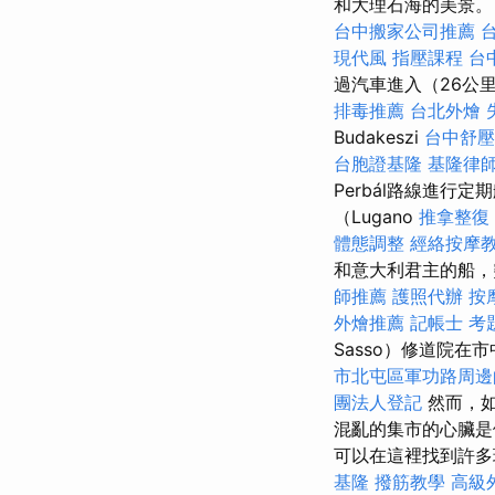
和大理石海的美景。
台中搬家公司推薦
現代風
指壓課程
台
過汽車進入（26公里
排毒推薦
台北外燴
Budakeszi
台中舒壓
台胞證基隆
基隆律
Perbál路線進
（Lugano
推拿整復
體態調整
經絡按摩
和意大利君主的船，
師推薦
護照代辦
按
外燴推薦
記帳士 考
Sasso）修道院
市北屯區軍功路周邊
團法人登記
然而，如
混亂的集市的心臟
可以在這裡找到許多
基隆
撥筋教學
高級