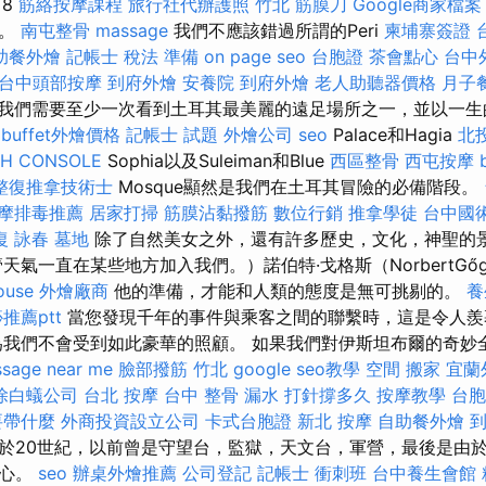
，8
筋絡按摩課程
旅行社代辦護照
竹北 筋膜刀
Google商家檔案
米。
南屯整骨
massage
我們不應該錯過所謂的Peri
柬埔寨簽證
助餐外燴
記帳士 稅法 準備
on page seo
台胞證
茶會點心
台中
台中頭部按摩
到府外燴
安養院
到府外燴
老人助聽器價格
月子
我們需要至少一次看到土耳其最美麗的遠足場所之一，並以一生
位
buffet外燴價格
記帳士 試題
外燴公司
seo
Palace和Hagia
北
CH CONSOLE
Sophia以及Suleiman和Blue
西區整骨
西屯按摩
整復推拿技術士
Mosque顯然是我們在土耳其冒險的必備階段。
摩排毒推薦
居家打掃
筋膜沾黏撥筋
數位行銷
推拿學徒
台中國
復 詠春
墓地
除了自然美女之外，還有許多歷史，文化，神聖的
天氣一直在某些地方加入我們。）諾伯特·戈格斯（NorbertGő
ouse
外燴廠商
他的準備，才能和人類的態度是無可挑剔的。
養
推薦ptt
當您發現千年的事件與乘客之間的聯繫時，這是令人
我們不會受到如此豪華的照顧。 如果我們對伊斯坦布爾的奇妙
sage near me
臉部撥筋 竹北
google seo教學
空間
搬家
宜蘭
除白蟻公司
台北 按摩
台中 整骨
漏水 打針撐多久
按摩教學
台胞
要帶什麼
外商投資設立公司
卡式台胞證
新北 按摩
自助餐外燴
於20世紀，以前曾是守望台，監獄，天文台，軍營，最後是由
中心。
seo
辦桌外燴推薦
公司登記
記帳士 衝刺班
台中養生會館