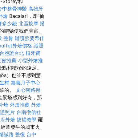
-Storey和
台中整骨神醫
高雄牙
外燴
Bacalari，即“仙
餐多少錢
北區按摩
撥
的體驗使我們豐富。
投 整骨
辦護照要帶什
buffet外燴價格
護照
台胞證台北
植牙費
術館推薦
小型外燴推
景點和積極的遠足。
gös）也並不感到驚
生村
嘉義月子中心
羨慕的。
文心南路撥
全景塔感到好奇，那
外燴
外燴推薦
外燴
證照片
台南徵信社
到府外燴
拔罐教學
羅
於經常發生的城市火
精誠路 整復 台中