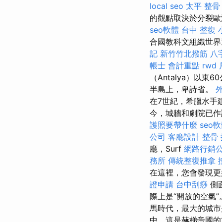
local seo
太平 整骨
的觀點取決於分裂歐
seo軟體
台中 整復
合國教科文組織世
記
新竹竹北撥筋
八
帳士 會計重點
rwd
（Antalya）以
半島上，卑詩省。
在7世紀，希臘水手
今，城牆和劇院已作
護照要帶什麼
seo
公司
客廳設計
整骨
廳，Surf
網路行銷
務所
傳統整復推拿
在這裡，您會發現更
證申請
台中刮痧
側
際上是“開放的空氣
馬時代，最大的城市
中，這是赫梯帝國的