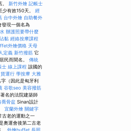
店。
新竹外燴
記帳士
少有效150天。
經
筋
台中外燴
自助餐外
會發現一個名為
水
辦護照要帶什麼
沾黏
經絡按摩課程
uffet外燴價格
天母
人定義
新竹撥筋
它
的居民而聞名。
傳統
帳士 線上課程
該國的
貨運行
學按摩
大雅
的名字（因此是匈牙利
薦
谷歌seo
美容撥筋
著名的法院建築師
路喬骨盆
Sinan設計
。
宜蘭外燴
關鍵字
常古老的運動之一
reş）是奧運會後第二古老
布。
外燴buffet
長照