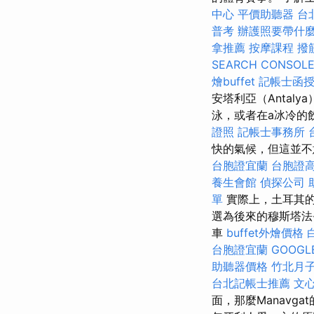
中心
平價助聽器
台
普考
辦護照要帶什
拿推薦
按摩課程
撥
SEARCH CONSOL
燴buffet
記帳士函
安塔利亞（Anta
泳，或者在a冰冷的
證照
記帳士事務所
快的氣候，但這並不
台胞證宜蘭
台胞證
養生會館
偵探公司
單
實際上，土耳其的安
選為後來的穆斯塔法·
車
buffet外燴價格
台胞證宜蘭
GOOGL
助聽器價格
竹北月
台北記帳士推薦
文
面，那麼Manavg