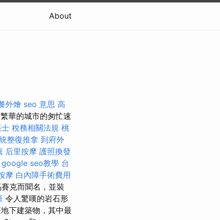
About
餐外燴
seo 意思
高
繁華的城市的匆忙速
帳士 稅務相關法規
桃
統整復推拿
到府外
薦
后里按摩
護照換發
。
google seo教學
台
按摩
白內障手術費用
馬賽克而聞名，並裝
班
令人驚嘆的岩石形
地下建築物，其中最