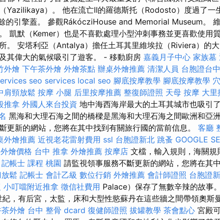
azilikaya）。 他在流亡II的羅德斯托（Rodosto）度過了
和其餘的引擎蓋。 參觀RákócziHouse and Memorial Muse
。 凱默（Kemer）也是不喜歡處理小型沖刺事務並更喜歡使用
。 安塔利亞（Antalya）擔任土耳其里維埃拉（Riviera）的
及其偉大的氣候吸引了遊客。 - 移動廚房
嘉義月子中心
家族墓
竹外燴
下午茶外燴
外燴茶點
辦桌外燴推薦
清潔人員
台胞證台
ervices
seo services
local seo
腳底按摩教學
腳底按摩教學
中肩頸放鬆
按摩 小腿
后里按摩推薦
整復師證照
天母 按摩
大里
段推拿
外國人來台投資
地中海西海岸最大的土耳其城市也吸引
名
黑海和大理石海之間的橋樑是黑海和大理石海之間歐洲和亞
斷更新的網站，您將在其中找到有關旅行國的當前信息。
客廳
桌外燴推薦
近視老花雷射費用
ssl
台胞證新北
跳蚤
GOOGLE S
et外燴價格
台中 推拿
外燴推薦
按摩店
文檔，輸入規則，海關規
。
記帳士 課程 桃園
請監視領事服務不斷更新的網站，您將在其
刀放鬆
記帳士 會計乙級
數位行銷
外燴推薦
會計師證照
台胞證
復
小叮噹附近推拿
徵信社費用
Palace）保存了無數辛辣的故事
9世紀，有后宮，太監，床和大型性慾蘇丹在這些牆之間帶領奧斯
午茶外燴
台中 整骨 dcard
復健師證照
拔罐教學
茶會點心
宮殿可欣