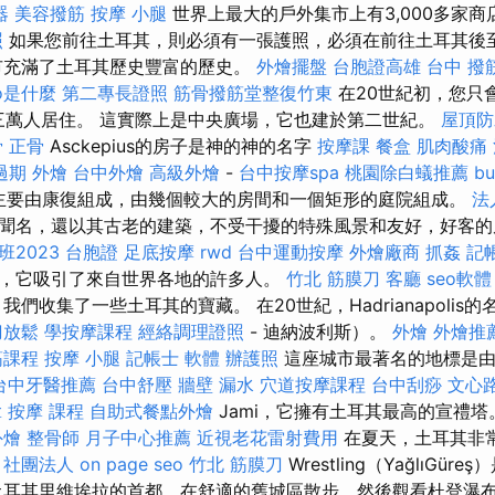
器
美容撥筋
按摩 小腿
世界上最大的戶外集市上有3,000多家商
照
如果您前往土耳其，則必須有一張護照，必須在前往土耳其後至
市充滿了土耳其歷史豐富的歷史。
外燴擺盤
台胞證高雄
台中 撥
eo是什麼
第二專長證照
筋骨撥筋堂整復竹東
在20世紀初，您只
莊，三萬人居住。 這實際上是中央廣場，它也建於第二世紀。
屋頂防
骨
正骨
Asckepius的房子是神的神的名字
按摩課
餐盒
肌肉酸痛
過期
外燴
台中外燴
高級外燴
-
台中按摩spa
桃園除白蟻推薦
b
on，主要由康復組成，由幾個較大的房間和一個矩形的庭院組成。
法
聞名，還以其古老的建築，不受干擾的特殊風景和友好，好客
2023
台胞證
足底按摩
rwd
台中運動按摩
外燴廠商
抓姦
記
，它吸引了來自世界各地的許多人。
竹北 筋膜刀
客廳
seo軟體
們收集了一些土耳其的寶藏。 在20世紀，Hadrianapolis
刀放鬆
學按摩課程
經絡調理證照
- 迪納波利斯）。
外燴
外燴推
筋課程
按摩 小腿
記帳士 軟體
辦護照
這座城市最著名的地標是由
台中牙醫推薦
台中舒壓
牆壁 漏水
穴道按摩課程
台中刮痧
文心
拿
按摩 課程
自助式餐點外燴
Jami，它擁有土耳其最高的宣禮塔
外燴
整骨師
月子中心推薦
近視老花雷射費用
在夏天，土耳其非
 社團法人
on page seo
竹北 筋膜刀
Wrestling（YağlıGü
土耳其里維埃拉的首都，在舒適的舊城區散步，然後觀看杜登瀑