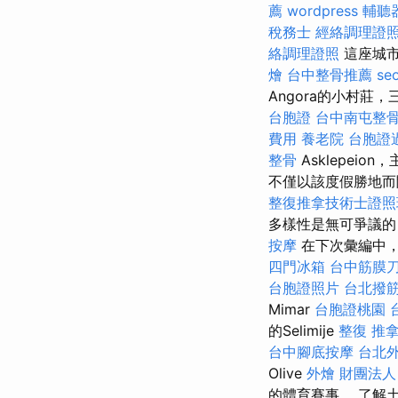
薦
wordpress
輔聽
稅務士
經絡調理證
絡調理證照
這座城
燴
台中整骨推薦
s
Angora的小村
台胞證
台中南屯整
費用
養老院
台胞證
整骨
Asklepei
不僅以該度假勝地而
整復推拿技術士證照班
多樣性是無可爭議的
按摩
在下次彙編中，我
四門冰箱
台中筋膜
台胞證照片
台北撥
Mimar
台胞證桃園
的Selimije
整復 推
台中腳底按摩
台北
Olive
外燴
財團法人
的體育賽事。 了解