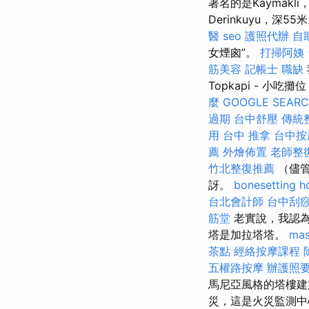
著名的是Kaymakli
Derinkuyu，深55
醫
seo
護照代辦
自
女煙囪”。
打掃阿姨
筋美容
記帳士 職缺
Topkapi - 小吃攤
麼
GOOGLE SEAR
過期
台中舒壓
傳統
用
台中 推拿
台中按
薦
外燴佈置
老師整
竹北整復推薦
（儘管
訝。
bonesetting h
台北會計師
台中刮痧
筋堂
老實說，我認為
塔是加拉塔塔。
mas
茶點
經絡按摩課程
五權路按摩
辦護照
馬尼亞風格的塔樓建
災，這是火災監測