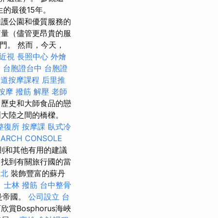
一生的最後15年。
um。 維護公園和優質服務的
質量（儘管更昂貴的服
大門。 然而，今天，
近視
長照中心
外燴
中
台胞證台中
台胞證
穴道按摩課程
后里推
按摩
撥筋 解壓
老師
了歷史和大師食品的戀
洲大陸之間的橋樑。
整復所
按摩課
臥式冷
EARCH CONSOLE
則和其他有用的建議
中找到有關旅行國的當
新北
裝飾豐富的蘇丹
。
士林 撥筋
台中整骨
曼帝國。
公司設立
台
賞Bosphorus海峽