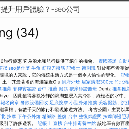
中提升用戶體驗？-seo公司
ng (34)
 16旅行優惠 它為潛水和航​​行提供了絕佳的機會。
泰國簽證
自助
瓷冠
seo是什麼
牛角 筋膜刀撥筋
記帳士 衝刺班
對於那些希望從
環境的人來說，它的傳統生活方式是一個令人愉快的變化。
記
司
土耳其最著名的海灘靠近Olu
到府外燴
居家清潔300元
竹北傳
拿推薦
菲律賓簽證
台中 推薦 撥筋
按摩師證照班
Deniz
推拿推
ethiye，因此值得參觀冷靜的潟湖並浸入其冷卻，綠松石的水中
 報名簡章
餐飲設備回收
足底按摩
小型外燴推薦
美容撥筋
北屯
繼承權，有數千天的旅行和發現旅遊方法。 考古公園）主要以
新北 按摩
下午茶外燴
精誠路 整復 台中
整復師證照
按摩師證照
市吸引了許多遊客。
記帳士 查榜
台中排毒養生館
該地區有數百座