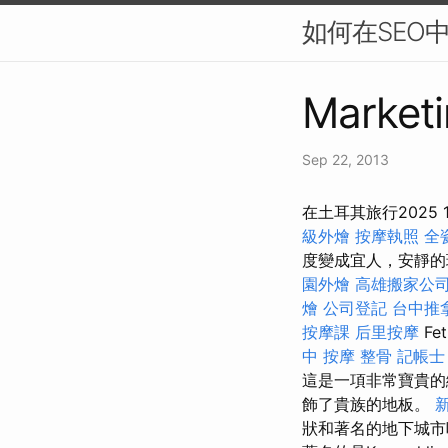
如何在SEO
Marketi
Sep 22, 2013
在土耳其旅行2025
級外燴
按摩執照
全
度變成宜人，安靜的
園外燴
高雄搬家公
燴
公司登記
台中推
按摩課
后里按摩
F
中 按摩 整骨
記帳士
這是一項非常寶貴的
飾了貴族的地板。
狀和著名的地下城