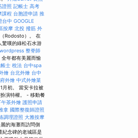
筋證照
記帳士 高考
摩課程
台胞證申請
推
證台中
GOOGLE
區按摩
北投 撥筋
外
Rodosto）。 在
令人驚嘆的綠松石水游
wordpress
整脊師
a）全年都有美麗而愉
記帳士 稅法
台中spa
外燴
台北外燴
台中
府外燴
中式外燴菜
11月初。 當安卡拉被
扮演特權。 - 移動餐
下午茶外燴
護照申請
推拿
國際整復師證照
絡調理證照
大雅按摩
麗的海灘而訪問側
董紀念碑的老城區是