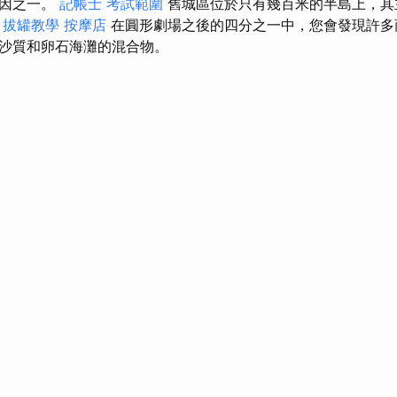
原因之一。
記帳士 考試範圍
舊城區位於只有幾百米的半島上，其
。
拔罐教學
按摩店
在圓形劇場之後的四分之一中，您會發現許
沙質和卵石海灘的混合物。