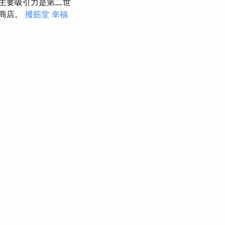
主要吸引力是第二世
多商店。
撥筋堂 幸福