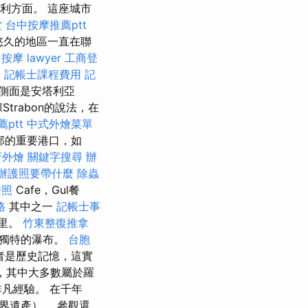
利方面。 這座城市
堂
台中按摩推薦ptt
悠久的地區一直在聯
 按摩
lawyer
工商登
照
記帳士課程費用
記
，側面是安塔利亞
Strabon的說法，在
ptt
中式外燴菜單
部的重要港口，如
府外燴
關鍵字搜尋
辦
辦護照要帶什麼
除蟲
證照
Cafe，Gul餐
格
其中之一
記帳士事
公里。
竹東整復推拿
賞獨特的瀑布。
台胞
者是歷史記憶，這實
，其中大多數屬於羅
凡經驗。 在千年
界遺產）。 參觀還