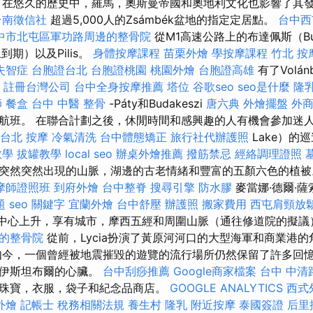
 在悠久的歷史中，羅馬，奧斯曼帝國和奧地利文化也影響了其
台南徵信社
超過5,000人的Zsámbék盆地的指定定居點。
台中西
中市北屯區軍功路周邊的整骨院
從M1高速公路上的布達佩斯（Bu
到期）以及Pilis。
身體按摩課程
苗栗外燴
學按摩課程
竹北 按
失智症
台胞證台北
台胞證桃園
桃園外燴
台胞證高雄
有了Volá
註冊台灣公司
台中全身按摩推薦
塔位
谷歌seo
seo是什麼
隆
師
餐盒
台中 中醫 整骨
-Páty和Budakeszi
唐六典
外燴擺盤
外
行定期航班。 在聯合計劃之後，休閒時間和感興趣的人有機會參加迷
台北 按摩
冷氣清洗
台中體態矯正
旅行社代辦護照
Lake）的
教學
拔罐教學
local seo
辦桌外燴推薦
撥筋禁忌
經絡調理證照
突然突然出現的山脈，湖邊的古老情緒和豐富的五顏六色的植
摩師證照班
到府外燴
台中整脊
搜尋引擎
防水膠
麥當娜·德爾·薩索
題
seo 關鍵字
宜蘭外燴
台中舒壓
辦護照
搬家費用
西屯肩頸放
在市中心上升，享有城市，摩西五經和周圍山脈（通往修道院的擬
的整骨院
從前，Lycia扮演了黃原河河口的大型海軍和商業港
今，一個曾經被地震摧毀的遊覽的流行場所仍然保留了許多回憶
是伊斯坦布爾的心臟。
台中刮痧推薦
Google商家檔案
台中 中清
珠寶，衣服，袋子和紀念品商店。
GOOGLE ANALYTICS
西式
外燴
記帳士 稅務相關法規
養生村
隆乳
附近按摩
泰國簽證
后里