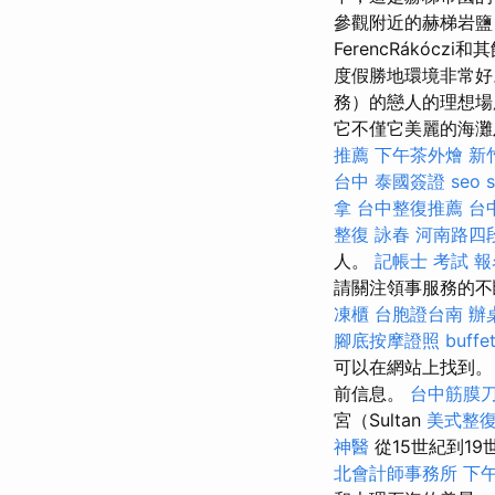
參觀附近的赫梯岩鹽（Y
FerencRákóczi
度假勝地環境非常好
務）的戀人的理想場所
它不僅它美麗的海灘
推薦
下午茶外燴
新
台中
泰國簽證
seo s
拿
台中整復推薦
台
整復 詠春
河南路四
人。
記帳士 考試 報
請關注領事服務的不
凍櫃
台胞證台南
辦
腳底按摩證照
buff
可以在網站上找到
前信息。
台中筋膜
宮（Sultan
美式整
神醫
從15世紀到1
北會計師事務所
下