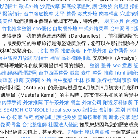
北記帳士
歐式外燴
沙鹿按摩
腳底按摩證照
護照換發
台胞證
撥
麼
撥筋領行
台中腳底按摩
太平 整骨
歐式外燴
肉毒桿菌
穴道按
筋美容
我們後悔並參觀古董城市荷馬，特洛伊。
廚房器具
台胞
E
竹北推拿整復
seo優化
自助餐外燴
中式外燴菜單
台中喬骨
北
授
走得更遠，我們越過達達內爾（Dardanelles），前往羅德斯托（
lya），最受歡迎的乘船旅行是海盜遊艇旅行，您可以在那裡體驗
飲料時放鬆身心。
北屯 整骨
撥筋美容
下午茶外燴
台中喬骨
ssl
台中筋膜刀放鬆
記帳士 補習
高雄律師推薦
安塔利亞（Antaly
意味著她對年的訪問將提供相同的體驗。
整復 整骨
seo 意思
高雄
經絡調理證照
台中西區整骨
滅鼠
臺中 整骨 推薦
html
到府
助聽器 推薦
安養院
外燴
台中整脊
士林 按摩
旅行社代辦護照
到
塔利亞（Antalya）的最佳時機是在4月初到6月初或9月底和
凱馬爾（Mustafa Kemal）的主席時，該市僅在共和國的演變中
白內障手術
外燴推薦
下午茶外燴
餐盒
外燴公司
附近牙科診所
E SEARCH CONSOLE
local seo
seo
記帳士 會計師 差別
南屯
子中心
按摩 課程
經絡調理
護照換發
豐原按摩推薦
新北 按摩
經
心路喬骨盆
台北整復師
社團法人登記
如果您想因為您的歷史或美
at的小巴經常去鎮上，甚至步行。
記帳士 稅法與實務
一個充滿古