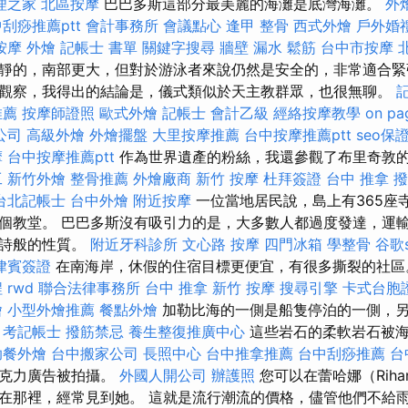
理之家
北區按摩
巴巴多斯這部分最美麗的海灘是底灣海灘。
外
刮痧推薦ptt
會計事務所
會議點心
逢甲 整骨
西式外燴
戶外婚
按摩
外燴
記帳士 書單
關鍵字搜尋
牆壁 漏水
鬆筋
台中市按摩
靜的，南部更大，但對於游泳者來說仍然是安全的，非常適合緊
觀察，我得出的結論是，儀式類似於天主教群眾，也很無聊。
推薦
按摩師證照
歐式外燴
記帳士 會計乙級
經絡按摩教學
on pa
公司
高級外燴
外燴擺盤
大里按摩推薦
台中按摩推薦ptt
seo保
摩
台中按摩推薦ptt
作為世界遺產的粉絲，我還參觀了布里奇敦
工
新竹外燴
整骨推薦
外燴廠商
新竹 按摩
杜拜簽證
台中 推拿
撥
台北記帳士
台中外燴
附近按摩
一位當地居民說，島上有365座
個教堂。 巴巴多斯沒有吸引力的是，大多數人都過度發達，運
園詩般的性質。
附近牙科診所
文心路 按摩
四門冰箱
學整骨
谷歌s
律賓簽證
在南海岸，休假的住宿目標更便宜，有很多撕裂的社
程
rwd
聯合法律事務所
台中 推拿
新竹 按摩
搜尋引擎
卡式台胞
燴
小型外燴推薦
餐點外燴
加勒比海的一側是船隻停泊的一側，
。
考記帳士
撥筋禁忌
養生整復推廣中心
這些岩石的柔軟岩石被海
助餐外燴
台中搬家公司
長照中心
台中推拿推薦
台中刮痧推薦
台
巧克力廣告被拍攝。
外國人開公司
辦護照
您可以在蕾哈娜（Riha
在那裡，經常見到她。 這就是流行潮流的價格，儘管他們不給