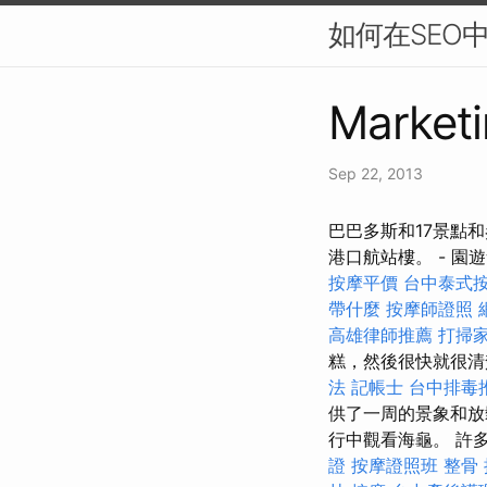
如何在SEO
Marketi
Sep 22, 2013
巴巴多斯和17景點
港口航站樓。 - 園
按摩平價
台中泰式
帶什麼
按摩師證照
高雄律師推薦
打掃
糕，然後很快就很
法 記帳士
台中排毒
供了一周的景象和放
行中觀看海龜。 許
證
按摩證照班
整骨