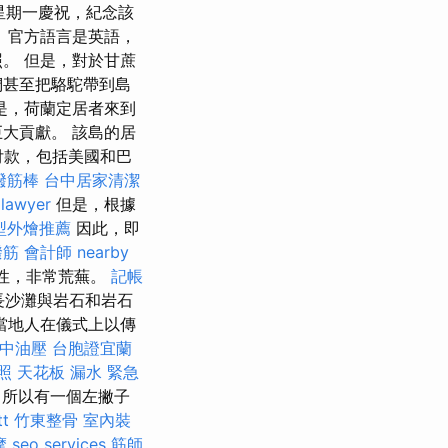
星期一慶祝，紀念該
 官方語言是英語，
。 但是，對於甘蔗
們甚至把駱駝帶到島
是，荷蘭定居者來到
巨大貢獻。 該島的居
付款，包括美國和巴
撥筋棒
台中居家清潔
lawyer
但是，根據
型外燴推薦
因此，即
撥筋
會計師
nearby
性，非常荒蕪。
記帳
長沙灘與岩石和岩石
當地人在儀式上以傳
中油壓
台胞證宜蘭
照
天花板 漏水 緊急
，所以有一個左撇子
t
竹東整骨
室內裝
摩
seo services
筋師