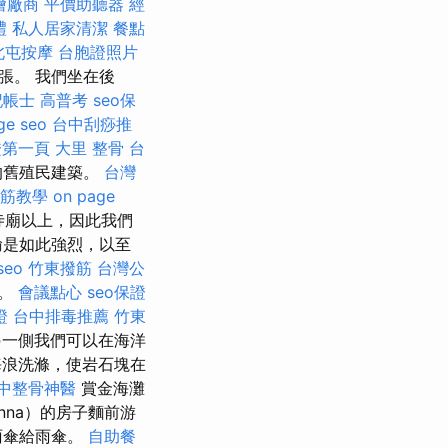
燴廠商
平價助聽器
經
禮
私人居家清潔
餐點
北屯按摩
台胞證照片
張。 我們坐在後
記帳士 高普考
seo保
ge seo
台中刮痧推
證第一頁
大里 整骨
台
的舊殖民建築。
台灣
筋教學
on page
寺廟以上，因此我們
輸是如此強烈，以至
eo
竹東撥筋
台灣公
區。
會議點心
seo保證
證
台中排毒推薦
竹東
另一側我們可以在海洋
浪洗滌，使岩石塊在
中整骨神醫
賞金海灘
nna）的房子麵前游
雨傘給雨傘。
自助餐