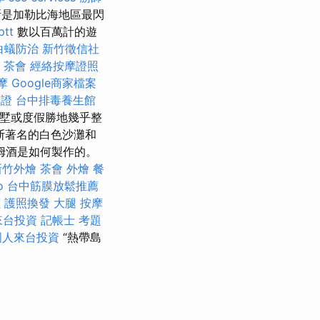
斯是加勒比海地區最閃
tt
數以百萬計的遊
白蟻防治
新竹徵信社
茶會
經絡按摩證照
摩
Google商家檔案
簽證
台中排毒養生館
墅或度假勝地幾乎整
斯著名的白色沙灘和
姆酒是如何製作的。
新竹外燴
茶會
外燴
餐
o
台中筋膜放鬆推薦
價
護照換發
大腿 按摩
來台投資
記帳士 考題
國人來台投資
“熱帶島