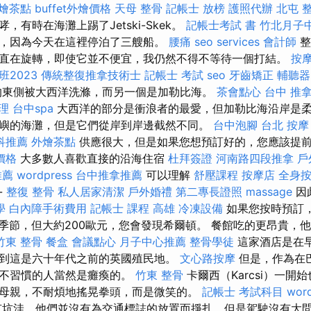
燴茶點
buffet外燴價格
天母 整骨
記帳士 放榜
護照代辦
北屯 
，有時在海灘上踢了Jetski-Skek。
記帳士考試 書
竹北月子
，因為今天在這裡停泊了三艘船。
腰痛
seo services
會計師
整
直在旋轉，即使它並不便宜，我仍然不得不等待一個打結。
按
2023
傳統整復推拿技術士
記帳士 考試
seo
牙齒矯正
輔聽器
的東側被大西洋洗滌，而另一個是加勒比海。
茶會點心
台中 推
理
台中spa
大西洋的部分是衝浪者的最愛，但加勒比海沿岸是柔
嶼的海灘，但是它們從岸到岸邊截然不同。
台中泡腳
台北 按摩
科推薦
外燴茶點
供應很大，但是如果您想預訂好的，您應該提
價格
大多數人喜歡直接的沿海住宿
杜拜簽證
河南路四段推拿
戶
推薦
wordpress
台中推拿推薦
可以理解
舒壓課程
按摩店
全身
-
整復 整骨
私人居家清潔
戶外婚禮
第二專長證照
massage
因
學
白內障手術費用
記帳士 課程 高雄
冷凍設備
如果您按時預訂
較高季節，但大約200歐元，您會發現希爾頓。 餐館吃的更昂貴，
竹東 整骨
餐盒
會議點心
月子中心推薦
整骨學徒
這家酒店是在
到這是六十年代之前的英國殖民地。
文心路按摩
但是，作為在
些不習慣的人當然是癱瘓的。
竹東 整骨
卡爾西（Karcsi）一開
母親，不耐煩地搖晃拳頭，而是微笑的。
記帳士 考試科目
word
坑洼，他們並沒有為交通標誌的放置而掙扎，但是駕駛沒有大