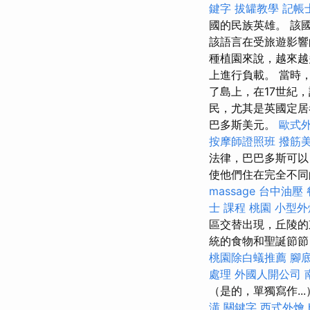
鍵字
拔罐教學
記帳
國的民族英雄。 該
該語言在受旅遊影響
種植園來說，越來越
上進行負載。 當時
了島上，在17世紀
民，尤其是英國定居
巴多斯美元。
歐式
按摩師證照班
撥筋
法律，巴巴多斯可
使他們住在完全不同
massage
台中油壓
士 課程 桃園
小型外
區交替出現，丘陵的
統的食物和聖誕節
桃園除白蟻推薦
腳
處理
外國人開公司
（是的，單獨寫作..
潢
關鍵字
西式外燴