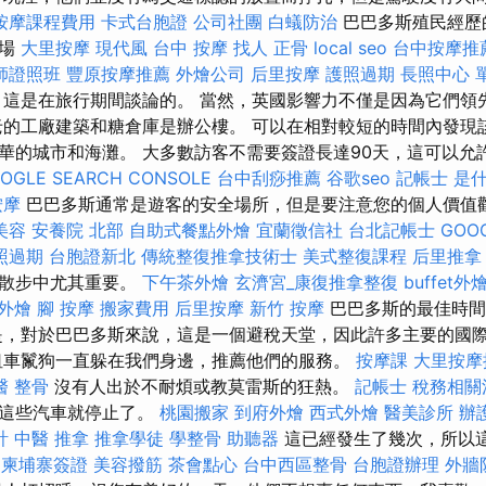
按摩課程費用
卡式台胞證
公司社團
白蟻防治
巴巴多斯殖民經歷
廣場
大里按摩
現代風
台中 按摩
找人
正骨
local seo
台中按摩推薦
師證照班
豐原按摩推薦
外燴公司
后里按摩
護照過期
長照中心 
這是在旅行期間談論的。 當然，英國影響力不僅是因為它們領
老的工廠建築和糖倉庫是辦公樓。 可以在相對較短的時間內發現該
華的城市和海灘。 大多數訪客不需要簽證長達90天，這可以允
OGLE SEARCH CONSOLE
台中刮痧推薦
谷歌seo
記帳士 是
按摩
巴巴多斯通常是遊客的安全場所，但是要注意您的個人價值
美容
安養院 北部
自助式餐點外燴
宜蘭徵信社
台北記帳士
GOOG
照過期
台胞證新北
傳統整復推拿技術士
美式整復課程
后里推拿
間散步中尤其重要。
下午茶外燴
玄濟宮_康復推拿整復
buffet
外燴
腳 按摩
搬家費用
后里按摩
新竹 按摩
巴巴多斯的最佳時間
是，對於巴巴多斯來說，這是一個避稅天堂，因此許多主要的國
租車鬣狗一直躲在我們身邊，推薦他們的服務。
按摩課
大里按摩
醫 整骨
沒有人出於不耐煩或教莫雷斯的狂熱。
記帳士 稅務相關
，這些汽車就停止了。
桃園搬家
到府外燴
西式外燴
醫美診所
辦
計
中醫 推拿
推拿學徒
學整骨
助聽器
這已經發生了幾次，所以
柬埔寨簽證
美容撥筋
茶會點心
台中西區整骨
台胞證辦理
外牆