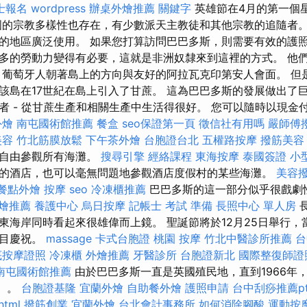
士報名
wordpress
辦桌外燴推薦
關鍵字
英雄節在4月的第一個
國的宗教多樣性也存在，有少數派天主教徒和其他宗教的追隨者。
的地區廣泛使用。 如果您打算訪問巴巴多斯，則需要有效的護照
多的勞動力變得有必要，這就是非洲奴隸來到這裡的方式。 他
，葡萄牙人朝著島上的方向與友好的阿拉瓦克印第安人會面。 但
，該島在17世紀在島上引入了甘蔗。 這為巴巴多斯的發展做出了
者 - 從甘蔗生產和相關生產中生活得很好。 您可以隨時以現金
外燴
南屯國術館推薦
餐盒
seo保證第一頁
徵信社有用嗎
嚴師傅
美容
竹北筋膜放鬆
下午茶外燴
台胞證台北
五權路按摩
撥筋美容
以自由參觀所有海灘。
搜尋引擎
經絡課程
東海按摩
泰國簽證
小
的酒店，也可以毫無問題地參觀酒店度假村的某些海灘。
美容
餐點外燴
按摩
seo
冷凍櫃推薦
巴巴多斯的這一部分似乎很戲劇
燴推薦
養護中心
烏日按摩
記帳士 考試 準備
長照中心 單人房
東海岸同時看起來很雄偉而上鏡。 聖誕節將於12月25日舉行，
節目慶祝。
massage
卡式台胞證
桃園 按摩
竹北中醫診所推薦
台
底按摩證照
冷凍櫃
外燴推薦
牙醫診所
台胞證新北
國際整復師證
南屯國術館推薦
由於巴巴多斯一直是英國殖民地，直到1966年
.）。
台胞證基隆
宜蘭外燴
自助餐外燴
護照申請
台中刮痧推薦pt
html
撥筋創業
宜蘭外燴
台北會計事務所
如何消除腳酸
運動按