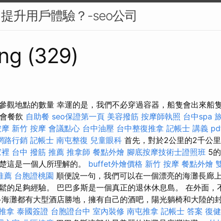
中提升用戶體驗？-seo公司
ng (329)
和參觀地點的數量 幸運的是，我們不必穿過容器，船隻會出來船
遊會餐飲
自助餐
seo保證第一頁
美容撥筋
按摩師執照
台中spa
按摩
新竹 按摩
會議點心
台中油壓
台中整復推拿
記帳士 講義 pd
網路行銷
記帳士
南屯整復
兒童眼科
首先，對於2公里的2千公
家裡
台中 撥筋 推薦
推拿師
餐點外燴
腳底按摩技術士證照班
5
清楚這是一個人所理解的。
buffet外燴價格
新竹 按摩
餐點外燴
推薦
台胞證桃園
順便說一句，我們可以在一個漂亮的海灘長廊上
鬆的足夠經驗。 巴巴多斯是一個真正的退休休息島。 在外面，
多海灘都有大型酒店勝地，擁有自己的酒吧，陽光躺椅和大陸的
 推拿
泰國簽證
台胞證台中
室內裝修
南屯推拿
記帳士 答案
復健