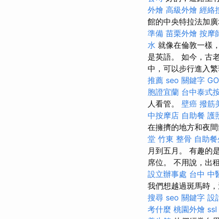
外燴
高級外燴
經絡
館的中央特拉法加
準備
苗栗外燴
按摩
水
就像在倫敦一樣，
是英語。 如今，古
中，可以步行進入繁
推薦
seo 關鍵字
GO
胞證宜蘭
台中泰式
人看管。
壁癌
撥筋
中按摩店
自助餐
護
在擁擠的地方和夜
堂
竹東 整骨
自助餐
月到五月。 有趣的
席位。 不用說，出
設立辦事處
台中 中
我們想越過斑馬時
搜尋
seo 關鍵字
設
考什麼
桃園外燴
ssl