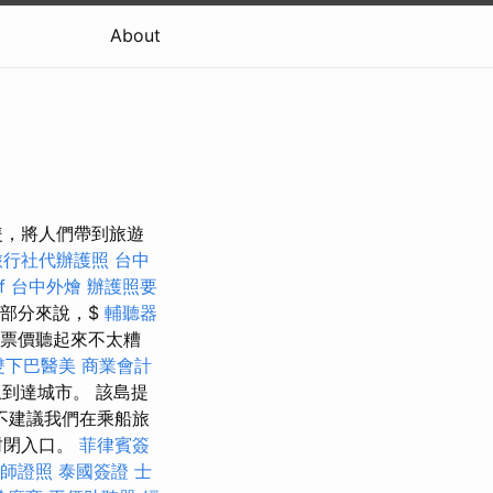
About
隻，將人們帶到旅遊
旅行社代辦護照
台中
f
台中外燴
辦護照要
里部分來說，$
輔聽器
的票價聽起來不太糟
雙下巴醫美
商業會計
到達城市。 該島提
不建議我們在乘船旅
封閉入口。
菲律賓簽
師證照
泰國簽證
士