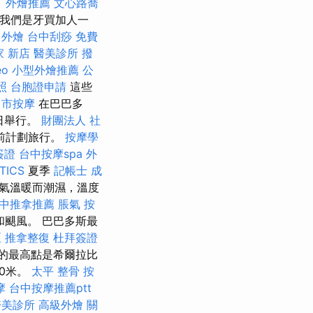
。
外燴推薦
文心路喬
我們是牙買加人一
中外燴
台中刮痧
免費
 新店
醫美診所
撥
eo
小型外燴推薦
公
照
台胞證申請
這些
中市按摩
在巴巴多
日舉行。
財團法人 社
前計劃旅行。
按摩學
簽證
台中按摩spa
外
TICS
夏季
記帳士 成
天氣溫暖而潮濕，溫度
中推拿推薦
脹氣 按
颶風。 巴巴多斯最
區 推拿整復
杜拜簽證
的最高點是希爾拉比
40米。
太平 整骨
按
摩
台中按摩推薦ptt
醫美診所
高級外燴
關