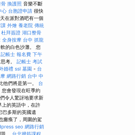
整骨
換護照
音樂不斷
中心
台胞證申請
很快
天在派對酒吧有一個
摩課
外燴
養老院
傳統
杜拜簽證
湖口整骨
拿
全身按摩
台中 抓龍
軟的白色沙灘。 您
記帳士 報名費
下午
前思考。
記帳士 考試
外婚禮
ssl
墓園
-
台
按摩
網路行銷
台中 中
此他們將是第一。
台
，您會發現在旺季約
他們令人驚訝地要求新
早上的英語中，在許
巴巴多斯的英國遺
始也癱瘓了，周圍的駕
press seo
網路行銷
問題。
台北撥筋課程