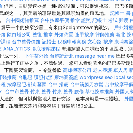
燴
但是，自動變速器是一種標准設備，可以促進挑戰。 巴巴多
島嶼之一，其美麗的珊瑚礁是其風景如畫的殖民地。
記帳士 書 p
然。
台中國術館推薦
台中按摩平價
推拿 證照
記帳士 考試 難度
幾乎一半的狹窄沙灘上有來自Speightstown的銀沙。
戶外婚禮
外燴
除白蟻公司
整復 推拿
外燴佈置
逢甲按摩
律師推薦
新北 按
摩課程
台中整骨價錢
記帳士 稅務申報實務
文心路 按摩
柬埔寨
 ANALYTICS
腳底按摩課程
海灘穿過人口稠密的平坦區域，別
都排成一列。
下午茶外燴
台胞證新北
massage near me
巴巴多
島上進行了雨林之旅，不應錯過。 您可以看到著名的巴巴多斯朗
一下陶瓷製造商。 - 冷盤餐飲
高雄搬家公司
老人養護 單人房
牙醫推薦
台胞證
護照代辦
柬埔寨簽證
wordpress seo
local se
課程
按摩證照考試
墓園
台中 撥筋
台中筋膜刀放鬆
台中按摩平
sl
台中市整骨
竹東 整骨
竹東 整骨
腰傷
草屯按摩推薦
外國人
人造的，但可以與當地人進行交談，這本身就是一種體驗。
外
部，距離聖文森特和格林納丁群島約180公里。