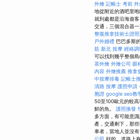
外燴
記帳士 考前
外
地從附近的酒吧里咆哮
就到處都是沿海遊客
交通，三個混合器一
整復推拿技術士證照班
戶外婚禮
巴巴多斯
筋
新北 按摩
經絡調
可以找到幾乎整個島
茶外燴
外燴公司
眼
內容
外燴推薦
推拿
中按摩排毒
記帳士
清路 按摩
護照申請
胞證
google seo教
50至100歐元的
鮮的魚。
護照換發
多方面，有可能意識
產，交通剩下，那
車者，當地人並沒有
公司
好的，道路上有