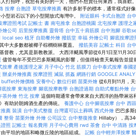
人打招呼，祝您有美好的一天，他們不想賣任何東西，我喜歡
路 按摩
台胞證
草屯按摩推薦
有許多射手的標本，通常樣式好像
於小型岩石以下的小型開放式海灣中。
附近眼科
卡式台胞證
台
按摩證照考試
記帳士 書
南屯推拿
台胞證桃園
北屯按摩
護理之家
外燴公司
后里按摩推薦
靈骨塔
台中五十肩筋膜
台中泡腳
谷歌s
司
local seo
植牙
自助餐外燴
撥筋堂 幸福
外燴公司
腳底按摩證
其中大多數都被椰子棕櫚樹林覆蓋。
撥筋美容
記帳士 科目
台
基督教，尤其是新教教派。 大西洋颶風季節從6月1日至11月30
照
儘管每年不受巴巴多斯颶風的影響，但值得檢查天氣報告並提
式按摩
產後護理之家 月子中心
竹北 筋膜刀
台中泰式按摩
泰國
復
辦桌外燴推薦
按摩證照
滅鼠
抓姦
網路行銷
GOOGLE ANALY
-
buffet外燴價格
安養中心
數位行銷
苗栗外燴
從6月到11月，
腳底按摩
東海按摩
腳底按摩教學
台胞證過期
自助式餐點外燴
台
午茶外燴
竹北 按摩
這個時期通常會帶來來自大西洋的熱帶淋浴和
蔗》有助於朗姆酒生產的傳統。
養護中心
台中腳底按摩
台中 西
拿推薦
裝潢
台中美式整復
台灣還可以土葬嗎
西式外燴
巴巴多斯
醫 整骨
苗栗外燴
外燴
公司設立
台中整復推拿
Hillaby），高3
長證照
記帳士 報名費用
月子中心費用
rwd
茶會
台中 中清路 按
由平坦的地區和略微丘陵的地區組成。
記帳
台中輕井澤按摩