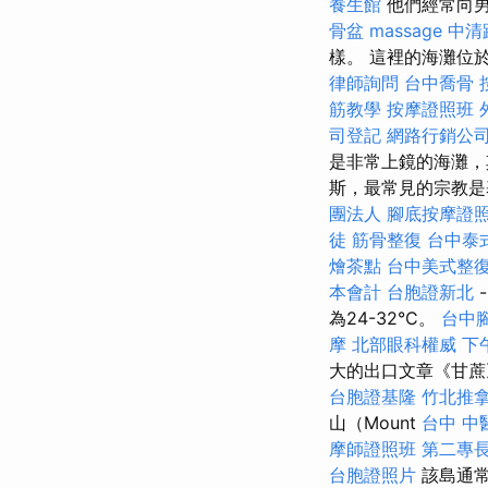
養生館
他們經常向男
骨盆
massage
中清
樣。 這裡的海灘位
律師詢問
台中喬骨
筋教學
按摩證照班
司登記
網路行銷公
是非常上鏡的海灘，
斯，最常見的宗教是
團法人
腳底按摩證
徒
筋骨整復
台中泰
燴茶點
台中美式整
本會計
台胞證新北
為24-32°C。
台中
摩
北部眼科權威
下
大的出口文章《甘
台胞證基隆
竹北推
山（Mount
台中 中
摩師證照班
第二專
台胞證照片
該島通常