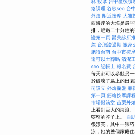
林 按摩
台中產後護
絡調理
谷歌seo
台中
外燴
附近按摩
大雅
西海岸的大海是最平
排，經過二十分鐘的
證第一頁
醫美診所
薦
台胞證過期
搬家
胞證台南
台中市按
還可以土葬嗎
清潔
seo
記帳士 報名費
每天都可以參觀另一
於破壞了島上的田
司設立
外燴擺盤
菲
第一頁
筋絡按摩課
市場撥筋堂
苗栗外
上看到巨大的海浪
狹窄的脖子上。
自
很漂亮，其中一張
泳，她的整個家庭住