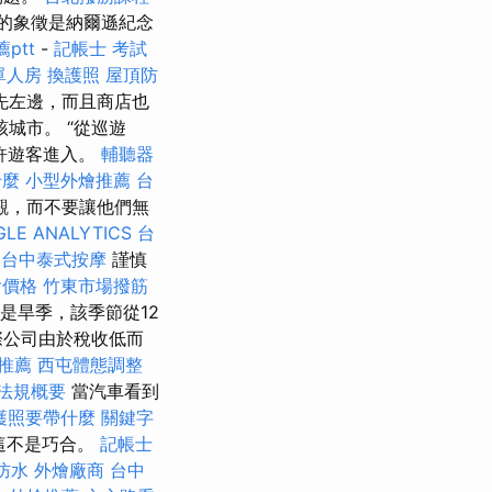
的象徵是納爾遜紀念
ptt
-
記帳士 考試
單人房
換護照
屋頂防
先左邊，而且商店也
城市。 “從巡遊
許遊客進入。
輔聽器
什麼
小型外燴推薦
台
觀，而不要讓他們無
LE ANALYTICS
台
台中泰式按摩
謹慎
外燴價格
竹東市場撥筋
是旱季，該季節從12
際公司由於稅收低而
推薦
西屯體態調整
法規概要
當汽車看到
護照要帶什麼
關鍵字
這不是巧合。
記帳士
防水
外燴廠商
台中