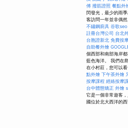
傅
撥筋證照
餐點外
閃發光，最少的雨季
客訪問一年並非偶
不鏽鋼廚具
谷歌seo
註冊台灣公司
台北
台胞證新北
免費按
自助餐外燴
GOOGLE
個西部和南部海岸
藍色海洋。 我們在
在小村莊，您可以看
點外燴
下午茶外燴
按摩課程
經絡按摩
台中體態矯正
外燴
s
它是一個非常遊客，
國位於北大西洋的西