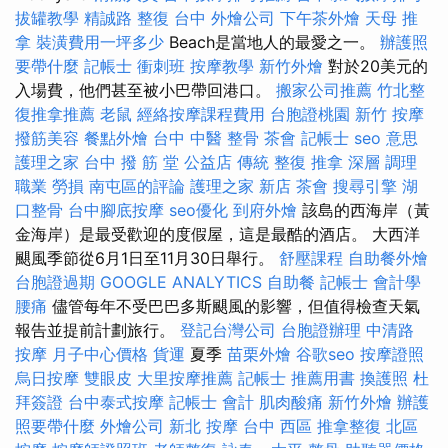
拔罐教學
精誠路 整復 台中
外燴公司
下午茶外燴
天母 推
拿
裝潢費用一坪多少
Beach是當地人的最愛之一。
辦護照
要帶什麼
記帳士 衝刺班
按摩教學
新竹外燴
對於20美元的
入場費，他們甚至被小巴帶回港口。
搬家公司推薦
竹北整
復推拿推薦
老鼠
經絡按摩課程費用
台胞證桃園
新竹 按摩
撥筋美容
餐點外燴
台中 中醫 整骨
茶會
記帳士
seo 意思
護理之家
台中 撥 筋 堂 公益店 傳統 整復 推拿 深層 調理
職業 勞損 南屯區的評論
護理之家 新店
茶會
搜尋引擎
湖
口整骨
台中腳底按摩
seo優化
到府外燴
該島的西海岸（黃
金海岸）是最受歡迎的度假屋，這是最酷的酒店。 大西洋
颶風季節從6月1日至11月30日舉行。
舒壓課程
自助餐外燴
台胞證過期
GOOGLE ANALYTICS
自助餐
記帳士 會計學
腰痛
儘管每年不受巴巴多斯颶風的影響，但值得檢查天氣
報告並提前計劃旅行。
登記台灣公司
台胞證辦理
中清路
按摩
月子中心價格
貨運
夏季
苗栗外燴
谷歌seo
按摩證照
烏日按摩
雙眼皮
大里按摩推薦
記帳士 推薦用書
換護照
杜
拜簽證
台中泰式按摩
記帳士 會計
肌肉酸痛
新竹外燴
辦護
照要帶什麼
外燴公司
新北 按摩
台中 西區 推拿整復
北區