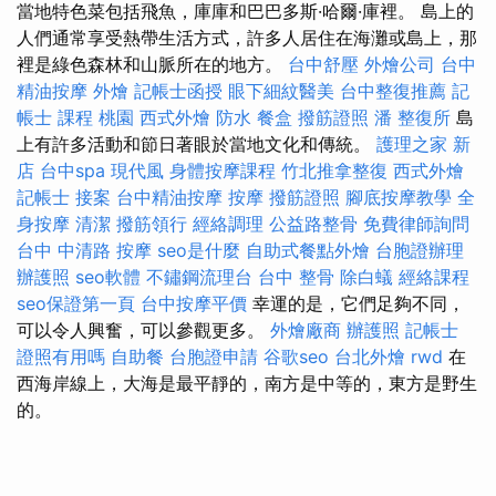
當地特色菜包括飛魚，庫庫和巴巴多斯·哈爾·庫裡。 島上的
人們通常享受熱帶生活方式，許多人居住在海灘或島上，那
裡是綠色森林和山脈所在的地方。
台中舒壓
外燴公司
台中
精油按摩
外燴
記帳士函授
眼下細紋醫美
台中整復推薦
記
帳士 課程 桃園
西式外燴
防水
餐盒
撥筋證照
潘 整復所
島
上有許多活動和節日著眼於當地文化和傳統。
護理之家 新
店
台中spa
現代風
身體按摩課程
竹北推拿整復
西式外燴
記帳士 接案
台中精油按摩
按摩
撥筋證照
腳底按摩教學
全
身按摩
清潔
撥筋領行
經絡調理
公益路整骨
免費律師詢問
台中 中清路 按摩
seo是什麼
自助式餐點外燴
台胞證辦理
辦護照
seo軟體
不鏽鋼流理台
台中 整骨
除白蟻
經絡課程
seo保證第一頁
台中按摩平價
幸運的是，它們足夠不同，
可以令人興奮，可以參觀更多。
外燴廠商
辦護照
記帳士
證照有用嗎
自助餐
台胞證申請
谷歌seo
台北外燴
rwd
在
西海岸線上，大海是最平靜的，南方是中等的，東方是野生
的。