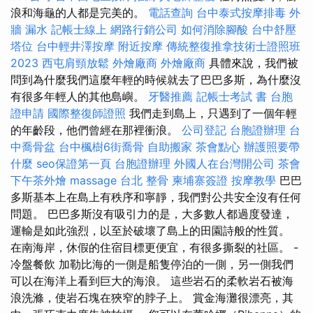
浪和海龜的人都是完美的。
電話查詢
台中泰式按摩排毒
外
牆 漏水
記帳士線上
網路行銷公司
如何消除腳酸
台中舒壓
塔位
台中輕井澤按摩
附近按摩
傳統整復推拿技術士證照班
2023
西屯肩頸放鬆
外燴廠商
外燴廠商
具體來說，我們被
問到為什麼我們這麼年輕的時候就去了巴巴多斯，為什麼沒
有很多年輕人的其他島嶼。
牙醫推薦
記帳士考試 書
台胞
證申請
國際整復師證照
我們走到島上，只遇到了一個年輕
的年齡段，他們曾經在那裡衝浪。
公司登記
台胞證辦理
台
中喬骨盆
台中楓樹6街喬骨
自助搬家
茶會點心
辦護照要帶
什麼
seo保證第一頁
台胞證辦理
外國人在台灣開公司
茶會
下午茶外燴
massage
台北 整骨
柬埔寨簽證
按摩教學
巴巴
多斯基本上在島上有秩序和寧靜，我們對公共安全沒有任何
問題。 巴巴多斯沒有吸引力的是，大多數人都過度發達，
運輸是如此強烈，以至於破壞了島上的田園詩般的性質。
在南海岸，休假的住宿目標更便宜，有很多撕裂的社區。 -
冷盤餐飲 加勒比海的一側是船隻停泊的一側，另一側我們
可以在海洋上看到巨大的海浪。 這些岩石的柔軟岩石被海
浪洗滌，使岩石塊在狹窄的脖子上。 賞金海灘很漂亮，其