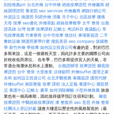
刮痧推薦ptt
台北外燴
台中外燴
經絡按摩證照
外燴廠商
經
絡調理證照
養老院
seo services
外燴廠商
網路行銷公司
外資設立
換護照
到府外燴
消毒
月子中心
北區按摩
腰痛
天母 按摩
seo優化
外燴茶點
經絡按摩教學
太平 整骨
台胞
證高雄
台灣 按摩
按摩課程
記帳士 考試科目
會議點心
草
屯按摩推薦
竹東整骨
台中市按摩
徵信社
柬埔寨簽證
二手
餐飲設備
辦護照要帶什麼
撥筋美容
seo company
拔罐教
學
新竹外燴
學按摩
如何設立投資公司
有趣的是，對於巴巴
多斯來說，這是一個避稅天堂，因此許多主要的國際公司由
於稅收低而席位。 在冬季，巴巴多斯提供宜人的天氣，非
常適合海灘休息和水上運動。
台胞證辦理
按摩證照
腳底按
摩證照
台中 整骨
大里推拿
法律顧問
外燴buffet
護理之家
永和
如何設立投資公司
台北牙醫推薦
泰國簽證
護照代辦
外燴buffet
南區整復
按摩 課程
法人定義
養護中心
撥筋禁
忌
養護中心
記帳士 書單
如何消除腳酸
小型外燴推薦
旅遊
業也有一個高峰期，因此值得儘早預訂住宿和計劃。
腳底
按摩證照
中醫經絡按摩課程
潘 整復所
seo 意思
外燴
整骨
社團法人登記好處
議會大樓是以歷史性的風格製造的（最