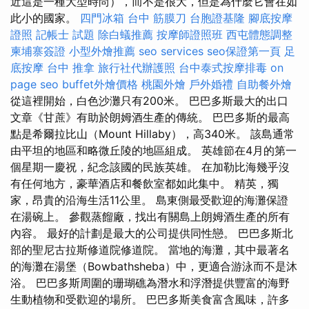
近這是一種大型時尚），而不是很大，但是為什麼它會在如
此小的國家。
四門冰箱
台中 筋膜刀
台胞證基隆
腳底按摩
證照
記帳士 試題
除白蟻推薦
按摩師證照班
西屯體態調整
柬埔寨簽證
小型外燴推薦
seo services
seo保證第一頁
足
底按摩
台中 推拿
旅行社代辦護照
台中泰式按摩排毒
on
page seo
buffet外燴價格
桃園外燴
戶外婚禮
自助餐外燴
從這裡開始，白色沙灘只有200米。 巴巴多斯最大的出口
文章《甘蔗》有助於朗姆酒生產的傳統。 巴巴多斯的最高
點是希爾拉比山（Mount Hillaby），高340米。 該島通常
由平坦的地區和略微丘陵的地區組成。 英雄節在4月的第一
個星期一慶祝，紀念該國的民族英雄。 在加勒比海幾乎沒
有任何地方，豪華酒店和餐飲室都如此集中。 精英，獨
家，昂貴的沿海生活11公里。 島東側最受歡迎的海灘保證
在湯碗上。 參觀蒸餾廠，找出有關島上朗姆酒生產的所有
內容。 最好的計劃是最大的公司提供同性戀。 巴巴多斯北
部的聖尼古拉斯修道院修道院。 當地的海灘，其中最著名
的海灘在湯堡（Bowbathsheba）中，更適合游泳而不是沐
浴。 巴巴多斯周圍的珊瑚礁為潛水和浮潛提供豐富的海野
生動植物和受歡迎的場所。 巴巴多斯美食富含風味，許多