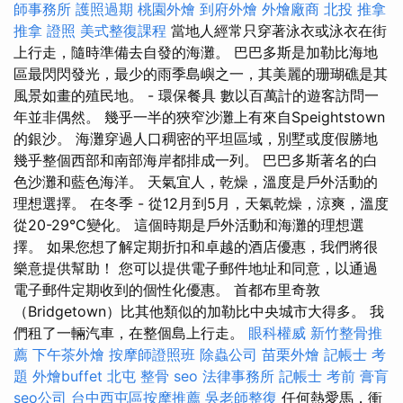
師事務所
護照過期
桃園外燴
到府外燴
外燴廠商
北投 推拿
推拿 證照
美式整復課程
當地人經常只穿著泳衣或泳衣在街
上行走，隨時準備去自發的海灘。 巴巴多斯是加勒比海地
區最閃閃發光，最少的雨季島嶼之一，其美麗的珊瑚礁是其
風景如畫的殖民地。 - 環保餐具 數以百萬計的遊客訪問一
年並非偶然。 幾乎一半的狹窄沙灘上有來自Speightstown
的銀沙。 海灘穿過人口稠密的平坦區域，別墅或度假勝地
幾乎整個西部和南部海岸都排成一列。 巴巴多斯著名的白
色沙灘和藍色海洋。 天氣宜人，乾燥，溫度是戶外活動的
理想選擇。 在冬季 - 從12月到5月，天氣乾燥，涼爽，溫度
從20-29°C變化。 這個時期是戶外活動和海灘的理想選
擇。 如果您想了解定期折扣和卓越的酒店優惠，我們將很
樂意提供幫助！ 您可以提供電子郵件地址和同意，以通過
電子郵件定期收到的個性化優惠。 首都布里奇敦
（Bridgetown）比其他類似的加勒比中央城市大得多。 我
們租了一輛汽車，在整個島上行走。
眼科權威
新竹整骨推
薦
下午茶外燴
按摩師證照班
除蟲公司
苗栗外燴
記帳士 考
題
外燴buffet
北屯 整骨
seo
法律事務所
記帳士 考前
膏肓
seo公司
台中西屯區按摩推薦
吳老師整復
任何熱愛馬，衝