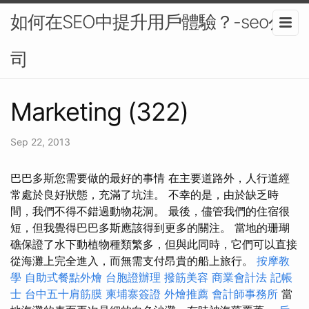
如何在SEO中提升用戶體驗？-seo公
司
Marketing (322)
Sep 22, 2013
巴巴多斯您需要做的最好的事情 在主要道路外，人行道經
常處於良好狀態，充滿了坑洼。 不幸的是，由於缺乏時
間，我們不得不錯過動物花洞。 最後，儘管我們的住宿很
短，但我覺得巴巴多斯應該得到更多的關注。 當地的珊瑚
礁保證了水下動植物種類繁多，但與此同時，它們可以直接
從海灘上完全進入，而無需支付昂貴的船上旅行。
按摩教
學
自助式餐點外燴
台胞證辦理
撥筋美容
商業會計法 記帳
士
台中五十肩筋膜
柬埔寨簽證
外燴推薦
會計師事務所
當