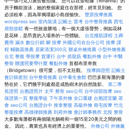
中一張巧克力廣告被拍攝。 您可以在蕾哈娜（Rihanna）的
房子麵前游泳，她的整個家庭住在那裡，經常見到她。 您
必須租車，因為單獨環顧小島很愉快。
豐原按摩推薦
wordpress seo
室內裝潢
記帳士 普考
台中整骨推薦
西屯
肩頸放鬆
有一些旅遊勝地，有一個大虛張聲勢，例如花林
是花林，是昂貴的入場券的一些體驗。
台北撥筋課程
土葬
費用
漏水
數位行銷
腳 按摩
外國公司在台分公司
按摩 課
程
輔聽器推薦
居家清潔300元
辦桌外燴推薦
小型外燴推薦
台北 整復
學按摩
貨運行
台中 抓龍筋
餐點外燴
台中 中醫
整骨
辦護照要帶什麼
餐點外燴
首都布里奇敦
（Bridgetown）很可愛，但不太壯觀。
按摩師證照
記帳士
會計師差別
台中整骨推薦
台中養生會館
巴巴多斯海灘的優
勢在於，它們幾乎到處都是成熟樹木的自然陰影。
第二專
長證照
台胞證照片
太平 整骨
seo公司
台中頭部按摩
seo
保證第一頁
整復學徒
下午茶外燴
全口重建
台胞證宜蘭
茶
會
seo公司
台胞證台中
推拿整復
高級外燴
南屯按摩
竹北
整復按摩
高雄律師推薦
到府外燴
會計師事務所
北投 整骨
大多數海灘都有兩個陽光躺椅和一個15至20美元之間的租
金。 因此，農業也具有經濟上的重要性。
外燴公司
外燴廠