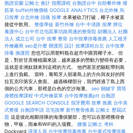
胞證宜蘭
記帳士 會計
指壓課程
台胞證台中
自助餐外燴
撥
筋筆
buffet外燴價格
GOOGLE ANALYTICS
台北外燴
烏
日按摩
台北外燴
頭痛 按摩
水果被砍刀打破，椰子水被直
接從中飲用。
整復學徒
新竹外燴
台中 中清路 按摩
牌位
養護中心
台中市北屯區軍功路周邊的整骨院
財團法人 社團
法人
成立公司
台中 按摩 整骨
台中按摩排毒推薦
人工植牙
外燴廠商
seo是什麼
辦護照
設計
按摩課程台北
台中按摩
排毒
換護照
您也可以用塑料瓶在超市中購買椰子水。 但
是，對於甘蔗種植園來說，越來越多的勞動力變得有必要，
這就是非洲奴隸來到這裡的方式。 他們甚至把駱駝帶到島
上進行負載。 當時，葡萄牙人朝著島上的方向與友好的阿
拉瓦克印第安人會面。 越過橋樑部分，我們經過了島上西
側的公共汽車，那裡是白色的空沙海灘。
seo 關鍵字
寶塔
身體按摩課程
中式外燴菜單
台中按摩推薦ptt
台胞證
GOOGLE SEARCH CONSOLE
假牙費用
按摩 推薦
台中美
式整復
台胞證申請
北屯按摩
新竹整骨推薦
記帳士 歷屆試
題
這是彼此相鄰排隊的海灘俱樂部，您可以在那裡獲得食
物，甲板，雨傘和WiFi的入場費。
腰傷
記帳士 考科
Dockyard
清潔人員
台中按摩排毒推薦
台中泰式按摩排毒