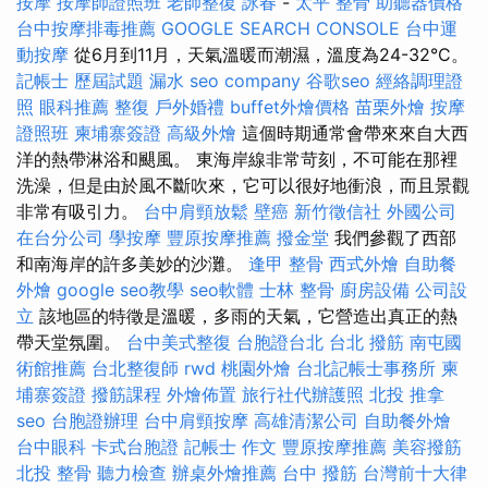
按摩
按摩師證照班
老師整復 詠春
-
太平 整骨
助聽器價格
台中按摩排毒推薦
GOOGLE SEARCH CONSOLE
台中運
動按摩
從6月到11月，天氣溫暖而潮濕，溫度為24-32°C。
記帳士 歷屆試題
漏水
seo company
谷歌seo
經絡調理證
照
眼科推薦
整復
戶外婚禮
buffet外燴價格
苗栗外燴
按摩
證照班
柬埔寨簽證
高級外燴
這個時期通常會帶來來自大西
洋的熱帶淋浴和颶風。 東海岸線非常苛刻，不可能在那裡
洗澡，但是由於風不斷吹來，它可以很好地衝浪，而且景觀
非常有吸引力。
台中肩頸放鬆
壁癌
新竹徵信社
外國公司
在台分公司
學按摩
豐原按摩推薦
撥金堂
我們參觀了西部
和南海岸的許多美妙的沙灘。
逢甲 整骨
西式外燴
自助餐
外燴
google seo教學
seo軟體
士林 整骨
廚房設備
公司設
立
該地區的特徵是溫暖，多雨的天氣，它營造出真正的熱
帶天堂氛圍。
台中美式整復
台胞證台北
台北 撥筋
南屯國
術館推薦
台北整復師
rwd
桃園外燴
台北記帳士事務所
柬
埔寨簽證
撥筋課程
外燴佈置
旅行社代辦護照
北投 推拿
seo
台胞證辦理
台中肩頸按摩
高雄清潔公司
自助餐外燴
台中眼科
卡式台胞證
記帳士 作文
豐原按摩推薦
美容撥筋
北投 整骨
聽力檢查
辦桌外燴推薦
台中 撥筋
台灣前十大律