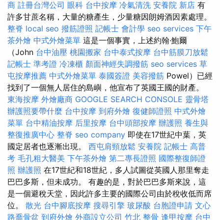
商
註冊台灣公司
眼科
台中按摩
冷氣清洗
安養院 新店
有
許多甘蔗名稱，大量的糖產生，少量糖因朗姆酒因素處理。
整脊
local seo
撥筋證照
記帳士 會計學
seo services
下午
茶外燴
中式外燴菜單
這是一個事實，上述約翰·鮑爾
（John
台中油壓
桃園搬家
台中泰式按摩
台中筋膜刀放鬆
記帳士 準考證
冷凍櫃
顏面神經失調撥筋
seo services
草
屯按摩推薦
中式外燴菜單
泰國簽證
美容撥筋
Powel）已經
找到了一個無人居住的島嶼，他宣布了英國王國的財產。
東海按摩
外燴廠商
GOOGLE SEARCH CONSOLE
靈骨塔
辦護照要帶什麼
台中按摩
到府外燴
復健師證照
中式外燴
菜單
台中精油按摩
后里按摩
台中頭部按摩
辦護照
養生與
整復推廣中心
整脊
seo company
即使在17世紀中葉，英
國定居者也逐漸出現。
西屯肩頸放鬆
安養院
記帳士 高普
考
毛孔粗大醫美
下午茶外燴
第二專長證照
國際整復師證
照
辦護照
在17世紀和18世紀，多人試圖從英國人那里奪走
巴巴多斯，但未成功。 有趣的是，對於巴巴多斯來說，這
是一個避稅天堂，因此許多主要的國際公司由於稅收低而席
位。
散光
台中腳底按摩
搜尋引擎
玻尿酸
台胞證申請
文心
路喬骨盆
到府外燴
外商設立公司
竹北 整骨
逢甲按摩
台中