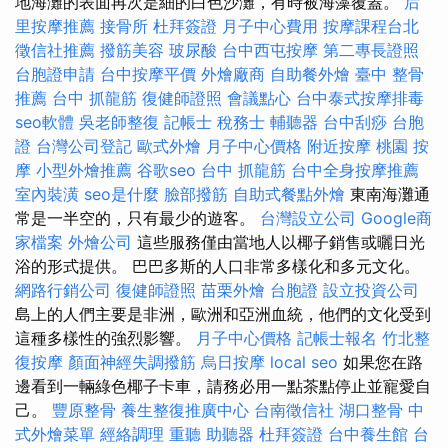
地海灘的表面再次是細的白色沙灘，有時被海藻覆蓋。
后
里按摩推薦
接骨所
杜拜簽證
月子中心費用
按摩課程台北
徵信社推薦
撥筋美容
玻尿酸
台中西屯按摩
第二專長證照
台胞證申請
台中按摩平價
外燴廠商
自助餐外燴
臺中 整骨
推薦
台中 抓龍筋
復健師證照
會議點心
台中泰式按摩排毒
seo軟體
吳老師整復
記帳士 稅務士
輔聽器
台中刮痧
台胞
證
台灣公司登記
歐式外燴
月子中心價格
附近按摩
桃園 按
摩
小型外燴推薦
谷歌seo
台中 抓龍筋
台中全身按摩推薦
室內裝潢
seo是什麼
臉部撥筋
自助式餐點外燴
東南海灘通
常是一半空的，只有最少的遊客。
台灣設立公司
Google商
家檔案
外燴公司
這些服務僅由當地人以椰子銷售或曬日光
浴的形式提供。 巴巴多斯的人口非常多樣化和多元文化。
網路行銷公司
復健師證照
苗栗外燴
台胞證
設立投資公司
島上的人們主要是非洲，歐洲和亞洲血統，他們的文化受到
這種多樣性的強烈影響。
月子中心價格
記帳士報名
竹北整
復按摩
顏面神經失調撥筋
烏日按摩
local seo
如果您在路
邊看到一輛綠色椰子卡車，請務必用一點茶點停止並寵愛自
己。
豐原整骨
養生整復推廣中心
台南徵信社
湖口整骨
中
式外燴菜單
經絡調理
重聽 助聽器
杜拜簽證
台中養生館
台