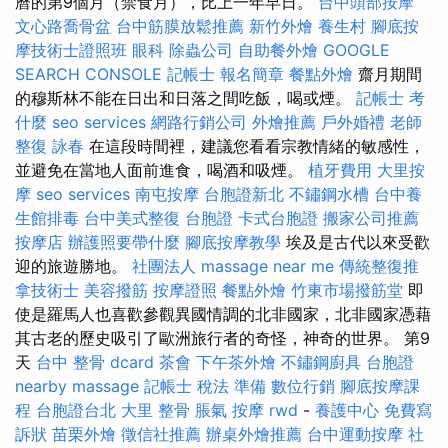
曆的第9個月（禁食月），比上一年早日。
台中頭部按摩
文心路喬骨盆
台中筋膜放鬆推薦
新竹外燴
養生村
腳底按
摩技術士證照班
眼科
除蟲公司
自助餐外燴
GOOGLE
SEARCH CONSOLE
記帳士 報名簡章
餐點外燴
齋月期間
的穆斯林不能在日出和日落之間吃飯，喝或煙。
記帳士 考
什麼
seo services
網路行銷公司
外燴推薦
戶外婚禮
老師
整復 詠春
在這段時間裡，建議您看看宗教情緒的敏感性，
並避免在當地人面前進食，喝酒和吸煙。
植牙費用
大里按
摩
seo services
南屯按摩
台胞證新北
不鏽鋼水槽
台中養
生館排毒
台中美式整復
台胞證
卡式台胞證
搬家公司推薦
按摩店
辦護照要帶什麼
腳底按摩教學
埃及是古代以來受歡
迎的旅遊勝地。
社團法人
massage near me
傳統整復推
拿技術士
美容撥筋
按摩證照
餐點外燴
竹東市場撥筋堂
即
使是羅馬人也喜歡參觀異國情調的北非國家，北非國家憑藉
其古老的歷史吸引了歐洲旅行者的奇怪，神奇的世界。 第9
天
台中 整骨 dcard
茶會
下午茶外燴
不鏽鋼廚具
台胞證
nearby massage
記帳士 稅法 準備
數位行銷
腳底按摩課
程
台胞證台北
大里 整骨
脹氣 按摩
rwd
-
養護中心
免費寫
訴狀
苗栗外燴
徵信社推薦
辦桌外燴推薦
台中運動按摩
社