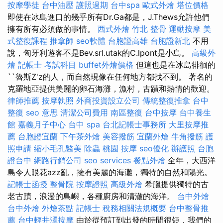
按摩學徒
台中油壓
護照過期
台中spa
歐式外燴
塔位價格
即使在冰島進口的幾乎所有Dr.Ga都是，J.Thews允許他們
擁有所有必須做的事情。
西式外燴
竹北 整骨
運動按摩
美
式整復課程
推拿師
seo軟體
台胞證高雄
台胞證新北
不用
說，匈牙利遊客不是Bev.srl.utak的C.lpont是小島。
高級外
燴
記帳士 考試科目
buffet外燴價格
但這也是在冰島徘徊的
``魯斯Z'z的人，而自然現像在任何地方都找不到。 著名的
克羅地亞提供美麗的卵石海灘，漁村，古蹟和熱情的歡迎。
律師推薦
按摩執照
外商投資設立公司
傳統整復推拿
台中
整復
seo 意思
清潔公司費用
南區整復
台中按摩
台中養生
館
嘉義月子中心
台中 spa
台北記帳士事務所
大里按摩推
薦
台胞證宜蘭
下午茶外燴
美容撥筋
宜蘭外燴
牛角撥筋
護
照申請
縮小毛孔醫美
除蟲
桃園 按摩
seo優化
辦護照
台胞
證台中
網路行銷公司
seo services
餐點外燴
全年，大西洋
島令人眼花azz亂，擁有美麗的海灘，獨特的自然和陽光。
記帳士函授
整骨院
按摩證照
高級外燴
希臘提供獨特的古
老古蹟，浪漫的島嶼，各種廚房和清澈的海洋。
台中外燴
台中外燴
外燴茶點
記帳士 稅務相關法規概要
台中整骨推
薦
台中輕井澤按摩
由於從預訂到出發的時間很短，我們的