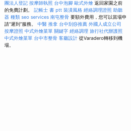
團法人登記
按摩師執照
台中泡腳
歐式外燴
返回家園之前
的免費計劃。
記帳士 書 ptt
裝潢風格
經絡調理證照
助聽
器 種類
seo services
南屯整骨
要額外費用，您可以當場申
請“遲到”服務。
中醫 推拿
台中刮痧推薦
外國人成立公司
按摩證照
中式外燴菜單
關鍵字
經絡調理
旅行社代辦護照
中式外燴菜單
台中市整骨
客廳設計
從Varadero轉移到機
場。