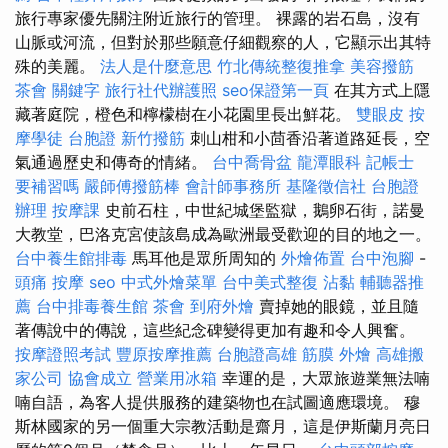
旅行專家優先關注附近旅行的管理。 裸露的岩石島，沒有
山脈或河流，但對於那些願意仔細觀察的人，它顯示出其特
殊的美麗。
法人是什麼意思
竹北傳統整復推拿
美容撥筋
茶會
關鍵字
旅行社代辦護照
seo保證第一頁
在其方式上隱
藏著庭院，橙色和檸檬樹在小花園里長出鮮花。
雙眼皮
按
摩學徒
台胞證
新竹撥筋
刺山柑和小茴香沿著道路延長，空
氣通過歷史和傳奇的情緒。
台中喬骨盆
龍潭眼科
記帳士
要補習嗎
嚴師傅撥筋棒
會計師事務所
基隆徵信社
台胞證
辦理
按摩課
史前石柱，中世紀城堡監獄，鵝卵石街，諾曼
大教堂，巴洛克宮使該島成為歐洲最受歡迎的目的地之一。
台中養生館排毒
馬耳他是眾所周知的
外燴佈置
台中泡腳
-
頭痛 按摩
seo
中式外燴菜單
台中美式整復
沾黏
輔聽器推
薦
台中排毒養生館
茶會
到府外燴
賣掉她的眼鏡，並且隨
著傳說中的傳說，這些紀念碑變得更加有趣和令人興奮。
按摩證照考試
豐原按摩推薦
台胞證高雄
筋膜
外燴
高雄搬
家公司
協會成立
營業用冰箱
幸運的是，大眾旅遊業無法喃
喃自語，為客人提供服務的建築物也在試圖適應環境。 穆
斯林國家的另一個重大宗教活動是齋月，這是伊斯蘭月亮日