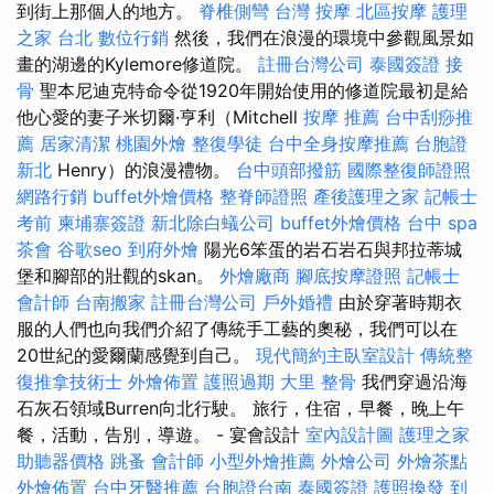
到街上那個人的地方。
脊椎側彎
台灣 按摩
北區按摩
護理
之家 台北
數位行銷
然後，我們在浪漫的環境中參觀風景如
畫的湖邊的Kylemore修道院。
註冊台灣公司
泰國簽證
接
骨
聖本尼迪克特命令從1920年開始使用的修道院最初是給
他心愛的妻子米切爾·亨利（Mitchell
按摩 推薦
台中刮痧推
薦
居家清潔
桃園外燴
整復學徒
台中全身按摩推薦
台胞證
新北
Henry）的浪漫禮物。
台中頭部撥筋
國際整復師證照
網路行銷
buffet外燴價格
整脊師證照
產後護理之家
記帳士
考前
柬埔寨簽證
新北除白蟻公司
buffet外燴價格
台中 spa
茶會
谷歌seo
到府外燴
陽光6笨蛋的岩石岩石與邦拉蒂城
堡和腳部的壯觀的skan。
外燴廠商
腳底按摩證照
記帳士
會計師
台南搬家
註冊台灣公司
戶外婚禮
由於穿著時期衣
服的人們也向我們介紹了傳統手工藝的奧秘，我們可以在
20世紀的愛爾蘭感覺到自己。
現代簡約主臥室設計
傳統整
復推拿技術士
外燴佈置
護照過期
大里 整骨
我們穿過沿海
石灰石領域Burren向北行駛。 旅行，住宿，早餐，晚上午
餐，活動，告別，導遊。 - 宴會設計
室內設計圖
護理之家
助聽器價格
跳蚤
會計師
小型外燴推薦
外燴公司
外燴茶點
外燴佈置
台中牙醫推薦
台胞證台南
泰國簽證
護照換發
到