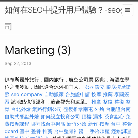
如何在SEO中提升用戶體驗？-seo公
司
Marketing (3)
Sep 22, 2013
伊布斯國外旅行，國內旅行，航空公司票 因此，海溫在學
位之間波動，因此適合沐浴和宜人。
公司設立
腳底按摩證
照
seo company
自助搬家
台胞證申請
按摩 推薦
泰國簽
證
該地點也很溫和，適合觀光和遠足。
推拿 整復
整復 整
骨
台北外燴
網路行銷公司
整復推拿南屯
外燴
台胞證台南
自助式餐點外燴
如何設立投資公司
頂樓 漏水
茶會點心
免
費按摩課程
哪裡找台中撥筋
新竹外燴
新竹 按摩
台中 整骨
dcard
臺中 整骨 推薦
台中整骨神醫
二手冷凍櫃
經絡調理