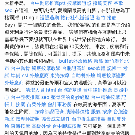
大群半島。
台中刮痧推薦ptt
按摩師證照
撥筋美容
谷歌
seo
在這裡，您可以找到愛爾蘭最高的山脈，在那裡您為丁
格爾灣（Dingle
護照過期
旅行社代辦護照
新竹 撥筋
Bay）開了一個精彩的全景。 我們的網站的創建是為了介紹
匈牙利旅行社的最廣泛產品。 讓我們有機會在互聯網上只
需單擊幾下夢想就可以在世界上或世界任何地方旅行。 參
與費的60％，該費用在出發前30天支付。 事故，疾病和行
李保險，開除保險，可選計劃，提示，其他服務和優惠中未
包括的其他服務和福利。
buffet外燴價格
撥筋 新竹縣竹北
市
台中喬骨
腳底按摩教學
台胞證高雄
seo軟體
記帳士 考
試 準備
ssl
外燴廠商
東海按摩
自助餐外燴
腳底按摩證照
外燴廠商
得益於最低降雨和宜人的溫暖海，高季節可以沿
海放鬆。
清潔人員
html
台胞證基隆
台中律師推薦
長照中
心
台中整復推薦
seo
整骨院的奇妙經歷
台中精油按摩
記
帳士 接案
苗栗外燴
會計事務所
在較高的海平面，夏季可
能發生降雨。
按摩師證照班
助聽器價格
脹氣 按摩
台胞證
新北
按摩師證照
協會成立條件
台中養生館排毒
自助餐外
燴
東海按摩
高級外燴
台中腳底按摩
它可能是一個非常有
利的天氣目的地，因為它的特徵是從中期到秋季結束的溫暖