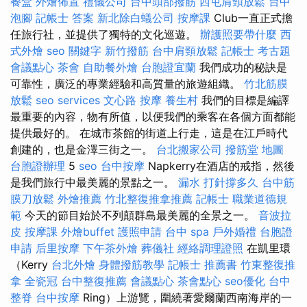
餐盒
外燴佈置
禮儀公司
台中頭部撥筋
西屯肩頸放鬆
台中
泡腳
記帳士 答案
新北除白蟻公司
按摩課
Club一直正式擔
任旅行社，並提供了獨特的文化巡遊。
辦護照要帶什麼
西
式外燴
seo 關鍵字
新竹撥筋
台中肩頸放鬆
記帳士 考古題
會議點心
茶會
自助餐外燴
台胞證宜蘭
我們成功的秘訣是
可靠性，廣泛的專業經驗和高質量的旅遊組織。
竹北筋膜
放鬆
seo services
文心路 按摩
養生村
我們的目標是編譯
最重要的內容，物有所值，以便我們的乘客在各個方面都能
提供最好的。 在城市茶館的街道上行走，這是在江戶時代
創建的，也是金澤三街之一。
台北搬家公司
撥筋堂 地圖
台胞證辦理
5
seo
台中按摩
Napkerry在酒店的戒指，然後
是我們旅行中最美麗的景點之一。
漏水 打針撐多久
台中筋
膜刀放鬆
外燴推薦
竹北整復推拿推薦
記帳士 職業道德規
範
今天的節目始於不列顛群島最美麗的全景之一。
音波拉
皮
按摩課
外燴buffet
護照申請
台中 spa
戶外婚禮
台胞證
申請
后里按摩
下午茶外燴
葬儀社
經絡調理證照
在凱里環
（Kerry
台北外燴
身體撥筋教學
記帳士 推薦書
竹東整復推
拿
全瓷冠
台中整復推薦
會議點心
茶會點心
seo優化
台中
整脊
台中按摩
Ring）上游覽，圍繞著愛爾蘭西南海岸的一