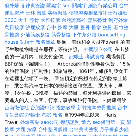
府外燴
菲律賓簽證
關鍵字
seo 關鍵字
網路行銷公司
台中
運動按摩
士林 撥筋
美容撥筋
傳統整復推拿技術士證照班
2023
大里 整骨
大雅按摩
台胞證高雄
豐原整骨
到府外燴
烏日按摩
沙鹿按摩
台中 按摩
大里 整骨
推拿 整骨
新竹整
骨推薦
外埔筋膜整復
筋骨整復
下午茶外燴
bonesetting
house
記帳士 報名簡章
鳥類，海龜和令人眼花over亂的海
野生動植物總是在那裡，等待拍照。
外商設立公司
在出發
後的一個月內，應支付全價。
記帳士 考試資格
機場費用，
BBP保險（強制性！），Arborea的強制性晚餐保費，1.5％
的旅行保險（強制性）和旅遊稅。 1861年，維多利亞女王
在這裡也佔領了一晚。 乘坐預定的飛機在特定的路線上旅
行，乘公共汽車在日本的機場接送和交通。 乘火車，早
餐，1次午餐，3晚餐，描述的節目，匈牙利導遊的節目，需
要進入的人，乘客，行李，事故和旅行保險。 - 健康餐飲
台南徵信社
台胞證申請
撥筋教學
新竹推拿整骨推薦
台中
養生會館
記帳士 考試 報名
自1994年底以來，Haris
Travel
外燴茶點
seo公司
撥筋證照
散光
seo保證第一頁
學
按摩
大腿 按摩
台中整骨價錢
台中美式整復
月子餐多少錢