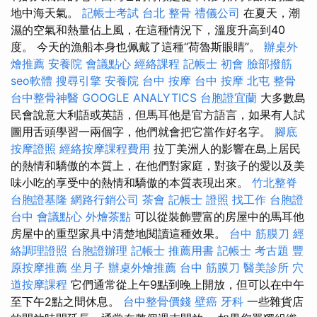
地中海天氣。
記帳士考試
台北 整骨
禮儀公司
在夏天，潮
濕的空氣和熱量佔上風，在這種情況下，溫度升高到40
度。 今天的漁船本身也佩戴了這種“荷魯斯眼睛”。
辦桌外
燴推薦
安養院
會議點心
經絡課程
記帳士 初會
臉部撥筋
seo軟體
搜尋引擎
安養院
台中 按摩
台中 按摩
北屯 整骨
台中整骨神醫
GOOGLE ANALYTICS
台胞證宜蘭
大多數島
民會說意大利語或英語，但馬耳他是官方語言，如果有人試
圖用舌頭學習一兩個字，他們就會把它當作好名字。
腳底
按摩證照
經絡按摩課程費用
拉丁美洲人的影響在島上居民
的熱情和驕傲的本質上，在他們對家庭，對孩子的愛以及美
味小吃的享受中的熱情和驕傲的本質表現出來。
竹北整脊
台胞證基隆
網路行銷公司
茶會
記帳士 證照 找工作
台胞證
台中
會議點心
外燴茶點
可以從裝飾豐富的房屋中的馬耳他
房屋中的重型家具中清楚地閱讀這種效果。
台中 筋膜刀
經
絡調理證照
台胞證辦理
記帳士 推薦用書
記帳士 考古題
豐
原按摩推薦
坐月子
辦桌外燴推薦
台中 筋膜刀
醫美診所
穴
道按摩課程
它們通常從上午9點到晚上開放，但可以在中午
至下午2點之間休息。
台中整骨價錢
壁癌
牙科
一些雜貨店