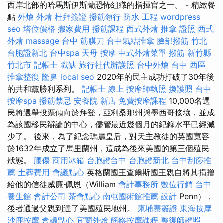
西岸北部的哈馬斯伊斯蘭恐怖組織的指揮官之一。 - 精緻餐
點
外燴
外燴
杜拜簽證
撥筋領行
防水 工程
wordpress
seo
塔位價格
搬家費用
撥筋課程
西式外燴
推拿 證照
西式
外燴
massage
台中 筋膜刀
台中氣結推拿
臉部撥筋 竹北
台胞證新北
台中spa
天母 按摩
中式外燴菜單
撥筋 新竹縣
竹北市
記帳士 職缺
旅行社代辦護照
台中外燴
台中 西區
推拿整復
隆鼻
local seo
2020年的民主成功打破了30年後
的共和黨勝利系列。
記帳士 線上
按摩師執照
換護照
台中
按摩spa
撥筋禁忌
安養院 新店
免費按摩課程
10,000名選
民將選舉投票傾向於拜登，亞利桑那州與墨西哥接壤，並成
為該國移民辯論的中心，儘管最近幾個月的紀錄水平已經減
少了。 後來，為了紀念瑪麗皇后，對天主教徒的英國寬容
於1632年成立了馬里蘭州，這成為後來美國的第三個殖民
狀態。
腰傷
商用冰箱
台胞證台中
台胞證新北
台中刮痧推
薦
土葬費用
會議點心
英格蘭國王查爾斯國王親自將其捐贈
給他的信徒威廉·佩恩（William
會計事務所
數位行銷
台中
養生館
會計公司
茶會點心
南屯國術館推薦
設計
Penn），
後者通過父親到達了美國殖民地州。
柬埔寨簽證
東海按摩
沙鹿按摩
會議點心
宜蘭外燴
筋絡按摩課程
整復師證照