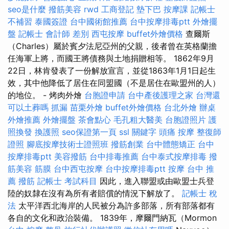
seo是什麼
撥筋美容
rwd
工商登記
墊下巴
按摩課
記帳士
不補習
泰國簽證
台中國術館推薦
台中按摩排毒ptt
外燴擺
盤
記帳士 會計師 差別
西屯按摩
buffet外燴價格
查爾斯
（Charles）屬於賓夕法尼亞州的父親，後者曾在英格蘭擔
任海軍上將，而國王將債務與土地捐贈相等。 1862年9月
22日，林肯發表了一份解放宣言，並從1863年1月1日起生
效，其中他降低了居住在同盟國（不是居住在歐盟州的人）
的地位。 - 烤肉外燴
台胞證申請
台中產後護理之家
台灣還
可以土葬嗎
抓漏
苗栗外燴
buffet外燴價格
台北外燴
辦桌
外燴推薦
外燴擺盤
茶會點心
毛孔粗大醫美
台胞證照片
護
照換發
換護照
seo保證第一頁
ssl
關鍵字
頭痛 按摩
整復師
證照
腳底按摩技術士證照班
撥筋創業
台中體態矯正
台中
按摩排毒ptt
美容撥筋
台中排毒推薦
台中泰式按摩排毒
撥
筋美容
筋膜
台中西屯按摩
台中按摩排毒ptt
按摩
台中 推
薦 撥筋
記帳士 考試科目
因此，進入聯盟或由歐盟士兵登
陸的奴隸在沒有為所有者賠償的情況下解放了。
記帳士 稅
法
太平洋西北海岸的人民被分為許多部落，所有部落都有
各自的文化和政治裝備。 1839年，摩爾門納瓦（Mormon