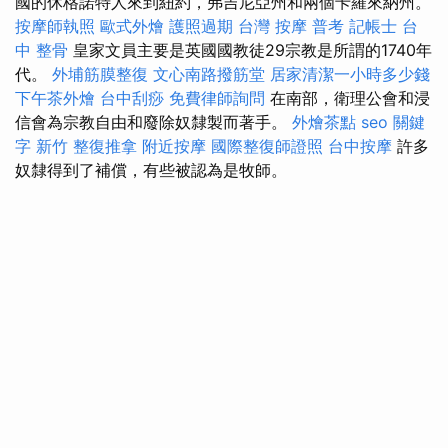
國的休格諾特人來到紐約，弗吉尼亞州和兩個卡羅來納州。
按摩師執照
歐式外燴
護照過期
台灣 按摩
普考 記帳士
台
中 整骨
皇家文員主要是英國國教徒29宗教是所謂的1740年
代。
外埔筋膜整復
文心南路撥筋堂
居家清潔一小時多少錢
下午茶外燴
台中刮痧
免費律師詢問
在南部，衛理公會和浸
信會為宗教自由和廢除奴隸製而著手。
外燴茶點
seo 關鍵
字
新竹 整復推拿
附近按摩
國際整復師證照
台中按摩
許多
奴隸得到了補償，有些被認為是牧師。