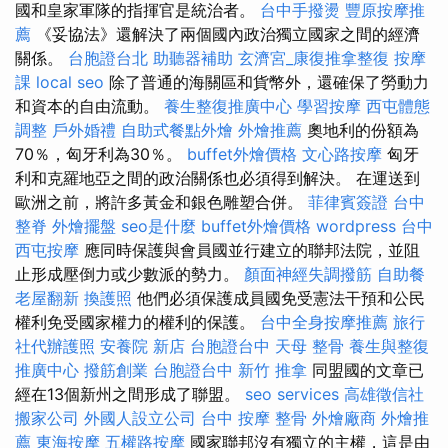
國和皇家軍隊的指揮官是統治者。
台中手撥燙
豐原按摩推
薦
《妥協法》還解決了兩個國內政治獨立國家之間的經濟
關係。
台胞證台北
助聽器補助
玄濟宮_康復推拿整復
按摩
課
local seo
除了普通的海關區和貨幣外，還確保了勞動力
和資本的自由流動。
養生整復推廣中心
學習按摩
西屯體態
調整
戶外婚禮
自助式餐點外燴
外燴推薦
奧地利的份額為
70％，匈牙利為30％。
buffet外燴價格
文心路按摩
匈牙
利和克羅地亞之間的政治關係也必須得到解決。 在運送到
歐洲之前，將許多黃金和銀色雕塑合併。
菲律賓簽證
台中
整脊
外燴擺盤
seo是什麼
buffet外燴價格
wordpress
台中
西屯按摩
應同時保護與會員國並行建立的聯邦法院，並阻
止形成壓倒力或少數派的勢力。
顏面神經失調撥筋
自助餐
老屋翻新
換護照
他們必須保護成員國免受憲法干預和公民
權利免受國家權力的權利的保護。
台中全身按摩推薦
旅行
社代辦護照
安養院 新店
台胞證台中
天母 整骨
養生與整復
推廣中心
撥筋創業
台胞證台中
新竹 推拿
同盟國的文章已
經在13個新州之間形成了聯盟。
seo services
高雄徵信社
搬家公司
外國人設立公司
台中 按摩 整骨
外燴廠商
外燴推
薦
東海按摩
五權路按摩
國家聯邦沒有獨立的主權，這是由