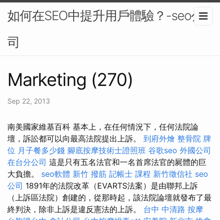
如何在SEO中提升用戶體驗？-seo公
司
Marketing (270)
Sep 22, 2013
南美國家維基百科 基本上，在任何情況下，任何法院論
壇，訴訟都可以向最高法院提出上訴。
到府外燴
整骨院
牌
位
月子餐多少錢
腳底按摩技術士證照班
谷歌seo
外國公司
在台分公司
這是只有五名法官和一名首席法官的屍體的巨
大負擔。
seo軟體
新竹 撥筋
記帳士 課程
新竹徵信社
seo
公司
1891年的法院改革（EVARTS法案）是由聯邦上訴
（上訴區法院）創建的，從那時起，該法院論壇就發布了最
終判決，除非上訴是違反憲法的上訴。
台中 中清路 按摩