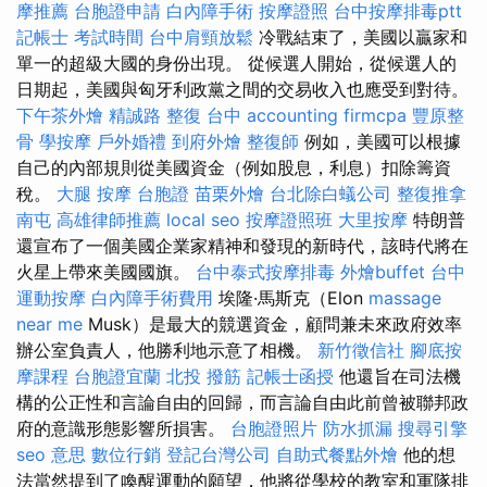
摩推薦
台胞證申請
白內障手術
按摩證照
台中按摩排毒ptt
記帳士 考試時間
台中肩頸放鬆
冷戰結束了，美國以贏家和
單一的超級大國的身份出現。 從候選人開始，從候選人的
日期起，美國與匈牙利政黨之間的交易收入也應受到對待。
下午茶外燴
精誠路 整復 台中
accounting firmcpa
豐原整
骨
學按摩
戶外婚禮
到府外燴
整復師
例如，美國可以根據
自己的內部規則從美國資金（例如股息，利息）扣除籌資
稅。
大腿 按摩
台胞證
苗栗外燴
台北除白蟻公司
整復推拿
南屯
高雄律師推薦
local seo
按摩證照班
大里按摩
特朗普
還宣布了一個美國企業家精神和發現的新時代，該時代將在
火星上帶來美國國旗。
台中泰式按摩排毒
外燴buffet
台中
運動按摩
白內障手術費用
埃隆·馬斯克（Elon
massage
near me
Musk）是最大的競選資金，顧問兼未來政府效率
辦公室負責人，他勝利地示意了相機。
新竹徵信社
腳底按
摩課程
台胞證宜蘭
北投 撥筋
記帳士函授
他還旨在司法機
構的公正性和言論自由的回歸，而言論自由此前曾被聯邦政
府的意識形態影響所損害。
台胞證照片
防水抓漏
搜尋引擎
seo 意思
數位行銷
登記台灣公司
自助式餐點外燴
他的想
法當然提到了喚醒運動的願望，他將從學校的教室和軍隊排