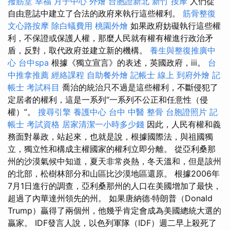
撥筋堂 幸福
月子中心
外燴
台胞證新北
新竹 按摩
人們從
自由意誌中建立了合法的政府來執行這些權利。
筋骨整復
文心路按摩
除白蟻費用
桃園外燴
如果政府妨礙執行這些權
利，不保證或保護人權，那麼人民就有權有權進行政治矛
盾，反對，取代政府並建立新的機構。
養生與整復推廣中
心
台中spa
根據《獨立宣言》的表述，英國政府，iii。
台
中推拿推薦
經絡課程
自助餐外燴
記帳士 線上
到府外燴
記
帳士 考試科目
喬治的統治只不過是這些權利，不斷侵犯了
定居者的權利，這是一系列“一系列不公正和任意性（侵
權）”。
搜尋引擎
養護中心
台中 中醫 整骨
台胞證照片
記
帳士 考試資格
居家清潔一小時多少錢
因此，人民有權和義
務面對暴政，站起來，也就是說，根據國際法，與祖國獨
立，獨立性和構成主權國家的權利立即分離。 從亞利桑那
州的沙漠氣候中知道，夏天非常炎熱，冬天溫和，但是該州
的北部，松樹林部分和山區比沙漠地區還原。 根據2006年
7月1日進行的調查，亞利桑那州的人口在美國增加了最快，
超過了內華達州領先的州。 如果唐納德·特朗普（Donald
Trump）贏得了兩個州，他幾乎肯定會成為美國總統大選的
贏家。 IDF發言人說，以色列軍隊（IDF）週二早上殺死了