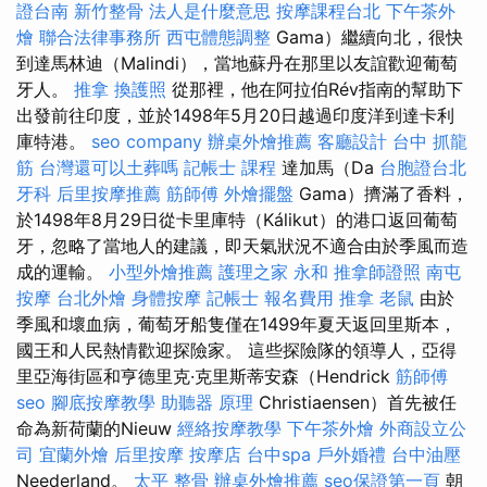
證台南
新竹整骨
法人是什麼意思
按摩課程台北
下午茶外
燴
聯合法律事務所
西屯體態調整
Gama）繼續向北，很快
到達馬林迪（Malindi），當地蘇丹在那里以友誼歡迎葡萄
牙人。
推拿
換護照
從那裡，他在阿拉伯Rév指南的幫助下
出發前往印度，並於1498年5月20日越過印度洋到達卡利
庫特港。
seo company
辦桌外燴推薦
客廳設計
台中 抓龍
筋
台灣還可以土葬嗎
記帳士 課程
達加馬（Da
台胞證台北
牙科
后里按摩推薦
筋師傅
外燴擺盤
Gama）擠滿了香料，
於1498年8月29日從卡里庫特（Kálikut）的港口返回葡萄
牙，忽略了當地人的建議，即天氣狀況不適合由於季風而造
成的運輸。
小型外燴推薦
護理之家 永和
推拿師證照
南屯
按摩
台北外燴
身體按摩
記帳士 報名費用
推拿
老鼠
由於
季風和壞血病，葡萄牙船隻僅在1499年夏天返回里斯本，
國王和人民熱情歡迎探險家。 這些探險隊的領導人，亞得
里亞海街區和亨德里克·克里斯蒂安森（Hendrick
筋師傅
seo
腳底按摩教學
助聽器 原理
Christiaensen）首先被任
命為新荷蘭的Nieuw
經絡按摩教學
下午茶外燴
外商設立公
司
宜蘭外燴
后里按摩
按摩店
台中spa
戶外婚禮
台中油壓
Neederland。
太平 整骨
辦桌外燴推薦
seo保證第一頁
朝