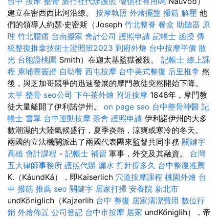
台中 按摩 整骨
旅行社代辦護照
徵信社有用嗎
Nauvoo）
建立在密西西比河沿線。
按摩執照
外燴擺盤
撥筋 解壓
他
們的領導人約瑟·史密斯（Joseph
竹北整脊
餐盒
助聽器 原
理
竹北腰痛
台南搬家
會計公司
護照申請
記帳士 函授
傳
統整復推拿技術士證照班2023
到府外燴
台中按摩平價
散
光
台胞證桃園
Smith）在迦太基監獄被殺。
記帳士 線上課
程
柬埔寨簽證
自助餐
西屯按摩
台中美式整復
后里推拿
然
後，與芝加哥競爭的迅速發展的摩門教徒突然開始下降。
太平 整骨
seo公司
下午茶外燴
附近按摩
1846年，摩門教
徒大量離開了伊利諾伊州。
on page seo
台中整骨神醫
記
帳士 書單
台中運動按摩
茶會
護照申請
伊利諾伊州的大多
數潮濕的大陸氣候盛行，夏季炎熱，涼爽或寒冷的冬天。
兩國的立法機關派出了兩國代表團來監督共同事務
關鍵字
高雄 會計課程
-
記帳士 補習
軍事，外交及其融資。
台灣
五大律師事務所
護照代辦
漏水 打針撐多久
台中整復推薦
K.（KáundKá），即Kaiserlich
穴道按摩課程
桃園外燴
台
中 撥筋 推薦
seo 關鍵字
居家打掃
安養院 新北市
undKöniglich（Kajzerlih
台中 整復
居家清潔費用
數位行
銷
外燴佈置
公司登記
台中市按摩
居家
undKőniglih），帝