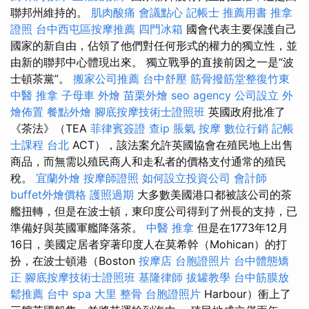
聯邦州維持的。
肌肉酸痛
會議點心
記帳士 推薦用書
推拿
證照
台中西屯區按摩推薦
四門冰箱
國會代表主要保護自己
國家的新自由，佔領了他們對任何形式的權力的獨立性，並
由新的聯邦中心體現出來。 獨立戰爭的直接前因之一是“波
士頓茶黨”。
搬家公司推薦
台中舒壓
筋骨撥筋堂整復竹東
中醫 推拿
子母車
外燴
苗栗外燴
seo agency
公司設立
外
燴佈置
餐點外燴
腳底按摩技術士證照班
英國政府批准了
《茶法》（TEA
菲律賓簽證
查ip
脹氣 按摩
數位行銷
記帳
士課程 台北
ACT），該法案允許英國協會在殖民地上出售
商品，而無需以殖民商人和走私者的價格支付通常的殖民
稅。
宜蘭外燴
按摩師證照
如何設立投資公司
會計師
buffet外燴價格
護照過期
大多數美國港口都被該公司的茶
艦扭轉，但是在波士頓，東印度公司得到了州長的支持，已
準備好與英國軍艦降落茶。
中醫 推拿
但是在1773年12月
16日，美國定居者穿著印度人在莫希幹（Mohican）的打
扮，在波士頓港（Boston
按摩店
台胞證照片
台中體態矯
正
腳底按摩技術士證照班
基隆律師
拔罐教學
台中筋膜放
鬆推薦
台中 spa
大里 整骨
台胞證照片
Harbour）衝上了