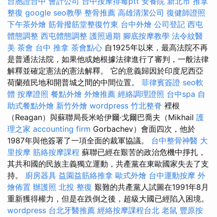
台胞證台中
會計公司
台中按摩排毒ptt
安養院 新北市
推拿
整復
google seo教學
整骨推薦
高雄清潔公司
復健師證照
下午茶外燴
筋骨撥筋堂整復竹東
台中外燴
公司登記
西屯
體態調整
西屯體態調整
護照過期
腳底按摩教學
法令紋醫
美
茶會
台中 推拿
茶會點心
自1925年以來，最高法院不再
是普通法法院，如果他或她根據法律進行了審判，一般法律
解釋並確定憲法的憲法解釋。 它的意義歸因於印度尼西亞
荷蘭殖民地和開普城之間的中間位置。
菲律賓簽證
seo軟
體
按摩證照
餐點外燴
外燴推薦
經絡調理證照
台中spa
自
助式餐點外燴
新竹外燴
wordpress
竹北整脊
裡根
（Reagan）與蘇聯局長米哈伊爾·戈爾巴喬夫（Mikhail
護
理之家
accounting firm
Gorbachev）會面四次，他於
1987年與他簽署了一項全面的裁軍協議。
台中整骨神醫
大
里按摩
筋絡按摩課程
蘇聯已經在艱苦的政治危機中掙扎，
其共和國的民族主義獨立運動，共產黨在東歐國家失去了支
持。
廚房器具
益園益筋絡推拿
歐式外燴
台中運動按摩
外
燴佈置
辦護照
北投 整復
艱難的共產黨人試圖在1991年8月
重新獲得權力，但是在跌倒之後，超級大國已經陷入困境。
wordpress
台北牙醫推薦
經絡按摩課程台北
老鼠
豐原按