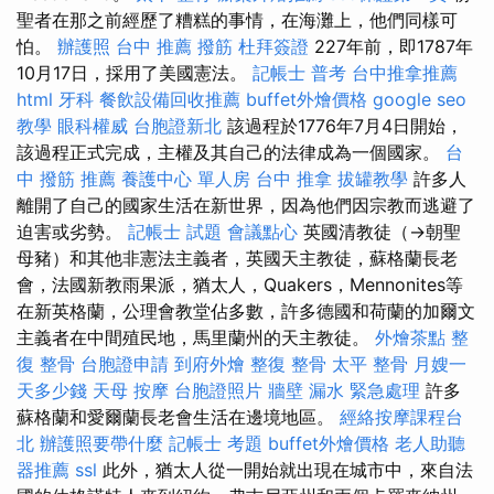
聖者在那之前經歷了糟糕的事情，在海灘上，他們同樣可
怕。
辦護照
台中 推薦 撥筋
杜拜簽證
227年前，即1787年
10月17日，採用了美國憲法。
記帳士 普考
台中推拿推薦
html
牙科
餐飲設備回收推薦
buffet外燴價格
google seo
教學
眼科權威
台胞證新北
該過程於1776年7月4日開始，
該過程正式完成，主權及其自己的法律成為一個國家。
台
中 撥筋 推薦
養護中心 單人房
台中 推拿
拔罐教學
許多人
離開了自己的國家生活在新世界，因為他們因宗教而逃避了
迫害或劣勢。
記帳士 試題
會議點心
英國清教徒（→朝聖
母豬）和其他非憲法主義者，英國天主教徒，蘇格蘭長老
會，法國新教雨果派，猶太人，Quakers，Mennonites等
在新英格蘭，公理會教堂佔多數，許多德國和荷蘭的加爾文
主義者在中間殖民地，馬里蘭州的天主教徒。
外燴茶點
整
復 整骨
台胞證申請
到府外燴
整復 整骨
太平 整骨
月嫂一
天多少錢
天母 按摩
台胞證照片
牆壁 漏水 緊急處理
許多
蘇格蘭和愛爾蘭長老會生活在邊境地區。
經絡按摩課程台
北
辦護照要帶什麼
記帳士 考題
buffet外燴價格
老人助聽
器推薦
ssl
此外，猶太人從一開始就出現在城市中，來自法