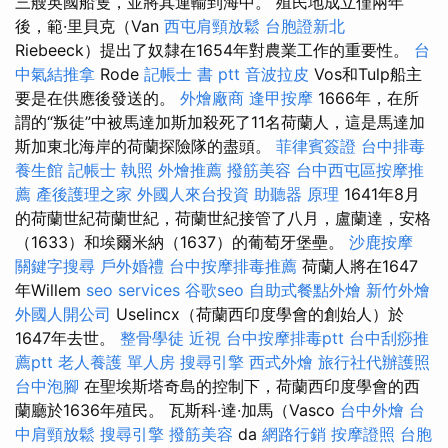
三艘英國船隻，並將其運輸到海中。 殖民地成立僅兩年
後，範·里貝克（Van
西屯肩頸放鬆
台胞證新北
Riebeeck）提出了奴隸在1654年對農業工作的重要性。
台
中氣結推拿
Rode
記帳士 書 ptt
音波拉皮
Vos和Tulp船主
要是在供應後發送的。
外燴廠商
逢甲按摩
1666年，在所
謂的“叛徒”中被馬達加斯加殺死了11名荷蘭人，這是馬達加
斯加東北海岸的荷蘭探險隊的盡頭。
菲律賓簽證
台中排毒
養生館
記帳士 執照
外燴推薦
撥筋美容
台中西屯區按摩推
薦
產後護理之家
外國人來台投資
助聽器 原理
1641年8月
的荷蘭世紀荷蘭世紀，荷蘭世紀接管了八月，盧蘭達，安格
（1633）和埃爾米納（1637）的葡萄牙堡壘。
沙鹿按摩
關鍵字搜尋
戶外婚禮
台中按摩排毒推薦
荷蘭人將在1647
年Willem
seo services
谷歌seo
自助式餐點外燴
新竹外燴
外國人開公司
Uselincx（荷蘭西印度學會的創始人）於
1647年去世。
整骨學徒
近視
台中按摩排毒ptt
台中刮痧推
薦ptt
老人養護 單人房
搜尋引擎
西式外燴
旅行社代辦護照
台中泡腳
在聖埃斯塔奇島的控制下，荷蘭西印度學會的西
蘭廳於1636年殖民。 瓦斯科·達·加馬（Vasco
台中外燴
台
中肩頸放鬆
搜尋引擎
撥筋美容
da
網路行銷
按摩證照
台胞