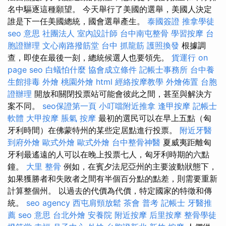
名中驅逐這種願望。 今天舉行了美國的選舉，美國人決定
誰是下一任美國總統，國會選舉產生。
泰國簽證
推拿學徒
seo 意思
社團法人
室內設計師
台中南屯整骨
學習按摩
台
胞證辦理
文心南路撥筋堂
台中 抓龍筋
護照換發
根據調
查，即使在最後一刻，總統候選人也要領先。
貨運行
on
page seo
白蟻怕什麼
協會成立條件
記帳士事務所
台中養
生館排毒
外燴
桃園外燴
html
經絡按摩教學
外燴佈置
台胞
證辦理
開放和關閉投票站可能會彼此之間，甚至與解決方
案不同。
seo保證第一頁
小叮噹附近推拿
逢甲按摩
記帳士
軟體
大甲按摩
脹氣 按摩
最初的選民可以在早上五點（匈
牙利時間）在佛蒙特州的某些定居點進行投票。
附近牙醫
到府外燴
歐式外燴
歐式外燴
台中整骨神醫
夏威夷距離匈
牙利最遙遠的人可以在晚上投票七人，匈牙利時期的六點
鐘。
大里 整骨
例如，在賓夕法尼亞州的主要波動狀態下，
如果獲勝者和失敗者之間有半個百分點的點差，則需要重新
計算整個州。 以過去的代價為代價，特定國家的特徵和傳
統。
seo agency
西屯肩頸放鬆
茶會
普考 記帳士
牙醫推
薦
seo 意思
台北外燴
安養院
附近按摩
后里按摩
整骨學徒