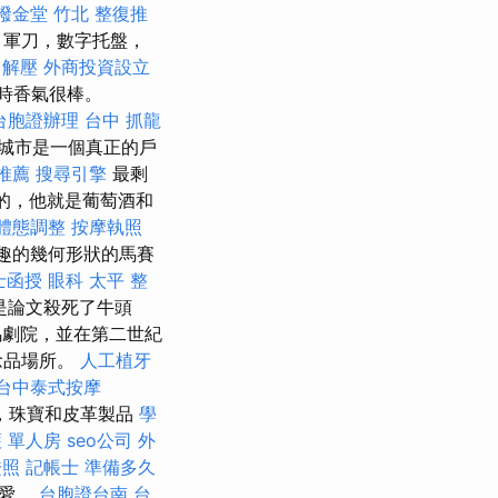
撥金堂
竹北 整復推
，軍刀，數字托盤，
 解壓
外商投資設立
時香氣很棒。
台胞證辦理
台中 抓龍
城市是一個真正的戶
推薦
搜尋引擎
最剩
到的，他就是葡萄酒和
體態調整
按摩執照
有趣的幾何形狀的馬賽
士函授
眼科
太平 整
是論文殺死了牛頭
劇院，並在第二世紀
念品場所。
人工植牙
台中泰式按摩
，珠寶和皮革製品
學
 單人房
seo公司
外
證照
記帳士 準備多久
寵愛。
台胞證台南
台