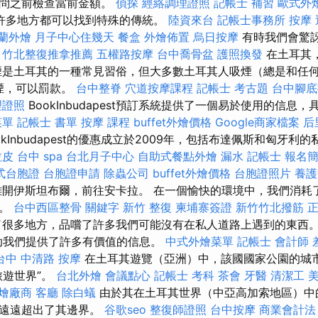
訪問之前檢查當前金額。
偵探
經絡調理證照
記帳士 補習
歐式外
許多地方都可以找到特殊的傳統。
陸資來台
記帳士事務所
按摩
蘭外燴
月子中心住幾天
餐盒
外燴佈置
烏日按摩
有時我們會驚
。
竹北整復推拿推薦
五權路按摩
台中喬骨盆
護照換發
在土耳其
煙是土耳其的一種常見習俗，但大多數土耳其人吸煙（總是和任
吸煙，可以罰款。
台中整脊
穴道按摩課程
記帳士 考古題
台中腳底
理證照
BookInbudapest預訂系統提供了一個易於使用的信息
菜單
記帳士 書單
按摩 課程
buffet外燴價格
Google商家檔案
后
okInbudapest的優惠成立於2009年，包括布達佩斯和匈牙
拉皮
台中 spa
台北月子中心
自助式餐點外燴
漏水
記帳士 報名
式台胞證
台胞證申請
除蟲公司
buffet外燴價格
台胞證照片
養護
開伊斯坦布爾，前往安卡拉。 在一個愉快的環境中，我們消耗
心。
台中西區整骨
關鍵字
新竹 整復
柬埔寨簽證
新竹竹北撥筋
很多地方，品嚐了許多我們可能沒有在私人道路上遇到的東西
na幫助我們提供了許多有價值的信息。
中式外燴菜單
記帳士 會計師 
台中 中清路 按摩
在土耳其遊覽（亞洲）中，該國國家公園的城市
旅遊世界”。
台北外燴
會議點心
記帳士 考科
茶會
牙醫
清潔工
燴廠商
客廳
除白蟻
由於其在土耳其世界（中亞高加索地區）中
，遠遠超出了其邊界。
谷歌seo
整復師證照
台中按摩
商業會計法