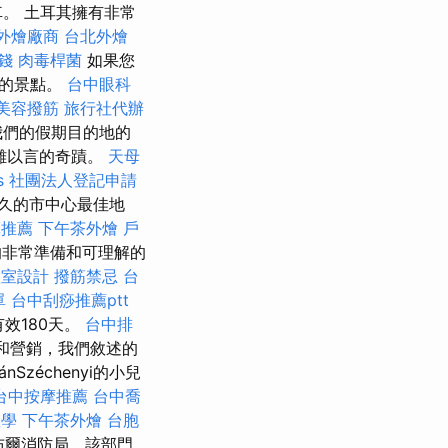
。 土耳其擁有非常
外燴廠商
台北外燴
錢
肉毒桿菌
如果您
久的景點。
台中眼科
美容撥筋
旅行社代辦
們的假期目的地的
其難以言的奇蹟。
天母
s
社團法人登記申請
久的市中心最佳地
摩推薦
下午茶外燴
戶
的非常準備和可理解的
臥室設計
撥筋禁忌
台
單
台中刮痧推薦ptt
效180天。
台中排
和營銷，我們敘述的
zéchenyi的小兒
台中按摩推薦
台中喬
教學
下午茶外燴
台胞
坦布爾消防局，該部門