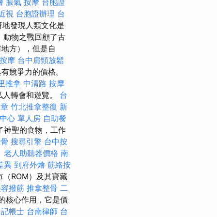
燴
脹氣 按摩
台胞證
近視
台胞證辦理
台
訝地發現人類文化是
，動物之戰回顧了古
何地方），但是自
按摩
台中肩頸放鬆
，具有競爭力的價格。
里推拿
中清路 按摩
利的私人轉會和遊覽。
台
簡章
竹北推拿整復
新
中心 單人房
自助餐
了神聖的食物，工作
正骨
搜尋引擎
台中按
。
老人助聽器價格
南
差異
到府外燴
筋絡按
（ROM）及其寶藏
美容撥筋
推拿整骨
二
的核心作用，它是價
 記帳士
台南律師
台