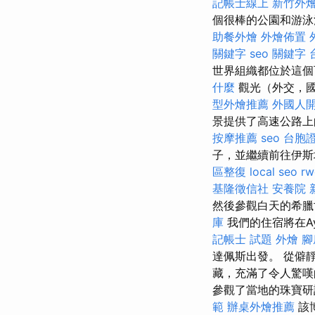
記帳士線上
新竹外
個很棒的公園和游泳
助餐外燴
外燴佈置
關鍵字
seo 關鍵字
世界組織都位於這個
什麼
觀光（外交，國
型外燴推薦
外國人
景提供了高速公路
按摩推薦
seo
台胞
子，並繼續前往伊斯
區整復
local seo
rw
基隆徵信社
安養院 
然後參觀白天的希
庫
我們的住宿將在Ayva
記帳士 試題
外燴
腳
達佩斯出發。 從僻
藏，充滿了令人驚
參觀了當地的珠寶
範
辦桌外燴推薦
該博