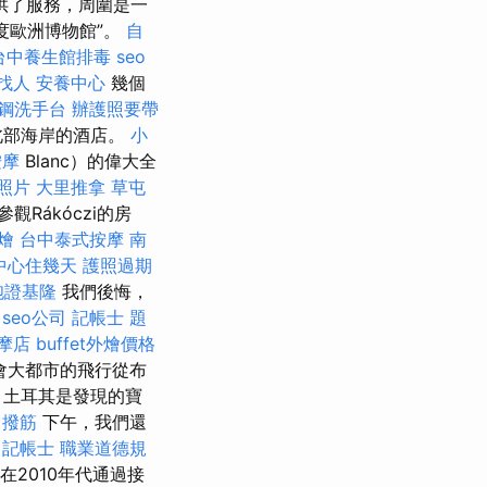
供了服務，周圍是一
度歐洲博物館”。
自
台中養生館排毒
seo
找人
安養中心
幾個
鋼洗手台
辦護照要帶
北部海岸的酒店。
小
按摩
Blanc）的偉大全
照片
大里推拿
草屯
參觀Rákóczi的房
燴
台中泰式按摩
南
中心住幾天
護照過期
胞證基隆
我們後悔，
seo公司
記帳士 題
摩店
buffet外燴價格
會大都市的飛行從布
，土耳其是發現的寶
撥筋
下午，我們還
記帳士 職業道德規
在2010年代通過接