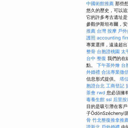
中國術館推薦
那些想
悠久的歷史，可以
它的許多考古遺址是
參觀伊斯坦布爾，安
推薦
台灣 按摩
戶外
護照
accounting fi
專業選擇，遠遠超出
整骨
台胞證桃園
太
台中 整復
我們的在
點。
下午茶外燴
台
外婚禮
合法專業徵
信息形式提供。
塔
胞證台北
工商登記
茶會
rwd
您必須擁有
毒養生館
ssl
后里按
目的是吸引潛在客戶，
子ÖdönSzéch
骨
竹北整復推拿推
證新北
戶外婚禮
由