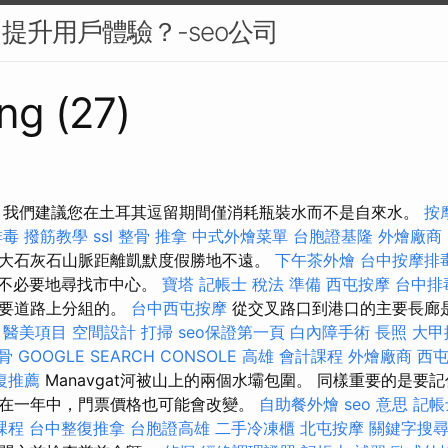
中提升用戶體驗？-seo公司
ng (27)
 我們建議您在土耳其逗留期間僅消耗瓶裝水而不是自來水。
按
排毒
撥筋教學
ssl
整骨 推拿
中式外燴菜單
台胞證基隆
外燴廠商
大石灰石山脈距離凱默度假勝地不遠。
下午茶外燴
台中按摩排
正在不必要地尋找市中心。
寶塔
記帳士 稅法 準備
西屯按摩
台中排
主要道路上分組的。
台中西屯按摩
從交叉路口到港口的主要長廊
。
醫美項目
空間設計
打掃
seo保證第一頁
白內障手術
長照
大甲
骨
GOOGLE SEARCH CONSOLE
高雄 會計課程
外燴廠商
西
復推薦
Manavgat河被山上的兩個水壩包圍。 同樣重要的是要
在一年中，門票價格也可能會改變。
自助餐外燴
seo 意思
記帳
課程
台中整復推拿
台胞證高雄
二手冷凍櫃
北屯按摩
關鍵字搜