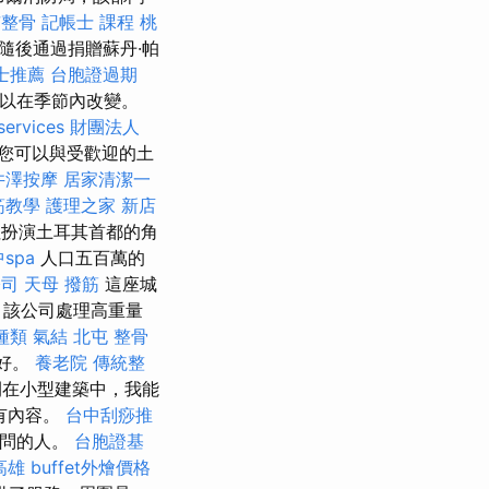
市整骨
記帳士 課程 桃
nyi隨後通過捐贈蘇丹·帕
士推薦
台胞證過期
可以在季節內改變。
services
財團法人
您可以與受歡迎的土
井澤按摩
居家清潔一
筋教學
護理之家 新店
拉扮演土耳其首都的角
spa
人口五百萬的
公司
天母 撥筋
這座城
 該公司處理高重量
種類
氣結
北屯 整骨
好。
養老院
傳統整
間在小型建築中，我能
有內容。
台中刮痧推
他問的人。
台胞證基
高雄
buffet外燴價格