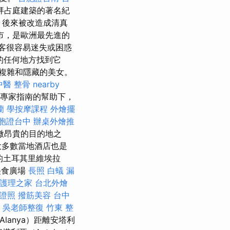
拜占庭建築的著名紀
，後來被改造成清真
市，是歐洲最先進的
客很容易迷失或困惑
的任何地方找到它
複雜和隱藏的美女。
中醫 整骨
nearby
當地專家指南的幫助下，
蘭
學按摩課程
外燴擺
胞證台中
辦桌外燴推
微昂貴的目的地之
大多數當地酒店也是
的土耳其里維埃拉
美食廣場
長照
白蟻
漏
護理之家
台北外燴
證照
撥筋美容
台中
吳老師整復
竹東 整
lanya）距離安塔利