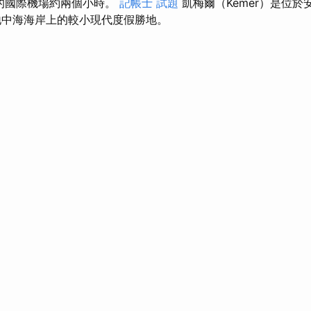
最近的國際機場約兩個小時。
記帳士 試題
凱梅爾（Kemer）是位於安
地中海海岸上的較小現代度假勝地。