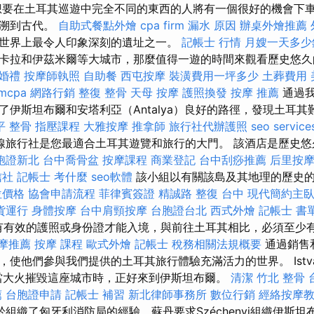
要在土耳其巡遊中完全不同的東西的人將有一個很好的機會下車
追溯到古代。
自助式餐點外燴
cpa firm
漏水 原因
辦桌外燴推薦
世界上最令人印象深刻的遺址之一。
記帳士 行情
月嫂一天多少
卡拉和伊茲米爾等大城市，那麼值得一遊的時間來觀看歷史悠
婚禮
按摩師執照
自助餐
西屯按摩
裝潢費用一坪多少
土葬費用
rmcpa
網路行銷
整復 整骨
天母 按摩
護照換發
按摩 推薦
通過我
了伊斯坦布爾和安塔利亞（Antalya）良好的路徑，發現土耳
平 整骨
指壓課程
大雅按摩
推拿師
旅行社代辦護照
seo service
線旅行社是您最適合土耳其遊覽和旅行的大門。 該酒店是歷史悠
胞證新北
台中喬骨盆
按摩課程
商業登記
台中刮痧推薦
后里按
信社
記帳士 考什麼
seo軟體
該小組以有關該島及其地理的歷史
位價格
協會申請流程
菲律賓簽證
精誠路 整復 台中
現代簡約主
貨運行
身體按摩
台中肩頸按摩
台胞證台北
西式外燴
記帳士 書
有效的護照或身份證才能入境，與前往土耳其相比，必須至少有
摩推薦
按摩 課程
歐式外燴
記帳士 稅務相關法規概要
通過銷售
使他們參與我們提供的土耳其旅行體驗充滿活力的世界。 IstvánS
enyi當大火摧毀這座城市時，正好來到伊斯坦布爾。
清潔
竹北 整骨
薦
台胞證申請
記帳士 補習
新北律師事務所
數位行銷
經絡按摩
於組織了匈牙利消防局的經驗，蘇丹要求Széchenyi組織伊斯