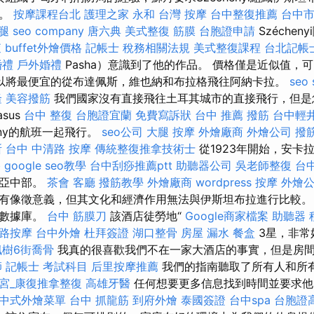
色。
按摩課程台北
護理之家 永和
台灣 按摩
台中整復推薦
台中
腿
seo company
唐六典
美式整復 筋膜
台胞證申請
Széche
查
buffet外燴價格
記帳士 稅務相關法規
美式整復課程
台北記帳
婚禮
戶外婚禮
Pasha）意識到了他的作品。 價格僅是近似值，
以將最便宜的從布達佩斯，維也納和布拉格飛往阿納卡拉。
seo 
隆
美容撥筋
我們國家沒有直接飛往土耳其城市的直接飛行，但是
sus
台中 整復
台胞證宜蘭
免費寫訴狀
台中 推薦 撥筋
台中輕
any的航班一起飛行。
seo公司
大腿 按摩
外燴廠商
外燴公司
撥
所
台中 中清路 按摩
傳統整復推拿技術士
從1923年開始，安卡
格
google seo教學
台中刮痧推薦ptt
助聽器公司
吳老師整復
台中
利亞中部。
茶會
客廳
撥筋教學
外燴廠商
wordpress
按摩
外燴
有像徵意義，但其文化和經濟作用無法與伊斯坦布拉進行比較。
布數據庫。
台中 筋膜刀
該酒店徒勞地“
Google商家檔案
助聽器 
路按摩
台中外燴
杜拜簽證
湖口整骨
房屋 漏水
餐盒
3星，非常
楓樹6街喬骨
我真的很喜歡我們不在一家大酒店的事實，但是房
師
記帳士 考試科目
后里按摩推薦
我們的指南聽取了所有人和所
宮_康復推拿整復
高雄牙醫
任何想要更多信息找到時間並要求
中式外燴菜單
台中 抓龍筋
到府外燴
泰國簽證
台中spa
台胞證