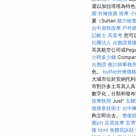
還以加拉塔塔為特
園
外燴推薦
按摩 小
夏（Sultan
聽力檢
台中肩頸按摩
戶外
記帳士 高普考
您可
社團法人
台胞證基
耳其航空公司或Pega
小時多少錢
Comp
台胞證
會計師事務
色。
buffet外燴價
大城市位於安納托
市對許多土耳其人具
數字化，分類和發
按摩執照
Just”
五權
復推拿技術士
台中
夠立即出去。
整復
薦ptt
足底按摩
玄濟
隆
html
免費寫訴狀