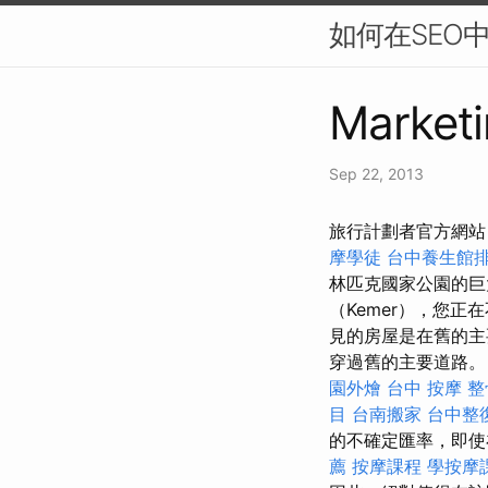
如何在SEO
Marketi
Sep 22, 2013
旅行計劃者官方網站
摩學徒
台中養生館
林匹克國家公園的巨
（Kemer），您
見的房屋是在舊的
穿過舊的主要道路
園外燴
台中 按摩 整
目
台南搬家
台中整
的不確定匯率，即使
薦
按摩課程
學按摩