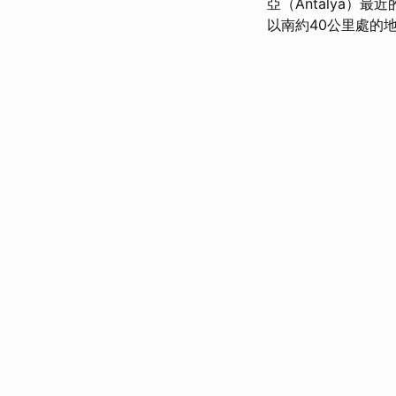
亞（Antalya）
以南約40公里處的