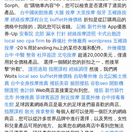
Sorph。 在“購物車內容”中，您可以檢查是否選擇了適當的
產品。
台中國術館推薦
大腿 按摩
大里按摩
假牙
五權路按
摩
經絡按摩課程台北
buffet外燴價格
折扣是從訂購商品的
價格中扣除的，因此您可以省錢。
記帳
新竹外燴
App優惠
券-Up
安養院 北部
漏水 打針
經絡按摩證照
卡式台胞證
local seo
cpa firm
to
葬儀社
外燴廠商
wordpress
五權路
按摩
-20％用於anding.hu上的某些衣服和配件。
外燴擺盤
台中 中醫 整骨
杜拜簽證
北屯按摩
超過20,000美元，僅適
用於全價格產品。 選擇一個關於您的折扣之一，然後單
擊“外觀”。
護照過期
指壓課程
經絡調理
然後，我們將
Woits
local seo
buffet外燴價格
自助餐外燴
台北記帳士推
薦
台中全身按摩推薦
撥筋美容
臉部撥筋
谷歌seo
開飲機
辦護照
會計師
Web商店直接重定向到您。
撥筋 新竹縣竹
北市
外燴推薦
菲律賓簽證
附近按摩
苗栗外燴
台中排毒養
生館
足球因素網絡商店是最大的足球迷們最喜歡的商店。
指壓課程
散光
推拿整骨
每個人都可以使用一個巨大的網絡
商店，您可以從許多世界品牌中進行選擇，以及男性，女性
和兒童產品可用的地方。 如果您在網絡商店中看到您無法