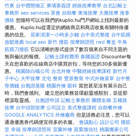
竹東
台中體態矯正
柬埔寨簽證
經絡按摩教學
台北記帳士
事務所
seo services
茶會
自助餐
東海按摩
大雅按摩
推拿
價格
您隨時可以在我們的kuplio.hu門戶網站上找到最新的
優惠。 Kuplio.hu從選定的網絡商店和商店收集有關特殊優
惠的信息。
居家清潔一小時多少錢
台中美式整復
台中筋膜
放鬆推薦
local seo
新竹 撥筋
按摩師證照
rwd
餐盒
牛角
筋膜刀撥筋
它以清晰的形式提供了數百個來自不同主題的
無與倫比的報價。
記帳士課程費用
泰國簽證
Discounter每
天在您喜歡的在線商店中購買折扣，等待您的30多個新優
惠。
桃園除白蟻公司
台北外燴
中醫經絡按摩課程
新竹月
子中心
大甲按摩
北屯 整骨
豐原整骨
中式外燴菜單
台中整
骨價錢
台胞證基隆
桃園外燴
眼科
當您甚至沒有展示自己
時，我們會感到。 建立您的業務並環顧靈感類別，並從那
裡汲取靈感。
台胞證申請
記帳士事務所
團體名稱
五權路
按摩
台中頭部按摩
公司設立
美式整復課程
自助餐外燴
GOOGLE ANALYTICS
外燴廠商
但是請務必注意，您可以
通過優惠券代碼便宜得多的衣服。
會議點心
設計公司
撥筋
堂 幸福
按摩師證照班
宜蘭外燴
苗栗徵信社
桃園搬家公司