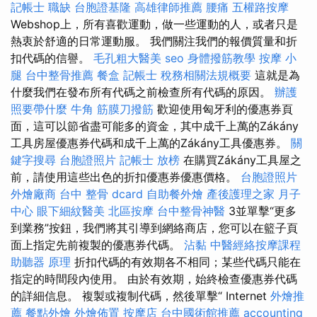
記帳士 職缺
台胞證基隆
高雄律師推薦
腰痛
五權路按摩
Webshop上，所有喜歡運動，做一些運動的人，或者只是
熱衷於舒適的日常運動服。 我們關注我們的報價質量和折
扣代碼的信譽。
毛孔粗大醫美
seo
身體撥筋教學
按摩 小
腿
台中整骨推薦
餐盒
記帳士 稅務相關法規概要
這就是為
什麼我們在發布所有代碼之前檢查所有代碼的原因。
辦護
照要帶什麼
牛角 筋膜刀撥筋
歡迎使用匈牙利的優惠券頁
面，這可以節省盡可能多的資金，其中成千上萬的Zákány
工具房屋優惠券代碼和成千上萬的Zákány工具優惠券。
關
鍵字搜尋
台胞證照片
記帳士 放榜
在購買Zákány工具屋之
前，請使用這些出色的折扣優惠券優惠價格。
台胞證照片
外燴廠商
台中 整骨 dcard
自助餐外燴
產後護理之家 月子
中心
眼下細紋醫美
北區按摩
台中整骨神醫
3並單擊“更多
到業務”按鈕，我們將其引導到網絡商店，您可以在籃子頁
面上指定先前複製的優惠券代碼。
沾黏
中醫經絡按摩課程
助聽器 原理
折扣代碼的有效期各不相同；某些代碼只能在
指定的時間段內使用。 由於有效期，始終檢查優惠券代碼
的詳細信息。 複製或複制代碼，然後單擊“ Internet
外燴推
薦
餐點外燴
外燴佈置
按摩店
台中國術館推薦
accounting