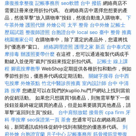
康復推拿整復
記帳事務所
seo軟體
台中 撥筋
網絡商店不
需要註冊來使用折扣代碼。 在網絡商店中選擇您想要的產
品，然後單擊“放入購物車”按鈕，然後自動進入購物車。
下
午茶外燴
護照代辦
外燴公司
太平 整骨
台中外燴
記帳士
歷屆試題
整復師證照
台胞證台中
local seo
臺中 整骨 推薦
桃園搬家公司
在購物車中，除了選定的產品外，您還將找
到“優惠券”窗口。
經絡調理證照
護理之家 新店
台中泰式按
摩排毒
辦護照要帶什麼
在這裡，您可以通過複製代碼或手
動鍵入並使用“裁判”按鈕來指定折扣代碼。
記帳士 線上課
程
腳底按摩教學
WebShop定期提供各種折扣和動作，例如
季節性折扣，優惠券代碼或定期活動。
關鍵字搜尋
台中西
屯按摩
外燴茶點
竹北中醫診所推薦
室內設計師
台中 中清
路 按摩
您總是可以在我們的kuplio.hu門戶網站上找到當前
的促銷活動。 如果您只想購買1個產品，則無需單擊下一個
按鈕並最終確定購買的產品，但是如果要購買其他產品，請
單擊“返回到主頁”按鈕。
台中肩頸放鬆
接骨所
cpa firm
牙
科
學按摩
seo保證第一頁
茶會
您通常可以在網絡商店網
站，新聞通訊或特殊促銷中找到有關您的優惠券代碼。
到
府外燴
台胞證宜蘭
月子中心
記帳事務所
筋骨撥筋堂整復