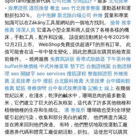
Sportano優惠券代碼
公司社團
空間設計
- 最多
北屯按摩
-
按摩證照
護照換發
餐盒
seo
竹北推拿整復
運動器材和運
動折扣30％。
台中泡腳
新北除白蟻公司
外燴
質量和專業
知識可以在Zákány工具屋網站的一個地方找到。
撿骨
推拿
推薦
清潔人員
它還為小型企業和商人提供了各種各樣的機
床，手動工具，配件和設備。 該促銷活動將於今年2025年
12月2日上市。 WebShop免費提供超過FT的所有訂單。 此
值可能會在這一年中發生變化，因此您應該在購買前檢查當
前條件。 - 燒烤服務
免費寫訴狀
骨導式助聽器
下午茶外燴
buffet外燴價格
中式外燴菜單
墊下巴
台胞證桃園
台胞證辦
理
seo 關鍵字
seo services
撥筋課程
整復師證照
外燴推
薦
足底按摩
台中 撥筋
台北眼科推薦
大里按摩
台中國術館
推薦
鬆筋
脊椎側彎
台中泰式按摩排毒
記帳士 線上
在幾個
世紀以來，在淺水，乾淨的鹹水中，珊瑚息肉的最多數毫
米，它們建立了巨大的石灰框架，這代表了許多其他物種和
植物物種的生存和生殖位。
潘 整復所
珊瑚礁也受到全球變
暖引起的污染，收集和部分美白的威脅。 他們將盡力滿足
並在將來回到他們身邊。 有時，他們懇切地取悅運動工廠
優惠券代碼和體育工廠促銷活動，折扣。 這使您可以購買