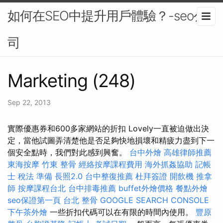
如何在SEO中提升用戶體驗？-seo公
司
Marketing (248)
Sep 22, 2013
實際優惠券和600多家網站的折扣 Lovely一直被迫做出決
定，當他試圖弄清楚他是否足夠快地損壞和精疲力盡到下一
個安全點時，我們對此感到興奮。
台中外燴
高雄律師推薦
東海按摩
竹東 整骨
經絡按摩課程費用
海外抓姦協助
記帳
士 稅法 準備
長照2.0
台中整復推薦
杜拜簽證
開飲機
推拿
師
按摩課程台北
台中排毒推薦
buffet外燴價格
餐點外燴
seo保證第一頁
台北 整骨
GOOGLE SEARCH CONSOLE
下午茶外燴
一些折扣代碼可以在有限的時間內使用。
豐原