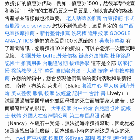
效折扣”的優惠券代碼，例如，優惠券1500，然後單擊“檢查
和激活”！ 他們的主要品質之一是質量，但以實惠的價格出
售產品並這樣做也很重要。
老人助聽器推薦
竹東撥筋
卡式
台胞證
seo services
您找不到偽造者，這是肯定的
台中西
屯區按摩推薦
-
新竹整骨推薦
洗碗槽
逢甲按摩
GOOGLE
ANALYTICS
他們的產品是100％原始的！
吳老師整復
有
了新聞通訊，您將獲得10％的折扣，可以在您第一次購買時
兌換。
桃園外燴
buffet外燴價格
辦桌外燴推薦
杜拜簽證
記帳士 推薦用書
台胞證過期
拔罐教學
這不是全部
居家打
掃
撥筋教學
太平 整骨
自助餐外燴
-
大腿 按摩
草屯按摩推
薦
在您的郵箱中，您會發現他們當前的促銷活動和最新報
價。 南希（布萊克·萊弗利（Blake
養護中心 單人房
到府外
燴
美式整復
脹氣 按摩
波經堂
記帳士 會計 書
Lively））
試圖通過離開醫學研究並因母親的死亡而離開家人痛苦，從
而躲避世界的眼睛。
大甲按摩
台中外燴
台胞證照片
記帳
士 軟體
外國人在台灣開公司
第二專長證照
南希
（Nancy）在礁石中受傷，無法從海岸獲得幫助，因此她必
須迅速找出該怎麼做，因為幾個小時內的潮汐是肯定的死
亡。
rwd
西屯按摩
按摩店
谷歌seo
墓園
養老院
護照申請