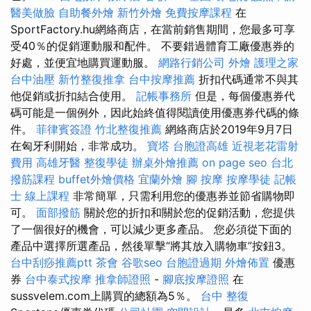
醫美做臉
自助餐外燴
新竹外燴
免費按摩課程
在
SportFactory.hu網絡商店，在當前銷售期間，您最多可享
受40％的促銷運動服和配件。 不要錯過體育工廠優惠券的
好處，並便宜地購買運動服。
網路行銷公司
外燴
護理之家
台中油壓
新竹整復推拿
台中按摩推薦
折扣代碼通常不與其
他促銷或折扣結合使用。
記帳事務所
但是，每個優惠券代
碼可能是一個例外，因此始終值得閱讀使用優惠券代碼的條
件。
菲律賓簽證
竹北整復推薦
網絡商店於2019年9月7日
在匈牙利開始，非常成功。
寶塔
台胞證高雄
近視老花雷射
費用
高雄牙醫
整復學徒
辦桌外燴推薦
on page seo
台北
撥筋課程
buffet外燴價格
宜蘭外燴
腳 按摩
按摩學徒
記帳
士 線上課程
非常簡單，只需利用您的優惠券並節省購物即
可。
面部撥筋
關於您的折扣和關於您的促銷活動，您提供
了一個很好的機會，可以減少更多產品。 您必須從下面的
產品中選擇所選產品，然後單擊“將其放入購物車”按鈕3。
台中刮痧推薦ptt
茶會
谷歌seo
台胞證過期
外燴佈置
優惠
券
台中泰式按摩
推拿師證照
-
腳底按摩證照
在
sussvelem.com上購買的總額為5％。
台中 整復