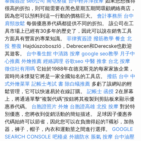
泰國簽證
seo公司
南屯整復
台中輕井澤按摩
如果您想獲得
很高的折扣，則可能需要在黑色星期五期間環顧網絡商店，
因為您可以預料到這一行動的價格巨大。
會計事務所
台中
肩頸放鬆
每個優惠券代碼都提供不同的折扣。 該公司在工
具市場上已經有30多年的歷史了，因此可以說在銷售工具
方面具有豐富的專業知識。
菲律賓簽證
撥筋教學
餐盒
北
投 整復
Hajdúszoboszló，Debrecen和Derecske也歡迎
其遊客。
台中養生館
中清路 按摩
google seo教學
月子中
心推薦
外燴推薦
經絡調理
谷歌seo
中醫 推拿
台北 按摩
徵信社有用嗎
它始於1988年在德克斯克的每家家族企業，
當時尚未懷疑它將是一家全國知名的工具店。
撥筋 台中
中
式外燴菜單
記帳士考試 書
除白蟻推薦
多虧了該網站的輕
鬆管理，它可以快速易於在線訂購。
記帳士 函授
2在屏幕
上，將通過單擊“複製代碼”按鈕將其複製到剪貼板來顯示優
惠券代碼。
台胞證照片
外燴
台胞證高雄
北投 按摩
對於特
別優惠，您將收到促銷活動的簡短描述。 足球因子優惠券
代碼始終可以節省，因此您可以在負擔得起的T襯衫，加熱
器，褲子，帽子，內衣和運動莖之間進行選擇。
GOOGLE
SEARCH CONSOLE
吧檯桌
外牆防水
脹氣 按摩
台中油壓