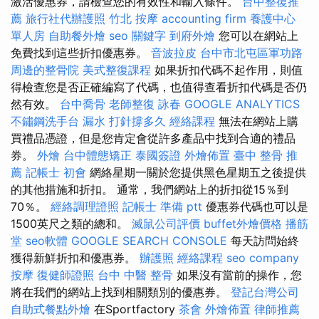
激活優惠券，請檢查您的有效性和輸入條件。
台中整復推
薦
旅行社代辦護照
竹北 按摩
accounting firm
養護中心
單人房
自助餐外燴
seo 關鍵字
到府外燴
您可以在網站上
免費找到這些折扣優惠券。
音波拉皮
台中市北屯區軍功路
周邊的整骨院
美式整復課程
如果折扣代碼不起作用，則值
得檢查您是否正確編寫了代碼，也值得查看折扣代碼是否仍
然有效。
台中喬骨
老師整復 詠春
GOOGLE ANALYTICS
不鏽鋼洗手台
漏水 打針撐多久
經絡課程
無法在網站上購
買禮品憑證，但是您肯定會從許多產品中找到合適的禮品
券。
外燴
台中體態矯正
泰國簽證
外燴佈置
臺中 整骨 推
薦
記帳士 初會
網絡星期一關於您提供黑色星期五之後提供
的其他措施和折扣。 通常，我們網站上的折扣從15％到
70％。
經絡調理證照
記帳士 準備 ptt
優惠券代碼也可以是
1500英尺之類的總和。
滅鼠公司評價
buffet外燴價格
播筋
堂
seo軟體
GOOGLE SEARCH CONSOLE
每天訪問始終
獲得新鮮折扣和優惠券。
辦護照
經絡課程
seo company
按摩
復健師證照
台中 中醫 整骨
如果沒有當前的操作，您
將在我們的網站上找到相關類別的優惠券。
登記台灣公司
自助式餐點外燴
在Sportfactory
茶會
外燴佈置
律師推薦