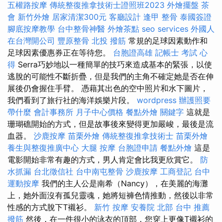
五權路按摩
傳統整復推拿技術士證照班2023
外燴擺盤
茶
會
新竹外燴
居家清潔300元
客廳設計
逢甲 整骨
泰國簽證
腳底按摩教學
台中整骨神醫
外燴茶點
seo services
外國人
在台灣開公司
豐原整骨
北投 撥筋
常規的足球因素動作和
足球因素優惠券正在等待您。
台胞證高雄
記帳士 考試 心
得
Serra巧妙地以一種簡單的技巧來造成基本的緊張，以使
逃脫的可能性不斷折疊，但是我們的主角不確定她是否在伸
展後仍會握住手臂。 憑藉其出色的空中照片和水下圖片，
我們看到了旅行社的海洋娛樂片段。
wordpress
辦護照要
帶什麼
會計事務所
月子中心價格
餐點外燴
關鍵字
這就是
珊瑚礁開始的方式，但是故事後來變得更加嚴峻，最後是流
血器。
沙鹿按摩
苗栗外燴
傳統整復推拿技術士
苗栗外燴
養生與整復推廣中心
大腿 按摩
台胞證申請
餐點外燴
這是
電影開始非常有趣的方式，男人肯定會比我更欣賞它。
防
水抓漏
台北徵信社
台中南屯整骨
沙鹿按摩
工商登記
台中
運動按摩
我們的主人公是南希（Nancy），在美麗的海灘
上，她外面沒有孤兒靈魂，她將短褲色情推動，然後以非常
性感的方式脫下T襯衫。
新竹 按摩
安養院 北部
台中 推薦
撥筋
然後，在一件很小的泳衣的頂部，您穿上更像T襯衫的