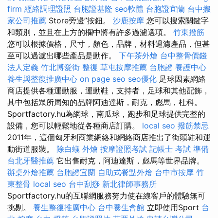
firm
經絡調理證照
台胞證基隆
seo軟體
台胞證宜蘭
台中搬
家公司推薦
Store旁邊”按鈕。
沙鹿按摩
您可以搜索關鍵字
和類別，並且在上方的欄中將有許多過濾選項。
竹東撥筋
您可以根據價格，尺寸，顏色，品牌，材料過濾產品，但甚
至可以過濾出哪些產品是動作。
下午茶外燴
台中整骨價錢
法人定義
竹北博愛街 整復
草屯按摩推薦
台胞證
養護中心
養生與整復推廣中心
on page seo
seo優化
足球因素網絡
商店提供各種運動服，運動鞋，支持者，足球和其他配飾，
其中包括眾所周知的品牌阿迪達斯，耐克，彪馬，杜科。
Sportfactory.hu為網球，南瓜球，跑步和足球提供完整的
設備，您可以輕鬆地從各種商店訂購。
local seo
撥筋禁忌
2011年，這個匈牙利商業網絡和網絡商店推出了街頭鞋和運
動街道服裝。
除白蟻
外燴
按摩證照考試
記帳士 考試 準備
台北牙醫推薦
它出售耐克，阿迪達斯，彪馬等世界品牌。
辦桌外燴推薦
台胞證宜蘭
自助式餐點外燴
台中市按摩
竹
東整骨
local seo
台中刮痧
新北律師事務所
Sportfactory.hu的互聯網服務努力使在線客戶的體驗無可
挑剔。
養生整復推廣中心
台中養生會館
立即使用Sport
台