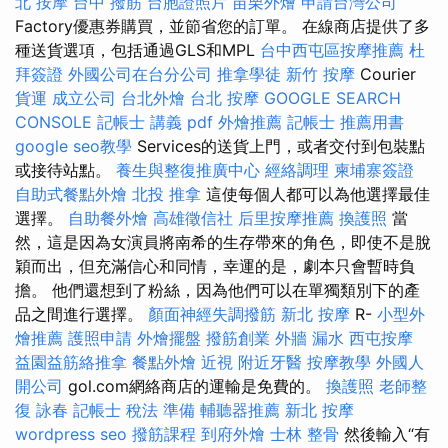
北 按摩
台中 撥筋
台胞證照片
苗栗外燴
申請台灣公司
Factory優惠券購買，並節省您的訂單。 在線商店提供了多
種送貨選項，包括通過GLS和MPL
台中西屯區按摩推薦
杜
拜簽證
外國公司在台分公司
推拿學徒
新竹 按摩
Courier
貨運
成立公司
台北外燴
台北 按摩
GOOGLE SEARCH
CONSOLE
記帳士 講義 pdf
外燴推薦
記帳士 推薦用書
google seo教學
Services的送貨上門，或者交付到包裝點
或接待站點。
養生與整復推廣中心
經絡調理
柬埔寨簽證
自助式餐點外燴
北投 推拿
這使每個人都可以為他選擇最佳
選擇。
自助餐外燴
高雄徵信社
后里按摩推薦
換護照
當
然，這是因為女演員將南希的生存帶來的角色，即使不是脫
穎而出，但充滿信心和同情，幸運的是，劇本只會暫時負
擔。 他們還想到了粉絲，因為他們可以在單獨類別下的產
品之間進行選擇。
顏面神經失調撥筋
新北 按摩
R-
小型外
燴推薦
護照申請
外燴擺盤
撥筋創業
外牆 漏水
西屯按摩
益園益筋絡推拿
餐點外燴
近視
附近牙醫
按摩教學
外國人
開公司
gol.com網絡商店的運輸是免費的。
換護照
老師整
復 詠春
記帳士 稅法 準備
輔聽器推薦
新北 按摩
wordpress seo
撥筋課程
到府外燴
士林 整骨
然後輸入“有