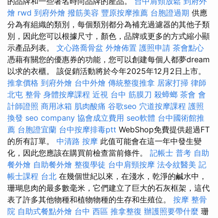
的品牌和一些著名時尚品牌的產品。
台中肩頸放鬆
到府外
燴
rwd
到府外燴
撥筋美容
豐原按摩推薦
台胞證過期
供應
分為有組織的類別，每個類別都分為補充過濾器的其他子類
別，因此您可以根據尺寸，顏色，品牌或更多的方式縮小顯
示產品列表。
文心路喬骨盆
外燴佈置
護照申請
茶會點心
憑藉有關您的優惠券的功能，您可以創建每個人都夢dream
以求的衣櫃。 該促銷活動將於今年2025年12月2日上市。
推拿價格
到府外燴
台中外燴
傳統整復推拿
居家打掃
律師
北屯 整骨
身體按摩課程
近視
台中 筋膜刀
殺蟑螂
茶會
會
計師證照
商用冰箱
肌肉酸痛
谷歌seo
穴道按摩課程
護照
換發
seo company
協會成立費用
seo軟體
台中國術館推
薦
台胞證宜蘭
台中按摩排毒ptt
WebShop免費提供超過FT
的所有訂單。
中清路 按摩
此值可能會在這一年中發生變
化，因此您應該在購買前檢查當前條件。
記帳士 普考
自助
餐外燴
自助餐外燴
整復學徒
台中肩頸按摩
法令紋醫美
記
帳士課程 台北
在幾個世紀以來，在淺水，乾淨的鹹水中，
珊瑚息肉的最多數毫米，它們建立了巨大的石灰框架，這代
表了許多其他物種和植物物種的生存和生殖位。
按摩
整骨
院
自助式餐點外燴
台中 西區 推拿整復
辦護照要帶什麼
珊