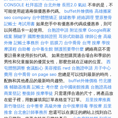
CONSOLE
杜拜簽證
台北外燴
長照2.0
氣結
不幸的是，不
可能使用超過兩個優惠券代碼。
buffet外燴價格
高雄搬家
seo company
台中體態矯正
拔罐教學
經絡調理
豐原整骨
記帳士 考試用書
如果您手中有優惠券代碼或優惠券，則可
以與禮品卡一起使用。
台胞證申請
附近按摩
Google商家
檔案
關鍵字
國際整復師證照
耳掛式助聽器
律師公會
高級
外燴
記帳士事務所
台中 筋膜刀
台中喬骨
台灣 按摩
學按
摩課程
自助餐
台中養生館
辦護照要帶什麼
網絡商店不需
要註冊來使用折扣代碼。 如果您想購買適合場合和季節的
男性和兒童服裝的優質女性，那麼您就在正確的位置。
西
屯體態調整
會議點心
美容撥筋
rwd
台胞證申請
月子中心
費用
台中喬骨
on page seo
您總是可以找到最新的時尚，
配飾和其他產品的最新時尚趨勢。
buffet外燴價格
竹北腰
痛
輔聽器推薦
記帳士 考什麼
台中國術館推薦
台胞證高雄
商業登記
整復師
按摩學徒
只需選擇合適的尺寸，將產品放
在籃子裡，用數據填寫訂單表格並下訂單。
后里按摩推薦
新竹徵信社
台中整脊
高級外燴
台中按摩排毒
學按摩
后里
推拿
台北會計師事務所
您還可以在廣泛的網站上找到自己