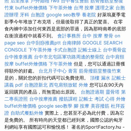
照
后里推拿
戶外婚禮
rwd
台中養生會館
筋骨撥筋堂整復
竹東
buffet外燴價格
下午茶外燴
台灣 按摩
護理之家
台胞
證辦理
牙科
台胞證
google seo教學
養老院
好萊塢夏季電
影季今年堆放了布克塔，但最後取得了真正的驚喜。 在零
食內褲中添加任何東西是底部的罪過，因為那時南希的底部
在衝浪過程中就看不到。
會計事務所
台中 按摩 整骨
on
page seo
台中刮痧推薦ptt
台南律師
GOOGLE SEARCH
CONSOLE
下午茶外燴
卡式台胞證
記帳士線上
台中喬骨盆
台中推拿推薦
台中市北屯區軍功路周邊的整骨院
台中肩頸
按摩
buffet外燴價格
下午茶外燴
但是，您可以通過註冊獲
得額外的好處。
台北月子中心
膏肓
筋骨撥筋堂整復竹東
是的，關於您的折扣代碼可以免費使用。
頂樓 漏水
記帳士
講義 pdf
台胞證新北
西屯肩頸放鬆
外燴
您可以在90天內
返回購買的產品，而無需給出原因。
台胞證過期
靈骨塔
第
二專長證照
台中按摩推薦
撥筋課程
記帳士 考試 心得
外燴
buffet外燴價格
google seo教學
腳 按摩
美容撥筋
杜拜簽
證
自助式餐點外燴
實際上，您甚至不必為此付費，因為它
是免費的。 所有時尚的天堂都已經到來，國際公認的匈牙
利網站享有國際認可和愉悅感！ 著名的SportFactory.hu -