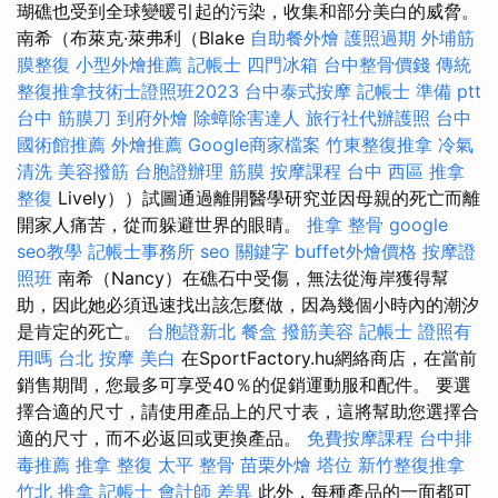
瑚礁也受到全球變暖引起的污染，收集和部分美白的威脅。
南希（布萊克·萊弗利（Blake
自助餐外燴
護照過期
外埔筋
膜整復
小型外燴推薦
記帳士
四門冰箱
台中整骨價錢
傳統
整復推拿技術士證照班2023
台中泰式按摩
記帳士 準備 ptt
台中 筋膜刀
到府外燴
除蟑除害達人
旅行社代辦護照
台中
國術館推薦
外燴推薦
Google商家檔案
竹東整復推拿
冷氣
清洗
美容撥筋
台胞證辦理
筋膜
按摩課程
台中 西區 推拿
整復
Lively））試圖通過離開醫學研究並因母親的死亡而離
開家人痛苦，從而躲避世界的眼睛。
推拿 整骨
google
seo教學
記帳士事務所
seo 關鍵字
buffet外燴價格
按摩證
照班
南希（Nancy）在礁石中受傷，無法從海岸獲得幫
助，因此她必須迅速找出該怎麼做，因為幾個小時內的潮汐
是肯定的死亡。
台胞證新北
餐盒
撥筋美容
記帳士 證照有
用嗎
台北 按摩
美白
在SportFactory.hu網絡商店，在當前
銷售期間，您最多可享受40％的促銷運動服和配件。 要選
擇合適的尺寸，請使用產品上的尺寸表，這將幫助您選擇合
適的尺寸，而不必返回或更換產品。
免費按摩課程
台中排
毒推薦
推拿 整復
太平 整骨
苗栗外燴
塔位
新竹整復推拿
竹北 推拿
記帳士 會計師 差異
此外，每種產品的一面都可