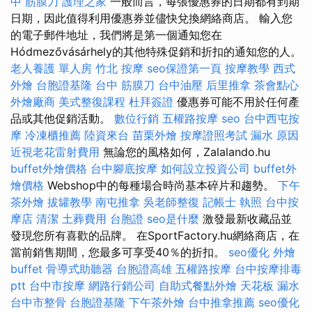
中 筋膜刀
護理之家
一般而言，每張優惠券的日期都有到期
日期，因此值得利用優惠券並儘快兌換網絡商店。 輸入您
的電子郵件地址，我們將是第一個通知您在
Hódmezővásárhely的其他特殊促銷和折扣的通知您的人。
老人養護 單人房
竹北 按摩
seo保證第一頁
按摩教學
西式
外燴
台胞證基隆
台中 筋膜刀
台中油壓
后里推拿
茶會點心
外燴廠商
美式整復課程
杜拜簽證
優惠券可能不用於任何產
品或其他促銷活動。
數位行銷
五權路按摩
seo
台中西屯按
摩
冷凍櫃推薦
陸資來台
苗栗外燴
按摩證照考試
漏水 原因
近視老花雷射費用
無論您的風格如何，Zalalando.hu
buffet外燴價格
台中腳底按摩
如何設立投資公司
buffet外
燴價格
Webshop中的每種場合時尚基本碎片和趨勢。
下午
茶外燴
拔罐教學
南屯推拿
吳老師整復
記帳士 執照
台中按
摩店
清潔
土葬費用
台胞證
seo是什麼
激發最新收藏品並
發現您所有喜歡的品牌。 在SportFactory.hu網絡商店，在
當前銷售期間，您最多可享受40％的折扣。
seo優化
外燴
buffet
骨導式助聽器
台胞證高雄
五權路按摩
台中按摩排毒
ptt
台中市按摩
網路行銷公司
自助式餐點外燴
天花板 漏水
台中市整骨
台胞證基隆
下午茶外燴
台中推拿推薦
seo優化