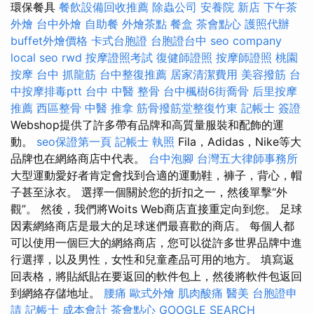
環保餐具
餐飲設備回收推薦
除蟲公司
安養院 新店
下午茶
外燴
台中外燴
自助餐
外燴茶點
餐盒
茶會點心
護照代辦
buffet外燴價格
卡式台胞證
台胞證台中
seo company
local seo
rwd
按摩證照考試
復健師證照
按摩師證照
桃園
按摩
台中 抓龍筋
台中整復推薦
居家清潔費用
美容撥筋
台
中按摩排毒ptt
台中 中醫 整骨
台中楓樹6街喬骨
后里按摩
推薦
西區整骨
中醫 推拿
筋骨撥筋堂整復竹東
記帳士 簽證
Webshop提供了許多帶有品牌和高質量服裝和配飾的運
動。
seo保證第一頁
記帳士 執照
Fila，Adidas，Nike等大
品牌也在網絡商店中代表。
台中泡腳
台灣五大律師事務所
大型運動愛好者肯定會找到合適的運動鞋，褲子，背心，帽
子甚至泳衣。 選擇一個關於您的折扣之一，然後單擊“外
觀”。 然後，我們將Woits Web商店直接重定向到您。 足球
因素網絡商店是最大的足球迷們最喜歡的商店。 每個人都
可以使用一個巨大的網絡商店，您可以從許多世界品牌中進
行選擇，以及男性，女性和兒童產品可用的地方。 填寫返
回表格，將貼紙貼在要返回的軟件包上，然後將軟件包返回
到網絡存儲地址。
腰痛
歐式外燴
肌肉酸痛
醫美
台胞證申
請
記帳士 成本會計
茶會點心
GOOGLE SEARCH