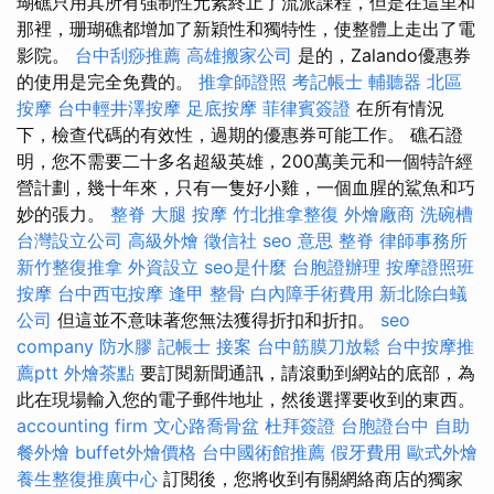
瑚礁只用其所有強制性元素終止了流派課程，但是在這里和
那裡，珊瑚礁都增加了新穎性和獨特性，使整體上走出了電
影院。
台中刮痧推薦
高雄搬家公司
是的，Zalando優惠券
的使用是完全免費的。
推拿師證照
考記帳士
輔聽器
北區
按摩
台中輕井澤按摩
足底按摩
菲律賓簽證
在所有情況
下，檢查代碼的有效性，過期的優惠券可能工作。 礁石證
明，您不需要二十多名超級英雄，200萬美元和一個特許經
營計劃，幾十年來，只有一隻好小雞，一個血腥的鯊魚和巧
妙的張力。
整脊
大腿 按摩
竹北推拿整復
外燴廠商
洗碗槽
台灣設立公司
高級外燴
徵信社
seo 意思
整脊
律師事務所
新竹整復推拿
外資設立
seo是什麼
台胞證辦理
按摩證照班
按摩
台中西屯按摩
逢甲 整骨
白內障手術費用
新北除白蟻
公司
但這並不意味著您無法獲得折扣和折扣。
seo
company
防水膠
記帳士 接案
台中筋膜刀放鬆
台中按摩推
薦ptt
外燴茶點
要訂閱新聞通訊，請滾動到網站的底部，為
此在現場輸入您的電子郵件地址，然後選擇要收到的東西。
accounting firm
文心路喬骨盆
杜拜簽證
台胞證台中
自助
餐外燴
buffet外燴價格
台中國術館推薦
假牙費用
歐式外燴
養生整復推廣中心
訂閱後，您將收到有關網絡商店的獨家