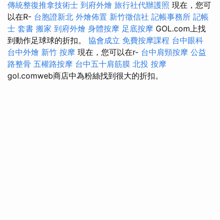
傳統整復推拿技術士
到府外燴
旅行社代辦護照
現在，您可
以在R-
台胞證新北
外燴佈置
新竹徵信社
記帳事務所
記帳
士 套書
搬家
到府外燴
身體按摩
足底按摩
GOL.com上找
到動作足球球的折扣。
協會成立
免費按摩課程
台中眼科
台中外燴
新竹 按摩
現在，您可以在r-
台中肩頸按摩
公益
路整骨
五權路按摩
台中五十肩筋膜
北投 按摩
gol.comweb商店中為粉絲找到很大的折扣。