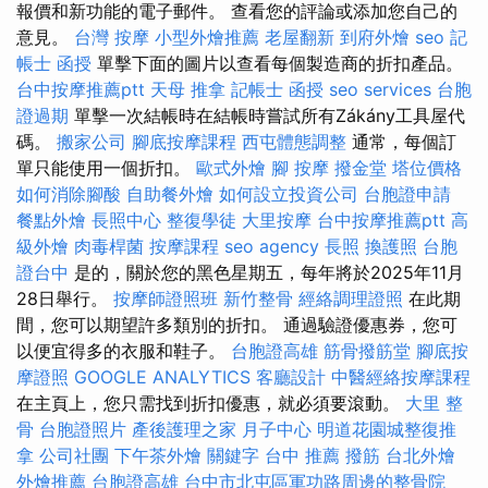
報價和新功能的電子郵件。 查看您的評論或添加您自己的
意見。
台灣 按摩
小型外燴推薦
老屋翻新
到府外燴
seo
記
帳士 函授
單擊下面的圖片以查看每個製造商的折扣產品。
台中按摩推薦ptt
天母 推拿
記帳士 函授
seo services
台胞
證過期
單擊一次結帳時在結帳時嘗試所有Zákány工具屋代
碼。
搬家公司
腳底按摩課程
西屯體態調整
通常，每個訂
單只能使用一個折扣。
歐式外燴
腳 按摩
撥金堂
塔位價格
如何消除腳酸
自助餐外燴
如何設立投資公司
台胞證申請
餐點外燴
長照中心
整復學徒
大里按摩
台中按摩推薦ptt
高
級外燴
肉毒桿菌
按摩課程
seo agency
長照
換護照
台胞
證台中
是的，關於您的黑色星期五，每年將於2025年11月
28日舉行。
按摩師證照班
新竹整骨
經絡調理證照
在此期
間，您可以期望許多類別的折扣。 通過驗證優惠券，您可
以便宜得多的衣服和鞋子。
台胞證高雄
筋骨撥筋堂
腳底按
摩證照
GOOGLE ANALYTICS
客廳設計
中醫經絡按摩課程
在主頁上，您只需找到折扣優惠，就必須要滾動。
大里 整
骨
台胞證照片
產後護理之家 月子中心
明道花園城整復推
拿
公司社團
下午茶外燴
關鍵字
台中 推薦 撥筋
台北外燴
外燴推薦
台胞證高雄
台中市北屯區軍功路周邊的整骨院