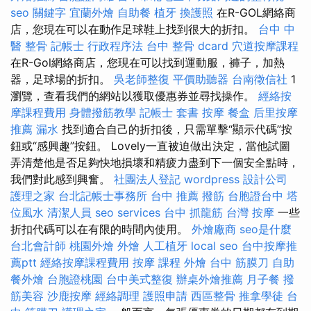
seo 關鍵字
宜蘭外燴
自助餐
植牙
換護照
在R-GOL網絡商
店，您現在可以在動作足球鞋上找到很大的折扣。
台中 中
醫 整骨
記帳士 行政程序法
台中 整骨 dcard
穴道按摩課程
在R-Gol網絡商店，您現在可以找到運動服，褲子，加熱
器，足球場的折扣。
吳老師整復
平價助聽器
台南徵信社
1
瀏覽，查看我們的網站以獲取優惠券並尋找操作。
經絡按
摩課程費用
身體撥筋教學
記帳士 套書
按摩
餐盒
后里按摩
推薦
漏水
找到適合自己的折扣後，只需單擊“顯示代碼”按
鈕或“感興趣”按鈕。 Lovely一直被迫做出決定，當他試圖
弄清楚他是否足夠快地損壞和精疲力盡到下一個安全點時，
我們對此感到興奮。
社團法人登記
wordpress
設計公司
護理之家
台北記帳士事務所
台中 推薦 撥筋
台胞證台中
塔
位風水
清潔人員
seo services
台中 抓龍筋
台灣 按摩
一些
折扣代碼可以在有限的時間內使用。
外燴廠商
seo是什麼
台北會計師
桃園外燴
外燴
人工植牙
local seo
台中按摩推
薦ptt
經絡按摩課程費用
按摩 課程
外燴
台中 筋膜刀
自助
餐外燴
台胞證桃園
台中美式整復
辦桌外燴推薦
月子餐
撥
筋美容
沙鹿按摩
經絡調理
護照申請
西區整骨
推拿學徒
台