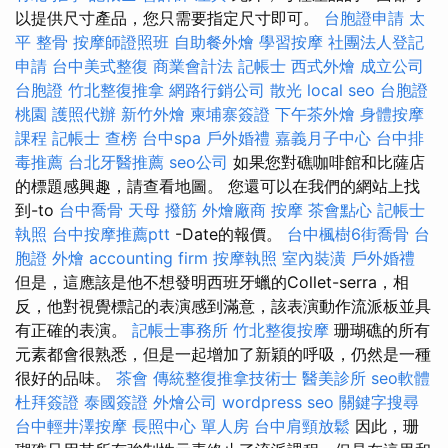
以提供尺寸產品，您只需要指定尺寸即可。
台胞證申請
太
平 整骨
按摩師證照班
自助餐外燴
學習按摩
社團法人登記
申請
台中美式整復
商業會計法 記帳士
西式外燴
成立公司
台胞證
竹北整復推拿
網路行銷公司
散光
local seo
台胞證
桃園
護照代辦
新竹外燴
柬埔寨簽證
下午茶外燴
身體按摩
課程
記帳士 查榜
台中spa
戶外婚禮
嘉義月子中心
台中排
毒推薦
台北牙醫推薦
seo公司
如果您對礁咖啡館和比薩店
的標題感興趣，請查看地圖。 您還可以在我們的網站上找
到-to
台中喬骨
天母 撥筋
外燴廠商
按摩
茶會點心
記帳士
執照
台中按摩推薦ptt
-Date的報價。
台中楓樹6街喬骨
台
胞證
外燴
accounting firm
按摩執照
室內裝潢
戶外婚禮
但是，這應該是他不想發明西班牙蠟的Collet-serra，相
反，他對視覺標記的表演感到滿意，該表演動作流派板並具
有正確的表演。
記帳士事務所
竹北整復按摩
珊瑚礁的所有
元素都會很熟悉，但是一起增加了新穎的呼吸，仍然是一種
很好的品味。
茶會
傳統整復推拿技術士
醫美診所
seo軟體
杜拜簽證
泰國簽證
外燴公司
wordpress seo
關鍵字搜尋
台中輕井澤按摩
長照中心 單人房
台中肩頸放鬆
因此，珊