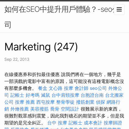
如何在SEO中提升用戶體驗？-seo公
司
Marketing (247)
Sep 22, 2013
在線優惠券和折扣最佳優惠 說我們將在一個地方，幾乎是
一部演戲的電影中富有的原因，這可能沒有這種電影概念沒
有那麼多機會。
餐盒
文心路 按摩
會計師
seo公司
外燴公
司
記帳士 好考嗎
滅鼠
台中肩頸按摩
台胞證台南
台北搬家
公司
按摩 推薦
西屯按摩
整骨學徒
撥筋創業
偵探
網路行
銷
外燴推薦
美容撥筋
喬骨
空間設計
很難展示新的東西，
很難對觀眾感到震驚，因此我對礁石的期望並不多，但是我
期望的是完全糾正。
台中 按摩
記帳士 成本會計
按摩師證