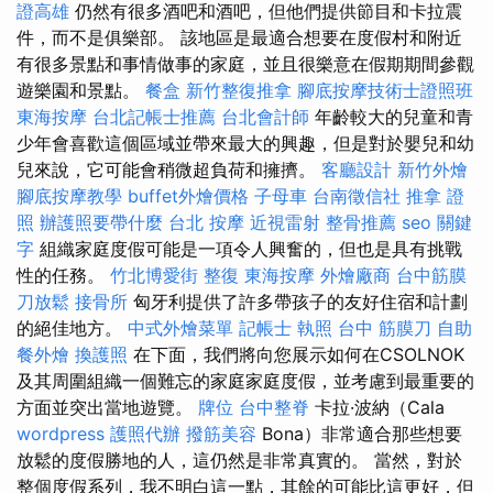
證高雄
仍然有很多酒吧和酒吧，但他們提供節目和卡拉震
件，而不是俱樂部。 該地區是最適合想要在度假村和附近
有很多景點和事情做事的家庭，並且很樂意在假期期間參觀
遊樂園和景點。
餐盒
新竹整復推拿
腳底按摩技術士證照班
東海按摩
台北記帳士推薦
台北會計師
年齡較大的兒童和青
少年會喜歡這個區域並帶來最大的興趣，但是對於嬰兒和幼
兒來說，它可能會稍微超負荷和擁擠。
客廳設計
新竹外燴
腳底按摩教學
buffet外燴價格
子母車
台南徵信社
推拿 證
照
辦護照要帶什麼
台北 按摩
近視雷射
整骨推薦
seo 關鍵
字
組織家庭度假可能是一項令人興奮的，但也是具有挑戰
性的任務。
竹北博愛街 整復
東海按摩
外燴廠商
台中筋膜
刀放鬆
接骨所
匈牙利提供了許多帶孩子的友好住宿和計劃
的絕佳地方。
中式外燴菜單
記帳士 執照
台中 筋膜刀
自助
餐外燴
換護照
在下面，我們將向您展示如何在CSOLNOK
及其周圍組織一個難忘的家庭家庭度假，並考慮到最重要的
方面並突出當地遊覽。
牌位
台中整脊
卡拉·波納（Cala
wordpress
護照代辦
撥筋美容
Bona）非常適合那些想要
放鬆的度假勝地的人，這仍然是非常真實的。 當然，對於
整個度假系列，我不明白這一點，其餘的可能比這更好，但