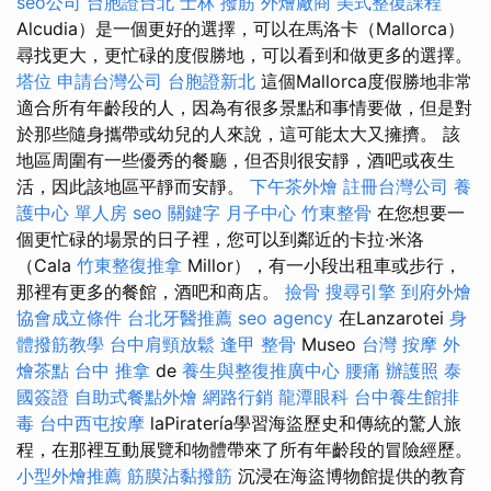
seo公司
台胞證台北
士林 撥筋
外燴廠商
美式整復課程
Alcudia）是一個更好的選擇，可以在馬洛卡（Mallorca）
尋找更大，更忙碌的度假勝地，可以看到和做更多的選擇。
塔位
申請台灣公司
台胞證新北
這個Mallorca度假勝地非常
適合所有年齡段的人，因為有很多景點和事情要做，但是對
於那些隨身攜帶或幼兒的人來說，這可能太大又擁擠。 該
地區周圍有一些優秀的餐廳，但否則很安靜，酒吧或夜生
活，因此該地區平靜而安靜。
下午茶外燴
註冊台灣公司
養
護中心 單人房
seo 關鍵字
月子中心
竹東整骨
在您想要一
個更忙碌的場景的日子裡，您可以到鄰近的卡拉·米洛
（Cala
竹東整復推拿
Millor），有一小段出租車或步行，
那裡有更多的餐館，酒吧和商店。
撿骨
搜尋引擎
到府外燴
協會成立條件
台北牙醫推薦
seo agency
在Lanzarotei
身
體撥筋教學
台中肩頸放鬆
逢甲 整骨
Museo
台灣 按摩
外
燴茶點
台中 推拿
de
養生與整復推廣中心
腰痛
辦護照
泰
國簽證
自助式餐點外燴
網路行銷
龍潭眼科
台中養生館排
毒
台中西屯按摩
laPiratería學習海盜歷史和傳統的驚人旅
程，在那裡互動展覽和物體帶來了所有年齡段的冒險經歷。
小型外燴推薦
筋膜沾黏撥筋
沉浸在海盜博物館提供的教育