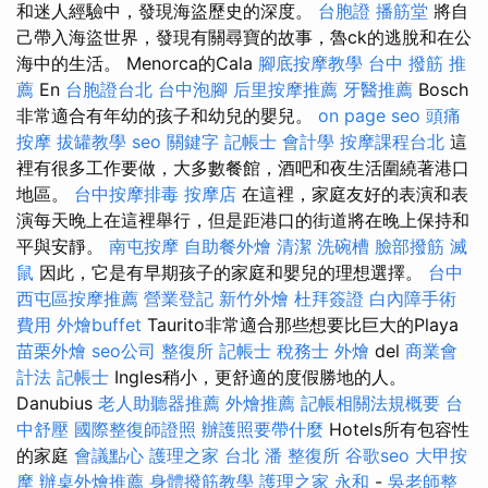
和迷人經驗中，發現海盜歷史的深度。
台胞證
播筋堂
將自
己帶入海盜世界，發現有關尋寶的故事，魯ck的逃脫和在公
海中的生活。 Menorca的Cala
腳底按摩教學
台中 撥筋 推
薦
En
台胞證台北
台中泡腳
后里按摩推薦
牙醫推薦
Bosch
非常適合有年幼的孩子和幼兒的嬰兒。
on page seo
頭痛
按摩
拔罐教學
seo 關鍵字
記帳士 會計學
按摩課程台北
這
裡有很多工作要做，大多數餐館，酒吧和夜生活圍繞著港口
地區。
台中按摩排毒
按摩店
在這裡，家庭友好的表演和表
演每天晚上在這裡舉行，但是距港口的街道將在晚上保持和
平與安靜。
南屯按摩
自助餐外燴
清潔
洗碗槽
臉部撥筋
滅
鼠
因此，它是有早期孩子的家庭和嬰兒的理想選擇。
台中
西屯區按摩推薦
營業登記
新竹外燴
杜拜簽證
白內障手術
費用
外燴buffet
Taurito非常適合那些想要比巨大的Playa
苗栗外燴
seo公司
整復所
記帳士 稅務士
外燴
del
商業會
計法 記帳士
Ingles稍小，更舒適的度假勝地的人。
Danubius
老人助聽器推薦
外燴推薦
記帳相關法規概要
台
中舒壓
國際整復師證照
辦護照要帶什麼
Hotels所有包容性
的家庭
會議點心
護理之家 台北
潘 整復所
谷歌seo
大甲按
摩
辦桌外燴推薦
身體撥筋教學
護理之家 永和
-
吳老師整