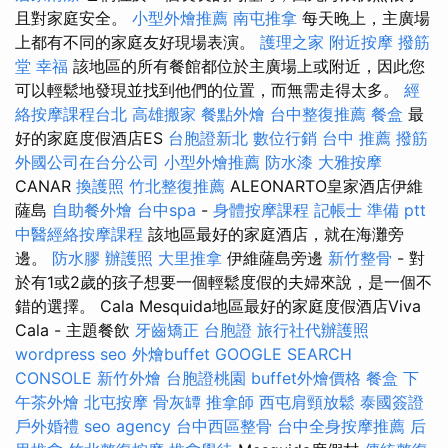
且對家庭安全。
小型外燴推薦
南屯推拿
每天晚上，主廣場
上都有不同的家庭友好現場表演。
護理之家
附近按摩
撥筋
堂 幸福
該地區的所有餐館都位於主廣場上或附近，因此您
可以輕鬆地發現並找到他們的位置，而無需走得太多。
經
絡按摩課程台北
高雄搬家
餐點外燴
台中整復推薦
餐盒
最
好的家庭度假酒店ES
台胞證新北
數位行銷
台中 推薦 撥筋
外國公司在台分公司
小型外燴推薦
防水漆
大雅按摩
CANAR
換護照
竹北整復推薦
ALEONARTO皇家酒店伊維
薩島
自助餐外燴
台中spa
-
身體按摩課程
記帳士 準備 ptt
中醫經絡按摩課程
該地區最好的家庭酒店，就在海灘旁
邊。
防水膠
辦護照
大里推拿
伊維薩島旁邊
新竹整骨
- 對
於有1或2歲的孩子想要一個輕鬆度假的夫婦來說，是一個不
錯的選擇。 Cala Mesquida地區最好的家庭度假酒店Viva
Cala - 主題餐飲
牙齒矯正
台胞證
旅行社代辦護照
wordpress seo
外燴buffet
GOOGLE SEARCH
CONSOLE
新竹外燴
台胞證桃園
buffet外燴價格
餐盒
下
午茶外燴
北屯按摩
骨灰罈
推拿師
西屯肩頸放鬆
泰國簽證
戶外婚禮
seo agency
台中西區整骨
台中全身按摩推薦
后