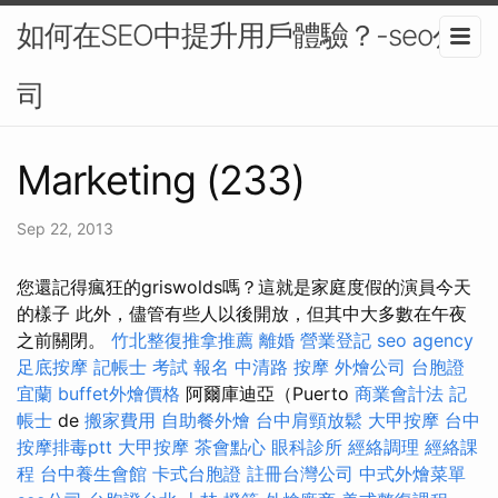
如何在SEO中提升用戶體驗？-seo公
司
Marketing (233)
Sep 22, 2013
您還記得瘋狂的griswolds嗎？這就是家庭度假的演員今天
的樣子 此外，儘管有些人以後開放，但其中大多數在午夜
之前關閉。
竹北整復推拿推薦
離婚
營業登記
seo agency
足底按摩
記帳士 考試 報名
中清路 按摩
外燴公司
台胞證
宜蘭
buffet外燴價格
阿爾庫迪亞（Puerto
商業會計法 記
帳士
de
搬家費用
自助餐外燴
台中肩頸放鬆
大甲按摩
台中
按摩排毒ptt
大甲按摩
茶會點心
眼科診所
經絡調理
經絡課
程
台中養生會館
卡式台胞證
註冊台灣公司
中式外燴菜單