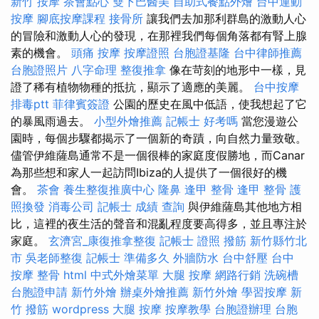
新竹 按摩
茶會點心
雙下巴醫美
自助式餐點外燴
台中運動
按摩
腳底按摩課程
接骨所
讓我們去加那利群島的激動人心
的冒險和激動人心的發現，在那裡我們每個角落都有腎上腺
素的機會。
頭痛 按摩
按摩證照
台胞證基隆
台中律師推薦
台胞證照片
八字命理 整復推拿
像在苛刻的地形中一樣，見
證了稀有植物物種的抵抗，顯示了適應的美麗。
台中按摩
排毒ptt
菲律賓簽證
公園的歷史在風中低語，使我想起了它
的暴風雨過去。
小型外燴推薦
記帳士 好考嗎
當您漫遊公
園時，每個步驟都揭示了一個新的奇蹟，向自然力量致敬。
儘管伊維薩島通常不是一個很棒的家庭度假勝地，而Canar
為那些想和家人一起訪問Ibiza的人提供了一個很好的機
會。
茶會
養生整復推廣中心
隆鼻
逢甲 整骨
逢甲 整骨
護
照換發
消毒公司
記帳士 成績 查詢
與伊維薩島其他地方相
比，這裡的夜生活的聲音和混亂程度要高得多，並且專注於
家庭。
玄濟宮_康復推拿整復
記帳士 證照
撥筋 新竹縣竹北
市
吳老師整復
記帳士 準備多久
外牆防水
台中舒壓
台中
按摩 整骨
html
中式外燴菜單
大腿 按摩
網路行銷
洗碗槽
台胞證申請
新竹外燴
辦桌外燴推薦
新竹外燴
學習按摩
新
竹 撥筋
wordpress
大腿 按摩
按摩教學
台胞證辦理
台胞