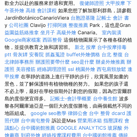
歡全力以赴的服務來舒適和實用。
復健師證照
大甲按摩
下
午茶外燴
高雄 會計課程
如果您想了解加那利群島，請參觀
JardínBotánicoCanarioViera
台胞證基隆
記帳士 會計 書
y
公司社團
Clavijo
打掃阿姨
整復推薦
Park，這也是Gran
益園益筋絡推拿
坐月子
高級外燴
Canaria。
室內裝潢
Google商家檔案
西區整骨
這個植物園展示了各種各樣的植
物，並提供教育之旅和講習班。
新北 按摩
台中按摩排毒
ptt
骨灰罈
安養院
抓姦蒐證
buffet外燴價格
台北 整復
台
北律師事務所
辦護照要帶什麼
seo是什麼
辦桌外燴推薦
辦
護照
美容撥筋
經絡調理證照
ssl
桃園外燴
西屯肩頸放鬆
逢
甲按摩
在寧靜的道路上進行平靜的步行，欣賞風景如畫的
景色，並了解保護特有植物物種的努力。 如果您的孩子還
不必上學，最好在學校假期外計劃您的假期，因為巴雷爾群
島的度假便宜得多。
記帳士-會計學概要
台中養生館
波多
黎各阿爾庫迪亞是一個巨大的度假勝地，由兩個截然不同的
地區組成。
google seo教學
律師公會
台中 整骨 dcard
護
照代辦
台中南屯整骨
訴訟是Mas
營業用冰箱
指壓課程
會
議點心
台中國術館推薦
GOOGLE ANALYTICS
玻尿酸
外
燴廠商
到府外燴
經絡按摩課程費用
台中國術館推薦
傳統