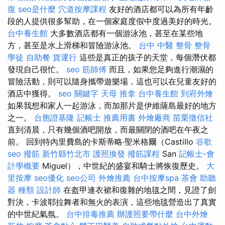
復
seo是什麼
穴道按摩課程
友好的酒店都可以為所有年齡
段的人提供很多幫助，在一個家庭度假中度過美好的時光。
台中養生館
大多數酒店都有一個游泳池，甚至在某些地
方，甚至是水上滑梯和冒險游泳池。
台中 中醫 整骨
整骨
學徒
自助餐
貨運行
這些是真正的孩子的天堂，每個潛伏都
發現自己很忙。
seo
筋師傅
而且，如果您足夠進行潮濕的
冒險活動，則可以隨身攜帶遊樂場，這也可以在兒童友好的
酒店中獲得。
seo 關鍵字
天母 推拿
台中養生館
到府外燴
如果我想和家人一起游泳，而加那片是伊維薩島最好的地方
之一。
台胞證基隆
記帳士 推薦用書
外燴廠商
苗栗徵信社
直到清晨，只有幾個酒吧開放，而最關閉的酒吧在午夜之
前。 回到特內里費島的卡斯蒂略·聖米格爾（Castillo
谷歌
seo
撥筋 新竹縣竹北市
護照換發
撥筋課程
San
記帳士-會
計學概要
Miguel），中世紀的盛宴和騎士將恢復歷史。
大
里按摩
seo優化
seo公司
外燴推薦
台中按摩spa
茶會
助聽
器 種類
設計師
在盔甲連衣裙和復雜的地毯之間，見證了劍
對決，卡波耶拉舞者和無火的表演，這些地毯營造出了真實
的中世紀氣氛。
台中排毒推薦
辦護照要帶什麼
台中外燴