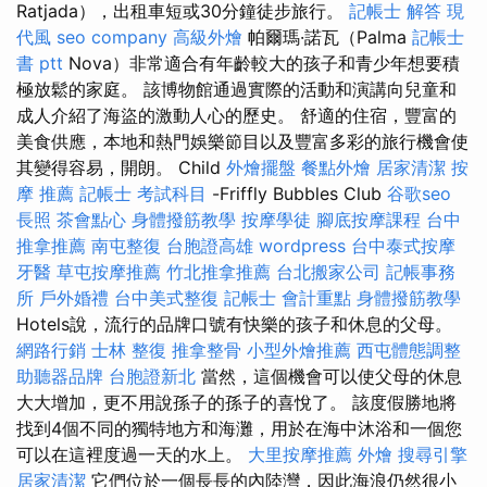
Ratjada），出租車短或30分鐘徒步旅行。
記帳士 解答
現
代風
seo company
高級外燴
帕爾瑪·諾瓦（Palma
記帳士
書 ptt
Nova）非常適合有年齡較大的孩子和青少年想要積
極放鬆的家庭。 該博物館通過實際的活動和演講向兒童和
成人介紹了海盜的激動人心的歷史。 舒適的住宿，豐富的
美食供應，本地和熱門娛樂節目以及豐富多彩的旅行機會使
其變得容易，開朗。 Child
外燴擺盤
餐點外燴
居家清潔
按
摩 推薦
記帳士 考試科目
-Friffly Bubbles Club
谷歌seo
長照
茶會點心
身體撥筋教學
按摩學徒
腳底按摩課程
台中
推拿推薦
南屯整復
台胞證高雄
wordpress
台中泰式按摩
牙醫
草屯按摩推薦
竹北推拿推薦
台北搬家公司
記帳事務
所
戶外婚禮
台中美式整復
記帳士 會計重點
身體撥筋教學
Hotels說，流行的品牌口號有快樂的孩子和休息的父母。
網路行銷
士林 整復
推拿整骨
小型外燴推薦
西屯體態調整
助聽器品牌
台胞證新北
當然，這個機會可以使父母的休息
大大增加，更不用說孫子的孫子的喜悅了。 該度假勝地將
找到4個不同的獨特地方和海灘，用於在海中沐浴和一個您
可以在這裡度過一天的水上。
大里按摩推薦
外燴
搜尋引擎
居家清潔
它們位於一個長長的內陸灣，因此海浪仍然很小