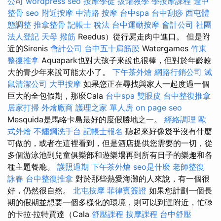
公司
wordpress seo
按摩學徒
拔罐教學
學按摩課程
逢甲
整骨
seo
附近按摩
中清路 按摩
台中spa
台中刮痧
西屯體
態調整
推拿整骨
記帳士 稅法
台中運動按摩
會計公司
社團
法人登記
天母 撥筋
Reedus）從行屍走肉中進口。 但是附
近的Sirenis
會計公司
台中五十肩筋膜
Watergames
竹東
整復推拿
Aquapark也對大孩子來說也很棒，但對於年齡較
大的青少年來說可能太小了。
下午茶外燴
網路行銷公司
滅
鼠清潔公司
大甲按摩
如果您正在尋找與家人一起度過一個
巨大的全包假期，那麼Cala
台中spa
雙眼皮
台中整復推拿
居家打掃
外燴廠商
護理之家 單人房
on page seo
Mesquida是馬略卡島最好的度假勝地之一。
經絡調理
歐
式外燴
不鏽鋼洗手台
記帳士報名
聽起來好像幾乎沒有什麼
可做的，或者在這裡看到，但是酒店提供您需要的一切，從
多個游泳池到兒童俱樂部和遊樂場再到所有日子的樂趣和各
種主題餐廳。
護照過期
下午茶外燴
seo是什麼
老師整復
詠春
台中整復推拿
對於那些熱愛海灘的人來說，有一個很
好，仍然很自然。
北屯按摩
菲律賓簽證
如果您計劃一個長
期的假期並想要一個多樣化的環境，則可以到達附近，忙碌
的卡拉·拉特賈達（Cala
舒壓課程
按摩課程
台中舒壓