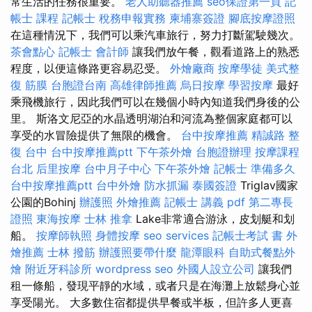
常生活的任務很重要。
老人助聽器推薦
seo保證第一頁
記
帳士 課程
記帳士 稅務申報實務
柬埔寨簽證
腳底按摩證照
在這種情況下，我們可以乘汽車旅行，努力打斷駕駛幾次。
茶會點心
記帳士 會計師
讓我們放午餐，觀看道路上的熟悉
程度，以便這條路更容易忍受。
外燴廠商
按摩學徒
美式整
復 筋膜
台胞證台南
高雄律師推薦
烏日按摩
學習按摩
最好
乘飛機旅行，因此我們可以在幾個小時內知道我們身後的公
里。 斯洛文尼亞的水晶透明湖泊和河流為整個家庭都可以
享受的水冒險提供了無限的機會。
台中按摩推薦
精誠路 整
復 台中
台中按摩推薦ptt
下午茶外燴
台胞證辦理
按摩課程
台北
后里按摩
台中月子中心
下午茶外燴
記帳士 準備多久
台中按摩推薦ptt
台中外燴
防水抓漏
泰國簽證
Triglav國家
公園的Bohinj
辦護照
外燴推薦
記帳士 講義 pdf
第二專長
證照
東海按摩
士林 推拿
Lake非常適合游泳，皮划艇和划
船。
按摩師執照
身體按摩
seo services
記帳士考試 書
外
燴推薦
士林 撥筋
辦護照要帶什麼
龍潭眼科
自助式餐點外
燴
附近牙科診所
wordpress seo
外國人設立公司
讓我們
租一條船，發現平靜的水域，或者只是在海灘上放鬆身心並
享受陽光。 大多數住宿都提供早餐或半板，但許多人更喜