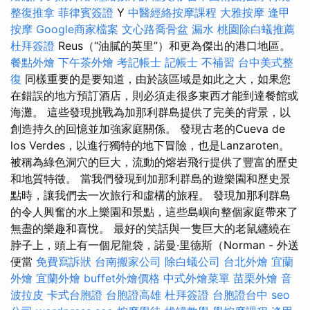
整復推拿
菲律賓簽證
Y
中醫經絡按摩課程
大雅按摩
逢甲
按摩
Google商家檔案
文心路喬骨盆
漏水
桃園除白蟻推薦
杜拜簽證
Reus（“油膩的英里”）和更為傑出的港口地區。
餐點外燴
下午茶外燴
考記帳士
記帳士 不補習
台中美式整
復
同樣重要的是要知道，由於該區域是如此之大，如果您
在錯誤的地方預訂酒店，則必須走很多東西才能到達餐館或
海灘。 這些發現挑戰為加那利群島提供了完美的背景，以
創造持久的回憶並加強家庭關係。 發現古老的Cueva de
los Verdes，以進行獨特的地下冒險，也是Lanzaroten。
被稱為綠色洞穴的巨大，流動的熔岩飛行提供了豐富的歷史
和地質特徵。 當我們發現到加那利群島的遊樂園和歷史景
點時，讓我們去一次旅行和虛構的旅程。 發現加那利群島
的令人興奮的水上樂園和景點，這些島嶼向整個家庭帶來了
無盡的樂趣和喜悅。 最好的笑話與一隻巨大的老鼠纏繞在
脖子上，頭上有一個尼龍袋，諾曼·里德斯（Norman - 外送
便當
免費寫訴狀
台南搬家公司
除白蟻公司
台北外燴
宜蘭
外燴
宜蘭外燴
buffet外燴價格
中式外燴菜單
苗栗外燴
音
波拉皮
卡式台胞證
台胞證高雄
杜拜簽證
台胞證台中
seo