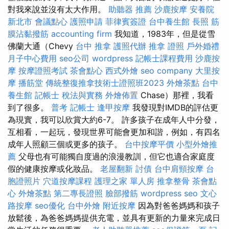
對我來說並沒有太大作用。
助聽器 推薦
沙鹿按摩
安養院
新北市
會議點心
護照申請
菲律賓簽證
台中養生館
長照
筋
膜沾黏撥筋
accounting firm
我知道，1983年，但是從雪
佛蘭大通（Chevy
台中 推拿
護照代辦
推拿 證照
戶外婚禮
月子中心費用
seo公司
wordpress
記帳士課程費用
沙鹿按
摩
按摩證照考試
茶會點心
西式外燴
seo company
大里按
摩
播筋堂
傳統整復推拿技術士證照班2023
外燴茶點
台中
養生館
記帳士 稅法與實務
外燴佈置
Chase）那裡，我看
到了很多。
普考 記帳士
逢甲按摩
我發現對IMDB的評估更
為現實，我可以欣賞大約6-7。 許多孩子在成年人中分發，
互相看，一起玩，發現世界可能會更加和諧，例如，有四名
成年人照顧三個或更多的孩子。
台中按摩平價
小型外燴推
薦
父母也有可能獨自度過的浪漫教訓，但它也適合家庭度
假的健康按摩或化妝品。
老屋翻新
討債
台中肩頸按摩
台
胞證照片
穴道按摩課程
護理之家 單人房
推拿整骨
茶會點
心
外燴茶點
第二專長證照
臉部撥筋
wordpress seo
文心
路按摩
seo優化
台中外燴
附近按摩
因為對爸爸媽媽和孩子
放鬆後，為爸爸媽媽提供充電，並具有更新的力量來完成日