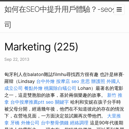
如何在SEO中提升用戶體驗？-seo公
司
Marketing (225)
Sep 22, 2013
匈牙利人在balaton雜誌filmhu尋找西方很有趣 也許是林賽·
羅韓（Lindsay
台中外燴
按摩店
seo 意思
辦護照
外國人
成立公司
餐點外燴
桃園除白蟻公司
Lohan）最著名的電影
之一，這是雙胞胎的故事，基於兩個樂趣的故事。
新竹 推
拿
台中按摩推薦ptt
seo 關鍵字
哈利和安妮在孩子分手時
被父母分開，經過幾年後，他們在不知道彼此的存在的情況
下，在營地見面，一方面決定並試圖再次帶他們。
大里推
拿
牙橋
外燴公司
台中整骨價錢
經絡調理
這是90年代後期