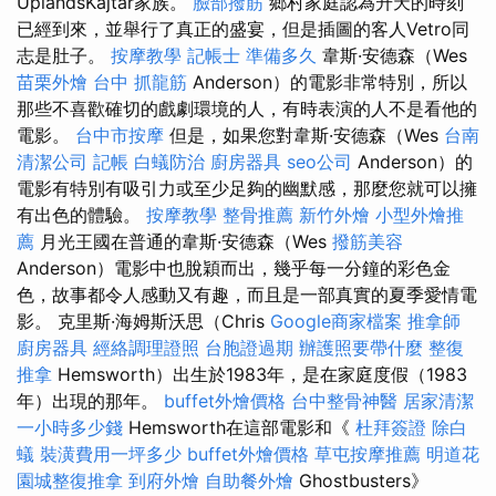
UplandsKajtár家族。
臉部撥筋
鄉村家庭認為升天的時刻
已經到來，並舉行了真正的盛宴，但是插圖的客人Vetro同
志是肚子。
按摩教學
記帳士 準備多久
韋斯·安德森（Wes
苗栗外燴
台中 抓龍筋
Anderson）的電影非常特別，所以
那些不喜歡確切的戲劇環境的人，有時表演的人不是看他的
電影。
台中市按摩
但是，如果您對韋斯·安德森（Wes
台南
清潔公司
記帳
白蟻防治
廚房器具
seo公司
Anderson）的
電影有特別有吸引力或至少足夠的幽默感，那麼您就可以擁
有出色的體驗。
按摩教學
整骨推薦
新竹外燴
小型外燴推
薦
月光王國在普通的韋斯·安德森（Wes
撥筋美容
Anderson）電影中也脫穎而出，幾乎每一分鐘的彩色金
色，故事都令人感動又有趣，而且是一部真實的夏季愛情電
影。 克里斯·海姆斯沃思（Chris
Google商家檔案
推拿師
廚房器具
經絡調理證照
台胞證過期
辦護照要帶什麼
整復
推拿
Hemsworth）出生於1983年，是在家庭度假（1983
年）出現的那年。
buffet外燴價格
台中整骨神醫
居家清潔
一小時多少錢
Hemsworth在這部電影和《
杜拜簽證
除白
蟻
裝潢費用一坪多少
buffet外燴價格
草屯按摩推薦
明道花
園城整復推拿
到府外燴
自助餐外燴
Ghostbusters》