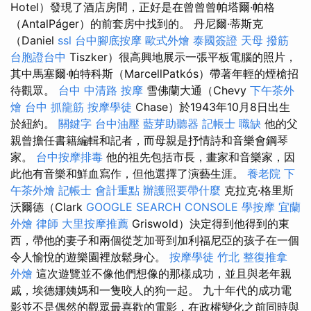
Hotel）發現了酒店房間，正好是在曾曾曾帕塔爾·帕格
（AntalPáger）的前套房中找到的。 丹尼爾·蒂斯克
（Daniel
ssl
台中腳底按摩
歐式外燴
泰國簽證
天母 撥筋
台胞證台中
Tiszker）很高興地展示一張平板電腦的照片，
其中馬塞爾·帕特科斯（MarcellPatkós）帶著年輕的煙槍招
待觀眾。
台中 中清路 按摩
雪佛蘭大通（Chevy
下午茶外
燴
台中 抓龍筋
按摩學徒
Chase）於1943年10月8日出生
於紐約。
關鍵字
台中油壓
藍芽助聽器
記帳士 職缺
他的父
親曾擔任書籍編輯和記者，而母親是抒情詩和音樂會鋼琴
家。
台中按摩排毒
他的祖先包括市長，畫家和音樂家，因
此他有音樂和鮮血寫作，但他選擇了演藝生涯。
養老院
下
午茶外燴
記帳士 會計重點
辦護照要帶什麼
克拉克·格里斯
沃爾德（Clark
GOOGLE SEARCH CONSOLE
學按摩
宜蘭
外燴
律師
大里按摩推薦
Griswold）決定得到他得到的東
西，帶他的妻子和兩個從芝加哥到加利福尼亞的孩子在一個
令人愉悅的遊樂園裡放鬆身心。
按摩學徒
竹北 整復推拿
外燴
這次遊覽並不像他們想像的那樣成功，並且與老年親
戚，埃德娜姨媽和一隻咬人的狗一起。 九十年代的成功電
影並不是偶然的觀眾最喜歡的電影，在政權變化之前同時與