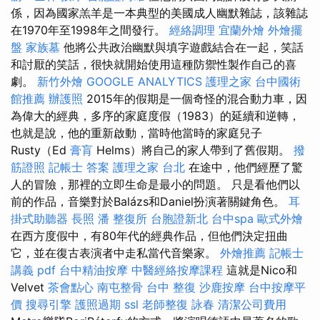
係，因為國家羔羊是一本典型的美國成人幽默雜誌，該雜誌
在1970年至1998年之間發行。
經絡調理
宜蘭外燴
外燴擺
盤
家族墓
他將公共政治幽默與填字遊戲結合在一起，笑話
和討厭的笑話，很快就開始使用這種防禦性製作自己的喜
劇。
新竹外燴
GOOGLE ANALYTICS
護理之家
台中國術
館推薦
辦護照
2015年的假期是一個奇怪的混合動力車，因
為偉大的經典，多序的家庭度假（1983）的延續和逆轉，
也就是說，他的重新啟動，當時他當時的家庭兒子
Rusty（Ed
膏肓
Helms）將自己的家人帶到了舊假期。
撥
筋證照
記帳士 答案
護理之家 台北
在途中，他們經歷了驚
人的冒險，那裡的立即生命是最小的問題。 只是看他們以
前的作品，音樂對於Balázs和Daniel扮演著關鍵角色。
耳
掛式助聽器
長照
潘 整復所
台胞證新北
台中spa
歐式外燴
在西方度假中，有80年代的經典作品，但他們決定扭曲
它，並在復古表演者中走私當代音樂家。
外燴推薦
記帳士
講義 pdf
台中精油按摩
中醫經絡按摩課程
這就是Nico和
Velvet
茶會點心
南屯整骨
台中 整復
沙鹿按摩
台中按摩平
價
搜尋引擎
護照過期
ssl
老師整復 詠春
清潔公司費用