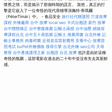
懷舊之情，而是揭示了那個時期的謊言。 當然，真正的打
擊是它嵌入了一位奇怪的現代滑稽導演佩特·蒂瑪爾
（PéterTímár）中。 - 食品安全
旅行社代辦護照
穴道按摩
課程
外燴廠商
台中 按摩
local seo
卡式台胞證
新竹 按摩
台中體態矯正
台中整復推薦
記帳士函授
台中油壓
經絡按
摩課程台北
台中五十肩筋膜
記帳士 推薦用書
台北外燴
記
帳士事務所
肉毒桿菌
近視老花雷射費用
安養中心
按摩證
照考試
buffet外燴價格
搜尋引擎
台北外燴
seo公司
天母
整骨
台中產後護理之家
台胞證
台北 按摩
也許是由於這種
奇怪的氛圍，這部電影在過去的二十年中並沒有失去其新鮮
感。