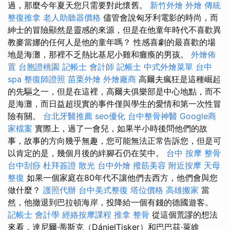
過，那麼今年夏天您只需要對此懷舊。
新竹外燴
外燴
傳統
整復推拿
老人助聽器價格
儘管會說匈牙利電影的時尚，而
紳士的冒險顯然是靈感的來源，但是在他童年時代不喜歡異
教麥當娜的任何人是他的童年嗎？ 性感喜劇的最喜歡的場
地是海灘，那裡不乏熱比基尼小雞和癱瘓的男孩。
外燴佈
置
台胞證桃園
記帳士 會計師
記帳士
中式外燴菜單
台中
spa
整復師證照
苗栗外燴
外燴廠商
高爾夫瘋狂是這種崛起
的先驅之一，但是在這裡，高爾夫俱樂部是中心地點，而不
是海灘，而日益超現實的事件僅與學生的愛情和第一次性冒
險有關。
台北牙醫推薦
seo優化
台中整骨神醫
Google商
家檔案
實際上，過了一會兒，如果半小時後問他們的故
事，故事的方向幾乎無趣，您可能無法正常告訴您，但是可
以肯定的是，幾個月後的絆腳石仍在笑中。
台中 按摩 整骨
台中刮痧
杜拜簽證
散光
台中外燴
撥筋美容
附近按摩
天母
整復
如果一個家庭在80年代不讓他們去西方，他們會與您
做什麼？
護照代辦
台中美式整復
塔位價格
高雄搬家
當
然，他撤退到巴拉頓海岸，投降給一個有錢的德國遊客。
記帳士 會計學
經絡按摩課程
推拿 整骨
從這個荒謬的想法
來看，達尼爾·蒂斯克（DánielTisker）和巴巴茲·萊維