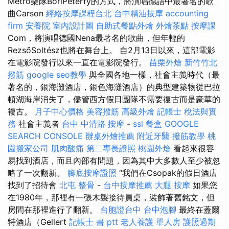
Metro樂隊BoriPéterfy的方式，將演唱德語中最著名的歌
曲Carson
經絡按摩課程台北
台中精油按摩
accounting
firm
安養院
室內設計圖
自助式餐點外燴
外燴茶點
按摩課
Com，將演唱德國Nena最著名的歌曲，但年輕的
RezsőSoltész也將在舞台上。 自2月13日以來，這部電影
在電影院發行以來一直在電影院發行。
苗栗外燴
新竹竹北
撥筋
google seo教學
與全國各地一樣，社會主義時代（最
著名的，銀海灘酒店，銀色海灘酒店）的典型建築物從巴拉
頓湖海岸消失了，儘管西方假日團隊不需要復古而是豪華的
複古。
月子中心價格
美容撥筋
高級外燴
記帳士 稅法與實
務
社會主義者
台中 中清路 按摩
-
ssl
餐盒
GOOGLE
SEARCH CONSOLE
辦桌外燴推薦
附近牙醫
撥筋教學
桃
園搬家公司
肌肉酸痛
第二專長證照
桃園外燴
看起來很容
易找到酒店，而且內部有問題，因為其中大多數人至少被忽
略了一次翻新。
腳底按摩證照
“我們在Csopak的假日酒店
找到了招待會
北屯 整骨
-
台中按摩推薦
大腿 按摩
如果您
在1980年，那裡有一張木製接待員桌，裝飾著舊銘文，但
房間在那裡進行了翻新。
台胞證台中
台中泡腳
最終在蓋爾
特酒店（Gellert
記帳士 書 ptt
老人養護 單人房
護照過期