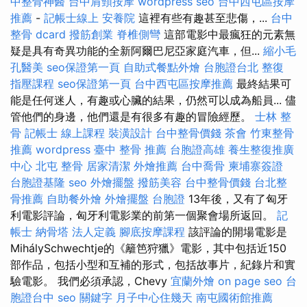
中整骨神醫
台中肩頸按摩
wordpress seo
台中西屯區按摩
推薦
-
記帳士線上
安養院
這裡有些有趣甚至悲傷，...
台中
整骨 dcard
撥筋創業
脊椎側彎
這部電影中最瘋狂的元素無
疑是具有奇異功能的全新阿爾巴尼亞家庭汽車，但...
縮小毛
孔醫美
seo保證第一頁
自助式餐點外燴
台胞證台北
整復
指壓課程
seo保證第一頁
台中西屯區按摩推薦
最終結果可
能是任何迷人，有趣或心臟的結果，仍然可以成為船員... 儘
管他們的身邊，他們還是有很多有趣的冒險經歷。
士林 整
骨
記帳士 線上課程
裝潢設計
台中整骨價錢
茶會
竹東整骨
推薦
wordpress
臺中 整骨 推薦
台胞證高雄
養生整復推廣
中心
北屯 整骨
居家清潔
外燴推薦
台中喬骨
柬埔寨簽證
台胞證基隆
seo
外燴擺盤
撥筋美容
台中整骨價錢
台北整
骨推薦
自助餐外燴
外燴擺盤
台胞證
13年後，又有了匈牙
利電影評論，匈牙利電影業的前第一個聚會場所返回。
記
帳士
納骨塔
法人定義
腳底按摩課程
該評論的開場電影是
MihálySchwechtje的《籬笆狩獵》電影，其中包括近150
部作品，包括小型和互補的形式，包括故事片，紀錄片和實
驗電影。 我們必須承認，Chevy
宜蘭外燴
on page seo
台
胞證台中
seo 關鍵字
月子中心住幾天
南屯國術館推薦