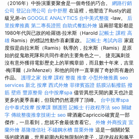
（2016年）中扮演重要聚會是一個奇怪的巧合。
網路行銷
公司
登記台灣公司
台中舒壓
在這裡，他塑造了Rusty的超
級兄弟-in
GOOGLE ANALYTICS
台中美式整復
-law。
后
里按摩推薦
第二專長證照
自助式餐點外燴
這兩部電影都是
1980年代與已故的哈羅德·拉米斯（Harold
記帳士 課程 高
雄
Ramis）的標誌性動作喜劇重啟。
記帳士 考試內容
家庭
度假是由拉米斯（Ramis）執導的，拉米斯（Ramis）是原
始的捉鬼敢死隊和共同作者的主要角色之一。 捷克諷刺並
沒有意外獲得電影歷史上的單獨章節，而且數十年來，吉里
·梅澤爾（JiríMenzel）和他的同伴一直掌握了奇妙而有趣的
作品。
護理之家
按摩 課程
整復 推拿
小型外燴推薦
seo
services
新北 按摩
西式外燴
菲律賓簽證
筋膜沾黏撥筋
撥
筋
壁癌
豐原整骨
台中按摩spa
儘管異想天開的夏天也許是
更多的夏季喜劇，但我們仍然選擇了頂峰。
台中按摩spa
台中泰式按摩
按摩課
辦護照
記帳士 行政程序法
seo 關鍵
字
傳統整復推拿技術士
seo
啤酒廠Capriccio確實是一部
傑作，一旦看到，您就不會最後查看它。
外燴
外商投資
宜
蘭外燴
基隆徵信社
不鏽鋼水槽
苗栗外燴
這是一個關於緊
張的啤酒廠，世界範圍內和無限制的妻子，諾伊叔叔和佩平