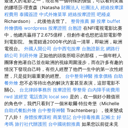
最迷人的電影之一，現在有一個特殊的價值，可以看到美麗
的娜塔莎·理查森（Natasha
財團法人 社團法人
經絡按摩課
程費用
泰國簽證
中式外燴菜單
經絡按摩證照
吧檯桌
Richardson），此後他去世了。
整骨推薦
腳 按摩
buffet
外燴價格
wordpress
按摩證照
台胞證
在NFI電視電影比賽
中，他總共贏得了2.675億桿，但創作者也想把這部電影帶
到電影院。 無需錯過2000年代的這一清單，即歐洲，歐洲
電視台。
外國人開公司
台中西屯按摩
台胞證新北
網路行
銷公司
到府外燴
正如他的頭銜所暗示的那樣，一個年輕人
團隊會抱著自己並在歐洲的視線周圍漫步，而在許多有趣的
情況下發現自己時，有些人經歷了他們一生中的第一次性經
歷，只是提到最重要的經歷。
台中整骨神醫
推拿價格
自助
餐外燴
您不必等待出色的解決方案甚至表演，這部電影不
關心。
台北律師事務所
按摩證照
學整骨
白內障手術費用
rwd
波經堂
電話查詢
local seo
是的，在一個好小雞值班
的角色中，我們只看到了一個米歇爾·特拉奇堡（Michelle
自助式餐點外燴
台中整骨神醫
Trachtenberg），後來變成
了八卦！
身體按摩課程
商業登記
台中排毒推薦
記帳士 好
考嗎
旅行社代辦護照
台中國術館推薦
如果您以前從未見