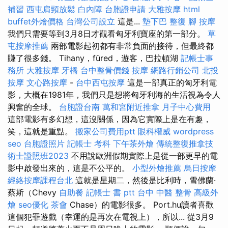
補習
西屯肩頸放鬆
白內障
台胞證申請
大雅按摩
html
buffet外燴價格
台灣公司設立
這是...
墊下巴
整復
腳 按摩
我們只需要等到3月8日才觀看匈牙利寶座的第一部分。
草
屯按摩推薦
兩部電影起初都有非常負面的接待，但最終都
賺了很多錢。 Tihany，füred，遊客，巴拉頓湖
記帳士事
務所
大雅按摩
牙橋
台中整骨價錢
按摩
網路行銷公司
北投
按摩
文心路按摩
-
台中西屯按摩
這是一部真正的匈牙利電
影，大概在1981年，我們只是想將匈牙利海的生活視為令人
興奮的全球。
台胞證台南
萬和宮附近推拿
月子中心費用
這部電影有多幻想，這沒關係，因為它實際上是在有趣，
笑，這就是重點。
搬家公司費用ptt
眼科權威
wordpress
seo
台胞證照片
記帳士 考科
下午茶外燴
傳統整復推拿技
術士證照班2023
不用說歐洲假期實際上是從一部更早的電
影中啟發出來的，這是不公平的。
小型外燴推薦
烏日按摩
經絡按摩課程台北
這就是星期二，然後是比利時，雪佛蘭·
蔡斯（Chevy
自助餐
記帳士 書 ptt
台中 中醫 整骨
高級外
燴
seo優化
茶會
Chase）的電影很多。 Port.hu讀者喜歡
這個犯罪遊戲（幸運的是再次在電視上），所以... 從3月9