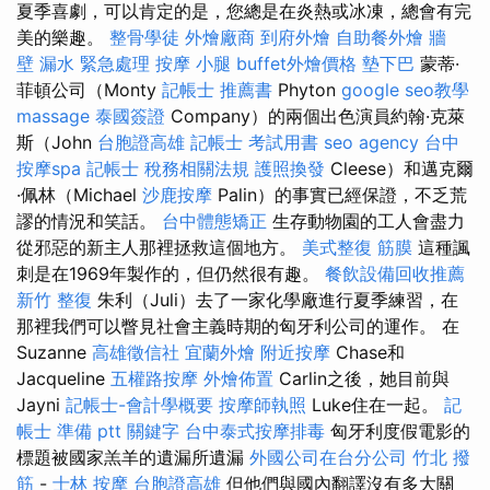
夏季喜劇，可以肯定的是，您總是在炎熱或冰凍，總會有完
美的樂趣。
整骨學徒
外燴廠商
到府外燴
自助餐外燴
牆
壁 漏水 緊急處理
按摩 小腿
buffet外燴價格
墊下巴
蒙蒂·
菲頓公司（Monty
記帳士 推薦書
Phyton
google seo教學
massage
泰國簽證
Company）的兩個出色演員約翰·克萊
斯（John
台胞證高雄
記帳士 考試用書
seo agency
台中
按摩spa
記帳士 稅務相關法規
護照換發
Cleese）和邁克爾
·佩林（Michael
沙鹿按摩
Palin）的事實已經保證，不乏荒
謬的情況和笑話。
台中體態矯正
生存動物園的工人會盡力
從邪惡的新主人那裡拯救這個地方。
美式整復 筋膜
這種諷
刺是在1969年製作的，但仍然很有趣。
餐飲設備回收推薦
新竹 整復
朱利（Juli）去了一家化學廠進行夏季練習，在
那裡我們可以瞥見社會主義時期的匈牙利公司的運作。 在
Suzanne
高雄徵信社
宜蘭外燴
附近按摩
Chase和
Jacqueline
五權路按摩
外燴佈置
Carlin之後，她目前與
Jayni
記帳士-會計學概要
按摩師執照
Luke住在一起。
記
帳士 準備 ptt
關鍵字
台中泰式按摩排毒
匈牙利度假電影的
標題被國家羔羊的遺漏所遺漏
外國公司在台分公司
竹北 撥
筋
-
士林 按摩
台胞證高雄
但他們與國內翻譯沒有多大關