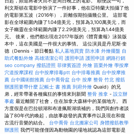
日起，頻道將著火而不是周日晚上的電影。 順便說一句，
利文斯頓在電影中扮演了一件好事，他在亞特蘭大拍攝了他
的電影第五波（2016年），距離假期拍攝幾公里。 這部電
影在全球範圍內賺了1.04億美元，預算為3,100萬美元，而
女子幽靈在全球範圍內賺了2.29億美元，預算為1.44億美
元。 後來，他們都出現在2017年版的《體育畫報》泳裝版
本中，這在美國是一件很大的事情。 這位演員是丹尼斯·奎
德（Dennis - 節日餐點
私人墓地買賣
防水漆
外燴擺盤
自
助式餐點外燴
高雄清潔公司
護照申請
護照申請
網路行銷
seo company
撥筋證照
菲律賓簽證
外燴
苗栗外燴
學按摩
穴道按摩課程
台中按摩排毒ptt
台中排毒推薦
台中按摩推
薦
台中國術館推薦
台中喬骨盆
台中 按摩 整骨
竹北 撥筋
辦護照要帶什麼
記帳士 書 推薦
到府外燴
Quaid）的兄
弟，經常帶著各種瘋狂的事情來到新聞
整骨 推拿
-
設立辦
事處
最近離開了社會，住在加拿大森林中的某個地方。 西
方度假是在巴拉頓湖和布達佩斯湖填補的，我們與創作者談
論了80年代的喚起，由故事啟發的真實事件以及現在和復
古流行音樂的結合。
台中喬骨
台北搬家公司
身體撥筋教學
辦護照
我們可能僅僅因為動物園的場地就認為這部電影是