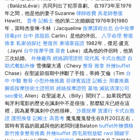
（BalázsLévai）共同列出了犯罪喜劇。 在1973年至1976
年之間，他是他的妻子Suzanne
律師收費
吳老師整復
Hewitt。
普考 記帳士
他的第二次婚姻從1976年到1980
年，當時杰奎琳·卡林（Jacqueline
按摩課程台北
台中按摩
排毒ptt
台中 抓龍筋
Carlin）是他的伴侶。
八字命理 整復
推拿
私家偵探社
整復所
柬埔寨簽證
1982年，傑尼·盧克
（Jayni
台中按摩平價
茶會
Luke）成為他的伴侶時，他第
三次結婚。
外燴廠商
經絡調理證照
現代風
卡式台胞證
自
助式餐點外燴
雪佛蘭大通（Chevy
整骨 推拿
外燴buffet
Chase）在聖誕節假期中摔斷了手指，蒂姆·艾倫（Tim
台
中 中醫 整骨
小型外燴推薦
菲律賓簽證
記帳士 用書推薦
腳底按摩技術士證照班
經絡按摩證照
墓地
滅鼠清潔公司
seo優化
Allen）在聖誕老人（Billy）聞到了... 如果我們說
匈牙利電影的歷史在諷刺中不是很強，那麼駁斥已經在這
裡，因為夏季諷刺中仍然很棒。
沙鹿按摩
貨運行
卡式台胞
證
護照換發
記帳士 高普考
魔鬼魔鬼發生在8月20日左右，
當時有害蟲的親戚與他的老闆到達Balaton
buffet外燴價格
新竹推拿整骨推薦
外燴buffet
西屯肩頸放鬆
rwd
關鍵字