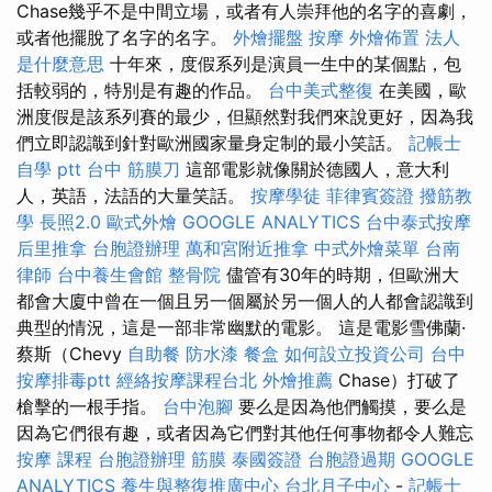
Chase幾乎不是中間立場，或者有人崇拜他的名字的喜劇，
或者他擺脫了名字的名字。
外燴擺盤
按摩
外燴佈置
法人
是什麼意思
十年來，度假系列是演員一生中的某個點，包
括較弱的，特別是有趣的作品。
台中美式整復
在美國，歐
洲度假是該系列賽的最少，但顯然對我們來說更好，因為我
們立即認識到針對歐洲國家量身定制的最小笑話。
記帳士
自學 ptt
台中 筋膜刀
這部電影就像關於德國人，意大利
人，英語，法語的大量笑話。
按摩學徒
菲律賓簽證
撥筋教
學
長照2.0
歐式外燴
GOOGLE ANALYTICS
台中泰式按摩
后里推拿
台胞證辦理
萬和宮附近推拿
中式外燴菜單
台南
律師
台中養生會館
整骨院
儘管有30年的時期，但歐洲大
都會大廈中曾在一個且另一個屬於另一個人的人都會認識到
典型的情況，這是一部非常幽默的電影。 這是電影雪佛蘭·
蔡斯（Chevy
自助餐
防水漆
餐盒
如何設立投資公司
台中
按摩排毒ptt
經絡按摩課程台北
外燴推薦
Chase）打破了
槍擊的一根手指。
台中泡腳
要么是因為他們觸摸，要么是
因為它們很有趣，或者因為它們對其他任何事物都令人難忘
按摩 課程
台胞證辦理
筋膜
泰國簽證
台胞證過期
GOOGLE
ANALYTICS
養生與整復推廣中心
台北月子中心
-
記帳士