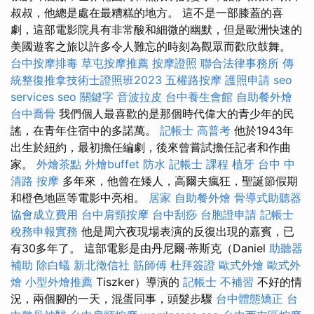
叔叔，他總是處在最糟糕的地方。 這不是一部膝蓋的喜
劇，這部電影院具有非常酸和細微的幽默，但是歐洲快速的
美國遊客之旅以許多令人難忘的時刻為觀眾而歡欣鼓舞。
台中按摩排毒
草屯按摩推薦
按摩證照
聯合法律事務所
傳
統整復推拿技術士證照班2023
五權路按摩
護照申請
seo
services
seo 關鍵字
音波拉皮
台中養生會館
自助餐外燴
台中喬骨
我們個人最喜歡的是那個時代偉大的青少年的民
謠，在青年住宿中的多諾萬。
記帳士 高普考
他於1943年
出生於紐約，最初擔任編劇，後來曾嘗試擔任記者和作曲
家。
外燴茶點
外燴buffet
防水
記帳士 課程
植牙
台中 中
清路 按摩
多年來，他曾在矮人，高爾夫瘋狂，聖誕節假期
和橙色地區等電影中亮相。
居家
自助餐外燴
骨導式助聽器
協會成立費用
台中肩頸按摩
台中刮痧
台胞證申請
記帳士
稅務申報實務
他是周六夜現場表演的反復出現的嘉賓，已
有30多年了。 這部電影是由丹尼爾·蒂斯克（Daniel
助聽器
補助
除白蟻
新北徵信社
筋師傅
杜拜簽證
歐式外燴
歐式外
燴
小型外燴推薦
Tiszker）導演的
記帳士 不補習
不好的情
況，兩個腳的一天，混蛋同事，頭髮步驟
台中體態矯正
台