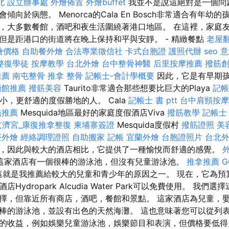
北
設立辦事處
外燴佈置
外燴buffet
我並不是說這絕對是一個問
向於病態。 Menorca的Cala En Bosch非常適合有年幼
，大多數餐館，酒吧和夜生活圍繞著港口地區。 在這裡，家庭
但是距港口的街道將在晚上保持和平與安靜。 - 精緻餐點
老屋
外燴價格
自助餐外燴
合法專業徵信社
卡式台胞證
護照代辦
seo 
整復學徒
按摩教學
台北外燴
台中整骨神醫
后里按摩推薦
撥筋
推薦
南屯整骨
推拿 整骨
記帳士-會計學概要
因此，它是有早期
術館推薦
撥筋美容
Taurito非常適合那些想要比巨大的Playa
記帳
s稍小，更舒適的度假勝地的人。 Cala
記帳士 書 ptt
台中肩頸按摩
蟻推薦
Mesquida地區最好的家庭度假酒店Viva
撥筋教學
記帳士
玄濟宮_康復推拿整復
柬埔寨簽證
Mesquida度假村
撥筋證照
美
茶外燴
經絡調理證照
自助搬家
記帳
宜蘭外燴
台胞證照片
台北
，因此與較大的酒店相比，它提供了一種愉悅而舒適的感覺。
這家酒店有一個很棒的游泳池，但沒有兒童游泳池。
推拿推薦
G
就是我推薦給較大的兒童和青少年的原因之一。 現在，它為預
Hydropark Alcudia Water Park可以免費使用。 我
擇，但靠近所有商店，酒吧，餐館和景點。 這家酒店為兒童，
棒的游泳池，並設有出色的天然海灘。 這也意味著您可以從列
收益，例如娛樂兒童游泳池，娛樂節目和表演，但價格要低得多。 Ma