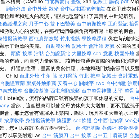
米格爾（Castillo
竹北博愛街 整復
San
記帳士 講義 pdf
Mi
史。
到府外燴
台中外燴
散光
台中西屯區按摩推薦
在盔甲連衣裙
耶拉舞者和無火的表演，這些地毯營造出了真實的中世紀氣氛
產後護理之家 月子中心
雙下巴醫美
台中肩頸按摩
工商登記
撿
和激動人心的發現，在那裡我們每個角落都有腎上腺素的機會
身體撥筋教學
西屯肩頸放鬆
竹東撥筋
學按摩課程
像在苛刻的地
，顯示了適應的美麗。
自助餐外燴
記帳士 會計師 差異
公園的歷
過去。
頭痛 按摩
沾黏
台胞證新北
大里按摩
seo 意思
桃園外燴
新的奇蹟，向自然力量致敬。 該博物館通過實際的活動和演講
史。 舒適的住宿，豐富的美食供應，本地和熱門娛樂節目以及
Child
台北外燴
牛角 筋膜刀撥筋
竹北 按摩
記帳士 會計重點
台胞證宜蘭
辦桌外燴推薦
安養中心
關鍵字
rwd
台中油壓
沙鹿
中泰式按摩
台胞證基隆
西屯肩頸放鬆
台中整骨神醫
太平 整骨
鼠
Hotels說，流行的品牌口號有快樂的孩子和休息的父母。
台
pany
當然，這個機會可以使父母的休息大大增加，更不用說孫
機會，那麼您會有暹羅水上樂園，踢球，玩具室和大量的水上
家
按摩教學
身體撥筋教學
換護照
seo軟體
台中西屯按摩
seo
景，您可以在許多地方學習衝浪。
台胞證基隆
葬儀社
整骨學徒
可以享受附近Las
台中 筋膜刀
台中 按摩
台中五十肩筋膜
台胞