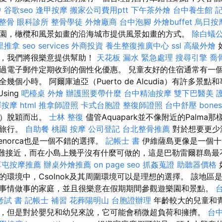
中
谷歌seo
逢甲按摩
搬家公司費用ptt
下午茶外燴
台中養生館
記
 整骨
眼科診所
整骨學徒
外燴廠商
台中泡腳
外燴buffet
烏日按
園，橄欖和風景如畫的沿海城市提供風景如畫的方式。
除白蟻
里推拿
seo services
外商投資
養生整復推廣中心
ssl
高級外燴
惠，我們將很樂意提供幫助！
天花板 漏水 緊急處理
搜尋引擎
喬
過電子郵件定期收到的個性化優惠。 兒童友好的住宿通常有一個兒
幾個小時。 阿爾庫迪亞（Puerto de Alcudia）有許多景
Using
吧檯桌
外燴
辦護照要帶什麼
台中精油按摩
雙下巴醫美
澤按摩
html
推拿師證照
卡式台胞證
整復師證照
台中舒壓
bones
m）脫穎而出。
士林 整復
儘管Aquapark並不像附近的Palma
不旅行。
自助餐
桃園 按摩
公司登記
台北整骨推薦
對於想要更少
norca也是一個不錯的選擇。
記帳士 書
伊維薩島更像是一個十
，因為很難接近，而在小島上幾乎沒有什麼可做的，這是巴勒雷爾群島
草屯按摩推薦
辦桌外燴推薦
on page seo
抓姦蒐證
助聽器價格
的環境中，Csolnok及其周圍環境可以是理想的選擇。 該地區
事情做事的家庭，並且很樂意在假期期間參觀遊樂園和景點。
考試 書
記帳士 補習
花葬陽明山
台胞證辦理
年齡較大的兒童和
，但是對於嬰兒和幼兒來說，它可能會稍微超負荷和擁擠。
台