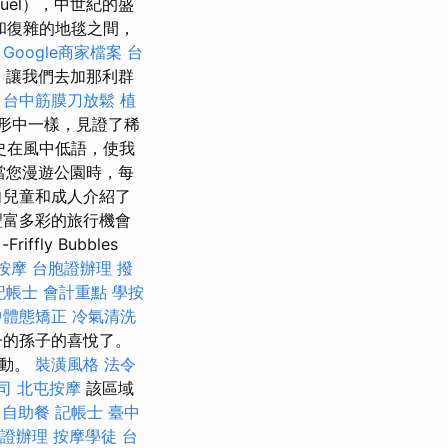
guel），中世紀的盛
和復雜的地毯之間，
。
Google商家檔案
台
骨
讓我們去加那利群
。
台中筋膜刀放鬆
植
形中一樣，見證了稀
史在風中低語，使我
當您漫遊公園時，每
向兒童和成人介紹了
豐富多彩的旅行機會
-Friffly Bubbles
按摩
台胞證辦理
撥
記帳士 會計重點
學按
中體態矯正
冷氣清洗
子的孫子的喜悅了。
運動。
裝潢風格
法令
公司
北屯按摩
該區域
自助餐
記帳士
臺中
證辦理
按摩學徒
台