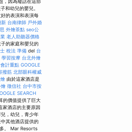
題，因為廢話在這部
的孩子和幼兒的嬰兒。
友好的表演和表演每
翻新
台南律師
戶外婚
意思
外燴茶點
seo公
創業
老人助聽器價格
孩子的家庭和嬰兒的
士 稅法 準備
del
台
學習按摩
台北外燴
 會計重點
GOOGLE
容撥筋
北部眼科權威
外燴
由於這家酒店是
外燴
徵信社
台中市按
OOGLE SEARCH
算的價值提供了巨大
們選擇這家酒店的主要原因
嬰兒，幼兒，青少年
表中其他酒店提供的
r Resorts