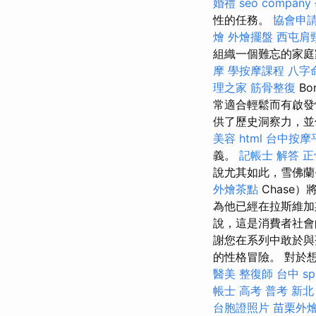
婚禮
seo company
性的任務。
協會申
燴
外燴擺盤
西屯肩
組織一個難忘的家庭
摩
學按摩課程
八字
理之家
筋骨整復
B
常適合輕鬆而有啟
供了歷史洞察力，
美容
html
台中按摩
義。
記帳士 解答
正
說尤其如此，雪佛蘭·
外燴茶點
Chase
為他已經在拉斯維加
說，這是消費者社
謝您在系列中敢於與
的性格冒險。 對於
醫美
整復師
台中 sp
帳士 高考 普考
新北
台胞證照片
苗栗外