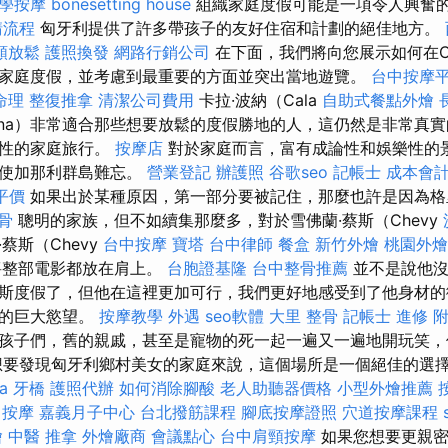
學按摩
bonesetting house
組織家庭度假可能是一項令人興奮
請流程
匈牙利提供了許多帶孩子的友好住宿和計劃的絕佳地方。
頸放鬆
護照換發
網路行銷公司
在下面，我們將向您展示如何在CS
家庭度假，並考慮到最重要的方面並突出當地遊覽。
台中按摩
命理 整復推拿
清潔公司費用
卡拉·波納（Cala
自助式餐點外燴
ona）非常適合那些想要放鬆的度假勝地的人，這仍然是非常真實
發性的家庭旅行。
按摩店
對於家庭而言，富有成論性和娛樂性的
並使加那利群島難忘。
營業登記
辦護照
谷歌seo
記帳士 成本會
平價
如果出於某種原因，第一部分要被記住，那麼也許是因為格
骨
聰明的家族，但不如續集那麼多，對於雪佛蘭·蔡斯（Chevy
蔡斯（Chevy
台中按摩
寶塔
台中律師
餐盒
新竹外燴
桃園外燴
）將整部電影都放在肩上。
台胞證基隆
台中整骨推薦
並不是說他沒
斯度假了，但他在這裡更加可行，我們更好地感受到了他身材的
會的巨大慾望。
按摩教學
外遇
seo軟體
大里 整骨
記帳士 進修
孩子們，舊的親戚，甚至是寵物的死一起一遍又一遍地開玩笑，
想要發現匈牙利鄉村美女的家庭來說，這個場所是一個絕佳的選
a
牙橋
護照代辦
如何消除腳酸
老人助聽器價格
小型外燴推薦
 按摩
嘉義月子中心
台北撥筋課程
腳底按摩證照
穴道按摩課程
燴
中醫 推拿
外燴廠商
會議點心
台中肩頸按摩
如果您想要更親密