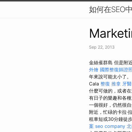
如何在SEO
Marketi
Sep 22, 2013
金絲雀群島 但是附近的
外燴
國際整復師證
年來說可能太小了
Cala
整復 推拿
牙醫
什麼可做的，或者在
有日子的樂趣和各
一個很好，仍然很
附近，忙碌的卡拉·拉
租車短或30分鐘徒
案
seo company
北