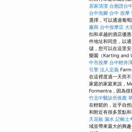
居家清潔
台胞證台
台中泡腳
台中 按摩
選擇，可以通過葡萄
廠商
台中按摩店
大
扣和卓越的酒店優
件地址和同意，以通
儲，您可以在這里安全
樂園（Karting and 
中市按摩
台中輕井
引擎
法人定義
Far
在這裡度過一天而
家庭的家庭來說，Me
Formentra
竹北中醫診所推薦
在輕鬆的，近乎自然
和附近有很多景點和
天花板 漏水
記帳士
域並帶來最大的興趣