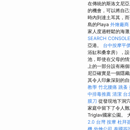
在傳統的斯洛文尼
的機會，可以將自己
時內到達土耳其，
島的Playa
外燴廠商
家人度過輕鬆的海
SEARCH CONSOL
亞港。
台中按摩平
浴缸和桑拿房），
池，即使在父母的
上的一部分設有兩個
尼亞確實是一個隱
其令人印象深刻的自
教學
竹北腰痛
跳蚤
中排毒推薦
清潔
台
膜刀
從發現地下洞穴
家庭中留下了令人
Triglav國家公
2.0
台灣 按摩
杜拜
機
外燴公司
泰國簽