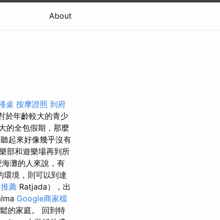
About
檯桌
按摩證照
到府
但對於年齡較大的青少
大的全包假期，那麼
聽起來好像幾乎沒有
樂部和遊樂場再到所
愛海灘的人來說，有
的環境，則可以到達
燴推薦
Ratjada），出
lma
Google商家檔
鬆的家庭。 回到特