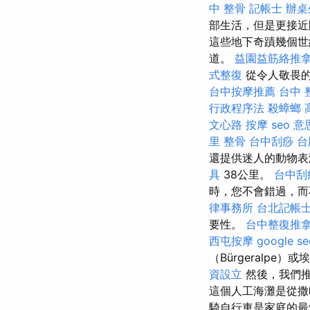
中 整骨
記帳士
辦桌
部生活，但是更接近
這些地下奇蹟幾個世
道。
益園益筋絡推
式整復
從令人敬畏的
台中按摩推薦
台中 
行政程序法
殺蟑螂
文心路 按摩
seo 意
里 整骨
台中刮痧
台
還提供迷人的動物表演和信
具
38公里。
台中刮
時，您不會錯過，而不必
律事務所
台北記帳
要性。
台中整復推
西屯按摩
google 
（Bürgeralpe）
資設立
然後，我們推
這個人工海灘是從撒
騎自行車是家庭的最