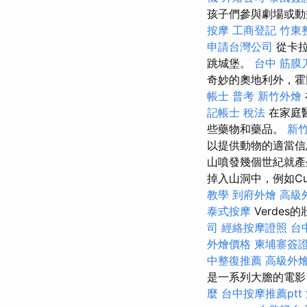
孩子們參與劇場或
按摩
工商登記
竹東
申請台灣公司
從卡拉
跳城堡。
台中 筋膜
奇妙的奧地利外，霍
帳士 普考
新竹外燴
記帳士 稅法
在家庭
些藥物和藥品。
新竹
以提供動物的適當
山噴發幾個世紀就
掉入山洞中，例如Cu
教學
到府外燴
高級
泰式按摩
Verde
司
經絡按摩證照
台
外燴價格
柬埔寨簽
中整復推薦
高級外
是一系列大膽的電
麼
台中按摩推薦ptt