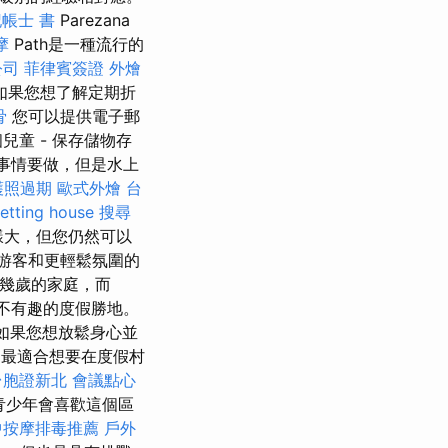
帳士 書
Parezana
摩
Path是一種流行的
公司
菲律賓簽證
外燴
如果您想了解定期折
骨
您可以提供電子郵
童 - 保存儲物存
點和事情要做，但是水上
護照過期
歐式外燴
台
etting house
搜尋
那樣大，但您仍然可以
游客和更輕鬆氛圍的
幾歲的家庭，而
最不有趣的度假勝地。
如果您想放鬆身心並
是最適合想要在度假村
台胞證新北
會議點心
青少年會喜歡這個區
中按摩排毒推薦
戶外