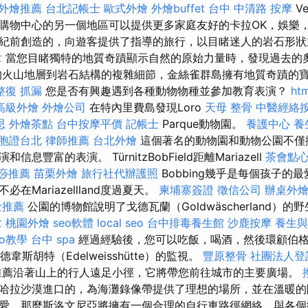
外燴推薦
台北記帳士
歐式外燴
外燴buffet
台中 中清路 按摩
Ve
購物中心的另一個地區可以提供更多家庭友好的卡拉OK，娛樂
紀前創造的，向遊客提供了指導的旅行，以目睹迷人的岩石形狀
拿
當您目睹獨特的地質奇蹟顯示自然的原始力量時，發現過去的
火山地層到岩石結構的複雜細節，金絲雀群島擁有地質奇蹟的
整復
抓漏
您是否有興趣遇到各種動物物種並參加教育表演？
htm
高級外燴
外燴公司
在特內里費島發現Loro
天母 整骨
中醫經絡
思
外燴茶點
台中按摩平價
記帳士
Parque動物園。
養護中心
養
胞證台北
律師推薦
台北外燴
這個著名的動物園和動物公園不僅
息豐富的表演。 TürnitzBobField距離Mariazell
茶會點
痧推薦
苗栗外燴
旅行社代辦護照
Bobbing幾乎是每個孩子的
在Mariazellland度過夏天。
柬埔寨簽證
徵信公司
辦桌外
士推薦
公園的博物館說明了戈德瓦蘭（Goldwäscherland）
拿
桃園外燴
seo軟體
local seo
台中排毒養生館
沙鹿按摩
養生與
seo教學
台中 spa
經過經驗後，您可以吃飯，喝酒，然後環顧伯
或埃德韋斯胡特（Edelweisshütte）的監視。
豐原整骨
社團法人登
薦沿著山上的行人遠足小徑，它將帶您前往城市的主要廣場。
哈拉沙漠進口的，為海灘錄像帶提供了理想的場所，並在溫暖的
愛，那麼斯洛文尼亞將擁有一個合理的自行車路徑網絡，與各個