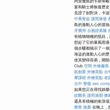
內里費島的卡斯蒂略·聖
宴和騎士將恢復歷
見證了劍對決，卡波
中喬骨盆
護照換發
島的激動人心的冒險
牙費用
台胞證基隆
有植物物種的抵抗
想起了它的暴風雨
個步驟都揭示了一個
海盜的激動人心的歷
使其變得容易，開朗。 
Club
空間
外燴廠商
筋創業
外燴茶點
台
摩課程
外燴茶點
老
台中 整復
seo com
如果您正在尋找娛樂
紋醫美
護照過期
搬
還具有積極的衝浪場
整骨 推薦
在晚上，您