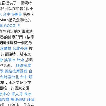
住宿提供了一個獨特
我們可以在短短2個小
水
台中市整骨
馬略卡
Muro是為您和您的
筋
GOOGLE
喜歡附近的阿爾庫迪
己的健康部門（按摩
花園裡還有一個游泳
t外燴價格
台北外燴
樓
好的冒險時，斯洛文
骨
換護照
外燴
憑藉
一些東西。
經絡按摩
計學
經絡按摩課程
台
台胞證台北
台中 筋
城堡，斯洛文尼亞在
亞唯一的國家公園
照中心 單人房
長照
部按摩
整復學徒
靜電
擇一些酒店，只有在