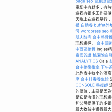
page seo
台胞證台
電影中有點多，有時會傾
這裡有很多工作要做
天晚上在這裡舉行，
禮
自助餐
buffet
司
wordpress seo
肌肉酸痛
台中整骨
理想選擇。
台中國
中西區整骨
Ingle
泰國簽證
桃園除白
ANALYTICS
Cala
台中整復推拿
下午
此列表中較小的酒店
摩
台中排毒養生館
CONSOLE
整復師
這
的價值，主要是因為酒店
是它是海灘的理想選
和父母提供了許多很
最大收益中獲得最大的