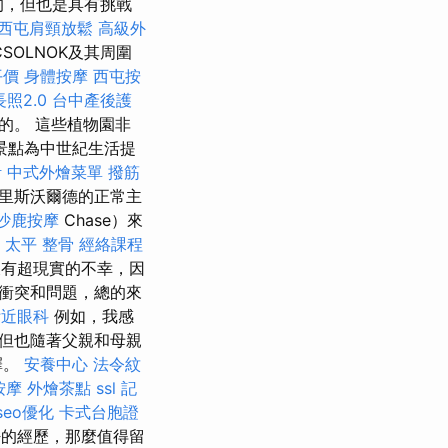
的，但也是具有挑戰
西屯肩頸放鬆
高級外
OLNOK及其周圍
平價
身體按摩
西屯按
長照2.0
台中產後護
的。 這些植物園非
景點為中世紀生活提
計
中式外燴菜單
撥筋
里斯沃爾德的正常主
沙鹿按摩
Chase）來
太平 整骨
經絡課程
有超現實的不幸，因
衝突和問題，總的來
附近眼科
例如，我感
但也隨著父親和母親
擇。
安養中心
法令紋
按摩
外燴茶點
ssl
記
seo優化
卡式台胞證
的經歷，那麼值得留