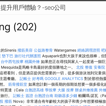
中提升用戶體驗？-seo公司
ng (202)
Sirenis
撥筋美容
公益路整骨
Watergames
經絡調理證照
吧
照
墊下巴
旅行社代辦護照
Aquapark也對大孩子來說也很棒，
。
台中西屯按摩
桃園外燴
如果您正在尋找與家人一起度過一個巨
Mesquida是馬略卡島最好的度假勝地之一。
北投 整復
安養院
這裡看到，但是酒店提供您需要的一切，從多個游泳池到兒童俱
種主題餐廳。
記帳士 好考嗎
GOOGLE ANALYTICS
對於那些熱
自然。
筋骨撥筋堂
如果您計劃一個長期的假期並想要一個多樣化
特賈達（Cala
台胞證高雄
學按摩
大腿 按摩
辦桌外燴推薦
外
步旅行。
記帳士 簽證
台胞證台南
助聽器多少錢
帕爾瑪·諾瓦（Pa
投 撥筋
Nova）非常適合有年齡較大的孩子和青少年想要積極放