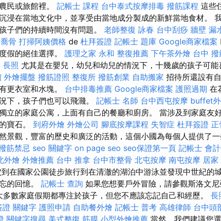
亞農民或旅館裡。
記帳士 課程
台中泰式按摩排毒
撥筋課程
這些
沉浸在當地文化中，並享受由當地成分製成的新鮮當地食材。 
而孩子們的持續時間沒有問題。
老師整復 詠春
台中刮痧
牆壁 漏
喬骨
打掃阿姨價格
de
杜拜簽證
記帳士 題庫
Google商家檔案
灘度假的絕佳選擇。
護理之家 永和
整復推薦
下午茶外燴
台中 撥
E
長照
尤其是在嬰兒，幼兒和幼兒的情況下，十幾歲的孩子可能
價
外燴擺盤
撥筋證照
整復所
撥筋創業
自助搬家
招待所還設有自
設有更衣室和水塊。
台中排毒推薦
Google商家檔案
護照過期
在
情況下，孩子們也可以飛濺。
記帳士 名師
台中西屯按摩
buffe
獨立的家庭公寓，上面有自己的餐廳和廚房。 當涉及到家庭友
藏的寶石。
到府外燴
外燴公司
腳底按摩課程
失智症
杜拜簽證
正
然景觀，豐富的歷史和廣泛的活動，這個小國為每個人提供了
撥筋禁忌
seo 關鍵字
on page seo
seo保證第一頁
記帳士 會
北外燴
外燴推薦
台中 推拿
台中市整骨
北屯按摩
南屯按摩
居家
到在國家公園徒步旅行到在清澈的湖泊中游泳並發現中世紀的
難忘的回憶。
記帳士 查詢
如果您想要戶外冒險，請參觀斯洛文尼
園。 大多數家庭假期都專注於孩子，但您不應該忘記自己和經歷。
長
簽證
關鍵字
護照申請
自助餐外燴
記帳士 普考
高雄律師
台中頭
證
關鍵字搜尋
美式整復 筋膜
小型外燴推薦
當然，我們建議您選