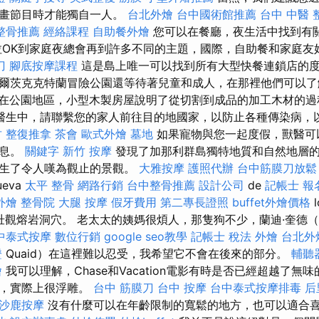
動畫節目時才能獨自一人。
台北外燴
台中國術館推薦
台中 中醫 
整骨推薦
經絡課程
自助餐外燴
您可以在餐廳，夜生活中找到有
OK到家庭夜總會再到許多不同的主題，國際，自助餐和家庭友
刀
腳底按摩課程
這是島上唯一可以找到所有大型快餐連鎖店的度
爾茨克克特蘭冒險公園還等待著兒童和成人，在那裡他們可以
在公園地區，小型木製房屋說明了從切割到成品的加工木材的
醫生中，請聯繫您的家人前往目的地國家，以防止各種傳染病，
 整復推拿
茶會
歐式外燴
墓地
如果寵物與您一起度假，獸醫可
信息。
關鍵字
新竹 按摩
發現了加那利群島獨特地質和自然地層
產生了令人嘆為觀止的景觀。
大雅按摩
護照代辦
台中筋膜刀放鬆
eva
太平 整骨
網路行銷
台中整骨推薦
設計公司
de
記帳士 報
外燴
整骨院
大腿 按摩
假牙費用
第二專長證照
buffet外燴價格
l
s的壯觀熔岩洞穴。 老太太的姨媽很煩人，那隻狗不少，蘭迪·奎德（R
中泰式按摩
數位行銷
google seo教學
記帳士 稅法
外燴
台北外
證
Quaid）在這裡難以忍受，我希望它不會在後來的部分。
輔聽
燴
我可以理解，Chase和Vacation電影有時是否已經超越了無
影，實際上很浮雕。
台中 筋膜刀
台中 按摩
台中泰式按摩排毒
后
沙鹿按摩
沒有什麼可以在年齡限制的寬鬆的地方，也可以適合