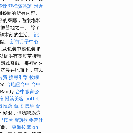
整骨
菲律賓簽證
附近
關餐館的所有內容。
好的餐廳，遊樂場和
假勝地之一。 除了
了解木刻的生活。
記
過程。
新竹月子中心
以及包裝中應包裝哪
以提供有關疫苗接種
的隱藏奇觀，那裡的火
沉浸在地面上，可以
名費
搜尋引擎
拔罐
os
台胞證台中
台中
andy
台中搬家公
燴
撥筋美容
buffet
器推薦
台北 按摩
台
味的極限，但我認為這
里按摩
辦護照要帶什
喜劇。
東海按摩
on