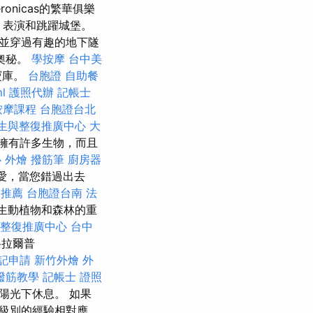
ronicas的繁華俱樂
，表演和跳躍城堡。
並穿過有趣的地下隧
奧秘。
學按摩
台中美
寶庫。
台胞證
自助餐
l
護照代辦
記帳士
按摩課程
台胞證台北
生與整復推廣中心
大
擁有許多生物，而且
心
外燴
撥筋筆
廚房器
最愛，當您錯過出去
燴推薦
台胞證台南
法
的野生動植物和森林的重
整復推廣中心
台中
格拉爾普
記申請
新竹外燴
外
撥筋教學
記帳士 證照
陽光下休息。 如果
級別的經驗相對應。