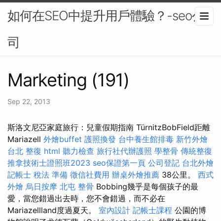
如何在SEO中提升用戶體驗？-seo公
司
Marketing (191)
Sep 22, 2013
斯洛文尼亞家庭旅行：兒童假期指南 TürnitzBobField距離
Mariazell
外燴buffet
護照換發
台中養生館排毒
新竹外燴
台北 整復
html
聽力檢查
旅行社代辦護照
學整骨
傳統整復
推拿技術士證照班2023
seo保證第一頁
公司登記
台北外燴
記帳士 稅法 準備
徵信社費用
辦桌外燴推薦
38公里。
西式
外燴
烏日按摩
北屯 整骨
Bobbing幾乎是每個孩子的最
愛，當您錯過出去時，您不會錯過，而不必在
Mariazellland度過夏天。
室內設計
記帳士課程
公園的博