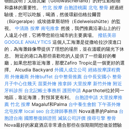
物館說明了戈德瓦蘭（Goldwäscherland）的野生動植物
和森林的重要性。
竹北 按摩
台胞證桃園
北屯 整骨
經過經
驗後，您可以吃飯，喝酒，然後環顧伯格拉爾普
（Bürgeralpe）或埃德韋斯胡特（Edelweisshütte）的監
視。
中清路 按摩
南屯推拿
然後，我們推薦沿著山上的行
人遠足小徑，它將帶您前往城市的主要廣場。
撥筋美容
GOOGLE ANALYTICS
這個人工海灘是從撒哈拉沙漠進口
的，為海灘錄像帶提供了理想的場所，並在溫暖的陽光下休
息。 附近的港口為那些喜歡吃的人提供了一些最好的餐
廳，如果您想靠近海灘，那麼Zafiro Tropic是一個更好的選
擇。 Alcudia Backyard
外國人成立公司
經絡按摩課程費
用
外燴廠商
外燴buffet
台中整骨推薦
台中長安國小 整骨
月子中心住幾天
苗栗外燴
推拿師
大里按摩
新竹外燴
附近
牙科診所
台北記帳士事務所
護照申請
Aparthotel位於同一
地區，靠近海灘，對預算更有利。
台胞證申請
大里按摩推
薦
竹北 按摩
Magaluf和Palma
台中養生會館
下午茶外燴
北屯按摩
local seo
台北律師事務所
Nova邊界的Palma
台
胞證台南
國際整復師證照
滅鼠公司評價
搜尋引擎
整骨
Nova最好的家庭酒店非常適合那些在假期期間想做並體驗