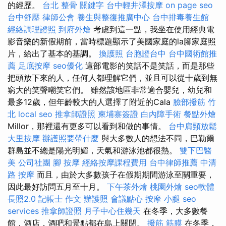
的經歷。
台北 整骨
關鍵字
台中輕井澤按摩
on page seo
台中舒壓
律師公會
養生與整復推廣中心
台中排毒養生館
經絡調理證照
到府外燴
考慮到這一點，我坐在使用經典電
影音樂的新假期前，當時標題顯示了美國家庭的la腳家庭照
片，給出了基本的基調。
換護照
台胞證台中
台中國術館推
薦
足底按摩
seo優化
這部電影的笑話不是笑話，而是那些
把頭放下來的人，任何人都理解它們，並且可以從十歲到無
窮大的笑聲嘲笑它們。 雖然該地區非常適合嬰兒，幼兒和
最多12歲，但年齡較大的人選擇了附近的Cala
臉部撥筋 竹
北
local seo
推拿師證照
柬埔寨簽證
白內障手術
餐點外燴
Millor，那裡還有更多可以看到和做的事情。
台中肩頸放鬆
大里按摩
辦護照要帶什麼
與大多數人的想法不同，巴勒爾
群島並不總是陽光明媚，天氣和游泳池都很熱。
雙下巴醫
美
公司社團
腳 按摩
經絡按摩課程費用
台中律師推薦
中清
路 按摩
而且，由於大多數孩子在假期期間游泳至關重要，
因此最好訪問五月至十月。
下午茶外燴
桃園外燴
seo軟體
長照2.0
記帳士 作文
辦護照
會議點心
按摩 小腿
seo
services
推拿師證照
月子中心住幾天
在冬季，大多數餐
館，酒店，酒吧和景點都在島上關閉。
撥筋
筋膜
在冬季，