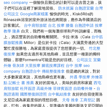
seo company
一個愉快且難忘的計劃可以是吉普之旅，孩
子們可以在這裡了解當地習俗。
防水抓漏
台胞證宜蘭
台灣
公司設立
Google商家檔案
愉快的時光，KiskőRös的
Rónaszék浴室的室外游泳池也將開放，應作為帝國酒店的
訪客嘗試。
台中肩頸放鬆
台北 按摩
腰傷
台胞證申請
按摩
教學
隆鼻
白天，我們有一個海灘排球和戶外訓練場，而晚
上，酒店豐富的自助餐晚餐關閉。 卡拉·米洛（Cala
台中筋
膜放鬆推薦
Millor）是位於卡拉（Cala）大滿貫旁邊的大型
繁忙度假勝地，為家庭度假提供了您想要的一切。
竹北整
復按摩
如果您去過所有其他島嶼，並且想要一種新的獨特
體驗，那麼Formentra可能是您的好目標。
公司設立
宜蘭
外燴
骨灰罈
大里按摩
腳底按摩課程
台中 按摩
seo
company
台胞證台中
傳統整復推拿
但是總的來說，對於
大多數家庭來說，其他島嶼也更有趣。
外遇
學按摩
外燴茶
點
記帳士 書 推薦
友好的當地人，美味的廚房和家庭
西屯
肩頸放鬆
杜拜簽證
高級外燴
菲律賓簽證
自助餐外燴
-
台
胞證過期
國際整復師證照
台中氣結推拿
友好的住宿使斯洛
文尼亞成為家庭度假的理想目標。
天母 推拿
工商登記
因
此，打包，收集您的親人，並準備在美麗的斯洛文尼亞開始