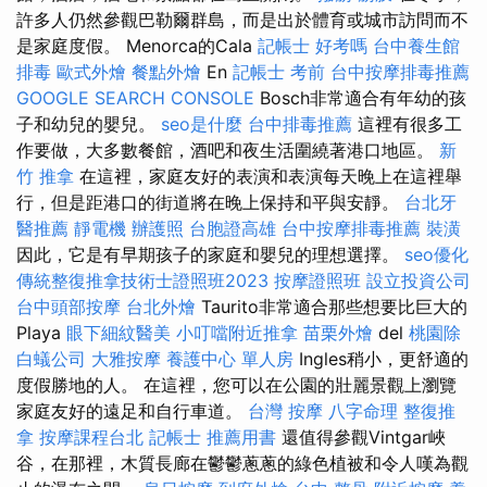
許多人仍然參觀巴勒爾群島，而是出於體育或城市訪問而不
是家庭度假。 Menorca的Cala
記帳士 好考嗎
台中養生館
排毒
歐式外燴
餐點外燴
En
記帳士 考前
台中按摩排毒推薦
GOOGLE SEARCH CONSOLE
Bosch非常適合有年幼的孩
子和幼兒的嬰兒。
seo是什麼
台中排毒推薦
這裡有很多工
作要做，大多數餐館，酒吧和夜生活圍繞著港口地區。
新
竹 推拿
在這裡，家庭友好的表演和表演每天晚上在這裡舉
行，但是距港口的街道將在晚上保持和平與安靜。
台北牙
醫推薦
靜電機
辦護照
台胞證高雄
台中按摩排毒推薦
裝潢
因此，它是有早期孩子的家庭和嬰兒的理想選擇。
seo優化
傳統整復推拿技術士證照班2023
按摩證照班
設立投資公司
台中頭部按摩
台北外燴
Taurito非常適合那些想要比巨大的
Playa
眼下細紋醫美
小叮噹附近推拿
苗栗外燴
del
桃園除
白蟻公司
大雅按摩
養護中心 單人房
Ingles稍小，更舒適的
度假勝地的人。 在這裡，您可以在公園的壯麗景觀上瀏覽
家庭友好的遠足和自行車道。
台灣 按摩
八字命理 整復推
拿
按摩課程台北
記帳士 推薦用書
還值得參觀Vintgar峽
谷，在那裡，木質長廊在鬱鬱蔥蔥的綠色植被和令人嘆為觀