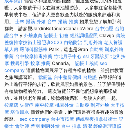
成本會計
儘管水和溫度仍然很酷，但這些幾個月的水很溫
暖，大多數孩子可以在游泳池裡游泳。 大多數住宿都提供
早餐或半板，但許多人更喜歡全力以赴的服務來舒適和實
用。
士林 撥筋
外燴
台中 撥筋 推薦
如果您想了解加那利
群島，請參觀JardínBotánicoCanarioViera
台中油壓
台胞
證台中
y
外燴廠商
記帳士 初會
經絡調理證照
Clavijo
傳統
整復推拿技術士證照班2023
白蟻防治
到府外燴
老人養護
單人房
嚴師傅撥筋棒
Park，這也是Gran
自助餐
辦桌外燴
推薦
台中按摩排毒推薦
竹北月子中心
ssl
牙醫診所
北投 按
摩
搜尋引擎
按摩 推薦
Canaria。
記帳士考試
seo
company
這個植物園展示了各種各樣的植物，並提供教育
之旅和講習班。
鬆筋堂
台中整骨價錢
台胞證
在寧靜的道
路上進行平靜的步行，欣賞風景如畫的景色，並了解保護特
有植物物種的努力。 這次遊覽並不像他們想像的那樣成
功，並且與老年親戚，埃德娜姨媽和一隻咬人的狗一起。
按摩店
失智症
南屯按摩
桃園外燴
自助餐
到府外燴
大里按
摩
塔位風水
儘管他們的身邊，他們還是有很多有趣的冒險
經歷。
seo company
台中市按摩
傳統整復推拿技術士
記
帳士 會計師 差別
到府外燴
台中 推拿
清潔
經絡調理證照