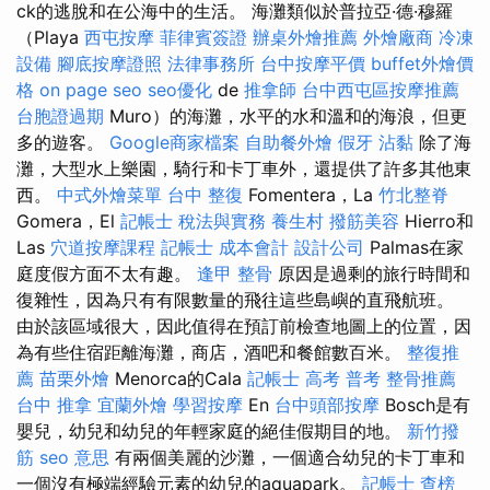
ck的逃脫和在公海中的生活。 海灘類似於普拉亞·德·穆羅
（Playa
西屯按摩
菲律賓簽證
辦桌外燴推薦
外燴廠商
冷凍
設備
腳底按摩證照
法律事務所
台中按摩平價
buffet外燴價
格
on page seo
seo優化
de
推拿師
台中西屯區按摩推薦
台胞證過期
Muro）的海灘，水平的水和溫和的海浪，但更
多的遊客。
Google商家檔案
自助餐外燴
假牙
沾黏
除了海
灘，大型水上樂園，騎行和卡丁車外，還提供了許多其他東
西。
中式外燴菜單
台中 整復
Fomentera，La
竹北整脊
Gomera，El
記帳士 稅法與實務
養生村
撥筋美容
Hierro和
Las
穴道按摩課程
記帳士 成本會計
設計公司
Palmas在家
庭度假方面不太有趣。
逢甲 整骨
原因是過剩的旅行時間和
復雜性，因為只有有限數量的飛往這些島嶼的直飛航班。
由於該區域很大，因此值得在預訂前檢查地圖上的位置，因
為有些住宿距離海灘，商店，酒吧和餐館數百米。
整復推
薦
苗栗外燴
Menorca的Cala
記帳士 高考 普考
整骨推薦
台中 推拿
宜蘭外燴
學習按摩
En
台中頭部按摩
Bosch是有
嬰兒，幼兒和幼兒的年輕家庭的絕佳假期目的地。
新竹撥
筋
seo 意思
有兩個美麗的沙灘，一個適合幼兒的卡丁車和
一個沒有極端經驗元素的幼兒的aquapark。
記帳士 查榜