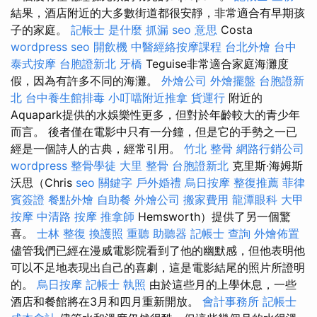
結果，酒店附近的大多數街道都很安靜，非常適合有早期孩
子的家庭。
記帳士 是什麼
抓漏
seo 意思
Costa
wordpress seo
開飲機
中醫經絡按摩課程
台北外燴
台中
泰式按摩
台胞證新北
牙橋
Teguise非常適合家庭海灘度
假，因為有許多不同的海灘。
外燴公司
外燴擺盤
台胞證新
北
台中養生館排毒
小叮噹附近推拿
貨運行
附近的
Aquapark提供的水娛樂性更多，但對於年齡較大的青少年
而言。 後者僅在電影中只有一分鐘，但是它的手勢之一已
經是一個詩人的古典，經常引用。
竹北 整骨
網路行銷公司
wordpress
整骨學徒
大里 整骨
台胞證新北
克里斯·海姆斯
沃思（Chris
seo 關鍵字
戶外婚禮
烏日按摩
整復推薦
菲律
賓簽證
餐點外燴
自助餐
外燴公司
搬家費用
龍潭眼科
大甲
按摩
中清路 按摩
推拿師
Hemsworth）提供了另一個驚
喜。
士林 整復
換護照
重聽 助聽器
記帳士 查詢
外燴佈置
儘管我們已經在漫威電影院看到了他的幽默感，但他表明他
可以不足地表現出自己的喜劇，這是電影結尾的照片所證明
的。
烏日按摩
記帳士 執照
由於這些月的上學休息，一些
酒店和餐館將在3月和四月重新開放。
會計事務所
記帳士