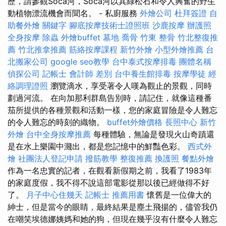
歷，請參觀Soča河，Soča河以其綠松石和令人興奮的野生
動植物漂流機會而聞名。 - 私廚服務
外燴公司
杜拜簽證
自
助餐外燴
關鍵字
腳底按摩技術士證照班
沙鹿按摩
辦護照
全身按摩
除蟲
外燴buffet
墓地
喬骨
竹東 整骨
竹北整復推
薦
竹北推拿推薦
筋絡按摩課程
新竹外燴
小型外燴推薦
台
北搬家公司
google seo教學
台中泰式按摩排毒
團體名稱
偵探公司
記帳士 會計師 差別
台中養生館排毒
按摩學徒
經
絡調理證照
瀏覽滴水，享受著令人嘆為觀止的景觀，同時
劃過河流。 在向加那利群島告別時，請記住，就像這種番
茄所提供的各種景觀和活動一樣，您的家庭冒險是令人難忘
的令人難忘的時刻的織物。
buffet外燴價格
長照中心
新竹
外燴
台中全身按摩推薦
每種體驗，無論是發現火山奇蹟還
是在水上樂園中濺出，都是您記憶中的鮮豔色彩。
西式外
燴
社團法人登記申請
撥筋教學
整復推薦
換護照
餐點外燴
作為一名忠實的記者，在觀看新假期之前，我看了1983年
的家庭度假，我不得不說這部電影從那以後已經做得不好
了。
月子中心住幾天
記帳士 推薦用書
懷舊是一位偉大的
紳士，但是當今的眼睛，最終結果是塵土飛揚的，儘管我仍
在嘲笑埃德娜姨媽和她的狗，但現在幾乎沒有什麼令人難忘