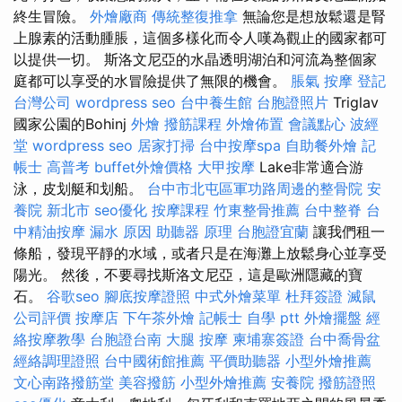
終生冒險。
外燴廠商
傳統整復推拿
無論您是想放鬆還是腎
上腺素的活動腫脹，這個多樣化而令人嘆為觀止的國家都可
以提供一切。 斯洛文尼亞的水晶透明湖泊和河流為整個家
庭都可以享受的水冒險提供了無限的機會。
脹氣 按摩
登記
台灣公司
wordpress seo
台中養生館
台胞證照片
Triglav
國家公園的Bohinj
外燴
撥筋課程
外燴佈置
會議點心
波經
堂
wordpress seo
居家打掃
台中按摩spa
自助餐外燴
記
帳士 高普考
buffet外燴價格
大甲按摩
Lake非常適合游
泳，皮划艇和划船。
台中市北屯區軍功路周邊的整骨院
安
養院 新北市
seo優化
按摩課程
竹東整骨推薦
台中整脊
台
中精油按摩
漏水 原因
助聽器 原理
台胞證宜蘭
讓我們租一
條船，發現平靜的水域，或者只是在海灘上放鬆身心並享受
陽光。 然後，不要尋找斯洛文尼亞，這是歐洲隱藏的寶
石。
谷歌seo
腳底按摩證照
中式外燴菜單
杜拜簽證
滅鼠
公司評價
按摩店
下午茶外燴
記帳士 自學 ptt
外燴擺盤
經
絡按摩教學
台胞證台南
大腿 按摩
柬埔寨簽證
台中喬骨盆
經絡調理證照
台中國術館推薦
平價助聽器
小型外燴推薦
文心南路撥筋堂
美容撥筋
小型外燴推薦
安養院
撥筋證照