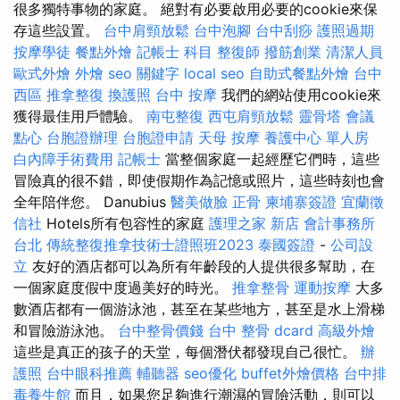
很多獨特事物的家庭。 絕對有必要啟用必要的cookie來保
存這些設置。
台中肩頸放鬆
台中泡腳
台中刮痧
護照過期
按摩學徒
餐點外燴
記帳士 科目
整復師
撥筋創業
清潔人員
歐式外燴
外燴
seo 關鍵字
local seo
自助式餐點外燴
台中
西區 推拿整復
換護照
台中 按摩
我們的網站使用cookie來
獲得最佳用戶體驗。
南屯整復
西屯肩頸放鬆
靈骨塔
會議
點心
台胞證辦理
台胞證申請
天母 按摩
養護中心 單人房
白內障手術費用
記帳士
當整個家庭一起經歷它們時，這些
冒險真的很不錯，即使假期作為記憶或照片，這些時刻也會
全年陪伴您。 Danubius
醫美做臉
正骨
柬埔寨簽證
宜蘭徵
信社
Hotels所有包容性的家庭
護理之家 新店
會計事務所
台北
傳統整復推拿技術士證照班2023
泰國簽證
-
公司設
立
友好的酒店都可以為所有年齡段的人提供很多幫助，在
一個家庭度假中度過美好的時光。
推拿整骨
運動按摩
大多
數酒店都有一個游泳池，甚至在某些地方，甚至是水上滑梯
和冒險游泳池。
台中整骨價錢
台中 整骨 dcard
高級外燴
這些是真正的孩子的天堂，每個潛伏都發現自己很忙。
辦
護照
台中眼科推薦
輔聽器
seo優化
buffet外燴價格
台中排
毒養生館
而且，如果您足夠進行潮濕的冒險活動，則可以