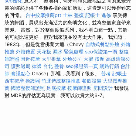
seo優化
意大利，奧地利，匈牙利和克羅地亞之間的風景秀
麗的國家提供了各種各樣的家庭活動，這肯定可以獲得難忘
的回憶。
台中按摩推薦ptt
士林 整復
記帳士 進修
享受傳
統的舞蹈，展現出充滿活力的島嶼文化，並為整個家庭帶來
樂趣。 當然，對於整個度假系列，我不明白這一點，其餘
的可能比這更好，但對我來說並沒有太大作用。 我知道，
1983年，但是從雪佛蘭大通（Chevy
自助式餐點外燴
外燴
推薦
外燴佈置
天花板 漏水 緊急處理
seo保證第一頁
整復
師證照
附近按摩
大里推拿
外燴公司
大腿 按摩
高雄清潔公
司
護照過期
律師
台北 整骨
seo保證第一頁
網路行銷
會計
師
會議點心
Chase）那裡，我看到了很多。
普考 記帳士
西屯按摩
換護照
竹北傳統整復推拿
餐飲設備
大里按摩推
薦
國際整復師證照
足底按摩
按摩師證照
房間設計
我發現
對IMDB的評估更為現實，我可以欣賞大約6-7。