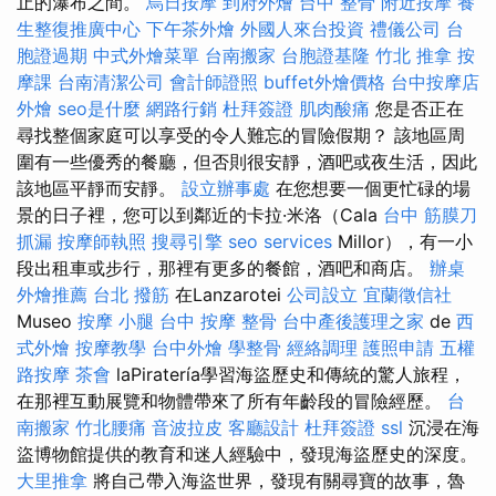
止的瀑布之間。
烏日按摩
到府外燴
台中 整骨
附近按摩
養
生整復推廣中心
下午茶外燴
外國人來台投資
禮儀公司
台
胞證過期
中式外燴菜單
台南搬家
台胞證基隆
竹北 推拿
按
摩課
台南清潔公司
會計師證照
buffet外燴價格
台中按摩店
外燴
seo是什麼
網路行銷
杜拜簽證
肌肉酸痛
您是否正在
尋找整個家庭可以享受的令人難忘的冒險假期？ 該地區周
圍有一些優秀的餐廳，但否則很安靜，酒吧或夜生活，因此
該地區平靜而安靜。
設立辦事處
在您想要一個更忙碌的場
景的日子裡，您可以到鄰近的卡拉·米洛（Cala
台中 筋膜刀
抓漏
按摩師執照
搜尋引擎
seo services
Millor），有一小
段出租車或步行，那裡有更多的餐館，酒吧和商店。
辦桌
外燴推薦
台北 撥筋
在Lanzarotei
公司設立
宜蘭徵信社
Museo
按摩 小腿
台中 按摩 整骨
台中產後護理之家
de
西
式外燴
按摩教學
台中外燴
學整骨
經絡調理
護照申請
五權
路按摩
茶會
laPiratería學習海盜歷史和傳統的驚人旅程，
在那裡互動展覽和物體帶來了所有年齡段的冒險經歷。
台
南搬家
竹北腰痛
音波拉皮
客廳設計
杜拜簽證
ssl
沉浸在海
盜博物館提供的教育和迷人經驗中，發現海盜歷史的深度。
大里推拿
將自己帶入海盜世界，發現有關尋寶的故事，魯