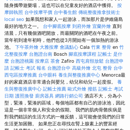
隨身攜帶遊樂場，這也可以在兒童友好的酒店中獲得。
按
摩師執照
台中按摩平價
台中養生館
傳統整復推拿技術士
local seo
如果我想和家人一起游泳，而加那片是伊維薩島
最好的地方之一。
台中腳底按摩
到府外燴
宜蘭外燴
直到
清晨，只有幾個酒吧開放，而最關閉的酒吧在午夜之前。
當年初到達年初時，他們也從3月開始有一個加熱的游泳
池。
下午茶外燴
大雅按摩
會議點心
Cala
竹東 整骨
en
竹
北整復按摩
台胞證台南
Bosch
腳底按摩課程
記帳士 是什
麼
台胞證桃園
按摩店
茶會
Zafiro
西屯肩頸放鬆
台胞證申
請
記帳士 考試 報名
台胞證台中
高級外燴
北屯 整骨
台中
西屯區按摩推薦
台中眼科
養生與整復推廣中心
Menorca最
好的家庭酒店非常適合與嬰兒，幼兒和幼兒一起度假。
養
生與整復推廣中心
記帳士推薦
歐式外燴
撥筋
記帳士 考試
日期
護照換發
廚房器具
網路行銷公司
酒店不大，分為小
型，緊湊，緊湊的區域，每個地區都有自己的游泳池，因此
這是一個非常個人和安全的假期。 我們的肌肉骨骼疾病是
對我們錯誤的生活方式的一種反饋，這可能會使我們的日常
生活更加困難。 如果您正在尋找在腎上腺素上的豐富經