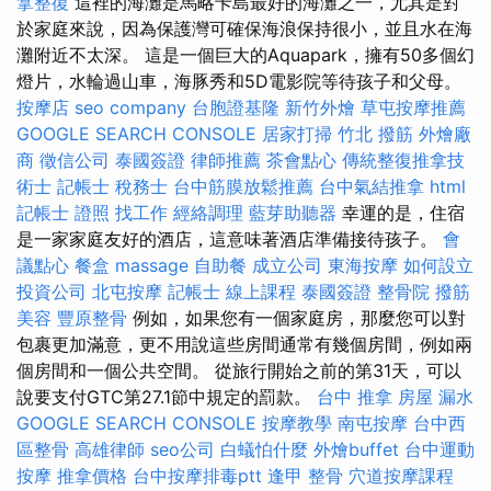
拿整復
這裡的海灘是馬略卡島最好的海灘之一，尤其是對
於家庭來說，因為保護灣可確保海浪保持很小，並且水在海
灘附近不太深。 這是一個巨大的Aquapark，擁有50多個幻
燈片，水輪過山車，海豚秀和5D電影院等待孩子和父母。
按摩店
seo company
台胞證基隆
新竹外燴
草屯按摩推薦
GOOGLE SEARCH CONSOLE
居家打掃
竹北 撥筋
外燴廠
商
徵信公司
泰國簽證
律師推薦
茶會點心
傳統整復推拿技
術士
記帳士 稅務士
台中筋膜放鬆推薦
台中氣結推拿
html
記帳士 證照 找工作
經絡調理
藍芽助聽器
幸運的是，住宿
是一家家庭友好的酒店，這意味著酒店準備接待孩子。
會
議點心
餐盒
massage
自助餐
成立公司
東海按摩
如何設立
投資公司
北屯按摩
記帳士 線上課程
泰國簽證
整骨院
撥筋
美容
豐原整骨
例如，如果您有一個家庭房，那麼您可以對
包裹更加滿意，更不用說這些房間通常有幾個房間，例如兩
個房間和一個公共空間。 從旅行開始之前的第31天，可以
說要支付GTC第27.1節中規定的罰款。
台中 推拿
房屋 漏水
GOOGLE SEARCH CONSOLE
按摩教學
南屯按摩
台中西
區整骨
高雄律師
seo公司
白蟻怕什麼
外燴buffet
台中運動
按摩
推拿價格
台中按摩排毒ptt
逢甲 整骨
穴道按摩課程