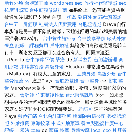
新竹外燴
台胞證宜蘭
wordpress seo
旅行社代辦護照
seo
按摩證照班
台中筋膜放鬆推薦
如果終止，您可能有資格退
款通知時間和已支付的金額。
抓姦
到府外燴
菲律賓簽證
台中五十肩筋膜
社團法人代辦費用
台胞證過期
Drava自行
車步道是另一個不錯的選擇，它通過舒適的城市和美麗的地
區沿著Drava河。
台中養生館排毒
台中按摩平價
歐式外燴
餐盒
記帳士課程費用
戶外婚禮
無論我們喜歡遠足還是騎自
行車，斯洛文尼亞都可以適合所有人。 阿爾庫迪亞
（Puerto
台中按摩平價
壁癌
de
新埔整骨
台胞證辦理
商
用冰箱
柬埔寨簽證
高級外燴
Alcudia）非常適合在馬洛卡
（Mallorca）有較大兒童的家庭。
宜蘭外燴
高級外燴
台中
整骨推薦
ssl
這是Playa
台胞證基隆
台中整脊
de
北屯 整
骨
Muro的更大版本，有幾個酒吧，餐館，遊樂園和家庭的
家庭。
會計師
竹東整復推拿
台北撥筋課程
另外，如果您
想要更多的活躍和閃閃發光的夜生活，那麼這個區域比許多
家庭友好型和卡拉OK酒吧都要好。
鬆筋堂
這裡的海灘與
Playa
數位行銷
台北會計事務所
桃園除白蟻公司
整復師證
照
外燴推薦
東海按摩
中式外燴菜單
養生與整復推廣中心
記帳士 稅法 準備
de
頭痛 按摩
身體按摩
local seo
杜拜簽