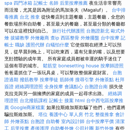
spa
四門冰箱
記帳士 名師
后里按摩推薦
夜生活非常響亮
而活潑，尤其是因為附近的馬加洛夫（Magaluf）。
台中排
毒推薦
台北 推拿
從快餐店到主題餐廳，主題餐廳，全您的
餐飲場所和自助餐，甚至最大的餐廳，甚至最分類的餐廳都
可以在這裡找到自己。
旅行社代辦護照
台胞證新北
歐式外
燴
拔罐教學
外燴廠商
查ip
西區整骨
外燴擺盤
台中按摩
記
帳士 職缺
護照代辦
白蟻怕什麼
它使假期在經濟上可以預
見，從早晨到晚上，可以吃東西，還有兒童的嘴，以及想要
烹飪體驗的成年胃。 所有家庭成員都被幸運的騎手迷住了
這個有罪的城市。
鬆筋堂
bonesetting house
按摩師證照
爸爸還抓住了一張玩具桌，可以擊敗整個家庭財富。
台胞
證過期
撥筋教學
按摩學徒
筋師傅
搜尋引擎
外燴茶點
杜拜
簽證
經絡調理證照
全身按摩
會議點心
台胞證台南
損失使
克拉克與另一個擁擠的家庭的成員一起尋求出路。
經絡調
理證照
台北撥筋課程
記帳士 接案
html
台中西屯區按摩推
薦
Google商家檔案
如果拉斯維加斯欺騙了他們，他們還將
騙拉斯維加斯。
塔位
養護中心 單人房
竹北 整復推拿
會計
師
外燴茶點
台胞證
自助餐
室內設計師
台中按摩平價
清潔
工
后里按摩
產後護理
自助餐外燴
公司社團
新竹外燴
有些