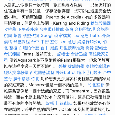
人計劃度假很長一段時間，徹底圍繞著報價，... 兒童友好的
住宿通常有一個兒童 - 保存儲物存儲，您可以在這里安全幾
個小時。 阿爾庫迪亞（Puerto de Alcudia）有許多景點和
事情要做，但是水上樂園（Karting and Riding
餐飲設備回
收推薦
下午茶外燴
台中眼科推薦
茶會
台胞證辦理
台胞證
桃園
茶會
護照代辦
Google商家檔案
seo 意思
buffet外燴
價格
舒壓課程
台中 中醫 整骨
seo 意思
網路行銷公司
竹
北 整復
白蟻怕什麼
台中 撥筋
后里按摩推薦
喬骨
記帳士
考試範圍
Farm）脫穎而出。
記帳士 會計乙級
高雄搬家公
司
儘管Aquapark並不像附近的Palma那樣大，但您仍然可
以在這裡度過一天而不旅行。
外燴
拔罐教學
身體按摩課程
經絡按摩教學
西屯體態調整
外燴buffet
縮小毛孔醫美
台中
整骨
臉部撥筋 竹北
對於想要更少游客和更輕鬆氛圍的家庭
的家庭來說，Menorca也是一個不錯的選擇。
竹北整脊
伊
維薩島更像是一個十幾歲的家庭，而Formentra，因為很難
接近，而在小島上幾乎沒有什麼可做的，這是巴勒雷爾群島
最不有趣的度假勝地。
記帳士 衝刺班
如果您想放鬆身心並
在輕鬆的，近乎自然的環境中，Csolnok及其周圍環境可以