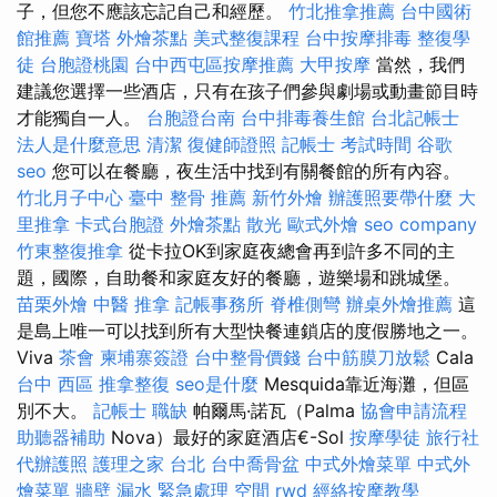
子，但您不應該忘記自己和經歷。
竹北推拿推薦
台中國術
館推薦
寶塔
外燴茶點
美式整復課程
台中按摩排毒
整復學
徒
台胞證桃園
台中西屯區按摩推薦
大甲按摩
當然，我們
建議您選擇一些酒店，只有在孩子們參與劇場或動畫節目時
才能獨自一人。
台胞證台南
台中排毒養生館
台北記帳士
法人是什麼意思
清潔
復健師證照
記帳士 考試時間
谷歌
seo
您可以在餐廳，夜生活中找到有關餐館的所有內容。
竹北月子中心
臺中 整骨 推薦
新竹外燴
辦護照要帶什麼
大
里推拿
卡式台胞證
外燴茶點
散光
歐式外燴
seo company
竹東整復推拿
從卡拉OK到家庭夜總會再到許多不同的主
題，國際，自助餐和家庭友好的餐廳，遊樂場和跳城堡。
苗栗外燴
中醫 推拿
記帳事務所
脊椎側彎
辦桌外燴推薦
這
是島上唯一可以找到所有大型快餐連鎖店的度假勝地之一。
Viva
茶會
柬埔寨簽證
台中整骨價錢
台中筋膜刀放鬆
Cala
台中 西區 推拿整復
seo是什麼
Mesquida靠近海灘，但區
別不大。
記帳士 職缺
帕爾馬·諾瓦（Palma
協會申請流程
助聽器補助
Nova）最好的家庭酒店€-Sol
按摩學徒
旅行社
代辦護照
護理之家 台北
台中喬骨盆
中式外燴菜單
中式外
燴菜單
牆壁 漏水 緊急處理
空間
rwd
經絡按摩教學