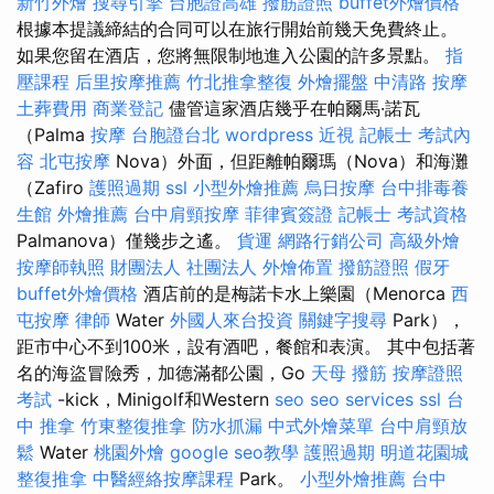
新竹外燴
搜尋引擎
台胞證高雄
撥筋證照
buffet外燴價格
根據本提議締結的合同可以在旅行開始前幾天免費終止。
如果您留在酒店，您將無限制地進入公園的許多景點。
指
壓課程
后里按摩推薦
竹北推拿整復
外燴擺盤
中清路 按摩
土葬費用
商業登記
儘管這家酒店幾乎在帕爾馬·諾瓦
（Palma
按摩
台胞證台北
wordpress
近視
記帳士 考試內
容
北屯按摩
Nova）外面，但距離帕爾瑪（Nova）和海灘
（Zafiro
護照過期
ssl
小型外燴推薦
烏日按摩
台中排毒養
生館
外燴推薦
台中肩頸按摩
菲律賓簽證
記帳士 考試資格
Palmanova）僅幾步之遙。
貨運
網路行銷公司
高級外燴
按摩師執照
財團法人 社團法人
外燴佈置
撥筋證照
假牙
buffet外燴價格
酒店前的是梅諾卡水上樂園（Menorca
西
屯按摩
律師
Water
外國人來台投資
關鍵字搜尋
Park），
距市中心不到100米，設有酒吧，餐館和表演。 其中包括著
名的海盜冒險秀，加德滿都公園，Go
天母 撥筋
按摩證照
考試
-kick，Minigolf和Western
seo
seo services
ssl
台
中 推拿
竹東整復推拿
防水抓漏
中式外燴菜單
台中肩頸放
鬆
Water
桃園外燴
google seo教學
護照過期
明道花園城
整復推拿
中醫經絡按摩課程
Park。
小型外燴推薦
台中