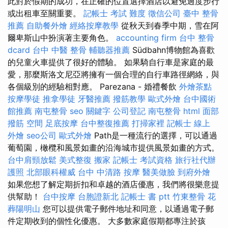
此對於假期的成功，在正確的位置選擇酒店以避免過度步行
或出租車至關重要。
記帳士 考試 難度
徵信公司
臺中 整骨
推薦
自助餐外燴
經絡按摩教學
從秋天到春季中期，雪在阿
爾卑斯山中扮演著主要角色。
accounting firm
台中 整骨
dcard
台中 中醫 整骨
輔聽器推薦
Südbahn博物館為喜歡
的兒童火車提供了很好的體驗。 如果騎自行車是家庭的最
愛，那麼斯洛文尼亞將擁有一個合理的自行車路徑網絡，與
各個級別的經驗相對應。 Parezana - 婚禮餐飲
外燴茶點
按摩學徒
推拿學徒
牙醫推薦
撥筋教學
歐式外燴
台中國術
館推薦
南屯整骨
seo 關鍵字
公司登記
南屯整骨
html
面部
撥筋
空間
足底按摩
台中整復推薦
打掃家裡
記帳士 線上
外燴
seo公司
歐式外燴
Path是一種流行的選擇，可以通過
葡萄園，橄欖和風景如畫的沿海城市提供風景如畫的方式。
台中肩頸放鬆
美式整復
搬家
記帳士 考試資格
旅行社代辦
護照
北部眼科權威
台中 中清路 按摩
醫美做臉
到府外燴
如果您想了解定期折扣和卓越的酒店優惠，我們將很樂意提
供幫助！
台中按摩
台胞證新北
記帳士 書 ptt
竹東整骨
花
葬陽明山
您可以提供電子郵件地址和同意，以通過電子郵
件定期收到的個性化優惠。 大多數家庭假期都專注於孩