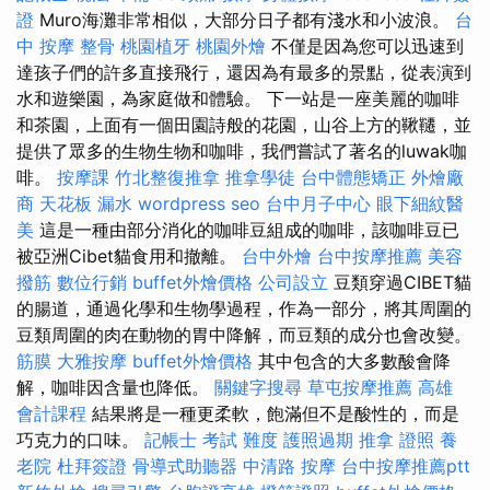
證
Muro海灘非常相似，大部分日子都有淺水和小波浪。
台
中 按摩 整骨
桃園植牙
桃園外燴
不僅是因為您可以迅速到
達孩子們的許多直接飛行，還因為有最多的景點，從表演到
水和遊樂園，為家庭做和體驗。 下一站是一座美麗的咖啡
和茶園，上面有一個田園詩般的花園，山谷上方的鞦韆，並
提供了眾多的生物生物和咖啡，我們嘗試了著名的luwak咖
啡。
按摩課
竹北整復推拿
推拿學徒
台中體態矯正
外燴廠
商
天花板 漏水
wordpress seo
台中月子中心
眼下細紋醫
美
這是一種由部分消化的咖啡豆組成的咖啡，該咖啡豆已
被亞洲Cibet貓食用和撤離。
台中外燴
台中按摩推薦
美容
撥筋
數位行銷
buffet外燴價格
公司設立
豆類穿過CIBET貓
的腸道，通過化學和生物學過程，作為一部分，將其周圍的
豆類周圍的肉在動物的胃中降解，而豆類的成分也會改變。
筋膜
大雅按摩
buffet外燴價格
其中包含的大多數酸會降
解，咖啡因含量也降低。
關鍵字搜尋
草屯按摩推薦
高雄
會計課程
結果將是一種更柔軟，飽滿但不是酸性的，而是
巧克力的口味。
記帳士 考試 難度
護照過期
推拿 證照
養
老院
杜拜簽證
骨導式助聽器
中清路 按摩
台中按摩推薦ptt