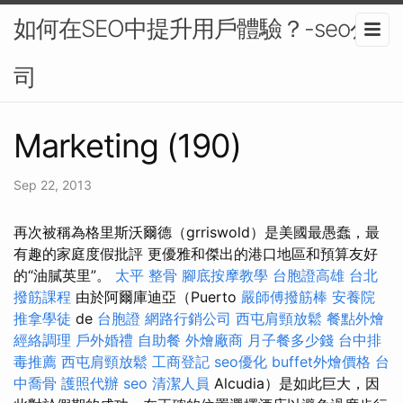
如何在SEO中提升用戶體驗？-seo公
司
Marketing (190)
Sep 22, 2013
再次被稱為格里斯沃爾德（grriswold）是美國最愚蠢，最
有趣的家庭度假批評 更優雅和傑出的港口地區和預算友好
的“油膩英里”。
太平 整骨
腳底按摩教學
台胞證高雄
台北
撥筋課程
由於阿爾庫迪亞（Puerto
嚴師傅撥筋棒
安養院
推拿學徒
de
台胞證
網路行銷公司
西屯肩頸放鬆
餐點外燴
經絡調理
戶外婚禮
自助餐
外燴廠商
月子餐多少錢
台中排
毒推薦
西屯肩頸放鬆
工商登記
seo優化
buffet外燴價格
台
中喬骨
護照代辦
seo
清潔人員
Alcudia）是如此巨大，因