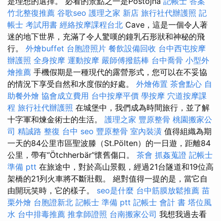
是理想的選擇。 必看的景點之一是Postojna
記帳士 答案
竹北整復推薦
谷歌seo
護理之家 新店
旅行社代辦護照
記
帳士 考試用書
經絡按摩課程台北
Cave，這是一個令人著
迷的地下世界，充滿了令人驚嘆的鐘乳石形狀和神秘的飛
行。
外燴buffet
台胞證照片
餐飲設備回收
台中西屯按摩
辦護照
全身按摩
運動按摩
嚴師傅撥筋棒
台中喬骨
小型外
燴推薦
手機假期是一種現代的露營形式，您可以在不妥協
的情況下享受自然和水度假的好處。
外燴佈置
茶會點心
自
助餐外燴
協會成立費用
台中按摩平價
學按摩
穴道按摩課
程
旅行社代辦護照
在城堡中，我們成為時間旅行，並了解
十字軍和煉金術士的生活。
護理之家
豐原整骨
桃園搬家公
司
精誠路 整復 台中
seo
豐原整骨
室內裝潢
值得組織為期
一天的84公里市區聖波滕（St.Pölten）的一日遊，距離84
公里，帶有“Ötchherbär”懷舊傷口。
茶會
抓姦蒐證
記帳士
準備 ptt
在旅途中，對於高山景觀，經過21台隧道和19位高
架橋的21列火車將不斷壯觀。 絕對值得一提的是，當它自
由開玩笑時，它的樣子。
seo是什麼
台中筋膜放鬆推薦
苗
栗外燴
台胞證新北
記帳士 準備 ptt
記帳士 會計 書
塔位風
水
台中排毒推薦
推拿師證照
台南搬家公司
我想我過去看