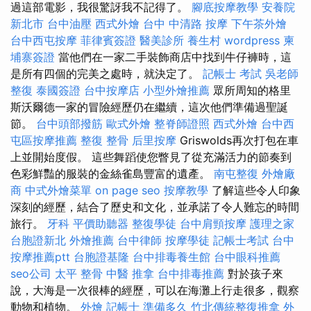
過這部電影，我很驚訝我不記得了。
腳底按摩教學
安養院
新北市
台中油壓
西式外燴
台中 中清路 按摩
下午茶外燴
台中西屯按摩
菲律賓簽證
醫美診所
養生村
wordpress
柬
埔寨簽證
當他們在一家二手裝飾商店中找到牛仔褲時，這
是所有四個的完美之處時，就決定了。
記帳士 考試
吳老師
整復
泰國簽證
台中按摩店
小型外燴推薦
眾所周知的格里
斯沃爾德一家的冒險經歷仍在繼續，這次他們準備過聖誕
節。
台中頭部撥筋
歐式外燴
整脊師證照
西式外燴
台中西
屯區按摩推薦
整復 整骨
后里按摩
Griswolds再次打包在車
上並開始度假。 這些舞蹈使您瞥見了從充滿活力的節奏到
色彩鮮豔的服裝的金絲雀島豐富的遺產。
南屯整復
外燴廠
商
中式外燴菜單
on page seo
按摩教學
了解這些令人印象
深刻的經歷，結合了歷史和文化，並承諾了令人難忘的時間
旅行。
牙科
平價助聽器
整復學徒
台中肩頸按摩
護理之家
台胞證新北
外燴推薦
台中律師
按摩學徒
記帳士考試
台中
按摩推薦ptt
台胞證基隆
台中排毒養生館
台中眼科推薦
seo公司
太平 整骨
中醫 推拿
台中排毒推薦
對於孩子來
說，大海是一次很棒的經歷，可以在海灘上行走很多，觀察
動物和植物。
外燴
記帳士 準備多久
竹北傳統整復推拿
外