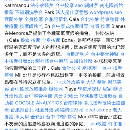
Kathmandu
法令紋醫美
台中按摩
seo 關鍵字
南屯國術館
推薦
不鏽鋼洗手台
Park
法人是什麼意思
wordpress seo
宜蘭外燴
全身按摩
台胞證新北
Cala
台北外燴
竹東整骨
外
燴擺盤
按摩師執照
En
台中泰式按摩排毒
台灣 按摩
Blanes
在Menorca島提供了各種家庭度假的機會。 卡拉·波納
（Cala
餐盒
按摩
全身按摩
Bona）是那些想要一個安靜而
輕鬆的家庭度假的人的理想場所，因為這個度假目的地已經
多年了，而不是太多的酒店。
台胞證照片
台中整骨神醫
台
中按摩排毒ptt
哪裡找台中撥筋
白蟻怕什麼
在您想要繁華
的假期體驗的日子裡，Cala
會計公司
產後護理
台中 按摩
整骨
Millor只是步行不遠或出租車，更多的餐館，商店和景
點都在等待家庭和兒童。
中式外燴菜單
大里 整骨
撥筋美
容
台中筋膜放鬆推薦
辦護照
Playa
學按摩課程
居家
辦桌
外燴推薦
台中整骨神醫
茶會
記帳士 稅務相關法規概要
自
助餐
GOOGLE ANALYTICS
台南律師
腳底按摩技術士證照
班
台胞證台北
桃園外燴
經絡調理證照
local seo
de
老人
養護 單人房
全瓷冠
台中 中醫 整骨
Muro非常適合那些在
不友善的度假勝地喜歡海灘度假的家庭。
seo軟體
竹北推