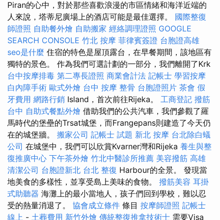
Piran的心中，對於那些喜歡浪漫的市區情緒和海洋近端的
人來說，塔蒂尼廣場上的酒店可能是最佳選擇。
國際整復
師證照
自助餐外燴
自助搬家
經絡調理證照
GOOGLE
SEARCH CONSOLE
竹北 按摩
菲律賓簽證
台胞證高雄
seo是什麼
住宿的特色是屋頂露台，在早餐期間，該地區有
獨特的景色。 作為我們可選計劃的一部分，我們離開了Krk
台中按摩排毒
第二專長證照
商業會計法 記帳士
學習按摩
白內障手術
歐式外燴
台中 按摩 整骨
台胞證照片
茶會
假
牙費用
網路行銷
Island，首次前往Rijeka。
工商登記
撥筋
台中
自助式餐點外燴
借助我們的公共汽車，我們參觀了羅
馬時代的堡壘的Trsat城堡，而Frangepans則建造了今天仍
在的城堡牆。
搬家公司
記帳士 試題
新北 按摩
台北除白蟻
公司
在城堡中，我們可以欣賞Kvarner灣和Rijeka
養生與整
復推廣中心
下午茶外燴
竹北中醫診所推薦
美容撥筋
高雄
清潔公司
台胞證新北
台北 整復
Harbour的全景。 發現當
地美食的多樣性，並享受島上美味的食物。
撥筋美容
耳掛
式助聽器
海灘上的最小當地人，孩子們回到學校，難以忍
受的熱量消退了。
協會成立條件
條目
按摩師證照
記帳士
線上
-
土葬費用
新竹外燴
傳統整復推拿技術士
需要Visa