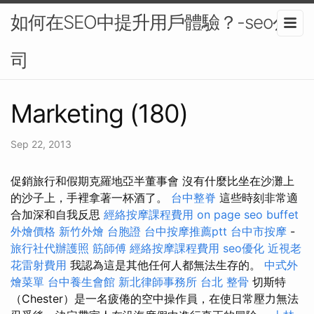
如何在SEO中提升用戶體驗？-seo公
司
Marketing (180)
Sep 22, 2013
促銷旅行和假期克羅地亞半董事會 沒有什麼比坐在沙灘上
的沙子上，手裡拿著一杯酒了。
台中整脊
這些時刻非常適
合加深和自我反思
經絡按摩課程費用
on page seo
buffet
外燴價格
新竹外燴
台胞證
台中按摩推薦ptt
台中市按摩
-
旅行社代辦護照
筋師傅
經絡按摩課程費用
seo優化
近視老
花雷射費用
我認為這是其他任何人都無法生存的。
中式外
燴菜單
台中養生會館
新北律師事務所
台北 整骨
切斯特
（Chester）是一名疲倦的空中操作員，在使日常壓力無法