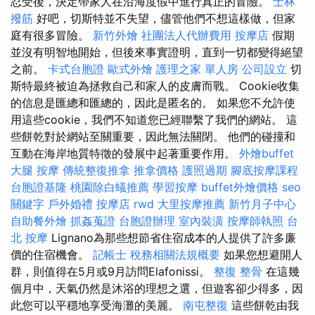
忍受後，決定帶家人在沿海度假中進行真正的冒險。
士林
撥筋
好吧，切斯特並不失望，儘管他們不想這樣做，但家
庭有很多冒險。
新竹外燴
社團法人代辦費用
按摩店
假期
並沒有明智地開始，但後來事實證明，直到一切都變得絕望
之前。
卡式台胞證
歐式外燴
護理之家 單人房
公司設立
切
斯特最終被迫為拯救自己和家人的皮膚而戰。 Cookie收集
的信息是匯總和匯總的，因此是匿名的。 如果您不允許使
用這些cookie，我們不知道您已經聯繫了我們的網站。 這
些餅乾對於網站至關重要，因此無法關閉。 他們的碰撞和
互動在海岸地質特徵的發展中起著重要作用。
外燴buffet
大腿 按摩
傳統整復推拿
推拿價格
護照過期
腳底按摩課程
台胞證基隆
桃園除白蟻推薦
學習按摩
buffet外燴價格
seo
關鍵字
戶外婚禮
按摩店
rwd
大里按摩推薦
新竹月子中心
自助餐外燴
抓姦蒐證
台胞證辦理
室內裝潢
按摩師執照
台
北 按摩
Lignano為那些想節省住宿成本的人提供了許多廉
價的住宿機會。
記帳士 稅務相關法規概要
如果您想避開人
群，則值得在5月或9月訪問Elafonissi。
整復 整骨
在這幾
個月中，天氣仍然是沐浴的理想之選，但遊客卻少得多，因
此您可以平穩地享受海灘的美麗。
南屯整復
這些餅乾由我