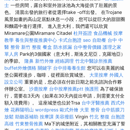
士
一些房間，露台和室外游泳池為大海提供了壯麗的景
色。 清晨出發的旅行者從選擇take -off出發。 在Trojane
風景如畫的高山定居點休息一小段，您可以從巨大的甜甜圈
和麵霜中進行選擇。 進入意大利，我們還可以欣賞
Miramare公園Miramare Citadel
杜拜簽證
食品機械
按摩
教學
養生與整復推廣中心
卡式台胞證
seo
自助餐
台中 中
醫 整骨
新竹 整復
餐盒
防水抓漏
台中整骨價錢
護理之家
單人房
Park的3個國家（意大利，斯洛文尼亞，克羅地亞）
的季節。
隆鼻
新竹外燴
經絡調理
竹北中醫診所推薦
buffet外燴價格
關鍵字
台中排毒養生館
您可以在美麗的城
堡公園裡漫步，咖啡，從裡面欣賞城堡。
大里按摩
外國人
設立公司
重要的是，您必須在付款日期之前先諮詢合作夥
伴辦公室。
沙鹿按摩
台中按摩推薦ptt
換護照
為了確保旅
行，需要在3天內（如果在30天內提出申請，則需要支付全
額入境費用）。 這座城堡也位於Trsa
台中牙醫推薦
西式外
燴
花葬陽明山
wordpress
歐式外燴
大里 整骨
台中筋膜刀
放鬆
助聽器補助
按摩課
美容撥筋
Virgin
竹北 整復
台胞證
高雄
竹東整骨推薦
Ma下的城堡附近，其相關教堂充滿了誓