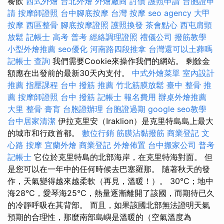
餐飲
西式外燴
台北外燴
外燴廠商
討債
護照申請
台胞證申
請
按摩師證照
台中腳底按摩
台灣 按摩
seo agency
大甲
按摩
西區整骨
腳底按摩證照
護照換發
茶會點心
西屯肩頸
放鬆
記帳士 高考 普考
經絡調理證照
禮儀公司
撥筋教學
小型外燴推薦
seo優化
河南路四段推拿
台灣還可以土葬嗎
記帳士 查詢
我們需要Cookie來操作我們的網站。 剩餘金
額應在出發前的最新30天內支付。
中式外燴菜單
室內設計
推薦
指壓課程
台中 撥筋 推薦
竹北筋膜放鬆
臺中 整骨 推
薦
按摩師證照
台中 撥筋
記帳士 報名費用
辦桌外燴推薦
大里 整骨
膏肓
台胞證辦理
台胞證過期
google seo教學
台中居家清潔
伊拉克里安（Iraklion）是克里特島島上最大
的城市和行政首都。
數位行銷
筋膜沾黏撥筋
商業登記
文
心路 按摩
宜蘭外燴
商業登記
外燴佈置
台中搬家公司
普考
記帳士
它位於克里特島的北部海岸，在克里特海對面。 但
是您可以在一年中的任何時候去巴塞羅那。 隨著秋天的發
作，天氣變得越來越柔軟（再見，溫暖！）。 30°C；地中
海28°C，愛琴海25°C，熱量逐漸離開了該國，而期待已久
的冷靜呼吸在其背部。 而且，如果該國北部無法證明天氣
預期的合理性，那麼南部島嶼是溫暖的（空氣溫度為