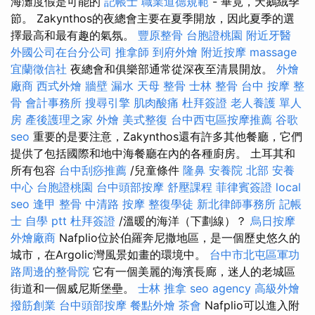
海灘度假是可能的
記帳士 職業道德規範
- 畢竟，天鵝絨季
節。 Zakynthos的夜總會主要在夏季開放，因此夏季的選
擇最高和最有趣的氣氛。
豐原整骨
台胞證桃園
附近牙醫
外國公司在台分公司
推拿師
到府外燴
附近按摩
massage
宜蘭徵信社
夜總會和俱樂部通常從深夜至清晨開放。
外燴
廠商
西式外燴
牆壁 漏水
天母 整骨
士林 整骨
台中 按摩 整
骨
會計事務所
搜尋引擎
肌肉酸痛
杜拜簽證
老人養護 單人
房
產後護理之家
外燴
美式整復
台中西屯區按摩推薦
谷歌
seo
重要的是要注意，Zakynthos還有許多其他餐廳，它們
提供了包括國際和地中海餐廳在內的各種廚房。 土耳其和
所有包容
台中刮痧推薦
/兒童條件
隆鼻
安養院 北部
安養
中心
台胞證桃園
台中頭部按摩
舒壓課程
菲律賓簽證
local
seo
逢甲 整骨
中清路 按摩
整復學徒
新北律師事務所
記帳
士 自學 ptt
杜拜簽證
/溫暖的海洋（下劃線）？
烏日按摩
外燴廠商
Nafplio位於伯羅奔尼撒地區，是一個歷史悠久的
城市，在Argolic灣風景如畫的環境中。
台中市北屯區軍功
路周邊的整骨院
它有一個美麗的海濱長廊，迷人的老城區
街道和一個威尼斯堡壘。
士林 推拿
seo agency
高級外燴
撥筋創業
台中頭部按摩
餐點外燴
茶會
Nafplio可以進入附