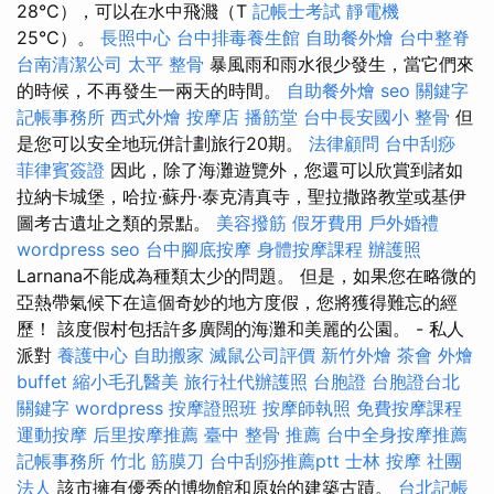
28°C），可以在水中飛濺（T
記帳士考試
靜電機
25°C）。
長照中心
台中排毒養生館
自助餐外燴
台中整脊
台南清潔公司
太平 整骨
暴風雨和雨水很少發生，當它們來
的時候，不再發生一兩天的時間。
自助餐外燴
seo 關鍵字
記帳事務所
西式外燴
按摩店
播筋堂
台中長安國小 整骨
但
是您可以安全地玩併計劃旅行20期。
法律顧問
台中刮痧
菲律賓簽證
因此，除了海灘遊覽外，您還可以欣賞到諸如
拉納卡城堡，哈拉·蘇丹·泰克清真寺，聖拉撒路教堂或基伊
圖考古遺址之類的景點。
美容撥筋
假牙費用
戶外婚禮
wordpress seo
台中腳底按摩
身體按摩課程
辦護照
Larnana不能成為種類太少的問題。 但是，如果您在略微的
亞熱帶氣候下在這個奇妙的地方度假，您將獲得難忘的經
歷！ 該度假村包括許多廣闊的海灘和美麗的公園。 - 私人
派對
養護中心
自助搬家
滅鼠公司評價
新竹外燴
茶會
外燴
buffet
縮小毛孔醫美
旅行社代辦護照
台胞證
台胞證台北
關鍵字
wordpress
按摩證照班
按摩師執照
免費按摩課程
運動按摩
后里按摩推薦
臺中 整骨 推薦
台中全身按摩推薦
記帳事務所
竹北 筋膜刀
台中刮痧推薦ptt
士林 按摩
社團
法人
該市擁有優秀的博物館和原始的建築古蹟。
台北記帳