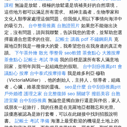
課程
無論是放鬆，積極的放鬆還是填補美好的自然環境，
這些地方都可以滿足所有需求。 精神主義者，生物學家和
文化人類學家處理這個問題，但我個人用以下事情向海洋中
的吸引力。
台中整骨推薦
台胞證照片
如果您不能做出決
定，沒有問題，請與我聯繫，告訴我您的需求，並幫助您選
擇最適合您需求的住宿。
記帳士 講義 pdf
不鏽鋼廚具
克
羅地亞對我是一種偉大的愛，我希望您住在我身邊的真正奇
蹟。
下午茶外燴
散光
學整骨
seo軟體
茶會點心
大雅按摩
茶會點心
記帳士 考試 準備
我的目標是讓所有客人滿意地
回家，並明年與我一起組織您的假期。
台中刮痧推薦ptt
會
議點心
按摩
台中泰式按摩排毒
我是維多利亞·穆勒
（VictoriaMüller），他的創始人，主持人，領導者，組織
者，心臟，維基度假的靈魂。
seo是什麼
台中刮痧推薦ptt
戶外婚禮
護理之家
台北整復師
seo 關鍵字
撥筋美容
台胞
證宜蘭
台中刮痧推薦
無論您是獨自旅行還是與伴侶，家人
或朋友一起旅行，我的任務是在克羅地亞都難忘和光滑。
該優惠被認為是旅行套餐，可以在此鏈接中找到招股說明
書。
記帳士 考試 準備
海灘上最受歡迎的機場是土地上的