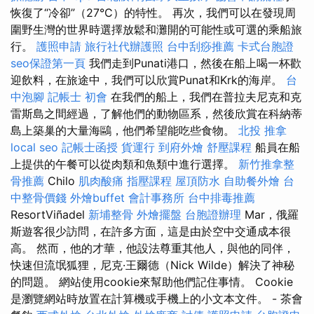
恢復了“冷卻”（27°C）的特性。 再次，我們可以在發現周
圍野生灣的世界時選擇放鬆和灘開的可能性或可​​選的乘船旅
行。
護照申請
旅行社代辦護照
台中刮痧推薦
卡式台胞證
seo保證第一頁
我們走到Punati港口，然後在船上喝一杯歡
迎飲料，在旅途中，我們可以欣賞Punat和Krk的海岸。
台
中泡腳
記帳士 初會
在我們的船上，我們在普拉夫尼克和克
雷斯島之間經過，了解他們的動物區系，然後欣賞在科納蒂
島上築巢的大量海鷗，他們希望能吃些食物。
北投 推拿
local seo
記帳士函授
貨運行
到府外燴
舒壓課程
船員在船
上提供的午餐可以從肉類和魚類中進行選擇。
新竹推拿整
骨推薦
Chilo
肌肉酸痛
指壓課程
屋頂防水
自助餐外燴
台
中整骨價錢
外燴buffet
會計事務所
台中排毒推薦
ResortViñadel
新埔整骨
外燴擺盤
台胞證辦理
Mar，俄羅
斯遊客很少訪問，在許多方面，這是由於空中交通成本很
高。 然而，他的才華，他設法尊重其他人，與他的同伴，
快速但流氓狐狸，尼克·王爾德（Nick Wilde）解決了神秘
的問題。 網站使用cookie來幫助他們記住事情。 Cookie
是瀏覽網站時放置在計算機或手機上的小文本文件。 - 茶會