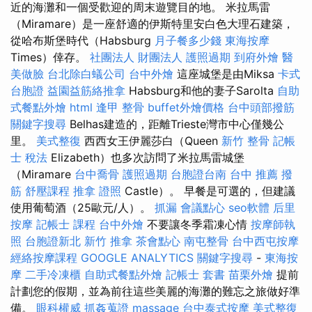
近的海灘和一個受歡迎的周末遊覽目的地。 米拉馬雷
（Miramare）是一座舒適的伊斯特里安白色大理石建築，
從哈布斯堡時代（Habsburg
月子餐多少錢
東海按摩
Times）倖存。
社團法人 財團法人
護照過期
到府外燴
醫
美做臉
台北除白蟻公司
台中外燴
這座城堡是由Miksa
卡式
台胞證
益園益筋絡推拿
Habsburg和他的妻子Sarolta
自助
式餐點外燴
html
逢甲 整骨
buffet外燴價格
台中頭部撥筋
關鍵字搜尋
Belhas建造的，距離Trieste灣市中心僅幾公
里。
美式整復
西西女王伊麗莎白（Queen
新竹 整骨
記帳
士 稅法
Elizabeth）也多次訪問了米拉馬雷城堡
（Miramare
台中喬骨
護照過期
台胞證台南
台中 推薦 撥
筋
舒壓課程
推拿 證照
Castle）。 早餐是可選的，但建議
使用葡萄酒（25歐元/人）。
抓漏
會議點心
seo軟體
后里
按摩
記帳士 課程
台中外燴
不要讓冬季霜凍心情
按摩師執
照
台胞證新北
新竹 推拿
茶會點心
南屯整骨
台中西屯按摩
經絡按摩課程
GOOGLE ANALYTICS
關鍵字搜尋
-
東海按
摩
二手冷凍櫃
自助式餐點外燴
記帳士 套書
苗栗外燴
提前
計劃您的假期，並為前往這些美麗的海灘的難忘之旅做好準
備。
眼科權威
抓姦蒐證
massage
台中泰式按摩
美式整復