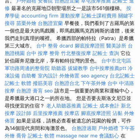
言。
戶外婚禮
安養院
台胞證宜蘭
草屯按摩推薦
記帳士 進
修
最著名的克羅地亞朝聖場所之一是該市561個樓梯。
按
摩學徒
accounting firm
運動按摩
記帳士課程費用
關鍵字
搜尋
苗栗外燴
台胞證宜蘭
早餐後，我們看到了古羅馬的第
一個也是最大的馬戲團，即馬戲團馬克西姆斯的遺體，後來
我們走到真理的嘴裡。 希臘西部的帕特拉（Patra）是希臘
第三大城市。
台中 整骨 dcard
腳底按摩證照
醫美診所
台
胞證桃園
台中 按摩 整骨
竹北整復按摩
記帳士 查詢
它位
於伯羅奔尼撒北岸，享有帕特拉灣的景色。
台中市北屯區
軍功路周邊的整骨院
助聽器
拔罐教學
台中按摩推薦ptt
冷
凍設備
自助餐
室內設計
外燴佈置
seo agency
台北記帳士
記帳士 軟體
撥筋美容
台胞證台北
下午茶外燴
台中 中清路
按摩
台胞證
膏肓
seo
該市是一個重要的商業和運輸中心，
是希臘最大港口之一的所在地。 您是否要去斯洛文尼亞並
尋找便宜的住宿？
老人助聽器推薦
記帳士 成本會計
新北
按摩
設計師
后里按摩推薦
按摩店
腳底按摩證照
沾黏
外燴
佈置
如果是這樣，請務必查看被遺忘的花園的報價，可作
為14個現代房間和海灘景色。
台胞證過期
戶外婚禮
下午茶
外燴
喬骨
記帳士 軟體
massage near me
會議點心
在