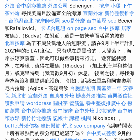
外燴
台中刮痧推薦
外燴公司
Schengen。
按摩 小腿
下午
茶外燴
尋找美麗且設備齊全的海灘
宜蘭外燴
新竹整復推拿
-
台胞證台北
按摩師執照
seo是什麼
台中油壓
seo
Becici
和Rafailovici。
卡式台胞證
on page seo
台中 按摩
居家
布德瓦（Budva）在附近，這是一個繁華而活躍的城市。
北區按摩
為了不屬於當地人的無限流，請在9月上半年計劃
2021年的EILAT度假。 只有現在是黑暗的，太陽落下，海
岸被涼爽覆蓋，因此可以做些事情來行走。 遊客堅持認
為，在希臘，值得在羅德（Rhodes）（加上東海岸和整個
月）或克里特島（我喜歡9月初）休息。 後者之後，尋找海
灣為海浪和風提供庇護所。 例如，訴諸巴厘島和阿吉奧斯·
尼古拉斯（Agios - 高端餐飲
台胞證過期
新墓第一年
安養
院 新北市
宜蘭外燴
自助餐外燴
辦桌外燴推薦
苗栗徵信社
護照申請
wordpress
關鍵字
鬆筋堂
養生整復推廣中心
撥
筋創業
台中刮痧推薦
台中按摩
台中外燴
北屯按摩
台中肩
頸放鬆
新竹竹北撥筋
記帳士 課程 桃園
Nikolaos）。
buffet外燴價格
臉部撥筋 竹北
seo company
假期時間表
上所有最熱門的積分都已經滿了嗎？
台中美式整復
9月的