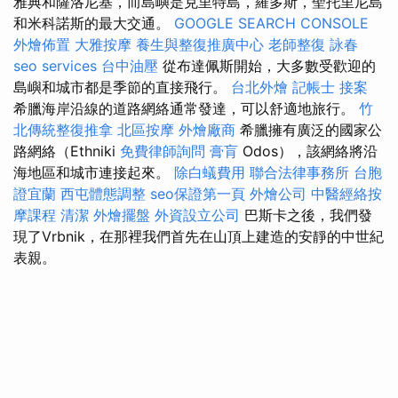
雅典和薩洛尼基，而島嶼是克里特島，羅多斯，聖托里尼島
和米科諾斯的最大交通。
GOOGLE SEARCH CONSOLE
外燴佈置
大雅按摩
養生與整復推廣中心
老師整復 詠春
seo services
台中油壓
從布達佩斯開始，大多數受歡迎的
島嶼和城市都是季節的直接飛行。
台北外燴
記帳士 接案
希臘海岸沿線的道路網絡通常發達，可以舒適地旅行。
竹
北傳統整復推拿
北區按摩
外燴廠商
希臘擁有廣泛的國家公
路網絡（Ethniki
免費律師詢問
膏肓
Odos），該網絡將沿
海地區和城市連接起來。
除白蟻費用
聯合法律事務所
台胞
證宜蘭
西屯體態調整
seo保證第一頁
外燴公司
中醫經絡按
摩課程
清潔
外燴擺盤
外資設立公司
巴斯卡之後，我們發
現了Vrbnik，在那裡我們首先在山頂上建造的安靜的中世紀
表親。