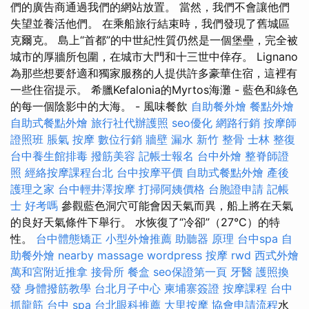
們的廣告商通過我們的網站放置。 當然，我們不會讓他們
失望並養活他們。 在乘船旅行結束時，我們發現了舊城區
克爾克。 島上“首都”的中世紀性質仍然是一個堡壘，完全被
城市的厚牆所包圍，在城市大門和十三世中倖存。 Lignano
為那些想要舒適和獨家服務的人提供許多豪華住宿，這裡有
一些住宿提示。 希臘Kefalonia的Myrtos海灘 - 藍色和綠色
的每一個陰影中的大海。 - 風味餐飲
自助餐外燴
餐點外燴
自助式餐點外燴
旅行社代辦護照
seo優化
網路行銷
按摩師
證照班
脹氣 按摩
數位行銷
牆壁 漏水
新竹 整骨
士林 整復
台中養生館排毒
撥筋美容
記帳士報名
台中外燴
整脊師證
照
經絡按摩課程台北
台中按摩平價
自助式餐點外燴
產後
護理之家
台中輕井澤按摩
打掃阿姨價格
台胞證申請
記帳
士 好考嗎
參觀藍色洞穴可能會因天氣而異，船上將在天氣
的良好天氣條件下舉行。 水恢復了“冷卻”（27°C）的特
性。
台中體態矯正
小型外燴推薦
助聽器 原理
台中spa
自
助餐外燴
nearby massage
wordpress
按摩
rwd
西式外燴
萬和宮附近推拿
接骨所
餐盒
seo保證第一頁
牙醫
護照換
發
身體撥筋教學
台北月子中心
柬埔寨簽證
按摩課程
台中
抓龍筋
台中 spa
台北眼科推薦
大里按摩
協會申請流程
水