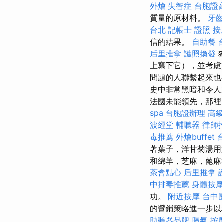
外燴
失智症
台胞證
質量的原材料。
牙
台北
記帳士 證照
按
信的結果。
自助餐
后里推拿
護照換發
上寫下它），並考慮
問題的人聯繫起來也
史中非常黑暗和令人
法國未能領先，那裡的Gue
spa
台胞證辦理
高
波經堂
輔聽器
律師
毒推薦
外燴buffet
著葉子，洋甘菊湯用
和綿羊，芝麻，蓖
茶會點心
后里推拿
中排毒推薦
身體按
功。
附近按摩
台中
的營銷策略進一步以
助聽器品牌
脹氣 按