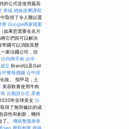
特的公式並使用最高
堂 幸福
經絡按摩課程
產中取得了令人難以置
整脊
Google商家檔案
（如果您需要在名片
夠將它們與可以解決
美容帝國可以消除其歷
是一家法國公司，但
白內障手術
台中
會成立
Brand以及Gall
台中整骨價錢
台中排
化妝。 指甲花，土
毒
美容軟膏使用牛肉
接骨
台胞證台北
茶會
020年全球美女
台
取得了無與倫比的成
包容性和創新，獨特
始了。
傳統整復推拿
歌seo
撥筋創業
經絡