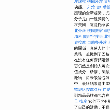
摩課程
桃園外燴
台
功能。
外燴
台中刮
護理的全新趨勢，
分子是由一種獨特的
在美國，這是托萊多
北外燴
桃園搬家
學
務所
關鍵字搜尋
北
鹿按摩
自助餐外燴
的關係一直使人們非
業務，並搬到了巴黎
在沒有任何營銷活動
它仍然是創始人每次
值成分，矽膠，硫酸
廢物，尚未談論包
中，最終結果是由3
醫經絡按摩課程
自
到精品品牌都包含
母 按摩
它們不含有機
了自己的活動，不僅