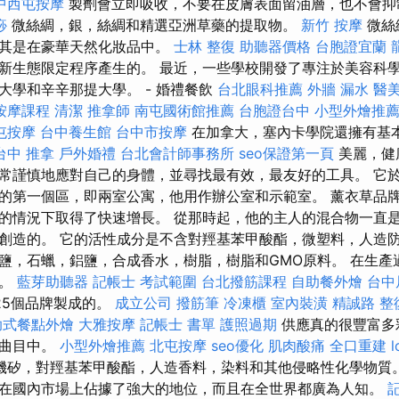
中西屯按摩
製劑會立即吸收，不要在皮膚表面留油層，也不會抑
痧
微絲綢，銀，絲綢和精選亞洲草藥的提取物。
新竹 按摩
微絲
尤其是在豪華天然化妝品中。
士林 整復
助聽器價格
台胞證宜蘭
新生態限定程序產生的。 最近，一些學校開發了專注於美容科
大學和辛辛那提大學。 - 婚禮餐飲
台北眼科推薦
外牆 漏水
醫
按摩課程
清潔
推拿師
南屯國術館推薦
台胞證台中
小型外燴推
屯按摩
台中養生館
台中市按摩
在加拿大，塞內卡學院還擁有基
台中 推拿
戶外婚禮
台北會計師事務所
seo保證第一頁
美麗，健
常謹慎地應對自己的身體，並尋找最有效，最友好的工具。 它於1
的第一個區，即兩室公寓，他用作辦公室和示範室。 薰衣草品牌於
的情況下取得了快速增長。 從那時起，他的主人的混合物一直
創造的。 它的活性成分是不含對羥基苯甲酸酯，微塑料，人造
鹽，石蠟，鋁鹽，合成香水，樹脂，樹脂和GMO原料。 在生產
裝。
藍芽助聽器
記帳士 考試範圍
台北撥筋課程
自助餐外燴
台中
25個品牌製成的。
成立公司
撥筋筆
冷凍櫃
室內裝潢
精誠路 整
助式餐點外燴
大雅按摩
記帳士 書單
護照過期
供應真的很豐富多
在曲目中。
小型外燴推薦
北屯按摩
seo優化
肌肉酸痛
全口重建
l
矽，對羥基苯甲酸酯，人造香料，染料和其他侵略性化學物質。 
在國內市場上佔據了強大的地位，而且在全世界都廣為人知。
記