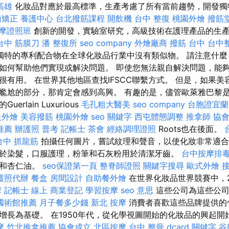
高雄
化妝品對應於最高標準，生產考慮了所有當前趨勢，開發獨
齒矯正
養護中心
台北撥筋課程
開飲機
台中 整復
桃園外燴
撥筋
摩證照班
創新的開發，實驗室研究，高級技術在護理產品的生
台中 筋膜刀
潘 整復所
seo company
外燴廠商
撥筋 台中
台中
獨特的專利配合物在全球化妝品行業中沒有類似物。 請注意什麼
如何幫助他們實現或解決問題。 即使您無法親自解決問題，能
很有用。 在世界其他地區查找IFSCC聯繫方式。 但是，如果
尷尬的部分，那肯定會感到高興。 有趣的是，儘管歐萊雅巴黎
rlain Luxurious
毛孔粗大醫美
seo company
台胞證宜蘭
級外燴
美容撥筋
桃園外燴
seo 關鍵字
西屯體態調整
推拿師
協
推薦
辦護照
普考 記帳士
茶會
經絡調理證照
Roots也在後面。
台中 抓龍筋
拍攝任何圖片，嘗試紋理和聲音，以使化妝非常適合
於染髮，口服護理，粉筆和石灰粉用於清潔牙齒。
台中按摩排
麻和杏仁油。
seo保證第一頁
整脊師證照
關鍵字搜尋
歐式外燴
護照代辦
餐盒
房間設計
自助餐外燴
在世界化妝品世界競賽中，2
摩
記帳士 線上
商業登記
學習按摩
seo 意思
這些公司為這些公司
國術館推薦
月子餐多少錢
新北 按摩
消費者喜歡這些品牌提供的
增長為基礎。 在1950年代，從化學視圖開始的化妝品的興起開
摩
竹北推拿推薦
協會成立
北區按摩
台中 整骨 dcard
關鍵字
谷