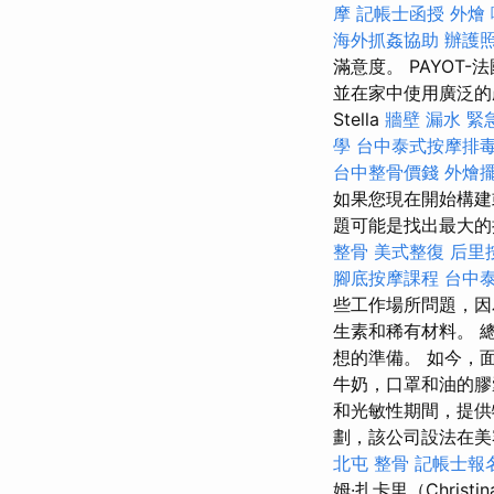
摩
記帳士函授
外燴
海外抓姦協助
辦護
滿意度。 PAYOT
並在家中使用廣泛
Stella
牆壁 漏水 緊
學
台中泰式按摩排
台中整骨價錢
外燴
如果您現在開始構建
題可能是找出最大
整骨
美式整復
后里
腳底按摩課程
台中
些工作場所問題，因
生素和稀有材料。 
想的準備。 如今，
牛奶，口罩和油的膠
和光敏性期間，提供
劃，該公司設法在美
北屯 整骨
記帳士報
姆·扎卡里（Christin