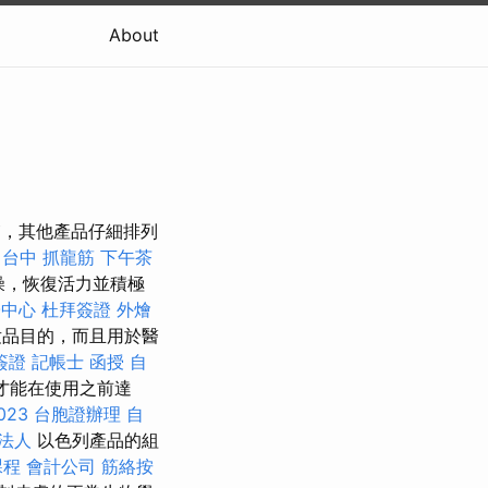
About
皮膚，其他產品仔細排列
台中 抓龍筋
下午茶
燥，恢復活力並積極
子中心
杜拜簽證
外燴
妝品目的，而且用於醫
簽證
記帳士 函授
自
才能在使用之前達
23
台胞證辦理
自
法人
以色列產品的組
課程
會計公司
筋絡按