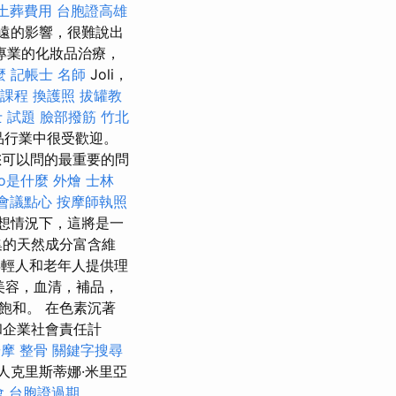
土葬費用
台胞證高雄
遠的影響，很難說出
現專業的化妝品治療，
麼
記帳士 名師
Joli，
課程
換護照
拔罐教
 試題
臉部撥筋 竹北
品行業中很受歡迎。
可以問的最重要的問
eo是什麼
外燴
士林
會議點心
按摩師執照
想情況下，這將是一
集的天然成分富含維
年輕人和老年人提供理
 美容，血清，補品，
飽和。 在色素沉著
和企業社會責任計
按摩 整骨
關鍵字搜尋
人克里斯蒂娜·米里亞
會
台胞證過期