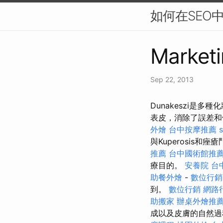
如何在SEO
Marketi
Sep 22, 2013
Dunakeszi是
表皮，消除了誤差
外燴
台中按摩推薦
s
與Kuperosis
推薦
台中國術館推
療目的。
安養院
台
助餐外燴
-
數位行銷
到。
數位行銷
網路
助搬家
辦桌外燴推
成以及皮膚的自然過