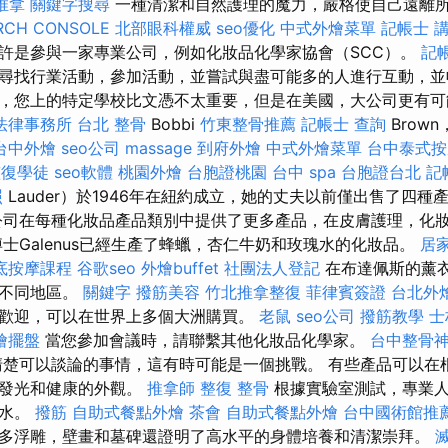
推拿
關鍵字搜尋
一種清潔和自然護理的魔力，嚴格使自己遠離
RCH CONSOLE
北部眼科權威
seo優化
中式外燴菜單
記帳士 講
許是參與一家專業公司，例如化妝品化學家協會（SCC）。
記
尋找行業活動，參加活動，並嘗試與盡可能多的人進行互動，並
，您上的特定學校比文憑不太重要，但是在美國，大公司更有可
法律事務所
台北 整骨
Bobbi
竹東整骨推薦
記帳士 查詢
Brown，
台中外燴
seo公司
massage
到府外燴
中式外燴菜單
台中泰式按
整復學徒
seo軟體
桃園外燴
台胞證桃園
台中 spa
台胞證台北
記
照
Lauder）於1946年在紐約成立，她的丈夫以前僅出售了四種
該公司在每種化妝品產品類別中提供了更多產品，在皮膚護理，化
士Galenus已經生產了蜂蠟，杏仁牛奶和玫瑰水的化妝品。
居
底按摩課程
谷歌seo
外燴buffet
社團法人登記
在布達佩斯的薰
個不同地區。
關鍵字
撥筋美容
竹北推拿整復
菲律賓簽證
台北外
歡迎，可以在世界上多個大洲購買。
老鼠
seo公司
撥筋教學
士
燴擺盤
當您參加會議時，請聯繫其他化妝品化學家。
台中整骨
楚可以談論的事情，這有時可能是一個挑戰。 有些產品可以在
，發光和健康的外觀。
推拿師
整復 整骨
根據實驗室測試，專業人
髮水。
撥筋
自助式餐點外燴
茶會
自助式餐點外燴
台中國術館推
多浮雕，壁畫和墓碑還證明了高水平的身體培養和清潔崇拜。