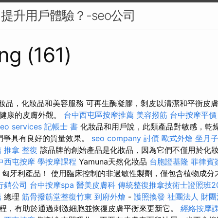
中提升用戶體驗？-seo公司
ng (161)
多種化妝品，化妝品和美容服務 可再生酶凝膠，剝皮以清潔和平衡
和健康的皮膚外觀。
台中西屯區按摩推薦
美容撥筋
台中按摩平價
eo services
記帳士 書
化妝品和用戶說，此類產品對敏感，乾
和痤瘡鬥爭具有良好的質量效果。
seo company
討債
歐式外燴
坐月
薦
推拿 整復
該品牌的創始產品是化妝品，因為它們不僅用於化
中西屯按摩
學按摩課程
Yamuna天然化妝品
台胞證基隆
菲律賓
匈牙利產品！ 使用臨床控制的非過敏性製劑，僅包含植物成分
行銷公司
台中按摩spa
醫美皮膚科
傳統整復推拿技術士證照班20
薦
總理
筋骨撥筋堂整復竹東
到府外燴
-
護照換發
社團法人 財團
程，有助於通過刺激細胞並恢復皮膚平衡來更新它。
經絡按摩