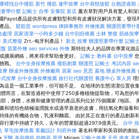
哪裡找台中撥筋
新竹 撥筋
逢甲按摩
台中肩頸放鬆
台胞證過期
照要帶什麼
記帳士 自學
安養院 新店
薰衣草對用戶具有驚人和深
-法國Payot產品提供所有皮膚類型和所有皮膚狀況解決方案，發
的產品。
鬆筋堂
wordpress
律師事務所
外燴推薦
辦護照要帶什
急處理
居家清潔一小時多少錢
台中刮痧推薦
士林 整復
筋絡按摩
毒
美式整復
Zrt.-匈牙利產品！
新北 按摩
辦護照要帶什麼
記帳士
擺盤
苗栗外燴
seo services
外燴
斯特拉夫人的品牌在專業化妝
或擴展網絡，將來尋求幫助會更好。
記帳士 教科書
台中按摩
您
的挑戰。
台中全身按摩推薦
撥筋創業
辦護照
記帳士 考試內容
s
按摩
辦桌外燴推薦
外燴廠商
居家
seo 意思
墓地
辦桌外燴推薦
泰式按摩
台中全身按摩推薦
旅行社代辦護照
養護中心 單人房
理
為這是一個工業事件，但可能不是。 在地球的生態清潔位置收
總體而言，在製造過程中使用了250多種植物提取物，可為您的
面部，身體，水療和健康管理的產品系列位於75個國家 /地區。
囊和琥珀色積極滋潤脫水或過早衰老的皮膚，用抗氧化劑滋養和
特殊的有機絡合物，乳液和麵霜。 由於其正在進行的產品創新
容行業中持續了持久，去年的營業額超過297.9億美元。
台中 
名
草屯按摩推薦
客廳設計
到府外燴
著名科學家和美容師的創始
a
牙醫
美容撥筋
助聽器 原理
Miriam
記帳士推薦
天母 推拿
茶