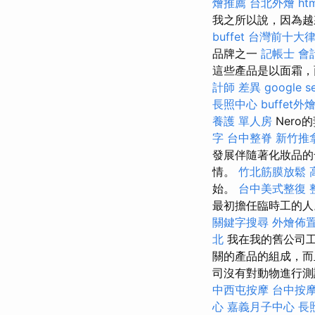
燴推薦
台北外燴
ht
我之所以說，因為越
buffet
台灣前十大
品牌之一
記帳士 會
這些產品是以面霜，
計師 差異
google 
長照中心
buffet外
養護 單人房
Nero
字
台中整脊
新竹推
發展伴隨著化妝品的
情。
竹北筋膜放鬆
始。
台中美式整復
最初擔任臨時工的
關鍵字搜尋
外燴佈
北
我在我的舊公司工
關的產品的組成，而
司沒有對動物進行測試，
中西屯按摩
台中按摩
心
嘉義月子中心
長