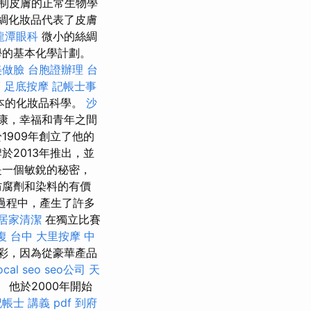
制皮膚的正常生物學
綢化妝品代表了皮膚
龍潭眼科
微小的絲綢
學的基本化學計劃。
美做臉
台胞證辦理
台
薦
足底按摩
記帳士事
本的化妝品科學。
沙
康，幸福和青年之間
909年創立了他的
2013年推出，並
是一個敏銳的秘密，
防腐劑和染料的有價
過程中，產生了許多
居家清潔
在獨立比賽
復 台中
大里按摩
中
彩，因為從豪華產品
ocal seo
seo公司
天
他於2000年開始
帳士 講義 pdf
到府