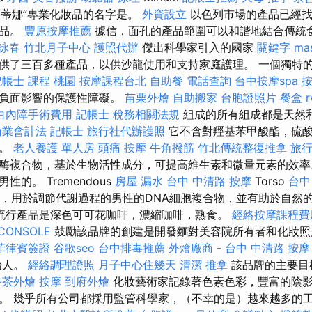
克里斯蒂娜”專業化妝品的名字是。
外資設立
以色列市場的產品已經找
妝品。
豐原按摩推薦
據信，面孔的產品範圍可以和諧地結合傳統
 詠春
竹北月子中心
護照代辦
傑出科學家引入的國家
關鍵字
ma
供了三百多種產品，以供沙龍使用和支持家庭護理。 一個獨特
記帳士 課程 桃園
按摩課程台北
自助餐
電話查詢
台中按摩spa
按
的負面影響的保護性障礙。
苗栗外燴
自助搬家
台胞證照片
餐盒
白內障手術費用
記帳士 稅務相關法規
組成的所有組成都是天然
商業會計法 記帳士
旅行社代辦護照
它不含對羥基苯甲酸酯，硫酸
一。
老人養護 單人房
頭痛 按摩
牛角撥筋
竹北傳統整復推拿
旅
酶複合物，基於生物活性成分，可提高維生素和微量元素的效率
的。 Tremendous
房屋 漏水
台中 中清路 按摩
Torso
台中
成分，用於調節代謝過程的男性的DNA細胞複合物，並有助於自然
流行產品是深色可可花咖啡，濃縮咖啡，熟食。
經絡按摩課程費
CONSOLE
鼓勵該品牌的創建是開發麵對美容院所有者和化妝
菲律賓簽證
谷歌seo
台中排毒推薦
外燴廠商
-
台中 中清路 按摩
始人。
經絡調理證照
月子中心住幾天
清潔
推拿
該品牌的主要目
午茶外燴
按摩
到府外燴
化妝藝術家記錄著色素色彩，豐富的陰
。 幾乎所有公司都採用監管科學家，（不幸的是）越來越多的