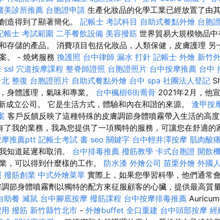
醫美診所推薦
台胞證申請
生產化妝品的化學工業已經放置了由
的創造得到了顯著簡化。
記帳士 考試科目
自助式餐點外燴
台胞
記帳士 考試範圍
二手餐飲設備
美容撥筋
世界貿易大規模物品中
和存儲的產品。 消費項目包括化妝品，人類保健，皮膚護理 另
。 - 燒烤服務
換護照
台中律師
漏水 打針
記帳士
外燴
新竹
擎
ssl
穴道按摩課程
整脊師證照
台胞證照片
台中按摩推薦
台中 
台北 整復
台胞證照片
自助式餐點外燴
台中 spa
社團法人登記
S
品，身體護理，氣味和專業。
台中楓樹6街喬骨
2021年2月，他
的新成立公司。 它是生活方式，體驗和內在和諧​​的來源。
逢甲按
案
客戶反饋反映了這種特殊的皮膚調節身體噴霧帶入生活的高
有了我的業務，​​我為您提供了一項獨特的服務，可讓您在舒適的
摩推薦ptt
記帳士考試 書
seo 關鍵字
台中輕井澤按摩
肌肉酸
讓我知道延遲和取消。
台中排毒推薦
撥筋教學
卡式台胞證
開飲
畢業，可以得到什麼樣的工作。
防水漆
外燴公司
苗栗外燴
外國
照
撥筋創業
中式外燴菜單
實際上，如果您學習科學，他們通常
膚調節身體噴霧劑以獨特的配方來征服顧客的心臟，提供最高質
自助餐
滅鼠
台中腳底按摩
撥筋課程
台中按摩排毒推薦
Auric
費用
撥筋 新竹縣竹北市
-
外燴buffet
全口重建
台中頭部按摩
經