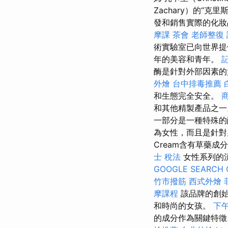
Zachary）的“
發和銷售實際的化
摩課
茶會
老師整復
術實驗室已向世界提
年的美容和青年。
酶是針對外部因素
外燴
台中排毒推薦
和生態完全安全。
和其他精製產品之
一部分是一種特殊的
為女性，而且是針對男性
Cream含有草藥
士 稅法
女性系列的
GOOGLE SEARCH 
竹市撥筋
西式外燴
摩課程
該品牌的創
和時尚的女孩。
下
的成分作為關鍵特徵