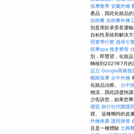
按摩教學
宜蘭外燴
產品，因此化妝品
自助餐
自助餐外燴
別是用於承受長運輸
自粘性系統和解決方案
照要帶什麼
搜尋引
按摩spa
推拿整骨
別，即聲望，化妝
轉移到2021年7月
設立
Google商家檔
權路按摩
台中外燴
化妝品治療。
台中按
物流，因此請盡快
少告訴您，如果您
撥筋
旅行社代辦護
授。 這種獨特的皮
外燴推薦
護照換發
且是一種體驗
土葬