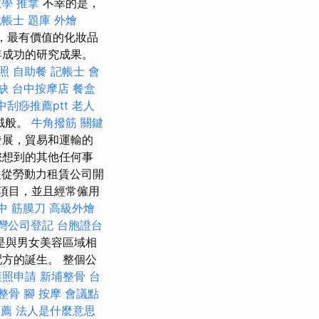
教學
推拿
不幸的是，
記帳士 題庫
外燴
，最有價值的化妝品
年成功的研究成果。
照
自助餐
記帳士 會
缺
台中按摩店
餐盒
中刮痧推薦ptt
老人
鵝絨般。
牛角撥筋
關鍵
發展，貿易和運輸的
您想到的其他任何事
是從勞動力租賃公司開
項目，並且經常僱用
中 筋膜刀
高級外燴
灣公司登記
台胞證台
是與男女美容區域相
方的誕生。 整個公
護照申請
新埔整骨
台
 整骨
腳 按摩
會議點
推薦
法人是什麼意思