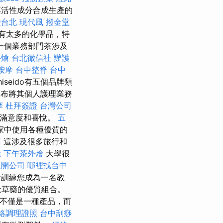
其活性成分合成生產的
證台北
現代風
撥金堂
有太多的化學品，特
一個業務部門茶涉及
外燴
台北徵信社
辦護
按摩
台中整脊
台中
hiseido有五個品牌類
宣布將其個人護理業務
摩
杜拜簽證
台灣公司
度滿意度和喜悅。
五
家中使用各種優質的
痛
這涉及很多旅行和
機
下午茶外燴
大學很
人開公司
哪裡找台中
會訓練您成為一名教
量草藥的優質組合。
um不僅是一種產品，而
絡調理證照
台中刮痧