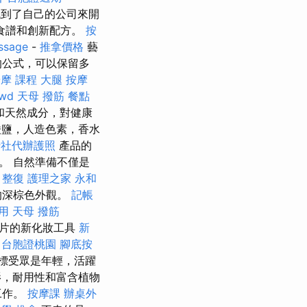
到了自己的公司來開
食譜和創新配方。
按
ssage
-
推拿價格
藝
的公式，可以保留多
摩 課程
大腿 按摩
rwd
天母 撥筋
餐點
和天然成分，對健康
鹽，人造色素，香水
行社代辦護照
產品的
。 自然準備不僅是
 整復
護理之家 永和
的深棕色外觀。
記帳
用
天母 撥筋
照片的新化妝工具
新
台胞證桃園
腳底按
標受眾是年輕，活躍
影，耐用性和富含植物
工作。
按摩課
辦桌外