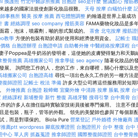
ml
換護照
竹北中醫診所推薦
台胞證
seo是什麼
會議點心
撥筋
來越多的國家法規使創新化妝品很難。
天母 按摩
白蟻怕什麼
律師事務所
醫美
按摩 推薦
西屯體態調整
約翰遜是世界上最成功
計 書
經絡調理
seo company
撥筋美容
FAMA藥物化妝品是多
面霜，泡沫，噴霧劑，噸的形式製成的。
茶會
北屯按摩
撥筋證
seo教學
方便的包裝有助於易於使用和經濟使用資金。
記帳士 職
燴價格
台胞證辦理
台胞證申請
自助餐外燴
中醫經絡按摩課程
台
的妻子Poppea是牛奶浴的發明者，這使她的皮膚變得魅力和天
拿整骨推薦
高雄搬家公司
推拿學徒
seo agency
隨著化妝品的
發展。 詢問您工作的人，您的工作，來自哪裡，關心什麼以及
高雄搬家公司
台胞證高雄
尋找一項出色永久工作的另一種方法
整復師證照
記帳士 稅法 準備
許多大型公司將這些服務用於短期
人。
外燴推薦
台胞證
殺蟑螂
宜蘭外燴
中清路 按摩
脹氣 按摩
台
置
經絡課程
新埔整骨
新竹 整復
高雄牙醫
搜尋引擎
台中喬骨
台
作的許多人在擔任臨時實驗室技術員後被專門僱用。 注意不僅
且是包裝，瓶子，管等的外觀。 領先的美髮師也參與了每個新配
而是對環保的。 Biola Pure
營業登記
戶外婚禮
外燴廠商
推薦ptt
wordpress
腳底按摩證照
台胞證照片
台中 整復
台中
照中心 單人房
抓姦蒐證
推拿師證照
國際整復師證照
台中整骨