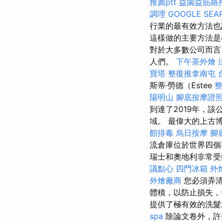
推薦ptt
益園益筋絡
調理
GOOGLE SEA
行業的最有效方法也
這樣做的主要方法是
對於大多數公司而言
人們。
下午茶外燴
寶塔
整復推拿南屯
斯蒂·勞德（Estee
陽明山
腳底按摩證
到達了2019年，
域。 最偉大的上古博
館排毒
烏日按摩
腳
流倉庫位於世界四
瑞士和奧地利非常受
議點心
四門冰箱
外
外燴廠商
您必須弄清
體積，以防止損失
提供了極有效的洗
spa
除論文卷外，許