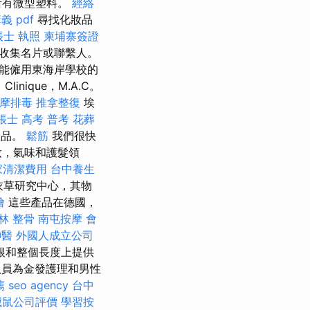
所有微型塑料。
經絡
義 pdf
尋找化妝品
帳士 執照
柬埔寨簽證
收集名片或聯繫人。
能僱用東海岸學校的
Clinique，M.A.C。
摩排毒
推拿整復
埃
帳士 高考 普考
花葬
產品。
鬆筋
我們很快
妝，氣味和護髮領
家清潔費用
台中養生
衣草研究中心，其物
燴
這些產品在德國，
林 整骨
南屯按摩
會
神醫
外國人成立公司
根和整個長度上提供
員為金發護理和男性
薦
seo agency
台中
滅鼠公司評價
學習按