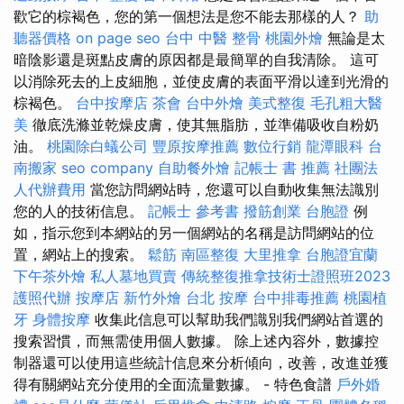
歡它的棕褐色，您的第一個想法是您不能去那樣的人？
助
聽器價格
on page seo
台中 中醫 整骨
桃園外燴
無論是太
暗陰影還是斑點皮膚的原因都是最簡單的自我清除。 這可
以消除死去的上皮細胞，並使皮膚的表面平滑以達到光滑的
棕褐色。
台中按摩店
茶會
台中外燴
美式整復
毛孔粗大醫
美
徹底洗滌並乾燥皮膚，使其無脂肪，並準備吸收自粉奶
油。
桃園除白蟻公司
豐原按摩推薦
數位行銷
龍潭眼科
台
南搬家
seo company
自助餐外燴
記帳士 書 推薦
社團法
人代辦費用
當您訪問網站時，您還可以自動收集無法識別
您的人的技術信息。
記帳士 參考書
撥筋創業
台胞證
例
如，指示您到本網站的另一個網站的名稱是訪問網站的位
置，網站上的搜索。
鬆筋
南區整復
大里推拿
台胞證宜蘭
下午茶外燴
私人墓地買賣
傳統整復推拿技術士證照班2023
護照代辦
按摩店
新竹外燴
台北 按摩
台中排毒推薦
桃園植
牙
身體按摩
收集此信息可以幫助我們識別我們網站首選的
搜索習慣，而無需使用個人數據。 除上述內容外，數據控
制器還可以使用這些統計信息來分析傾向，改善，改進並獲
得有關網站充分使用的全面流量數據。 - 特色食譜
戶外婚