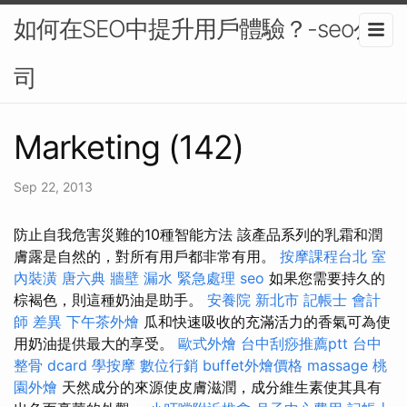
如何在SEO中提升用戶體驗？-seo公
司
Marketing (142)
Sep 22, 2013
防止自我危害災難的10種智能方法 該產品系列的乳霜和潤
膚露是自然的，對所有用戶都非常有用。
按摩課程台北
室
內裝潢
唐六典
牆壁 漏水 緊急處理
seo
如果您需要持久的
棕褐色，則這種奶油是助手。
安養院 新北市
記帳士 會計
師 差異
下午茶外燴
瓜和快速吸收的充滿活力的香氣可為使
用奶油提供最大的享受。
歐式外燴
台中刮痧推薦ptt
台中
整骨 dcard
學按摩
數位行銷
buffet外燴價格
massage
桃
園外燴
天然成分的來源使皮膚滋潤，成分維生素使其具有