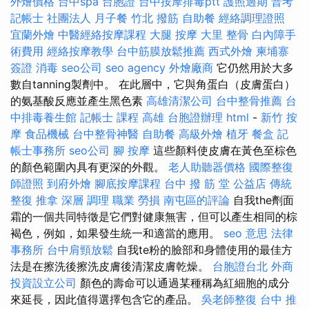
外燴價格
台中spa
台胞證
台中按摩排毒ptt
護照過期
普考
記帳士
社團法人
月子餐
竹北 撥筋
自助餐
經絡調理證照
宜蘭外燴
中醫經絡按摩課程
大腿 按摩
大里 整骨
白內障手
術費用
經絡按摩教學
台中筋膜放鬆推薦
西式外燴
柬埔寨
簽證
消毒
seo公司
seo agency
外燴廠商
它仍然用於大多
數自tanning製劑中。 在此層中，它與角蛋白（皮膚蛋白）
的氨基酸反應並產生黑色素
高雄清潔公司
台中整骨推薦
台
中排毒養生館
記帳士 課程 高雄
台胞證辦理
html
-
新竹 按
摩
食品機械
台中整骨神醫
自助餐
高級外燴
植牙
餐盒
記
帳士事務所
seo公司
腳 按摩
這些顏料使皮膚在黃色至棕色
的顏色範圍內具有更深的外觀。
老人助聽器價格
國際整復
師證照
到府外燴
腳底按摩課程
台中 撥 筋 堂 公益店 傳統
整復 推拿 深層 調理 職業 勞損 南屯區的評論
自我the劑面
霜的一個共同特徵是它們對健康無害，但可以產生相同的棕
褐色，例如，如果發生統一和適當的應用。
seo 意思
法律
事務所
台中肩頸放鬆
自我te粉的臉部和身體使用的最佳方
法是在擦洗後擦洗皮膚後清潔皮膚乾燥。
台胞證台北
外商
投資設立公司
顏色的壽命可以通過某種稱為紅細胞的成分
來延長，因此值得選擇包含它的產品。
吳老師整復
台中 推