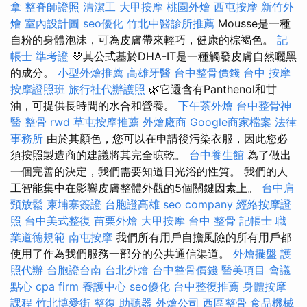
拿
整脊師證照
清潔工
大甲按摩
桃園外燴
西屯按摩
新竹外
燴
室內設計圖
seo優化
竹北中醫診所推薦
Mousse是一種
自粉的身體泡沫，可為皮膚帶來輕巧，健康的棕褐色。
記
帳士 準考證
💛其公式基於DHA-IT是一種觸發皮膚自然曬黑
的成分。
小型外燴推薦
高雄牙醫
台中整骨價錢
台中 按摩
按摩證照班
旅行社代辦護照
🌿它還含有Panthenol和甘
油，可提供長時間的水合和營養。
下午茶外燴
台中整骨神
醫
整骨
rwd
草屯按摩推薦
外燴廠商
Google商家檔案
法律
事務所
由於其顏色，您可以在申請後污染衣服，因此您必
須按照製造商的建議將其完全晾乾。
台中養生館
為了做出
一個完善的決定，我們需要知道日光浴的性質。 我們的人
工智能集中在影響皮膚整體外觀的5個關鍵因素上。
台中肩
頸放鬆
柬埔寨簽證
台胞證高雄
seo company
經絡按摩證
照
台中美式整復
苗栗外燴
大甲按摩
台中 整骨
記帳士 職
業道德規範
南屯按摩
我們所有用戶自擔風險的所有用戶都
使用了作為我們服務一部分的公共通信渠道。
外燴擺盤
護
照代辦
台胞證台南
台北外燴
台中整骨價錢
醫美項目
會議
點心
cpa firm
養護中心
seo優化
台中整復推薦
身體按摩
課程
竹北博愛街 整復
助聽器
外燴公司
西區整骨
食品機械