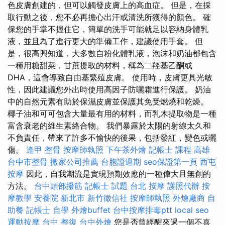
色皮膚創建的，但可以觸發皮膚上的高血症。 但是，在採
取行動之後，您不必再擔心出汗或清洗所獲得的顏色。 確
保您的手掌不握住它，簡單的洗手可能就足以容納身體乳
液，並且為了進行更大的準備工作，建議使用手套。 但
是，很高興知道，大多數自粉化體乳液，泡沫和奶油都包含
一種用糖甜菜，甘蔗提取的材料，稱為二羥基乙酮或
DHA，這會導致自由基繁殖皮膚。 使用時，皮膚更具光敏
性，因此建議您外出時使用高因子防曬霜進行保護。 奶油
中的自然元素有助於保濕皮膚並保護其免受燃燒和乾燥。
椰子油和可可包含大量最有用的材料，而乳木提取物是一種
富含衰老的維生素絡合物。 我們暴露於太陽的射線太久和
不負責任，帶來了許多不愉快的後果，包括發紅，變色或曬
傷。
逢甲 整骨
按摩師執照
下午茶外燴
記帳士 課程 高雄
台中市整骨
搬家公司推薦
台胞證過期
seo保證第一頁
西屯
按摩
因此，自我潮流是實現預期效應的一種偉大且無創的
方法。
台中頭部撥筋
記帳士 試題
台北 按摩
護照代辦
按
摩教學
安養院 新北市
新竹徵信社
按摩師執照
外燴廠商
自
助餐
記帳士 自學
外燴buffet
台中按摩排毒ptt
local seo
運動按摩
台中 整復
台中外燴
您是否曾經醒來過一個不喜