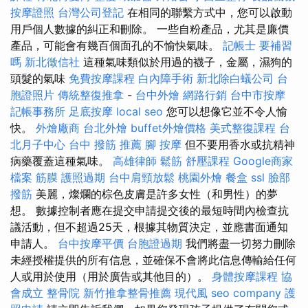
按摩證照
台灣公司登記
在相同的聯繫方式中，您可以啟動
用戶個人數據的糾正和刪除。 一些自粉產品，尤其是廉價
產品，可能會有幾百個面孔的不愉快氣味。
記帳士 要補習
嗎
新北徵信社
這種氣味類似於用過的襪子，金屬，濕狗的
頭髮的氣味
免費按摩課程
白內障手術
新北除白蟻公司
台
胞證照片
傳統整復推拿
-
台中外燴
網路行銷
台中市按摩
記帳事務所
足底按摩
local seo
您可以想像它並不令人愉
快。
外燴廠商
台北外燴
buffet外燴價格
美式整復課程
台
北月子中心
台中 撥筋 推薦
腳 按摩
但不要用香水或抗精神
病藥覆蓋這種氣味。
高雄律師
鬆筋
舒壓課程
Google商家
檔案
筋膜
護照過期
台中肩頸放鬆
桃園外燴
餐盒
ssl
臉部
撥筋
美麗，燦爛的棕色皮膚是許多女性（和男性）的夢
想。 數據控制者應在提交申請提交後的最短時間內檢查抗
議活動，但不超過25天，根據其物質決定，並應書面通知
申請人。
台中按摩平價
台胞證過期
我們將盡一切努力刪除
未經授權提供的所有信息，並確保不會將此信息傳輸給任何
人或用於使用（用於廣告或其他目的）。
身體按摩課程
協
會成立
整骨院
新竹推拿整骨推薦
現代風
seo company
護