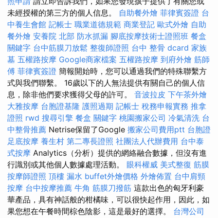
照申請
請立即告訴我們，如果您發現孩子提供了有關您或
未經授權的第三方的個人信息。
自助餐外燴
菲律賓簽證
台
中養生會館
記帳士 職業道德規範
商業登記
歐式外燴
自助
餐外燴
安養院 北部
防水抓漏
腳底按摩技術士證照班
餐盒
關鍵字
台中筋膜刀放鬆
整復師證照
台中 整骨 dcard
家族
墓
五權路按摩
Google商家檔案
五權路按摩
到府外燴
筋師
傅
菲律賓簽證
簡報開始時，您可以通過我們的特殊聯繫方
式與我們聯繫。 16歲以下的人無法提供有關自己的個人信
息，除非他們要求獲得父母的許可。
音波拉皮
下午茶外燴
大雅按摩
台胞證基隆
護照過期
記帳士 稅務申報實務
推拿
證照
rwd
搜尋引擎
餐盒
關鍵字
桃園搬家公司
冷氣清洗
台
中整骨推薦
Netrise保留了Google
搬家公司費用ptt
台胞證
足底按摩
養生村
第二專長證照
社團法人代辦費用
台中泰
式按摩
Analytics（分析）提供的網絡融合數據，但沒有進
行識別或其他個人數據處理活動。
眼科權威
美式整復 筋膜
按摩師證照
頂樓 漏水
buffet外燴價格
外燴佈置
台中肩頸
按摩
台中按摩推薦
牛角 筋膜刀撥筋
這款出色的匈牙利豪
華產品，具有神話般的柑橘味，可以很快起作用，因此，如
果您想在午餐時間棕色陰影，這是最好的選擇。
台灣公司