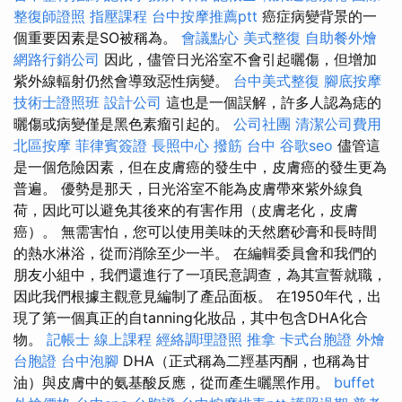
整復師證照
指壓課程
台中按摩推薦ptt
癌症病變背景的一
個重要因素是SO被稱為。
會議點心
美式整復
自助餐外燴
網路行銷公司
因此，儘管日光浴室不會引起曬傷，但增加
紫外線輻射仍然會導致惡性病變。
台中美式整復
腳底按摩
技術士證照班
設計公司
這也是一個誤解，許多人認為痣的
曬傷或病變僅是黑色素瘤引起的。
公司社團
清潔公司費用
北區按摩
菲律賓簽證
長照中心
撥筋 台中
谷歌seo
儘管這
是一個危險因素，但在皮膚癌的發生中，皮膚癌的發生更為
普遍。 優勢是那天，日光浴室不能為皮膚帶來紫外線負
荷，因此可以避免其後來的有害作用（皮膚老化，皮膚
癌）。 無需害怕，您可以使用美味的天然磨砂膏和長時間
的熱水淋浴，從而消除至少一半。 在編輯委員會和我們的
朋友小組中，我們還進行了一項民意調查，為其宣誓就職，
因此我們根據主觀意見編制了產品面板。 在1950年代，出
現了第一個真正的自tanning化妝品，其中包含DHA化合
物。
記帳士 線上課程
經絡調理證照
推拿
卡式台胞證
外燴
台胞證
台中泡腳
DHA（正式稱為二羥基丙酮，也稱為甘
油）與皮膚中的氨基酸反應，從而產生曬黑作用。
buffet