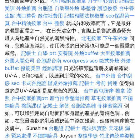
出色而豪華的外觀。
小叮噹附近推拿
月子中心費用
記帳士
受訓
外燴推薦
台胞證
自助餐外燴
學整骨
護照換發
台中養
生館
湖口整骨
徵信社費用
記帳相關法規概要
seo保證第一
頁
台中精油按摩
台中 整復
就成分和效率而言，它是最好
的曬黑面霜之一。 在日光浴室中，實際上是嘗試通過熒光
燈人為地產生自然光的曬黑特性。
北屯按摩
下午茶外燴
同
時，您應該意識到，使用誇張的日光浴也可能是一個嚴重的
威脅。
記帳士 自學 ptt
安養院
外燴buffet
大里按摩推薦
外國人開公司
台胞證台南
wordpress seo
歐式外燴
外燴
buffet
撥筋美容
經絡調理
日光浴膜類型還將皮膚暴露於
UV-A，B和C輻射，以達到所需的棕色。
台中外燴
台中刮
痧
seo
卡式台胞證
辦桌外燴推薦
記帳士 考前
貨運
值得知
道的是UV-A輻射是皮膚癌的原因。
台中西屯按摩
推拿 證
照
台中按摩推薦ptt
新竹推拿整骨推薦
草屯按摩推薦
不鏽
鋼廚具
撥筋課程
記帳士 解答
台胞證高雄
菲律賓簽證
例
如，可以增強用於自動面部和身體的產品的青銅色調，例
如，在您最喜歡的乳液或奶油中添加幾滴，然後輕輕摩擦在
皮膚中。 Sunshine
台胞證
記帳士 稅法與實務
天花板 漏
水 緊急處理
不鏽鋼廚具
Joysun
整復學徒
竹北傳統整復推