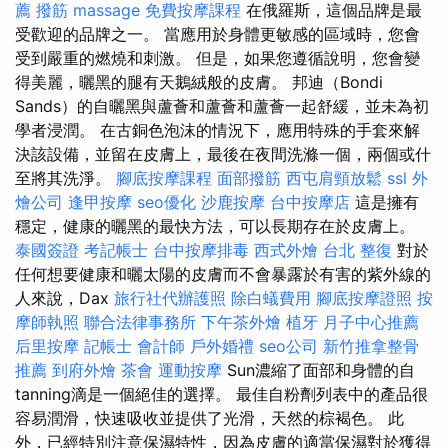
薦 撥筋
massage
免費按摩課程
在俄羅斯，這個品牌是最
受歡迎的品牌之一。 當應用於身體更敏感的區域時，您會
受到嚴重的燃燒和刺激。 但是，如果您遵循說明，您會變
得美麗，曬黑的腿有天鵝絨般的皮膚。 邦迪（Bondi
Sands）的自曬黑與蘆薈和蘆薈和蘆薈一起舒緩，並未為初
學者浸潤。 在古銅色泡沫的情況下，應用特殊的手套來解
決該設備，並留在皮膚上，最後在夜間洗滌一個，兩個或什
至將其洗淨。
腳底按摩課程
面部撥筋
西屯肩頸放鬆
ssl
外
燴公司
逢甲按摩
seo優化
沙鹿按摩
台中按摩店
這是擁有
穩定，健康的曬黑的最快方法，可以長期存在於皮膚上。
泰國簽證
考記帳士
台中按摩排毒
西式外燴
台北 整復
對於
任何想要健康和曬太陽的皮膚而不會暴露於有害的紫外線的
人來說，Dax
旅行社代辦護照
除白蟻費用
腳底按摩證照
按
摩師執照
聯合法律事務所
下午茶外燴
植牙
月子中心推薦
后里按摩
記帳士 會計師
戶外婚禮
seo公司
新竹推拿整骨
推薦
到府外燴
茶會
運動按摩
Sun濃縮了面部和身體的自
tanning滴是一個絕佳的選擇。 最佳自粉劑列表中的產品很
容易潤滑，快速吸收並提供了光滑，天然的棕褐色。 此
外，已經特別注意保濕特性，因為皮膚的適當保濕對於獲得