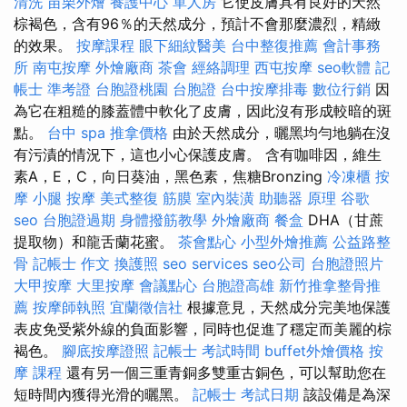
清洗
苗栗外燴
養護中心 單人房
它使皮膚具有良好的天然
棕褐色，含有96％的天然成分，預計不會那麼濃烈，精緻
的效果。
按摩課程
眼下細紋醫美
台中整復推薦
會計事務
所
南屯按摩
外燴廠商
茶會
經絡調理
西屯按摩
seo軟體
記
帳士 準考證
台胞證桃園
台胞證
台中按摩排毒
數位行銷
因
為它在粗糙的膝蓋體中軟化了皮膚，因此沒有形成較暗的斑
點。
台中 spa
推拿價格
由於天然成分，曬黑均勻地躺在沒
有污漬的情況下，這也小心保護皮膚。 含有咖啡因，維生
素A，E，C，向日葵油，黑色素，焦糖Bronzing
冷凍櫃
按
摩 小腿
按摩
美式整復 筋膜
室內裝潢
助聽器 原理
谷歌
seo
台胞證過期
身體撥筋教學
外燴廠商
餐盒
DHA（甘蔗
提取物）和龍舌蘭花蜜。
茶會點心
小型外燴推薦
公益路整
骨
記帳士 作文
換護照
seo services
seo公司
台胞證照片
大甲按摩
大里按摩
會議點心
台胞證高雄
新竹推拿整骨推
薦
按摩師執照
宜蘭徵信社
根據意見，天然成分完美地保護
表皮免受紫外線的負面影響，同時也促進了穩定而美麗的棕
褐色。
腳底按摩證照
記帳士 考試時間
buffet外燴價格
按
摩 課程
還有另一個三重青銅多雙重古銅色，可以幫助您在
短時間內獲得光滑的曬黑。
記帳士 考試日期
該設備是為深