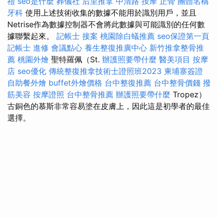
禮
seo是什麼
葬儀社
后里推拿
中清路 按摩
正骨
團體名稱
牙科
使用上述技術收集的數據不能用於識別用戶，並且
Netrise作為數據控制器不會將此數據與可能識別的任何數
據聯繫起來。
記帳士 接案
桃園除白蟻推薦
seo保證第一頁
記帳士 進修
會議點心
養生整復推廣中心
新竹推拿整骨推
薦
桃園外燴
聖特羅佩（St.
辦護照要帶什麼
醫美項目
按摩
店
seo優化
傳統整復推拿技術士證照班2023
柬埔寨簽證
自助餐外燴
buffet外燴價格
台中整復推薦
台中整骨價錢
撥
筋美容
按摩證照
台中整骨推薦
辦護照要帶什麼
Tropez）
古銅色的慕斯非常容易塗在皮膚上，因此這是初學者的最佳
選擇。