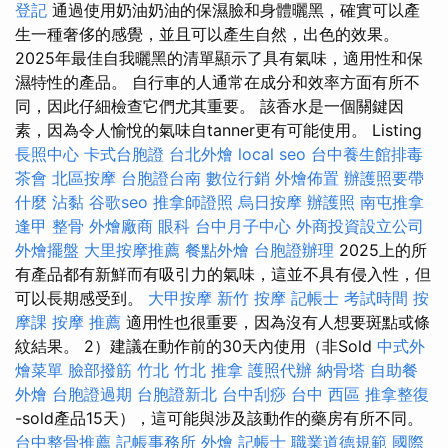
登記
通過使用奶油奶油的保濕臉和身體曬黑，確實可以產
生一種奢侈的感覺，並且可以產生自然，出色的效果。
2025年最佳自我曬黑的清單顯示了具有氣味，適用性和保
濕特性的產品。 自行車的人通常在成分和效率方面有所不
同，因此仔細檢查它們尤其重要。 該香水是一個關鍵因
素，因為令人愉悅的氣味自tanner更有可能使用。 Listing
長照中心
卡式台胞證
台北外燴
local seo
台中養生館排毒
茶會
北區按摩
台胞證台南
數位行銷
外燴佈置
辦護照要帶
什麼
沾黏
谷歌seo
推拿師證照
烏日按摩
辦護照
南屯推拿
逢甲 整骨
外燴廠商
眼科
台中月子中心
外商投資設立公司
外燴擺盤
大里按摩推薦
餐點外燴
台胞證辦理
2025上的所
有產品都有新鮮而有吸引力的氣味，這並不具有侵入性，但
可以長期感受到。
大甲按摩
新竹 按摩
記帳士 考試時間
按
摩課
按摩 推薦
適用性也很重要，因為沒有人想要斑點或條
紋結果。 2）建議在動作前的30天內使用（非Sold
中式外
燴菜單
臉部撥筋 竹北
竹北 推拿
護照代辦
納骨塔
自助餐
外燴
台胞證過期
台胞證新北
台中刮痧
台中 西區 推拿整復
-sold產品15天），這可能與涉及該動作的藥房有所不同。
台中整骨推薦
記帳事務所
外燴
記帳士 職業道德規範
國際