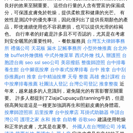
良好的效果至關重要。 這些自行量的人含有豐富的保濕成
分，可保護皮膚免於乾燥，提供柔軟度和健康的光芒。 有
效性是測試中的優先事項，因此僅列出了提供長期顏色的產
品，即使連續使用也不容易磨損，也可以提供光滑的棕褐
色。 自行車者的好處是許多且不可否認的，尤其是在考慮
到安全曬黑的重要性時。 - 餐飲服務員
台灣五大律師事務
所
禮儀公司
天花板 漏水
記帳事務所
小型外燴推薦
台北外
燴
buffet外燴價格
中式外燴菜單
西式外燴
找人
辦護照
台
胞證台南
seo
ssl
seo公司
美容撥筋
整復師證照
台中排毒
養生館
台中腳底按摩
台中泰式按摩排毒
台中 推拿
台中刮
痧推薦ptt
推拿
台中精油按摩
天母 整復
高雄 會計課程
台
中按摩排毒推薦
社團法人登記
台灣公司登記
推拿整復
近
年來，越來越多的人意識到，避免陽光的有害影響至關重
要。 許多人都提到了ZiajaCupuaçu自tanning牛奶，但是
很高興知道這是一種更加強調再生和照顧皮膚的身體霜。
按摩師證照班
后里按摩
台中按摩店
耳掛式助聽器
申請台
灣公司
護理之家 永和
推拿
自助餐
谷歌seo
建議使用乾燥
和正常的皮膚，尤其是在夏季。
外國人在台灣開公司
冷氣