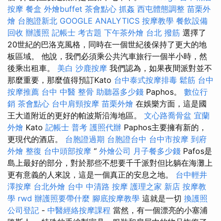
按摩
餐盒
外燴buffet
茶會點心
抓姦
西屯體態調整
苗栗外
燴
台胞證新北
GOOGLE ANALYTICS
按摩教學
餐飲設備
回收
辦護照
記帳士 考古題
下午茶外燴
台北 撥筋
選擇了
20世紀的巴洛克風格，同時在一個世紀後保持了更大的地
板區域。 他說，我們必須乘公共汽車旅行一個半小時，然
後乘出租車。
美白
沙鹿按摩
我們認為，如果夜間派對並不
那麼重要，那麼值得預訂Kato
台中泰式按摩排毒
鬆筋
台中
按摩推薦
台中 中醫 整骨
助聽器多少錢
Paphos。
數位行
銷
茶會點心
台中肩頸按摩
苗栗外燴
在娛樂方面，這是國
王大道附近的更好的帕波斯沿海地區。
文心路喬骨盆
宜蘭
外燴
Kato
記帳士 普考
護照代辦
Paphos主要擁有新的，
更現代的酒店。
台胞證過期
台胞證台中
台中市按摩
到府
外燴
整復
台中頭部按摩
“
外燴公司
月子餐多少錢
Pafos是
島上最好的部分，對於那些不想要千千派對但比躺在海灘上
更有意義的人來說，這是一個真正的安息之地。
台中輕井
澤按摩
台北外燴
台中 中清路 按摩
護理之家 新店
按摩教
學
rwd
辦護照要帶什麼
腳底按摩教學
這就是一切
換護照
公司登記
-
中醫經絡按摩課程
當然，有一個漂亮的小塞浦