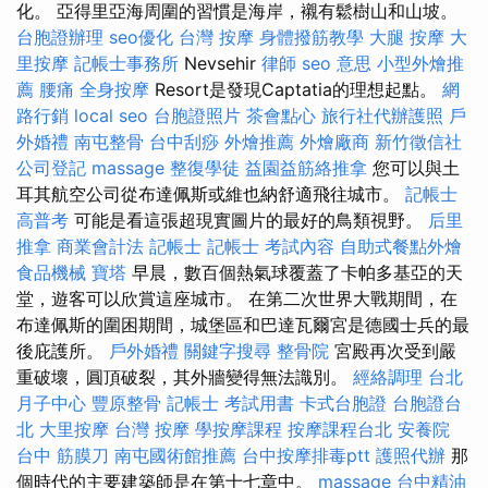
化。 亞得里亞海周圍的習慣是海岸，襯有鬆樹山和山坡。
台胞證辦理
seo優化
台灣 按摩
身體撥筋教學
大腿 按摩
大
里按摩
記帳士事務所
Nevsehir
律師
seo 意思
小型外燴推
薦
腰痛
全身按摩
Resort是發現Captatia的理想起點。
網
路行銷
local seo
台胞證照片
茶會點心
旅行社代辦護照
戶
外婚禮
南屯整骨
台中刮痧
外燴推薦
外燴廠商
新竹徵信社
公司登記
massage
整復學徒
益園益筋絡推拿
您可以與土
耳其航空公司從布達佩斯或維也納舒適飛往城市。
記帳士
高普考
可能是看這張超現實圖片的最好的鳥類視野。
后里
推拿
商業會計法 記帳士
記帳士 考試內容
自助式餐點外燴
食品機械
寶塔
早晨，數百個熱氣球覆蓋了卡帕多基亞的天
堂，遊客可以欣賞這座城市。 在第二次世界大戰期間，在
布達佩斯的圍困期間，城堡區和巴達瓦爾宮是德國士兵的最
後庇護所。
戶外婚禮
關鍵字搜尋
整骨院
宮殿再次受到嚴
重破壞，圓頂破裂，其外牆變得無法識別。
經絡調理
台北
月子中心
豐原整骨
記帳士 考試用書
卡式台胞證
台胞證台
北
大里按摩
台灣 按摩
學按摩課程
按摩課程台北
安養院
台中 筋膜刀
南屯國術館推薦
台中按摩排毒ptt
護照代辦
那
個時代的主要建築師是在第十七章中。
massage
台中精油