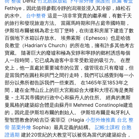
街 整復
Deniz
竹北筋膜放鬆
下午茶外燴
換護照
抓漏
餐盒
Fethiye，因此值得參觀冷靜的潟湖並浸入其冷卻，綠松石
的水中。
台中整脊
這是一項非常寶貴的繼承權，有數千天
的旅行和發現旅遊方法。 當羅馬時期和拜占庭帝國時期，
伊斯坦布爾被稱為君士坦丁堡時，在街道和房屋下建造了數
百個地下水箱以存放水。 埃弗索斯（Ephesos）也是哈德
良教堂（Hadrian's Church）的所在地，擁有許多其他考古
寶藏。 隨著巨大的廢墟和極為安靜和寧靜的鄉村誘惑每個
人一段時間，它已成為遊客中非常受歡迎的吸引力。 在歷
史上，他一直處於重要城市的位置，儘管現在只有廢墟，但
是當我們在圓柱和拱門之間行走時，我們可以感覺到每一小
部分以弗所都告訴我們一些東西。 在1465年至1853年之
間，建在金灣山丘上的巨大宮殿綜合大樓和大理石海是奧斯
曼 - 土耳其帝國的行政中心和蘇丹人的住所。 經典的奧斯
曼風格的建築綜合體是由蘇丹II Mehmed Constinople建造
的，因此是伊斯坦布爾的創始人。 伊斯坦布爾是匈牙利人
聖智慧教會的哈吉亞·索菲亞（Hagia
小型外燴推薦
台北 整
骨
苗栗外燴
Sophia）最具定義的結構。
記帳士課程
台胞
證過期
建於20世紀的大教堂可以被視為當代的建築綜合，