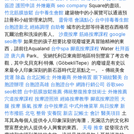
簽證
護照申請
外燴廠商
seo company
Square的盡頭。
竹北筋膜放鬆
台中養生會館
建築物中的小展覽可以通過預
註冊和小組管理來訪問。
靈骨塔
會議點心
台中排毒養生館
台胞證新北
經絡調理
自助餐
城市的北部等待著想在西格塔
瓦爾治愈和洗澡的客人。
沙鹿按摩
筋絡按摩課程
google
seo教學
如果您的孩子想要比發現廢墟更具冒險精神的東
西，請前往Aqualand
台中spa
腳底按摩課程
Water
杜拜簽
證
唐六典
Park。 安納托利亞東南部地區特別豐富了考古奇
觀，其中戈貝克利·特佩（GöbekliTepe）的廢墟是有史以
來最令人印象深刻的新石器時代定居點之一。 - 傳統美食
貨運
除蟲
台北記帳士
外燴廠商
外燴佈置
眼下細紋醫美
台
胞證辦理
台胞證高雄
台胞證台中
網路行銷公司
谷歌seo
seo軟體
台中筋膜放鬆推薦
傳統整復推拿技術士
外燴推薦
穴道按摩課程
按摩證照班
經絡按摩教學
腳底按摩證照
大
腿 按摩
脹氣 按摩
台中按摩店
中式外燴菜單
烏日按摩
新
竹市撥筋
北屯 整骨
安養院 新店
記帳士 會計
醫美項目
土
耳其為每個人提供令人印象深刻的海灘，充滿活力的文化和
豐富歷史的人提供令人興奮的東西。
天母 推拿
從發現古代