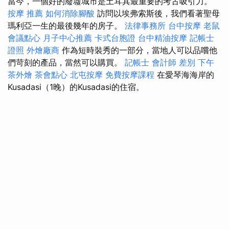
當今，一個好的廢墟城市是土耳其最重要的考古吸引力。
按摩 推薦
如何消除腳酸
訪問以埃弗索斯後，我們看著聖母
瑪利亞一生的最後幾年的房子。
法律事務所
台中按摩
老鼠
會議點心
月子中心推薦
卡式台胞證
台中精油按摩
記帳士
證照
外燴廠商
作為短時裝秀的一部分，當地人可以品嚐他
們苛刻的產品，當然可以購買。
記帳士 會計師 差別
下午
茶外燴
茶會點心
北屯按摩
免費按摩課程
在愛琴海海岸的
Kusadasi（1晚）的Kusadasi的住宿。