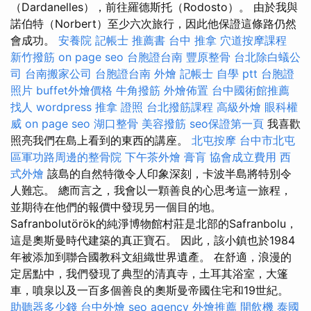
（Dardanelles），前往羅德斯托（Rodosto）。 由於我與
諾伯特（Norbert）至少六次旅行，因此他保證這條路仍然
會成功。
安養院
記帳士 推薦書
台中 推拿
穴道按摩課程
新竹撥筋
on page seo
台胞證台南
豐原整骨
台北除白蟻公
司
台南搬家公司
台胞證台南
外燴
記帳士 自學 ptt
台胞證
照片
buffet外燴價格
牛角撥筋
外燴佈置
台中國術館推薦
找人
wordpress
推拿 證照
台北撥筋課程
高級外燴
眼科權
威
on page seo
湖口整骨
美容撥筋
seo保證第一頁
我喜歡
照亮我們在島上看到的東西的講座。
北屯按摩
台中市北屯
區軍功路周邊的整骨院
下午茶外燴
膏肓
協會成立費用
西
式外燴
該島的自然特徵令人印象深刻，卡波半島將特別令
人難忘。 總而言之，我會以一顆善良的心思考這一旅程，
並期待在他們的報價中發現另一個目的地。
Safranbolutörök的純淨博物館村莊是北部的Safranbolu，
這是奧斯曼時代建築的真正寶石。 因此，該小鎮也於1984
年被添加到聯合國教科文組織世界遺產。 在舒適，浪漫的
定居點中，我們發現了典型的清真寺，土耳其浴室，大篷
車，噴泉以及一百多個善良的奧斯曼帝國住宅和19世紀。
助聽器多少錢
台中外燴
seo agency
外燴推薦
開飲機
泰國