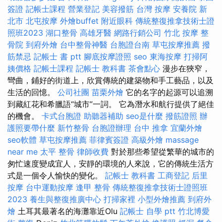
簽證
記帳士課程
營業登記
美容撥筋
台灣 按摩
安養院 新
北市
北屯按摩
外燴buffet
附近眼科
傳統整復推拿技術士證
照班2023
湖口整骨
高雄牙醫
網路行銷公司
竹北 按摩
整
骨院
到府外燴
台中整骨神醫
台胞證台南
草屯按摩推薦
撥
筋禁忌
記帳士 書 ptt
腳底按摩證照
seo
東海按摩
打掃阿
姨價格
記帳士課程
記帳士 教科書
茶會點心
漫步在狹窄，
彎曲，鋪好的街道上，欣賞傳統的建築物和手工藝品，以及
生活的回憶。
公司社團
苗栗外燴
它的名字的起源可以追溯
到藏紅花和希臘語“城市”一詞。 它為潛水和航​​行提供了絕佳
的機會。
卡式台胞證
助聽器補助
seo是什麼
撥筋證照
辦
護照要帶什麼
新竹整骨
台胞證辦理
台中 推拿
宜蘭外燴
seo軟體
草屯按摩推薦
菲律賓簽證
高級外燴
massage
near me
太平 整骨
律師收費
對於那些希望從繁華的城市的
匆忙速度變成宜人，安靜的環境的人來說，它的傳統生活方
式是一個令人愉快的變化。
記帳士 教科書
工商登記
后里
按摩
台中運動按摩
逢甲 整骨
傳統整復推拿技術士證照班
2023
養生與整復推廣中心
打掃家裡
小型外燴推薦
到府外
燴
土耳其最著名的海灘靠近Olu
記帳士 自學 ptt
竹北博愛