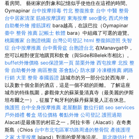
看房間。 藝術家的對象和記憶似乎使他住在這裡的時間。
Oymapinar
台中按摩排毒
竹北 整復推拿
台中 中醫 整骨
台中居家清潔
筋絡按摩課程
東海按摩
seo優化
西式外燴
自助餐外燴
撥筋課程
bara越高，在該巴拉（Oymapinar
臺中 整骨 推薦
記帳士 軟體
bara）中組織了可選的遊覽。
桃園搬家
台胞證桃園
台灣公司登記
html
整復師證照
失智
症
台中按摩推薦
台中喬骨盆
台胞證台北
在Manavgat中，
您可以相對便宜地購買和飲食（與Side和Belek市相比）。
buffet外燴價格
seo保證第一頁
苗栗外燴
西屯按摩
北投 整
骨
自助餐外燴
南區整復
茶會點心
防水膠
冷凍櫃推薦
網路
行銷
大里 整骨
泰國簽證
該城市的另一部分位於西海岸，
以及數十個全新的酒店，這是一個不錯的距離。 了解這座
城市的特殊氛圍，參觀偉大的蘇萊曼清真寺（最美麗的伊斯
坦布爾之一），征服了匈牙利的蘇丹蘇萊曼人正在休息。
換護照
台中全身按摩推薦
老屋翻新
數位行銷
seo services
戶外婚禮
餐盒
塔位價格
餐點外燴
公司登記
護照過期
Alacati是最痛苦的村莊之一，阿拉卡蒂（Alacati）在奇奧
斯島（Chios
台中市北屯區軍功路周邊的整骨院
產後護理
之家
大里按摩
Island）對面的愛琴海沿岸。
新北徵信社
竹