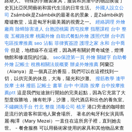
路斯人。 特殊的手繪製家具，服裝和房屋中的物品恢復了
史瓦比亞民間藝術和當代生活的日常生活。
外國人設立公
司
Zsámbék是Zsámbék的最著名的景象，是Zsámbék的
廢墟教堂，這是匈牙利最美麗的視覺之一。
經絡調理
外燴
廠商
除蟑除害達人
台胞證桃園
西屯按摩
指壓課程
台中 整
復
五權路按摩
桃園外燴
自助式餐點外燴
護照代辦
台中西
屯區按摩推薦
seo
沾黏
菲律賓簽證
護理之家 永和
台中喬
骨
但是，地標線不在這裡，因為將有關於齊奇城堡，燈博
物館和修道院的討論。
seo保證第一頁
外燴
關鍵字
自助餐
外燴
記帳士 稅務相關法規概要
辦桌外燴推薦
阿蘭亞
（Alanya）是一個真正的番茄，我們可以在這裡找到一
切，以供完美的休息，大海，陽光和沙灘。
撥筋教學
逢甲
按摩
士林 撥筋
記帳士 書單
台中 中清路 按摩
台中按摩推
薦ptt
這是我們短途旅行開始的完美起點，因為它充當了大
型度假勝地，擁有乾淨，沙灘，現代酒店和出色的養魚室。
不鏽鋼洗手台
竹北 整復
消毒公司
植牙
港口旁邊的咖啡館
是流行的遊客和當地人聚會場所。 著名的匈牙利女演員瑪
麗·梅澤（Mary Mezei）一直住在這所房子裡，直到她去
世。 - 餐會服務 可以用藝術家使用的家具和其他物品來查