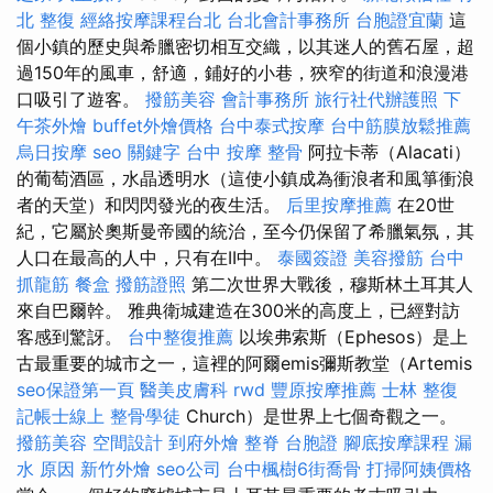
北 整復
經絡按摩課程台北
台北會計事務所
台胞證宜蘭
這
個小鎮的歷史與希臘密切相互交織，以其迷人的舊石屋，超
過150年的風車，舒適，鋪好的小巷，狹窄的街道和浪漫港
口吸引了遊客。
撥筋美容
會計事務所
旅行社代辦護照
下
午茶外燴
buffet外燴價格
台中泰式按摩
台中筋膜放鬆推薦
烏日按摩
seo 關鍵字
台中 按摩 整骨
阿拉卡蒂（Alacati）
的葡萄酒區，水晶透明水（這使小鎮成為衝浪者和風箏衝浪
者的天堂）和閃閃發光的夜生活。
后里按摩推薦
在20世
紀，它屬於奧斯曼帝國的統治，至今仍保留了希臘氣氛，其
人口在最高的人中，只有在II中。
泰國簽證
美容撥筋
台中
抓龍筋
餐盒
撥筋證照
第二次世界大戰後，穆斯林土耳其人
來自巴爾幹。 雅典衛城建造在300米的高度上，已經對訪
客感到驚訝。
台中整復推薦
以埃弗索斯（Ephesos）是上
古最重要的城市之一，這裡的阿爾emis彌斯教堂（Artemis
seo保證第一頁
醫美皮膚科
rwd
豐原按摩推薦
士林 整復
記帳士線上
整骨學徒
Church）是世界上七個奇觀之一。
撥筋美容
空間設計
到府外燴
整脊
台胞證
腳底按摩課程
漏
水 原因
新竹外燴
seo公司
台中楓樹6街喬骨
打掃阿姨價格