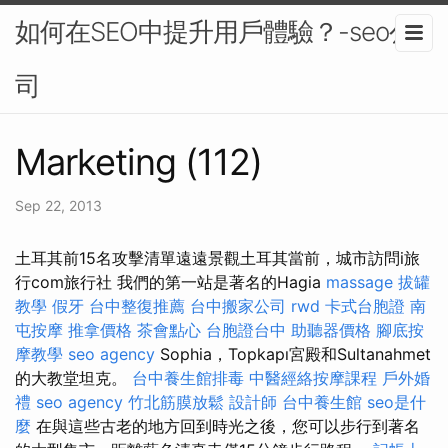
如何在SEO中提升用戶體驗？-seo公
司
Marketing (112)
Sep 22, 2013
土耳其前15名攻擊清單遠遠景觀土耳其當前，城市訪問i旅
行com旅行社 我們的第一站是著名的Hagia
massage
拔罐
教學
假牙
台中整復推薦
台中搬家公司
rwd
卡式台胞證
南
屯按摩
推拿價格
茶會點心
台胞證台中
助聽器價格
腳底按
摩教學
seo agency
Sophia，Topkapı宮殿和Sultanahmet
的大教堂坦克。
台中養生館排毒
中醫經絡按摩課程
戶外婚
禮
seo agency
竹北筋膜放鬆
設計師
台中養生館
seo是什
麼
在與這些古老的地方回到時光之後，您可以步行到著名