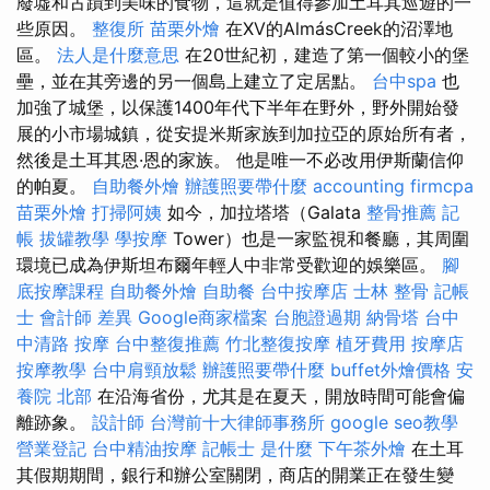
廢墟和古蹟到美味的食物，這就是值得參加土耳其巡遊的一
些原因。
整復所
苗栗外燴
在XV的AlmásCreek的沼澤地
區。
法人是什麼意思
在20世紀初，建造了第一個較小的堡
壘，並在其旁邊的另一個島上建立了定居點。
台中spa
也
加強了城堡，以保護1400年代下半年在野外，野外開始發
展的小市場城鎮，從安提米斯家族到加拉亞的原始所有者，
然後是土耳其恩·恩的家族。 他是唯一不必改用伊斯蘭信仰
的帕夏。
自助餐外燴
辦護照要帶什麼
accounting firmcpa
苗栗外燴
打掃阿姨
如今，加拉塔塔（Galata
整骨推薦
記
帳
拔罐教學
學按摩
Tower）也是一家監視和餐廳，其周圍
環境已成為伊斯坦布爾年輕人中非常受歡迎的娛樂區。
腳
底按摩課程
自助餐外燴
自助餐
台中按摩店
士林 整骨
記帳
士 會計師 差異
Google商家檔案
台胞證過期
納骨塔
台中
中清路 按摩
台中整復推薦
竹北整復按摩
植牙費用
按摩店
按摩教學
台中肩頸放鬆
辦護照要帶什麼
buffet外燴價格
安
養院 北部
在沿海省份，尤其是在夏天，開放時間可能會偏
離跡象。
設計師
台灣前十大律師事務所
google seo教學
營業登記
台中精油按摩
記帳士 是什麼
下午茶外燴
在土耳
其假期期間，銀行和辦公室關閉，商店的開業正在發生變