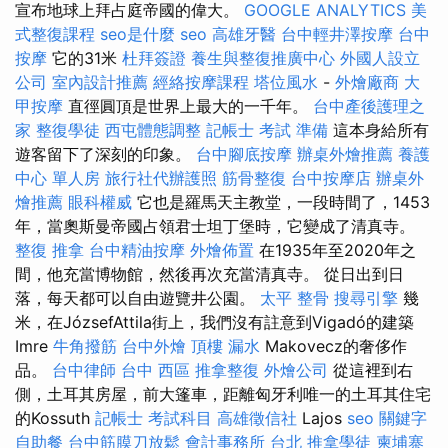
宣布地球上拜占庭帝國的偉大。
GOOGLE ANALYTICS
美
式整復課程
seo是什麼
seo
高雄牙醫
台中輕井澤按摩
台中
按摩
它的31米
杜拜簽證
養生與整復推廣中心
外國人設立
公司
室內設計推薦
經絡按摩課程
塔位風水
-
外燴廠商
大
甲按摩
直徑圓頂是世界上最大的一千年。
台中產後護理之
家
整復學徒
西屯體態調整
記帳士 考試 準備
這本身給所有
遊客留下了深刻的印象。
台中腳底按摩
辦桌外燴推薦
養護
中心 單人房
旅行社代辦護照
筋骨整復
台中按摩店
辦桌外
燴推薦
眼科權威
它也是羅馬天主教堂，一段時間了，1453
年，當奧斯曼帝國占領君士坦丁堡時，它變成了清真寺。
整復 推拿
台中精油按摩
外燴佈置
在1935年至2020年之
間，他充當博物館，然後再次充當清真寺。 從日出到日
落，每天都可以自由遊覽井公園。
太平 整骨
搜尋引擎
幾
米，在JózsefAttila街上，我們沒有註意到Vigadó的建築
Imre
牛角撥筋
台中外燴
頂樓 漏水
Makovecz的奢侈作
品。
台中律師
台中 西區 推拿整復
外燴公司
從這裡到右
側，土耳其房屋，前大篷車，距離匈牙利唯一的土耳其住宅
的Kossuth
記帳士 考試科目
高雄徵信社
Lajos
seo 關鍵字
自助餐
台中筋膜刀放鬆
會計事務所 台北
推拿學徒
柬埔寨