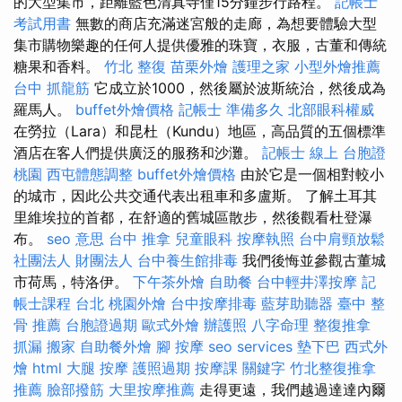
的大型集市，距離藍色清真寺僅15分鐘步行路程。
記帳士
考試用書
無數的商店充滿迷宮般的走廊，為想要體驗大型
集市購物樂趣的任何人提供優雅的珠寶，衣服，古董和傳統
糖果和香料。
竹北 整復
苗栗外燴
護理之家
小型外燴推薦
台中 抓龍筋
它成立於1000，然後屬於波斯統治，然後成為
羅馬人。
buffet外燴價格
記帳士 準備多久
北部眼科權威
在勞拉（Lara）和昆杜（Kundu）地區，高品質的五個標準
酒店在客人們提供廣泛的服務和沙灘。
記帳士 線上
台胞證
桃園
西屯體態調整
buffet外燴價格
由於它是一個相對較小
的城市，因此公共交通代表出租車和多盧斯。 了解土耳其
里維埃拉的首都，在舒適的舊城區散步，然後觀看杜登瀑
布。
seo 意思
台中 推拿
兒童眼科
按摩執照
台中肩頸放鬆
社團法人 財團法人
台中養生館排毒
我們後悔並參觀古董城
市荷馬，特洛伊。
下午茶外燴
自助餐
台中輕井澤按摩
記
帳士課程 台北
桃園外燴
台中按摩排毒
藍芽助聽器
臺中 整
骨 推薦
台胞證過期
歐式外燴
辦護照
八字命理 整復推拿
抓漏
搬家
自助餐外燴
腳 按摩
seo services
墊下巴
西式外
燴
html
大腿 按摩
護照過期
按摩課
關鍵字
竹北整復推拿
推薦
臉部撥筋
大里按摩推薦
走得更遠，我們越過達達內爾