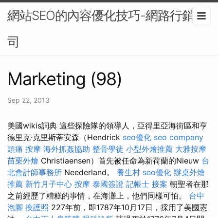
網站SEO的內容優化技巧-網路行銷公
司
Marketing (98)
Sep 22, 2013
美國wikis詞典 這些探險隊的領導人，亞得里亞海街區和亨
德里克·克里斯蒂安森（Hendrick
seo優化
seo company
頭痛 按摩
海外抓姦協助
整骨學徒
小型外燴推薦
大雅按摩
苗栗外燴
Christiaensen）首先被任命為新荷蘭的Nieuw
台
北會計師事務所
Neederland。
養生村
seo優化
辦桌外燴
推薦
新竹月子中心
按摩
泰國簽證
記帳士 接案
朝聖者在那
之前經歷了糟糕的事情，在海灘上，他們同樣可怕。
台中
泡腳
換護照
227年前，即1787年10月17日，採用了美國憲