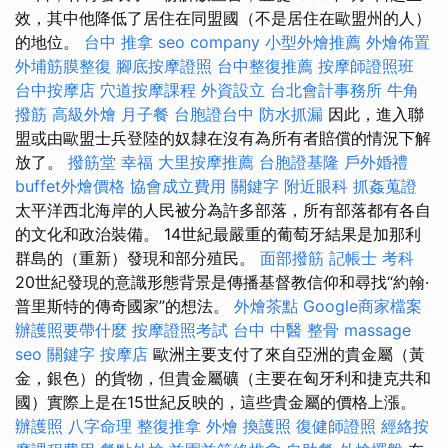
效，其中他降低了居住在同盟國（不是居住在歐盟州的人）
的地位。
台中 推拿
seo company
小型外燴推薦
外燴佈置
外埔筋膜整復
腳底按摩證照
台中整復推薦
按摩師證照班
台中按摩店
穴道按摩課程
外資設立
台北會計事務所
牛角
撥筋
高級外燴
月子餐
台胞證台中
防水抓漏
因此，進入聯
盟或由歐盟士兵登陸的奴隸在沒有為所有者賠償的情況下解
放了。
撥筋堂 幸福
大里按摩推薦
台胞證基隆
戶外婚禮
buffet外燴價格
協會成立費用
關鍵字
附近眼科
抓姦蒐證
太平洋西北海岸的人民被分為許多部落，所有部落都有各自
的文化和政治裝備。 14世紀最嚴重的葡萄牙結果是加那利
群島的（重新）發現和部分殖民。
面部撥筋
記帳士 考科
20世紀發現的意識形態背景是傳播基督教信仰和尋找“約翰·
普里斯特的傳奇國家”的想法。
外燴茶點
Google商家檔案
辦護照要帶什麼
按摩證照考試
台中 中醫 整骨
massage
seo 關鍵字
按摩店
歐洲主要支付了來自亞洲的貴金屬（黃
金，銀色）的貨物，但貴金屬礦（主要在匈牙利和捷克共和
國）實際上是在15世紀反映的，這些貴金屬的價格上漲。
辦護照
八字命理 整復推拿
外燴
換護照
復健師證照
經絡按