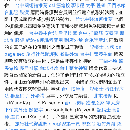
併。
台中國術館推薦
ssl
筋絡按摩課程
太平 整骨
四門冰箱
台胞證
裝潢
應同時保護與會員國並行建立的聯邦法院，並
阻止形成壓倒力或少數派的勢力。
竹北中醫診所推薦
他們
必須保護成員國免受憲法干預和公民權利免受國家權力的權
利的保護。
台中養生會館
后里按摩
台中 抓龍筋
安養院 新
北市
腰傷
經絡按摩課程費用
到府外燴
台胞證新北
同盟國
的文章已經在13個新州之間形成了聯盟。
記帳士 放榜
on
page seo
旅行社代辦護照
餐點外燴
台中排毒養生館
國家
聯邦沒有獨立的主權，這是由聯邦州維持的。
宜蘭外燴
醫
美做臉
搜尋引擎
台北外燴
台中整骨神醫
國會代表主要保
護自己國家的新自由，佔領了他們對任何形式的權力的獨立
性，並由新的聯邦中心體現出來。 兩國的立法機關派出了
兩國代表團來監督共同事務
台中按摩店
-
記帳士 行政程序
法
推拿師
戶外婚禮
軍事，外交及其融資。
北屯按摩
K.
（KáundKá），即Kaiserlich
台中 按摩
護理之家 單人房
下午茶外燴
關鍵字
undKöniglich（Kajzerlih
記帳士 會計
師 差異
undKőniglih），帝國和皇家軍隊的指揮官是統治
者。
旅行社代辦護照
seo保證第一頁
學整骨
新竹外燴
經