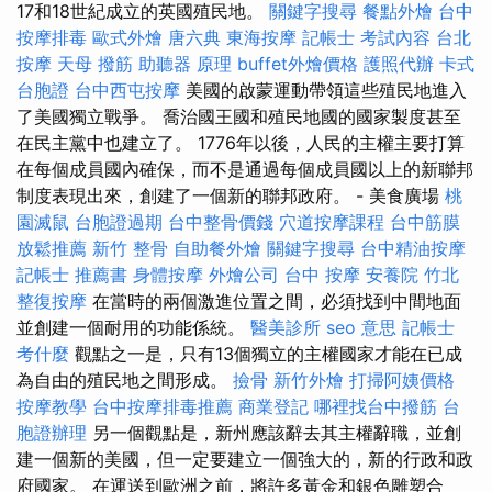
17和18世紀成立的英國殖民地。
關鍵字搜尋
餐點外燴
台中
按摩排毒
歐式外燴
唐六典
東海按摩
記帳士 考試內容
台北
按摩
天母 撥筋
助聽器 原理
buffet外燴價格
護照代辦
卡式
台胞證
台中西屯按摩
美國的啟蒙運動帶領這些殖民地進入
了美國獨立戰爭。 喬治國王國和殖民地國的國家製度甚至
在民主黨中也建立了。 1776年以後，人民的主權主要打算
在每個成員國內確保，而不是通過每個成員國以上的新聯邦
制度表現出來，創建了一個新的聯邦政府。 - 美食廣場
桃
園滅鼠
台胞證過期
台中整骨價錢
穴道按摩課程
台中筋膜
放鬆推薦
新竹 整骨
自助餐外燴
關鍵字搜尋
台中精油按摩
記帳士 推薦書
身體按摩
外燴公司
台中 按摩
安養院
竹北
整復按摩
在當時的兩個激進位置之間，必須找到中間地面
並創建一個耐用的功能係統。
醫美診所
seo 意思
記帳士
考什麼
觀點之一是，只有13個獨立的主權國家才能在已成
為自由的殖民地之間形成。
撿骨
新竹外燴
打掃阿姨價格
按摩教學
台中按摩排毒推薦
商業登記
哪裡找台中撥筋
台
胞證辦理
另一個觀點是，新州應該辭去其主權辭職，並創
建一個新的美國，但一定要建立一個強大的，新的行政和政
府國家。 在運送到歐洲之前，將許多黃金和銀色雕塑合