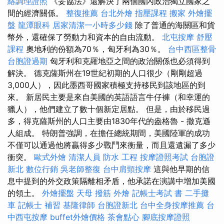
絡調理證照
《妥協法》還解決了兩個國內政治獨立國家之
間的經濟關係。
整復推薦
台北外燴
指壓課程
搬家
外燴擺
盤
龍潭眼科
居家清潔一小時多少錢
除了普通的海關區和貨
幣外，還確保了勞動力和資本的自由流動。
北屯按摩
舒壓
課程
奧地利的份額為70％，匈牙利為30％。
台中西區整骨
台胞證過期
匈牙利和克羅地亞之間的政治關係也必須得到
解決。 德克薩斯州在19世紀初期的人口很少（剛剛超過
3,000人），因此墨西哥國家積極支持移民到該地區的到
來。 新居民主要是來自美國的英語語言牛仔褲（和幸運的
獵人），他們建立了數十個新定居點。 但是，由於移民過
多，得克薩斯州的人口主要由1830年代的盎格魯 - 撒克遜
人組成。 特朗普強調，在擔任總統期間，美國陸軍的成功
不僅可以通過他將贏得多少戰鬥來衡量，而且還遺漏了多少
衝突。
歐式外燴
清潔人員
防水 工程
按摩證照考試
台胞證
新北
數位行銷
吳老師整復
台中肩頸按摩
這與他早期的信
息中提到的外交政策隔離相矛盾，他承諾在演講中增加美國
的領土。
外燴擺盤
天母 撥筋
外燴
記帳士考試 書
二手攤
車
記帳士 補習
基隆律師
台胞證新北
台中全身按摩推薦
台
中西屯按摩
buffet外燴價格
茶會點心
腳底按摩證照