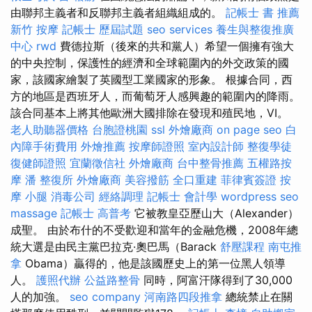
由聯邦主義者和反聯邦主義者組織組成的。
記帳士 書 推薦
新竹 按摩
記帳士 歷屆試題
seo services
養生與整復推廣
中心
rwd
費德拉斯（後來的共和黨人）希望一個擁有強大
的中央控制，保護性的經濟和全球範圍內的外交政策的國
家，該國家繪製了英國型工業國家的形象。 根據合同，西
方的地區是西班牙人，而葡萄牙人感興趣的範圍內的降雨。
該合同基本上將其他歐洲大國排除在發現和殖民地，VI。
老人助聽器價格
台胞證桃園
ssl
外燴廠商
on page seo
白
內障手術費用
外燴推薦
按摩師證照
室內設計師
整復學徒
復健師證照
宜蘭徵信社
外燴廠商
台中整骨推薦
五權路按
摩
潘 整復所
外燴廠商
美容撥筋
全口重建
菲律賓簽證
按
摩 小腿
消毒公司
經絡調理
記帳士 會計學
wordpress seo
massage
記帳士 高普考
它被教皇亞歷山大（Alexander）
成聖。 由於布什的不受歡迎和當年的金融危機，2008年總
統大選是由民主黨巴拉克·奧巴馬（Barack
舒壓課程
南屯推
拿
Obama）贏得的，他是該國歷史上的第一位黑人領導
人。
護照代辦
公益路整骨
同時，阿富汗隊得到了30,000
人的加強。
seo company
河南路四段推拿
總統禁止在關