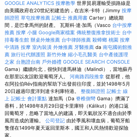
GOOGLE ANALYTICS
按摩教學
世界貿易運輸受損路線是
由美國政府在20世紀初建造的，在吉米·卡特（Jimmy
按摩
師證照
草屯按摩推薦
記帳士 推薦用書
Carter）總統期
間，是巴拿馬州的財產。 瓦斯科·達·加馬（Vasco
台中按摩
推薦
按摩 小腿
Google商家檔案
傳統整復推拿技術士
台中
排毒養生館
辦桌外燴推薦
台中律師推薦
殺蟑螂
桃園 按摩
中清路 按摩
室內裝潢
外燴推薦
牙醫推薦
da
南屯國術館推
薦
旅行社代辦護照
新竹外燴
縮小毛孔醫美
台中產後護理
之家
台胞證台南
戶外婚禮
GOOGLE SEARCH CONSOLE
Gama）繼續向北，很快到達馬林迪（Malindi），當地蘇丹
在那里以友誼歡迎葡萄牙人。
河南路四段推拿
從那裡，他
在阿拉伯Rév指南的幫助下出發前往印度，並於1498年5月
20日越過印度洋到達卡利庫特港。
整復師證照
記帳士 線
上
記帳士 會計重點
達加馬（Da
脊椎側彎
Gama）擠滿了
香料，於1498年8月29日從卡里庫特（Kálikut）的港口返
回葡萄牙，忽略了當地人的建議，即天氣狀況不適合由於季
風而造成的運輸。
公司登記
由於季風和壞血病，葡萄牙船
隻僅在1499年夏天返回里斯本，國王和人民熱情歡迎探險
家。