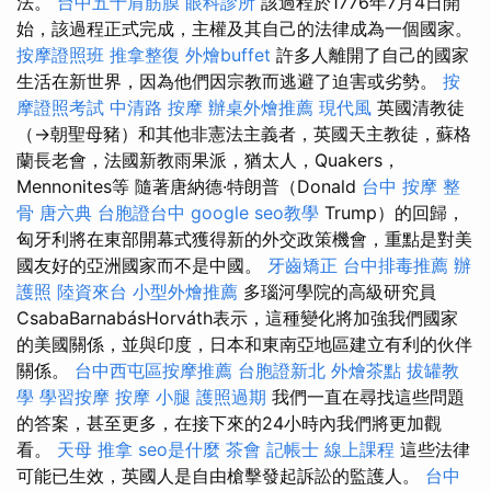
法。
台中五十肩筋膜
眼科診所
該過程於1776年7月4日開
始，該過程正式完成，主權及其自己的法律成為一個國家。
按摩證照班
推拿整復
外燴buffet
許多人離開了自己的國家
生活在新世界，因為他們因宗教而逃避了迫害或劣勢。
按
摩證照考試
中清路 按摩
辦桌外燴推薦
現代風
英國清教徒
（→朝聖母豬）和其他非憲法主義者，英國天主教徒，蘇格
蘭長老會，法國新教雨果派，猶太人，Quakers，
Mennonites等 隨著唐納德·特朗普（Donald
台中 按摩 整
骨
唐六典
台胞證台中
google seo教學
Trump）的回歸，
匈牙利將在東部開幕式獲得新的外交政策機會，重點是對美
國友好的亞洲國家而不是中國。
牙齒矯正
台中排毒推薦
辦
護照
陸資來台
小型外燴推薦
多瑙河學院的高級研究員
CsabaBarnabásHorváth表示，這種變化將加強我們國家
的美國關係，並與印度，日本和東南亞地區建立有利的伙伴
關係。
台中西屯區按摩推薦
台胞證新北
外燴茶點
拔罐教
學
學習按摩
按摩 小腿
護照過期
我們一直在尋找這些問題
的答案，甚至更多，在接下來的24小時內我們將更加觀
看。
天母 推拿
seo是什麼
茶會
記帳士 線上課程
這些法律
可能已生效，英國人是自由槍擊發起訴訟的監護人。
台中