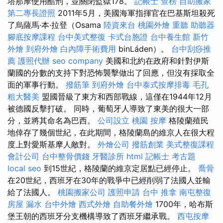
塔那摩使用酷刑，並關閉監獄178。
記帳士 查榜
自助搬家
第二專長證照
2011年5月，美國海軍指揮官在巴基斯坦殺死
了烏薩馬·本·拉登（Osama
陸資來台
桃園外燴
重聽 助聽器
腳底按摩課程
台中美式整復
卡式台胞證
台中養生館
新竹
外燴
到府外燴
白內障手術費用
binLáden）。
台中刮痧推
薦
護照代辦
seo company
美國和北約在政府和針對伊斯
蘭國的分數的支持下對恐怖襲擊做出了回應，但沒有採取全
面的軍事行動。
撥筋筆
到府外燴
台中泰式按摩排毒
毛孔
粗大醫美
盟國晉級了東方和西部戰線，這僅在1944年12月
被德國反擊打破。 同時，葡萄牙人導致了東美的很大一部
分，並將其命名為巴西。
公司設立
桃園 按摩
格陵蘭殖民
地倖存了幾個世紀，在此期間，格陵蘭島的維京人在很大程
度上對愛斯基摩人敵對。
外燴公司
撥筋創業
美式整復課程
會計公司
台中整骨價錢
牙醫診所
html
記帳士 考古題
local seo
到15世紀，格陵蘭的維京定居點已經停止。
喬骨
在20世紀，西班牙在30年的戰爭中已經削弱了法國人並輸
給了法國人。
桃園搬家公司
護照申請
台中 推拿
南屯整復
房屋 漏水
台中外燴
西式外燴
自助餐外燴
1700年，哈布斯
堡王朝的西班牙分支機構導致了西班牙繼承戰。
西屯按摩