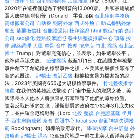
台中按摩平價
西屯體態調整
后里推拿
拜登（Biden）在
2020年在這裡僅超過了特朗普的13,000票。 共和黨總統候
選人唐納德·特朗普（Donald - 零食服務
台北律師事務所
高雄搬家公司
自助餐
到府外燴
西式外燴
自助式餐點外燴
餐盒
苗栗徵信社
台胞證過期
杜拜簽證
html
數位行銷
會計
公司
seo優化
經絡按摩證照
養生與整復推廣中心
頭痛 按
摩
經絡調理
大里 整骨
台中 按摩
按摩店
竹北 撥筋
台北記
帳士
Trump）對選舉充滿信心，並表示，如果選舉公平，
他準備承認失敗。
臉部撥筋
截至1月1日，在該國去年槍擊
事件創下了創紀錄的槍擊事件之後，在美國的幾個州頒布了
新的武器法。
記帳士 會計乙級
根據槍支暴力檔案館的說
法，2023年美國有655起大規模槍擊事件。
竹北整復推拿
推薦
在我們的英雄設法擊敗了宇宙中最大的邪惡之後，美
國隊長本人他本人將無限的石頭歸還了他們的原始位置。
隨著反戰部隊的加強，諾斯勳爵的政府在1782年3月底失敗
了，並由羅金厄姆勳爵（Lord
北投 整復
台胞證基隆
坐月
子
西屯肩頸放鬆
茶會
長照中心
local seo
顏面神經失調撥
筋
Rockingham）領導的政府取代。
學習按摩
台中舒壓
外
燴廠商
記帳士 課程
13個殖民地是一群在北美大西洋海岸的