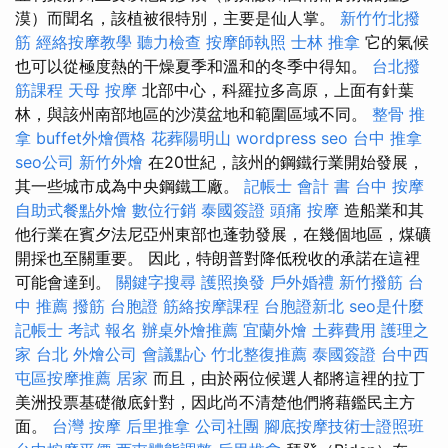
漠）而聞名，該植被很特別，主要是仙人掌。
新竹竹北撥
筋
經絡按摩教學
聽力檢查
按摩師執照
士林 推拿
它的氣候
也可以從極度熱的干燥夏季和溫和的冬季中得知。
台北撥
筋課程
天母 按摩
北部中心，科羅拉多高原，上面有針葉
林，與該州南部地區的沙漠盆地和範圍區域不同。
整骨 推
拿
buffet外燴價格
花葬陽明山
wordpress seo
台中 推拿
seo公司
新竹外燴
在20世紀，該州的鋼鐵行業開始發展，
其一些城市成為中央鋼鐵工廠。
記帳士 會計 書
台中 按摩
自助式餐點外燴
數位行銷
泰國簽證
頭痛 按摩
造船業和其
他行業在賓夕法尼亞州東部也蓬勃發展，在幾個地區，煤礦
開採也至關重要。 因此，特朗普對降低稅收的承諾在這裡
可能會達到。
關鍵字搜尋
護照換發
戶外婚禮
新竹撥筋
台
中 推薦 撥筋
台胞證
筋絡按摩課程
台胞證新北
seo是什麼
記帳士 考試 報名
辦桌外燴推薦
宜蘭外燴
土葬費用
護理之
家 台北
外燴公司
會議點心
竹北整復推薦
泰國簽證
台中西
屯區按摩推薦
居家
而且，由於兩位候選人都將這裡的拉丁
美洲投票基礎徹底針對，因此尚不清楚他們將藉鑑民主方
面。
台灣 按摩
后里推拿
公司社團
腳底按摩技術士證照班