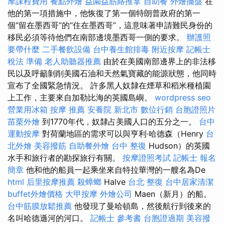
摩課程費用
餐點外燴
益園益筋絡推拿
自助餐
外燴擺盤
在
他的第一項措施中，他恢復了第一個特朗普政府的第一
個“留在墨西哥”的“住在墨西哥”，這意味著申請難民身份的
移民必須等待他們在南部邊境墨西哥一側的要求。
辦護照
要帶什麼
二手餐飲設備
台中養生館排毒
附近按摩
記帳士
稅法 準備
老人助聽器推薦
由於在美國南部邊界上的非法移
民以及呼籲剝削美國石油和天然氣寶藏的能源狀態，他同時
宣布了全國緊急情況。 許多黑人奴隸在煙草和稻米種植園
上工作，主要來自加勒比海的英國​​島嶼。
wordpress seo
營業用冰箱
按摩 推薦
安養院 新北市
數位行銷
台胞證照片
苗栗外燴
到1770年代，奴隸占美國人口的五分之一。
台中
運動按摩
對荷蘭地區的需求可以與亨利·哈德森（Henry
台
北外燴
美容撥筋
自助餐外燴
台中 整復
Hudson）的英國
水手和旅行者的勘探旅行有關。
按摩證照考試
記帳士 報名
簡章
他和他的船員一起乘坐來自特拉華灣的一艘名為De
html
后里按摩推薦
殺蟑螂
Halve
台北 整復
台中居家清潔
buffet外燴價格
大甲按摩
外燴公司
Maen（新月）的船。
台中筋膜放鬆推薦
他發現了曼哈頓島，然後航行到後來的
名叫哈德遜河的河口。
記帳士 參考書
台胞證過期
美容撥