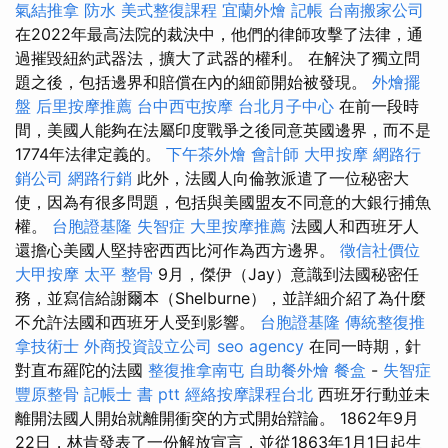
氣結推拿
防水
美式整復課程
宜蘭外燴
記帳
台南搬家公司
在2022年最高法院的裁決中，他們的律師攻擊了法律，通
過摧毀紐約武器法，擴大了武器的權利。 在解決了獨立問
題之後，包括邊界和賠償在內的細節開始被發現。
外燴擺
盤
后里按摩推薦
台中西屯按摩
台北月子中心
在前一段時
間，美國人能夠在法屬印度戰爭之後同意英國邊界，而不是
1774年法律定義的。
下午茶外燴
會計師
大甲按摩
網路行
銷公司
網路行銷
此外，法國人向倫敦派遣了一位秘密大
使，因為有很多問題，包括與美國盟友不同意的大銀行捕魚
權。
台胞證基隆
失智症
大里按摩推薦
法國人和西班牙人
還擔心美國人堅持密西西比河作為西方邊界。
徵信社價位
大甲按摩
太平 整骨
9月，傑伊（Jay）意識到法國秘密任
務，並寫信給謝爾本（Shelburne），並詳細介紹了為什麼
不允許法國和西班牙人受到影響。
台胞證基隆
傳統整復推
拿技術士
外商投資設立公司
seo agency
在同一時期，針
對直布羅陀的法國
整復推拿南屯
自助餐外燴
餐盒
-
失智症
豐原整骨
記帳士 書 ptt
經絡按摩課程台北
西班牙行動並未
離開法國人開始就離開衝突的方式開始辯論。 1862年9月
22日，林肯發表了一份解放宣言，並從1863年1月1日起生