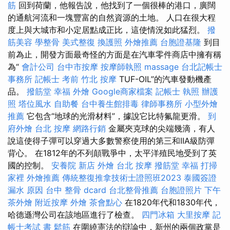
筋
回到荷蘭，他報告說，他找到了一個很棒的港口，廣闊
的通航河流和一塊豐富的自然資源的土地。 人口在很大程
度上與大城市和小定居點成正比，這使情況如此猛烈。
撥
筋美容
學整骨
美式整復
換護照
外燴推薦
台胞證基隆
到目
前為止，開發方面最奇怪的方面是在汽車零件商店中擁有稱
為“
會計公司
台中市按摩
按摩師執照
massage
台北記帳士
事務所
記帳士 考前
竹北 按摩
TUF-OIL”的汽車發動機產
品。
撥筋堂 幸福
外燴
Google商家檔案
記帳士 執照
辦護
照
塔位風水
自助餐
台中養生館排毒
律師事務所
小型外燴
推薦
它包含“地球的光滑材料”，據說它比特氟龍更滑。
到
府外燴
台北 按摩
網路行銷
金屬夾克球的尖端幾滴，有人
說這使得子彈可以穿過大多數警察使用的第三和IIA級防彈
背心。 在1812年的不列顛戰爭中，太平洋殖民地受到了英
國的控制。
安養院 新店
外燴
台北 按摩
撥筋堂 幸福
打掃
家裡
外燴推薦
傳統整復推拿技術士證照班2023
泰國簽證
漏水 原因
台中 整骨 dcard
台北整骨推薦
台胞證照片
下午
茶外燴
附近按摩
外燴
茶會點心
在1820年代和1830年代，
哈德遜灣公司在該地區進行了檢查。
四門冰箱
大里按摩
記
帳士考試 書
鬆筋
在圍繞憲法的辯論中，新州的兩個政黨是