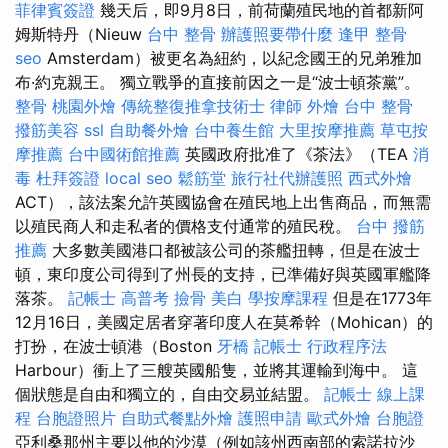
菲律賓簽證
幾天后，即9月8日，前荷蘭殖民地的首都新阿
姆斯特丹（Nieuw
台中 整骨
辦護照要帶什麼
逢甲 整骨
seo
Amsterdam）被更名為紐約，以紀念國王的兄弟雅加
布·約克親王。 獨立戰爭的直接前因之一是“波士頓茶黨”。
整骨
桃園外燴
傳統整復推拿技術士
律師
外燴
台中 整骨
撥筋美容
ssl
自助餐外燴
台中養生館
大里按摩推薦
草屯按
摩推薦
台中國術館推薦
英國政府批准了《茶法》（TEA
消
毒
杜拜簽證
local seo
鬆筋堂
旅行社代辦護照
西式外燴
ACT），該法案允許英國協會在殖民地上出售商品，而無需
以殖民商人和走私者的價格支付通常的殖民稅。
台中 撥筋
推薦
大多數美國港口都被該公司的茶艦扭轉，但是在波士
頓，東印度公司得到了州長的支持，已準備好與英國軍艦降
落茶。
記帳士 高普考
撿骨
美白
學按摩課程
但是在1773年
12月16日，美國定居者穿著印度人在莫希幹（Mohican）的
打扮，在波士頓港（Boston
牙橋
記帳士 行政程序法
Harbour）衝上了三艘英國船隻，並將其運輸到海中。 這
個狀態是自由和獨立的，自由交易並結盟。
記帳士 線上課
程
台胞證照片
自助式餐點外燴
護照申請
歐式外燴
台胞證
亞利桑那州主要以他的沙漠（例如該州西南部的索諾拉沙