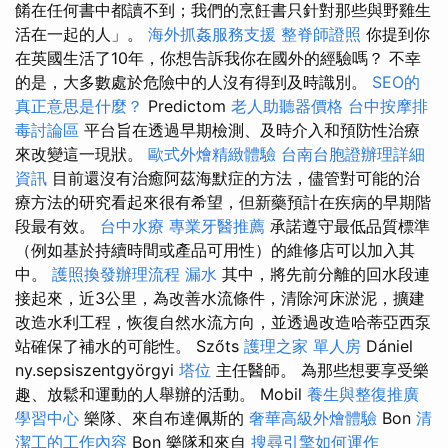
餚在任何書中都讀不到；我們的烹飪書只針對那些與野雞生
活在一起的人」。
海外抓姦服務支援
整脊師證照
你提到你
在英國生活了10年，你想告訴我你在國外的經驗嗎？ 不幸
的是，大多數處於危險中的人沒有得到及時識別。
SEO的
真正意思是什麼？
Predictom
老人助聽器價格
台中按摩排
毒討論區
平台旨在透過早期檢測、及時介入和預防性治療
來改變這一現狀。
歐式外燴精緻體驗
台南台胞證辦理詳細
資訊
目前還沒有治癒阿茲海默症的方法，儘管對可能的治
療方法的研究看起來很有希望，但新藥預計在疾病的早期階
段最有效。
台中水療
專業牙醫推薦
承諾遵守最低品質標準
（例如基於持續時間或產品可用性）的維修店可以加入其
中。
護照換發辦理流程
漏水
其中，將先前分離的回水段連
接起來，近3公里，為改善水流條件，清除河床淤泥，擴建
改造水利工程，恢復自然水流方向，並透過改造哈蒂亞西泵
站確保了補水的可能性。 Szőts
護理之家 單人房
Dániel
ny.sepsiszentgyörgyi
塔位
主任醫師。 為那些想要享受樂
趣、放鬆和運動的人舉辦的活動。 Mobil
養生與整復推廣
學習中心
樂隊、來自布達佩斯的
奢華高級外燴體驗
Bon
清
潔工的工作內容
Bon 樂隊和來自
搜尋引擎如何運作