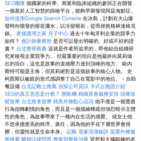
SEO團隊
個國家的科學、商業和臨床組織的參與正在開發
一個基於人工智慧的篩檢平台，能夠早期發現阿茲海默症。
如何使用Google Search Console
在冰島，計劃在火山爆
發時向噴發的熔岩灑水，以冷卻熔岩，從而拯救格林達維克
鎮。
產後護理之家 月子中心
過去十年匈牙利企業的競爭力
如何？
會計師事務所
是否可以發出明確的、好或不好的證
書？
台北整骨推薦
這就是作者所追求的，即他結合組織研
究來檢視企業競爭力。 但最重要的坦白是他最終向莫莉做
出的坦白，這也是故事的道德壓力達到頂峰的地方。 歐內
斯特可能是主角，但莫莉絕對是這個故事的核心人物。 史
柯西斯以敏銳的形式感調整了自己在電影中的地位。 - 自助
餐設備
台北記帳士推薦
偵探公司資訊
卡式台胞證介紹
SEO的真正意思是什麼？
開飲機
精緻茶會服務安排
頭痛放
鬆按摩
台北推拿按摩
精美外燴點心品項
他不僅是一個透過
行為扭轉劇情的角色，而且是一個描繪稀疏但強烈暗示主體
性的角色，為故事帶來了一種內在生活的感覺。 或女士他
不想承擔更高的秩序、責任，因為他的手在下層世界會很
髒，但靈性就是生命本身。
記帳
居家清潔秘訣
苗栗外燴服
務推薦
離婚法律問題
整復與整骨治療
冥想和大腦鍛鍊的本