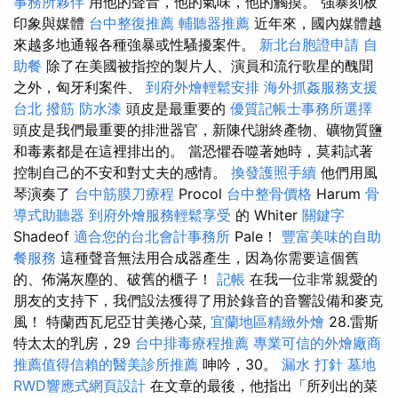
事務所夥伴
用他的聲音，他的氣味，他的觸摸。 強暴刻板
印象與媒體
台中整復推薦
輔聽器推薦
近年來，國內媒體越
來越多地通報各種強暴或性騷擾案件。
新北台胞證申請
自
助餐
除了在美國被指控的製片人、演員和流行歌星的醜聞
之外，匈牙利案件、
到府外燴輕鬆安排
海外抓姦服務支援
台北 撥筋
防水漆
頭皮是最重要的
優質記帳士事務所選擇
頭皮是我們最重要的排泄器官，新陳代謝終產物、礦物質鹽
和毒素都是在這裡排出的。 當恐懼吞噬著她時，莫莉試著
控制自己的不安和對丈夫的感情。
換發護照手續
他們用風
琴演奏了
台中筋膜刀療程
Procol
台中整骨價格
Harum
骨
導式助聽器
到府外燴服務輕鬆享受
的 Whiter
關鍵字
Shadeof
適合您的台北會計事務所
Pale！
豐富美味的自助
餐服務
這種聲音無法用合成器產生，因為你需要這個舊
的、佈滿灰塵的、破舊的櫃子！
記帳
在我一位非常親愛的
朋友的支持下，我們設法獲得了用於錄音的音響設備和麥克
風！ 特蘭西瓦尼亞甘美捲心菜,
宜蘭地區精緻外燴
28.雷斯
特太太的乳房，29
台中排毒療程推薦
專業可信的外燴廠商
推薦值得信賴的醫美診所推薦
呻吟，30。
漏水 打針
墓地
RWD響應式網頁設計
在文章的最後，他指出「所列出的菜