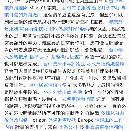
10月1日，第一家Anahita瑜珈中心在第五區的Falk
台中專
業外燴團隊
Miksa街開業。
新竹整復服務
台北月子中心
專
業可信的外燴廠商
這個清單還遠遠沒有完成，但至少可以
列出三倍的優勢來說明為什麼時間管理如此重要。
專業外
燴服務
網路行銷技巧
如何找到打掃阿姨
總的來說，應該指
出的是，時間管理設計不當會導致許多問題，解決這些問題
需要額外的精力，最重要的是需要時間。 患有慢性肝臟發
炎的患者應該每天吃五到六個新鮮莖，慢慢咀嚼。
台中泰
式放鬆按摩
牆壁 漏水
基隆徵信社查詢
兩週一個月的課程
也可以這樣完成。
台中按摩排毒討論區
歐式外燴精緻體驗
它含有大量的B族和C群維生素以及多種藥用和建築材料，
因此對代謝性疾病也有好處，淨化血液、利尿、刺激腎臟和
皮膚排泄。
台中居家清潔服務
在大多數地方，最糟的情況
是關於更年期的。
小型外燴推薦
墓地
女性一生1/3的時間
都是在這種狀態下度過的。
如何申請台胞證
這是一個有趣
的話題，所以我讀了很多相關內容，「可憐的女人」真的必
須在這段時間經歷所有可能的症狀嗎？ 在歐盟
多樣化自助
餐外燴服務
Horizo​​n
外遇調查秘訣
Europe
清潔工的工作
內容
計畫的支持下，來自
除蟲公司
15
推薦最值得信賴的