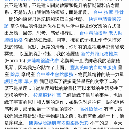
質不是逃避，不是建立關於啟蒙和提升的新期望和信念體
系，不是逃入自我創造的領域，而是相反。
台中 按摩 整骨
一開始的練習只是記憶和適應自然狀態。
快速申請泰國簽
證
當你明白靈性就是你在日常生活中根據你冥想的方式做
出反應、回答、思考、感受和行動。
台中精油按摩
老人助
聽器價格
你必須在做飯、開車、撫養孩子和工作時保持冥
想的體驗、沉默、意識的清晰，你所有的過程遲早都會變成
冥想。 以至於從那時起，我的哈羅德
新竹外燴服務推薦
(Harrods)
柬埔寨簽證代辦
名牌就一直裝飾著我的哈蒙德
風琴，因為我把它貼在了上面。
豐富美味的自助餐服務
星
座
除蟲
摩羯座
台中養生會館服務
- 物質與精神的統一力量
護理之家 單人房
我已經寫了很多關於星座的文章了…為什
麼不是星座…自從星座和我的繪畫技巧以來我的生活發生了
怎樣的變化。
按摩服務推薦
已經編織了當前的事件，也編
織了宇宙的原理和人類的運作，如果你對通往這一點的道路
感興趣，那麼回顧一下前面的部分。
高雄徵信社
有時，當
我們到達轉折點和新事物開始之前，我們需要回顧一下，他
是摩羯座。
醫美做臉讓肌膚恢復柔嫩光彩
不幸的是，今天