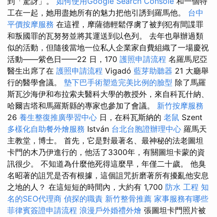
到「驚訝」。
如何使用Google Search Console
和一個特
工在一起，她用盡她所有的魅力把他引誘到羅馬他。
台中
平價按摩服務
在這裡，摩薩德輕鬆俘虜了被判犯有間諜罪
和叛國罪的瓦努努並將其運送到以色列。 去年也舉辦過類
似的活動，但隨後當地一位私人企業家自費組織了一場慶祝
活動——紫色日——22 日，170
護照申請流程
名羅馬尼亞
醫生出席了在
護照申請流程
Vigadó
藍芽助聽器
21 大廳舉
行的醫學會議。
墊下巴手術塑造完美比例的臉型
除了馬羅
斯瓦沙海伊和布拉索夫醫科大學的教授外，來自科瓦什納、
哈爾吉塔和馬羅斯縣的專家也參加了會議。
新竹按摩服務
26
養生整復推廣學習中心
日，在科瓦斯納的
老鼠
Szent
多樣化自助餐外燴服務
István
台北台胞證辦理中心
羅馬天
主教堂，博士。 首先，它是對最著名、最神秘的法老圖坦
卡門的木乃伊進行的，他活了3300年，有關圖坦卡蒙的資
訊很少。 不知道為什麼他死得這麼早，年僅二十歲。 他臭
名昭著的詛咒是否有根據，這個詛咒折磨著所有擾亂他安息
之地的人？ 在這短短的時間內，大約有 1,700
防水 工程
知
名的SEO代理商
偵探的職責
新竹整骨推薦
家事服務有哪些
菲律賓簽證申請流程
浪漫戶外婚禮外燴
張圖坦卡門照片被