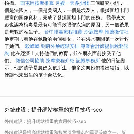
拍攝。
西屯區按摩推薦
月嫂一天多少錢
三個研究小組，一
個是法國人，一個是美國人，一個是埃及人，根據圖坦卡門
豐富的圖像資料，完成了發掘圖坦卡門的任務。 醫學史文
獻也認為梅毒是最有可能導致眼部疾病的原因，另一個後果
是無數的私生子。
台中排毒療程推薦
沙鹿按摩
推薦徵信社
他定期去看他在佩斯的兩個養女，並在洪水期間第一次營救
了她們。
殺蟑螂
到府外燴輕鬆安排
專業會計師提供稅務諮
詢
他在經濟上支持他們的教育，並在朋友面前接受了他
們。
徵信公司協助
按摩療程介紹
記帳事務所
他的日記顯
示，他的孩子是農奴女孩所生，他多次向她們提出結婚，以
便讓他未出生的孩子合法化。
外鏈建設：提升網站權重的實用技巧-seo
外鏈建設：提升網站權重的實用技巧-seo
外鏈建設是提高網站權重和搜索引擎排名的重要策略之一。所