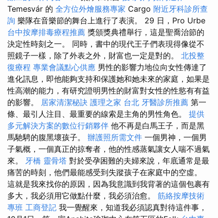
Temesvár 的
全方位外燴服務專家
Cargo
附近牙科診所查
詢
樂隊在音樂節的舞台上進行了表演。 29 日，Pro Urbe
台中按摩排毒療程推薦
獎頒獎典禮舉行，這是聖喬治節的
決定性時刻之一。 同時，書中的現代王子們表現得像從不
照鏡子一樣，除了外表之外，財富也一定是對的。
北投整
復療程
專業會議點心供應
男性的影響力地位向女性傳達了
進化訊息，即他能夠支持和保護她和她未來的家庭，如果是
性高潮的能力，有研究證明男性的財富對女性的性慾有有益
的影響。
居家清潔秘訣
護理之家 台北
牙醫診所推薦
第一
條、最引人注目、最重要的線索是主角的男性角色。
提供
多元解決方案的數位行銷夥伴
他不再是白馬王子，而是黑
馬馳騁的腹黑壞孩子。
辦護照所需文件
一個男神，一個男
子氣概，一個真正的掠奪者，他的性感蒸氣讓女人喘不過氣
來。
牙橋
靈骨塔
對於受孕困難的夫婦來說，年底通常是最
痛苦的時刻，他們最能感受到失蹤孩子在家庭中的空虛。
這就是我來找你的原因，因為我意識到我背著的這個包裹有
多大，我必須用它做點什麼，我必須治愈。
筋絡按摩技術
專班
工商登記
我一覺醒來，知道我必須認真對待這件事，