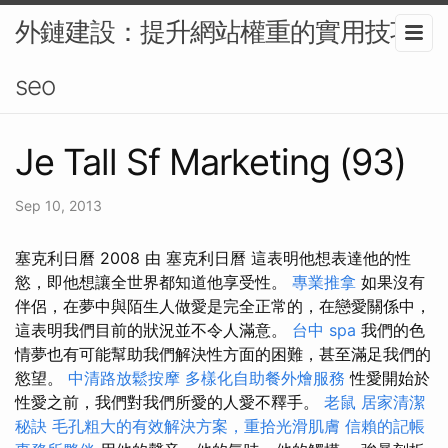
外鏈建設：提升網站權重的實用技巧-
seo
Je Tall Sf Marketing (93)
Sep 10, 2013
塞克利日曆 2008 由 塞克利日曆 這表明他想表達他的性
慾，即他想讓全世界都知道他享受性。
專業推拿
如果沒有
伴侶，在夢中與陌生人做愛是完全正常的，在戀愛關係中，
這表明我們目前的狀況並不令人滿意。
台中 spa
我們的色
情夢也有可能幫助我們解決性方面的困難，甚至滿足我們的
慾望。
中清路放鬆按摩
多樣化自助餐外燴服務
性愛開始於
性愛之前，我們對我們所愛的人愛不釋手。
老鼠
居家清潔
秘訣
毛孔粗大的有效解決方案，重拾光滑肌膚
信賴的記帳