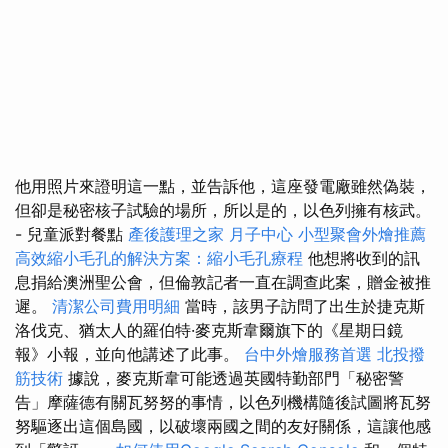
他用照片來證明這一點，並告訴他，這座發電廠雖然偽裝，
但卻是秘密核子試驗的場所，所以是的，以色列擁有核武。
- 兒童派對餐點
產後護理之家 月子中心
小型聚會外燴推薦
高效縮小毛孔的解決方案：縮小毛孔療程
他想將收到的訊
息捐給澳洲聖公會，但倫敦記者一直在調查此案，贈金被推
遲。
清潔公司費用明細
當時，該男子訪問了出生於捷克斯
洛伐克、猶太人的羅伯特·麥克斯韋爾旗下的《星期日鏡
報》小報，並向他講述了此事。
台中外燴服務首選
北投撥
筋技術
據說，麥克斯韋可能透過英國特勤部門「秘密警
告」摩薩德有關瓦努努的事情，以色列機構隨後試圖將瓦努
努驅逐出這個島國，以破壞兩國之間的友好關係，這讓他感