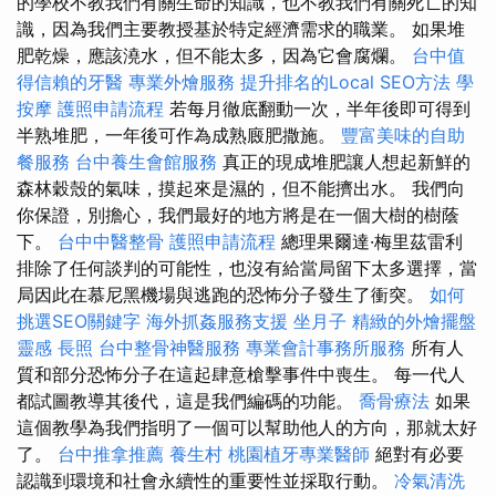
的學校不教我們有關生命的知識，也不教我們有關死亡的知
識，因為我們主要教授基於特定經濟需求的職業。 如果堆
肥乾燥，應該澆水，但不能太多，因為它會腐爛。
台中值
得信賴的牙醫
專業外燴服務
提升排名的Local SEO方法
學
按摩
護照申請流程
若每月徹底翻動一次，半年後即可得到
半熟堆肥，一年後可作為成熟廄肥撒施。
豐富美味的自助
餐服務
台中養生會館服務
真正的現成堆肥讓人想起新鮮的
森林穀殼的氣味，摸起來是濕的，但不能擠出水。 我們向
你保證，別擔心，我們最好的地方將是在一個大樹的樹蔭
下。
台中中醫整骨
護照申請流程
總理果爾達·梅里茲雷利
排除了任何談判的可能性，也沒有給當局留下太多選擇，當
局因此在慕尼黑機場與逃跑的恐怖分子發生了衝突。
如何
挑選SEO關鍵字
海外抓姦服務支援
坐月子
精緻的外燴擺盤
靈感
長照
台中整骨神醫服務
專業會計事務所服務
所有人
質和部分恐怖分子在這起肆意槍擊事件中喪生。 每一代人
都試圖教導其後代，這是我們編碼的功能。
喬骨療法
如果
這個教學為我們指明了一個可以幫助他人的方向，那就太好
了。
台中推拿推薦
養生村
桃園植牙專業醫師
絕對有必要
認識到環境和社會永續性的重要性並採取行動。
冷氣清洗