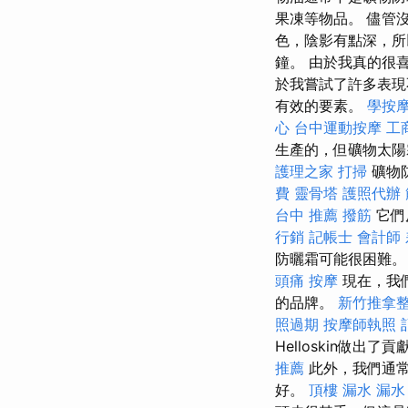
果凍等物品。 儘管
色，陰影有點深，所
鐘。 由於我真的很喜
於我嘗試了許多表現
有效的要素。
學按
心
台中運動按摩
工
生產的，但礦物太陽
護理之家
打掃
礦物
費
靈骨塔
護照代辦
台中 推薦 撥筋
它們
行銷
記帳士 會計師
防曬霜可能很困難
頭痛 按摩
現在，我
的品牌。
新竹推拿
照過期
按摩師執照
Helloskin做出了
推薦
此外，我們通常
好。
頂樓 漏水
漏水