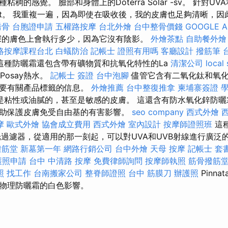
的感覺。 臉部和身體上的Doterra Solar -sv。 針對UVA和U
t。 我重複一遍，因為即使在吸收後，我的皮膚也足夠清晰，因
喬骨
台胞證申請
五權路按摩
台北外燴
台中整骨價錢
GOOGLE A
深的膚色上會執行多少，因為它沒有陰影。
外燴茶點
自助餐外燴
絡按摩課程台北
白蟻防治
記帳士 證照有用嗎
客廳設計
撥筋筆
這種防曬霜還包含帶有礦物質和抗氧化特性的La
清潔公司
local
-Posay熱水。
記帳士 簽證
台中泡腳
儘管它含有二氧化鈦和氧化
需要有關產品標籤的信息。
外燴推薦
台中整復推拿
柬埔寨簽證
是粘性或油膩的，甚至是敏感的皮膚。 這還含有防水氧化鋅防曬
助保護皮膚免受自由基的有害影響。
seo company
西式外燴
摩
歐式外燴
協會成立費用
西式外燴
室內設計
按摩師證照班
這
光過濾器，從適用的那一刻起，可以對UVA和UVB射線進行廣泛
撥筋堂
新墓第一年
網路行銷公司
台中外燴
天母 按摩
記帳士 套
護照申請
台中 中清路 按摩
免費律師詢問
按摩師執照
筋骨撥筋
照 找工作
台南搬家公司
整脊師證照
台中 筋膜刀
辦護照
Pinn
物理防曬霜的白色影響。