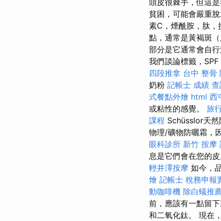
頭皮很棘手，但這是
貧困，可能會嚴重脫
素C，煙酰胺，肽，
點，通常是黃褐斑（
部分是它通常會自行
我們談論標籤，SP
四段推拿
台中 整骨
奶粉
記帳士 成績 查
式餐點外燴
html
西
或粘性的感覺。
旅
課程
Schüsslo
物理/礦物防曬霜，
眼科診所
新竹 按摩
息是它們會在您的皮
輕井澤按摩
如今，品
燴
記帳士 稅務申報
動咖啡機
除白蟻推
前，應該有一點留
和二氧化鈦。 現在