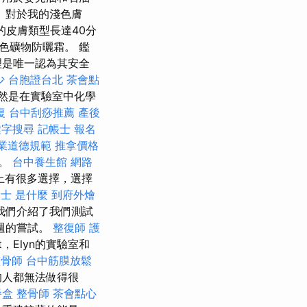
 對於我的淺色膚
的皮膚類型長達40分
彩色礦物防曬霜。 鑑
理是唯一認為其安全
少
台胞證台北
茶會點
然是在實驗室中化學
復
台中刮痧推薦
產後
鍵字搜尋
記帳士 報名
職業道德規範
推拿價格
射。
台中養生館
網路
上有很多選擇，選擇
士 是什麼
到府外燴
我們介紹了我們測試
週的嘗試。
整復師
護
t，Elyn的實驗室和
整骨師
台中筋膜放鬆
的人都無法做得很
餐盒
整骨師
茶會點心