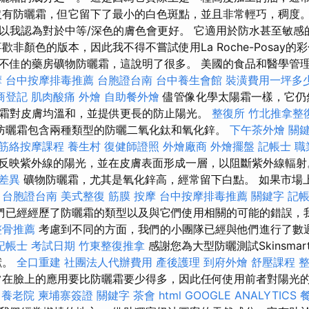
沒有防曬霜，但它留下了最小的白色斑點，並且非常輕巧，稠度。
以我認為對於中等/深色的膚色會更好。 它適用於防水甚至敏感
歡非顏色的版本，因此我不得不嘗試使用La Roche-Posay的
不佳的藥房礦物防曬霜，這說明了很多。 美國的食品和醫學管
摩
台中按摩排毒推薦
台胞證台南
台中養生會館
裝潢費用一坪多
商登記
肌肉酸痛
外燴
自助餐外燴
儘管像化學太陽霜一樣，它仍
霜對皮膚均溫和，並提供更長的防止陽光。
整復所
竹北推拿整
防曬霜包含兩種類型的防曬二氧化鈦和氧化鋅。
下午茶外燴
關
筋絡按摩課程
養生村
復健師證照
外燴廠商
外燴擺盤
記帳士 
反映紫外線的陽光，並在皮膚表面形成一層，以阻斷紫外線輻
 差異
礦物防曬霜，尤其是氧化鋅高，經常留下白點。 如果市場
。
台胞證台南
美式整復 筋膜
按摩
台中按摩排毒推薦
關鍵字
記帳
們已經經歷了防曬霜的類型以及與它們使用相關的可能的錯誤，
整骨推薦
考慮到不同的方面，我們的小團隊已經與他們進行了數
記帳士 考試日期
竹東整復推拿
感謝您為大型防曬測試Skinsmar
貢獻。
全口重建
社團法人代辦費用
產後護理
到府外燴
舒壓課程
在臉上的應用要比防曬霜要少得多，因此任何使用前者對陽光
養老院
柬埔寨簽證
關鍵字
茶會
html
GOOGLE ANALYTICS