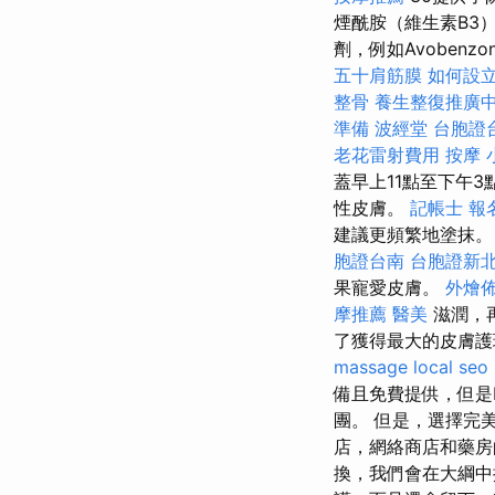
煙酰胺（維生素B3
劑，例如Avobenzo
五十肩筋膜
如何設
整骨
養生整復推廣
準備
波經堂
台胞證
老花雷射費用
按摩 
蓋早上11點至下午
性皮膚。
記帳士 報
建議更頻繁地塗抹
胞證台南
台胞證新
果寵愛皮膚。
外燴
摩推薦
醫美
滋潤，
了獲得最大的皮膚護
massage
local seo
備且免費提供，但是
團。 但是，選擇完
店，網絡商店和藥房
換，我們會在大綱中