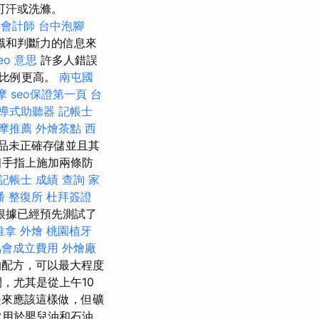
可汗或洗滌。
 會計師
台中泡腳
知識和判斷力的信息來
eo 意思
許多人錯誤
的比例更高。
南屯國
摩
seo保證第一頁
台
導式助聽器
記帳士
摩推薦
外燴茶點
西
品未正確存儲並且其
個手指上施加兩條防
記帳士 成績 查詢
家
潘 整復所
杜拜簽證
根據已經預先測試了
推拿
外燴
桃園植牙
協會成立費用
外燴廠
解的配方，可以最大程度
，尤其是從上午10
起來應該這樣做，但礦
常用於嬰兒油和石油