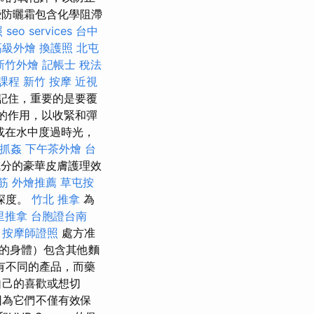
一些防曬霜包含化學阻滯
照
seo services
台中
高級外燴
換護照
北屯
新竹外燴
記帳士 稅法
課程
新竹 按摩
近視
記住，重要的是要覆
方的作用，以收緊和彈
或在水中度過時光，
抓姦
下午茶外燴
台
成分的豪華皮膚護理效
筋
外燴推薦
草屯按
深度。
竹北 推拿
為
里推拿
台胞證台南
按摩師證照
處方准
體的身體）包含其他麵
有不同的產品，而藥
自己的喜歡或想切
因為它們不僅有效保