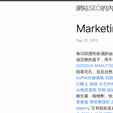
網站SEO的
Marketi
Sep 22, 2013
每日防護性保濕奶油
或完整的蓋子，而
GOOGLE ANALYTI
阻塞毛孔，並且自然
buffet外燴價格
自
記帳士 函授
台北外
台胞證過期
牙橋
拔
維生素，植物劑，快
拿整復
學按摩課程
agency
它有助於皮