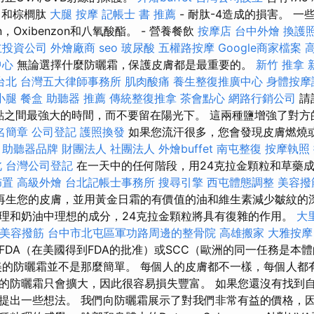
）和棕櫚肽
大腿 按摩
記帳士 書 推薦
- 耐肽-4造成的損害。 
n，Oxibenzon和八氧酸酯。 - 營養餐飲
按摩店
台中外燴
換護
立投資公司
外燴廠商
seo
玻尿酸
五權路按摩
Google商家檔案
中心
無論選擇什麼防曬霜，保護皮膚都是最重要的。
新竹 推拿
台北
台灣五大律師事務所
肌肉酸痛
養生整復推廣中心
身體按摩
小腿
餐盒
助聽器 推薦
傳統整復推拿
茶會點心
網路行銷公司
請
3點之間最強大的時間，而不要留在陽光下。 這兩種鹽增強了對
名簡章
公司登記
護照換發
如果您流汗很多，您會發現皮膚燃燒
。
助聽器品牌
財團法人 社團法人
外燴buffet
南屯整復
按摩執照
北
台灣公司登記
在一天中的任何階段，用24克拉金顆粒和草藥
佈置
高級外燴
台北記帳士事務所
搜尋引擎
西屯體態調整
美容撥
再生您的皮膚，並用黃金日霜的有價值的油和維生素減少皺紋的
理和奶油中理想的成分，24克拉金顆粒將具有復雜的作用。
大
美容撥筋
台中市北屯區軍功路周邊的整骨院
高雄搬家
大雅按摩
FDA（在美國得到FDA的批准）或SCC（歐洲的同一任務是本
美的防曬霜並不是那麼簡單。 每個人的皮膚都不一樣，每個人都
的防曬霜只會擴大，因此很容易損失豐富。 如果您還沒有找到
提出一些想法。 我們向防曬霜展示了對我們非常有益的價格，