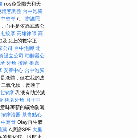
酸
ros免受陽光和天
屯體態調整
台中泡腳
台中整脊
r。
辦護照
，而不是依靠底漆公
西屯按摩
高雄律師
高
30及以上的數字正
家公司
台中泡腳
北
資設立公司
助聽器公
摩
外燴
按摩 推薦
摩
安養中心
台中泡腳
是液體，但在我的皮
於二氧化鈦，反映了
屯按摩
乳液有助於減
骨
桃園外燴
月子中
意味著新的礦物防曬
按摩證照
茶會點心
台中喬骨
Olay再生礦
推薦
A廣譜SPF
大里
5％的氧化鋅，以防止