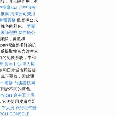
菸酸，其去除作用，有
中按摩spa
台中市按
復推薦
清潔公司費用
務申報實務
但是棒公式
玫瑰色的顏色。
宜蘭
整復師證照
除白蟻公
海鮮，黃瓜和
yopar精油是極好的抗
瓜提取物富含維生素
力的免疫系統，中和
摩
長照中心 單人房
射線和日常城市雜質提
有真正覆蓋，因此通
士 進修
台胞證桃園
可用於不同的膚色。
rvices
台中五十肩
，它將使用皮膚立即
 單人房
旅行社代辦
RCH CONSOLE