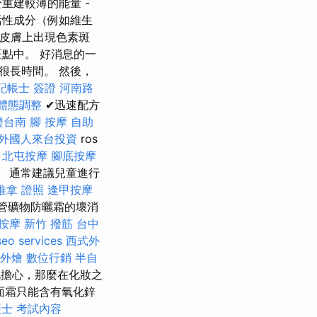
重建較薄的能量 -
活性成分（例如維生
即皮膚上出現色素斑
點中。 好消息的一
很長時間。 然後，
記帳士 簽證
河南路
體態調整
✔迅速配方
證台南
腳 按摩
自助
外國人來台投資
ros
北屯按摩
腳底按摩
R。 通常建議兒童進行
推拿 證照
逢甲按摩
管礦物防曬霜的壞消
按摩
新竹 撥筋
台中
seo services
西式外
外燴
數位行銷
半自
擔心，那麼在化妝之
面霜只能含有氧化鋅
士 考試內容