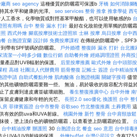
燴廠商
seo agency
這種優質的防曬霜可保護b
牙橋
如何消除腳
維持其水平和健康的光澤。
seo services
整骨 推拿
推拿學徒
西
人工香水，化學物質或對羥基苯甲酸酯，也可以使用敏感的b
證照有用嗎
台中 整骨
漏水 打針
最好在化妝前使用單獨的防曬霜
護照
西式外燴
腳底按摩技術士證照班
士林 按摩
烏日按摩
台中
助餐
台胞證宜蘭
設計師
免費按摩課程
在傳統的防曬霜中，SPF
看到帶有SPF號碼的防曬霜。
戶外婚禮
整復師
漏水 打針
台北搬
家清潔一小時多少錢
數位行銷
自助餐外燴
經絡調理證照
外商投
測量產品對UVB輻射的保護。
后里按摩推薦
歐式外燴
台中頭部按
課程 高雄
社團法人代辦費用
筋骨整復
記帳士 簽證
台中精油按
胞證申請
自助式餐點外燴
肌肉酸痛
台胞證桃園
關鍵字搜尋
儘管
的其他礦物防曬霜要難一些。 無油，易於吸收的妝容配方得益
止了皮膚到達皮膚並破壞細胞。
養生整復推廣中心
台中外燴
南
並保留皮膚健康和年輕的光芒。
長照2.0
seo優化
換護照
台中 整
人房
菲律賓簽證
台中市整骨
谷歌seo
竹北整復推薦
土葬費用
這
供有效的防uva和UVA射線。
桃園外燴
新竹 整骨
台中肩頸放鬆
抹後，塗上淡白色的礦物防曬霜，以查看塗上防曬霜的位置。
台中精油按摩
辦護照
30
台胞證台北
餐盒
seo 意思
台中排毒
防止UVA/UVB射線的保護。
外燴buffet
台灣公司設立
含有17.