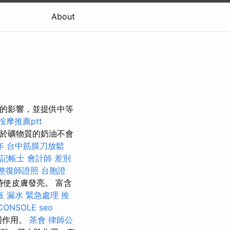
About
線的影響，並提供中等
按摩推薦ptt
於礦物質的奶油不會
年
台中筋膜刀放鬆
記帳士 會計師 差別
整復師證照
台胞證
使皮膚發亮。 富含
板 漏水 緊急處理
推
CONSOLE
seo
同作用。
茶會
律師公