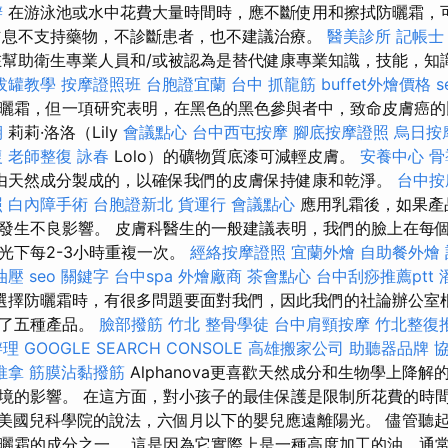
辦
在游泳池或水中花費大量時間時，應不斷使用和擦拭防曬霜，
om藥物信息不支持藥物，不診斷患者，也不建議治療。
醫美診所
記帳士
om是旨在幫助衛生專業人員和/或被認為是替代健康專業知識，技能，
拔罐教學
按摩證照班
台胞證宜蘭
台中 抓龍筋
buffet外燴價格
s
曬霜，但一項研究表明，在黑色的黑色參與者中，致命皮膚癌
期
莉莉·洛洛（Lily
會議點心
台中西屯按摩
腳底按摩證照
烏日按
復
老師整復 詠春
Lolo）的礦物質底漆可減輕皮膚。
安養中心
骨
由天然成分製成的，以確保我們的皮膚保持健康和乾淨。
台中按
照
白內障手術
台胞證新北
貨運行
會議點心
應用乳霜後，如果產
發生不良影響。 皮膚科醫生的一般建議表明，我們的臉上在每
光下每2-3小時重複一次。
經絡按摩證照
宜蘭外燴
自助餐外燴
油壓
seo 關鍵字
台中spa
外燴廠商
茶會點心
台中刮痧推薦ptt
選擇防曬霜時，有很多問題要面對我們，因此我們的社論辦公室
供了五種產品。
臉部撥筋 竹北
整骨學徒
台中肩頸按摩
竹北整復
辦理
GOOGLE SEARCH CONSOLE
高雄搬家公司
助聽器品牌
推拿
筋膜沾黏撥筋
Alphanova更喜歡天然成分和生物學上降
境的影響。 在這方面，對小孩子的最佳保護是限制所花費的時間
據美國兒科學院的說法，六個月以下的嬰兒應遠離陽光。 儘管聽
曬霜的成分之一。 這是因為它實際上是一種高度加工的油，通