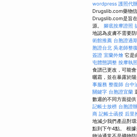
wordpress
護照代
Drugslib.c
Drugslib.c
源。
腳底按摩證照
地認為皮膚不需要防
術館推薦
台胞證過
胞證台北
吳老師整
簽證
宜蘭外燴
它是
屯體態調整
按摩執
食譜已更改，可能會
曬霜，並在暴露於陽
事服務
整復師
台中
關鍵字
台胞證宜蘭
數週的不同方面提
記帳士放榜
台胞證
商
記帳士函授
后里
地減少我們產品對環
點到下午4點。 根
物油通常不是礦物防