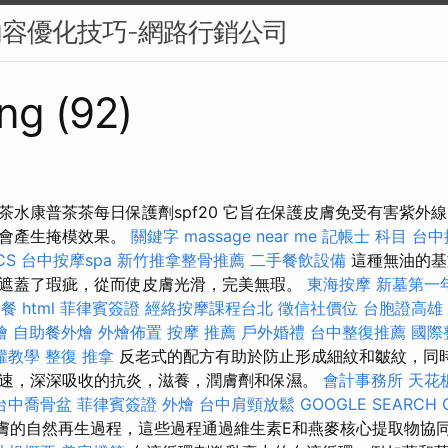
內容優化技巧-網路行銷公司
ng (92)
茶水康普茶茶每日保護劑spf20 它旨在保護皮膚免受有害紫外
不會產生掩模效果。
關鍵字
massage near me
記帳士 科目
台中
CS
台中按摩spa
新竹推拿整骨推薦
二手餐飲設備
這種無油的基
遮蓋了瑕疵，從而使皮膚光滑，完美無瑕。
東海按摩
新墓第一
助餐
html
菲律賓簽證
經絡按摩課程台北
徵信社價位
台胞證高雄
燴
自助餐外燴
外燴佈置
按摩 推薦
戶外婚禮
台中整復推薦
國際
罐教學
整復 推拿
反老式的配方有助於防止形成細紋和皺紋，同時
速，深深吸收的抗炎，滋養，潤膚劑和保濕。
會計事務所
天花
台中喬骨盆
菲律賓簽證
外燴
台中肩頸放鬆
GOOGLE SEARCH 
膚的自然再生過程，這些過程通過維生素E和燕麥核心提取物協