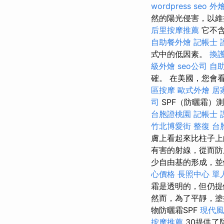
wordpress seo
外
然的陽光侵害，以
后里按摩推薦
它不含
自助餐外燴
記帳士 
式中的低因素。
換
級外燴
seo公司
自
確。 在美國，您會
區按摩
歐式外燴
居
司
SPF（防曬霜）
台胞證桃園
記帳士 
竹北博愛街 整復
台
膚上看起來比柱子上
有害的射線，從而防
少自由基的形成，
心價格
長照中心 單
霜是透明的，但仍提
然而，為了平靜，塗
物防曬霜SPF
現代風
按摩推薦
30提供了