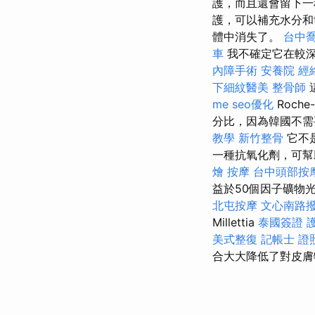
護，而且還會留下一種粘稠
護，可以補充水分和
體中消失了。
台中
車
我不確定它在較
內障手術
安養院
經
下細紋醫美
整骨師
me
seo優化
Roche
分比，因為韓國不
教學
新竹整骨
它不
一種抗氧化劑，可幫
燴
按摩
台中頭部按
益於50個因子礦物
北屯按摩
文心南路
Millettia
泰國簽證
美式整復
記帳士 證
合大大降低了對皮膚