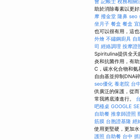
會
記帳士 稅務相關
助於消除毒素以更好
摩
撥金堂
隆鼻
seo 
坐月子
餐盒
餐盒
宜
也可以很有用，這也
外燴
不鏽鋼廚具
自
司
經絡調理
按摩證
Spiritulina提供
炎和抗菌作用，有
C，碳水化合物和氨
自由基並抑制DNA
seo優化
養老院
台中
供廣泛的保護，從而
常我將底漆進行。
吧檯桌
GOOGLE S
自助餐
推拿師證照
筋膜
台胞證基隆
經
使用更堅硬，更加
護照
自助餐
台中 