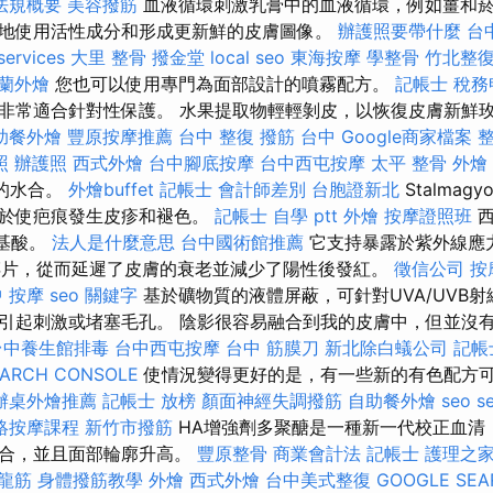
法規概要
美容撥筋
血液循環刺激乳膏中的血液循環，例如薑和
地使用活性成分和形成更新鮮的皮膚圖像。
辦護照要帶什麼
台
services
大里 整骨
撥金堂
local seo
東海按摩
學整骨
竹北整
蘭外燴
您也可以使用專門為面部設計的噴霧配方。
記帳士 稅
非常適合針對性保護。 水果提取物輕輕剝皮，以恢復皮膚新鮮
助餐外燴
豐原按摩推薦
台中 整復
撥筋 台中
Google商家檔案
照
辦護照
西式外燴
台中腳底按摩
台中西屯按摩
太平 整骨
外燴
全天的水合。
外燴buffet
記帳士 會計師差別
台胞證新北
Stalmag
助於使疤痕發生皮疹和褪色。
記帳士 自學 ptt
外燴
按摩證照班
西
基酸。
法人是什麼意思
台中國術館推薦
它支持暴露於紫外線應
碎片，從而延遲了皮膚的衰老並減少了陽性後發紅。
徵信公司
按
 按摩
seo 關鍵字
基於礦物質的液體屏蔽，可針對UVA/UVB
引起刺激或堵塞毛孔。 陰影很容易融合到我的皮膚中，但並沒
台中養生館排毒
台中西屯按摩
台中 筋膜刀
新北除白蟻公司
記帳
EARCH CONSOLE
使情況變得更好的是，有一些新的有色配方
辦桌外燴推薦
記帳士 放榜
顏面神經失調撥筋
自助餐外燴
seo se
絡按摩課程
新竹市撥筋
HA增強劑多聚醣是一種新一代校正血清
水合，並且面部輪廓升高。
豐原整骨
商業會計法 記帳士
護理之家
抓龍筋
身體撥筋教學
外燴
西式外燴
台中美式整復
GOOGLE SEA