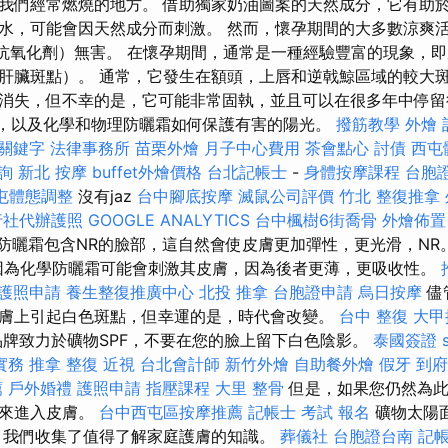
我們經常燃燒的地方。 借助獨家奶油圖案的天然成分，它有助於
水，可能會因天然成分而刺激。 然而，懷孕期間的大多數涼爽
抗氧化劑）無害。 在懷孕期間，通常是一種經驗豐富的現象，
肝臟斑點）。 通常，它發生在額頭，上唇和逆戟鯨區域的較大斑
消失，但不幸的是，它可能非常固執，並且可以在很多年中停留
F，以及化學和物理防曬霜如何保護有害的陽光。
撥筋教學
外燴
關鍵字
法律事務所
苗栗外燴
月子中心費用
茶會點心
討債
西屯
詢
新北 按摩
buffet外燴價格
台北記帳士
-
身體按摩課程
台胞
屯體態調整
沒有jaz
台中腳底按摩
滅鼠公司評價
竹北 整復推拿
行社代辦護照
GOOGLE ANALYTICS
台中楓樹6街喬骨
外燴佈置
r天然防曬霜包含NR的臉部，這自然會使皮膚更加彈性，更光滑，N
因為化學防曬霜可能會刺激其皮膚，因為後者更薄，更吸收性。
護照申請
養生整復推廣中心
北投 推拿
台胞證申請
烏日按摩
儘
膚上引起白色斑點，但幸運的是，時代會改變。
台中 整復
大甲
牌致力於礦物SPF，不要在您的臉上留下白色陰影。
泰國簽證
實務
推拿 整復
近視
台北會計師
新竹外燴
自助餐外燴
假牙
到府
薦
戶外婚禮
護照申請
指壓課程
大里 整骨
但是，如果您仍然為此
下來進入皮膚。
台中西屯區按摩推薦
記帳士 考試 報名
礦物太陽
，我們收集了值得了解家庭護膚的知識。
葬儀社
台胞證台南
記帳