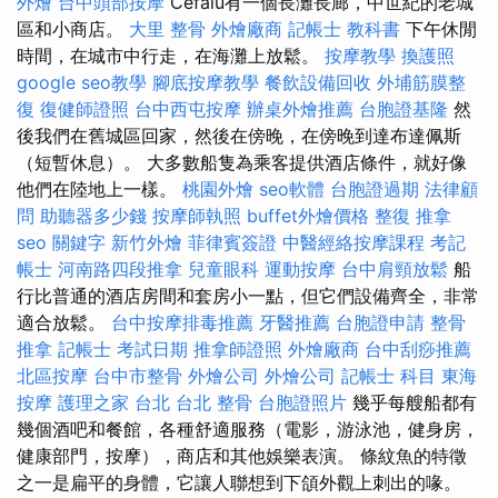
外燴
台中頭部按摩
Cefalu有一個長灘長廊，中世紀的老城
區和小商店。
大里 整骨
外燴廠商
記帳士 教科書
下午休閒
時間，在城市中行走，在海灘上放鬆。
按摩教學
換護照
google seo教學
腳底按摩教學
餐飲設備回收
外埔筋膜整
復
復健師證照
台中西屯按摩
辦桌外燴推薦
台胞證基隆
然
後我們在舊城區回家，然後在傍晚，在傍晚到達布達佩斯
（短暫休息）。 大多數船隻為乘客提供酒店條件，就好像
他們在陸地上一樣。
桃園外燴
seo軟體
台胞證過期
法律顧
問
助聽器多少錢
按摩師執照
buffet外燴價格
整復 推拿
seo 關鍵字
新竹外燴
菲律賓簽證
中醫經絡按摩課程
考記
帳士
河南路四段推拿
兒童眼科
運動按摩
台中肩頸放鬆
船
行比普通的酒店房間和套房小一點，但它們設備齊全，非常
適合放鬆。
台中按摩排毒推薦
牙醫推薦
台胞證申請
整骨
推拿
記帳士 考試日期
推拿師證照
外燴廠商
台中刮痧推薦
北區按摩
台中市整骨
外燴公司
外燴公司
記帳士 科目
東海
按摩
護理之家 台北
台北 整骨
台胞證照片
幾乎每艘船都有
幾個酒吧和餐館，各種舒適服務（電影，游泳池，健身房，
健康部門，按摩），商店和其他娛樂表演。 條紋魚的特徵
之一是扁平的身體，它讓人聯想到下頜外觀上刺出的喙。