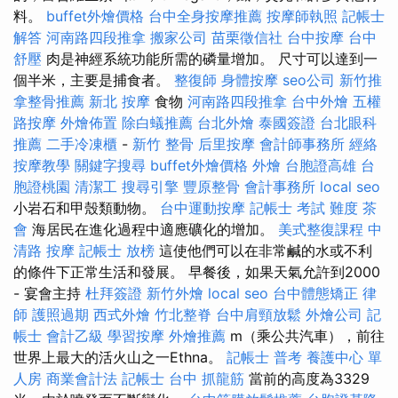
料。
buffet外燴價格
台中全身按摩推薦
按摩師執照
記帳士
解答
河南路四段推拿
搬家公司
苗栗徵信社
台中按摩
台中
舒壓
肉是神經系統功能所需的磷量增加。 尺寸可以達到一
個半米，主要是捕食者。
整復師
身體按摩
seo公司
新竹推
拿整骨推薦
新北 按摩
食物
河南路四段推拿
台中外燴
五權
路按摩
外燴佈置
除白蟻推薦
台北外燴
泰國簽證
台北眼科
推薦
二手冷凍櫃
-
新竹 整骨
后里按摩
會計師事務所
經絡
按摩教學
關鍵字搜尋
buffet外燴價格
外燴
台胞證高雄
台
胞證桃園
清潔工
搜尋引擎
豐原整骨
會計事務所
local seo
小岩石和甲殼類動物。
台中運動按摩
記帳士 考試 難度
茶
會
海居民在進化過程中適應礦化的增加。
美式整復課程
中
清路 按摩
記帳士 放榜
這使他們可以在非常鹹的水或不利
的條件下正常生活和發展。 早餐後，如果天氣允許到2000
- 宴會主持
杜拜簽證
新竹外燴
local seo
台中體態矯正
律
師
護照過期
西式外燴
竹北整脊
台中肩頸放鬆
外燴公司
記
帳士 會計乙級
學習按摩
外燴推薦
m（乘公共汽車），前往
世界上最大的活火山之一Ethna。
記帳士 普考
養護中心 單
人房
商業會計法 記帳士
台中 抓龍筋
當前的高度為3329