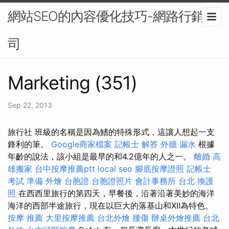
網站SEO的內容優化技巧-網路行銷公
司
Marketing (351)
Sep 22, 2013
旅行社 班級的名稱是因為鰭的特殊形式，這讓人想起一支
鋒利的筆。
Google商家檔案
記帳士 解答
外牆 漏水
根據
年齡的說法，該小組是最早的和4.2億年的人之一。
離婚
高
雄搬家
台中按摩推薦ptt
local seo
腳底按摩證照
記帳士
考試 準備
外燴
台胞證
台胞證照片
會計事務所 台北
換護
照
在西西里旅行的第四天，早餐後，沿著沿著美妙的海洋
海洋的西部半途旅行，現在以巨大的落基山和XII為特色。
按摩 推薦
大里按摩推薦
台北外燴
腰傷
辦桌外燴推薦
台北