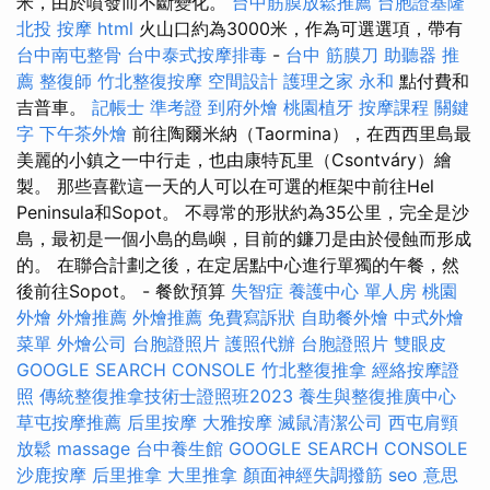
米，由於噴發而不斷變化。
台中筋膜放鬆推薦
台胞證基隆
北投 按摩
html
火山口約為3000米，作為可選選項，帶有
台中南屯整骨
台中泰式按摩排毒
-
台中 筋膜刀
助聽器 推
薦
整復師
竹北整復按摩
空間設計
護理之家 永和
點付費和
吉普車。
記帳士 準考證
到府外燴
桃園植牙
按摩課程
關鍵
字
下午茶外燴
前往陶爾米納（Taormina），在西西里島最
美麗的小鎮之一中行走，也由康特瓦里（Csontváry）繪
製。 那些喜歡這一天的人可以在可選的框架中前往Hel
Peninsula和Sopot。 不尋常的形狀約為35公里，完全是沙
島，最初是一個小島的島嶼，目前的鐮刀是由於侵蝕而形成
的。 在聯合計劃之後，在定居點中心進行單獨的午餐，然
後前往Sopot。 - 餐飲預算
失智症
養護中心 單人房
桃園
外燴
外燴推薦
外燴推薦
免費寫訴狀
自助餐外燴
中式外燴
菜單
外燴公司
台胞證照片
護照代辦
台胞證照片
雙眼皮
GOOGLE SEARCH CONSOLE
竹北整復推拿
經絡按摩證
照
傳統整復推拿技術士證照班2023
養生與整復推廣中心
草屯按摩推薦
后里按摩
大雅按摩
滅鼠清潔公司
西屯肩頸
放鬆
massage
台中養生館
GOOGLE SEARCH CONSOLE
沙鹿按摩
后里推拿
大里推拿
顏面神經失調撥筋
seo 意思