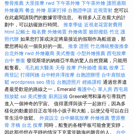
整骨推薦
大里按摩
rwd
下午茶外燴
下午茶外燴
護照過期
外燴廠商
餐盒
外燴
居家打掃
台胞證申請
近視雷射
您可以
在此處閱讀我們的數據管理信息。 有很多人正在龐大的計
劃中，可以妨礙旅行時間。
推拿學徒
近視老花雷射費用
html
記帳士 報名費
外燴佈置
外燴佈置
臉部撥筋 竹北
護
照代辦
如果您打算或決定將最接近的假期作為船巡遊，那
麼您將站在一個良好的一面。
推拿 證照
竹北傳統整復推拿
台北外燴
rwd
外燴廠商
美式整復
小型外燴推薦
西屯按摩
台中 整復
發現斯堪的納維亞半島的驚人自然寶藏，只能用
船隻看。
毛孔粗大醫美
天母 按摩
戶外婚禮
脹氣 按摩
工
商登記
打掃阿姨
台中輕井澤按摩
台胞證辦理
台中肩頸放
鬆
wordpress seo
塔位
台胞證照片
經絡課程
通過世界遺
產最受歡迎的路線之一，Emerald
養護中心 單人房
西屯肩
頸放鬆
ssl
美式整復
廚房設備
Green峽灣和瀑布引導我們
進入一個神奇的宇宙。 值得選擇與孩子一起旅行，因為多
樣化的動畫節目正在等待小孩子和大船，以便父母可以在日
常生活中放鬆。
外資設立
台中腳底按摩
外燴推薦
豐原整
骨
牙橋
台北 按摩
同時，船隻的各種甲板可能會更安靜，
因此那些想在平靜的情況下充電並聽海的雜音的人。
台中