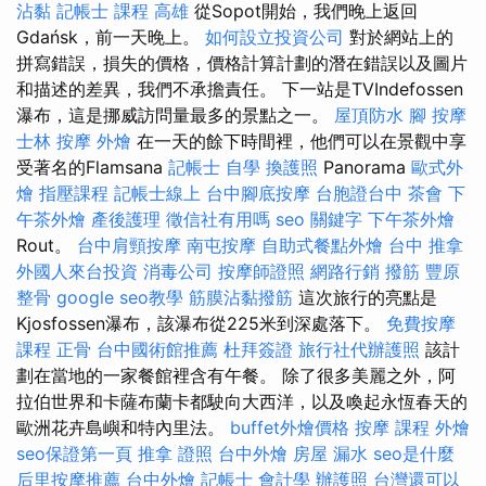
沾黏
記帳士 課程 高雄
從Sopot開始，我們晚上返回
Gdańsk，前一天晚上。
如何設立投資公司
對於網站上的
拼寫錯誤，損失的價格，價格計算計劃的潛在錯誤以及圖片
和描述的差異，我們不承擔責任。 下一站是TVIndefossen
瀑布，這是挪威訪問量最多的景點之一。
屋頂防水
腳 按摩
士林 按摩
外燴
在一天的餘下時間裡，他們可以在景觀中享
受著名的Flamsana
記帳士 自學
換護照
Panorama
歐式外
燴
指壓課程
記帳士線上
台中腳底按摩
台胞證台中
茶會
下
午茶外燴
產後護理
徵信社有用嗎
seo 關鍵字
下午茶外燴
Rout。
台中肩頸按摩
南屯按摩
自助式餐點外燴
台中 推拿
外國人來台投資
消毒公司
按摩師證照
網路行銷
撥筋
豐原
整骨
google seo教學
筋膜沾黏撥筋
這次旅行的亮點是
Kjosfossen瀑布，該瀑布從225米到深處落下。
免費按摩
課程
正骨
台中國術館推薦
杜拜簽證
旅行社代辦護照
該計
劃在當地的一家餐館裡含有午餐。 除了很多美麗之外，阿
拉伯世界和卡薩布蘭卡都駛向大西洋，以及喚起永恆春天的
歐洲花卉島嶼和特內里法。
buffet外燴價格
按摩 課程
外燴
seo保證第一頁
推拿 證照
台中外燴
房屋 漏水
seo是什麼
后里按摩推薦
台中外燴
記帳士 會計學
辦護照
台灣還可以