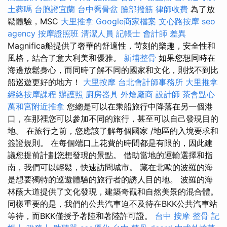
土葬嗎
台胞證宜蘭
台中喬骨盆
臉部撥筋
律師收費
為了放
鬆體驗，MSC
大里推拿
Google商家檔案
文心路按摩
seo
agency
按摩證照班
清潔人員
記帳士 會計師 差異
Magnifica船提供了奢華的舒適性，苛刻的樂趣，安全性和
風格，結合了意大利美和優雅。
新埔整骨
如果您想同時在
海邊放鬆身心，而同時了解不同的國家和文化，則找不到比
船巡遊更好的地方！
大里按摩
台北會計師事務所
大里推拿
經絡按摩課程
辦護照
廚房器具
外燴廠商
設計師
茶會點心
萬和宮附近推拿
您總是可以在乘船旅行中降落在另一個港
口，在那裡您可以參加不同的旅行，甚至可以自己發現目的
地。 在旅行之前，您應該了解每個國家 /地區的入境要求和
簽證規則。 在每個端口上花費的時間都是有限的，因此建
議您提前計劃您想發現的景點。 借助當地的運輸選擇和指
南，我們可以輕鬆，快速訪問城市。 藏在北歐的波羅的海
是想要獨特的巡遊體驗的旅行者的誘人目的地。 波羅的海
林蔭大道提供了文化發現，建築奇觀和自然美景的混合體。
同樣重要的是，我們的公共汽車迫不及待在BKK公共汽車站
等待，而BKK僅授予著陸和著陸許可證。
台中 按摩 整骨
記