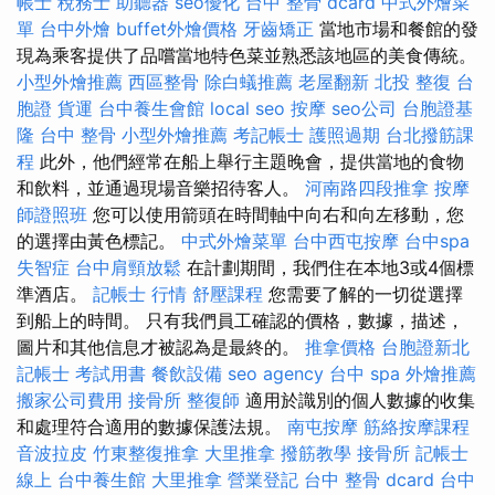
帳士 稅務士
助聽器
seo優化
台中 整骨 dcard
中式外燴菜
單
台中外燴
buffet外燴價格
牙齒矯正
當地市場和餐館的發
現為乘客提供了品嚐當地特色菜並熟悉該地區的美食傳統。
小型外燴推薦
西區整骨
除白蟻推薦
老屋翻新
北投 整復
台
胞證
貨運
台中養生會館
local seo
按摩
seo公司
台胞證基
隆
台中 整骨
小型外燴推薦
考記帳士
護照過期
台北撥筋課
程
此外，他們經常在船上舉行主題晚會，提供當地的食物
和飲料，並通過現場音樂招待客人。
河南路四段推拿
按摩
師證照班
您可以使用箭頭在時間軸中向右和向左移動，您
的選擇由黃色標記。
中式外燴菜單
台中西屯按摩
台中spa
失智症
台中肩頸放鬆
在計劃期間，我們住在本地3或4個標
準酒店。
記帳士 行情
舒壓課程
您需要了解的一切從選擇
到船上的時間。 只有我們員工確認的價格，數據，描述，
圖片和其他信息才被認為是最終的。
推拿價格
台胞證新北
記帳士 考試用書
餐飲設備
seo agency
台中 spa
外燴推薦
搬家公司費用
接骨所
整復師
適用於識別的個人數據的收集
和處理符合適用的數據保護法規。
南屯按摩
筋絡按摩課程
音波拉皮
竹東整復推拿
大里推拿
撥筋教學
接骨所
記帳士
線上
台中養生館
大里推拿
營業登記
台中 整骨 dcard
台中