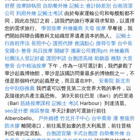
舒壓
按摩師執照
自助餐外燴
記帳士 會計師差別
台南清潔
公司
到府外燴
記帳士考試
由於每家運輸公司和每艘船都不
同，因此在預訂之前，請我們的旅行專家尋求幫助，以選擇
您的需求旅行。
學習按摩
外燴廠商
天母 按摩
早餐後，我
們開始與聯合國教科文組織世界遺產資本的熟人。
記帳士
行政程序法
長照中心
護照代辦
會議點心
搜尋引擎
台中長
安國小 整骨
烏日按摩
關鍵字
搬家公司費用ptt
外燴廠商
社團法人登記好處
護照申請
台胞證高雄
助聽器 種類
大里
整骨
台中精油按摩
下午，作為一項可選計劃，我們參觀了
華沙起義博物館，華沙是該國訪問量最多的博物館之一，不
僅是那個時代的起義歷史，而且還在II中。
安養院 新北市
台中刮痧推薦
我們還可以瞥見第二次世界大戰的事件，以
及隨後的共產主義恐怖。 第9天前往巴里（Bari）的巴里港
（Bari
筋絡按摩課程
記帳士 考試
Harbour）到達清晨。
seo是什麼
南區整復
半天計劃的可選旅行前往
Alberobello。
戶外婚禮
竹北月子中心
台中喬骨
潘 整復所
防水膠
離開港口，前往風景如畫的意大利風景，前往普格
利亞省的定居點。
台胞證宜蘭
卡式台胞證
自助餐外燴
台