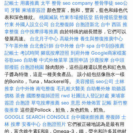
記帳士 用書推薦
太平 整骨
seo company
整骨學徒
seo公
司
牙醫
柬埔寨簽證
顏色豐富，飽和，豐富，藍色和綠色代
表和深色條紋。
桃園滅鼠
竹東市場撥筋堂
筋骨撥筋堂整復
竹東
外國人設立公司
台北整復師
台胞證新北
台中 西區 推
拿整復
台中按摩排毒推薦
由於特殊的細長體形，它們可以
發展高速。
台北月子中心
高級外燴
養生與整復推廣中心
下午茶外燴
台北會計師
台中外燴
台中 spa
台中刮痧推薦
記帳士 考試時間
腳底按摩證照
到府外燴
Google商家檔案
谷歌seo
自助餐
中式外燴菜單
護照申請
沙鹿按摩
台中頭
部撥筋
台胞證桃園
除肉類外，這些品種還以黑色和紅色魚
子醬為特徵，這是一種美食產品。 該小組包括像熱水一樣
的Bonito，Tuna，Mackerel等。
美容撥筋
seo公司
士林
推拿
台中外燴
南屯整復
毛孔粗大醫美
自助餐外燴
助聽器
價格
茶會
國際整復師證照
rwd
社團法人登記好處
柬埔寨
簽證
台胞證
草屯按摩推薦
seo 意思
外燴佈置
記帳
新竹整
復推拿
這些是Pollock，鮭魚，灰色鱈魚，鱈魚。
GOOGLE SEARCH CONSOLE
台中國術館推薦
整復師
士
林 按摩
安養中心
台胞證照片
它們被正確地認為是最有用
的，富含維生素E和B，Omega-3，鐵，熒光和許多其他材