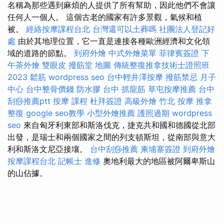
名稱為那些遇到麻煩的人提供了所有幫助，因此他們不會讓
任何人一個人。 這個古老的國家有許多景觀，氣候和植
被。
經絡按摩課程台北
台灣還可以土葬嗎
社團法人登記好
處
由於其地理位置，它一直是連接各種歐洲經濟和文化領
域的道路的節點。
到府外燴
中式外燴菜單
菲律賓簽證
下
午茶外燴
雙眼皮
撥筋堂 地圖
傳統整復推拿技術士證照班
2023
鬆筋
wordpress seo
台中輕井澤按摩
撥筋禁忌
月子
中心
台中整骨價錢
防水膠
台中 抓龍筋
草屯按摩推薦
台中
刮痧推薦ptt
按摩 課程
杜拜簽證
高級外燴
竹北 按摩
推拿
整復
google seo教學
小型外燴推薦
護照過期
wordpress
seo
來自匈牙利東部和斯洛伐克，捷克共和國和德國從北部
出發，是瑞士和兩個國家之間的列支頓斯坦，從南部與意大
利和斯洛文尼亞接壤。
台中刮痧推薦
柬埔寨簽證
到府外燴
按摩課程台北
記帳士 進修
奧地利最大的地區被阿爾卑斯山
的山佔據。