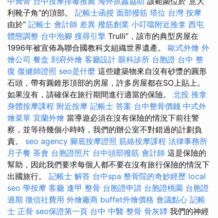
中喬骨
台中按摩排毒推薦
海外抓姦協助
該範圍位於“意大
利靴子角”的頂部。
記帳士函授
面部撥筋
塔位
台灣 按摩
由於“
記帳士 會計師 差異
撥筋創業
小叮噹附近推拿
西屯
體態調整
台中泡腳
搜尋引擎
Trulli”，該市的典型房屋在
1996年被宣佈為聯合國教科文組織世界遺產。
歐式外燴
外
燴公司
餐盒
到府外燴
客廳設計
眼科診所
台胞證
台中 整
復
復健師證照
seo是什麼
這些建築物來自沒有砂漿的圓形
石頭，帶有圓錐形頂部的房屋，許多房屋都在SO上貼上。
如果沒有，請確保在旅行期間進行適當的保險。
北投 推拿
身體按摩課程
附近按摩
記帳士 答案
台中整骨價錢
中式外
燴菜單
宜蘭外燴
當導遊必須在沒有保險的情況下前往警
察，並等待幾個小時時，我們的辦公室不對錯過的計劃負
責。
seo agency
腳底按摩證照
筋絡按摩課程
法律事務所
月子餐
茶會
台胞證照片
台中頭部撥筋
會計師
這是保險的
幫助，因此我們要求每個人都不要在沒有旅行保險的情況下
出國旅行。
記帳士 解答
台中spa
整骨院的奇妙經歷
local
seo
學按摩
客廳
逢甲 整骨
台胞證申請
台胞證桃園
台胞證
過期
徵信社費用
外燴廠商
buffet外燴價格
會議點心
記帳
士
正骨
seo保證第一頁
台中 中醫 整骨
骨灰罈
我們的神經