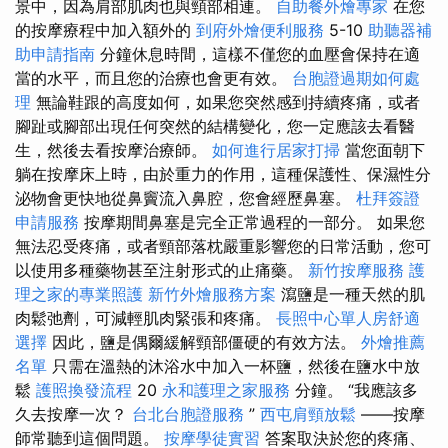
景中，因為肩部肌肉也與頸部相連。
自助餐外燴專家
在您
的按摩療程中加入額外的
到府外燴便利服務
5-10
助聽器補
助申請指南
分鐘休息時間，這樣不僅您的血壓會保持在適
當的水平，而且您的治療也會更有效。
台胞證過期如何處
理
無論鞋跟的高度如何，如果您突然感到持續疼痛，或者
腳趾或腳部出現任何突然的結構變化，您一定應該去看醫
生，然後去看按摩治療師。
如何進行居家打掃
當您面朝下
躺在按摩床上時，由於重力的作用，這種保護性、保濕性分
泌物會更快地從鼻竇流入鼻腔，您會經歷鼻塞。
杜拜簽證
申請服務
按摩期間鼻塞是完全正常過程的一部分。 如果您
無法忍受疼痛，或者頸部落枕嚴重影響您的日常活動，您可
以使用多種藥物甚至注射形式的止痛藥。
新竹按摩服務
護
理之家的專業照護
新竹外燴服務方案
瀉鹽是一種天然的肌
肉鬆弛劑，可減輕肌肉緊張和疼痛。
長照中心單人房舒適
選擇
因此，鹽是偶爾緩解頸部僵硬的有效方法。
外燴推薦
名單
只需在溫熱的沐浴水中加入一杯鹽，然後在鹽水中放
鬆
護照換發流程
20
永和護理之家服務
分鐘。 “我應該多
久去按摩一次？
台北台胞證服務
”
西屯肩頸放鬆
——按摩
師常聽到這個問題。
按摩學徒實習
答案取決於您的疼痛、