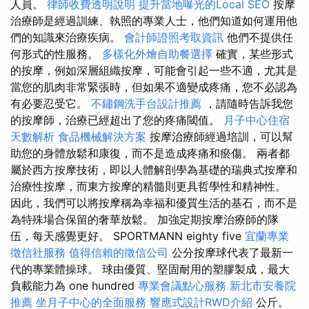
人員。
律師收費透明說明
提升當地曝光的Local SEO
按摩
治療師是經過訓練、執照的專業人士，他們知道如何運用他
們的知識來治療疾病。
會計師證照考取資訊
他們不提供任
何形式的性服務。
多樣化外燴自助餐選擇
確實，某些形式
的按摩，例如深層組織按摩，可能會引起一些不適，尤其是
當您的肌肉非常緊張時，但如果不適變成疼痛，您不必認為
有必要忍受它。
不鏽鋼洗手台設計推薦
，請隨時告訴我您
的按摩師，治療已經超出了您的疼痛閾值。
月子中心住宿
天數解析
食品機械解決方案
按摩治療師經過培訓，可以幫
助您的身體放鬆和康復，而不是造成疼痛和瘀傷。 兩者都
屬於西方按摩技術，即以人體解剖學為基礎的瑞典式按摩和
治療性按摩，而東方按摩的精髓則更具哲學性和精神性。
因此，我們可以將按摩稱為幸福和優質生活的基石，而不是
為特殊場合保留的奢華放鬆。 加強定期按摩治療師的隊
伍，每天感覺更好。 SPORTMANN eighty five
宜蘭專業
徵信社服務
值得信賴的徵信公司
公分按摩球代表了最新一
代的專業體操球。 球由優質、堅固耐用的塑膠製成，最大
負載能力為 one hundred
專業會議點心服務
新北市安養院
推薦
坐月子中心的全面服務
響應式設計RWD介紹
公斤。