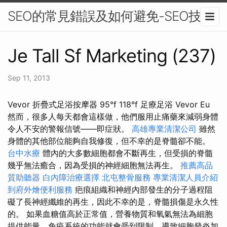
SEO的常見錯誤及如何避免-SEO技術
Je Tall Sf Marketing (237)
Sep 11, 2013
Vevor 折疊式足浴按摩器 95°f 118°f 足療足浴 Vevor Eu
然而，很多人每天都會這樣做，他們服用止痛藥來減弱身體
令人不安的警報信號——即症狀。
高雄專業清潔公司
雖然
身體的其他部位能夠自我修復，但不幸的是脊髓卻不能。
台中水療
體內的大多數細胞都會不斷再生，但受損的脊髓
幾乎無法癒合，因為受損的神經細胞無法再生。
推薦高品
質助聽器
白內障治療選擇
北屯整骨服務
專業清潔人員介紹
到府外燴便利服務
疤痕組織和神經內部發生的分子過程阻
礙了長神經纖維的再生，因此不幸的是，脊髓損傷是永久性
的。 如果血糖值高於正常值，營養物質和氧氣無法為細胞
提供能量，免疫系統的功能就會受到限制，導致細胞發炎加