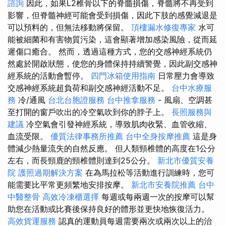
諮詢
因此，如果L2椎骨以下的脊髓損傷，脊髓將不再受到
影響，但脊髓神經可能會受到損傷，因此下肢的感覺減退是
可以預料的，但無法移動將保留。
頂樓漏水修復專家
水可
能被細菌和有害物質污染，這會顯著增加感染風險，從而延
遲傷口癒合。 然而，透過這種方式，您的交感神經系統仍
然處於開啟狀態，使您的身體保持持續警覺，因此副交感神
經系統的活動會暫停。
四門冰箱使用指南
日常壓力會導致
交感神經系統超負荷和副交感神經活動不足。
台中水療服
務
冷/通風
台北台胞證服務
台中推拿服務
- 風扇、空調甚
至打開的窗戶吹出的冷空氣吹到你的脖子上。
長照服務與
建議
冷空氣會引發神經系統，導致肌肉收緊、血管收縮、
血流受限。
優質法律事務所推薦
台中全身按摩推薦
這是身
體減少熱量流失的自然反應。 但人類頸椎體的高度在1公分
左右，而長頸鹿的頸椎體則達到25公分。
新北市優質安養
院
護照過期解決方案
在為馬拉松等活動進行訓練時，您可
能需要比平常更頻繁地安排按摩。
新北市安養院推薦
台中
中醫整骨
高效冷凍櫃選擇
每週或每兩週一次的按摩可以幫
助您在活動或比賽後保持良好的體形並更快地恢復活力。
高效貨運服務
認真的運動員每週需要兩次或兩次以上的治