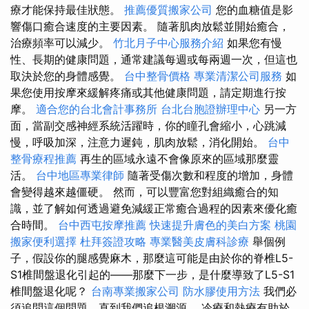
療才能保持最佳狀態。
推薦優質搬家公司
您的血糖值是影
響傷口癒合速度的主要因素。 隨著肌肉放鬆並開始癒合，
治療頻率可以減少。
竹北月子中心服務介紹
如果您有慢
性、長期的健康問題，通常建議每週或每兩週一次，但這也
取決於您的身體感覺。
台中整骨價格
專業清潔公司服務
如
果您使用按摩來緩解疼痛或其他健康問題，請定期進行按
摩。
適合您的台北會計事務所
台北台胞證辦理中心
另一方
面，當副交感神經系統活躍時，你的瞳孔會縮小，心跳減
慢，呼吸加深，注意力遲鈍，肌肉放鬆，消化開始。
台中
整骨療程推薦
再生的區域永遠不會像原來的區域那麼靈
活。
台中地區專業律師
隨著受傷次數和程度的增加，身體
會變得越來越僵硬。 然而，可以豐富您對組織癒合的知
識，並了解如何透過避免減緩正常癒合過程的因素來優化癒
合時間。
台中西屯按摩推薦
快速提升膚色的美白方案
桃園
搬家便利選擇
杜拜簽證攻略
專業醫美皮膚科診療
舉個例
子，假設你的腿感覺麻木，那麼這可能是由於你的脊椎L5-
S1椎間盤退化引起的——那麼下一步，是什麼導致了L5-S1
椎間盤退化呢？
台南專業搬家公司
防水膠使用方法
我們必
須追問這個問題，直到我們追根溯源。 冷療和熱療有助於