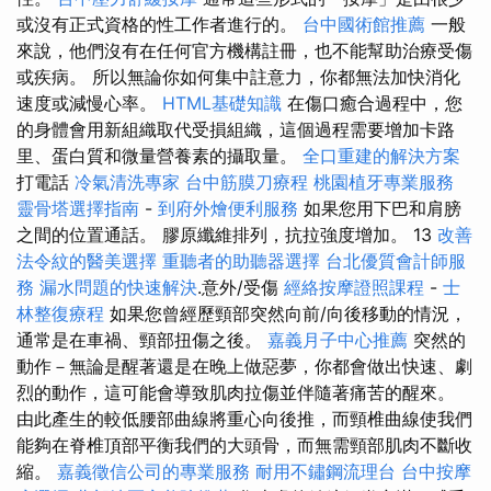
或沒有正式資格的性工作者進行的。
台中國術館推薦
一般
來說，他們沒有在任何官方機構註冊，也不能幫助治療受傷
或疾病。 所以無論你如何集中註意力，你都無法加快消化
速度或減慢心率。
HTML基礎知識
在傷口癒合過程中，您
的身體會用新組織取代受損組織，這個過程需要增加卡路
里、蛋白質和微量營養素的攝取量。
全口重建的解決方案
打電話
冷氣清洗專家
台中筋膜刀療程
桃園植牙專業服務
靈骨塔選擇指南
-
到府外燴便利服務
如果您用下巴和肩膀
之間的位置通話。 膠原纖維排列，抗拉強度增加。 13
改善
法令紋的醫美選擇
重聽者的助聽器選擇
台北優質會計師服
務
漏水問題的快速解決
.意外/受傷
經絡按摩證照課程
-
士
林整復療程
如果您曾經歷頸部突然向前/向後移動的情況，
通常是在車禍、頸部扭傷之後。
嘉義月子中心推薦
突然的
動作－無論是醒著還是在晚上做惡夢，你都會做出快速、劇
烈的動作，這可能會導致肌肉拉傷並伴隨著痛苦的醒來。
由此產生的較低腰部曲線將重心向後推，而頸椎曲線使我們
能夠在脊椎頂部平衡我們的大頭骨，而無需頸部肌肉不斷收
縮。
嘉義徵信公司的專業服務
耐用不鏽鋼流理台
台中按摩