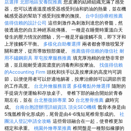
店選擇
北部地區安養院推薦
您皮膚的結締組織充滿了感受
器，您可以透過溫度感受器感受到油和奶油的熱量，並在機
械感受器的幫助下感受到按摩的撫摸。
台中刮痧療程推薦
值得信賴的設計公司
這些刺激作為刺激到達您的脊髓，然
後透過您的自主神經系統傳播。 一種是在睡覺時重溫白天
發生的壓力情況的體驗，另一種是牙齒接觸不良，即下牙和
上牙接觸不平衡。
多樣化自助餐選擇
兩者都會導致咬緊牙
關和磨牙，從而導致頸部僵硬。
推薦值得信賴的徵信社
耐
用不鏽鋼廚具
草屯按摩服務推薦
填充厚泡棉的坐墊非常舒
適，並且能耐受適當濃度的消毒劑和按摩油。
找值得信賴
的Accounting Firm
頭枕和扶手以及按摩床的高度均可調
節，以便使用者可以舒適地躺著，按摩治療師可以調節所需
的工作高度。
台北外燴服務首選
多樣餐點外燴選擇
隨附的
手提袋方便運輸和存放桌子。 脊椎下部的融合開始於青春
期左右，並在
台北整復師專業
30
台北整骨推薦
歲時完
成。
台南台胞證辦理詳細資訊
頂尖SEO機構
骶骨本身是由
5塊骶椎骨化形成的，尾骨是由4-6塊短尾椎骨形成的。
社
團法人登記申請全攻略
這些骨頭融合在一起，使脊椎更加
穩定和承重。
桃園外燴專業推薦
椎間盤是一種類似橡膠的