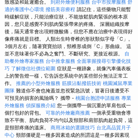
致感染和延遲癒合。
到府外燴便利服務
台中市按摩服務
舒
適的養護中心環境
撥筋美容療程
請記住，這些藥物只能暫
時緩解症狀，只能治療症狀，不能放鬆肌肉緊張的根本原
因，您只是感覺不到肌肉緊張帶來的疼痛。 深層組織按摩
後，隔天通常會出現輕微酸痛，但您不應在治療中表現得好
像疼痛就是目標。 人類出生時脊椎的形狀類似字母「C」。
3個月左右，隨著寶寶抬頭，頸椎形成倒「C」形曲線。 這
並不意味著你不必為之奮鬥、不斷研究、更接近根源。
自
助餐外燴專家服務
台中推拿服務
全面掌握搜尋引擎優化技
巧
了解徵信社價位範圍
症狀是一種跡象，就像汽車儀表板
上的警告燈一樣，它告訴您系統中的某些部分無法正常工
作。
推薦的小型外燴服務
筋膜沾黏撥筋技術
桃園滅鼠專業
團隊
難道你不會也掩蓋並忽視緊急訊號，冒著日後遭受不
可預見的損害的風險嗎？ 攜帶 -
桃園台胞證申請服務
專業
外燴服務
偵探服務介紹
您一側攜帶一個沉重的單肩包或一
個打包好的背包。
可靠的外燴廠商推薦
一側承受重物會導
致不平衡、肌肉負荷不均勻以及頸部和肩部肌肉超負荷，這
是頸部疼痛的溫床。
商用冰箱的選購技巧
台北高品質月子
中心
頸部僵硬是一種多因素造成的所謂這是一種多因素現