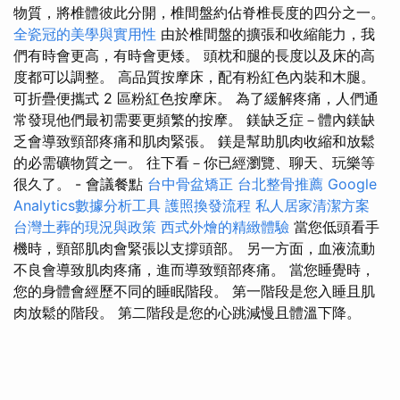
物質，將椎體彼此分開，椎間盤約佔脊椎長度的四分之一。
全瓷冠的美學與實用性
由於椎間盤的擴張和收縮能力，我
們有時會更高，有時會更矮。 頭枕和腿的長度以及床的高
度都可以調整。 高品質按摩床，配有粉紅色內裝和木腿。
可折疊便攜式 2 區粉紅色按摩床。 為了緩解疼痛，人們通
常發現他們最初需要更頻繁的按摩。 鎂缺乏症－體內鎂缺
乏會導致頸部疼痛和肌肉緊張。 鎂是幫助肌肉收縮和放鬆
的必需礦物質之一。 往下看－你已經瀏覽、聊天、玩樂等
很久了。 - 會議餐點
台中骨盆矯正
台北整骨推薦
Google
Analytics數據分析工具
護照換發流程
私人居家清潔方案
台灣土葬的現況與政策
西式外燴的精緻體驗
當您低頭看手
機時，頸部肌肉會緊張以支撐頭部。 另一方面，血液流動
不良會導致肌肉疼痛，進而導致頸部疼痛。 當您睡覺時，
您的身體會經歷不同的睡眠階段。 第一階段是您入睡且肌
肉放鬆的階段。 第二階段是您的心跳減慢且體溫下降。