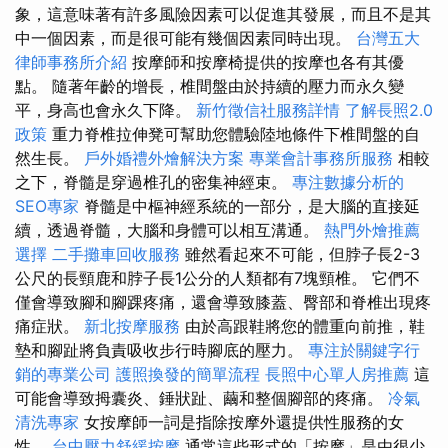
象，這意味著有許多風險因素可以促進其發展，而且不是其
中一個因素，而是很可能有幾個因素同時出現。
台灣五大
律師事務所介紹
按摩師和按摩椅提供的按摩也各有其優
點。 隨著年齡的增長，椎間盤由於持續的壓力而永久變
平，身高也會永久下降。
新竹徵信社服務詳情
了解長照2.0
政策
重力脊椎拉伸凳可幫助您體驗陸地條件下椎間盤的自
然生長。
戶外婚禮外燴解決方案
專業會計事務所服務
相較
之下，脊髓是穿過椎孔的密集神經束。
專注數據分析的
SEO專家
脊髓是中樞神經系統的一部分，是大腦的直接延
續，透過脊髓，大腦和身體可以相互溝通。
熱門外燴推薦
選擇
二手攤車回收服務
雖然看起來不可能，但脖子長2-3
公尺的長頸鹿和脖子長1公分的人類都有7塊頸椎。 它們不
僅會導致腳和腳踝疼痛，還會導致膝蓋、臀部和脊椎出現疼
痛症狀。
新北按摩服務
由於高跟鞋將您的體重向前推，鞋
墊和腳趾將負責吸收步行時腳底的壓力。
專注於關鍵字行
銷的專業公司
護照換發的簡單流程
長照中心單人房推薦
這
可能會導致拇囊炎、錘狀趾、繭和整個腳部的疼痛。
冷氣
清洗專家
女按摩師一詞是指除按摩外還提供性服務的女
性。
台中壓力舒緩按摩
通常這些形式的「按摩」是由很少