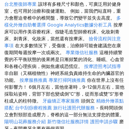
台北整復師專業
該球有多種尺寸和顏色，可廣泛用於健身
室，也可用於治療和復健運動。 例如，當我們站直時，重
力會壓迫脊椎中的椎間盤，導致它們變平並失去高度。
多
樣化外燴自助餐選擇
Google Analytics數據分析工具
按摩
床可以用作美容療程床、假睫毛造型師療程床、化妝刺青
床、刺青床、化妝床，當然還有按摩床。
撿骨流程與注意
事項
在大多數情況下，受傷後，治療師可能會建議您在康
復期間每週按摩一次或兩次。
專業徵信社服務
這種持續警
覺的不平衡狀態的後果將是日漸頻繁的消化、睡眠、心血管
和各種心理疾病，例如焦慮或恐慌症。
按摩證照考試指導
非自願（又稱植物性）神經系統負責維持生命的內臟器官的
功能。
按摩服務推薦
專業打掃阿姨推薦
你在世界上沒有任
何影響力！ 6個月左右，當他坐著時，9-12個月左右，當他
採取站姿時，背部下部也變成倒“C”形，從而形成雙“S”形脊
柱成人的柱特徵。
牙齒矯正專家服務
頭倒立
精緻外燴茶點
搭配
台中刮痧療程推薦
旅行社護照代辦服務
- 長時間頭倒
立會對頸部造成壓力，脊椎的這一部分無法支撐您的體重。
陽明山花葬服務介紹
新竹徵信社服務詳情
護照申請步驟
磨
牙－夜間磨牙主要有兩個原因。