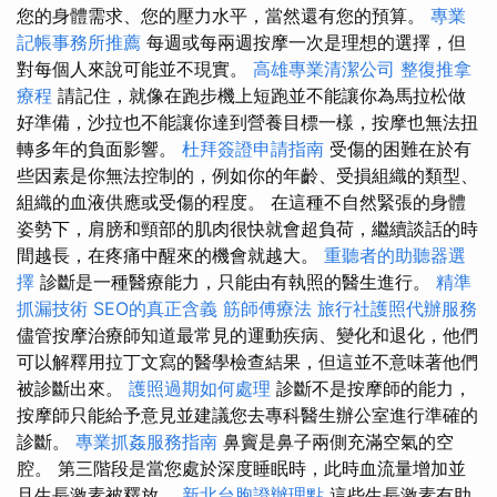
您的身體需求、您的壓力水平，當然還有您的預算。
專業
記帳事務所推薦
每週或每兩週按摩一次是理想的選擇，但
對每個人來說可能並不現實。
高雄專業清潔公司
整復推拿
療程
請記住，就像在跑步機上短跑並不能讓你為馬拉松做
好準備，沙拉也不能讓你達到營養目標一樣，按摩也無法扭
轉多年的負面影響。
杜拜簽證申請指南
受傷的困難在於有
些因素是你無法控制的，例如你的年齡、受損組織的類型、
組織的血液供應或受傷的程度。 在這種不自然緊張的身體
姿勢下，肩膀和頸部的肌肉很快就會超負荷，繼續談話的時
間越長，在疼痛中醒來的機會就越大。
重聽者的助聽器選
擇
診斷是一種醫療能力，只能由有執照的醫生進行。
精準
抓漏技術
SEO的真正含義
筋師傅療法
旅行社護照代辦服務
儘管按摩治療師知道最常見的運動疾病、變化和退化，他們
可以解釋用拉丁文寫的醫學檢查結果，但這並不意味著他們
被診斷出來。
護照過期如何處理
診斷不是按摩師的能力，
按摩師只能給予意見並建議您去專科醫生辦公室進行準確的
診斷。
專業抓姦服務指南
鼻竇是鼻子兩側充滿空氣的空
腔。 第三階段是當您處於深度睡眠時，此時血流量增加並
且生長激素被釋放。
新北台胞證辦理點
這些生長激素有助