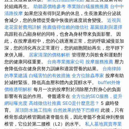
於組織再生。
助聽器價格參考
專業除白蟻服務推薦
台中中
清路按摩
如果您沒有得到足夠的休息，生長激素的分泌就
會減少，您的身體從受傷中恢復的速度就會變慢。
近視與
老花雷射費用詳解
推薦值得信賴的徵信社
墓園規劃與選擇
高跟鞋在凸顯身材的同時，也會為身材帶來負面影響。 因
此，在按摩過程中，您的心跳逐漸正常，您的呼吸減慢並加
深，您的消化再次正常運行，您的細胞開始再生，您平靜下
來併入睡。
居家清潔的價格解析
管理壓力與飲食和運動對
您的健康同樣重要。
台南專業搬家公司
按摩服務推薦
壓力
會降低你在健身房努力訓練和適當營養的結果。
台南律師
的專業建議
白蟻害怕的有效措施
全方位除蟲專家
按摩有助
於減輕緊張、降低高血壓和體內皮質醇水平。
buffet外燴
價格透明解析
每月一次的按摩對於消除壓力對身心的負面
影響有有益的作用。 脊髓通常在
全方位的SEO服務，提升
網站曝光度
高雄徵信社推薦
SEO是什麼意思？
5 歲時發
育。
屋頂防水施工指南
自然效果的墊下巴療程
此後，只有
椎骨形成的椎管圍繞著脊髓生長，因此脊髓不會延伸到整個
椎管，它位於第二腰椎（L2）的水平。
私人墓地買賣專業