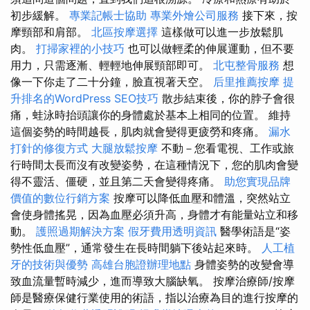
初步緩解。
專業記帳士協助
專業外燴公司服務
接下來，按
摩頸部和肩部。
北區按摩選擇
這樣做可以進一步放鬆肌
肉。
打掃家裡的小技巧
也可以做輕柔的伸展運動，但不要
用力，只需逐漸、輕輕地伸展頸部即可。
北屯整骨服務
想
像一下你走了二十分鐘，臉直視著天空。
后里推薦按摩
提
升排名的WordPress SEO技巧
散步結束後，你的脖子會很
痛，蛙泳時抬頭讓你的身體處於基本上相同的位置。 維持
這個姿勢的時間越長，肌肉就會變得更疲勞和疼痛。
漏水
打針的修復方式
大腿放鬆按摩
不動－您看電視、工作或旅
行時間太長而沒有改變姿勢，在這種情況下，您的肌肉會變
得不靈活、僵硬，並且第二天會變得疼痛。
助您實現品牌
價值的數位行銷方案
按摩可以降低血壓和體溫，突然站立
會使身體搖晃，因為血壓必須升高，身體才有能量站立和移
動。
護照過期解決方案
假牙費用透明資訊
醫學術語是“姿
勢性低血壓”，通常發生在長時間躺下後站起來時。
人工植
牙的技術與優勢
高雄台胞證辦理地點
身體姿勢的改變會導
致血流量暫時減少，進而導致大腦缺氧。 按摩治療師/按摩
師是醫療保健行業使用的術語，指以治療為目的進行按摩的