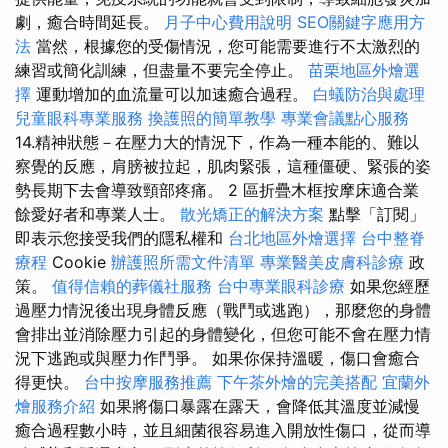
劇，癒合時間延長。
月子中心費用說明
SEO關鍵字應用方
法
當然，根據您的受傷情況，您可能需要進行不太激烈的
練習或簡化訓練，但盡量不要完全停止。
苗栗地區外燴選
擇
運動增加的血流量可以加速癒合過程。
白蟻防治與處理
兒童眼科專業服務
換護照的簡單教學
專業會議點心服務
14.精神狀態－在壓力大的情況下，作為一種本能的、難以
察覺的反應，肩膀被拉起，肌肉緊張，這種僵硬、緊張的姿
勢長期下去會導致頸部疼痛。 2 區折疊木框按摩床適合業
餘愛好者和專業人士。
散光矯正的解決方案
點擊「訂閱」
即表示您接受我們的隱私權和
台北地區外燴選擇
台中整脊
療程
Cookie
辦護照所需文件清單
專業醫美皮膚科診療
政
策。
值得信賴的葬儀社服務
台中專業眼科診療
如果您經歷
過壓力情況後出現身體反應（戰鬥或逃跑），那麼您的身體
會排出並消除壓力引起的身體變化，但您可能不會在壓力情
況下逃跑或與壓力作鬥爭。 如果你保持溫暖，傷口會癒合
得更快。
台中按摩服務推薦
下午茶外燴的完美搭配
宜蘭外
燴服務介紹
如果將傷口暴露在露天，會降低其溫度並減慢
癒合過程數小時，並且細菌很容易進入開放性傷口，從而導