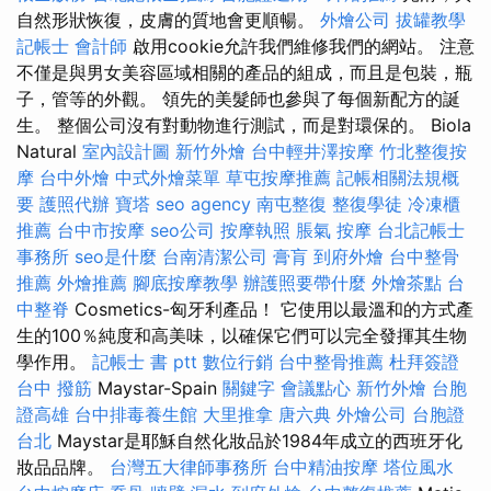
自然形狀恢復，皮膚的質地會更順暢。
外燴公司
拔罐教學
記帳士 會計師
啟用cookie允許我們維修我們的網站。 注意
不僅是與男女美容區域相關的產品的組成，而且是包裝，瓶
子，管等的外觀。 領先的美髮師也參與了每個新配方的誕
生。 整個公司沒有對動物進行測試，而是對環保的。 Biola
Natural
室內設計圖
新竹外燴
台中輕井澤按摩
竹北整復按
摩
台中外燴
中式外燴菜單
草屯按摩推薦
記帳相關法規概
要
護照代辦
寶塔
seo agency
南屯整復
整復學徒
冷凍櫃
推薦
台中市按摩
seo公司
按摩執照
脹氣 按摩
台北記帳士
事務所
seo是什麼
台南清潔公司
膏肓
到府外燴
台中整骨
推薦
外燴推薦
腳底按摩教學
辦護照要帶什麼
外燴茶點
台
中整脊
Cosmetics-匈牙利產品！ 它使用以最溫和的方式產
生的100％純度和高美味，以確保它們可以完全發揮其生物
學作用。
記帳士 書 ptt
數位行銷
台中整骨推薦
杜拜簽證
台中 撥筋
Maystar-Spain
關鍵字
會議點心
新竹外燴
台胞
證高雄
台中排毒養生館
大里推拿
唐六典
外燴公司
台胞證
台北
Maystar是耶穌自然化妝品於1984年成立的西班牙化
妝品品牌。
台灣五大律師事務所
台中精油按摩
塔位風水