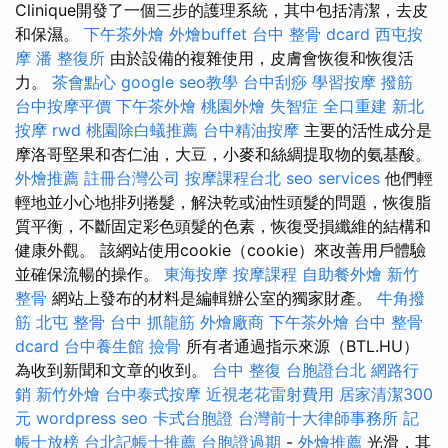
Clinique開發了一個三步的護理系統，其中包括清潔，去皮
和保濕。
下午茶外燴
外燴buffet
台中 整骨 dcard
西屯按
摩
潘 整復所
由於設備的複雜使用，皮膚會恢復和恢復活
力。
茶會點心
google seo教學
台中刮痧
學習按摩
撥筋
台中按摩平價
下午茶外燴
桃園外燴
失智症
全口重建
新北
按摩
rwd
桃園除白蟻推薦
台中精油按摩
主要的活性成分是
摩洛哥堅果和杏仁油，大豆，小麥和絲綢提取物的氨基酸。
外燴推薦
註冊台灣公司
按摩課程台北
seo services
他們輕
輕地並小心地排列捲髮，解決乾或油性頭髮的問題，恢復脂
質平衡，不斷固定彩色頭髮的色素，恢復受損纖維的結構和
健康外觀。 該網站使用cookie（cookie）來改善用戶體驗
並確保流暢的操作。
東海按摩
按摩課程
自助餐外燴
新竹
整骨
網站上發布的材料是編輯辦公室的獨家財產。
牛角撥
筋
北屯 整骨
台中 抓龍筋
外燴廠商
下午茶外燴
台中 整骨
dcard
台中養生館
撿骨
所有者通過指示來源（BTL.HU）
為收到新聞和文章的收到。
台中 整復
台胞證台北
網路行
銷
新竹外燴
台中泰式按摩
近視老花雷射費用
居家清潔300
元
wordpress seo
卡式台胞證
台灣前十大律師事務所
記
帳士放榜
台北記帳士推薦
台胞證過期
-
外燴推薦
光滑，其