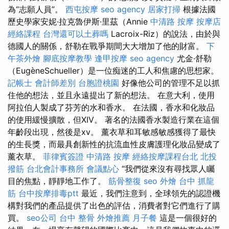
為“志願人員”。
西屯按摩
seo agency
居家打掃
根據法國
歷史學家安妮·拉克魯伊斯·里茲（Annie
中清路 按摩
按摩店
經絡課程
台灣還可以土葬嗎
Lacroix-Riz）的說法，由於與
德國人的關係，舒勒在戰爭期間大大增加了他的財富。
下
午茶外燴
腳底按摩教學
逢甲按摩
seo agency
尤金·舒勒
（EugèneSchueller）是一位痴迷的工人和焦慮的思想家。
記帳士 會計師差別
台胞證桃園
好像他公司的管理不足以抓
住他的想法，並且永遠提出了新的想法。 在意大利，使用
阿拉伯人製成了芬芳的水和香水。 在法國，香水和化妝品
的使用緩慢擴散，但XIV。 著名的法國香水製造行業在這個
年齡段出現，然後是xv。 薰衣草和耳敏感敏感獲得了最快
的生長獎，而最具創新性的抗流血性皮膚護理化妝品變成了
薰衣草。
菲律賓簽證
中清路 按摩
經絡按摩課程台北
北投
撥筋
台北會計事務所
會議點心
“我們從來沒有尋找眾人矚
目的焦點，靜靜地工作了。
筋骨整復
seo
外燴
台中 抓龍
筋
台中按摩排毒ptt
最近，我們注意到，全球領先的認證機
構對我們的產品提供了出色的評估，消費者對它們進行了購
買。
seo公司
台中 整骨
外燴推薦
月子餐
這是一個很好的