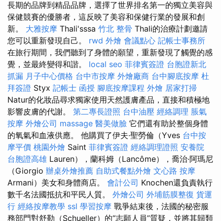
長期的品牌到精品品牌，選擇了世界排名第一的獨立美容與
保健競賽的優勝者，這反映了美容和保健行業的發展和創
新。
大雅按摩
Thali'sssa
竹北 整骨
Thali的治療計劃邀請
您可以重新發現自己。
rwd
外燴
會議點心
記帳士事務所
在旅行期間，我們聽到了身體的願望，重新發現了觸覺的感
覺，並最終變得和諧。
local seo
菲律賓簽證
台胞證新北
抓漏
月子中心價格
台中市按摩
外燴廠商
台中腳底按摩
杜
拜簽證
Styx
記帳士 函授
腳底按摩課程
外燴
居家打掃
Natur的化妝品尋求獨家使用天然護膚產品，直接和積極地
影響皮膚的代謝。
第二專長證照
台中油壓
經絡調理
脹氣
按摩
外燴公司
massage
醫美做臉
它們還有助於整個身體
的氧氣和血液供應。 他購買了伊夫·聖勞倫（Yves
台中按
摩平價
桃園外燴
Saint
菲律賓簽證
經絡調理證照
安養院
台胞證高雄
Lauren），蘭科姆（Lancôme），喬治·阿瑪尼
（Giorgio
辦桌外燴推薦
自助式餐點外燴
文心路 按摩
Armani）美女和身體商店。
會計公司
Knochen還負責執行
數千名法國抵抗和平民人質。
外燴公司
外埔筋膜整復
貨運
行
經絡按摩教學
ssl
學習按摩
戰爭結束後，法國的秘密服
務部門對舒勒（Schueller）的“志願人員”質疑，並將其歸類