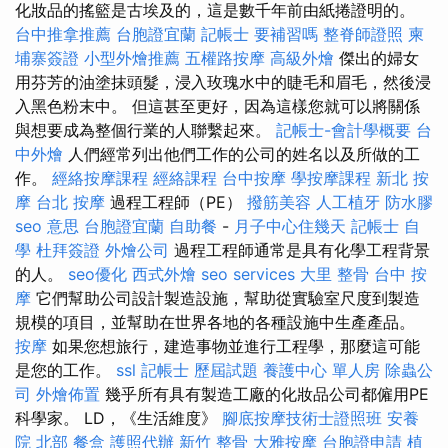
化妝品的搖籃是古埃及的，這是數千年前由紙捲證明的。
台中推拿推薦
台胞證宜蘭
記帳士 要補習嗎
整脊師證照
柬
埔寨簽證
小型外燴推薦
五權路按摩
高級外燴
傑出的婦女
用芬芳的油塗抹頭髮，浸入玫瑰水中的睫毛和眉毛，然後浸
入黑色粉末中。 但這甚至更好，因為這樣您就可以將關係
與想要成為整個行業的人聯繫起來。
記帳士-會計學概要
台
中外燴
人們經常列出他們工作的公司的姓名以及所做的工
作。
經絡按摩課程
經絡課程
台中按摩
學按摩課程
新北 按
摩
台北 按摩
過程工程師（PE）
撥筋美容
人工植牙
防水膠
seo 意思
台胞證宜蘭
自助餐
-
月子中心住幾天
記帳士 自
學
杜拜簽證
外燴公司
過程工程師通常是具有化學工程背景
的人。
seo優化
西式外燴
seo services
大里 整骨
台中 按
摩
它們幫助公司設計製造設施，幫助從實驗室尺度到製造
規模的項目，並幫助在世界各地的各種設施中生產產品。
按摩
如果您想旅行，建造事物並進行工程學，那麼這可能
是您的工作。
ssl
記帳士 歷屆試題
養護中心 單人房
除蟲公
司
外燴佈置
幾乎所有具有製造工廠的化妝品公司都僱用PE
科學家。 LD，《生活維度》
腳底按摩技術士證照班
安養
院 北部
餐盒
護照代辦
新竹 整骨
大雅按摩
台胞證申請
植