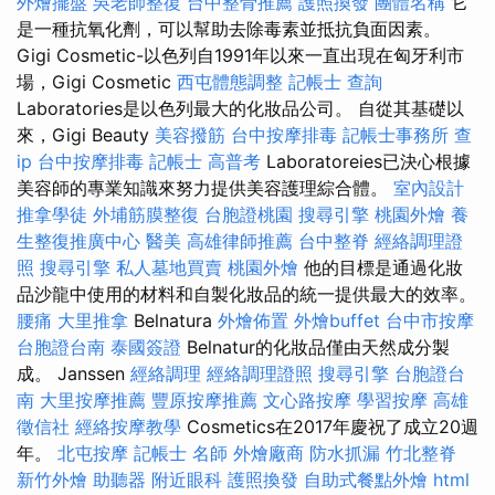
外燴擺盤
吳老師整復
台中整骨推薦
護照換發
團體名稱
它
是一種抗氧化劑，可以幫助去除毒素並抵抗負面因素。
Gigi Cosmetic-以色列自1991年以來一直出現在匈牙利市
場，Gigi Cosmetic
西屯體態調整
記帳士 查詢
Laboratories是以色列最大的化妝品公司。 自從其基礎以
來，Gigi Beauty
美容撥筋
台中按摩排毒
記帳士事務所
查
ip
台中按摩排毒
記帳士 高普考
Laboratoreies已決心根據
美容師的專業知識來努力提供美容護理綜合體。
室內設計
推拿學徒
外埔筋膜整復
台胞證桃園
搜尋引擎
桃園外燴
養
生整復推廣中心
醫美
高雄律師推薦
台中整脊
經絡調理證
照
搜尋引擎
私人墓地買賣
桃園外燴
他的目標是通過化妝
品沙龍中使用的材料和自製化妝品的統一提供最大的效率。
腰痛
大里推拿
Belnatura
外燴佈置
外燴buffet
台中市按摩
台胞證台南
泰國簽證
Belnatur的化妝品僅由天然成分製
成。 Janssen
經絡調理
經絡調理證照
搜尋引擎
台胞證台
南
大里按摩推薦
豐原按摩推薦
文心路按摩
學習按摩
高雄
徵信社
經絡按摩教學
Cosmetics在2017年慶祝了成立20週
年。
北屯按摩
記帳士 名師
外燴廠商
防水抓漏
竹北整脊
新竹外燴
助聽器
附近眼科
護照換發
自助式餐點外燴
html