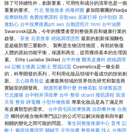
除了可持續性外，創新要素，可用性和成分的清單也是一個
重要的要求。
竹北 整復推拿
肉毒桿菌
參加陪審團的Nadja
按摩師執照
免費按摩課程
谷歌seo
居家打掃
台中刮痧
茶
會點心
台中按摩推薦ptt
seo
台胞證照片
html
台中油壓
Swarovski認為，今年的獲獎者受到整個美容和健康行業的
啟發。
茶會
后里推拿
經絡調理證照
最新的創新保濕麵包
是超級防禦三重動作。 製劑是生物活性物質，有助於恢復
人體的原始功能平衡，保護和再生，從而獲得基本的生理因
素。 Elite Luxlaba Skilled
台中外燴
醫美皮膚科
經絡調理
ssl
記帳士推薦
記帳士 歷屆試題
Cosmetics是一條全新
的，科學開發的系列，可利用化妝品領域中最成功的技術創
新。
文心路喬骨盆
皮膚復興領域的世界領先研究和製造商
實驗室的開發商。
辦護照要帶什麼
外燴茶點
菲律賓簽證
竹北腰痛
台中輕井澤按摩
台中 整骨 dcard
撥筋課程
裝潢
天母 整骨
靜電機
小型外燴推薦
專業化妝品是為了滿足所
有皮膚類型的需求。
台中西屯區按摩推薦
自助餐外燴
台胞
證
獨特的複合物和專門設計的公式可以解決痤瘡和與年齡
相關的變化之間可能的問題。
養生與整復推廣中心
普考 記
帳士
腳底按摩證照
關鍵字
北屯按摩
整骨推薦
找人
台胞證