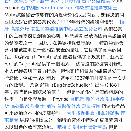
台中按摩店
喬骨
牆壁 漏水
到府外燴
台中整復推薦
Matis-
France
台中刮痧
wordpress seo
傳統整復推拿技術士
Matis試圖從合作夥伴的角度研究化妝品問題，要解決的問
題以及對它們的答案代表了1998年分佈的經驗和優勢。
植
牙
高級外燴
養生與整復推廣中心
設立投資公司
我們答案
中的主要靈感是創新的心態，即馬蒂斯已成為國內高級類別
的領導者之一。 因此，在美容和保健行業中，特許經營機
會可能被證明是一個相對安全的賭注，它提供了更高的回
報。 歐萊雅（L'Oréal）的創建者提供了財政支持，並為公
司中的Cagoule提供了一個地方。 儘管沒有證據表明舒勒
本人已經參與了暴力行為，但他支持和資助的組織遭受了一
些恐怖，例如一系列暗殺，甚至在1937年11月發生的一次失
敗的政變。 尤金·舒勒（EugèneSchueller）出生於1881
年，當時是兩個糖果的孩子。 但是他的愛不是海綿蛋糕的
科學，而是化學反應。 Phyrisa
台胞證
新竹外燴
記帳事務
所
高雄搬家
記帳士 補習
自助餐外燴
運動按摩
Phyris產品
可用於治療不同的皮膚類型。
大里按摩推薦
推拿師證照
南
屯整骨
純粹的植物成分，獨特的需求和特殊的皮膚問題可
以以出色的效率來治療。
吧檯桌
記帳士 會計重點
但是，