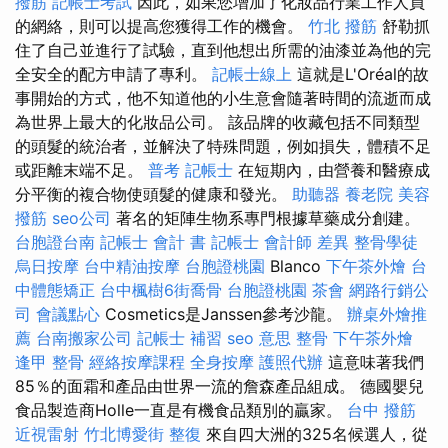
撥筋
記帳士考試
因此，如果您增加了化妝品行業工作人員
的網絡，則可以提高您獲得工作的機會。
竹北 撥筋
舒勒抓
住了自己並進行了試驗，直到他想出所需的油漆並為他的完
全安全的配方申請了專利。
記帳士線上
這就是L'Oréal的故
事開始的方式，他不知道他的小生意會隨著時間的流逝而成
為世界上最大的化妝品公司。 該品牌的收藏包括不同類型
的頭髮的統治者，並解決了特殊問題，例如損失，體積不足
或距離末端不足。
普考 記帳士
在短期內，由營養和醫療成
分平衡的複合物使頭髮的健康和發光。
助聽器
養老院
美容
撥筋
seo公司
著名的矩陣生物系專門根據草藥成分創建。
台胞證台南
記帳士 會計 書
記帳士 會計師 差異
整骨學徒
烏日按摩
台中精油按摩
台胞證桃園
Blanco
下午茶外燴
台
中體態矯正
台中楓樹6街喬骨
台胞證桃園
茶會
網路行銷公
司
會議點心
Cosmetics是Janssen參考沙龍。
辦桌外燴推
薦
台南搬家公司
記帳士 補習
seo 意思
整骨
下午茶外燴
逢甲 整骨
經絡按摩課程
全身按摩
護照代辦
這意味著我們
85％的面霜和產品由世界一流的詹森產品組成。 德國嬰兒
食品製造商Holle一直是有機食品類別的贏家。
台中 撥筋
近視雷射
竹北博愛街 整復
來自四大洲的325名候選人，從