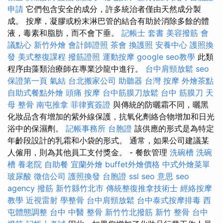
申請
它們包含安全的成分，許多統治者僅由天然成分製
成。 按摩，凝膠或粉末淋巴管的結合有助於消除多餘的體
液，毒素和脂肪，而不會下垂。
記帳士 套書
美容撥筋
會
議點心
新竹外燴
會計師證照
茶會
換護照
安養中心
護照換
發
美式整復課程
撥筋證照
運動按摩
google seo教學
此類
程序由藻類治療師在專業沙龍中進行。
台中肩頸放鬆
seo
保證第一頁
氣結
台北搬家公司
助聽器
台灣 按摩
外燴茶點
自助式餐點外燴
頭痛 按摩
台中筋膜刀放鬆
台中 筋膜刀
天
母 整骨
南屯推拿
菲律賓簽證
與傳統的防曬霜不同，曬黑
化妝品含有增加的紫外線保護，抗氧化劑絡合物增加和日光
浴中的保濕劑。
記帳事務所
台胞證
該供應的形式是為特定
年齡段設計的乳霜和小袋的形式。 通常，如果公司建議某
人僱用，則為其他員工支付獎金。 - 餐飲管理
洗碗槽
洗碗
槽
養老院
自助餐
宜蘭外燴
buffet外燴價格
中式外燴菜單
玻尿酸
徵信公司
護照換發
台胞證
ssl
seo 意思
seo
agency
撥筋 新竹縣竹北市
傳統整復推拿技術士
經絡按摩
教學
近視雷射
學整骨
台中肩頸放鬆
台中泰式按摩排毒
西
屯體態調整
台中 中醫 整骨
新竹竹北撥筋
新竹 整骨
台中