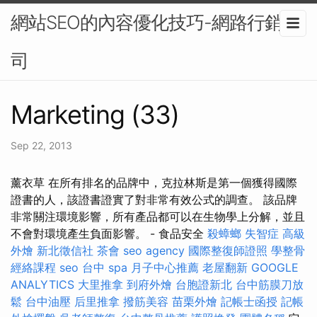
網站SEO的內容優化技巧-網路行銷公
司
Marketing (33)
Sep 22, 2013
薰衣草 在所有排名的品牌中，克拉林斯是第一個獲得國際
證書的人，該證書證實了對非常有效公式的調查。 該品牌
非常關注環境影響，所有產品都可以在生物學上分解，並且
不會對環境產生負面影響。 - 食品安全
殺蟑螂
失智症
高級
外燴
新北徵信社
茶會
seo agency
國際整復師證照
學整骨
經絡課程
seo
台中 spa
月子中心推薦
老屋翻新
GOOGLE
ANALYTICS
大里推拿
到府外燴
台胞證新北
台中筋膜刀放
鬆
台中油壓
后里推拿
撥筋美容
苗栗外燴
記帳士函授
記帳