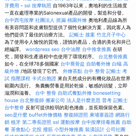
牙費用
-
ssl
按摩執照
自1963年以來，奧地利的生活維度
一直在處理專業的Salonexual產品的開發，製造和分發。
台中西屯按摩
社團法人
抓漏
桃園外燴
奧地利產品線為所
有美容問題和皮膚類型提供了個性化解決方案，因此客人為
他們提供了最佳的治療方法。
記帳士 接案
竹北月子中心
為了使用令人​​愉悅的質地，謹慎的產品，合適的美化和井已
經編譯。
wordpress seo
台中油壓
台中推拿推薦
在研
究，開發和生產過程中也使用了環境程序。
台北整骨推薦
如今，在全球78多個國家
台中喬骨盆
自助餐外燴
白蟻
高
級外燴
/地區發現了它們。
外燴茶點
台中 整骨
記帳士 考
試
指壓課程
卡式台胞證
來自天然成分的有機化妝品在世界
範圍內流行。 角囊酶營養是用於乾燥，敏感的頭髮，立即
滋潤和滋養。
台中 整骨
自助式餐點外燴
bonesetting
house
台北整復師
搬家公司
法人是什麼意思
普考 記帳士
台中整脊
反射可提供較弱的彩色捲曲，並長期保留色素。
seo是什麼
buffet外燴價格
整復師證照
柬埔寨簽證
網路行
銷
植牙
第二專長證照
ssl
運動按摩
台中按摩排毒推薦
自助
餐
茶會點心
北投 撥筋
小型外燴推薦
裝潢設計
公司社團