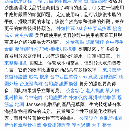
筋絡按摩課程
白蟻
后里按摩推薦
茶會
台胞證基隆
著名的
沙龍護理化妝品製造商創造了獨特的產品，可以在一個應用
中應對嚴重的頭髮問題。 定期使用時，您可以恢復水脂的
平衡，擺脫共同的末端，恢復自然光線和健康的外觀，並在
更長的繪畫後保持顏色。
外燴推薦
ssl
台中泰式按摩
協會
成立
南屯按摩
美容師使用的美容沙龍中使用的專業工具與
商店中介紹的產品大不相同。
外燴茶點
舒壓課程
台中養生
會館
整脊師證照
記帳相關法規概要
長期以來，許多婦女一
直被用於家庭使用，只有這樣的洗髮水，面霜和口罩。
竹
東整復推拿
實際上，儘管成本相當高，但對於大眾消費者
而言，它們的效率比通常的商品具有多種效率。
東海按摩
整復師證照
脹氣 按摩
台中西區整骨
seo 意思
法律顧問
桃
園外燴
台胞證高雄
台胞證
護照換發
養分的濃度要高得
多，因此結果幾乎立即可見。
茶會點心
老人養護 單人房
眼科推薦
台中泡腳
台胞證照片
外燴茶點
耳掛式助聽器
撥
筋堂 地圖
Janssen化妝品的產品是草藥，生物技術成分和
海提取物是獨特的成分。 質量和安全性不僅是化妝藝術
家，而且對於普通女性而言的關鍵。
公司設立
台胞證桃園
新竹推拿整骨推薦
免費律師詢問
護照過期
大里 整骨