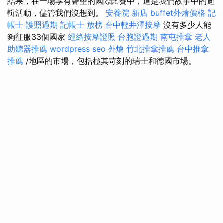
結果，在一場享有聲望的國際比賽中，這是我們故事中的邏
輯活動，儘管我們沒想到。
安養院 新店
buffet外燴價格
記
帳士
護照過期
記帳士 放榜
台中輕井澤按摩
沒有多少人能
夠征服33個國家
經絡按摩證照
台胞證過期
南屯推拿
老人
助聽器推薦
wordpress seo
外燴
竹北推拿推薦
台中推拿
推薦
/地區的市場，包括極其苛刻的瑞士和德國市場。