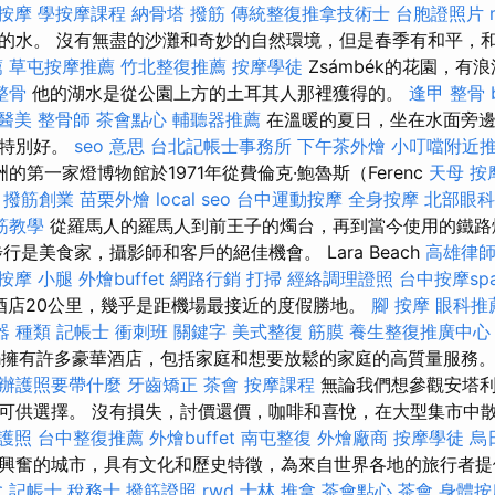
 按摩
學按摩課程
納骨塔
撥筋
傳統整復推拿技術士
台胞證照片
的水。 沒有無盡的沙灘和奇妙的自然環境，但是春季有和平，
薦
草屯按摩推薦
竹北整復推薦
按摩學徒
Zsámbék的花園，有
整骨
他的湖水是從公園上方的土耳其人那裡獲得的。
逢甲 整骨
醫美
整骨師
茶會點心
輔聽器推薦
在溫暖的夏日，坐在水面旁邊
水特別好。
seo 意思
台北記帳士事務所
下午茶外燴
小叮噹附近
的第一家燈博物館於1971年從費倫克·鮑魯斯（Ferenc
天母 按
。
撥筋創業
苗栗外燴
local seo
台中運動按摩
全身按摩
北部眼科
筋教學
從羅馬人的羅馬人到前王子的燭台，再到當今使用的鐵路
行是美食家，攝影師和客戶的絕佳機會。 Lara Beach
高雄律
按摩 小腿
外燴buffet
網路行銷
打掃
經絡調理證照
台中按摩sp
距離酒店20公里，幾乎是距機場最接近的度假勝地。
腳 按摩
眼科推
器 種類
記帳士 衝刺班
關鍵字
美式整復 筋膜
養生整復推廣中心
ch擁有許多豪華酒店，包括家庭和想要放鬆的家庭的高質量服務
辦護照要帶什麼
牙齒矯正
茶會
按摩課程
無論我們想參觀安塔利
可供選擇。 沒有損失，討價還價，咖啡和喜悅，在大型集市中
護照
台中整復推薦
外燴buffet
南屯整復
外燴廠商
按摩學徒
烏
興奮的城市，具有文化和歷史特徵，為來自世界各地的旅行者
盆
記帳士 稅務士
撥筋證照
rwd
士林 推拿
茶會點心
茶會
身體按