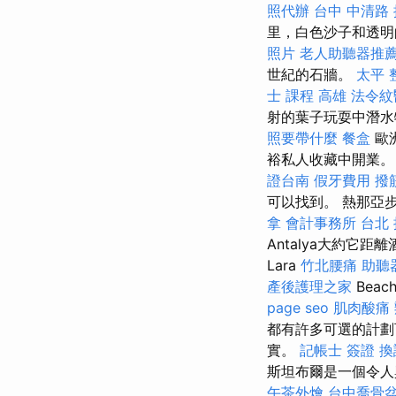
照代辦
台中 中清路
里，白色沙子和透明
照片
老人助聽器推
世紀的石牆。
太平 
士 課程 高雄
法令紋
射的葉子玩耍中潛
照要帶什麼
餐盒
歐洲
裕私人收藏中開業
證台南
假牙費用
撥
可以找到。 熱那亞步
拿
會計事務所 台北
Antalya大約它
Lara
竹北腰痛
助聽
產後護理之家
Bea
page seo
肌肉酸痛
都有許多可選的計劃
實。
記帳士 簽證
換
斯坦布爾是一個令人
午茶外燴
台中喬骨