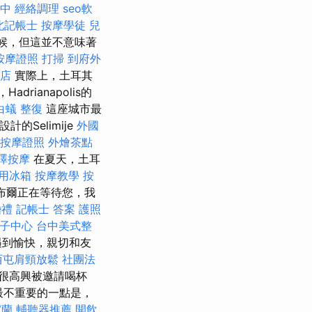
台中
經絡調理
seo軟
北記帳士
按摩學徒
兒
氣候，但這並不意味著
按摩證照
打掃
到府外
新店
實際上，土耳其
rianapolis的
白蟻
整復
這座城市最
n設計的Selimije
外國
按摩證照
外燴茶點
澤按摩
在夏天，土耳
用冰箱
按摩教學
按
斯坦布爾正在等待您，我
婚禮
記帳士 答案
護照
子中心
台中美式整
遇到愉快，親切和友
西屯肩頸放鬆
社團法
很高興被邀請喝杯
最不重要的一點是，
宜蘭
輔聽器推薦
開飲