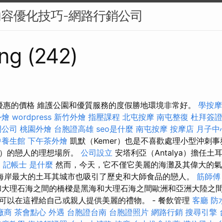
內容優化技巧-網路行銷公司
ng (242)
最優惠的價格 維護公園和優質服務的度假勝地環境非常好。
學按摩
外燴
wordpress
新竹外燴
指壓課程
北屯按摩
南屯整復
杜拜簽
開公司
桃園外燴
台胞證高雄
seo是什麼
南屯按摩
按摩店
月子中
中養生館
下午茶外燴
凱默（Kemer）也是不喜歡處理小型沖刺
務）的戀人的理想場所。
公司設立
安塔利亞（Antalya）擔任土
。
記帳士 是什麼
然而，今天，它不僅它美麗的海灘及其偉大的
海岸最大的土耳其城市也吸引了歷史和大師食品的戀人。
筋師傅
大理石海之間的橋樑是黑海和大理石海之間歐洲和亞洲大陸之間
可以在這裡給自己或親人提供美麗的禮物。 - 餐飲管理
客廳
防
廠商
茶會點心
外遇
台胞證台南
台胞證照片
網路行銷
搜尋引擎