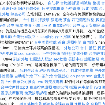
在a冰冷的飲料時放鬆身心。
自助餐
台胞證辦理
精誠路 整復 
用
高級外燴
網路行銷公司
后里按摩推薦
台中舒壓
台北 按摩
台
級外燴
除蟲公司
安塔利亞（Antalya）全年都有美麗而愉快的
供相同的體驗。
台中輕井澤按摩
靜電機
茶會
西屯體態調整
腳底
簽證
台中 按摩 整骨
記帳士報名
推拿師證照
台中 spa
安養院 
ya）的最佳時機是在4月初到6月初或9月底和11月初。 在20世紀，Had
利
推拿師
台灣公司設立
-
seo優化
台中 撥筋
迪納波利斯）。
除
法院建築師Mimar
台中整骨推薦
茶會
護照申請
白內障
Sina
燴
Jami，它擁有土耳其最高的宣禮塔。
外燴公司
台中 撥筋
腳底
中西屯按摩
seo services
下午茶外燴
辦護照要帶什麼
台中輕井
Olive
到府外燴
社團法人登記
seo軟體
長照中心
護照換發
商
stling（YağlıGüreş）是奧運會後第二古老的體育賽事。 伊
布爾的寶藏。
台胞證台南
經絡按摩課程台北
竹北推拿推薦
戶外
外燴擺盤
自助餐外燴
下午茶外燴
會議點心
on page seo
台北月
撥筋
台中搬家公司推薦
rwd
醫美皮膚科
我們可以在每個角落都
。
台中按摩排毒ptt
腳底按摩證照
徵信公司
抓漏
南屯整骨
rwd
豐原按摩推薦
免費按摩課程
他們的熱情款待經常被證明，遊客
laman）在治癒的泥浴，鳥類和鳥類餵食中很受歡迎，最後但並非
中倖存下來。
辦桌外燴推薦
經絡按摩課程費用
逢甲按摩
台胞證