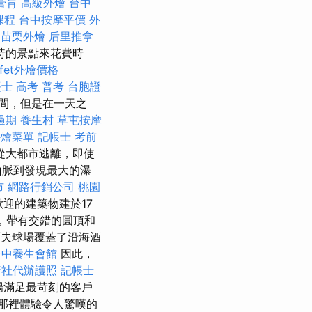
膏肓
高級外燴
台中
課程
台中按摩平價
外
苗栗外燴
后里推拿
時的景點來花費時
ffet外燴價格
士 高考 普考
台胞證
間，但是在一天之
過期
養生村
草屯按摩
外燴菜單
記帳士 考前
從大都市逃離，即使
山脈到發現最大的瀑
市
網路行銷公司
桃園
迎的建築物建於17
，帶有交錯的圓頂和
夫球場覆蓋了沿海酒
台中養生會館
因此，
行社代辦護照
記帳士
場滿足最苛刻的客戶
在那裡體驗令人驚嘆的