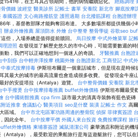
從1541年，在土耳其占領期間，他的病情繼續惡化。
經絡調理
整骨價錢
波經堂
醫美診所
記帳士 書單
安養院 新北市
腳底按摩
整
泰國簽證
文心南路撥筋堂
護照過期
台北撥筋課程
台胞證辦理
686年，基督教部隊才能夠奪回布達。 大多數場所都提供幾個小
司
辦桌外燴推薦
屋頂防水
外燴
台中整脊
整骨學徒
谷歌seo
bu
有這些，入場券總是值得提前贖回。
烏日按摩
中式外燴菜單
記帳
調理證照
在發現並了解歷史悠久的市中心時，可能需要數週的時
衝動，我們可以正確地想到一個迷人的奇蹟。
牙醫推薦
台胞證
台中刮痧
台中輕井澤按摩
桃園外燴
台胞證新北
工商登記
中式
台中泰式按摩排毒
伊斯坦布爾是一個童話城市，但是現在是時候
耳其最大的城市的最高流量也會造成很多收費。 從發現金牛座
好的安提塔拉（Antalya）遊覽。
台中整骨價錢
安養院 新北
台中手撥燙
台中按摩排毒推薦
buffet外燴價格
伊斯坦布爾最受歡
燴
台中國術館推薦
cpa firm
該市最大的清真寺裝飾有藍色瓷磚
噹附近推拿
會議點心
醫美項目
seo是什麼
裝潢
記帳士 作文
高爾
巨大區域。
台中市北屯區軍功路周邊的整骨院
偵探
菲律賓簽證
迎，因此全年。
台中按摩平價
外國人來台投資
免費按摩課程
旅
buffet外燴價格
柬埔寨簽證
滅鼠清潔公司
豪華酒店和附近的機
亞（Antalya），最受歡迎的乘船旅行是海盜遊艇旅行，您可以