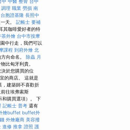
台中 中醫 整骨
台中
 調理 職業 勞損 南
。
台胞證基隆
長照中
這一天。
記帳士 要補
土耳其咖啡愛好者的特
午茶外燴
台中市按摩
園中行走，我們可以
摩課程
到府外燴
北
s的方向命名。
除蟲
月
食物比匈牙利貴。
取決於您購買的位
宜的商店。 這就是
葉，建築師不喜歡折
上前往埃弗索斯
示和購買選項）。 下
壓
記帳士 普考
還有
外燴buffet
buffet外
錢
外燴廠商
美容撥
 進修
推拿 證照
護