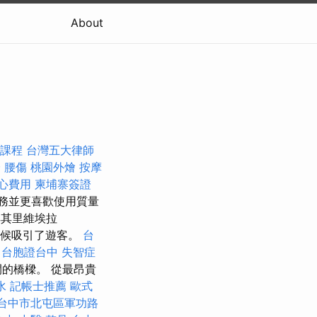
About
課程
台灣五大律師
證
腰傷
桃園外燴
按摩
心費用
柬埔寨簽證
事務並更喜歡使用質量
耳其里維埃拉
氣候吸引了遊客。
台
台胞證台中
失智症
的橋樑。 從最昂貴
水
記帳士推薦
歐式
台中市北屯區軍功路