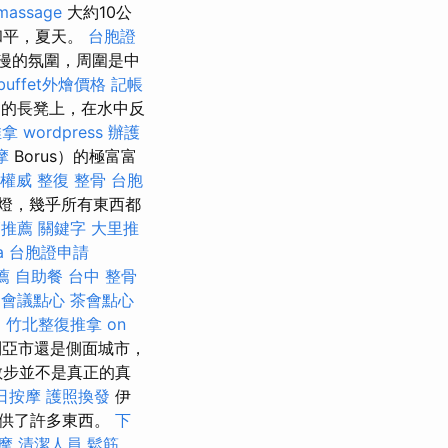
massage
大約10公
和平，夏天。
台胞證
浪漫的氛圍，周圍是中
buffet外燴價格
記帳
的長凳上，在水中反
推拿
wordpress
辦護
摩
Borus）的極富富
權威
整復 整骨
台胞
燈，幾乎所有東西都
師推薦
關鍵字
大里推
a
台胞證申請
薦
自助餐
台中 整骨
會議點心
茶會點心
。
竹北整復推拿
on
亞市還是側面城市，
散步並不是真正的真
日按摩
護照換發
伊
提供了許多東西。
下
摩
清潔人員
鬆筋