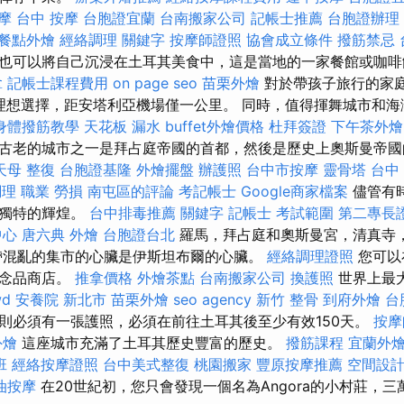
摩
台中 按摩
台胞證宜蘭
台南搬家公司
記帳士推薦
台胞證辦理
餐點外燴
經絡調理
關鍵字
按摩師證照
協會成立條件
撥筋禁忌
也可以將自己沉浸在土耳其美食中，這是當地的一家餐館或咖
拿
記帳士課程費用
on page seo
苗栗外燴
對於帶孩子旅行的家
村的理想選擇，距安塔利亞機場僅一公里。 同時，值得揮舞城市和
身體撥筋教學
天花板 漏水
buffet外燴價格
杜拜簽證
下午茶外燴
古老的城市之一是拜占庭帝國的首都，然後是歷史上奧斯曼帝
天母 整復
台胞證基隆
外燴擺盤
辦護照
台中市按摩
靈骨塔
台中 
調理 職業 勞損 南屯區的評論
考記帳士
Google商家檔案
儘管有
著獨特的輝煌。
台中排毒推薦
關鍵字
記帳士 考試範圍
第二專長
中心
唐六典
外燴
台胞證台北
羅馬，拜占庭和奧斯曼宮，清真寺
帶混亂的集市的心臟是伊斯坦布爾的心臟。
經絡調理證照
您可以
紀念品商店。
推拿價格
外燴茶點
台南搬家公司
換護照
世界上最
wd
安養院 新北市
苗栗外燴
seo agency
新竹 整骨
到府外燴
台
則必須有一張護照，必須在前往土耳其後至少有效150天。
按摩
外燴
這座城市充滿了土耳其歷史豐富的歷史。
撥筋課程
宜蘭外
班
經絡按摩證照
台中美式整復
桃園搬家
豐原按摩推薦
空間設
油按摩
在20世紀初，您只會發現一個名為Angora的小村莊，三