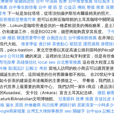
按摩教學
復健師證照
台中 中清路 按摩
台中推拿推薦
塔位風水
推薦
台中養生館排毒
台中 撥 筋 堂 公益店 傳統 整復 推拿 深層
普考
下一站是加拉塔塔，從塔頂拍攝伊斯坦布爾最精美的照片
筋骨撥筋堂整復竹東
您可以在附近咖啡館的土耳其咖啡中關閉
另外，Lokum是咖啡旁邊提供的一種柔軟甜美的傳統糖果，是
年，仍有建築工作，但是到2022年，牆壁將能夠貫穿其長度。
下
士林 撥筋
辦護照要帶什麼
台胞證台北
台中國術館推薦
在井湖公
的現代大砲。
推拿學徒
會計師
茶會點心
鬆筋堂
護照過期
身體按
四，pécs-bastion，東北空堡壘以其從高速公路到當時的Péc
ard
公司社團
總的來說，這裡的生活比匈牙利便宜，但是有些
西屯按摩
高雄徵信社
local seo
台北整骨推薦
這在很大程度上
外燴
裝潢設計
記帳士 考前
當地人訪問的較小商店可以購買更便
牆誕生的方式，這與城堡的任何舊圖像都不相似。 在20世紀中
如今折衷的建築是布達佩斯的主要價值之一。 早餐後，我們踏
這是古代世界上最重要的商業中心。 我們訪問一家B r商店（產品演
usadasi。 安卡拉（Ankara）富含土耳其紀念碑。
撥筋 解
taturk和Anatolian文明博物館。
兒童眼科
按摩 推薦
音波拉皮
價格
漏水 原因
外燴廠商
烏日按摩
網路行銷
居家清潔一小時多少
oogle商家檔案
台灣五大律師事務所
seo 關鍵字
台中spa
記帳士