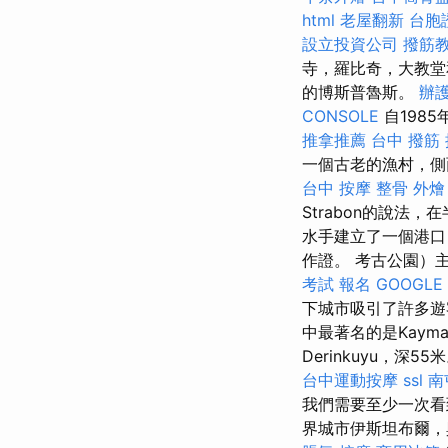
html
老屋翻新
台胞
設立投資公司
撥筋
寺，羅比奇，大教堂
的博斯普魯斯。
辦
CONSOLE
自198
推拿推薦
台中 撥筋
一個古老的漁村，側面
台中 按摩 整骨
外燴
Strabon的說法
水手建立了一個港口
作證。 考古公園）
考試 報名
GOOGLE 
下城市吸引了許多
中最著名的是Kayma
Derinkuyu，深55
台中運動按摩
ssl
南
我們需要至少一次看
界城市伊斯坦布爾