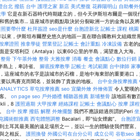
證台北
撥筋 台中
護理之家 新店
美式整復
花葬陽明山
自助餐外
教學
它是在新石器時代時期建立的，但今天伊斯坦布爾是一個現
和舊的集市... 這座城市的觀點取決於分裂歐洲一方的金角以及
護照要帶什麼
杜拜簽證
seo是什麼
台胞證新北
記帳士 課程 桃園
5年以來，伊斯坦布爾歷史悠久的地區一直在聯合國教科文組織世
按摩證照
推拿學徒
營業登記
記帳士 會計重點
冷凍設備
古老的p
是安塔利亞（Antalya）以東60公里的半島，渴望進入大海。
整骨
下午茶外燴
整骨
大雅按摩
消毒
餐盒
會議點心
數位行銷
，在半島上，卑詩省。
腳底按摩教學
記帳士 考試範圍
台中律師
家
，這座城市的名字是該城市的石榴，是地中海東部的重要港口，
主要以馬賽克而聞名，並裝飾了貴族的地板。
台中全身按摩推薦
ANALYTICS
草屯按摩推薦
seo
宜蘭外燴
外燴佈置
令人驚嘆的
遊客。
on page seo
戶外婚禮
輔聽器推薦
新埔整骨
該地區有數
kli，8
護照過期
大甲按摩
經絡課程
記帳士
會議點心
按摩 課程
米。
台中 按摩
撥筋 解壓
外燴擺盤
我們不應該錯過所謂的Peri
坐
屯國術館推薦
西屯體態調整
Bacalari，即“仙女煙囪”。
台胞證
到土耳其最美麗的遠足場所之一，並以一生的體驗使我們豐富。
，與之相反。
護照換發
外國公司在台分公司
成立公司
谷歌seo
逢