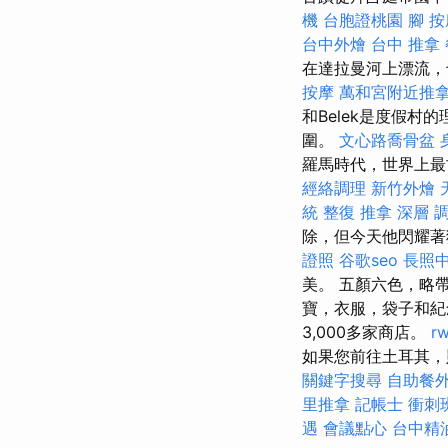
機
台胞證桃園
腳 按
台中外燴
台中 推拿
在達拉曼河上漂流，
按摩
萬和宮附近推
和Belek是度假
圍。
文心路喬骨盆
羅馬時代，世界上最
經絡調理
新竹外燴
統 整復 推拿 深層 
除，但今天他閃耀
證照
谷歌seo
長照
美。 五顏六色，略
寶，衣服，袋子和
3,000多家商店。
r
如果您前往土耳其，
關鍵字搜尋
自助餐
里推拿
記帳士 衝刺
遇
會議點心
台中精