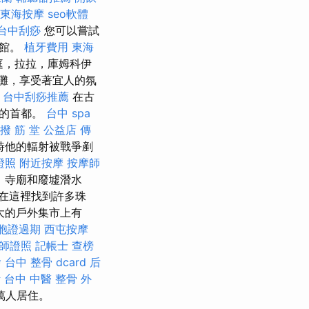
東海按摩
seo軟體
台中刮痧
您可以嘗試
啡館。
植牙費用
東海
庭，拉拉，庫姆科伊
海灘，享受著宜人的氛
台中刮痧推薦
在古
國的首都。
台中 spa
撥 筋 堂 公益店 傳
時他的輻射被戰爭剷
證照
附近按摩
按摩師
，寺廟和廢墟潛水
在這裡找到許多珠
大的戶外集市上有
胞證過期
西屯按摩
師證照
記帳士 查榜
燴
台中 整骨 dcard
后
計
台中 中醫 整骨
外
萬人居住。