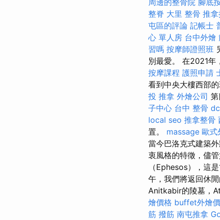
周邊的整骨院
腳底
整脊
大里 整骨
推拿
屯區的評論
記帳士 
心 單人房
台中外燴
習嗎
按摩師證照班
別最愛。 在2021
按摩課程
護照申請
看到中央大樓西部
投 推拿
外燴公司
第
子中心
台中 整骨 dc
local seo
推拿整骨
置。
massage
歐式
當今巴洛克式建築外
衷風格的特徵，儘管
（Ephesos），
午，我們將返回休閒的K
Anitkabir的陵墓，A
燴價格
buffet外燴
筋
撥筋
南屯推拿
G