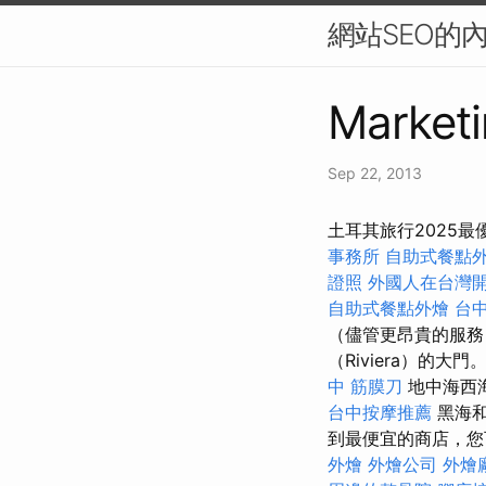
網站SEO的
Marketi
Sep 22, 2013
土耳其旅行2025
事務所
自助式餐點
證照
外國人在台灣
自助式餐點外燴
台
（儘管更昂貴的服
（Riviera）的大門
中 筋膜刀
地中海西
台中按摩推薦
黑海和
到最便宜的商店，您
外燴
外燴公司
外燴