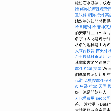
綠松石水游泳，或者
體
經絡按摩課程費
童眼科
網路行銷
高
她對年的訪問將提
燴
到府外燴
菲律賓
的安塔利亞（Antal
名字（因此是匈牙
著名的地標是由著名的
人來台投資
苗栗外
台中按摩排毒ptt
台
其非常古老的運動之一
摩課
桃園 按摩
Wre
們準備展示伊斯坦
代辦
免費按摩課程
復
中醫 推拿
天母 
好，總是開朗的人
人代辦費用
seo公司
茶。 達拉曼（Da
古蹟從拜占庭帝國