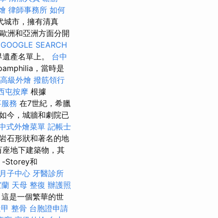
燴
律師事務所
如何
代城市，擁有清真
將歐洲和亞洲方面分開
GOOGLE SEARCH
界遺產名單上。
台中
amphilia，當時是
高級外燴
撥筋領行
西屯按摩
根據
事服務
在7世紀，希臘
如今，城牆和劇院已
中式外燴菜單
記帳士
岩石形狀和著名的地
百座地下建築物，其
-Storey和
月子中心
牙醫診所
宜蘭
天母 整復
辦護照
 這是一個繁華的世
甲 整骨
台胞證申請