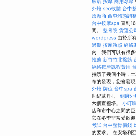
脹氣 按摩
商用冰箱
外燴
seo軟體
台中
燴廠商
西屯體態調
台中按摩spa
直到1
間。
整骨院
貨運公
wordpress
由於所
過期
按摩執照
經絡
內，我們可以有很多
推薦
新竹竹北撥筋
經絡按摩課程費用
持續了幾個小時，土
布的發現，您會發現最
外燴
牌位
台中spa
世紀蘇丹·I。
到府外
六個宣禮塔。
小叮
店和市中心之間的
它在冬季非常受歡
考試
台中整骨價錢
的要求。 在安塔利