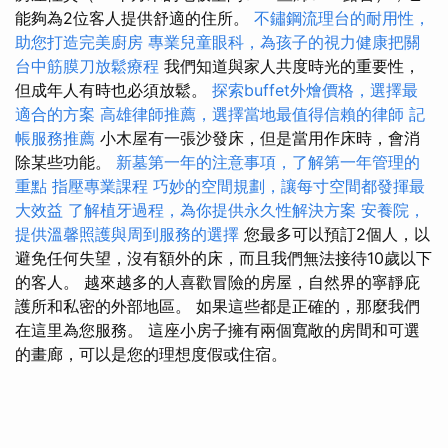
能夠為2位客人提供舒適的住所。
不鏽鋼流理台的耐用性，
助您打造完美廚房
專業兒童眼科，為孩子的視力健康把關
台中筋膜刀放鬆療程
我們知道與家人共度時光的重要性，
但成年人有時也必須放鬆。
探索buffet外燴價格，選擇最
適合的方案
高雄律師推薦，選擇當地最值得信賴的律師
記
帳服務推薦
小木屋有一張沙發床，但是當用作床時，會消
除某些功能。
新墓第一年的注意事項，了解第一年管理的
重點
指壓專業課程
巧妙的空間規劃，讓每寸空間都發揮最
大效益
了解植牙過程，為你提供永久性解決方案
安養院，
提供溫馨照護與周到服務的選擇
您最多可以預訂2個人，以
避免任何失望，沒有額外的床，而且我們無法接待10歲以下
的客人。 越來越多的人喜歡冒險的房屋，自然界的寧靜庇
護所和私密的外部地區。 如果這些都是正確的，那麼我們
在這里為您服務。 這座小房子擁有兩個寬敞的房間和可選
的畫廊，可以是您的理想度假或住宿。