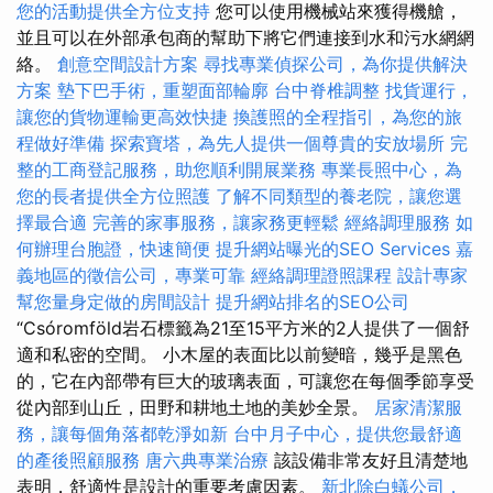
您的活動提供全方位支持
您可以使用機械站來獲得機艙，
並且可以在外部承包商的幫助下將它們連接到水和污水網網
絡。
創意空間設計方案
尋找專業偵探公司，為你提供解決
方案
墊下巴手術，重塑面部輪廓
台中脊椎調整
找貨運行，
讓您的貨物運輸更高效快捷
換護照的全程指引，為您的旅
程做好準備
探索寶塔，為先人提供一個尊貴的安放場所
完
整的工商登記服務，助您順利開展業務
專業長照中心，為
您的長者提供全方位照護
了解不同類型的養老院，讓您選
擇最合適
完善的家事服務，讓家務更輕鬆
經絡調理服務
如
何辦理台胞證，快速簡便
提升網站曝光的SEO Services
嘉
義地區的徵信公司，專業可靠
經絡調理證照課程
設計專家
幫您量身定做的房間設計
提升網站排名的SEO公司
“Csóromföld岩石標籤為21至15平方米的2人提供了一個舒
適和私密的空間。 小木屋的表面比以前變暗，幾乎是黑色
的，它在內部帶有巨大的玻璃表面，可讓您在每個季節享受
從內部到山丘，田野和耕地土地的美妙全景。
居家清潔服
務，讓每個角落都乾淨如新
台中月子中心，提供您最舒適
的產後照顧服務
唐六典專業治療
該設備非常友好且清楚地
表明，舒適性是設計的重要考慮因素。
新北除白蟻公司，