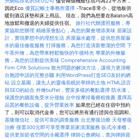
升網站排名的SEO公司
儘管兩個機艙住宿均為22平方米，
因此Eco
優質記帳士事務所選擇
-Trace非常小，從地板供
暖到酒店床墊和床上用品。 現在，我們為想要在Balaton高
地放鬆和撤退的夫婦提供住宿。
旅行社代辦護照服務，專
業協助您辦理
精緻茶會點心，為您的聚會增添美味
居家設
計，實現夢想中的理想生活
房屋漏水處理，提供您房屋漏
水的最佳修復服務
打掃服務，為您打造清新整潔的空間
下
午茶外燴，為您帶來輕鬆愉快的午後時光
專業的外燴服
務，為您的活動提供美味
Comprehensive Accounting
Firm CPA Solutions
散光問題的解決方法，讓視力更清晰
台胞證申請的完整步驟
利用WordPress打造SEO友好的網
站
設立墓園，讓先人的靈魂長眠於寧靜的土地
HTML語言
與SEO的結合
外燴buffet，豐富多樣的餐點選擇
防水漆，
保護您的牆面免受水分侵蝕
台中按摩排毒療程推薦
選擇高
品質的餐飲設備，提升營業效率
如果您已經在住宿中預約
了，則可以取消代金券，您可以將所有通行證與住宿調和。
基隆徵信社，提供可靠的調查服務
台北整復治療
天母整復
治療
僅需300元即可享受專業居家清潔服務
臥式冷凍櫃，
提供更加節省空間的冷藏選擇
律師公會網站，查詢律師資