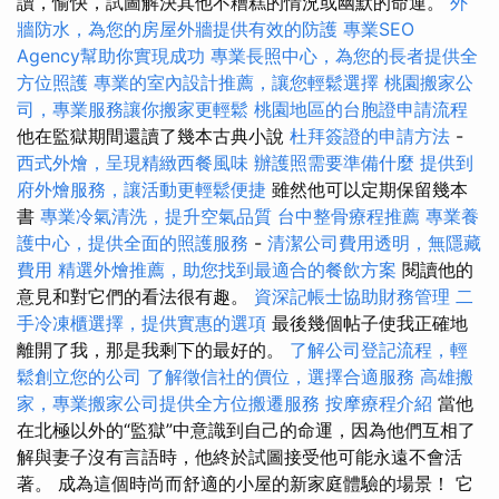
讀，愉快，試圖解決其他不糟糕的情況或幽默的命運。
外
牆防水，為您的房屋外牆提供有效的防護
專業SEO
Agency幫助你實現成功
專業長照中心，為您的長者提供全
方位照護
專業的室內設計推薦，讓您輕鬆選擇
桃園搬家公
司，專業服務讓你搬家更輕鬆
桃園地區的台胞證申請流程
他在監獄期間還讀了幾本古典小說
杜拜簽證的申請方法
-
西式外燴，呈現精緻西餐風味
辦護照需要準備什麼
提供到
府外燴服務，讓活動更輕鬆便捷
雖然他可以定期保留幾本
書
專業冷氣清洗，提升空氣品質
台中整骨療程推薦
專業養
護中心，提供全面的照護服務
-
清潔公司費用透明，無隱藏
費用
精選外燴推薦，助您找到最適合的餐飲方案
閱讀他的
意見和對它們的看法很有趣。
資深記帳士協助財務管理
二
手冷凍櫃選擇，提供實惠的選項
最後幾個帖子使我正確地
離開了我，那是我剩下的最好的。
了解公司登記流程，輕
鬆創立您的公司
了解徵信社的價位，選擇合適服務
高雄搬
家，專業搬家公司提供全方位搬遷服務
按摩療程介紹
當他
在北極以外的“監獄”中意識到自己的命運，因為他們互相了
解與妻子沒有言語時，他終於試圖接受他可能永遠不會活
著。 成為這個時尚而舒適的小屋的新家庭體驗的場景！ 它