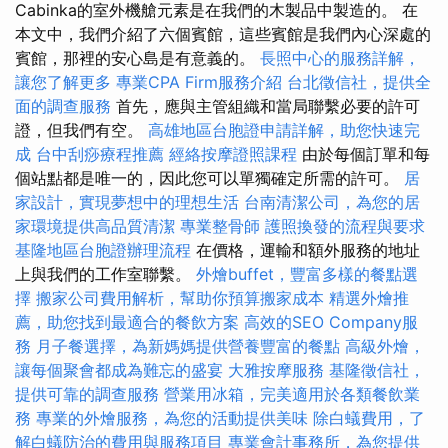
Cabinka的室外機艙元素是在我們的木製品中製造的。 在
本文中，我們介紹了六個賓館，這些賓館是我們內心深處的
賓館，那裡的安心島是有意義的。
長照中心的服務詳解，
讓您了解更多
專業CPA Firm服務介紹
台北徵信社，提供全
面的調查服務
首先，應與主管組織和當局聯繫必要的許可
證，但我們有空。
高雄地區台胞證申請詳解，助您快速完
成
台中刮痧療程推薦
經絡按摩證照課程
由於每個訂單和每
個站點都是唯一的，因此您可以單獨確定所需的許可。
居
家設計，實現夢想中的理想生活
台南清潔公司，為您的居
家環境提供高品質清潔
專業整骨師
護照換發的流程與要求
基隆地區台胞證辦理流程
在價格，運輸和額外服務的地址
上與我們的工作室聯繫。
外燴buffet，豐富多樣的餐點選
擇
搬家公司費用解析，幫助你預算搬家成本
精選外燴推
薦，助您找到最適合的餐飲方案
高效的SEO Company服
務
月子餐選擇，為新媽媽提供營養豐富的餐點
高級外燴，
讓每個聚會都成為難忘的盛宴
大雅按摩服務
基隆徵信社，
提供可靠的調查服務
營業用冰箱，完美適用於各類餐飲業
務
專業的外燴服務，為您的活動提供美味
除白蟻費用，了
解白蟻防治的費用與服務項目
專業會計事務所，為您提供