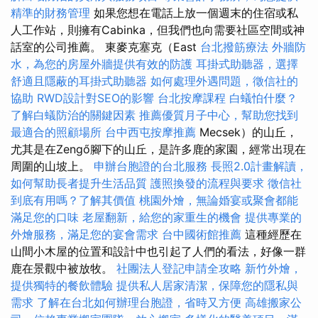
精準的財務管理
如果您想在電話上放一個週末的住宿或私
人工作站，則擁有Cabinka，但我們也向需要社區空間或神
話室的公司推薦。 東麥克塞克（East
台北撥筋療法
外牆防
水，為您的房屋外牆提供有效的防護
耳掛式助聽器，選擇
舒適且隱蔽的耳掛式助聽器
如何處理外遇問題，徵信社的
協助
RWD設計對SEO的影響
台北按摩課程
白蟻怕什麼？
了解白蟻防治的關鍵因素
推薦優質月子中心，幫助您找到
最適合的照顧場所
台中西屯按摩推薦
Mecsek）的山丘，
尤其是在Zengő腳下的山丘，是許多鹿的家園，經常出現在
周圍的山坡上。
申辦台胞證的台北服務
長照2.0計畫解讀，
如何幫助長者提升生活品質
護照換發的流程與要求
徵信社
到底有用嗎？了解其價值
桃園外燴，無論婚宴或聚會都能
滿足您的口味
老屋翻新，給您的家重生的機會
提供專業的
外燴服務，滿足您的宴會需求
台中國術館推薦
這種經歷在
山間小木屋的位置和設計中也引起了人們的看法，好像一群
鹿在景觀中被放牧。
社團法人登記申請全攻略
新竹外燴，
提供獨特的餐飲體驗
提供私人居家清潔，保障您的隱私與
需求
了解在台北如何辦理台胞證，省時又方便
高雄搬家公