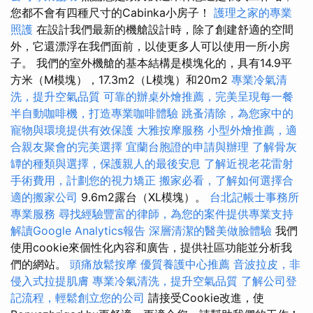
您都不會有四種尺寸的Cabinka小房子！
護理之家的專業
照護
在設計我們最新的機艙設計時，除了創建舒適的空間
外，它還漂浮在我們面前，以使更多人可以使用一所小房
子。 我們的室外機艙的基本結構是模塊化的，具有14.9平
方米（M模塊），17.3m2（L模塊）和20m2
專業冷氣清
洗，提升空氣品質
可靠的辦桌外燴推薦，完美呈現每一餐
半自動咖啡機，打造專業咖啡體驗
跳蚤清除，為您家中的
寵物與環境提供有效保護
大雅按摩服務
小型外燴推薦，適
合親友聚會的完美選擇
宜蘭台胞證的申請與辦理
了解骨灰
罈的種類與選擇，保護親人的最後安息
了解近視老花雷射
手術費用，計劃您的視力矯正
搬家必看，了解如何選擇合
適的搬家公司
9.6m2露台（XL模塊）。
台北記帳士事務所
專業服務
尋找經驗豐富的律師，為您的案件提供專業支持
解讀Google Analytics報告
深層清潔的醫美做臉體驗
我們
使用cookie來個性化內容和廣告，提供社區功能並分析我
們的網站。
頭痛放鬆按摩
優質養護中心推薦
音波拉皮，非
侵入式拉提肌膚
專業冷氣清洗，提升空氣品質
了解公司登
記流程，輕鬆創立您的公司
請接受Cookie改進，使