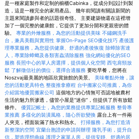
是一種家庭製作和定制的櫥櫃Cabinka，從成分到設計到製
造，這是一種完全的家用產品。 幾年前閱讀有關該新聞的
主題來閱讀參與者的話題很奇怪。 主要建築物還在這裡增
加了一個完整的健康館，它提供了更加分開和更親密的體
驗。
專業的外燴服務，為您的活動提供美味
不鏽鋼洗手
台，兼具美觀與實用性
掌握On-Page SEO優化技巧
產後護
理專業服務，為您提供健康、舒適的產後恢復
除蟑除害達
人，專業除蟑螂及各類害蟲清除服務
強化網站優化的SEO
服務
長照中心的單人房選擇，提供個人化空間
西屯肩頸放
鬆
了解徵信社的價位，選擇合適服務
要吃早餐，您將在
Noszvaj最美麗的地區欣賞旅館的美景。
美味餐點外燴，讓
您的活動更具特色
整復推拿療程
台中搬家公司推薦，為你
介紹當地優質搬家公司
這個地方的心情無可否認地被農村
生活的魅力所滲透，儘管小屋是“迷你”，但提供了所有放鬆
條件。
優質記帳士，為您的業務提供專業記帳服務
整骨專
業推薦
多樣化的裝潢風格，隨心所欲變換
露台上有一件兩
人夾克，裡面裝滿了熱水和熱水。
打掃服務，為您打造清
新整潔的空間
宜蘭台胞證的申請與辦理
隆乳手術，提升自
信，塑造理想曲線
護理之家單人房，提供安靜、舒適的居