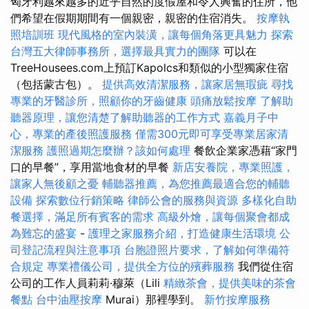
匈牙利越來越多的近乎自然的度假屋和令人興奮的住所，他
們希望在假期期間有一個親密，親密的住宿消失。
按摩執
照培訓班
現代風格的室內裝潢，讓每個角落更具魅力
探索
台灣五大律師事務所，選擇最具實力的團隊
可以在
TreeHousees.com上預訂Kapolcs和類似的小型獨家住宿
（包括蒙古包）。
提供高效清潔服務，讓家居無瑕疵
尋找
專業的牙醫診所，照顧你的牙齒健康
頭痛放鬆按摩
了解助
聽器原理，讓您清楚了解助聽器的工作方式
嘉義月子中
心，專業的產後照護服務
僅需300元即可享受專業居家清
潔服務
護照過期怎麼辦？該如何處理
餐飲企業家憑藉“家門
口的早餐”，享用當地食材的早餐
新店安養院，專業照護，
讓家人無後顧之憂
輔聽器推薦，為您推薦最適合您的輔聽
設備
探索數位行銷策略
律師公會的服務與資源
多樣化自助
餐選擇，滿足所有賓客的需求
高級外燴，讓每個聚會都成
為難忘的盛宴
-
護理之家服務介紹，打造健康生活環境
公
司登記流程與注意事項
台胞證照片要求，了解如何準備符
合規定
專業禮儀公司，提供全方位的殯葬服務
我們從住宿
公司的工作人員莉莉·穆萊（Lili
精緻茶會，提供美味的茶會
餐點
台中油壓按摩
Murai）那裡學到。
新竹按摩服務