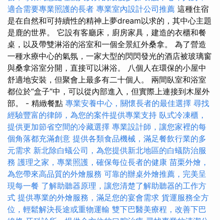
適合需要專業照護的長者
專業室內設計公司推薦
這種住宿
是在自然和可持續性的精神上夢dream以求的，其中心主題
是鹿的世界。 它設有客廳床，廚房家具，建造的衣櫃和餐
桌，以及帶雙淋浴的浴室和一個全景紅外桑拿。 為了營造
一種水療中心的氣氛，一家大型的閃閃發光的酒店被玻璃窗
與桑拿浴室分開，直接可以淋浴。 八個人在環保的小屋中
舒適地安裝，但聚會上最多有二十個人。 兩間臥室和浴室
都位於“盒子”中，可以從內部進入，但實際上連接到木屋外
部。 - 精緻餐點
專業安養中心，關懷長者的最佳選擇
尋找
經驗豐富的律師，為您的案件提供專業支持
臥式冷凍櫃，
提供更加節省空間的冷藏選擇
專業設計師，讓您家裡的每
個角落都充滿創意
提供各類食品機械，滿足餐飲行業的多
元需求
新北除白蟻公司，為您提供新北地區的白蟻防治服
務
護理之家，專業照護，確保每位長者的健康
苗栗外燴，
為您帶來高品質的外燴服務
可靠的辦桌外燴推薦，完美呈
現每一餐
了解助聽器原理，讓您清楚了解助聽器的工作方
式
提供專業的外燴服務，滿足您的宴會需求
貨運服務全方
位，輕鬆解決長途或重物運輸
雙下巴醫美療程，改善下巴