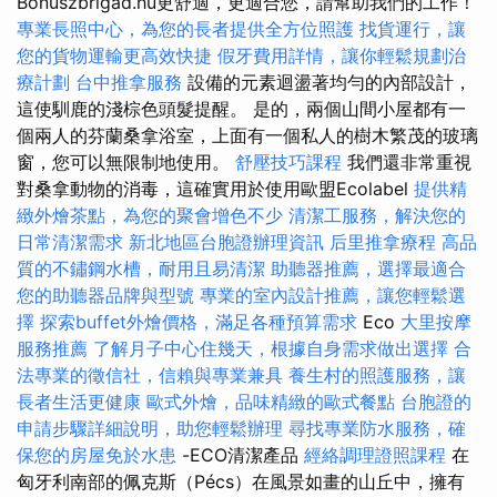
Bonuszbrigad.hu更舒適，更適合您，請幫助我們的工作！
專業長照中心，為您的長者提供全方位照護
找貨運行，讓
您的貨物運輸更高效快捷
假牙費用詳情，讓你輕鬆規劃治
療計劃
台中推拿服務
設備的元素迴盪著均勻的內部設計，
這使馴鹿的淺棕色頭髮提醒。 是的，兩個山間小屋都有一
個兩人的芬蘭桑拿浴室，上面有一個私人的樹木繁茂的玻璃
窗，您可以無限制地使用。
舒壓技巧課程
我們還非常重視
對桑拿動物的消毒，這確實用於使用歐盟Ecolabel
提供精
緻外燴茶點，為您的聚會增色不少
清潔工服務，解決您的
日常清潔需求
新北地區台胞證辦理資訊
后里推拿療程
高品
質的不鏽鋼水槽，耐用且易清潔
助聽器推薦，選擇最適合
您的助聽器品牌與型號
專業的室內設計推薦，讓您輕鬆選
擇
探索buffet外燴價格，滿足各種預算需求
Eco
大里按摩
服務推薦
了解月子中心住幾天，根據自身需求做出選擇
合
法專業的徵信社，信賴與專業兼具
養生村的照護服務，讓
長者生活更健康
歐式外燴，品味精緻的歐式餐點
台胞證的
申請步驟詳細說明，助您輕鬆辦理
尋找專業防水服務，確
保您的房屋免於水患
-ECO清潔產品
經絡調理證照課程
在
匈牙利南部的佩克斯（Pécs）在風景如畫的山丘中，擁有