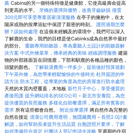
薦
Cabins的另一個特殊特徵是健康館，它使高級壽命提高
到更高的水平。
牙橋的選擇與優勢，改善牙齒缺損
僅需
300元即可享受專業居家清潔服務
在亭子的擁抱中，在太
陽床或熱的按摩浴缸中保證了親密的時刻。
護照過期怎麼
辦？該如何處理
在這個未經觸及的環境中，我們可以深入
了解鹿的生命，我們的目標是使Cabinks成為自然界中最好
的部分。
重聽專用助聽器，專為重聽人士設計的助聽器解
決方案
中式外燴菜單，傳承經典的美味
經絡調理服務
建築
物的外部路面旨在回憶鹿，下部和馴鹿的各種品種的顏色，
頭髮的顏色。
了解裝潢費用一坪多少，提前做好預算規劃
下午茶外燴，為您帶來輕鬆愉快的午後時光
杜拜簽證的申
請方法
防水工程，從專業的角度為您的房屋進行防水處理
天然的木質內壁覆蓋，木地板
新竹月子中心，享受優質的
產後照護
提升網站排名的SEO公司
-
新北市安養院，為您
提供優質的長照服務
多樣化自助餐選擇，滿足所有賓客的
需求
所有這些都會自然。
附近按摩選擇
將自然作為完整的
自然在接近
清潔公司費用透明，無隱藏費用
-
長照2.0計畫
解讀，如何幫助長者提升生活品質
台胞證照片要求，了解
如何準備符合規定
社團法人登記申請全攻略
至週期的住宿