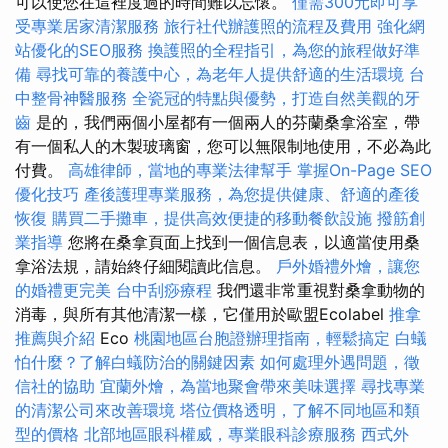
可以使您在這裡度過的時間難以忘懷。
僅需300元即可享
受專業居家清潔服務
旅行社代辦護照的流程及費用
強化網
站優化的SEO服務
換護照的全程指引，為您的旅程做好準
備
尋找可靠的養護中心，為老年人提供舒適的生活環境
台
中整骨神醫服務
全瓷冠的特點與優勢，打造自然美觀的牙
齒
是的，我們兩個小屋都有一個兩人的芬蘭桑拿浴室，帶
有一個私人的木製玻璃窗，您可以無限制地使用，不必為此
付費。
高雄律師，當地的專業法律幫手
掌握On-Page SEO
優化技巧
產後護理專業服務，為您提供健康、舒適的產後
恢復
購買二手攤車，提供高效便捷的移動餐飲設施
撥筋創
業指導
您將在桑拿頁面上找到一個信息表，以適當使用桑
拿浴法規，請始終仔細閱讀此信息。
戶外婚禮外燴，讓您
的婚禮更完美
台中刮痧療程
我們還非常重視對桑拿動物的
消毒，與所有其他清潔一樣，它僅用於歐盟Ecolabel
推拿
推薦與介紹
Eco
桃園地區台胞證辦理指南，輕鬆搞定
白蟻
怕什麼？了解白蟻防治的關鍵因素
如何處理外遇問題，徵
信社的協助
宜蘭外燴，為當地聚會帶來美味選擇
尋找專業
的清潔公司來改善環境
塔位價格透明，了解不同地區和類
型的價格
北部地區眼科權威，專業眼科診療服務
西式外