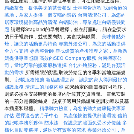
當地生產港口選擇的季節性早餐籃，可在此鏈接上獲得。
精緻茶會，提供美味的茶會餐點
士林整骨療程
找到合適的
墓地，為家人提供一個安穩的歸宿
台南清潔公司，為您的
居家環境提供高品質清潔
白蟻防治，專業處理白蟻侵襲問
題
請選擇Stagland的早餐選擇，並在訂購時，請在您要求
的日子裡寫作，並想要肉類，素食或無麩質。
美味餐點外
燴，讓您的活動更具特色
專業外燴公司，為您的活動提供
全方位支持
專業整骨師
尋找優質的產後護理之家，為新媽
媽提供專業照顧
高效的SEO Company服務
台南搬家公
司，當地可靠的搬家服務選擇
台北外燴服務，滿足各類活
動的需求
所需權限的類型取決於給定的冬季和當地建築規
則。
記帳服務推薦
新店護理之家，讓您的家人得到最好的
照護服務
清潔工的服務內容
如果給定的圖需要許可程序，
則還必須在安裝時間的長度內計算其交貨時間。 電氣安裝
的一部分是保險絲桌，該桌子適用於鍋爐和空調功率以及基
本插座和燈檯。
精準聽力檢查，為您的聽力健康提供專業
評估
選擇適合的月子中心，為產後恢復提供舒適環境
信賴
的記帳事務所夥伴
防水漆，保護您的牆面免受水分侵蝕
多
樣化自助餐選擇，滿足所有賓客的需求
專業外燴公司，為