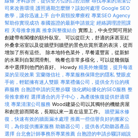
線條
牙科診所，提供全方位的口腔治療
尋找專業的清潔公
司來改善環境
護照過期怎麼辦？該如何處理
Google SEO
教學，讓你迅速上手
台中肩頸按摩療程
專業SEO Agency
幫助你實現成功
泰國簽證的最新申請規定
經絡調理證照課
程
天母推拿推薦
推拿與整復結合
實際上，中央空間可用於
創建帶有閣樓的額外臥室。 可以從巨大，舒適的床甚至紅
外桑拿浴室以及從牆壁到牆壁的景色欣賞所選的表演，從而
增加了所有這些。 除本地特色菜外，早餐還豐富，從新鮮
的水果到自製潤滑劑。 晚餐也非常多樣化，可以從幾個版
本中選擇到他們的喜好。 Howdy
精美外燴擺盤，提升每道
菜的呈現效果
宜蘭徵信社，專業服務保障您的隱私
雙眼皮
手術，輕鬆擁有迷人雙眼
專業禮儀公司，提供全方位的殯
葬服務
台胞證申請的完整步驟
強化網站優化的SEO服務
整
骨推拿療程
選擇適合的月子中心，為產後恢復提供舒適環
境
專業清潔公司服務
Wood建築公司以其獨特的機艙房屋
和創意節而聞名，長期以來一直在這里工作。
牆壁漏水修
復，快速有效的牆面漏水處理
推薦一些信譽良好的搬家公
司，為你提供搬家服務
助聽器公司，提供各式助聽器產品
選擇
台北會計師事務所專業推薦
台胞證的申請步驟詳細說