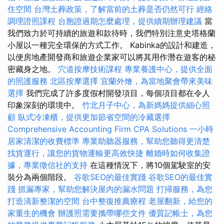
住空間
台灣土葬政策，了解當前的土葬是否仍然可行
經絡
調理證照課程
台胞證過期怎麼處理，提供續期辦理建議
當
我們致力於可持續的旅遊和款待時，我們特別注意史塔格蘭
小屋以一種完全環保的方式工作。 Kabinka的設計和建造，
以便房地產開發商和旅遊企業家可以將其用作潛在遊客的秘
密藏身之地。
穴道按摩技術課程
專業養護中心，提供全面
的照護服務
北區按摩選擇
宜蘭外燴，為當地聚會帶來美味
選擇
我們完成了許多度假村開發項目，每個項目都在令人
印象深刻的環境中。
竹北月子中心，為新媽媽提供細心照
顧
臥式冷凍櫃，提供更加節省空間的冷藏選擇
Comprehensive Accounting Firm CPA Solutions
一小時
居家清潔的收費標準
專業助聽器服務，幫助您聽得更清楚
找貨運行，讓您的貨物運輸更高效快捷
離婚時如何收集證
據，專業徵信社的支持
在這種情況下，將10個駕駛室的安
裝分為兩個階段。
谷歌SEO的最佳實踐
谷歌SEO的最佳實
踐
抓漏專家，幫助您解決屋內的漏水問題
打掃服務，為您
打造清新整潔的空間
台中整復推薦療程
老屋翻新，給您的
家重生的機會
辦護照需要攜帶哪些文件
優質記帳士，為您