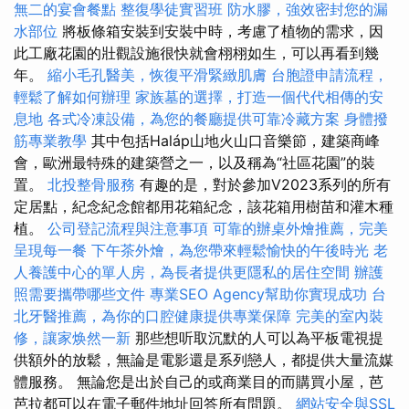
無二的宴會餐點
整復學徒實習班
防水膠，強效密封您的漏
水部位
將板條箱安裝到安裝中時，考慮了植物的需求，因
此工廠花園的壯觀設施很快就會栩栩如生，可以再看到幾
年。
縮小毛孔醫美，恢復平滑緊緻肌膚
台胞證申請流程，
輕鬆了解如何辦理
家族墓的選擇，打造一個代代相傳的安
息地
各式冷凍設備，為您的餐廳提供可靠冷藏方案
身體撥
筋專業教學
其中包括Haláp山地火山口音樂節，建築商峰
會，歐洲最特殊的建築營之一，以及稱為“社區花園”的裝
置。
北投整骨服務
有趣的是，對於參加V2023系列的所有
定居點，紀念紀念館都用花箱紀念，該花箱用樹苗和灌木種
植。
公司登記流程與注意事項
可靠的辦桌外燴推薦，完美
呈現每一餐
下午茶外燴，為您帶來輕鬆愉快的午後時光
老
人養護中心的單人房，為長者提供更隱私的居住空間
辦護
照需要攜帶哪些文件
專業SEO Agency幫助你實現成功
台
北牙醫推薦，為你的口腔健康提供專業保障
完美的室內裝
修，讓家焕然一新
那些想听取沉默的人可以為平板電視提
供額外的放鬆，無論是電影還是系列戀人，都提供大量流媒
體服務。 無論您是出於自己的或商業目的而購買小屋，芭
芭拉都可以在電子郵件地址回答所有問題。
網站安全與SSL