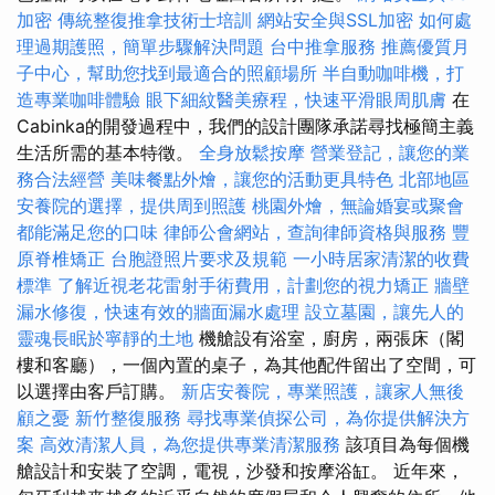
加密
傳統整復推拿技術士培訓
網站安全與SSL加密
如何處
理過期護照，簡單步驟解決問題
台中推拿服務
推薦優質月
子中心，幫助您找到最適合的照顧場所
半自動咖啡機，打
造專業咖啡體驗
眼下細紋醫美療程，快速平滑眼周肌膚
在
Cabinka的開發過程中，我們的設計團隊承諾尋找極簡主義
生活所需的基本特徵。
全身放鬆按摩
營業登記，讓您的業
務合法經營
美味餐點外燴，讓您的活動更具特色
北部地區
安養院的選擇，提供周到照護
桃園外燴，無論婚宴或聚會
都能滿足您的口味
律師公會網站，查詢律師資格與服務
豐
原脊椎矯正
台胞證照片要求及規範
一小時居家清潔的收費
標準
了解近視老花雷射手術費用，計劃您的視力矯正
牆壁
漏水修復，快速有效的牆面漏水處理
設立墓園，讓先人的
靈魂長眠於寧靜的土地
機艙設有浴室，廚房，兩張床（閣
樓和客廳），一個內置的桌子，為其他配件留出了空間，可
以選擇由客戶訂購。
新店安養院，專業照護，讓家人無後
顧之憂
新竹整復服務
尋找專業偵探公司，為你提供解決方
案
高效清潔人員，為您提供專業清潔服務
該項目為每個機
艙設計和安裝了空調，電視，沙發和按摩浴缸。 近年來，