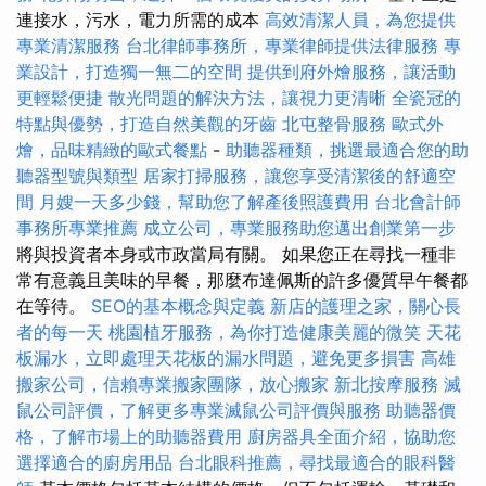
連接水，污水，電力所需的成本
高效清潔人員，為您提供
專業清潔服務
台北律師事務所，專業律師提供法律服務
專
業設計，打造獨一無二的空間
提供到府外燴服務，讓活動
更輕鬆便捷
散光問題的解決方法，讓視力更清晰
全瓷冠的
特點與優勢，打造自然美觀的牙齒
北屯整骨服務
歐式外
燴，品味精緻的歐式餐點
-
助聽器種類，挑選最適合您的助
聽器型號與類型
居家打掃服務，讓您享受清潔後的舒適空
間
月嫂一天多少錢，幫助您了解產後照護費用
台北會計師
事務所專業推薦
成立公司，專業服務助您邁出創業第一步
將與投資者本身或市政當局有關。 如果您正在尋找一種非
常有意義且美味的早餐，那麼布達佩斯的許多優質早午餐都
在等待。
SEO的基本概念與定義
新店的護理之家，關心長
者的每一天
桃園植牙服務，為你打造健康美麗的微笑
天花
板漏水，立即處理天花板的漏水問題，避免更多損害
高雄
搬家公司，信賴專業搬家團隊，放心搬家
新北按摩服務
滅
鼠公司評價，了解更多專業滅鼠公司評價與服務
助聽器價
格，了解市場上的助聽器費用
廚房器具全面介紹，協助您
選擇適合的廚房用品
台北眼科推薦，尋找最適合的眼科醫