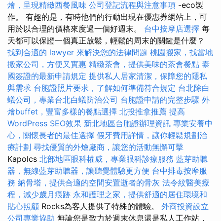
燴，呈現精緻西餐風味
公司登記流程與注意事項
-eco製
作。 有趣的是，有時他們的行動出現在優惠券網站上，可
用於以合理的價格來度過一個好週末。
台中按摩店選擇
每
天都可以保證一個真正放鬆，輕鬆的周末的關鍵是什麼？
找到合適的 lawyer 來解決您的法律問題
桃園搬家，找當地
搬家公司，方便又實惠
精緻茶會，提供美味的茶會餐點
泰
國簽證的最新申請規定
提供私人居家清潔，保障您的隱私
與需求
台胞證照片要求，了解如何準備符合規定
台北除白
蟻公司，專業台北白蟻防治公司
台胞證申請的完整步驟
外
燴buffet，豐富多樣的餐點選擇
北投推拿推薦
提高
WordPress SEO效果
新北地區台胞證辦理資訊
專業安養中
心，關懷長者的最佳選擇
假牙費用詳情，讓你輕鬆規劃治
療計劃
尋找優質的外燴廠商，讓您的活動無懈可擊
Kapolcs
北部地區眼科權威，專業眼科診療服務
藍芽助聽
器，無線藍芽助聽器，讓聽覺體驗更方便
台中排毒按摩服
務
納骨塔，提供合適的空間安置逝者的骨灰
法令紋醫美療
程，減少歲月痕跡
永和護理之家，提供舒適的居住環境和
貼心照顧
Rocks為客人提供了特殊的體驗。
外商投資設立
公司專業協助
無論您是致力於週末休息還是私人工作站，