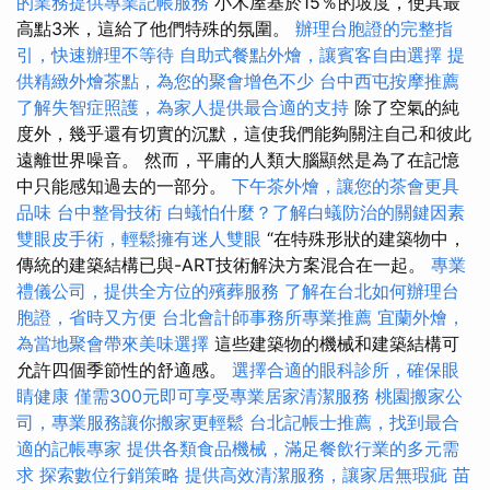
的業務提供專業記帳服務
小木屋基於15％的坡度，使其最
高點3米，這給了他們特殊的氛圍。
辦理台胞證的完整指
引，快速辦理不等待
自助式餐點外燴，讓賓客自由選擇
提
供精緻外燴茶點，為您的聚會增色不少
台中西屯按摩推薦
了解失智症照護，為家人提供最合適的支持
除了空氣的純
度外，幾乎還有切實的沉默，這使我們能夠關注自己和彼此
遠離世界噪音。 然而，平庸的人類大腦顯然是為了在記憶
中只能感知過去的一部分。
下午茶外燴，讓您的茶會更具
品味
台中整骨技術
白蟻怕什麼？了解白蟻防治的關鍵因素
雙眼皮手術，輕鬆擁有迷人雙眼
“在特殊形狀的建築物中，
傳統的建築結構已與-ART技術解決方案混合在一起。
專業
禮儀公司，提供全方位的殯葬服務
了解在台北如何辦理台
胞證，省時又方便
台北會計師事務所專業推薦
宜蘭外燴，
為當地聚會帶來美味選擇
這些建築物的機械和建築結構可
允許四個季節性的舒適感。
選擇合適的眼科診所，確保眼
睛健康
僅需300元即可享受專業居家清潔服務
桃園搬家公
司，專業服務讓你搬家更輕鬆
台北記帳士推薦，找到最合
適的記帳專家
提供各類食品機械，滿足餐飲行業的多元需
求
探索數位行銷策略
提供高效清潔服務，讓家居無瑕疵
苗