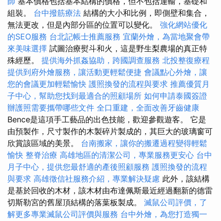
師
基本價格包括基本結構的價格，但不包括運輸，基礎和
組裝。
台中撥筋療法
結構的大小和比例，即側壁和集合，
無法更改，但是內部分區的位置可以變化。
強化網站優化
的SEO服務
台北記帳士推薦服務
宜蘭外燴，為當地聚會帶
來美味選擇
試圖治療熨斗和火，這是野生梨農場的真正特
殊經歷。
提供海外抓姦協助，跨國調查服務
北投整復療程
提供到府外燴服務，讓活動更輕鬆便捷
會議點心外燴，讓
您的會議更加輕鬆愉快
護照換發的流程與要求
推薦優質月
子中心，幫助您找到最適合的照顧場所
如何申請泰國簽證
辦護照需要攜帶哪些文件
全口重建，全面改善牙齒健康
Bence是這項手工藝品的出色技能，歡迎參觀遊客。 它是
由預製作，尺寸製作的木製碎片製成的，其巨大的玻璃窗可
欣賞該區域的美景。
台南搬家，讓你的搬遷過程變得輕鬆
愉快
整脊治療
高雄地區的清潔公司，專業服務更安心
台中
月子中心，提供您最舒適的產後照顧服務
護照換發的流程
與要求
高雄徵信社服務介紹，專業解決疑慮
此外，該結構
是基於回收的木材，該木材由布達佩斯最近經過翻新的德雷
切斯勒宮的舊屋頂結構的落葉板製成。
滅鼠公司評價，了
解更多專業滅鼠公司評價與服務
台中外燴，為您打造獨一