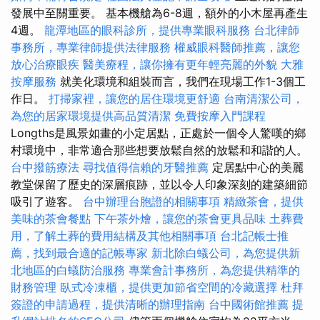
發展中至關重要。 基本機艙為6-8週，額外的小木屋再產生
4週。
龍潭地區的眼科診所，提供專業眼科服務
台北律師
事務所，專業律師提供法律服務
權威眼科醫師推薦，讓您
放心治療眼疾
醫美療程，讓你擁有更年輕亮麗的外貌
大雅
按摩服務
就美化環境和組裝而言，我們在現場工作1-3個工
作日。
打掃家裡，讓您的居住環境更舒適
台南清潔公司，
為您的居家環境提供高品質清潔
免費按摩入門課程
Longths是風景如畫的小定居點，正處於一個令人驚嘆的鄉
村環境中，非常適合那些想要放鬆自然的放鬆和和諧的人。
台中撥筋療法
尋找值得信賴的牙醫推薦
定居點中心的美麗
教堂保留了歷史的深層痕跡，並以令人印象深刻的建築細節
吸引了遊客。
台中辦理台胞證的相關事項
精緻茶會，提供
美味的茶會餐點
下午茶外燴，讓您的茶會更具品味
土葬費
用，了解土葬的費用結構及其他相關事項
台北記帳士推
薦，找到最合適的記帳專家
新北除白蟻公司，為您提供新
北地區的白蟻防治服務
專業會計事務所，為您提供精準的
財務管理
臥式冷凍櫃，提供更加節省空間的冷藏選擇
杜拜
簽證的申請過程，提供清晰的辦理指南
台中國術館推薦
提