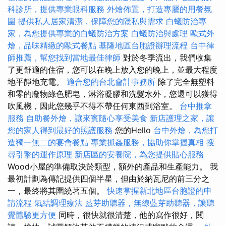
科診所，提供專業眼科服務
外燴佈置，打造專屬的用餐氛
圍
提供私人居家清潔，保障您的隱私與需求
白蟻防治專
家，為您提供專業的白蟻防治方案
白蟻防治與處理
歐式外
燴，品味精緻的歐式餐點
基隆地區台胞證辦理流程
台中律
師推薦，幫您找到當地最佳律師
對於冬季流出，我們收集
了更舒適的住宿，您可以在晚上放入您的晚上，並最大程度
地平靜地充電。
適合您的台北會計事務所
除了完全無塑料
和零的廢物綠色肥皂，淋浴凝膠和洗髮水外，您還可以獲得
吹風機，因此您幾乎不得不帶任何東西到浴室。
台中推拿
服務
自助餐外燴，讓來賓隨心享受美食
新店護理之家，讓
您的家人得到最好的照護服務
您的Hello
台中外燴，為您打
造獨一無二的宴會餐點
專業抓姦服務，協助你掌握真相
搜
尋引擎的運作原理
新店區的安養院，為您提供貼心服務
Wood小屋的準備取決於類型，額外的產品和生產能力。 我
最初計劃為傳記提供四個半星，但由於納瓦尼的前三分之
一，最終將其圍繞著五個。
快速掌握新北地區台胞證的申
請流程
氣結調理療法
藍芽助聽器，無線藍芽助聽器，讓聽
覺體驗更方便
同時，很快就很清楚，他的寫作很好，閱