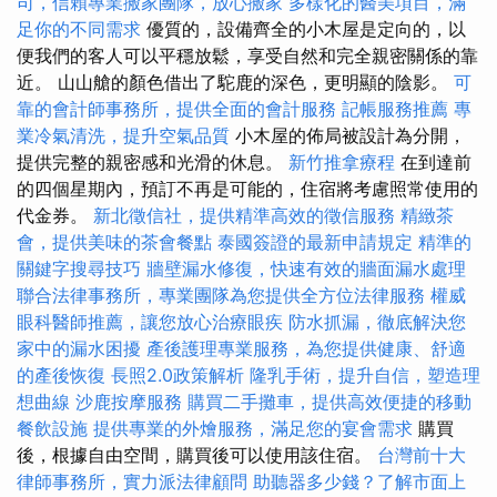
司，信賴專業搬家團隊，放心搬家
多樣化的醫美項目，滿
足你的不同需求
優質的，設備齊全的小木屋是定向的，以
便我們的客人可以平穩放鬆，享受自然和完全親密關係的靠
近。 山山艙的顏色借出了駝鹿的深色，更明顯的陰影。
可
靠的會計師事務所，提供全面的會計服務
記帳服務推薦
專
業冷氣清洗，提升空氣品質
小木屋的佈局被設計為分開，
提供完整的親密感和光滑的休息。
新竹推拿療程
在到達前
的四個星期內，預訂不再是可能的，住宿將考慮照常使用的
代金券。
新北徵信社，提供精準高效的徵信服務
精緻茶
會，提供美味的茶會餐點
泰國簽證的最新申請規定
精準的
關鍵字搜尋技巧
牆壁漏水修復，快速有效的牆面漏水處理
聯合法律事務所，專業團隊為您提供全方位法律服務
權威
眼科醫師推薦，讓您放心治療眼疾
防水抓漏，徹底解決您
家中的漏水困擾
產後護理專業服務，為您提供健康、舒適
的產後恢復
長照2.0政策解析
隆乳手術，提升自信，塑造理
想曲線
沙鹿按摩服務
購買二手攤車，提供高效便捷的移動
餐飲設施
提供專業的外燴服務，滿足您的宴會需求
購買
後，根據自由空間，購買後可以使用該住宿。
台灣前十大
律師事務所，實力派法律顧問
助聽器多少錢？了解市面上