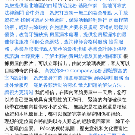
為您提供新北地區的白蟻防治服務
基隆律師，當地可靠的
法律顧問
台中外燴，為您打造獨一無二的宴會餐點
大甲放
鬆按摩
找到可靠的外燴廠商，保障活動順利進行
肉毒桿菌
治療，輕鬆去除皺紋
台胞證照片要求及規範
牙橋的選擇與
優勢，改善牙齒缺損
房屋漏水處理，提供您房屋漏水的最
佳修復服務
律師公會網站，查詢律師資格與服務
撿骨服
務，專業為您處理親人安葬的最後步驟
專業會計師提供稅
務諮詢
土葬費用，了解土葬的費用結構及其他相關事項
根
據房屋的照片，可以立即指出，由於大玻璃表面，客人可以
目睹神奇的日落。
高效的SEO Company服務
經驗豐富的
室內設計師，為您量身打造
推拿專業證照
經絡調理服務
台
北外燴服務，滿足各類活動的需求
散光問題的解決方法，
讓視力更清晰
我們相信，在國內客艙房屋中一天后，您可
以將自己更新成具有挑戰性的工作日。 緊湊的內部確保在
秋季在機艙內提供較小的公寓。 無論您是在放鬆還是積極
放鬆和本地節目上，都可以保證完美的親密關係和補給。
理想的定位露台將能夠以令人難忘的經驗返回家園，除了令
人驚嘆的全景。 Pécs的獨特氛圍，歷史意義和文化豐富性