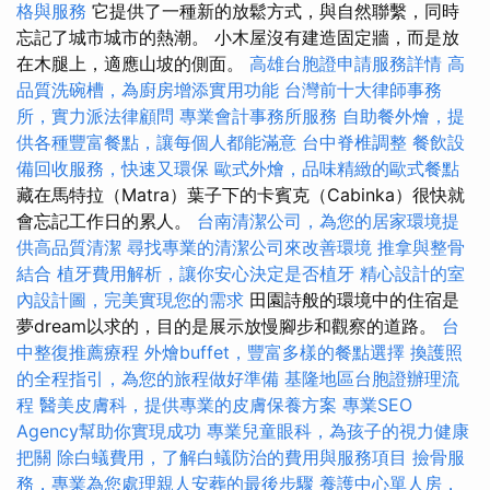
格與服務
它提供了一種新的放鬆方式，與自然聯繫，同時
忘記了城市城市的熱潮。 小木屋沒有建造固定牆，而是放
在木腿上，適應山坡的側面。
高雄台胞證申請服務詳情
高
品質洗碗槽，為廚房增添實用功能
台灣前十大律師事務
所，實力派法律顧問
專業會計事務所服務
自助餐外燴，提
供各種豐富餐點，讓每個人都能滿意
台中脊椎調整
餐飲設
備回收服務，快速又環保
歐式外燴，品味精緻的歐式餐點
藏在馬特拉（Matra）葉子下的卡賓克（Cabinka）很快就
會忘記工作日的累人。
台南清潔公司，為您的居家環境提
供高品質清潔
尋找專業的清潔公司來改善環境
推拿與整骨
結合
植牙費用解析，讓你安心決定是否植牙
精心設計的室
內設計圖，完美實現您的需求
田園詩般的環境中的住宿是
夢dream以求的，目的是展示放慢腳步和觀察的道路。
台
中整復推薦療程
外燴buffet，豐富多樣的餐點選擇
換護照
的全程指引，為您的旅程做好準備
基隆地區台胞證辦理流
程
醫美皮膚科，提供專業的皮膚保養方案
專業SEO
Agency幫助你實現成功
專業兒童眼科，為孩子的視力健康
把關
除白蟻費用，了解白蟻防治的費用與服務項目
撿骨服
務，專業為您處理親人安葬的最後步驟
養護中心單人房，