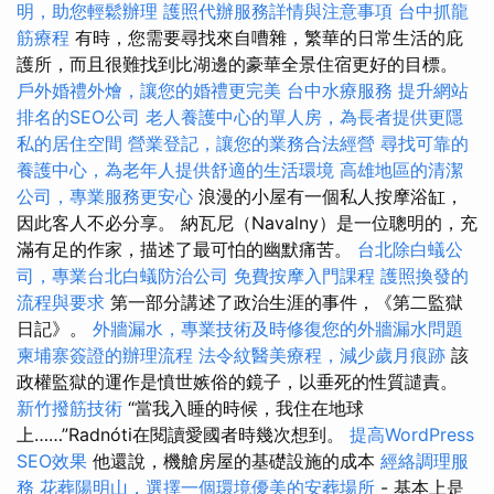
明，助您輕鬆辦理
護照代辦服務詳情與注意事項
台中抓龍
筋療程
有時，您需要尋找來自嘈雜，繁華的日常生活的庇
護所，而且很難找到比湖邊的豪華全景住宿更好的目標。
戶外婚禮外燴，讓您的婚禮更完美
台中水療服務
提升網站
排名的SEO公司
老人養護中心的單人房，為長者提供更隱
私的居住空間
營業登記，讓您的業務合法經營
尋找可靠的
養護中心，為老年人提供舒適的生活環境
高雄地區的清潔
公司，專業服務更安心
浪漫的小屋有一個私人按摩浴缸，
因此客人不必分享。 納瓦尼（Navalny）是一位聰明的，充
滿有足的作家，描述了最可怕的幽默痛苦。
台北除白蟻公
司，專業台北白蟻防治公司
免費按摩入門課程
護照換發的
流程與要求
第一部分講述了政治生涯的事件，《第二監獄
日記》。
外牆漏水，專業技術及時修復您的外牆漏水問題
柬埔寨簽證的辦理流程
法令紋醫美療程，減少歲月痕跡
該
政權監獄的運作是憤世嫉俗的鏡子，以垂死的性質譴責。
新竹撥筋技術
“當我入睡的時候，我住在地球
上……”Radnóti在閱讀愛國者時幾次想到。
提高WordPress
SEO效果
他還說，機艙房屋的基礎設施的成本
經絡調理服
務
花葬陽明山，選擇一個環境優美的安葬場所
- 基本上是