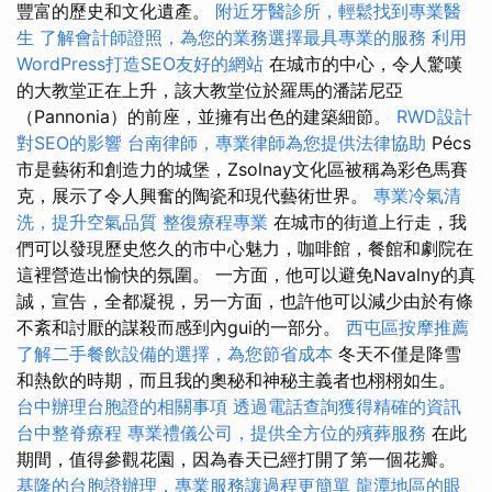
豐富的歷史和文化遺產。
附近牙醫診所，輕鬆找到專業醫
生
了解會計師證照，為您的業務選擇最具專業的服務
利用
WordPress打造SEO友好的網站
在城市的中心，令人驚嘆
的大教堂正在上升，該大教堂位於羅馬的潘諾尼亞
（Pannonia）的前座，並擁有出色的建築細節。
RWD設計
對SEO的影響
台南律師，專業律師為您提供法律協助
Pécs
市是藝術和創造力的城堡，Zsolnay文化區被稱為彩色馬賽
克，展示了令人興奮的陶瓷和現代藝術世界。
專業冷氣清
洗，提升空氣品質
整復療程專業
在城市的街道上行走，我
們可以發現歷史悠久的市中心魅力，咖啡館，餐館和劇院在
這裡營造出愉快的氛圍。 一方面，他可以避免Navalny的真
誠，宣告，全都凝視，另一方面，也許他可以減少由於有條
不紊和討厭的謀殺而感到內gui的一部分。
西屯區按摩推薦
了解二手餐飲設備的選擇，為您節省成本
冬天不僅是降雪
和熱飲的時期，而且我的奧秘和神秘主義者也栩栩如生。
台中辦理台胞證的相關事項
透過電話查詢獲得精確的資訊
台中整脊療程
專業禮儀公司，提供全方位的殯葬服務
在此
期間，值得參觀花園，因為春天已經打開了第一個花瓣。
基隆的台胞證辦理，專業服務讓過程更簡單
龍潭地區的眼