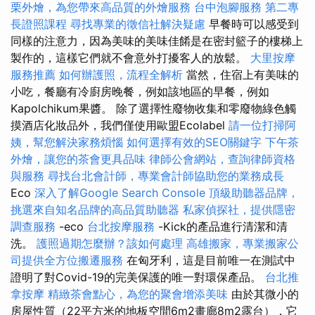
栗外燴，為您帶來高品質的外燴服務
台中泡腳服務
第二專
長證照課程
尋找專業的徵信社解決疑慮
早餐時可以感受到
同樣的注意力，因為美味的美味佳餚是在密封籃子的樓梯上
製作的，這樣它們就不會意外打擾客人的放鬆。
大里按摩
服務推薦
如何辦護照，流程全解析
當然，住宿上有美味的
小吃，餐廳有冷廚房晚餐，例如該地區的早餐，例如
Kapolchikum果醬。 除了選擇性廢物收集和零廢物綠色觸
摸酒店化妝品外，我們僅使用歐盟Ecolabel
請一位打掃阿
姨，幫您解決家務煩惱
如何選擇有效的SEO關鍵字
下午茶
外燴，讓您的茶會更具品味
律師公會網站，查詢律師資格
與服務
尋找台北會計師，專業會計師協助您的業務成長
Eco
深入了解Google Search Console
頂級助聽器品牌，
挑選來自知名品牌的高品質助聽器
私家偵探社，提供隱密
調查服務
-eco
台北按摩服務
-Kick的產品進行清潔和清
洗。
護照過期怎麼辦？該如何處理
高雄搬家，專業搬家公
司提供全方位搬遷服務
在匈牙利，這是目前唯一在測試中
證明了對Covid-19的完美保護的唯一對環保產品。
台北推
拿按摩
精緻茶會點心，為您的聚會增添美味
由於其微小的
房屋性質（22平方米的地板空間6m2畫廊8m2露台），它