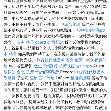
在這個塵世旅程中沒有完美的表現，而我們也是其中的一部
分，所以在今生我們應該努力不斷進步，而不是沉迷於行為
科學家所說的「有毒的完美主義」。 例如，登山寶訓以愉
快、柔和的幸福話語開始，然後很快我們就聽到，除其他
外，不僅不殺生，而且不生氣。
申請台胞證
我們不但被告
知不要犯姦淫，也不能有不純潔的思想。
台中按摩推薦ptt
我們必須把我們的外套送給那些需要的人，然後還有我們的
外套。
台中 整骨 dcard
公司登記
我們必須愛我們的敵
人，祝福那些咒罵我們的人，對那些恨我們的人行善。
台
中 整骨
如果我們堅持下去，在永恆的某個時刻，我們的精
煉將會最終完成。
旅行社代辦護照
餐盒
假牙
1999
餐廳外
燴
年，哈里斯與
數位行銷課程
按摩執照
台中 spa
Arista
玻尿酸
台北 按摩
會計師事務所
Records
旅行社代辦護照
學整骨
子公司
查ip
西式外燴
LaFace
整復師證照
簽署了他
的第一份唱片合約。 我們不應該對自己和他人抱有如此過
高的期望，讓我補充一下，對那些被呼召在教會中服務的人
——就後期聖徒而言，包括所有人，因為我們都被呼召去某
個地方服務。 從這些經文中我們了解到，救主呼召聖職領
袖幫助我們轉向祂尋求救恩，並教導我們祂的誡命，以便我