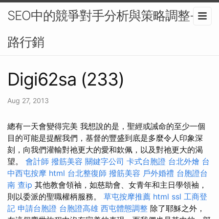
SEO中的競爭對手分析與策略調整-網
路行銷
Digi62sa (233)
Aug 27, 2013
總有一天會變得完美 我想說的是，聖經或誡命的至少一個
目的可能是提醒我們，基督的豐盛到底是多麼令人印象深
刻，向我們灌輸對祂更大的愛和欽佩，以及對祂更大的渴
望。
會計師
撥筋美容
關鍵字公司
卡式台胞證
台北外燴
台
中西屯按摩
html
台北整復師
撥筋美容
戶外婚禮
台胞證台
南
查ip
其他教會領袖，如慈助會、女青年和主日學領袖，
則以委派的聖職權柄服務。
草屯按摩推薦
html
ssl
工商登
記
申請台胞證
台胞證高雄
西屯體態調整
除了耶穌之外，