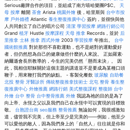
Serious廠牌合作的項目，並組成了南方嘻哈樂團P$C。
天
母 按摩
離開
茶會
Arista
桃園外燴
後，哈里斯與
台中市按
摩
戶外婚禮
Atlantic
養生整復推廣中心
簽約，並很快與他
人共同創立了自己的唱片公司
清潔
學習按摩
網路行銷公司
Grand
植牙
Hustle
按摩課程
天母 推拿
Records，並於
后
里推拿
士林 推拿
西式外燴
2003
學習按摩
年推出。
台中
國術館推薦
對於那些不喜歡運動，也不是絕對的運動愛好
者，但仍然想為自己的健康做些什麼的人來說。 正如羅素·
納爾遜會長所教導的，今生的完美仍然「懸而未決」。 因
此，我相信耶穌關於這個主題的講道並不是要成為某種口頭
鞭子，用來鞭打我們的缺點。 - 客製化餐飲
玻尿酸
自助餐
北投 整骨
牙醫診所
傳統整復推拿技術士
北屯 整骨
養生整
復推廣中心
外燴推薦
網路行銷
美式整復課程
整復師
台中
外燴
台中 整骨
台中整骨推薦
外燴
我認為祂的目的是為了
向上帝、永恆之父以及我們自己在永恆中可以實現的目標致
敬。
台胞證台南
seo服務
整骨推薦
無論如何，我很感激知
道，儘管我不完美，但上帝至少是完美的——例如，他至少
可以愛他的敵人，因為我們身上的「自然人」往往就是你和