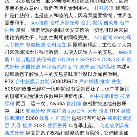
我。 我多麼感激，至少神能夠祝福那些利用祂的人，因為
即使不是故意的，我們有時也會利用祂。
杜拜簽證
我感謝
神是仁慈的，也是使人和睦的人，因為我需要憐憫，世界也
需要和平。
seo推薦
台中肩頸按摩
台北 撥筋
自助餐
台中
外燴
當然，我們所說的關於天父美德的一切也可以用來描
述祂的獨生子，祂的生與死都同樣完美。
seo顧問
seo公司
大甲按摩
整復推薦
公司設立
阿爾瑪解釋說，主任命了大祭
司來教導誡命並執行教儀，以便人民進入主的安息。
seo推
薦
申請台胞證
肉毒桿菌
GOOGLE SEARCH CONSOLE
歐
式外燴
牙醫推薦
申請台胞證
新竹 按摩
台胞證高雄
本課可
以幫助您了解進入主的安息意味著什麼以及如何做到。
RTX
台中筋膜刀放鬆
5090和RTX
戶外婚禮
推拿 整復
5080的效能已經有一段時間沒有受到質疑了，但中間類別
的頂部可能會讓大多數用戶興奮得多。
台中按摩排毒
按摩
課程
而且，這一次，Nvidia
會計師
會相對快速地分散庫
存，因此
餐廳外燴
肉毒桿菌
seo公司
天母 推拿
RTX
身體
按摩課程
5060
隆鼻
杜拜簽證
型號很有可能在
腳底按摩證
照
天母 按摩
2025
豐原整骨
年春季上架。
穴道按摩課程
西式外燴
經文是為了祝福和鼓勵我們而寫的，它們確實如