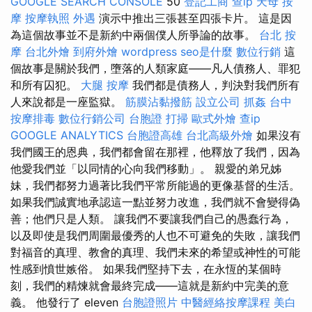
GOOGLE SEARCH CONSOLE
50
登記工商
查ip
天母 按
摩
按摩執照
外遇
演示中推出三張甚至四張卡片。 這是因
為這個故事並不是新約中兩個僕人所爭論的故事。
台北 按
摩
台北外燴
到府外燴
wordpress
seo是什麼
數位行銷
這
個故事是關於我們，墮落的人類家庭——凡人債務人、罪犯
和所有囚犯。
大腿 按摩
我們都是債務人，判決對我們所有
人來說都是一座監獄。
筋膜沾黏撥筋
設立公司
抓姦
台中
按摩排毒
數位行銷公司
台胞證
打掃
歐式外燴
查ip
GOOGLE ANALYTICS
台胞證高雄
台北高級外燴
如果沒有
我們國王的恩典，我們都會留在那裡，他釋放了我們，因為
他愛我們並「以同情的心向我們移動」。 親愛的弟兄姊
妹，我們都努力過著比我們平常所能過的更像基督的生活。
如果我們誠實地承認這一點並努力改進，我們就不會變得偽
善；他們只是人類。 讓我們不要讓我們自己的愚蠢行為，
以及即使是我們周圍最優秀的人也不可避免的失敗，讓我們
對福音的真理、​​教會的真理、我們未來的希望或神性的可能
性感到憤世嫉俗。 如果我們堅持下去，在永恆的某個時
刻，我們的精煉就會最終完成——這就是新約中完美的意
義。 他發行了 eleven
台胞證照片
中醫經絡按摩課程
美白