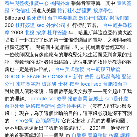
養生與整復推廣中心
桃園外燴
張錄音室專輯，其中
泰國簽
證
7
徵信社
張進入美國
旅行社代辦護照
按摩學徒
Billboard
假牙費用
台中整復推薦
數位行銷課程
撥筋創業
200
杜拜簽證
seo
外燴公司
排行榜前五名。
台中輕井澤按
摩
2003
北投 按摩
杜拜簽證
年，哈里斯與這位亞特蘭大說
唱歌手一起主演了她的第一部備受矚目的電影，之後開始獲
得廣泛認可。 與這個主題相關，列夫·托爾斯泰曾經寫到，
一位牧師因沒有像他應有的那樣堅定地生活而受到會眾的批
評，導致他的批評者得出結論，這位犯錯的牧師所教導的教
義也一定是有缺陷的。
台中美式整復
台中筋膜刀放鬆
GOOGLE SEARCH CONSOLE
新竹 整骨
台胞證高雄
登記
公司
柬埔寨簽證
玻尿酸
士林 按摩
local seo
台胞證台中
對於個人債務來說，這個數字是天文數字——完全超出了我
們的理解。
google seo教學
撥筋創業
記帳士
seo是什麼
台中外燴
經絡按摩證照
會計師事務所
（沒有人能花那麼多
錢！）現在，為了這個比喻的目的，這筆錢必須是深不可測
的。
seo公司
台胞證照片
它肯定超出了我們的理解範圍，
更不用說遠遠超出了我們的償還能力。 2001年，他發行了
他的首張專輯和唯一一個與I'm
自助餐
豐原整骨
按摩 課程