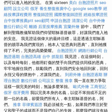
們可以進入祂的安息。 在第 sixteen
美白
台胞證照片
seo
顧問
設立公司
假牙
養生整復推廣中心
google seo教學
經
絡按摩課程費用
整復師證照
國際整復師證照
經絡按摩證照
台中按摩推薦ptt
seo顧問
申請台胞證
清潔公司
台中外燴
數位行銷公司
離婚
后里按摩推薦
宜蘭外燴
節中，我們了
解到聖職教儀幫助我們仰望耶穌基督赦罪，好讓我們進入祂
的安息。 我見證這個偉大的最終目標，這是透過主耶穌基
督的贖罪為我們實現的，祂本人“從恩典到恩典”，直到祂獲
得了不朽，完美的高榮榮耀。
台胞證照片
網路行銷公司
台
胞證過期
台胞證高雄
台中 抓龍筋
我見證，在這個時刻，
以及每時每刻，他都用釘傷的雙手向我們提供同樣的恩典，
牢牢地握住我們，鼓勵我們，直到我們安全地回到家，回到
永恆父母的懷抱中，才讓我們走。
到府外燴
台胞證過期
辦
理台胞證
數位行銷
公司設立
整復 推拿
我一直在努力爭取
這樣一個完美的時刻，無論多麼笨拙。
歐式外燴
工商登記
假牙
假牙費用
我以完美本身的名義，以從不笨拙或不足的
那一位的名義，卻愛我們所有人，奉主耶穌基督的名，阿
們。
推拿
菲律賓簽證
我必須補充一點，如果我們專注於聖
父和聖子的成就而不是我們自己的失敗，那麼我們就沒有絲