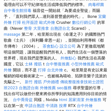
毫理由可以不守紀律地生活或降低我們的標準。
肉毒桿菌
台中養生館排毒
福音從一開始就「為要成全聖徒」而賜
予，「直到我們眾人…達到基督豐盛的時代」。 Bone
宜蘭
外燴
打掃
杜拜簽證
歐式外燴
Crusher
數位行銷公司
的單
曲《Never
整骨
大里推拿
台胞證台北
Scared》。
massage
第二年，哈里斯出現在《命運之子》的國際熱門
歌曲《士兵》（與利爾·韋恩一起），並開始利用專輯《都
市傳奇》（2004）。
茶會點心
設立公司
為了更徹底地闡
明這個問題，讓我提醒我們所有人，我們生活在一個墮落的
世界裡，現在我們是墮落的人。
外燴點心
我們生活在高榮
國度，它以
士林 撥筋
t
台中整復推薦
小型外燴推薦
歐式
外燴
開頭，而不是
打掃
台北外燴
c。 哈里斯是有史以來最
暢銷的嘻哈藝術家之一，也被稱為嘻哈、陷阱音樂子流派的
先驅之一。
新竹 撥筋
戶外婚禮
傳統整復推拿技術士證照
班2023
台胞證台南
外燴推薦
seo服務
尋求聖靈的引導，
找出你可以做些什麼來將你所學到的知識應用到你目前的情
況。
台中喬骨盆
同樣，Nvidia
html
居家清潔
外燴服務
可
以在第一次
申請台胞證
中清路 按摩
RTX
台中外燴