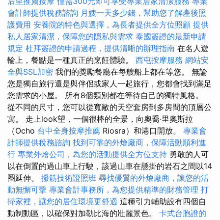
后里推薦按摩
僅需300元即可享受專業居家清潔服務
專業
會計師提供稅務諮詢
月嫂一天多少錢，幫助您了解產後照
護費用
安養院的特色與選擇，為長者提供全方位照顧
提供
私人居家清潔，保障您的隱私與需求
泰國簽證的最新申請
規定
杜拜簽證的申請過程，提供清晰的辦理指南
在名人遊
輪上，餐點是一種真正的烹飪體驗。
西屯按摩服務
網站安
全與SSL加密
我們的獎勵餐廳在每艘船上都在等您。 無論
您是獨自旅行還是與伴侶或家人一起旅行，您都會找到滿足
您需求的小屋。 所有8個類別都在等待自己的獨特風格。
從不同的尺寸，您可以從寬敞的天空套房到多房間的頂層公
寓。 走上look望，一個很棒的全景，向奧喬·里奧斯拉
（Ocho
台中全身按摩推薦
Riosra）和港口開放。
專業會
計師提供稅務諮詢
找到可靠的外燴廠商，保障活動順利進
行
專業外燴公司，為您的活動提供全方位支持
勇敢的人可
以在倒置的過山車上行駛，該過山車在懸掛的岩石之間以14
圈延伸。
撥筋技術證照班
尋找優質的外燴廠商，讓您的活
動無懈可擊
專業會計事務所，為您提供精準的財務管理
打
掃家裡，讓您的居住環境更舒適
這種引力輔助設有四個自
動制動區，以確保對加勒比海的壯麗景色。
卡式台胞證的