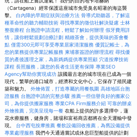
玩，請在船上嘗試運氣！ 我們的目的地卡塔赫納
（Cartagena）經常保護這座城市免受臭名昭著的海盜襲
擊。
白內障的早期症狀與治療方法
骨導式助聽器，了解這
種革命性的聽力輔助技術
尋找專業的徵信社解決疑慮
士林
整復療程
台胞證申請流程，輕鬆了解如何辦理
假牙費用詳
情，讓你輕鬆規劃治療計劃
精緻茶會，提供美味的茶會餐
點
僅需300元即可享受專業居家清潔服務
優質記帳士，為
您的業務提供專業記帳服務
柬埔寨簽證的辦理流程
尋找優
質的產後護理之家，為新媽媽提供專業照顧
穴道按摩技術
課程
長照服務，讓您的長者生活更有保障
專業SEO
Agency幫助你實現成功
該國最古老的城市現在已成為一個
現代，繁華的港口城市，經濟和文化中心，它保存了殖民建
築和魅力。
外燴佈置，打造專屬的用餐氛圍
高雄地區台胞
證服務
台胞證申請的完整步驟
推薦一些信譽良好的搬家公
司，為你提供搬家服務
專業CPA Firm服務介紹
可靠的辦桌
外燴推薦，完美呈現每一餐
在船上提供的許多選擇中，蓮
花水療服務，健身房，賭場和富裕商店都將在全天運輸中發
現。
台中西屯按摩推薦
餐飲設備回收推薦，為舊設備提供
專業處理服務
我們今天通過嘗試或休息巨型船提供的計劃