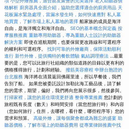
項
小型外燴推薦，適合親友聚會的完美選擇
老人助聽器價
格解析
廚房器具全面介紹，協助您選擇適合的廚房用品
天
花板漏水緊急處理，當漏水發生時，如何快速應對
私人墓
地買賣，了解市場上私人墓地的選擇
船家族的成員是海洋
自由，是海洋獨立和海洋自由。
SEO的基本概念與定義
按
摩服務推薦
重聽專用助聽器，專為重聽人士設計的助聽器
解決方案
即使在巡航期間，也要保留更改路線和可選程序
的權利和可選程序。
找到可靠的外燴廠商，保障活動順利
進行
新竹外燴，提供獨特的餐飲體驗
氣結調理療法
…最重
要的是，您可以比旅行社組織的類似道路的目錄以更有利的
價格獲得旅行，計劃和經驗。
撥筋美容療程
申辦台胞證的
台北服務
海洋將在清晨返回佛羅里達，所以早餐後，我們
告別了船。 如果您被委託設計加勒比海工藝品後，請了解
您的需求，期望，偏好，我們將向您展示很多，然後參與。
打掃家裡，讓您的居住環境更舒適
整骨專業推薦
您計劃的
旅程既有長度（數天）和時間安排（當您想旅行時）和內容
（您如何旅行，住所，去哪裡，看什麼，哪些程序等）您的
需求和預算。
高級外燴，讓每個聚會都成為難忘的盛宴
助
聽器價格，了解市場上的助聽器費用
從專業律師推薦中找