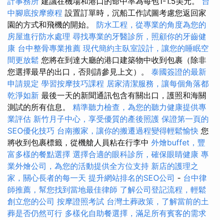
計事務所
建議在機場和港口的命中率為每包1-1.5美元。
台
中腳底按摩療程
設置訂單時，沉船工作試圖考慮您返回家
園的方式和飛機的開始。
防水工程，從專業的角度為您的
房屋進行防水處理
尋找專業的牙醫診所，照顧你的牙齒健
康
台中整骨專業推薦
現代簡約主臥室設計，讓您的睡眠空
間更放鬆
您將在到達大廳的港口建築物中收到包裹（除非
您選擇最早的出口，否則請參見上文）。
泰國簽證的最新
申請規定
學習按摩技巧課程
居家清潔服務，讓每個角落都
乾淨如新
最後一天的新聞通訊包含有關出口，護照和海關
測試的所有信息。
精準聽力檢查，為您的聽力健康提供專
業評估
新竹月子中心，享受優質的產後照護
保證第一頁的
SEO優化技巧
台南搬家，讓你的搬遷過程變得輕鬆愉快
您
將收到包裹標籤，從機艙人員粘在行李中
外燴buffet，豐
富多樣的餐點選擇
選擇合適的眼科診所，確保眼睛健康
專
業外燴公司，為您的活動提供全方位支持
新店的護理之
家，關心長者的每一天
提升網站排名的SEO公司
-
台中律
師推薦，幫您找到當地最佳律師
了解公司登記流程，輕鬆
創立您的公司
按摩證照考試
台灣土葬政策，了解當前的土
葬是否仍然可行
多樣化自助餐選擇，滿足所有賓客的需求