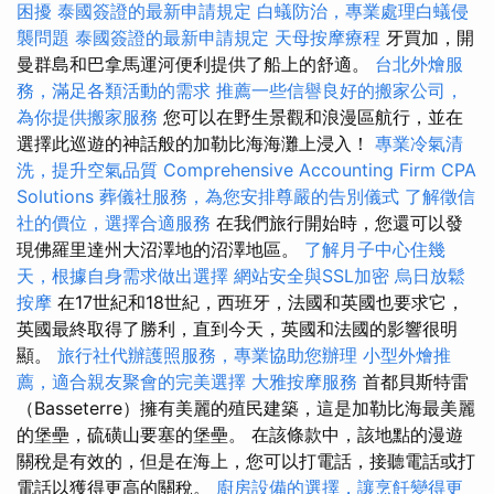
困擾
泰國簽證的最新申請規定
白蟻防治，專業處理白蟻侵
襲問題
泰國簽證的最新申請規定
天母按摩療程
牙買加，開
曼群島和巴拿馬運河便利提供了船上的舒適。
台北外燴服
務，滿足各類活動的需求
推薦一些信譽良好的搬家公司，
為你提供搬家服務
您可以在野生景觀和浪漫區航行，並在
選擇此巡遊的神話般的加勒比海海灘上浸入！
專業冷氣清
洗，提升空氣品質
Comprehensive Accounting Firm CPA
Solutions
葬儀社服務，為您安排尊嚴的告別儀式
了解徵信
社的價位，選擇合適服務
在我們旅行開始時，您還可以發
現佛羅里達州大沼澤地的沼澤地區。
了解月子中心住幾
天，根據自身需求做出選擇
網站安全與SSL加密
烏日放鬆
按摩
在17世紀和18世紀，西班牙，法國和英國也要求它，
英國最終取得了勝利，直到今天，英國和法國的影響很明
顯。
旅行社代辦護照服務，專業協助您辦理
小型外燴推
薦，適合親友聚會的完美選擇
大雅按摩服務
首都貝斯特雷
（Basseterre）擁有美麗的殖民建築，這是加勒比海最美麗
的堡壘，硫磺山要塞的堡壘。 在該條款中，該地點的漫遊
關稅是有效的，但是在海上，您可以打電話，接聽電話或打
電話以獲得更高的關稅。
廚房設備的選擇，讓烹飪變得更