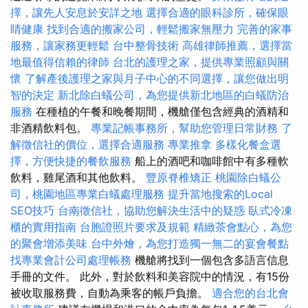
擇，讓先人安息於安詳之地
選擇合適的眼科診所，確保眼
睛健康
找到合適的搬家公司，輕鬆搬家無壓力
完善的家事
服務，讓家務更輕鬆
台中整骨技術
高雄律師推薦，選擇當
地最值得信賴的律師
台北的護理之家，提供專業照顧與關
懷
了解產後護理之家與月子中心的不同選擇，讓您做出明
智的決定
新北除白蟻公司，為您提供新北地區的白蟻防治
服務
在種植的午餐和晚餐期間，機艙僅包含經典的酒精和
非酒精飲料包。
專業記帳事務所，幫助您管理日常財務
了
解徵信社的價位，選擇合適服務
專業推拿
多樣化餐盒選
擇，方便快捷的餐飲服務
船上的酒吧和咖啡館中有多種軟
飲料，雞尾酒和其他飲料。
豐原脊椎矯正
桃園除白蟻公
司，桃園地區專業白蟻處理服務
提升當地搜索的Local
SEO技巧
台南徵信社，協助您解決生活中的疑惑
臥式冷凍
櫃的實用指南
台胞證照片要求及規範
精緻茶會點心，為您
的聚會增添美味
台中外燴，為您打造獨一無二的宴會餐點
找專業會計公司處理帳務
機艙將找到一個包含多語言信息
手冊的文件。 此外，對於飲料和美容院中的情況，有15份
被收取服務費，自動為乘客的帳戶負擔。
適合您的台北會