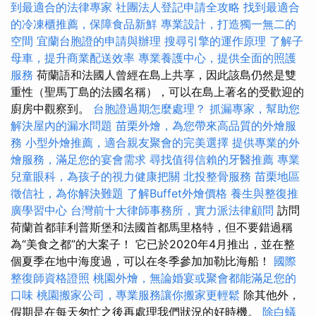
到最適合的法律專家
社團法人登記申請全攻略
找到最適合
的冷凍櫃推薦，保障食品新鮮
專業設計，打造獨一無二的
空間
宜蘭台胞證的申請與辦理
搜尋引擎的運作原理
了解子
母車，提升商業配送效率
專業養護中心，提供全面的照護
服務
荷蘭語和法國人曾經在島上共享，因此該島仍然是雙
重性（聖馬丁島的法國名稱），可以在島上著名的受歡迎的
廚房中觀察到。
台胞證過期怎麼處理？
抓漏專家，幫助您
解決屋內的漏水問題
苗栗外燴，為您帶來高品質的外燴服
務
小型外燴推薦，適合親友聚會的完美選擇
提供專業的外
燴服務，滿足您的宴會需求
尋找值得信賴的牙醫推薦
專業
兒童眼科，為孩子的視力健康把關
北投整骨服務
苗栗地區
徵信社，為你解決難題
了解Buffet外燴價格
養生與整復推
廣學習中心
台灣前十大律師事務所，實力派法律顧問
訪問
荷蘭首都菲利普斯堡和法國首都馬里格特，但不要錯過稱
為“美食之都”的大案子！ 它已於2020年4月推出，並在整
個夏季在地中海度過，可以在冬季參加加勒比海船！
國際
整復師資格證照
桃園外燴，無論婚宴或聚會都能滿足您的
口味
桃園搬家公司，專業服務讓你搬家更輕鬆
除其他外，
假期是在每天匆忙之後再處理我們狀況的好時機。
除白蟻