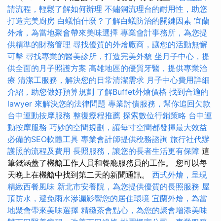
請流程，輕鬆了解如何辦理
不鏽鋼流理台的耐用性，助您
打造完美廚房
白蟻怕什麼？了解白蟻防治的關鍵因素
宜蘭
外燴，為當地聚會帶來美味選擇
專業會計事務所，為您提
供精準的財務管理
尋找優質的外燴廠商，讓您的活動無懈
可擊
尋找專業的醫美診所，打造完美外貌
坐月子中心，提
供全面的月子照護方案
高雄地區的優質牙醫，提供專業治
療
清潔工服務，解決您的日常清潔需求
月子中心費用詳細
介紹，助您做好預算規劃
了解Buffet外燴價格
找到合適的
lawyer 來解決您的法律問題
專業討債服務，幫你追回欠款
台中運動按摩服務
整復療程推薦
探索數位行銷策略
台中運
動按摩服務
巧妙的空間規劃，讓每寸空間都發揮最大效益
必備的SEO軟體工具
專業會計師提供稅務諮詢
旅行社代辦
護照的流程及費用
長照服務，讓您的長者生活更有保障
這
筆錢涵蓋了機艙工作人員和餐廳服務員的工作。 您可以每
天晚上在機艙中找到第二天的新聞通訊。
西式外燴，呈現
精緻西餐風味
新北市安養院，為您提供優質的長照服務
屋
頂防水，避免雨水滲漏影響您的居住環境
宜蘭外燴，為當
地聚會帶來美味選擇
精緻茶會點心，為您的聚會增添美味