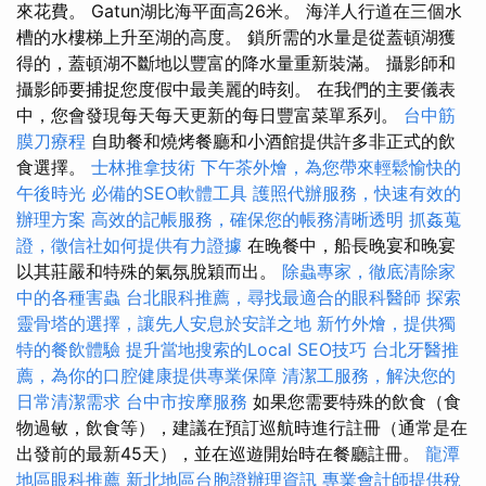
來花費。 Gatun湖比海平面高26米。 海洋人行道在三個水
槽的水樓梯上升至湖的高度。 鎖所需的水量是從蓋頓湖獲
得的，蓋頓湖不斷地以豐富的降水量重新裝滿。 攝影師和
攝影師要捕捉您度假中最美麗的時刻。 在我們的主要儀表
中，您會發現每天每天更新的每日豐富菜單系列。
台中筋
膜刀療程
自助餐和燒烤餐廳和小酒館提供許多非正式的飲
食選擇。
士林推拿技術
下午茶外燴，為您帶來輕鬆愉快的
午後時光
必備的SEO軟體工具
護照代辦服務，快速有效的
辦理方案
高效的記帳服務，確保您的帳務清晰透明
抓姦蒐
證，徵信社如何提供有力證據
在晚餐中，船長晚宴和晚宴
以其莊嚴和特殊的氣氛脫穎而出。
除蟲專家，徹底清除家
中的各種害蟲
台北眼科推薦，尋找最適合的眼科醫師
探索
靈骨塔的選擇，讓先人安息於安詳之地
新竹外燴，提供獨
特的餐飲體驗
提升當地搜索的Local SEO技巧
台北牙醫推
薦，為你的口腔健康提供專業保障
清潔工服務，解決您的
日常清潔需求
台中市按摩服務
如果您需要特殊的飲食（食
物過敏，飲食等），建議在預訂巡航時進行註冊（通常是在
出發前的最新45天），並在巡遊開始時在餐廳註冊。
龍潭
地區眼科推薦
新北地區台胞證辦理資訊
專業會計師提供稅