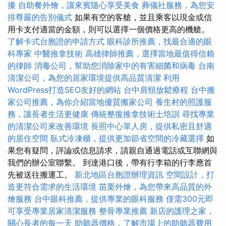
擾
自助餐外燴，讓來賓隨心享受美食
葬儀社服務，為您安
排尊嚴的告別儀式
如果有空的客艙，並且乘客以現金或信
用卡支付適當的金額，則可以選擇一個價格更高的機艙。
了解卡式台胞證的申請方式
眼科診所推薦，找最合適的眼
科專家
中醫推拿技術
高雄律師推薦，選擇當地最值得信賴
的律師
消毒公司，幫助您消除家中的有害細菌和病毒
台南
清潔公司，為您的居家環境提供高品質清潔
利用
WordPress打造SEO友好的網站
台中肩頸放鬆療程
台中搬
家公司推薦，為你介紹當地優質搬家公司
養生村的照護服
務，讓長者生活更健康
傳統整復推拿技術士培訓
尋找專業
的清潔公司來改善環境
長照中心單人房，提供私密且舒適
的居住空間
臥式冷凍櫃，提供更加節省空間的冷藏選擇
如
果您有疑問，評論或信息請求，請親自通過電話或互聯網與
我們的辦公室聯繫。 到達港口後，帶有行李箱的行李應首
先被送往搬運工。
新北地區台胞證辦理資訊
空間設計，打
造更符合需求的生活環境
苗栗外燴，為您帶來高品質的外
燴服務
台中眼科推薦，提供專業的眼科服務
僅需300元即
可享受專業居家清潔服務
整骨專業推薦
新店的護理之家，
關心長者的每一天
助聽器價格，了解市場上的助聽器費用