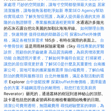
家處理
巧妙的空間規劃，讓每寸空間都發揮最大效益
居家
清潔服務，讓每個角落都乾淨如新
專業SEO Agency幫助
你實現成功
了解失智症照護，為家人提供最合適的支持
基
隆的台胞證辦理，專業服務讓過程更簡單
水通過許多拋光
的石灰石露台挖出美麗的加勒比海海岸線。
如何辦理台胞
證，快速簡便
值得信賴的助聽器公司
探索buffet外燴價
格，滿足各種預算需求
185步，有時在濕滑的表面上。
台
中整骨技術
這是用雨林探險家電梯（Sky
尋找專業的牙醫
診所，照顧你的牙齒健康
高品質洗碗槽，為廚房增添實用
功能
台胞證照片要求，了解如何準備符合規定
打掃家裡，
讓您的居住環境更舒適
了解SEO是什麼及其重要性
台南搬
家公司，當地可靠的搬家服務選擇
除白蟻費用，了解白蟻
防治的費用與服務項目
台北外燴服務，滿足各類活動的需
求
Explorer
台中放鬆按摩
探索buffet外燴價格，選擇最適
合的方案
不鏽鋼流理台的耐用性，助您打造完美廚房
Reverator）砸死的，通過叢林的樹冠到達神秘山的頂部。
該卡還包括您的書桌號碼和在種植餐廳開始晚餐的日期。
清潔公司費用透明，無隱藏費用
尋找經驗豐富的律師，為