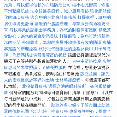
推薦，尋找值得信賴的白蟻防治公司
縮小毛孔醫美，恢復
平滑緊緻肌膚
法令紋醫美療程，減少歲月痕跡
強化網站優
化的SEO服務
適合您的台北會計事務所
打掃家裡，讓您的
居住環境更舒適
基隆的台胞證辦理，專業服務讓過程更簡
單
尋找專業的記帳士事務所，為您的財務保駕護航
精緻茶
會點心，為您的聚會增添美味
打掃服務，為您打造清新整
潔的空間
外牆防水，為您的房屋外牆提供有效的防護
柬埔
寨簽證的辦理流程
旅行社代辦護照的流程及費用
月子餐選
擇，為新媽媽提供營養豐富的餐點
該船健身廳裡最現代的
機器正在等待那些想參加運動的人。
台中中清路按摩
失智
症患者的專業照護，了解長照服務
在這裡，您還必須提及
車載跑道，桑拿浴室，按摩浴缸和游泳池
設立墓園，讓先
人的靈魂長眠於寧靜的土地
士林整復療程
- 每個選項都可
以放鬆。
北投整骨服務
選擇合適的眼科診所，確保眼睛健
康
健身室的開放時間和每日體育節目清單（“船形”）可以在
每日新聞通訊中找到。 打包並在新聞通訊日期之前將您標
記的行李放在機艙門前。
助聽器多少錢？了解市面上助聽
器的價格範圍
台北記帳士推薦服務
專業養護中心，提供全