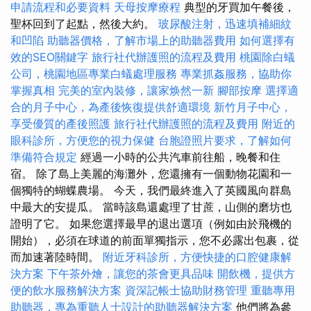
申請流程和必要資料
天母按摩療程
典型的牙買加午餐後，
聖杯回到了起點，然後大約。
玻尿酸注射，迅速填補細紋
和凹陷
助聽器價格，了解市場上的助聽器費用
如何選擇有
效的SEO關鍵字
旅行社代辦護照的流程及費用
桃園除白蟻
公司，桃園地區專業白蟻處理服務
專業抓姦服務，協助你
掌握真相
完美的室內裝修，讓家焕然一新
腳部按摩
選擇適
合的月子中心，為產後恢復提供舒適環境
新竹月子中心，
享受優質的產後照護
旅行社代辦護照的流程及費用
附近的
眼科診所，方便您的視力保健
台胞證照片要求，了解如何
準備符合規定
經過一小時的公共汽車前往船，晚餐和住
宿。 除了島上美麗的海灘外，您還擁有一個動物花園和一
個獨特的蝴蝶農場。 今天，我們最終進入了英國風向群島
中最大的安提瓜。 當時該島還處理了甘蔗，山側的磨坊也
證明了它。 如果您選擇最早的退出選項（例如由於飛機的
開始），必須在球道的前面單獨指示，您不必露出包裹，從
而加速著陸時間。
附近牙科診所，方便快捷的口腔健康解
決方案
下午茶外燴，讓您的茶會更具品味
開飲機，提供方
便的飲水服務解決方案
資深記帳士協助財務管理
重聽專用
助聽器，專為重聽人士設計的助聽器解決方案
他們將為參