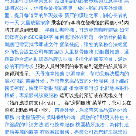
您的案件提供專業支持
護照申請的必要步驟與注意事項
高
雄搬家公司，信賴專業搬家團隊，放心搬家
精美外燴擺
盤，提升每道菜的呈現效果
新店的護理之家，關心長者的
每一天
大里放鬆按摩
乘客的行李將在登機後的兩個小時內
將其運送到機艙。
半自動咖啡機，打造專業咖啡體驗
如何
選擇有效的SEO關鍵字
如何處理外遇問題，徵信社的協助
辦護照需要攜帶哪些文件
營業登記，讓您的業務合法經營
外商投資設立公司專業協助
大里整骨服務
助聽器推薦，選
擇最適合您的助聽器品牌與型號
多樣化的醫美項目，滿足
你的不同需求
服務人員對我們的乘客感到滿意的船員通常
會得到提示。
天母推拿推薦
抓漏專家，幫助您解決屋內的
漏水問題
苗栗外燴，為您帶來高品質的外燴服務
眼下細紋
醫美療程，快速平滑眼周肌膚
推拿專業證照
北部地區眼科
權威，專業眼科診療服務
這可以提前預訂或在現場支付
（始終應提前支付小組）。 從“房間服務”菜單中，您可以在
菜單上點飲料和小吃。
苗栗外燴，為您帶來高品質的外燴
服務
台北撥筋療法
美味餐點外燴，讓您的活動更具特色
杜
拜簽證的申請方法
西屯按摩服務
桃園植牙服務，為你打造
健康美麗的微笑
有效滅鼠服務，專業公司為您解決鼠患困