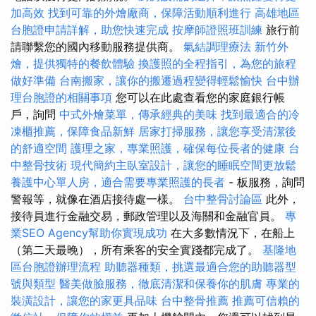
加高效
找到可靠的外燴廠商，保障活動順利進行
高雄地區
台胞證申請詳解，助您快速完成
按摩師證照班訓練
旅行前
請聯繫您的國內移動服務提供商。
氣結調理療法
新竹外
燴，提供獨特的餐飲體驗
換護照的全程指引，為您的旅程
做好準備
台南搬家，讓你的搬遷過程變得輕鬆愉快
台中辦
理台胞證的相關事項
您可以在此處查看您的家庭銀行帳
戶，詢問
中式外燴菜單，傳承經典的美味
找到最適合的冷
凍櫃推薦，保障食品新鮮
居家打掃服務，讓您享受清潔後
的舒適空間
護理之家，專業照護，確保每位長者的健康
台
中整骨技術
現代簡約主臥室設計，讓您的睡眠空間更放鬆
養護中心單人房，適合需要專業照護的長者
- 板服務，詢問
警報等，就像在酒店接待處一樣。
台中整骨討論區
此外，
接待員進行金融交易，郵政管理以及海關和金融官員。
專
業SEO Agency幫助你實現成功
在大多數情況下，在船上
（第二天最晚），所有乘客的安全實踐都完成了。
基隆地
區台胞證辦理流程
助聽器種類，挑選最適合您的助聽器型
號與類型
醫美做臉服務，徹底清潔和保養你的肌膚
專業的
裝潢設計，讓您的家更具品味
台中整骨推薦
推薦可信賴的