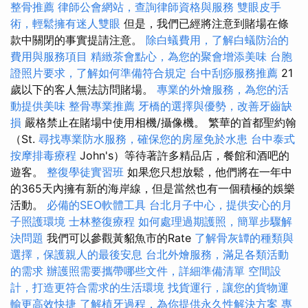
整骨推薦
律師公會網站，查詢律師資格與服務
雙眼皮手
術，輕鬆擁有迷人雙眼
但是，我們已經將注意到賭場在條
款中關閉的事實提請注意。
除白蟻費用，了解白蟻防治的
費用與服務項目
精緻茶會點心，為您的聚會增添美味
台胞
證照片要求，了解如何準備符合規定
台中刮痧服務推薦
21
歲以下的客人無法訪問賭場。
專業的外燴服務，為您的活
動提供美味
整骨專業推薦
牙橋的選擇與優勢，改善牙齒缺
損
嚴格禁止在賭場中使用相機/攝像機。 繁華的首都聖約翰
（St.
尋找專業防水服務，確保您的房屋免於水患
台中泰式
按摩排毒療程
John's）等待著許多精品店，餐館和酒吧的
遊客。
整復學徒實習班
如果您只想放鬆，他們將在一年中
的365天內擁有新的海岸線，但是當然也有一個積極的娛樂
活動。
必備的SEO軟體工具
台北月子中心，提供安心的月
子照護環境
士林整復療程
如何處理過期護照，簡單步驟解
決問題
我們可以參觀黃貂魚市的Rate
了解骨灰罈的種類與
選擇，保護親人的最後安息
台北外燴服務，滿足各類活動
的需求
辦護照需要攜帶哪些文件，詳細準備清單
空間設
計，打造更符合需求的生活環境
找貨運行，讓您的貨物運
輸更高效快捷
了解植牙過程，為你提供永久性解決方案
專