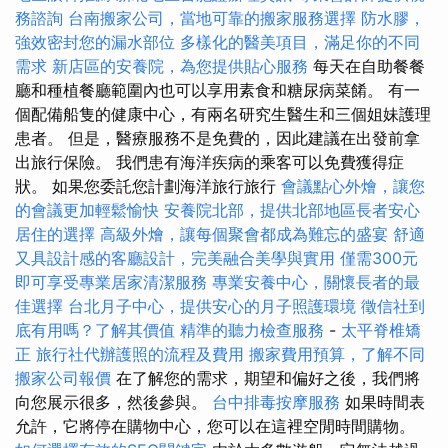
務諮詢
台南搬家公司，當地可靠的搬家服務選擇
防水膠，
強效密封您的漏水部位
多樣化的醫美項目，滿足你的不同
需求
新店區的安養院，為您提供貼心服務
每天在自助餐餐
廳和種植餐廳範圍內也可以享用素食和糖尿病菜餚。 有一
個配備船隻的健康中心，有兩名研究生醫生和三個姐妹護理
患者。 但是，醫療服務不是免費的，因此建議在出發前拿
出旅行保險。 我們患有海洋疾病的乘客可以免費獲得症
狀。 如果您委託您計劃海洋旅行旅行
會議點心外燴，讓您
的會議更加輕鬆愉快
安養院北部，提供北部地區長者安心
居住的選擇
高級外燴，讓每個聚會都成為難忘的盛宴
舒適
又具設計感的客廳設計，完美融合美學與實用
僅需300元
即可享受專業居家清潔服務
專業安養中心，關懷長者的最
佳選擇
台北月子中心，提供安心的月子照護環境
徵信社到
底有用嗎？了解其價值
精準的聽力檢查服務
-
太平脊椎矯
正
旅行社代辦護照的流程及費用
搬家費用預算，了解不同
搬家公司報價
在了解您的需求，期望和偏好之後，我們將
向您展示很多，然後參與。
台中排毒按摩服務
如果時間表
允許，它將停在購物中心，您可以在這裡空閒時間購物。