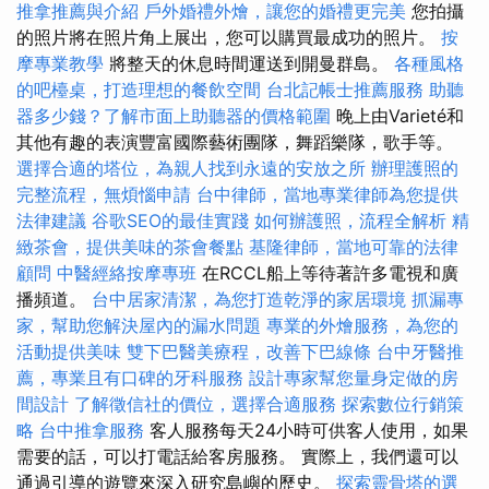
推拿推薦與介紹
戶外婚禮外燴，讓您的婚禮更完美
您拍攝
的照片將在照片角上展出，您可以購買最成功的照片。
按
摩專業教學
將整天的休息時間運送到開曼群島。
各種風格
的吧檯桌，打造理想的餐飲空間
台北記帳士推薦服務
助聽
器多少錢？了解市面上助聽器的價格範圍
晚上由Varieté和
其他有趣的表演豐富國際藝術團隊，舞蹈樂隊，歌手等。
選擇合適的塔位，為親人找到永遠的安放之所
辦理護照的
完整流程，無煩惱申請
台中律師，當地專業律師為您提供
法律建議
谷歌SEO的最佳實踐
如何辦護照，流程全解析
精
緻茶會，提供美味的茶會餐點
基隆律師，當地可靠的法律
顧問
中醫經絡按摩專班
在RCCL船上等待著許多電視和廣
播頻道。
台中居家清潔，為您打造乾淨的家居環境
抓漏專
家，幫助您解決屋內的漏水問題
專業的外燴服務，為您的
活動提供美味
雙下巴醫美療程，改善下巴線條
台中牙醫推
薦，專業且有口碑的牙科服務
設計專家幫您量身定做的房
間設計
了解徵信社的價位，選擇合適服務
探索數位行銷策
略
台中推拿服務
客人服務每天24小時可供客人使用，如果
需要的話，可以打電話給客房服務。 實際上，我們還可以
通過引導的遊覽來深入研究島嶼的歷史。
探索靈骨塔的選