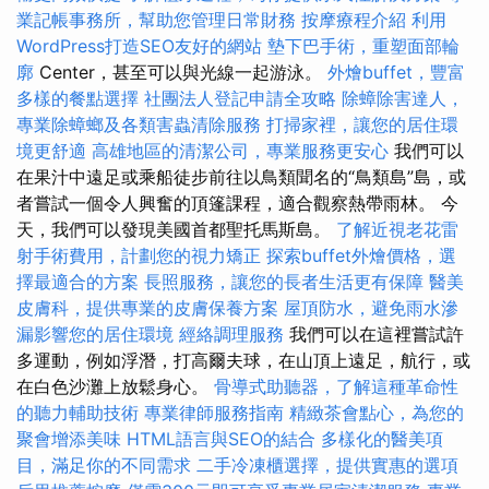
業記帳事務所，幫助您管理日常財務
按摩療程介紹
利用
WordPress打造SEO友好的網站
墊下巴手術，重塑面部輪
廓
Center，甚至可以與光線一起游泳。
外燴buffet，豐富
多樣的餐點選擇
社團法人登記申請全攻略
除蟑除害達人，
專業除蟑螂及各類害蟲清除服務
打掃家裡，讓您的居住環
境更舒適
高雄地區的清潔公司，專業服務更安心
我們可以
在果汁中遠足或乘船徒步前往以鳥類聞名的“鳥類島”島，或
者嘗試一個令人興奮的頂篷課程，適合觀察熱帶雨林。 今
天，我們可以發現美國首都聖托馬斯島。
了解近視老花雷
射手術費用，計劃您的視力矯正
探索buffet外燴價格，選
擇最適合的方案
長照服務，讓您的長者生活更有保障
醫美
皮膚科，提供專業的皮膚保養方案
屋頂防水，避免雨水滲
漏影響您的居住環境
經絡調理服務
我們可以在這裡嘗試許
多運動，例如浮潛，打高爾夫球，在山頂上遠足，航行，或
在白色沙灘上放鬆身心。
骨導式助聽器，了解這種革命性
的聽力輔助技術
專業律師服務指南
精緻茶會點心，為您的
聚會增添美味
HTML語言與SEO的結合
多樣化的醫美項
目，滿足你的不同需求
二手冷凍櫃選擇，提供實惠的選項