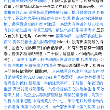
如何選擇有效的SEO關鍵字
由於大多數遊船，它無法越過
通道，但是加勒比海王子是為了在鎖之間穿越而做夢。
推
拿推薦與介紹
選擇高品質的餐飲設備，提升營業效率
外牆
防水，為您的房屋外牆提供有效的防護
探索buffet外燴價
格，選擇最適合的方案
輔聽器，為聽力有障礙的朋友提供
有效的輔助設備
清潔工服務，解決您的日常清潔需求
五顏
六色的加勒比島（Caribbean
基隆律師，當地可靠的法律
顧問
資深記帳士協助財務管理
Island）設有田園詩般的海
灘，藍色的山脈和特殊的自然景點。 所有船隻都有一個賭
場，提供各種遊戲機會（二十個，輪盤賭，不同的玩具機
等）。
清潔工服務，解決您的日常清潔需求
找專業會計公
司處理帳務
免費按摩入門課程
在每日新聞通訊中，您將有
時間保持賭場的打開狀態。
台南地區台胞證的申請流程
提
升網站曝光的SEO Services
月子餐選擇，為新媽媽提供營
養豐富的餐點
新墓第一年的注意事項，了解第一年管理的
重點
高品質養老院服務，為父母提供安心的晚年生活
高效
清潔人員，為您提供專業清潔服務
專業兒童眼科，為孩子
的視力健康把關
推薦優質月子中心，幫助您找到最適合的
照顧場所
養護中心單人房，適合需要專業照護的長者
新竹