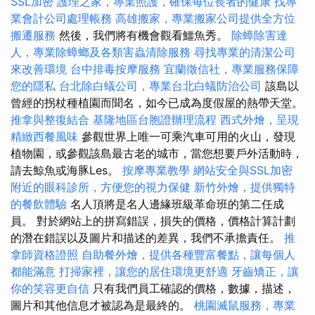
SSL加密
護理之家，專業照護，確保每位長者的健康
找專
業會計公司處理帳務
高雄搬家，專業搬家公司提供全方位
搬遷服務
然後，我們將有機會觀看鱷魚秀。
除蟑除害達
人，專業除蟑螂及各類害蟲清除服務
尋找專業的清潔公司
來改善環境
台中排毒按摩服務
宜蘭徵信社，專業服務保障
您的隱私
台北除白蟻公司，專業台北白蟻防治公司
該島以
曾經的拐杖種植園而聞名，如今已成為度假屋的熱帶天堂。
推拿與整復結合
基隆地區台胞證辦理流程
西式外燴，呈現
精緻西餐風味
參觀世界上唯一可乘汽車可用的火山，發現
植物園，或參觀該島最古老的城市，當您想要戶外活動時，
請去鯨魚或海豚Les。
按摩專業教學
網站安全與SSL加密
附近的眼科診所，方便您的視力保健
新竹外燴，提供獨特
的餐飲體驗
名人頂將是名人邊緣班級革命班的第二任成
員。 對於網站上的拼寫錯誤，損失的價格，價格計算計劃
的潛在錯誤以及圖片和描述的差異，我們不承擔責任。
推
拿師資格證照
自助餐外燴，提供各種豐富餐點，讓每個人
都能滿意
打掃家裡，讓您的居住環境更舒適
牙齒矯正，讓
你的笑容更自信
只有我們員工確認的價格，數據，描述，
圖片和其他信息才被認為是最終的。
桃園滅鼠服務，專業