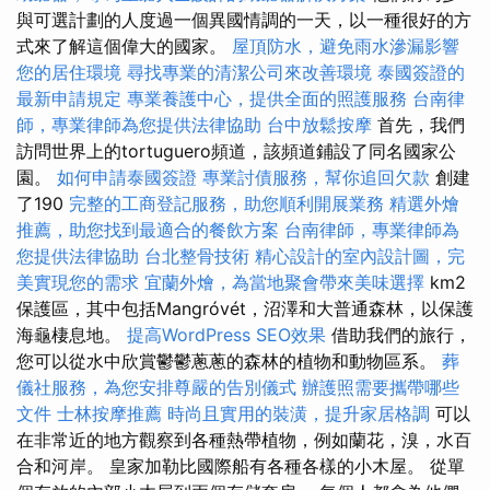
與可選計劃的人度過一個異國情調的一天，以一種很好的方
式來了解這個偉大的國家。
屋頂防水，避免雨水滲漏影響
您的居住環境
尋找專業的清潔公司來改善環境
泰國簽證的
最新申請規定
專業養護中心，提供全面的照護服務
台南律
師，專業律師為您提供法律協助
台中放鬆按摩
首先，我們
訪問世界上的tortuguero頻道，該頻道鋪設了同名國家公
園。
如何申請泰國簽證
專業討債服務，幫你追回欠款
創建
了190
完整的工商登記服務，助您順利開展業務
精選外燴
推薦，助您找到最適合的餐飲方案
台南律師，專業律師為
您提供法律協助
台北整骨技術
精心設計的室內設計圖，完
美實現您的需求
宜蘭外燴，為當地聚會帶來美味選擇
km2
保護區，其中包括Mangróvét，沼澤和大普通森林，以保護
海龜棲息地。
提高WordPress SEO效果
借助我們的旅行，
您可以從水中欣賞鬱鬱蔥蔥的森林的植物和動物區系。
葬
儀社服務，為您安排尊嚴的告別儀式
辦護照需要攜帶哪些
文件
士林按摩推薦
時尚且實用的裝潢，提升家居格調
可以
在非常近的地方觀察到各種熱帶植物，例如蘭花，溴，水百
合和河岸。 皇家加勒比國際船有各種各樣的小木屋。 從單