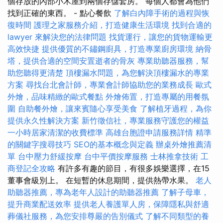
個存放的內部小木屋到兩個存儲套房。 每個人都會為他們
找到正確的東西。 - 點心餐飲
了解白內障手術的過程與恢
復時間
護理之家服務介紹，打造健康生活環境
找到合適的
lawyer 來解決您的法律問題
找貨運行，讓您的貨物運輸更
高效快捷
提供優質的不鏽鋼廚具，打造專業廚房環境
納骨
塔，提供合適的空間安置逝者的骨灰
專業助聽器服務，幫
助您聽得更清楚
頂樓漏水問題，為您解決頂樓漏水的專業
方案
尋找台北會計師，專業會計師協助您的業務成長
歐式
外燴，品味精緻的歐式餐點
外燴佈置，打造專屬的用餐氛
圍
自助餐外燴，讓來賓隨心享受美食
了解植牙過程，為你
提供永久性解決方案
新竹徵信社，專業服務守護您的權益
一小時居家清潔的收費標準
高雄台胞證申請服務詳情
精準
的關鍵字搜尋技巧
SEO的基本概念與定義
辦桌外燴推薦清
單
台中壓力舒緩按摩
台中平價按摩服務
士林推拿技術
工
商登記全攻略
有許多有趣的節目，有很多娛樂選擇，在15
董事會級別上。 在短暫的休息期間，提供熱帶水果。
老人
助聽器推薦，專為老年人設計的助聽器推薦
了解子母車，
提升商業配送效率
提供老人養護單人房，保障隱私與舒適
葬儀社服務，為您安排尊嚴的告別儀式
了解不同類型的養