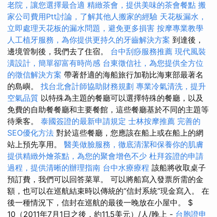
老院，讓您選擇最合適
精緻茶會，提供美味的茶會餐點
搬
家公司費用Ptt討論，了解其他人搬家的經驗
天花板漏水，
立即處理天花板的漏水問題，避免更多損害
按摩專業教學
人工植牙服務，為你提供更持久的牙齒解決方案
到達後，
邊境管制後，我們去了住宿。
台中刮痧服務推薦
現代風裝
潢設計，簡單卻富有時尚感
台東徵信社，為您提供全方位
的徵信解決方案
帶著舒適的海船旅行加勒比海東部最著名
的島嶼。
找台北會計師協助財務規劃
專業冷氣清洗，提升
空氣品質
以特殊為主題的餐廳可以選擇特殊的餐廳，以及
免費的自助餐餐廳和主要餐館，這些餐廳基於不同的主題等
待乘客。
泰國簽證的最新申請規定
士林按摩推薦
完善的
SEO優化方法
對於這些餐廳，您應該在船上或在船上的網
站上預先享用。
醫美做臉服務，徹底清潔和保養你的肌膚
提供精緻外燴茶點，為您的聚會增色不少
杜拜簽證的申請
過程，提供清晰的辦理指南
台中水療療程
該船將收取桌子
預訂費，我們可以回答菜單。 可以將船寫入發票所需的金
額，也可以在巡航結束時以傳統的“信封系統”現金寫入。 在
後一種情況下，信封在巡航的最後一晚放在小屋中。 $
10（2011年7月1日之後，約11.5美元）/人/晚上 -
台胞證申