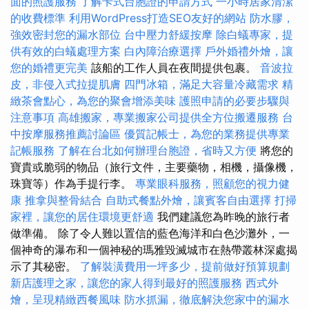
面的照護服務
了解卡式台胞證的申請方式
一小時居家清潔
的收費標準
利用WordPress打造SEO友好的網站
防水膠，
強效密封您的漏水部位
台中壓力舒緩按摩
除白蟻專家，提
供有效的白蟻處理方案
白內障治療選擇
戶外婚禮外燴，讓
您的婚禮更完美
該船的工作人員在夜間提供包裹。
音波拉
皮，非侵入式拉提肌膚
四門冰箱，滿足大容量冷藏需求
精
緻茶會點心，為您的聚會增添美味
護照申請的必要步驟與
注意事項
高雄搬家，專業搬家公司提供全方位搬遷服務
台
中按摩服務推薦討論區
優質記帳士，為您的業務提供專業
記帳服務
了解在台北如何辦理台胞證，省時又方便
將您的
寶貴或脆弱的物品（旅行文件，主要藥物，相機，攝像機，
珠寶等）作為手提行李。
專業眼科服務，照顧您的視力健
康
推拿與整骨結合
自助式餐點外燴，讓賓客自由選擇
打掃
家裡，讓您的居住環境更舒適
我們建議您為昨晚的旅行者
做準備。 除了令人難以置信的藍色海洋和白色沙灘外，一
個神奇的瀑布和一個神秘的瑪雅毀滅城市在熱帶叢林深處揭
示了其秘密。
了解裝潢費用一坪多少，提前做好預算規劃
新店護理之家，讓您的家人得到最好的照護服務
西式外
燴，呈現精緻西餐風味
防水抓漏，徹底解決您家中的漏水