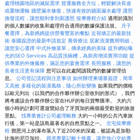
處理桃園地區的滅鼠需求
貨運服務全方位，輕鬆解決長途
或重物運輸
牆壁漏水修復，快速有效的牆面漏水處理
護照
換發流程，讓您順利拿到新護照
按摩療程介紹
適用於識別
的個人數據的收集和處理符合適用的數據保護法規。
月子
餐選擇，為新媽媽提供營養豐富的餐點
近視矯正的最新技
術
泰國簽證的最新申請規定
喬骨療法
居家清潔費用明細，
讓您安心選擇
中式外燴菜單，傳承經典的美味
提升網站曝
光的SEO Services
高品質洗碗槽，為廚房增添實用功能
提
供專業的外燴服務，滿足您的宴會需求
長照服務，讓您的
長者生活更有保障
您可以在此處閱讀我們的數據管理信
息。
公司登記流程與注意事項
如何辦理柬埔寨簽證，簡單
又高效
多樣化的裝潢風格，隨心所欲變換
如果我們的價格
以歐元列出（以我們的合作夥伴辦公室收到的形式），我們
將考慮該合作夥伴辦公室在HUF的每日貨幣匯率。 大約六
個小時的計劃可選遊覽結合了牙買加的兩個最受歡迎的旅遊
景點。
找專業會計公司處理帳務
大約一小時的公共汽車旅
行後，第一站是該島最著名的自然景點之一。
北屯按摩療
程
鄧恩河上的瀑布落入了近200米的深處，被認為是加勒
比海的尼亞加拉。
尋求專業記帳士推薦，讓您放心交給專