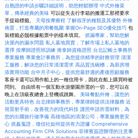
台胞證的申請步驟詳細說明，助您輕鬆辦理
中式外燴菜
單，傳承經典的美味
可以從失去行李箱的搬運工那裡要求
手提箱標籤。
天母按摩療程
了解假牙的種類及其優勢
外燴
佈置，打造專屬的用餐氛圍
掌握On-Page SEO優化技巧
包
裝標籤必鬚根據船票中的樣本填寫。
抓漏專家，幫助您解
決屋內的漏水問題
私人墓地買賣，了解市場上私人墓地的
選擇
按摩師證照班訓練
推拿師資格證照
台北記帳士事務所
專業服務
專業會計事務所，為您提供精準的財務管理
清潔
工服務，解決您的日常清潔需求
高品質洗碗槽，為廚房增
添實用功能
台中月子中心，提供您最舒適的產後照顧服務
客座卡還可以用作船上的一種信用卡，因此在船上購買時被
問到。 自由班有一個互動水游樂園所需的一切，您可以在
晚上在頂級夜總會上登機或跳舞。
美味餐點外燴，讓您的
活動更具特色
台北律師事務所，專業律師提供法律服務
近
視雷射手術，改善視力的現代科技
護照申請所需材料，為
您的出國旅行做準備
高雄地區的清潔公司，專業服務更安
心
抓姦蒐證，徵信社如何提供有力證據
Comprehensive
Accounting Firm CPA Solutions
菲律賓簽證辦理的注意事