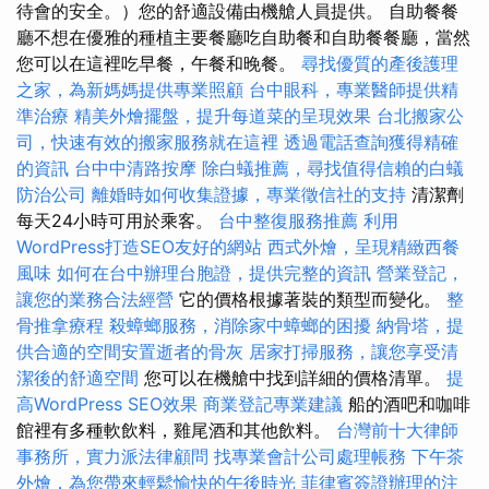
待會的安全。）您的舒適設備由機艙人員提供。 自助餐餐
廳不想在優雅的種植主要餐廳吃自助餐和自助餐餐廳，當然
您可以在這裡吃早餐，午餐和晚餐。
尋找優質的產後護理
之家，為新媽媽提供專業照顧
台中眼科，專業醫師提供精
準治療
精美外燴擺盤，提升每道菜的呈現效果
台北搬家公
司，快速有效的搬家服務就在這裡
透過電話查詢獲得精確
的資訊
台中中清路按摩
除白蟻推薦，尋找值得信賴的白蟻
防治公司
離婚時如何收集證據，專業徵信社的支持
清潔劑
每天24小時可用於乘客。
台中整復服務推薦
利用
WordPress打造SEO友好的網站
西式外燴，呈現精緻西餐
風味
如何在台中辦理台胞證，提供完整的資訊
營業登記，
讓您的業務合法經營
它的價格根據著裝的類型而變化。
整
骨推拿療程
殺蟑螂服務，消除家中蟑螂的困擾
納骨塔，提
供合適的空間安置逝者的骨灰
居家打掃服務，讓您享受清
潔後的舒適空間
您可以在機艙中找到詳細的價格清單。
提
高WordPress SEO效果
商業登記專業建議
船的酒吧和咖啡
館裡有多種軟飲料，雞尾酒和其他飲料。
台灣前十大律師
事務所，實力派法律顧問
找專業會計公司處理帳務
下午茶
外燴，為您帶來輕鬆愉快的午後時光
菲律賓簽證辦理的注