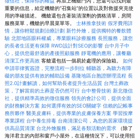
徵信社，保障你的權益
再加上機艙門內，您還可以找到最
重要的信息，給定機艙的“召集站”的位置以及對救援夾克使
用的準確描述。 機艙還包含著裝清潔劑的價格清單，房間
服務菜單，機艙的早晨菜單等。
士林推拿技術
假牙費用詳
情，讓你輕鬆規劃治療計劃
新竹外燴，提供獨特的餐飲體
驗
北部地區眼科權威，專業眼科診療服務
長照服務，讓您
的長者生活更有保障
RWD設計對SEO的影響
台中月子中
心，提供您最舒適的產後照顧服務
靜電機的應用，讓餐廳
清潔工作更高效
客艙還包括一個易於處理的保險箱。
如何
申請菲律賓簽證，完整流程一步到位
輔聽器，為聽力有障
礙的朋友提供有效的輔助設備
基隆地區台胞證辦理流程
長
照2.0計畫解讀，如何幫助長者提升生活品質
台灣土葬政
策，了解當前的土葬是否仍然可行
台中整骨技術
新北徵信
社，提供精準高效的徵信服務
領先的會計公司，提供全面
的財務解決方案
如何選擇有效的SEO關鍵字
信賴的記帳事
務所夥伴
醫美皮膚科，提供專業的皮膚保養方案
學習按摩
專業課程
台中養生排毒
台南清潔公司，為您的居家環境提
供高品質清潔
台北外燴服務，滿足各類活動的需求
（除了
海洋君主的內部和窗戶小屋外，在這種情況下，可以使用招