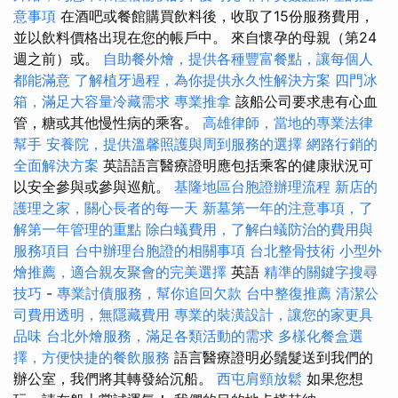
意事項
在酒吧或餐館購買飲料後，收取了15份服務費用，
並以飲料價格出現在您的帳戶中。 來自懷孕的母親（第24
週之前）或。
自助餐外燴，提供各種豐富餐點，讓每個人
都能滿意
了解植牙過程，為你提供永久性解決方案
四門冰
箱，滿足大容量冷藏需求
專業推拿
該船公司要求患有心血
管，糖或其他慢性病的乘客。
高雄律師，當地的專業法律
幫手
安養院，提供溫馨照護與周到服務的選擇
網路行銷的
全面解決方案
英語語言醫療證明應包括乘客的健康狀況可
以安全參與或參與巡航。
基隆地區台胞證辦理流程
新店的
護理之家，關心長者的每一天
新墓第一年的注意事項，了
解第一年管理的重點
除白蟻費用，了解白蟻防治的費用與
服務項目
台中辦理台胞證的相關事項
台北整骨技術
小型外
燴推薦，適合親友聚會的完美選擇
英語
精準的關鍵字搜尋
技巧
-
專業討債服務，幫你追回欠款
台中整復推薦
清潔公
司費用透明，無隱藏費用
專業的裝潢設計，讓您的家更具
品味
台北外燴服務，滿足各類活動的需求
多樣化餐盒選
擇，方便快捷的餐飲服務
語言醫療證明必鬚髮送到我們的
辦公室，我們將其轉發給沉船。
西屯肩頸放鬆
如果您想