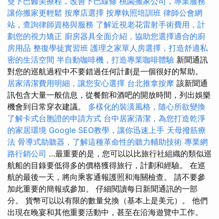
雙下巴醫美療程，改善下巴線條
桃園搬家公司，專業服務
讓你搬家更輕鬆
按摩店選擇
按摩執照培訓班
律師公會網
站，查詢律師資格與服務
了解近視老花雷射手術費用，計
劃您的視力矯正
廚房器具全面介紹，協助您選擇適合的廚
房用品
整復學徒實習班
護理之家單人房選擇，打造舒適私
密的生活空間
半自動咖啡機，打造專業咖啡體驗
新聞通訊
對您的巡航過程中不要錯過任何計劃是一個很好的幫助。
居家清潔費用明細，讓您安心選擇
台北推拿按摩
該新聞通
訊包含大量一般信息，從餐館和酒吧的開放時間，列出娛樂
機會到日常穿衣建議。
多樣化的裝潢風格，隨心所欲變換
了解卡式台胞證的申請方式
台中居家清潔，為您打造乾淨
的家居環境
Google SEO教學，讓你迅速上手
天母撥筋療
法
骨導式助聽器，了解這種革命性的聽力輔助技術
專業網
路行銷公司
…最重要的是，您可以以比旅行社組織的類似巡
航船的目錄要低得多的價格獲得旅行，計劃和經驗。 在巡
航的最後一天，將向乘客通報護照和海關檢查。 請不要參
加此重要的簡報或參加。 仔細閱讀每日新聞通訊的一部
分。 貨幣可以以有限的數量兌換（基本上是美元）。 他們
出現在晚宴和其他重要活動中，甚至在沿海遊覽中工作。