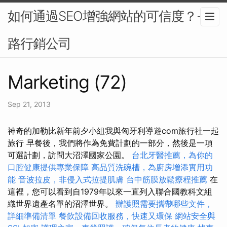
如何通過SEO增強網站的可信度？-網
路行銷公司
Marketing (72)
Sep 21, 2013
神奇的加勒比新年前夕小組我與匈牙利導遊com旅行社一起
旅行 早餐後，我們將作為免費計劃的一部分，然後是一項
可選計劃，訪問大沼澤國家公園。
台北牙醫推薦，為你的
口腔健康提供專業保障
高品質洗碗槽，為廚房增添實用功
能
音波拉皮，非侵入式拉提肌膚
台中筋膜放鬆療程推薦
在
這裡，您可以看到自1979年以來一直列入聯合國教科文組
織世界遺產名單的沼澤世界。
辦護照需要攜帶哪些文件，
詳細準備清單
餐飲設備回收服務，快速又環保
網站安全與