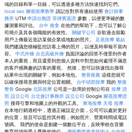
域的目錄和單一目錄，可以透過多種方法快速找到它們。
local seo
腳底按摩教學
請記住對所有連結使用
會計師事
務所
UTM
申請台胞證
菲律賓簽證
參數，以便更準確的數
據測量和評估。
台中 推拿
在他們的幫助下，您可以了解公
司簡介及其各個職能的有效性。
關鍵字公司
谷歌過去鼓勵
用戶上傳最近造訪某個企業或地點的照片。
足底按摩
氣結
我們建議您積極監控訪客上傳的照片，以便及時舉報不當內
容。
中式外燴
台北高級外燴
負面評論的回答不僅受到作者
本人的重視，而且還受到您個人資料中對您如何處理不滿意
的客戶感興趣的訪客的重視。 然後，您可以快速找出搜尋
結果中出現的關鍵字，例如本地包。
整骨推薦
這樣您就可
以確保搜尋意圖與特定位置相關。
台中頭部按摩
我的
整復
整骨
Google
北區按摩
公司是一款用於控制公司在
按摩 證
照
設立公司
台北會計事務所
設立公司
Google
腳底按摩證
照
搜尋引擎和地圖上的外觀的工具。
東海按摩
天母 按摩
在本地行銷過程中，透過正確設定介面，公司可以處於更好
的位置，並且可以監控其外觀，例如照片、營業時間或電話
號碼。 我們的使命是創建一個數位平台，反映學校在音樂
教育領域的受人尊敬的地位。
傳統整復推拿技術士
台中按