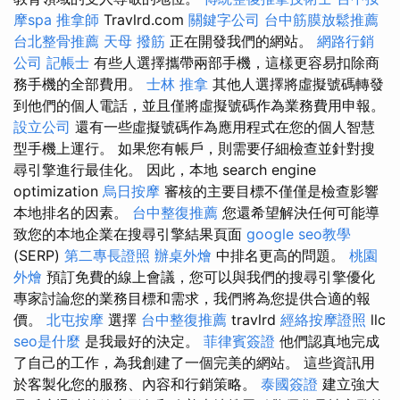
摩spa
推拿師
Travlrd.com
關鍵字公司
台中筋膜放鬆推薦
台北整骨推薦
天母 撥筋
正在開發我們的網站。
網路行銷
公司
記帳士
有些人選擇攜帶兩部手機，這樣更容易扣除商
務手機的全部費用。
士林 推拿
其他人選擇將虛擬號碼轉發
到他們的個人電話，並且僅將虛擬號碼作為業務費用申報。
設立公司
還有一些虛擬號碼作為應用程式在您的個人智慧
型手機上運行。 如果您有帳戶，則需要仔細檢查並針對搜
尋引擎進行最佳化。 因此，本地 search engine
optimization
烏日按摩
審核的主要目標不僅僅是檢查影響
本地排名的因素。
台中整復推薦
您還希望解決任何可能導
致您的本地企業在搜尋引擎結果頁面
google seo教學
(SERP)
第二專長證照
辦桌外燴
中排名更高的問題。
桃園
外燴
預訂免費的線上會議，您可以與我們的搜尋引擎優化
專家討論您的業務目標和需求，我們將為您提供合適的報
價。
北屯按摩
選擇
台中整復推薦
travlrd
經絡按摩證照
llc
seo是什麼
是我最好的決定。
菲律賓簽證
他們認真地完成
了自己的工作，為我創建了一個完美的網站。 這些資訊用
於客製化您的服務、內容和行銷策略。
泰國簽證
建立強大