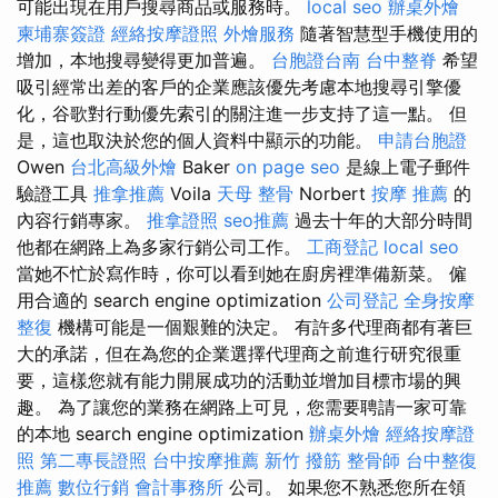
可能出現在用戶搜尋商品或服務時。
local seo
辦桌外燴
柬埔寨簽證
經絡按摩證照
外燴服務
隨著智慧型手機使用的
增加，本地搜尋變得更加普遍。
台胞證台南
台中整脊
希望
吸引經常出差的客戶的企業應該優先考慮本地搜尋引擎優
化，谷歌對行動優先索引的關注進一步支持了這一點。 但
是，這也取決於您的個人資料中顯示的功能。
申請台胞證
Owen
台北高級外燴
Baker
on page seo
是線上電子郵件
驗證工具
推拿推薦
Voila
天母 整骨
Norbert
按摩 推薦
的
內容行銷專家。
推拿證照
seo推薦
過去十年的大部分時間
他都在網路上為多家行銷公司工作。
工商登記
local seo
當她不忙於寫作時，你可以看到她在廚房裡準備新菜。 僱
用合適的 search engine optimization
公司登記
全身按摩
整復
機構可能是一個艱難的決定。 有許多代理商都有著巨
大的承諾，但在為您的企業選擇代理商之前進行研究很重
要，這樣您就有能力開展成功的活動並增加目標市場的興
趣。 為了讓您的業務在網路上可見，您需要聘請一家可靠
的本地 search engine optimization
辦桌外燴
經絡按摩證
照
第二專長證照
台中按摩推薦
新竹 撥筋
整骨師
台中整復
推薦
數位行銷
會計事務所
公司。 如果您不熟悉您所在領