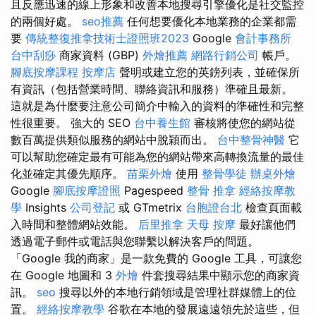
且反應迅速的線上形象和改善本地搜尋引擎優化是社交監控
的兩個好處。
seo推薦
任何想要優化本地業務的企業都需
要
傳統整復推拿技術士證照班2023
Google
會計事務所
台中刮痧
商家資料 (GBP)
外燴推薦
網路行銷公司
帳戶。
腳底按摩課程
按摩店
聲明或建立您的英鎊列表，並確保所
有資訊（包括營業時間、聯絡資訊和服務）準確且最新。
這就是為什麼要注意公司簡介中輸入的資料的準確性和完整
性很重要。 強大的 SEO
台中養生館
審核將使您的網站從
數百萬提供類似服務的網站中脫穎而出。
台中整骨神醫
它
可以幫助您確定最有可能為您的網站帶來高轉換流量的最佳
化並確定其優先順序。
苗栗外燴
使用
整骨學徒
辦桌外燴
Google
腳底按摩證照
Pagespeed
整骨 推拿
經絡按摩教
學
Insights
公司登記
或 GTmetrix
台胞證台北
檢查頁面載
入時間和整體網站效能。
后里推拿
天母 按摩
最好讓他們
透過電子郵件或電話與您聯繫以解決客戶的問題。
「Google 我的商家」是一款免費的 Google 工具，可讓您
在 Google 地圖和 3
外燴
件套搜尋結果中顯示您的商家資
訊。
seo
搜尋以外的本地行銷領域是管理社群媒體上的位
置。
經絡按摩教學
谷歌在本地的發展遠遠領先於這些，但