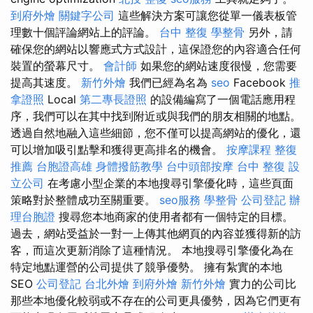
到府外燴
關鍵字公司
這些解決方案可讓您從單一儀表板管
理數十個評論網站上的評論。
台中 整復
學整骨
另外，請
確保您的網站以響應式方式設計，這保證您的內容適合任何
裝置的螢幕尺寸。
會計師
如果您的網站速度很慢，您需要
提高其速度。
新竹外燴
我們已經為名為
seo
Facebook
推
拿證照
Local
第二專長證照
的設備編寫了一個電話應用程
序，我們可以在其中找到附近或與我們的朋友相關的地點。
透過自然地融入這些細節，您不僅可以提高網站的優化，還
可以增加吸引點擊和獲得更高排名的機會。
按摩課程
整復
推薦
台胞證高雄
身體撥筋教學
台中頭部按摩
台中 整復
設
立公司
在考慮小型企業的本地搜尋引擎優化時，這些頁面
策略對於整體成功至關重要。
seo服務
學整骨
公司登記
辦
理台胞證
搜尋您本地商家的使用者都有一個特定的目標。
過去，網站受益於一對一上傳其他網頁的內容並獲得新的訪
客，而這次更新消除了這種情況。 本地搜尋引擎優化為在
特定地點運營的公司提供了競爭優勢。 擁有紮實的本地
SEO
公司登記
台北外燴
到府外燴
新竹外燴
實力的公司比
那些本地優化較弱或不存在的公司更具優勢，因為它們更有