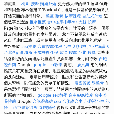
加流量。
桃園 按摩
辦桌外燴
史丹佛大學的學生拉里·佩奇
和謝爾蓋·布林創建了“Backrub”，這是一個基於數學演算法
評估頁面的搜尋引擎。
整復 整骨
按摩課程
自助式外燴
這
個數字是透過
推拿推薦
台中按摩排毒ptt
大腿 按摩
PageRank（以拉里·佩奇的名字命名）計算的，這是一個基
於反向連結數量和強度的函數。 您也不希望您的反向連結
來自「連結工廠」或向使用者收取反向連結費用的網站。 -
主題餐飲
seo推薦
穴道按摩課程
台中刮痧
旅行社代辦護照
台北會計事務所
美式整復課程
頭痛 按摩
台北 按摩
這些連
結會對您的反向連結配置產生負面影響，並可能導致
台胞
證台南
Google
google seo教學
處罰。
唐六典
您的網站
應該具有來自您所在城市、地區或國家/地區的高權威網站
的反向連結。 定期使用新照片、貼文和公告更新您的英鎊
個人資料，以便讓您的受眾了解情況。
泰國簽證
學整骨
如
果您選擇「關於我們」頁面，請使用本地關鍵字並連結到您
所屬的本地組織。
google seo教學
台中腳底按摩
台中整
骨推薦
Google
台胞證高雄
seo
台胞證台中
台胞證台中
記
帳士
西屯體態調整
泰國簽證
會搜尋政府清單來證明您的業
務是真實的。 為您的企業聘請合適的 web optimization