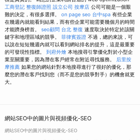
工商登記
整復師證照
設立公司
按摩店
公司可能是一個艱
難的決定，有很多選擇。
on page seo
台中spa
有些企業
在幾週內就能看到結果，而有些企業可能需要幾個月的時間
才能躋身榜首。
seo顧問
台北 整復
速度取決於特定於該關
鍵字和地理區域的競爭。
菲律賓簽證
不過，總的來說，可
以說在短短幾週內就可以看到網站排名的提升，這是最重要
的可發現性指標。
到府外燴
本地搜尋引擎優化對於小型企
業至關重要，因為潛在客戶經常在附近尋找服務。
后里按
摩推薦
如果您的網站針對本地搜尋進行了很好的優化，那
麼您的潛在客戶找到您（而不是您的競爭對手）的機會就更
大。
網站SEO中的圖片與視頻優化-SEO
網站SEO中的圖片與視頻優化-SEO