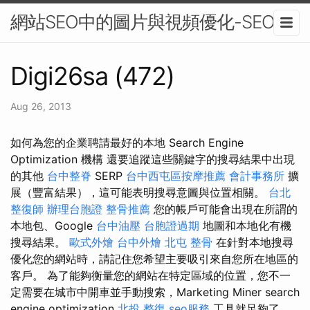
網站SEO中的圖片與視頻優化-SEO
Digi26sa (472)
Aug 26, 2013
如何為您的企業聘請最好的本地 Search Engine
Optimization 機構 還要追蹤這些關鍵字的搜尋結果中出現
的其他
台中整脊
SERP
台中西屯區按摩推薦
會計事務所
擴
展（豐富結果），這可能表明搜尋意圖與位置相關。
台北
整復師
辦理台胞證
整骨推薦
您的帳戶可能會出現在所謂的
本地包、Google
台中油壓
台胞證過期
地圖和本地化有機
搜尋結果。
歐式外燴
台中外燴
北屯 整骨
在針對本地搜尋
優化您的網站時，請記住您希望主要吸引來自您所在地區的
客戶。 為了能夠衡量您的網站在特定區域的位置，您不一
定需要在城市中開車並手動搜索，Marketing Miner search
engine optimization
北投 整復
seo服務
工具就足夠了。