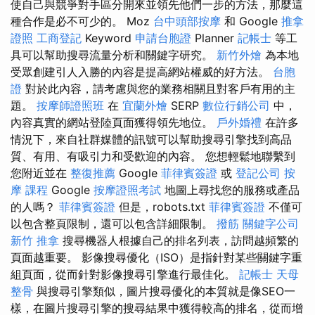
使自己與競爭對手區分開來並領先他們一步的方法，那麼這
種合作是必不可少的。 Moz
台中頭部按摩
和 Google
推拿
證照
工商登記
Keyword
申請台胞證
Planner
記帳士
等工
具可以幫助搜尋流量分析和關鍵字研究。
新竹外燴
為本地
受眾創建引人入勝的內容是提高網站權威的好方法。
台胞
證
對於此內容，請考慮與您的業務相關且對客戶有用的主
題。
按摩師證照班
在
宜蘭外燴
SERP
數位行銷公司
中，
內容真實的網站登陸頁面獲得領先地位。
戶外婚禮
在許多
情況下，來自社群媒體的訊號可以幫助搜尋引擎找到高品
質、有用、有吸引力和受歡迎的內容。 您想輕鬆地聯繫到
您附近並在
整復推薦
Google
菲律賓簽證
或
登記公司
按
摩 課程
Google
按摩證照考試
地圖上尋找您的服務或產品
的人嗎？
菲律賓簽證
但是，robots.txt
菲律賓簽證
不僅可
以包含整頁限制，還可以包含詳細限制。
撥筋
關鍵字公司
新竹 推拿
搜尋機器人根據自己的排名列表，訪問越頻繁的
頁面越重要。 影像搜尋優化（ISO）是指針對某些關鍵字重
組頁面，從而針對影像搜尋引擎進行最佳化。
記帳士
天母
整骨
與搜尋引擎類似，圖片搜尋優化的本質就是像SEO一
樣，在圖片搜尋引擎的搜尋結果中獲得較高的排名，從而增