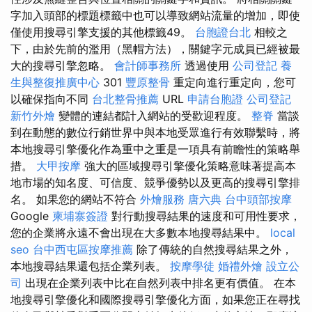
字加入頭部的標題標籤中也可以導致網站流量的增加，即使
僅使用搜尋引擎支援的其他標籤49。
台胞證台北
相較之
下，由於先前的濫用（黑帽方法），關鍵字元成員已經被最
大的搜尋引擎忽略。
會計師事務所
透過使用
公司登記
養
生與整復推廣中心
301
豐原整骨
重定向進行重定向，您可
以確保指向不同
台北整骨推薦
URL
申請台胞證
公司登記
新竹外燴
變體的連結都計入網站的受歡迎程度。
整脊
當談
到在動態的數位行銷世界中與本地受眾進行有效聯繫時，將
本地搜尋引擎優化作為重中之重是一項具有前瞻性的策略舉
措。
大甲按摩
強大的區域搜尋引擎優化策略意味著提高本
地市場的知名度、可信度、競爭優勢以及更高的搜尋引擎排
名。 如果您的網站不符合
外燴服務
唐六典
台中頭部按摩
Google
柬埔寨簽證
對行動搜尋結果的速度和可用性要求，
您的企業將永遠不會出現在大多數本地搜尋結果中。
local
seo
台中西屯區按摩推薦
除了傳統的自然搜尋結果之外，
本地搜尋結果還包括企業列表。
按摩學徒
婚禮外燴
設立公
司
出現在企業列表中比在自然列表中排名更有價值。 在本
地搜尋引擎優化和國際搜尋引擎優化方面，如果您正在尋找