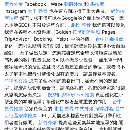
新竹外燴
Facebook、Waze
到府外燴
和
學按摩
Instagram
大里 整骨
也在這方面取得了重大進展。
經絡按
摩課程
然而，您不僅可以在Google的介面上進行搜索，因
此本地SEO也不限於這些介面。
北投 整骨
我們還可以優化
我們在各種本地資料庫（Golden
按摩師證照班
Pages、
TripAdvisor、Booking、Yelp）中的外觀。
台中排毒推薦
是的，您可以隨時取消訂閱，目前計費週期結束後不會自動
續訂。 為了做出決定，您應該確定您希望以何種速度增加
感興趣的客戶數量以及您可以承擔多少投資。 如果單一關
鍵字涵蓋您的活動並且您將逐漸建立自己的地位，或者您不
太了解本地搜尋引擎優化固有的潛力，請選擇基本套餐。
菲律賓簽證
您有多個不同的業務部門，涵蓋不同的關鍵
字，那麼高級套餐適合您，請聯絡我們，我們的專家將很樂
意協助您做出決定。
按摩師證照班
seo推薦
頁面優化在小
型企業的本地搜尋引擎優化中起著至關重要的作用。
台中
整骨推薦
必須確保您的
北屯 整骨
中式外燴
按摩課程
台中
西屯區按摩推薦
URL、元描述和標題板針對搜尋引擎和使
用者進行微調。
新竹外燴
提高這些元素與本地搜尋的相關
性涉及無縫整合與位置相關的關鍵字和資訊。 將相關關鍵