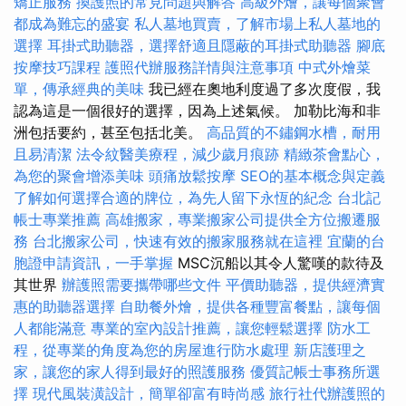
矯正服務
換護照的常見問題與解答
高級外燴，讓每個聚會
都成為難忘的盛宴
私人墓地買賣，了解市場上私人墓地的
選擇
耳掛式助聽器，選擇舒適且隱蔽的耳掛式助聽器
腳底
按摩技巧課程
護照代辦服務詳情與注意事項
中式外燴菜
單，傳承經典的美味
我已經在奧地利度過了多次度假，我
認為這是一個很好的選擇，因為上述氣候。 加勒比海和非
洲包括要約，甚至包括北美。
高品質的不鏽鋼水槽，耐用
且易清潔
法令紋醫美療程，減少歲月痕跡
精緻茶會點心，
為您的聚會增添美味
頭痛放鬆按摩
SEO的基本概念與定義
了解如何選擇合適的牌位，為先人留下永恆的紀念
台北記
帳士專業推薦
高雄搬家，專業搬家公司提供全方位搬遷服
務
台北搬家公司，快速有效的搬家服務就在這裡
宜蘭的台
胞證申請資訊，一手掌握
MSC沉船以其令人驚嘆的款待及
其世界
辦護照需要攜帶哪些文件
平價助聽器，提供經濟實
惠的助聽器選擇
自助餐外燴，提供各種豐富餐點，讓每個
人都能滿意
專業的室內設計推薦，讓您輕鬆選擇
防水工
程，從專業的角度為您的房屋進行防水處理
新店護理之
家，讓您的家人得到最好的照護服務
優質記帳士事務所選
擇
現代風裝潢設計，簡單卻富有時尚感
旅行社代辦護照的