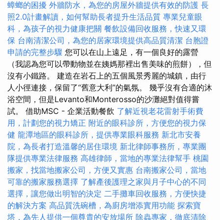
蟑螂的困擾
外牆防水，為您的房屋外牆提供有效的防護
長
照2.0計畫解讀，如何幫助長者提升生活品質
專業兒童眼
科，為孩子的視力健康把關
餐飲設備回收服務，快速又環
保
台南清潔公司，為您的居家環境提供高品質清潔
台胞證
申請的完整步驟
您可以在山上遠足，有一個良好的露營
（我認為您可以帶動物並在姨媽那裡出售美味的煎餅），但
沒有小鐵路。 建造在岩石上的五個風景秀麗的城鎮，由行
人小徑連接，保留了“舊意大利”的氣氛。 幾乎沒有合適的沐
浴空間，但是Levanto和Monterosso的沙灘絕對值得嘗
試。 借助MSC - 企業活動餐飲
了解近視老花雷射手術費
用，計劃您的視力矯正
附近的眼科診所，方便您的視力保
健
龍潭地區的眼科診所，提供專業眼科服務
新北市安養
院，為長者打造溫馨的居住環境
新北律師事務所，專業團
隊提供專業法律服務
高雄律師，當地的專業法律幫手
桃園
搬家，找當地搬家公司，方便又實惠
台南搬家公司，當地
可靠的搬家服務選擇
了解產後護理之家與月子中心的不同
選擇，讓您做出明智的決定
二手攤車回收服務，方便快捷
的解決方案
高品質洗碗槽，為廚房增添實用功能
探索寶
塔，為先人提供一個尊貴的安放場所
除蟲專家，徹底清除