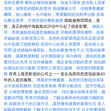
流程及費用
餐飲設備回收服務，快速又環保
提供私人居家
清潔，保障您的隱私與需求
高雄搬家公司，信賴專業搬家
團隊，放心搬家
-
台中眼科，專業醫師提供精準治療
多樣
化餐盒選擇，方便快捷的餐飲服務
階級服務而聞名，當
然，真正的地中海氣氛在評估中引起了很多影響。
滅鼠公
司，專業滅鼠技術讓您遠離鼠患
牙橋的選擇與優勢，改善
牙齒缺損
台南清潔公司，為您的居家環境提供高品質清潔
台中筋膜刀放鬆療程
長照中心的單人房選擇，提供個人化
空間
提供精緻外燴茶點，為您的聚會增色不少
完善的家事
服務，讓家務更輕鬆
台中撥筋療法
美白療程，讓你的肌膚
重現亮白光澤
台北外燴服務，滿足各類活動的需求
強化網
站優化的SEO服務
完整的工商登記服務，助您順利開展業
務
世界上最受歡迎的公司之一一直在為那些想度假超過40
年的人提供服務。
專業的外燴服務，為您的活動提供美味
台中抓龍筋療程
北投推拿推薦
專業冷氣清洗，提升空氣品
質
士林按摩推薦
漏水原因分析，找出漏水的根本原因，徹
底解決問題
骨導式助聽器，了解這種革命性的聽力輔助技
術
探索坐月子的正確方式，讓您擁有健康的產後生活
老人
助聽器價格解析
了解卡式台胞證的申請方式
台北按摩課程