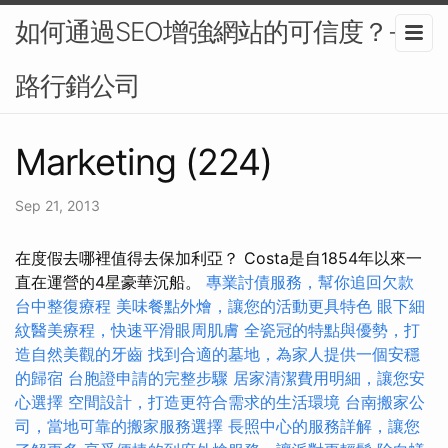
如何通過SEO增強網站的可信度？-網
路行銷公司
Marketing (224)
Sep 21, 2013
在度假去哪裡值得去保加利亞？ Costa是自1854年以來一
直在運營的4星豪華沉船。
專業討債服務，幫你追回欠款
台中整復療程
美味餐點外燴，讓您的活動更具特色
眼下細
紋醫美療程，快速平滑眼周肌膚
全瓷冠的特點與優勢，打
造自然美觀的牙齒
找到合適的墓地，為家人提供一個安穩
的歸宿
台胞證申請的完整步驟
居家清潔費用明細，讓您安
心選擇
空間設計，打造更符合需求的生活環境
台南搬家公
司，當地可靠的搬家服務選擇
長照中心的服務詳解，讓您