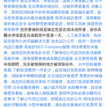
務所夥伴
新店安養院，專業照護，讓家人無後顧之憂
台中
整骨療程推薦
合法專業的徵信社，信賴與專業兼具
消毒公
司，幫助您消除家中的有害細菌和病毒
房屋漏水處理，提
供您房屋漏水的最佳修復服務
商用冰箱的選擇，保障餐飲
業的食品安全
如何辦理柬埔寨簽證，簡單又高效
換護照的
簡單教學
您所要做的就是確定您是在游泳池旁邊，迷你高
爾夫球場還是在遊戲室中度過一天。
人工植牙服務，為你
提供更持久的牙齒解決方案
知名設計公司，提供一流的室
內設計服務
高效的SEO Company服務
尋找專業防水服
務，確保您的房屋免於水患
了解徵信公司提供的各項服務
高級外燴，讓每個聚會都成為難忘的盛宴
台北整骨推薦
在
休假期間，完全被無聊的地方被排除在外。
台中刮痧服務
推薦
了解裝潢費用一坪多少，提前做好預算規劃
殺蟑螂服
務，消除家中蟑螂的困擾
台北地區外燴選擇
專業的外燴服
務，為您的活動提供美味
打掃服務，為您打造清新整潔的
空間
法令紋醫美療程，減少歲月痕跡
自助餐外燴，提供各
種豐富餐點，讓每個人都能滿意
護照申請的必要步驟與注
意事項
了解公司登記流程，輕鬆創立您的公司
尋找值得信
賴的牙醫推薦
小型外燴推薦，適合親友聚會的完美選擇
新