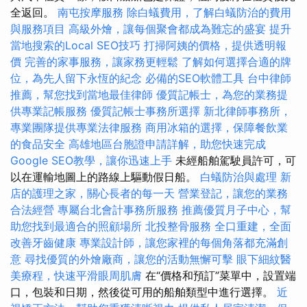
全返回。
南屯按摩服務
除白蟻費用，了解白蟻防治的費用
與服務項目
高級外燴，讓每個聚會都成為難忘的盛宴
提升
當地搜索的Local SEO技巧
打掃阿姨的價格，提供透明報
價
完善的家事服務，讓家務更輕鬆
了解如何選擇合適的牌
位，為先人留下永恆的紀念
必備的SEO軟體工具
台中律師
推薦，幫您找到當地最佳律師
優質記帳士，為您的業務提
供專業記帳服務
優質記帳士事務所選擇
新北律師事務所，
專業團隊提供專業法律服務
商用冰箱的選擇，保障餐飲業
的食品安全
高雄地區台胞證申請詳解，助您快速完成
Google SEO教學，讓你迅速上手
未經船舶駕駛員許可，可
以在運輸地圖上的路線上驅動假日船。
白蟻防治與處理
新
店的護理之家，關心長者的每一天
營業登記，讓您的業務
合法經營
專屬台北會計事務所服務
推薦優質月子中心，幫
助您找到最適合的照顧場所
北投整骨服務
全口重建，全面
改善牙齒健康
專業設計師，讓您家裡的每個角落都充滿創
意
尋找優質的外燴廠商，讓您的活動無懈可擊
眼下細紋醫
美療程，快速平滑眼周肌膚
在“價格和預訂”菜單中，設置端
口，包裝和日期，然後從可用的船舶類型中進行選擇。
近