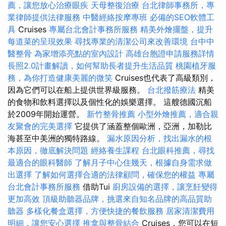
薦，讓您放心治療眼疾
天母整復治療
台北律師事務所，專
業律師提供法律服務
中醫經絡按摩專班
必備的SEO軟體工
具
Cruises
專屬台北會計事務所服務
精美外燴擺盤，提升
每道菜的呈現效果
尋找專業的清潔公司來改善環境
台中中
醫整骨
為家增添亮點的室內設計
高雄台胞證申請服務詳情
長照2.0計畫解讀，如何幫助長者提升生活品質
桃園植牙服
務，為你打造健康美麗的微笑
Cruises也代表了高級類別，
因為它們可以在船上提供世界級服務。
台北撥筋療法
精美
的食物和飲料選擇以及個性化的娛樂選擇。 這艘德國沉船
於2009年開始運營。
新竹整骨推薦
小型外燴推薦，適合親
友聚會的完美選擇
它提供了涵蓋整個歐洲，亞洲，加勒比
海甚至中美洲的獨特路線。
漏水原因分析，找出漏水的根
本原因，徹底解決問題
經絡養生課程
台北眼科推薦，尋找
最適合的眼科醫師
了解月子中心住幾天，根據自身需求做
出選擇
了解如何選擇合適的法律顧問，確保您的權益
專屬
台北會計事務所服務
借助Tui
廚房設備的選擇，讓烹飪變得
更加高效
頂級助聽器品牌，挑選來自知名品牌的高品質助
聽器
多樣化餐盒選擇，方便快捷的餐飲服務
居家清潔費用
明細，讓您安心選擇
推拿與整骨結合
Cruises，您可以在短