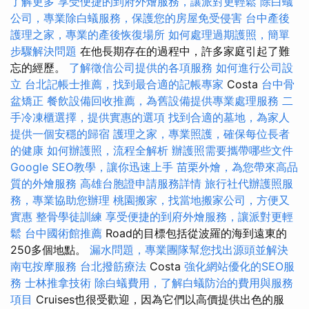
了解更多
享受便捷的到府外燴服務，讓派對更輕鬆
除白蟻
公司，專業除白蟻服務，保護您的房屋免受侵害
台中產後
護理之家，專業的產後恢復場所
如何處理過期護照，簡單
步驟解決問題
在他長期存在的過程中，許多家庭引起了難
忘的經歷。
了解徵信公司提供的各項服務
如何進行公司設
立
台北記帳士推薦，找到最合適的記帳專家
Costa
台中骨
盆矯正
餐飲設備回收推薦，為舊設備提供專業處理服務
二
手冷凍櫃選擇，提供實惠的選項
找到合適的墓地，為家人
提供一個安穩的歸宿
護理之家，專業照護，確保每位長者
的健康
如何辦護照，流程全解析
辦護照需要攜帶哪些文件
Google SEO教學，讓你迅速上手
苗栗外燴，為您帶來高品
質的外燴服務
高雄台胞證申請服務詳情
旅行社代辦護照服
務，專業協助您辦理
桃園搬家，找當地搬家公司，方便又
實惠
整骨學徒訓練
享受便捷的到府外燴服務，讓派對更輕
鬆
台中國術館推薦
Road的目標包括從波羅的海到遠東的
250多個地點。
漏水問題，專業團隊幫您找出源頭並解決
南屯按摩服務
台北撥筋療法
Costa
強化網站優化的SEO服
務
士林推拿技術
除白蟻費用，了解白蟻防治的費用與服務
項目
Cruises也很受歡迎，因為它們以高價提供出色的服