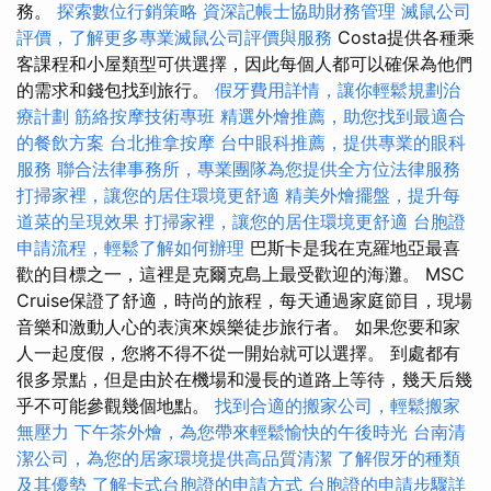
務。
探索數位行銷策略
資深記帳士協助財務管理
滅鼠公司
評價，了解更多專業滅鼠公司評價與服務
Costa提供各種乘
客課程和小屋類型可供選擇，因此每個人都可以確保為他們
的需求和錢包找到旅行。
假牙費用詳情，讓你輕鬆規劃治
療計劃
筋絡按摩技術專班
精選外燴推薦，助您找到最適合
的餐飲方案
台北推拿按摩
台中眼科推薦，提供專業的眼科
服務
聯合法律事務所，專業團隊為您提供全方位法律服務
打掃家裡，讓您的居住環境更舒適
精美外燴擺盤，提升每
道菜的呈現效果
打掃家裡，讓您的居住環境更舒適
台胞證
申請流程，輕鬆了解如何辦理
巴斯卡是我在克羅地亞最喜
歡的目標之一，這裡是克爾克島上最受歡迎的海灘。 MSC
Cruise保證了舒適，時尚的旅程，每天通過家庭節目，現場
音樂和激動人心的表演來娛樂徒步旅行者。 如果您要和家
人一起度假，您將不得不從一開始就可以選擇。 到處都有
很多景點，但是由於在機場和漫長的道路上等待，幾天后幾
乎不可能參觀幾個地點。
找到合適的搬家公司，輕鬆搬家
無壓力
下午茶外燴，為您帶來輕鬆愉快的午後時光
台南清
潔公司，為您的居家環境提供高品質清潔
了解假牙的種類
及其優勢
了解卡式台胞證的申請方式
台胞證的申請步驟詳