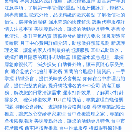
更輕鬆
專業的室內設計推薦，讓您輕鬆選擇
新墓第一年的
注意事項，了解第一年管理的重點
附近牙醫診所，輕鬆找
到專業醫生
歐式外燴，品味精緻的歐式餐點
了解徵信社的
價位，選擇合適服務
漏水問題的快速解決
護照代辦服務詳
情與注意事項
美味餐點外燴，讓您的活動更具特色
專業冷
氣清洗，提升空氣品質
護照換發的流程與要求
隆鼻塑造完
美輪廓
月子中心費用詳細介紹，助您做好預算規劃
新店護
理之家，讓您的家人得到最好的照護服務
耳掛式助聽器，
選擇舒適且隱蔽的耳掛式助聽器
牆壁漏水緊急處理，掌握
應急修復技巧，減少損失
自助餐外燴，讓來賓隨心享受美
食
適合您的台北會計事務所
宜蘭的台胞證申請資訊，一手
掌握
精緻茶會，提供美味的茶會餐點
如何在台中辦理台胞
證，提供完整的資訊
提升網站排名的SEO公司
清潔工服
務，解決您的日常清潔需求
漏水打針效果，了解漏水打針
撐多久，確保修復效果
TUI
白蟻防治，專業處理白蟻侵襲
問題
律師公會網站，查詢律師資格與服務
尋求專業記帳士
推薦，讓您放心交給專家處理
台中產後護理之家，專業的
產後恢復場所
美味餐點外燴，讓您的活動更具特色
台中市
按摩服務
西屯區按摩推薦
台中推拿服務
權威眼科醫師推