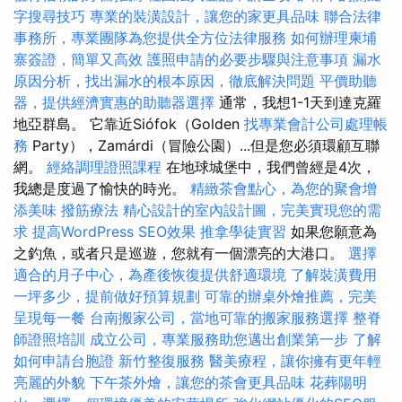
字搜尋技巧
專業的裝潢設計，讓您的家更具品味
聯合法律
事務所，專業團隊為您提供全方位法律服務
如何辦理柬埔
寨簽證，簡單又高效
護照申請的必要步驟與注意事項
漏水
原因分析，找出漏水的根本原因，徹底解決問題
平價助聽
器，提供經濟實惠的助聽器選擇
通常，我想1-1天到達克羅
地亞群島。 它靠近Siófok（Golden
找專業會計公司處理帳
務
Party），Zamárdi（冒險公園）...但是您必須環顧互聯
網。
經絡調理證照課程
在地球城堡中，我們曾經是4次，
我總是度過了愉快的時光。
精緻茶會點心，為您的聚會增
添美味
撥筋療法
精心設計的室內設計圖，完美實現您的需
求
提高WordPress SEO效果
推拿學徒實習
如果您願意為
之釣魚，或者只是巡遊，您就有一個漂亮的大港口。
選擇
適合的月子中心，為產後恢復提供舒適環境
了解裝潢費用
一坪多少，提前做好預算規劃
可靠的辦桌外燴推薦，完美
呈現每一餐
台南搬家公司，當地可靠的搬家服務選擇
整脊
師證照培訓
成立公司，專業服務助您邁出創業第一步
了解
如何申請台胞證
新竹整復服務
醫美療程，讓你擁有更年輕
亮麗的外貌
下午茶外燴，讓您的茶會更具品味
花葬陽明