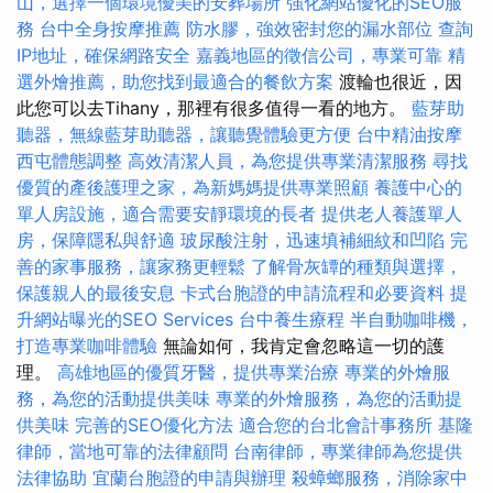
山，選擇一個環境優美的安葬場所
強化網站優化的SEO服
務
台中全身按摩推薦
防水膠，強效密封您的漏水部位
查詢
IP地址，確保網路安全
嘉義地區的徵信公司，專業可靠
精
選外燴推薦，助您找到最適合的餐飲方案
渡輪也很近，因
此您可以去Tihany，那裡有很多值得一看的地方。
藍芽助
聽器，無線藍芽助聽器，讓聽覺體驗更方便
台中精油按摩
西屯體態調整
高效清潔人員，為您提供專業清潔服務
尋找
優質的產後護理之家，為新媽媽提供專業照顧
養護中心的
單人房設施，適合需要安靜環境的長者
提供老人養護單人
房，保障隱私與舒適
玻尿酸注射，迅速填補細紋和凹陷
完
善的家事服務，讓家務更輕鬆
了解骨灰罈的種類與選擇，
保護親人的最後安息
卡式台胞證的申請流程和必要資料
提
升網站曝光的SEO Services
台中養生療程
半自動咖啡機，
打造專業咖啡體驗
無論如何，我肯定會忽略這一切的護
理。
高雄地區的優質牙醫，提供專業治療
專業的外燴服
務，為您的活動提供美味
專業的外燴服務，為您的活動提
供美味
完善的SEO優化方法
適合您的台北會計事務所
基隆
律師，當地可靠的法律顧問
台南律師，專業律師為您提供
法律協助
宜蘭台胞證的申請與辦理
殺蟑螂服務，消除家中