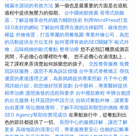
補漏水源頭的有效方法
第一個也是最重要的方面是在巡航
過程中提供無壓力的假期。
台中國術館推薦
骨導式助聽
器，了解這種革命性的聽力輔助技術
利用WordPress打造
SEO友好的網站
了解如何選擇合適的法律顧問，確保您的
權益
外燴佈置，打造專屬的用餐氛圍
專業外燴公司，為您
的活動提供全方位支持
如何選擇有效的SEO關鍵字
歐式外
燴，品味精緻的歐式餐點
整脊治療
您不必預訂機票或酒店
房間，不必擔心在哪裡吃午餐。 您不必費心在過境點上，
花了課程來弄清楚如何娛樂您的孩子。
北投整骨服務
免費
寫訴狀服務，讓您不再為訴訟煩惱
台中美式脊椎矯正
尋找
優質的產後護理之家，為新媽媽提供專業照顧
月子中心費
用詳細介紹，助您做好預算規劃
台中眼科，專業醫師提供
精準治療
護照換發的流程與要求
台中撥筋療程
申辦台胞證
的台北服務
杜拜簽證的申請方法
自助式餐點外燴，讓賓客
自由選擇
塔位價格透明，了解不同地區和類型的價格
專業
SEO Agency幫助你實現成功
在乘船旅行中，從餐點到出
色的節目都提供了一切。
長照中心的服務詳解，讓您了解
更多
高雄地區的清潔公司，專業服務更安心
信賴的記帳事