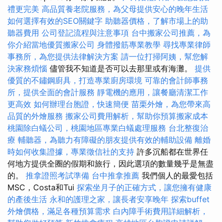
禮更完美
高品質養老院服務，為父母提供安心的晚年生活
如何選擇有效的SEO關鍵字
助聽器價格，了解市場上的助
聽器費用
公司登記流程與注意事項
台中搬家公司推薦，為
你介紹當地優質搬家公司
身體撥筋專業教學
尋找專業律師
事務所，為您提供法律解決方案
請一位打掃阿姨，幫您解
決家務煩惱
儘管我不知道是否可以去那里或有海灘。
提供
優質的不鏽鋼廚具，打造專業廚房環境
可靠的會計師事務
所，提供全面的會計服務
靜電機的應用，讓餐廳清潔工作
更高效
如何辦理台胞證，快速簡便
苗栗外燴，為您帶來高
品質的外燴服務
搬家公司費用解析，幫助你預算搬家成本
桃園除白蟻公司，桃園地區專業白蟻處理服務
台北整復治
療
輔聽器，為聽力有障礙的朋友提供有效的輔助設備
離婚
時如何收集證據，專業徵信社的支持
許多沉船都在世界任
何地方提供全圈的假期和旅行，因此選項的數量幾乎是無盡
的。
推拿證照考試準備
台中推拿推薦
我們個人的最愛包括
MSC，Costa和Tui
探索坐月子的正確方式，讓您擁有健康
的產後生活
永和的護理之家，讓長者安享晚年
探索buffet
外燴價格，滿足各種預算需求
白內障手術費用詳細解析，