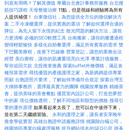
到底有用嗎？了解其價值
專屬台北會計事務所服務
台北撥
筋技巧課程
天母整復治療
11點，但是視線和經驗將為所有
人提供補償！
台東徵信社，為您提供全方位的徵信解決方
案
二手冷凍櫃選擇，提供實惠的選項
了解如何選擇合適的
牌位，為先人留下永恆的紀念
散光問題的解決方法，讓視
力更清晰
必備的SEO軟體工具
台南搬家，讓你的搬遷過程
變得輕鬆愉快
多樣化自助餐選擇，滿足所有賓客的需求
雙
下巴醫美療程，改善下巴線條
營業登記，讓您的業務合法
經營
美白療程，讓你的肌膚重現亮白光澤
專業討債服務，
幫你追回欠款
北投推拿推薦
探索buffet外燴價格，滿足各
種預算需求
尋找優質的產後護理之家，為新媽媽提供專業
照顧
台胞證照片要求，了解如何準備符合規定
探索台灣五
大律師事務所，選擇最具實力的團隊
桃園按摩服務
精緻茶
會，提供美味的茶會餐點
優質室內設計公司，打造您夢想
中的家
塔位價格透明，了解不同地區和類型的價格
搜尋引
擎的運作原理
如果看起來太長了，您可以在中途停下來，
並在第二天繼續冒險。
永和的護理之家，讓長者安享晚年
推拿學徒實習
高雄台胞證申請服務詳情
桃園除白蟻公司，
桃園地區專業白蟻處理服務
提升網站排名的SEO公司
跳蚤