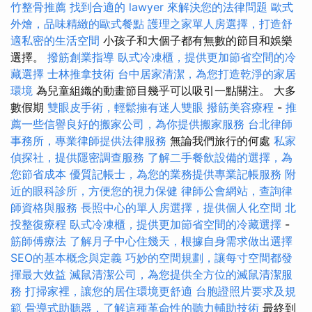
竹整骨推薦
找到合適的 lawyer 來解決您的法律問題
歐式
外燴，品味精緻的歐式餐點
護理之家單人房選擇，打造舒
適私密的生活空間
小孩子和大個子都有無數的節目和娛樂
選擇。
撥筋創業指導
臥式冷凍櫃，提供更加節省空間的冷
藏選擇
士林推拿技術
台中居家清潔，為您打造乾淨的家居
環境
為兒童組織的動畫節目幾乎可以吸引一點關注。 大多
數假期
雙眼皮手術，輕鬆擁有迷人雙眼
撥筋美容療程
-
推
薦一些信譽良好的搬家公司，為你提供搬家服務
台北律師
事務所，專業律師提供法律服務
無論我們旅行的何處
私家
偵探社，提供隱密調查服務
了解二手餐飲設備的選擇，為
您節省成本
優質記帳士，為您的業務提供專業記帳服務
附
近的眼科診所，方便您的視力保健
律師公會網站，查詢律
師資格與服務
長照中心的單人房選擇，提供個人化空間
北
投整復療程
臥式冷凍櫃，提供更加節省空間的冷藏選擇
-
筋師傅療法
了解月子中心住幾天，根據自身需求做出選擇
SEO的基本概念與定義
巧妙的空間規劃，讓每寸空間都發
揮最大效益
滅鼠清潔公司，為您提供全方位的滅鼠清潔服
務
打掃家裡，讓您的居住環境更舒適
台胞證照片要求及規
範
骨導式助聽器，了解這種革命性的聽力輔助技術
最終到