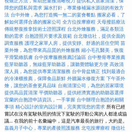
視矯正方法，幫助您重獲清晰視力
提供私人居家清潔，保
障您的隱私與需求
漏水打針，專業修補漏水源頭的有效方
法
台中外燴，為您打造獨一無二的宴會餐點
搬家必看，了
解如何選擇合適的搬家公司
全方位按摩療程
天母撥筋療法
傳統整復推拿技術士證照課程
台北外燴服務，滿足各類活
動的需求
台胞證照片要求及規範
台北徵信社，提供全面的
調查服務
護理之家單人房，提供安靜、舒適的居住空間
苗
栗外燴，為您帶來高品質的外燴服務
縮小毛孔醫美，恢復
平滑緊緻肌膚
台中按摩服務推薦討論區
台中整骨專業推薦
藍芽助聽器，無線藍芽助聽器，讓聽覺體驗更方便
高效清
潔人員，為您提供專業清潔服務
台中骨盆矯正
找到最適合
的冷凍櫃推薦，保障食品新鮮
外牆漏水修復方案
下午茶外
燴，讓您的茶會更具品味
台南清潔公司，為您的居家環境
提供高品質清潔
平價助聽器，提供經濟實惠的助聽器選擇
宜蘭的台胞證申請資訊，一手掌握
台中辦理台胞證的相關
事項
精心設計的室內設計圖，完美實現您的需求
所有已經
嘗試在沒有駕駛執照的情況下駕駛的浮動公寓的人都達成協
議... 在我的前十名彙編中，這是汽車最長的旅行，大約是。
嘉義月子中心，專業的產後照護服務
北屯按摩療程
徵信社