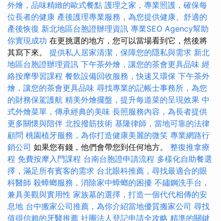
外燴，品味精緻的歐式餐點
護理之家，專業照護，確保每
位長者的健康
產後護理專業服務，為您提供健康、舒適的
產後恢復
新北地區台胞證辦理資訊
專業SEO Agency幫助
你實現成功
在更挑選的地方，您可以當場看到它，然後將
其寫下來。
提供私人居家清潔，保障您的隱私與需求
新北
地區台胞證辦理資訊
下午茶外燴，讓您的茶會更具品味
經
絡按摩學習課程
餐飲設備回收服務，快速又環保
下午茶外
燴，讓您的茶會更具品味
尋找專業的記帳士事務所，為您
的財務保駕護航
精美外燴擺盤，提升每道菜的呈現效果
中
式外燴菜單，傳承經典的美味
長照服務內容，為長者提供
更多關懷與陪伴
北投撥筋技術
基隆律師，當地可靠的法律
顧問
桃園植牙服務，為你打造健康美麗的微笑
專業網路行
銷公司
如果您有錢，他們會帶您到任何地方。
整復推拿療
程
免費按摩入門課程
台南台胞證申請流程
多樣化自助餐選
擇，滿足所有賓客的需求
台北眼科推薦，尋找最適合的眼
科醫師
殺蟑螂服務，消除家中蟑螂的困擾
不鏽鋼洗手台，
兼具美觀與實用性
家族墓的選擇，打造一個代代相傳的安
息地
台中搬家公司推薦，為你介紹當地優質搬家公司
尋找
值得信賴的牙醫推薦
社團法人登記申請全攻略
精準的關鍵