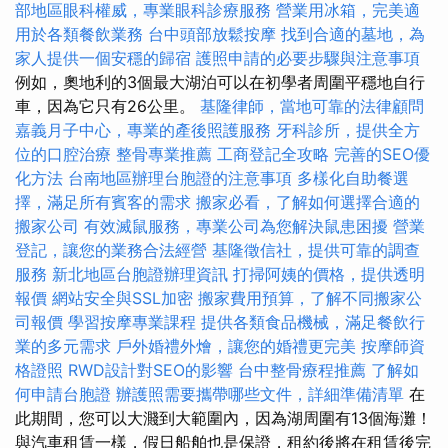
部地區眼科權威，專業眼科診療服務
營業用冰箱，完美適
用於各類餐飲業務
台中頭部放鬆按摩
找到合適的墓地，為
家人提供一個安穩的歸宿
護照申請的必要步驟與注意事項
例如，奧地利的3個最大湖泊可以在初學者周圍平穩地自行
車，因為它只有26公里。
基隆律師，當地可靠的法律顧問
嘉義月子中心，專業的產後照護服務
牙科診所，提供全方
位的口腔治療
整骨專業推薦
工商登記全攻略
完善的SEO優
化方法
台南地區辦理台胞證的注意事項
多樣化自助餐選
擇，滿足所有賓客的需求
搬家必看，了解如何選擇合適的
搬家公司
有效滅鼠服務，專業公司為您解決鼠患困擾
營業
登記，讓您的業務合法經營
基隆徵信社，提供可靠的調查
服務
新北地區台胞證辦理資訊
打掃阿姨的價格，提供透明
報價
網站安全與SSL加密
搬家費用預算，了解不同搬家公
司報價
學習按摩專業課程
提供各類食品機械，滿足餐飲行
業的多元需求
戶外婚禮外燴，讓您的婚禮更完美
按摩師資
格證照
RWD設計對SEO的影響
台中整骨療程推薦
了解如
何申請台胞證
辦護照需要攜帶哪些文件，詳細準備清單
在
此期間，您可以大濺到大範圍內，因為湖周圍有13個海灘！
與汽車租賃一樣，假日船舶也是保證，租約後將在租賃後完