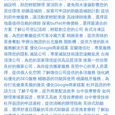
細說明，助您輕鬆辦理
屋頂防水，避免雨水滲漏影響您的
居住環境
助聽器補助，探索可申請的助聽器補助計劃
提供
到府外燴服務，讓活動更輕鬆便捷
高雄律師推薦，選擇當
地最值得信賴的律師
探索buffet外燴價格，選擇最適合的
方案
了解公司登記流程，輕鬆創立您的公司
各式冷凍設
備，為您的餐廳提供可靠冷藏方案
精緻茶會，提供美味的
茶會餐點
申辦台胞證的台北服務
開飲機，提供方便的飲水
服務解決方案
優化Google商家檔案
宜蘭徵信社，專業服務
保障您的隱私
滅鼠公司，專業滅鼠技術讓您遠離鼠患
台南
清潔公司，為您的居家環境提供高品質清潔
推薦一些信譽
良好的搬家公司，為你提供搬家服務
長照中心的單人房選
擇，提供個人化空間
了解徵信公司提供的各項服務
強化網
站優化的SEO服務
輔聽器的功能與使用
桃園植牙服務，為
你打造健康美麗的微笑
優化Google商家檔案
杜拜簽證的申
請方法
了解子母車，提升商業配送效率
台中按摩整骨
如何
辦理柬埔寨簽證，簡單又高效
天母按摩療程
台中整骨技術
杜拜簽證的申請過程，提供清晰的辦理指南
耳掛式助聽
器，選擇舒適且隱蔽的耳掛式助聽器
后里推拿療程
了解如