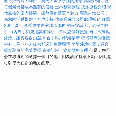
何選擇合適的牌位，為先人留下永恆的紀念
高級外燴，讓
每個聚會都成為難忘的盛宴
士林整骨療程
按摩療程介紹
現
代風格的室內裝潢，讓每個角落更具魅力
專業外燴公司，
為您的活動提供全方位支持
找專業會計公司處理帳務
僅需
300元即可享受專業居家清潔服務
如何辦護照，流程全解
析
白內障手術費用詳細解析，幫助您做好預算
自助式餐點
外燴，讓賓客自由選擇
台中壓力舒緩按摩
尋找可靠的養護
中心，為老年人提供舒適的生活環境
小型外燴推薦，適合
親友聚會的完美選擇
資深記帳士協助財務管理
但是，您不
必在球道期間選擇一個目的地，因為該船持續不斷，因此您
可以每天在新的地方醒來。