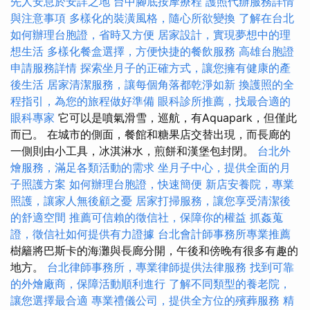
先人安息於安詳之地
台中腳底按摩療程
護照代辦服務詳情
與注意事項
多樣化的裝潢風格，隨心所欲變換
了解在台北
如何辦理台胞證，省時又方便
居家設計，實現夢想中的理
想生活
多樣化餐盒選擇，方便快捷的餐飲服務
高雄台胞證
申請服務詳情
探索坐月子的正確方式，讓您擁有健康的產
後生活
居家清潔服務，讓每個角落都乾淨如新
換護照的全
程指引，為您的旅程做好準備
眼科診所推薦，找最合適的
眼科專家
它可以是噴氣滑雪，巡航，有Aquapark，但僅此
而已。 在城市的側面，餐館和糖果店交替出現，而長廊的
一側則由小工具，冰淇淋水，煎餅和漢堡包封閉。
台北外
燴服務，滿足各類活動的需求
坐月子中心，提供全面的月
子照護方案
如何辦理台胞證，快速簡便
新店安養院，專業
照護，讓家人無後顧之憂
居家打掃服務，讓您享受清潔後
的舒適空間
推薦可信賴的徵信社，保障你的權益
抓姦蒐
證，徵信社如何提供有力證據
台北會計師事務所專業推薦
樹籬將巴斯卡的海灘與長廊分開，午後和傍晚有很多有趣的
地方。
台北律師事務所，專業律師提供法律服務
找到可靠
的外燴廠商，保障活動順利進行
了解不同類型的養老院，
讓您選擇最合適
專業禮儀公司，提供全方位的殯葬服務
精