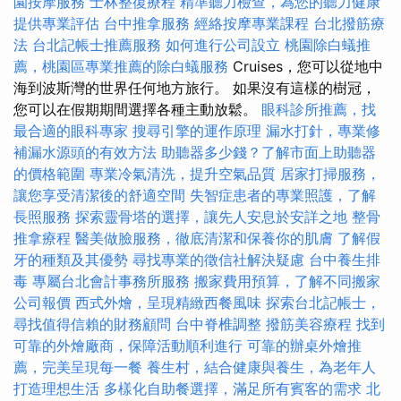
園按摩服務
士林整復療程
精準聽力檢查，為您的聽力健康
提供專業評估
台中推拿服務
經絡按摩專業課程
台北撥筋療
法
台北記帳士推薦服務
如何進行公司設立
桃園除白蟻推
薦，桃園區專業推薦的除白蟻服務
Cruises，您可以從地中
海到波斯灣的世界任何地方旅行。 如果沒有這樣的樹冠，
您可以在假期期間選擇各種主動放鬆。
眼科診所推薦，找
最合適的眼科專家
搜尋引擎的運作原理
漏水打針，專業修
補漏水源頭的有效方法
助聽器多少錢？了解市面上助聽器
的價格範圍
專業冷氣清洗，提升空氣品質
居家打掃服務，
讓您享受清潔後的舒適空間
失智症患者的專業照護，了解
長照服務
探索靈骨塔的選擇，讓先人安息於安詳之地
整骨
推拿療程
醫美做臉服務，徹底清潔和保養你的肌膚
了解假
牙的種類及其優勢
尋找專業的徵信社解決疑慮
台中養生排
毒
專屬台北會計事務所服務
搬家費用預算，了解不同搬家
公司報價
西式外燴，呈現精緻西餐風味
探索台北記帳士，
尋找值得信賴的財務顧問
台中脊椎調整
撥筋美容療程
找到
可靠的外燴廠商，保障活動順利進行
可靠的辦桌外燴推
薦，完美呈現每一餐
養生村，結合健康與養生，為老年人
打造理想生活
多樣化自助餐選擇，滿足所有賓客的需求
北