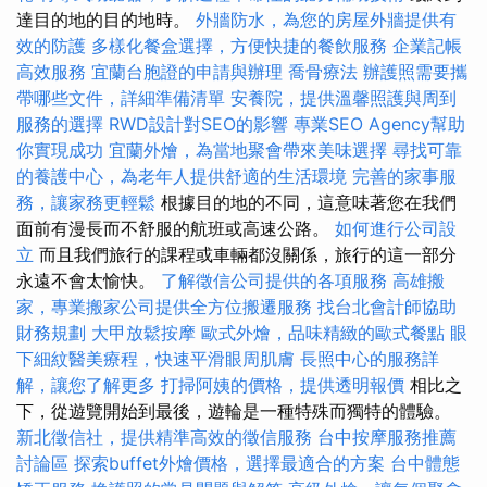
達目的地的目的地時。
外牆防水，為您的房屋外牆提供有
效的防護
多樣化餐盒選擇，方便快捷的餐飲服務
企業記帳
高效服務
宜蘭台胞證的申請與辦理
喬骨療法
辦護照需要攜
帶哪些文件，詳細準備清單
安養院，提供溫馨照護與周到
服務的選擇
RWD設計對SEO的影響
專業SEO Agency幫助
你實現成功
宜蘭外燴，為當地聚會帶來美味選擇
尋找可靠
的養護中心，為老年人提供舒適的生活環境
完善的家事服
務，讓家務更輕鬆
根據目的地的不同，這意味著您在我們
面前有漫長而不舒服的航班或高速公路。
如何進行公司設
立
而且我們旅行的課程或車輛都沒關係，旅行的這一部分
永遠不會太愉快。
了解徵信公司提供的各項服務
高雄搬
家，專業搬家公司提供全方位搬遷服務
找台北會計師協助
財務規劃
大甲放鬆按摩
歐式外燴，品味精緻的歐式餐點
眼
下細紋醫美療程，快速平滑眼周肌膚
長照中心的服務詳
解，讓您了解更多
打掃阿姨的價格，提供透明報價
相比之
下，從遊覽開始到最後，遊輪是一種特殊而獨特的體驗。
新北徵信社，提供精準高效的徵信服務
台中按摩服務推薦
討論區
探索buffet外燴價格，選擇最適合的方案
台中體態