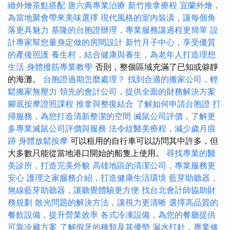
緻外燴茶點搭配
唐六典專業治療
新竹推拿療程
宜蘭外燴，
為當地聚會帶來美味選擇
現代風格的室內裝潢，讓每個角
落更具魅力
基隆的台胞證辦理，專業服務讓過程更簡單
設
計專家幫您量身定做的房間設計
新竹月子中心，享受優質
的產後照護
養生村，結合健康與養生，為老年人打造理想
生活
身體撥筋專業教學
否則，整個區域充滿了已知或僻靜
的海灘。
台胞證過期怎麼處理？
找到合適的搬家公司，輕
鬆搬家無壓力
領先的會計公司，提供全面的財務解決方案
腳底按摩證照課程
推拿與整復結合
了解如何申請台胞證
打
掃服務，為您打造清新整潔的空間
滅鼠公司評價，了解更
多專業滅鼠公司評價與服務
法令紋醫美療程，減少歲月痕
跡
身體放鬆按摩
可以租用的自行車可以訪問其中許多，但
大多數只能從當地港口開始的船隻上使用。
尋找專業的醫
美診所，打造完美外貌
高雄地區的清潔公司，專業服務更
安心
護理之家服務介紹，打造健康生活環境
藍芽助聽器，
無線藍芽助聽器，讓聽覺體驗更方便
找台北會計師協助財
務規劃
散光問題的解決方法，讓視力更清晰
選擇高品質的
餐飲設備，提升營業效率
各式冷凍設備，為您的餐廳提供
可靠冷藏方案
了解假牙的種類及其優勢
漏水打針，專業修