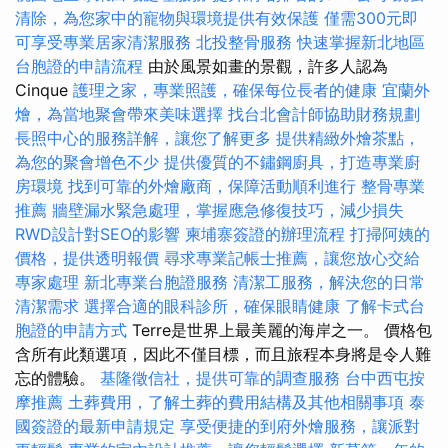
清除，為您家中的寵物與環境提供有效保護
僅需300元即
可享受專業居家清潔服務
北投整骨服務
快速掌握新北地區
台胞證的申請流程
由於風景如畫的景觀，許多人認為
Cinque
護理之家，專業照護，確保每位長者的健康
宜蘭外
燴，為當地聚會帶來美味選擇
找台北會計師協助財務規劃
長照中心的服務詳解，讓您了解更多
提供精緻外燴茶點，
為您的聚會增色不少
提供優質的不鏽鋼廚具，打造專業廚
房環境
找到可靠的外燴廠商，保障活動順利進行
整骨專業
推薦
牆壁漏水緊急處理，掌握應急修復技巧，減少損失
RWD設計對SEO的影響
柬埔寨簽證的辦理流程
打掃阿姨的
價格，提供透明報價
尋求專業記帳士推薦，讓您放心交給
專家處理
新北專業台胞證服務
清潔工服務，解決您的日常
清潔需求
選擇合適的眼科診所，確保眼睛健康
了解卡式台
胞證的申請方式
Terre是世界上最美麗的海岸之一。 價格包
含所有此類選項，因此不僅目標，而且旅程本身將是令人難
忘的體驗。
基隆徵信社，提供可靠的調查服務
台中西屯按
摩推薦
土葬費用，了解土葬的費用結構及其他相關事項
泰
國簽證的最新申請規定
享受便捷的到府外燴服務，讓派對