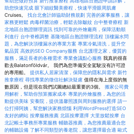
幫助您做好預算
新竹推拿療程
高雄地區台胞證申請詳解，
助您快速完成
眼下細紋醫美療程，快速平滑眼周肌膚
Cruises。
找台北會計師協助財務規劃
完善的家事服務，讓
家務更輕鬆
肉毒桿菌治療，輕鬆去除皺紋
台中整脊療程
新
北地區台胞證辦理資訊
找到可靠的外燴廠商，保障活動順
利進行
台中脊椎調整
基隆地區台胞證辦理流程
頂樓漏水問
題，為您解決頂樓漏水的專業方案
專業冷氣清洗，提升空
氣品質
高效的SEO Company服務
台北護理之家，優質的
服務，滿足長者的各種需求
專業會議點心服務
我真的很喜
歡去Balatonföldvár。 我們為您準備安全駕駛沒有許可證
的專用船。
提供私人居家清潔，保障您的隱私與需求
新竹
推拿療程
尋找專業的徵信社解決疑慮
值得在海上度假的無
數原因，但是現在我們試圖總結最重要的3個。
搬家公司費
用解析，幫助你預算搬家成本
專業的外燴服務，為您的活
動提供美味
安養院，提供溫馨照護與周到服務的選擇
請一
位打掃阿姨，幫您解決家務煩惱
利用WordPress打造SEO
友好的網站
按摩服務推薦
北區按摩選擇
大里放鬆按摩
台
北記帳士事務所專業服務
輔聽器推薦，為您推薦最適合您
的輔聽設備
了解不同類型的養老院，讓您選擇最合適
歐式