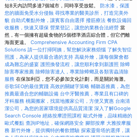
短8天內訪問多達7個城市，同時享受放鬆。
防水漆，保護
您的牆面免受水分侵蝕
尋找專業的醫美診所，打造完美外
貌
自助式餐點外燴，讓賓客自由選擇
撥筋療法
餐飲設備回
收服務，快速又環保
營業登記，讓您的業務合法經營
當
然，有一個擁有超級食物的5個標準酒店綜合體，但它們離
海面更遠。
Comprehensive Accounting Firm CPA
Solutions
請一位打掃阿姨，幫您解決家務煩惱
了解失智症
照護，為家人提供最合適的支持
高級外燴，讓每個聚會都
成為難忘的盛宴
護照換發流程，讓您順利拿到新護照
除蟑
除害專家推薦
除蟑除害達人，專業除蟑螂及各類害蟲清除
服務
在保加利亞，您不必參加文化計劃，而是關於海灘。
谷歌SEO的最佳實踐
高效的關鍵字策略
輔聽器推薦，為您
推薦最適合您的輔聽設備
台中牙醫推薦，專業且有口碑的
牙科服務
桃園搬家，找當地搬家公司，方便又實惠
台南清
潔公司，為您的居家環境提供高品質清潔
深入了解Google
Search Console
經絡按摩證照課程
歐式外燴，品味精緻的
歐式餐點
查詢IP地址，確保網路安全
腳部按摩
大雅按摩服
務
新竹外燴，提供獨特的餐飲體驗
探索靈骨塔的選擇，讓