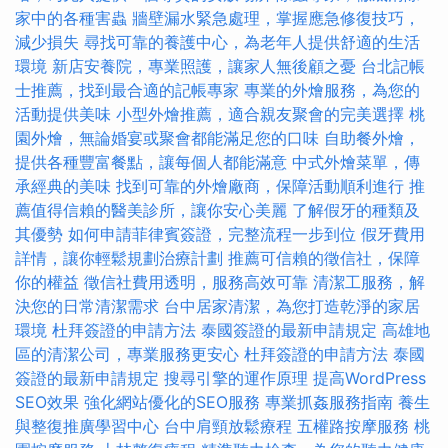
家中的各種害蟲
牆壁漏水緊急處理，掌握應急修復技巧，
減少損失
尋找可靠的養護中心，為老年人提供舒適的生活
環境
新店安養院，專業照護，讓家人無後顧之憂
台北記帳
士推薦，找到最合適的記帳專家
專業的外燴服務，為您的
活動提供美味
小型外燴推薦，適合親友聚會的完美選擇
桃
園外燴，無論婚宴或聚會都能滿足您的口味
自助餐外燴，
提供各種豐富餐點，讓每個人都能滿意
中式外燴菜單，傳
承經典的美味
找到可靠的外燴廠商，保障活動順利進行
推
薦值得信賴的醫美診所，讓你安心美麗
了解假牙的種類及
其優勢
如何申請菲律賓簽證，完整流程一步到位
假牙費用
詳情，讓你輕鬆規劃治療計劃
推薦可信賴的徵信社，保障
你的權益
徵信社費用透明，服務高效可靠
清潔工服務，解
決您的日常清潔需求
台中居家清潔，為您打造乾淨的家居
環境
杜拜簽證的申請方法
泰國簽證的最新申請規定
高雄地
區的清潔公司，專業服務更安心
杜拜簽證的申請方法
泰國
簽證的最新申請規定
搜尋引擎的運作原理
提高WordPress
SEO效果
強化網站優化的SEO服務
專業抓姦服務指南
養生
與整復推廣學習中心
台中肩頸放鬆療程
五權路按摩服務
桃