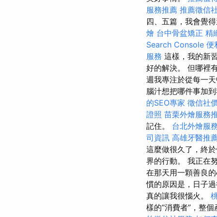
服務推薦
推薦徵信
四、五篇，我會覺得
燴
台中骨盆矯正
精
Search Console
便
服務
這樣，我的新習
好的解決。 但哪裡
週我專注於從每一天
腦汁想把哪件事加
的SEO專家
徵信社
證照
苗栗外燴服務
記住。
台北外燴服
司資訊
高雄牙醫推
這麼做很久了，終
界的行動。 我正在
在那天用一顆善良
慣的原因是，日子過
真的讓我很惱火。
樣的“消費者”，整