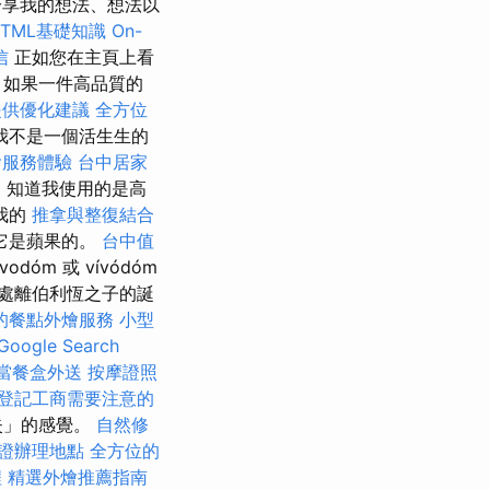
享我的想法、想法以
HTML基礎知識
On-
信
正如您在主頁上看
，如果一件高品質的
提供優化建議
全方位
我不是一個活生生的
燴服務體驗
台中居家
，知道我使用的是高
我的
推拿與整復結合
它是蘋果的。
台中值
óm 或 vívódóm
深處離伯利恆之子的誕
的餐點外燴服務
小型
ogle Search
當餐盒外送
按摩證照
登記工商需要注意的
失」的感覺。
自然修
證辦理地點
全方位的
程
精選外燴推薦指南