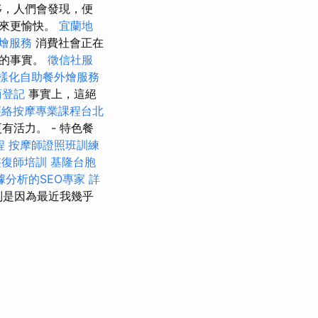
移，人們會發現，便
起來更愉快。
宜蘭地
燴服務
消費社會正在
知的事實。
徵信社服
樣化自助餐外燴服務
商登記
事實上，這絕
經絡按摩專業課程台北
活力。 - 特色餐
程
按摩師證照班訓練
整復師培訓
基隆台胞
據分析的SEO專家
詳
別是因為最近我幾乎