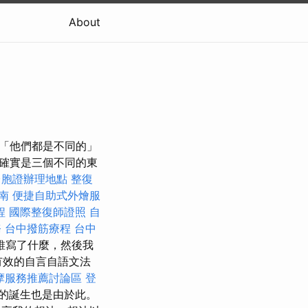
About
” 「他們都是不同的」
確實是三個不同的東
台胞證辦理地點
整復
南
便捷自助式外燴服
程
國際整復師證照
自
務
台中撥筋療程
台中
誰寫了什麼，然後我
有效的自言自語文法
摩服務推薦討論區
登
的誕生也是由於此。