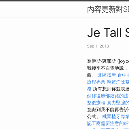
內容更新對S
Je Tall
Sep 1, 2013
喬伊斯·邁耶斯 (jo
我幾乎不自覺地說，
西。
北區按摩
台中
療程專業
輕鬆消除
務
所有想到你並表
然修復臉部紋路的法
整復療程
實力堅強的
意識到我不能再告
公式。
桃園植牙專
記工商需要注意的細