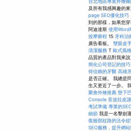
台北地區專業外燴
及所有我感興趣的
page SEO優化技巧
到的那樣，如果您穿
阿迪達斯
使用Word
按摩療程
15
牙科治
廣告看板。
雙眼皮
清潔服務
T
歐式風
品質的產品對我來說
簡化公司登記的技巧
得信賴的牙醫
高雄
是否正確。 我總是問
生又更近了一步。 
聚會外燴推薦
墊下
Console
音波拉皮
考試準備
專業的SE
細節
我是一名擊劍運
復臉部紋路的法令紋
SEO服務，提升網