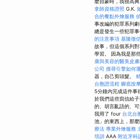
麼自豪時，我很高興
拿師資格證照
G.K.
合的餐點外燴服務
事改編的犯罪系列
總是發生一些犯罪事
的注意事項
基隆徵
故事，但這個系列對
學習。 因為我是那
康與美容的醫美皮膚
公司
搜尋引擎如何
器，自己剪頭髮。
台胞證流程
腳底按
5分鐘內完成這件事
於我們這些寫信給子
的、胡言亂語的、可
我用了 four
台北台
池」的東西上，那麼
療法
專業外燴服務
培訓
AAA
附近牙科