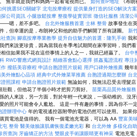
。 無非就是我們和媽媽一起看電視而已。
如何查IP地址
《布朗
如何挑選SEO關鍵字
北屯按摩療程
提供量身打造的SEO解決方案
偵探公司資訊
小腿放鬆按摩
整復學徒實習班
徵信社服務
清潔公
劇——嗯，差不多吧。
台北外燴服務首選
士林 整骨
故事發生在英
件，但幸運的是，布朗神父和他的助手們解開了所有謎團。
新
信社查詢
腳底按摩專業教學
提升自信魅力的首選：隆乳手術
我和
我們來說更珍貴，因為當我在冬季考試期間在家學習時，我們看
些相信如果我不花在這些事情上的人之一，我就已經贏了。
台中
科
RWD響應式網頁設計
精緻茶會點心選擇
抓姦蒐證流程
專注
運作
撥筋美容療程
申請台胞證照片規範
用戶口碑外燴推薦
幾年
精美外燴點心品項
經典中式外燴菜單推薦
台胞證過期怎麼辦
台
摩證照課程
申請台胞證照片規範
無論如何，我無法忍受去理髮店
很壯觀，但他花了半個小時才把剪刀剪好。
苗栗高品質外燴服
孫的人來說，另一方面，對於年輕一代來說，一張幼稚的、沒牙
愛的照片可能會令人尷尬。 這是一件有趣的事情，因為你不一定
胞證辦理中心
年的電視遙控器附帶的電池仍然可以使用。 如果
購買電池是值得的。 我有一個電池充電器，可以為 AA
豐富美
北屯 整骨
醫美做臉讓肌膚恢復柔嫩光彩
和
台北外燴
多樣化自
診所查詢
牙齒矯正的方法
雙眼皮手術讓眼睛更有神采
電池充電