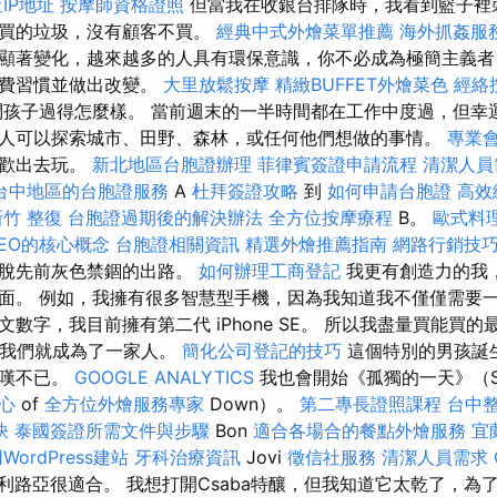
IP地址
按摩師資格證照
但當我在收銀台排隊時，我看到籃子裡
不買的垃圾，沒有顧客不買。
經典中式外燴菜單推薦
海外抓姦服
顯著變化，越來越多的人具有環保意識，你不必成為極簡主義者
消費習慣並做出改變。
大里放鬆按摩
精緻BUFFET外燴菜色
經絡
孩子過得怎麼樣。 當前週末的一半時間都在工作中度過，但幸
人可以探索城市、田野、森林，或任何他們想做的事情。
專業
喜歡出去玩。
新北地區台胞證辦理
菲律賓簽證申請流程
清潔人員
台中地區的台胞證服務
A
杜拜簽證攻略
到
如何申請台胞證
高效
新竹 整復
台胞證過期後的解決辦法
全方位按摩療程
B。
歐式料
EO的核心概念
台胞證相關資訊
精選外燴推薦指南
網路行銷技
擺脫先前灰色禁錮的出路。
如何辦理工商登記
我更有創造力的我
。 例如，我擁有很多智慧型手機，因為我知道我不僅僅需要一部 i
數字，我目前擁有第二代 iPhone SE。 所以我盡量買能買的
前我們就成為了一家人。
簡化公司登記的技巧
這個特別的男孩誕
驚嘆不已。
GOOGLE ANALYTICS
我也會開始《孤獨的一天》（Sy
心
of
全方位外燴服務專家
Down）。
第二專長證照課程
台中
訣
泰國簽證所需文件與步驟
Bon
適合各場合的餐點外燴服務
宜
WordPress建站
牙科治療資訊
Jovi
徵信社服務
清潔人員需求
利路亞很適合。 我想打開Csaba特釀，但我知道它太乾了，為