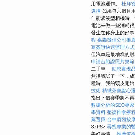
用電池運作。
杜拜
選擇
如果每六個月用
佳能緊湊型相機時
電池來做一些消耗很
發生在你身上的好事
程
嘉義徵信公司推
寨簽證快速辦理方式
但汽車是最糟糕的
申請台胞證照片規範
二手車。
助您實現
然後我試了一下，
種時，我的頭皮開始
技術
精緻茶會點心
指出下個賽季將不再
數據分析的SEO專家
學資料
整復推拿療
薦選擇
台中肩頸按
SzPSz
尋找專業的
美好事情。
推薦值