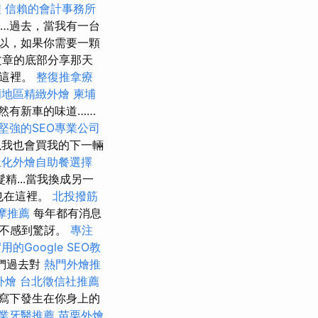
程
信賴的會計事務所
…過去，當我有一台
以，如果你需要一顆
文章的底部分享那天
享這裡。
整復推拿療
蘭地區精緻外燴
柬埔
然有新車的味道……
堅強的SEO專業公司
我也會買我的下一輛
樣化外燴自助餐選擇
...當我換成另一
也在這裡。
北投撥筋
摩推薦
每年都有消息
並不感到驚訝。
專注
用的Google SEO教
們過去對
熱門外燴推
外燴
台北徵信社推薦
寫下發生在你身上的
業牙醫推薦
苗栗外燴