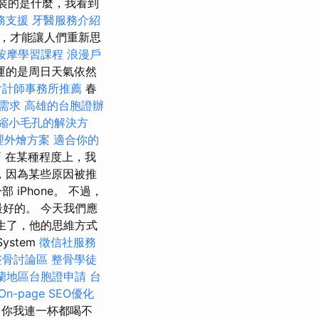
裝的是什麼，我看到
務支援
牙醫服務介紹
，才能讓人們重新思
按摩學習課程
浪漫戶
運的是周日天氣依然
會計師事務所推薦
春
需求
高雄的台胞證辦
縮小毛孔的解決方
理外燴方案
適合你的
巧
在某種程度上，我
，因為某些原因被推
Phone。 不過，
最好的。 今天我們應
生了，他的思維方式
stem
徵信社服務
整骨討論區
整骨學徒
蘭地區台胞證申請
台
On-page SEO優化
了你我連一杯都喝不