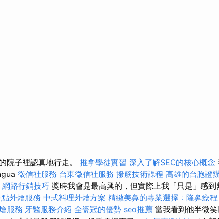
中的院子裡認真地行走。
推拿學徒實習
深入了解SEO的核心概念
ngua
徵信社服務
台東徵信社服務
撥筋技術課程
高雄的台胞證
網路行銷技巧
獎時我會是最高興的，但實際上我「只是」感到
餐點外燴服務
中式料理外燴方案
精緻美鼻的專業選擇：隆鼻療程
燴服務
牙醫服務介紹
全瓷冠的優勢
seo推薦
當我看到他半微笑