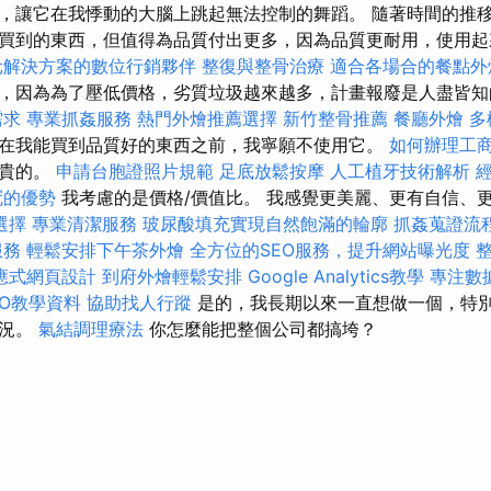
，讓它在我悸動的大腦上跳起無法控制的舞蹈。 隨著時間的推
買到的東西，但值得為品質付出更多，因為品質更耐用，使用
元解決方案的數位行銷夥伴
整復與整骨治療
適合各場合的餐點外
，因為為了壓低價格，劣質垃圾越來越多，計畫報廢是人盡皆
需求
專業抓姦服務
熱門外燴推薦選擇
新竹整骨推薦
餐廳外燴
多
在我能買到品質好的東西之前，我寧願不使用它。
如何辦理工
最貴的。
申請台胞證照片規範
足底放鬆按摩
人工植牙技術解析
冠的優勢
我考慮的是價格/價值比。 我感覺更美麗、更有自信、更有
選擇
專業清潔服務
玻尿酸填充實現自然飽滿的輪廓
抓姦蒐證流
服務
輕鬆安排下午茶外燴
全方位的SEO服務，提升網站曝光度
應式網頁設計
到府外燴輕鬆安排
Google Analytics教學
專注數
SEO教學資料
協助找人行蹤
是的，我長期以來一直想做一個，特
情況。
氣結調理療法
你怎麼能把整個公司都搞垮？