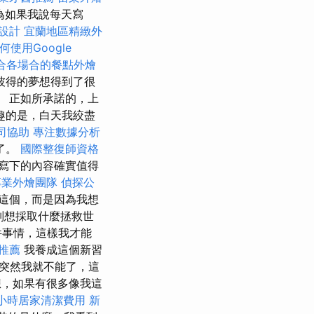
為如果我說每天寫
設計
宜蘭地區精緻外
何使用Google
合各場合的餐點外燴
彼得的夢想得到了很
。 正如所承諾的，上
趣的是，白天我絞盡
司協助
專注數據分析
了。
國際整復師資格
寫下的內容確實值得
專業外燴團隊
偵探公
這個，而是因為我想
別想採取什麼拯救世
件事情，這樣我才能
務推薦
我養成這個新習
突然我就不能了，這
，如果有很多像我這
小時居家清潔費用
新