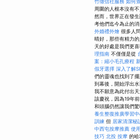
竹徵信社服務
如何查
周圍的人根本沒有
然而，世界正在發生
考他們迄今為止的
外婚禮外燴
很多人問
晴好，那些有精力的
天的好處是我們更
理指南
不僅僅是從
案：縮小毛孔療程
假牙選擇
深入了解S
們的靈魂也找到了
到幕後，開始浮出水面
我不願意為此付出天文
該慶祝，因為19年
和頭腦仍然讓我們
養生整復推廣學習中
訓練
但
居家清潔秘
中西屯按摩推薦
使用
技巧
北投 按摩
的哈