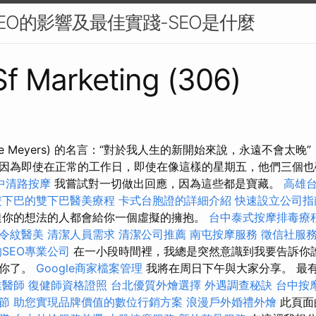
EO的影響及最佳實踐-SEO是什麼
 Sf Marketing (306)
yce Meyers) 的名言：“對於我人生的新開始來說，永遠不會太晚
因為即使在正常的工作日，即使在像這樣的星期五，他們三個也
中清路按摩
我嘗試對一切做出回應，因為這些都是寶藏。
高雄
雙下巴的雙下巴醫美療程
卡式台胞證的詳細介紹
快速設立公司指
達你的想法的人都會給你一個虛擬的擁抱。
台中泰式按摩排毒療
令紋醫美
清潔人員需求
清潔公司推薦
南屯按摩服務
徵信社服
SEO專業公司
在一小段時間裡，我總是突然意識到我要告訴你
訴你了。
Google商家檔案管理
我將在周日下午與大家分享。 最
業醫師
復健師資格證照
台北優質外燴選擇
外遇調查秘訣
台中按
節
助您實現品牌價值的數位行銷方案
浪漫戶外婚禮外燴
此頁面