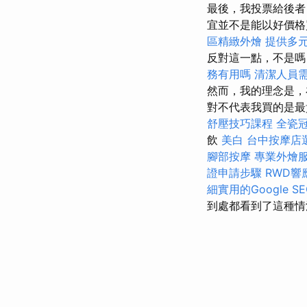
最後，我投票給後者
宜並不是能以好價格
區精緻外燴
提供多
反對這一點，不是嗎
務有用嗎
清潔人員
然而，我的理念是，
對不代表我買的是
舒壓技巧課程
全瓷
飲
美白
台中按摩店
腳部按摩
專業外燴
證申請步驟
RWD響
細實用的Google 
到處都看到了這種