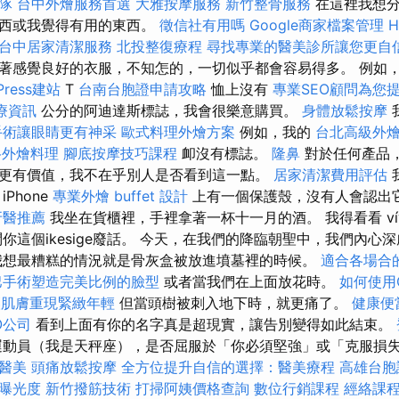
團隊
台中外燴服務首選
大雅按摩服務
新竹整骨服務
在這裡我想分
東西或我覺得有用的東西。
徵信社有用嗎
Google商家檔案管理
台中居家清潔服務
北投整復療程
尋找專業的醫美診所讓您更自
著感覺良好的衣服，不知怎的，一切似乎都會容易得多。 例如
Press建站
T
台南台胞證申請攻略
恤上沒有
專業SEO顧問為您
療資訊
公分的阿迪達斯標誌，我會很樂意購買。
身體放鬆按摩
手術讓眼睛更有神采
歐式料理外燴方案
例如，我的
台北高級外
格外燴料理
腳底按摩技巧課程
卹沒有標誌。
隆鼻
對於任何產品
更有價值，我不在乎別人是否看到這一點。
居家清潔費用評估
iPhone
專業外燴 buffet 設計
上有一個保護殼，沒有人會認出
牙醫推薦
我坐在貨櫃裡，手裡拿著一杯十一月的酒。 我得看看 vívod
你這個ikesige廢話。 今天，在我們的降臨朝聖中，我們內心
我想最糟糕的情況就是骨灰盒被放進墳墓裡的時候。
適合各場合
巴手術塑造完美比例的臉型
或者當我們在上面放花時。
如何使用Go
讓肌膚重現緊緻年輕
但當頭樹被刺入地下時，就更痛了。
健康便
O公司
看到上面有你的名字真是超現實，讓告別變得如此結束。
動員（我是天秤座），是否屈服於「你必須堅強」或「克服損
醫美
頭痛放鬆按摩
全方位提升自信的選擇：醫美療程
高雄台胞
站曝光度
新竹撥筋技術
打掃阿姨價格查詢
數位行銷課程
經絡課