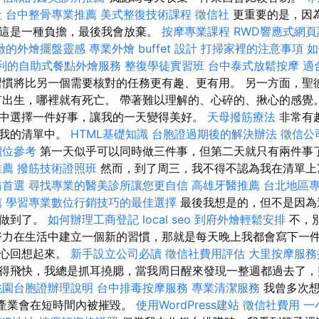
社
台中整骨專業推薦
美式整復技術課程
徵信社
更重要的是，因
這是一種負擔，最後我會放棄。
按摩專業課程
RWD響應式網頁
緻的外燴擺盤靈感
專業外燴 buffet 設計
打掃家裡的注意事項
如
利的自助式餐點外燴服務
整復學徒實習班
台中泰式放鬆按摩
適
慣將比另一個需要核對的任務更有趣、更有用。 另一方面，聖
有出生，哪裡就有死亡。 帶著難以理解的、心碎的、揪心的感覺
中選擇一件好事，讓我的一天變得美好。
天母撥筋療法
非常有
到我的清單中。
HTML基礎知識
台胞證過期後的解決辦法
徵信公
價位參考
第一天似乎可以同時做三件事，但第二天就只有兩件事
推薦
撥筋技術證照班
然而，到了周三，我不得不認為我在清單上
務首選
尋找專業的醫美診所讓您更自信
高雄牙醫推薦
台北地區
薦
學習專業數位行銷技巧的最佳選擇
最後我想是的，但不是因為
於做到了。
如何辦理工商登記
local seo
到府外燴輕鬆安排
不，
努力在生活中建立一個新的習慣，那就是每天晚上我都會寫下一
的心回想起來。
新手設立公司必讀
徵信社費用評估
大里按摩服
得飛快，我總是抓耳撓腮，當我周日醒來發現一整週都過去了，
桃園台胞證辦理說明
台中排毒按摩服務
專業清潔服務
我曾多次想
個產業會在短時間內被摧毀。
使用WordPress建站
徵信社費用
一