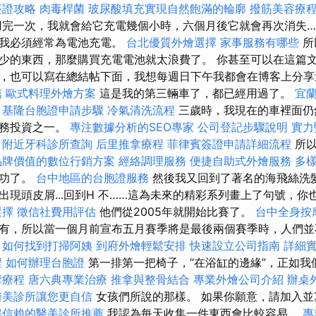
簽證攻略
肉毒桿菌
玻尿酸填充實現自然飽滿的輪廓
撥筋美容療
完一次，我就會給它充電幾個小時，六個月後它就會再次消失…
，我必須經常為電池充電。
台北優質外燴選擇
家事服務有哪些
所
少的東西，那麼購買充電電池就太浪費了。 你甚至可以在這篇
，也可以寫在總結帖下面，我想每週日下午我都會在博客上分
薦
歐式料理外燴方案
這是我的第三輛車了，都已經用過了。
宜
基隆台胞證申請步驟
冷氣清洗流程
三歲時，我現在的車裡面仍
財務投資之一。
專注數據分析的SEO專家
公司登記步驟說明
實力
附近牙科診所查詢
后里推拿療程
菲律賓簽證申請詳細流程
所以
品牌價值的數位行銷方案
經絡調理服務
便捷自助式外燴服務
多
成功了。
台中地區的台胞證服務
然後我又回到了著名的海飛絲洗髮精
出現頭皮屑...回到H 不……這為未來的精彩系列畫上了句號，你
選擇
徵信社費用評估
他們從2005年就開始比賽了。
台中全身按
有，所以當一個月前宣布五月賽季將是最後兩個賽季時，人們
如何找到打掃阿姨
到府外燴輕鬆安排
快速設立公司指南
詳細實
程
如何辦理台胞證
第一排第一把椅子，“在浴缸的邊緣”，正如我
摩療程
唐六典專業治療
推拿與整骨結合
專業外燴公司介紹
辦桌
醫美診所讓您更自信
女孩們所說的那樣。 如果你願意，請加入並
得信賴的醫美診所推薦
我認為每天收集一件東西會比較容易。
專