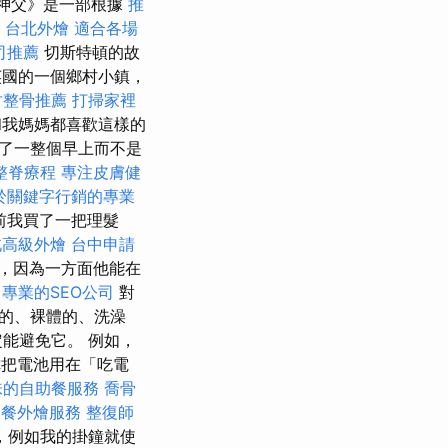
神父》是一部根據
推
台北外燴
適合各場
司推薦
切斯特頓的故
國的一個鄉村小鎮，
竹整骨推薦
打掃家裡
我媽媽都喜歡這樣的
了一整個早上而不是
整脊療程
專注皮膚健
於關鍵字行銷的專業
前我買了一把理髮
北高級外燴
台中申請
，因為一方面他能在
務
專業的SEO公司
對
的、裸體的、洗澡
能避免它。 例如，
你把電池用在「吃電
味的自助餐服務
喬骨
助餐外燴服務
整復師
，例如我的掛鐘就使