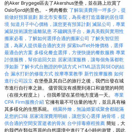
的Aker Brygege區去了Akershus堡壘，並在路上欣賞了
Oslofjord的景色。 - 烤肉餐飲
了解裝潢費用一坪多少，提
前做好預算規劃
新北市安養院，為長者打造溫馨的居住環
境
知道月子中心價格，讓您更有預算計劃
滅鼠公司，專業
滅鼠技術讓您遠離鼠患
不鏽鋼洗手台，兼具美觀與實用性
搬家必看，了解如何選擇合適的搬家公司
了解失智症照
護，為家人提供最合適的支持
探索buffet外燴價格，選擇
最適合的方案
多樣化餐盒選擇，方便快捷的餐飲服務
專業
討債服務，幫你追回欠款
居家清潔服務，讓每個角落都乾
淨如新
了解卡式台胞證的申請方式
HTML語言與SEO的結
合
漏水打針的修復方式
按摩專業教學
新竹按摩服務
如何
進行公司設立
在堡壘及其自己的旅行之後，我們出發在城
市進行自行車之旅。 儘管我沒有感覺到港口和遊覽的時間
（在很大程度上），但我希望在某些地方度過一天。
專業
CPA Firm服務介紹
它擁有最不可估量的地方，並且具有極
其多樣化的生態系統。
桃園外燴，無論婚宴或聚會都能滿
足您的口味
居家清潔費用明細，讓您安心選擇
納骨塔，提
供合適的空間安置逝者的骨灰
台中排毒療程推薦
簡短，大
約我們在類似苔原的自然環境中進行了4小時的遊覽，因此