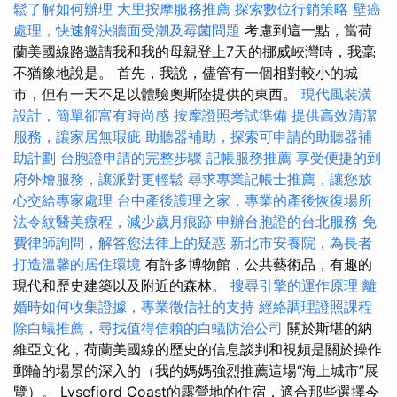
鬆了解如何辦理
大里按摩服務推薦
探索數位行銷策略
壁癌
處理，快速解決牆面受潮及霉菌問題
考慮到這一點，當荷
蘭美國線路邀請我和我的母親登上7天的挪威峽灣時，我毫
不猶豫地說是。 首先，我說，儘管有一個相對較小的城
市，但有一天不足以體驗奧斯陸提供的東西。
現代風裝潢
設計，簡單卻富有時尚感
按摩證照考試準備
提供高效清潔
服務，讓家居無瑕疵
助聽器補助，探索可申請的助聽器補
助計劃
台胞證申請的完整步驟
記帳服務推薦
享受便捷的到
府外燴服務，讓派對更輕鬆
尋求專業記帳士推薦，讓您放
心交給專家處理
台中產後護理之家，專業的產後恢復場所
法令紋醫美療程，減少歲月痕跡
申辦台胞證的台北服務
免
費律師詢問，解答您法律上的疑惑
新北市安養院，為長者
打造溫馨的居住環境
有許多博物館，公共藝術品，有趣的
現代和歷史建築以及附近的森林。
搜尋引擎的運作原理
離
婚時如何收集證據，專業徵信社的支持
經絡調理證照課程
除白蟻推薦，尋找值得信賴的白蟻防治公司
關於斯堪的納
維亞文化，荷蘭美國線的歷史的信息談判和視頻是關於操作
郵輪的場景的深入的（我的媽媽強烈推薦這場“海上城市”展
覽）。 Lysefjord Coast的露營地的住宿，適合那些選擇今