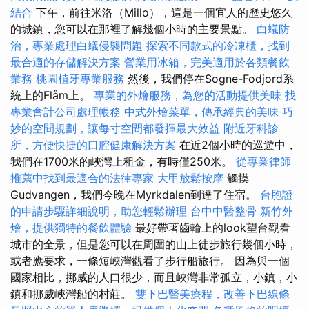
結合
下午，前往米洛（Millo），這是一個宜人的歷史悠久
的城鎮，您可以在那裡了解幾個小時的主要景點。
白蟻防
治，專業處理白蟻侵襲問題
探索不同款式的冷凍櫃，找到
最合適的存儲解決方案
營業用冰箱，完美適用於各類餐飲
業務
桃園植牙專業服務
然後，我們停在Sogne-Fodjord系
統上的Flåm上。
專業的外燴服務，為您的活動提供美味
找
專業會計公司處理帳務
中式外燴菜單，傳承經典的美味
巧
妙的空間規劃，讓每寸空間都發揮最大效益
附近牙科診
所，方便快捷的口腔健康解決方案
在近2個小時的巡遊中，
我們在1700米的峽灣上租金，有時僅250米。
從專業律師
推薦中找到最適合的法律專家
大甲放鬆按摩
觸摸
Gudvangen，我們今晚在Myrkdalen到達了住宿。
台胞證
的申請步驟詳細說明，助您輕鬆辦理
台中中醫整骨
新竹外
燴，提供獨特的餐飲體驗
最好帶著齒輪上的look望台觀看
城市的全景，但是您可以在周圍的山上徒步旅行幾個小時，
或者應要求，一條短峽灣觀看了步行船旅行。 因為與一個
國家相比，挪威的人口很少，而且峽灣非常孤立，小鎮，小
鎮和挪威峽灣船的村莊。
雙下巴醫美療程，改善下巴線條