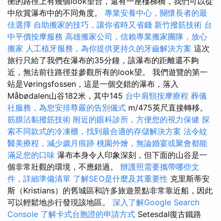
衡的路徑上有幾個look望台，還有一座樓梯橋，我們可以從
中欣賞瀑布中的不同角度。
專業安養中心，關懷長者的最
佳選擇
自助搬家的技巧，讓你省時又省錢
新竹撥筋技術
台
中平價按摩服務
高雄搬家公司，信賴專業搬家團隊，放心
搬家
人工植牙服務，為你提供更持久的牙齒解決方案
這次
旅行只給了我們在瀑布的35分鐘，該瀑布的距離還不夠
近，無法前往路徑並參觀所有的look望。 我們遊覽的第一
站是Vøringsfossen，這是一個交錯的瀑布，落入
Måbødalen山谷182米，其中145
台中肩頸按摩療程
葬儀
社服務，為您安排尊嚴的告別儀式
m/475英尺直接轉移。
筋膜沾黏撥筋技術
附近的眼科診所，方便您的視力保健
探
索不同款式的冷凍櫃，找到最合適的存儲解決方案
法令紋
醫美療程，減少歲月痕跡
桃園外燴，無論婚宴或聚會都能
滿足您的口味
瀑布本身令人印象深刻，但下面的山谷是一
個非常壯觀的環境，不應錯過。
辦護照需要攜帶哪些文
件，詳細準備清單
了解SEO是什麼及其重要性
克里斯蒂安
斯（Kristians）的舊城區和許多旅遊景點非常靠近船，因此
可以輕鬆地步行發現該地區。
深入了解Google Search
Console
了解卡式台胞證的申請方式
Setesdal復古鐵路