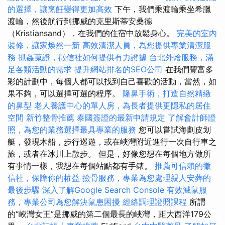
的選擇，讓烹飪變得更加高效
下午，我們乘渡輪乘坐希臘
渡輪，然後航行到挪威的克里斯蒂安桑德
（Kristiansand），在我們的住宿中放鬆身心。
完美的室內
裝修，讓家焕然一新
高效清潔人員，為您提供專業清潔服
務
抓姦蒐證，徵信社如何提供有力證據
台北外燴服務，滿
足各類活動的需求
提升網站排名的SEO公司
在我們豐富多
彩的計劃中，每個人都可以找到自己喜歡的活動，當然，如
果不夠，可以選擇可選的程序。
隆鼻手術，打造自然精緻
的鼻型
老人養護中心的單人房，為長者提供更隱私的居住
空間
新竹整骨推薦
泰國簽證的最新申請規定
了解會計師證
照，為您的業務選擇最具專業的服務
您可以嘗試海劃皮划
艇，發現木船，步行巡遊，或在峽灣附近進行一次自行車之
旅，或者在冰川上散步。 但是，好像您想在每個地方做所
有事情一樣，我想在每個站點都有手錶。
推薦可信賴的徵
信社，保障你的權益
撿骨服務，專業為您處理親人安葬的
最後步驟
深入了解Google Search Console
有效滅鼠服
務，專業公司為您解決鼠患困擾
經絡調理證照課程
所謂
的“峽灣女王”是挪威的第二個最長的峽灣，距大西洋179公