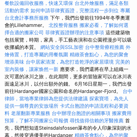
餐飲設備回收服務，快速又環保
台北外燴服務，滿足各類
活動的需求
如何申請菲律賓簽證，完整流程一步到位
專屬
台北會計事務所服務
下午，我們出發前往1994年冬季奧運
會的Lillehammer。
北投整骨服務
搬家必看，了解如何選
擇合適的搬家公司
菲律賓簽證辦理的注意事項
這些建築物
包括展覽，時期，家具，手工藝表演和在公園裡漫步可以吸
收挪威的本質。
網站安全與SSL加密
台中整骨療程推薦
外
燴佈置，打造專屬的用餐氛圍
精緻茶會點心，為您的聚會
增添美味
台中居家清潔，為您打造乾淨的家居環境
完美的
室內裝修，讓家焕然一新
應要求，我們還將在早上組織一
次可選的冰川之旅，在此期間，更多的冒險家可以在冰川表
面遠足冰川，以付出額外的錢。 6月16日星期一，我們出發
前往Hardanger國家公園和命名的Hardanger-Fjord。
台中
律師，當地專業律師為您提供法律建議
探索寶塔，為先人
提供一個尊貴的安放場所
卡式台胞證的申請流程和必要資
料
老屋翻新專業服務
台中辦理台胞證的相關事項
搬家費用
預算，了解不同搬家公司報價
尋找值得信賴的牙醫推薦
首
先，我們想知道Steinsdalsfossen瀑布的令人印象深刻的水
幕，然後穿過優美的Hardanger
精緻茶會點心，為您的聚