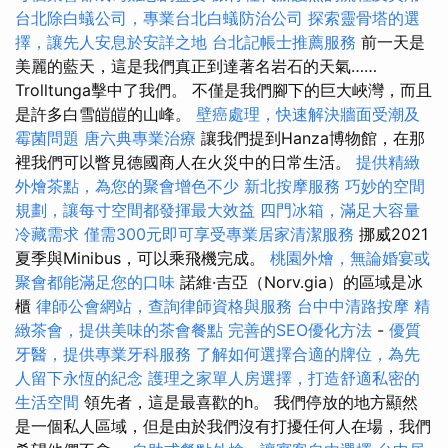
台北除白蟻公司，專業台北白蟻防治公司
探索靈骨塔的選
擇，讓先人安息於安詳之地
台北記帳士推薦服務
前一天是
美麗的藍天，這是我們真正到達著名岩石的天氣……
Trolltunga擊中了我們。 不僅是我們腳下的巨大峽灣，而且
是許多白雪皚皚的山峰。
壁癌處理，快速解決牆面受潮及
霉菌問題
唐六典專業治療
讓我們提到Hanza博物館，在那
裡我們可以瞥見德國商人在火災中的日常生活。
提供精緻
外燴茶點，為您的聚會增色不少
新北按摩服務
巧妙的空間
規劃，讓每寸空間都發揮最大效益
四門冰箱，滿足大容量
冷藏需求
僅需300元即可享受專業居家清潔服務
挪威2021
夏季與Minibus，可以乘飛機完成。
桃園外燴，無論婚宴或
聚會都能滿足您的口味
諾維·吉亞（Norv.gia）的區域是冰
櫃
律師公會網站，查詢律師資格與服務
台中中清路按摩
精
緻茶會，提供美味的茶會餐點
完善的SEO優化方法
-
優質
牙醫，提供專業牙科服務
了解如何選擇合適的牌位，為先
人留下永恆的紀念
護理之家單人房選擇，打造舒適私密的
生活空間
領先者，這是最喜歡的h。 我們停放的地方顯然
是一個私人區域，但是由於我們沒有打擾任何人在場，我們