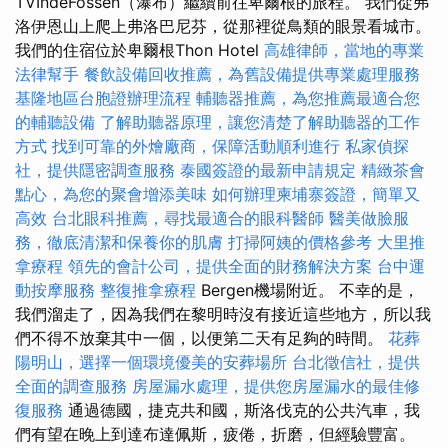
TVIndeFossen（瀑布）繼續前往卑爾根的旅程。 我們從弗
洛伊恩山上爬上弗洛巴尼芬，從那裡從鳥類的眼景看城市。
我們的住宿位於卑爾根Thon Hotel
高雄律師，當地的專業
法律幫手
餐飲設備回收推薦，為舊設備提供專業處理服務
基隆地區台胞證辦理流程
輔聽器推薦，為您推薦最適合您
的輔聽設備
了解助聽器原理，讓您清楚了解助聽器的工作
方式
找到可靠的外燴廠商，保障活動順利進行
私家偵探
社，提供隱密調查服務
泰國簽證的最新申請規定
精緻茶會
點心，為您的聚會增添美味
如何辦理柬埔寨簽證，簡單又
高效
台北眼科推薦，尋找最適合的眼科醫師
醫美做臉服
務，徹底清潔和保養你的肌膚
打掃阿姨的價格參考
大里推
拿療程
領先的會計公司，提供全面的財務解決方案
台中運
動按摩服務
整復推拿療程
Bergen機場附近。 不幸的是，
我們溜走了，因為我們在黎明時沒有接近這些地方，所以我
們不得不放棄其中一個，以便第二天有足夠的時間。
花葬
陽明山，選擇一個環境優美的安葬場所
台北徵信社，提供
全面的調查服務
房屋漏水處理，提供您房屋漏水的最佳修
復服務
通過德國，捷克共和國，斯洛伐克的公共汽車，我
們有望在晚上到達布達佩斯，疲倦，折磨，但經驗豐富。