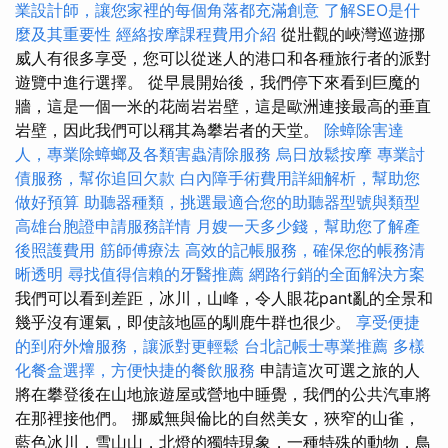
業設計師，讓您家裡的每個角落都充滿創意
了解SEO是什
麼及其重要性
經絡按摩課程費用介紹
從壯觀的峽灣巡遊挪
威人有很多享受，您可以從迷人的港口和各種旅行者的派對
遊覽中進行選擇。 從早晨開始後，我們停下來看到巨魔的
牆，這是一個一米的花崗岩岩壁，這是歐洲連接最高的垂直
岩壁，因此我們可以稱其為攀岩者的天堂。
除蟑除害達
人，專業除蟑螂及各類害蟲清除服務
烏日放鬆按摩
專業討
債服務，幫你追回欠款
白內障手術費用詳細解析，幫助您
做好預算
助聽器種類，挑選最適合您的助聽器型號與類型
高雄台胞證申請服務詳情
月嫂一天多少錢，幫助您了解產
後照護費用
筋師傅療法
高效的記帳服務，確保您的帳務清
晰透明
尋找值得信賴的牙醫推薦
網路行銷的全面解決方案
我們可以看到差距，冰川，山峰，令人眼花pant亂的全景和
幾乎沒有運氣，即使該地區的馴鹿牛群也很少。
享受便捷
的到府外燴服務，讓派對更輕鬆
台北記帳士專業推薦
多樣
化餐盒選擇，方便快捷的餐飲服務
申請這次可選之旅的人
將在攀登後在山地旅遊屋或營地中睡覺，我們的公共汽車將
在那裡接他們。 挪威無與倫比的自然美女，狹窄的山雀，
藍色冰川，雪山山，北燈的獨特現象，一種特殊的動物，鳥