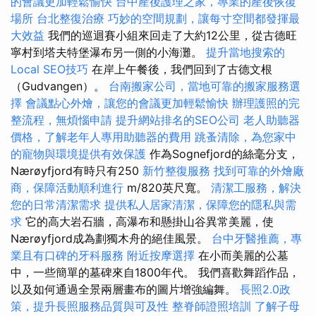
的會議更加輕鬆愉快
台中產後護理之家，專業的產後恢復
場所
台北整復治療
巧妙的空間規劃，讓每寸空間都發揮最
大效益
我們的巡迴賽小組來回走了大約12公里，從古德旺
寧村到塔夫特堡瀑布另一側的小海灘。
提升當地搜索的
Local SEO技巧
在岸上午餐後，我們回到了古德文根
（Gudvangen）。
台南搬家公司，當地可靠的搬家服務選
擇
會議點心外燴，讓您的會議更加輕鬆愉快
辦理護照的完
整流程，無煩惱申請
提升網站排名的SEO公司
老人助聽器
價格，了解老年人專用助聽器的費用
跳蚤清除，為您家中
的寵物與環境提供有效保護
作為Sognefjord的絲毫分支，
Nærøyfjord有時只有250
新竹整復服務
找到可靠的外燴廠
商，保障活動順利進行
m/820英尺寬。
清潔工服務，解決
您的日常清潔需求
提供私人居家清潔，保障您的隱私與需
求
它的高大岩石牆，高瀑布和懸掛山谷異常美麗，使
Nærøyfjord成為劃獨木舟的絕佳風景。
台中牙醫推薦，專
業且有口碑的牙科服務
附近按摩選擇
在小而美麗的公墓
中，一些簡單的墓碑來自1800年代。 我們喜歡舞蹈作品，
以及如何通過全景兩層畫布的圖片增強編舞。
長照2.0政
策，提升長照服務品質與可及性
整脊師證照培訓
了解子母