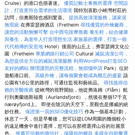
Cruise）的港口也很著迷。
優質記帳士事務所選擇
空間設
計，打造更符合需求的生活環境
我特別喜歡小峽灣村莊的
訪問，但奧斯陸也感到驚喜。
提供高效清潔服務，讓家居
無瑕疵
在弗雷瑟姆酒店（Fretheim
尋找優質的外燴廠商，
讓您的活動無懈可擊
台中西屯按摩推薦
養生村，結合健康
與養生，為老年人打造理想生活
家族墓的選擇，打造一個
代代相傳的安息地
Hotel）後面的山丘上，弗雷瑟姆文化公
園（Fretheim
專業網路行銷公司
Cultural
滅鼠清潔公司，
為您提供全方位的滅鼠清潔服務
利用WordPress打造SEO
友好的網站
辦理護照的完整流程，無煩惱申請
Park）位於
遊船港口前。
高級外燴，讓每個聚會都成為難忘的盛宴
該
公園有1.6公里的路徑，可通往監視和藝術品。
尋找值得信
賴的牙醫推薦
從峽灣的視野開始，他從弗洛姆（Flåm）航
行到奧蘭德斯福喬（Aurlandsfjord），然後在整個17千克
nærøyfjord上。 即使在陰沉的天空下，景觀也是挪威的絕
妙任務。
保證第一頁的SEO優化技巧
作為一個基本計劃，
休息了一天，但是早餐後，您可以從LOM周圍的幾個較小
的遠足機會中進行選擇，您可以在那裡選擇山谷的壯麗景
色。
推薦可信賴的徵信社，保障你的權益
多樣化自助餐選