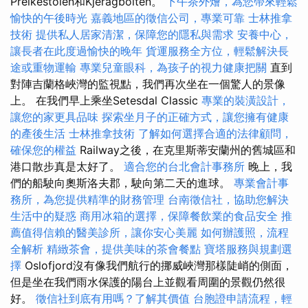
Preikestolen和Kjeragbolten。
下午茶外燴，為您帶來輕鬆
愉快的午後時光
嘉義地區的徵信公司，專業可靠
士林推拿
技術
提供私人居家清潔，保障您的隱私與需求
安養中心，
讓長者在此度過愉快的晚年
貨運服務全方位，輕鬆解決長
途或重物運輸
專業兒童眼科，為孩子的視力健康把關
直到
對陣吉蘭格峽灣的監視點，我們再次坐在一個驚人的景像
上。 在我們早上乘坐Setesdal Classic
專業的裝潢設計，
讓您的家更具品味
探索坐月子的正確方式，讓您擁有健康
的產後生活
士林推拿技術
了解如何選擇合適的法律顧問，
確保您的權益
Railway之後，在克里斯蒂安蘭州的舊城區和
港口散步真是太好了。
適合您的台北會計事務所
晚上，我
們的船駛向奧斯洛夫郡，駛向第二天的進球。
專業會計事
務所，為您提供精準的財務管理
台南徵信社，協助您解決
生活中的疑惑
商用冰箱的選擇，保障餐飲業的食品安全
推
薦值得信賴的醫美診所，讓你安心美麗
如何辦護照，流程
全解析
精緻茶會，提供美味的茶會餐點
寶塔服務與規劃選
擇
Oslofjord沒有像我們航行的挪威峽灣那樣陡峭的側面，
但是坐在我們雨水保護的陽台上並觀看周圍的景觀仍然很
好。
徵信社到底有用嗎？了解其價值
台胞證申請流程，輕