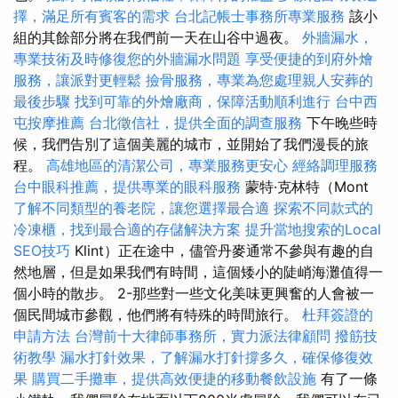
擇，滿足所有賓客的需求
台北記帳士事務所專業服務
該小
組的其餘部分將在我們前一天在山谷中過夜。
外牆漏水，
專業技術及時修復您的外牆漏水問題
享受便捷的到府外燴
服務，讓派對更輕鬆
撿骨服務，專業為您處理親人安葬的
最後步驟
找到可靠的外燴廠商，保障活動順利進行
台中西
屯按摩推薦
台北徵信社，提供全面的調查服務
下午晚些時
候，我們告別了這個美麗的城市，並開始了我們漫長的旅
程。
高雄地區的清潔公司，專業服務更安心
經絡調理服務
台中眼科推薦，提供專業的眼科服務
蒙特·克林特（Mont
了解不同類型的養老院，讓您選擇最合適
探索不同款式的
冷凍櫃，找到最合適的存儲解決方案
提升當地搜索的Local
SEO技巧
Klint）正在途中，儘管丹麥通常不參與有趣的自
然地層，但是如果我們有時間，這個矮小的陡峭海灘值得一
個小時的散步。 2-那些對一些文化美味更興奮的人會被一
個民間城市參觀，他們將有特殊的時間旅行。
杜拜簽證的
申請方法
台灣前十大律師事務所，實力派法律顧問
撥筋技
術教學
漏水打針效果，了解漏水打針撐多久，確保修復效
果
購買二手攤車，提供高效便捷的移動餐飲設施
有了一條