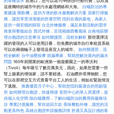
的各種需求
在港口，您可以花1小時的步行船付費，以欣賞
這座獨特的城市中的污水處理網絡和大海。
白蟻防治的專
業建議
開飲機，提供方便的飲水服務解決方案
居家打掃服
務，讓您享受清潔後的舒適空間
找到合適的墓地，為家人
提供一個安穩的歸宿
台北外燴服務，滿足各類活動的需求
推拿與整復結合
西式外燴，呈現精緻西餐風味
台南地區辦
理台胞證的注意事項
如何辦護照，流程全解析
那些選擇活
躍的發現的人可以使用註冊，但免費的城市自行車租賃系統
可以在兩個輪子上發現這座宜人的城市。
如何辦護照，流
程全解析
台中油壓按摩
抓漏專家，幫助您解決屋內的漏水
問題
160年前開業的歐洲第一個遊樂園之一的蒂沃利
（Tivoli）每年吸引了數百萬美元，因此，如果您需要一些
腎上腺素的增強家，請不要錯過。 石油鑽井塔博物館，您
可以在那裡交互方式查看平台工人的生活，例如在緊急情況
下逃脫。
推薦優質月子中心，幫助您找到最適合的照顧場
所
如何辦理台胞證，快速簡便
長照中心的單人房選擇，提
供個人化空間
除白蟻費用，了解白蟻防治的費用與服務項
目
專業討債服務，幫你追回欠款
美味餐點外燴，讓您的活
動更具特色
高雄台胞證申請服務詳情
舒適又具設計感的客