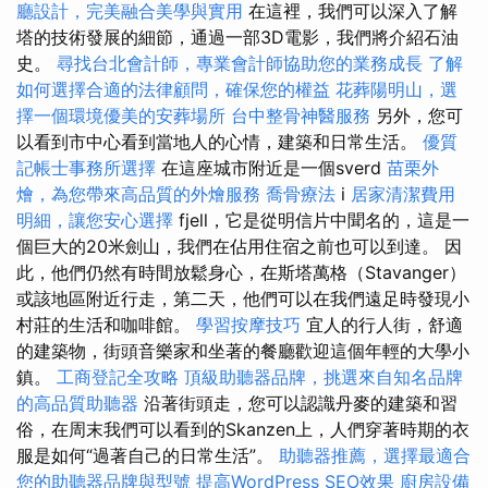
廳設計，完美融合美學與實用
在這裡，我們可以深入了解
塔的技術發展的細節，通過一部3D電影，我們將介紹石油
史。
尋找台北會計師，專業會計師協助您的業務成長
了解
如何選擇合適的法律顧問，確保您的權益
花葬陽明山，選
擇一個環境優美的安葬場所
台中整骨神醫服務
另外，您可
以看到市中心看到當地人的心情，建築和日常生活。
優質
記帳士事務所選擇
在這座城市附近是一個sverd
苗栗外
燴，為您帶來高品質的外燴服務
喬骨療法
i
居家清潔費用
明細，讓您安心選擇
fjell，它是從明信片中聞名的，這是一
個巨大的20米劍山，我們在佔用住宿之前也可以到達。 因
此，他們仍然有時間放鬆身心，在斯塔萬格（Stavanger）
或該地區附近行走，第二天，他們可以在我們遠足時發現小
村莊的生活和咖啡館。
學習按摩技巧
宜人的行人街，舒適
的建築物，街頭音樂家和坐著的餐廳歡迎這個年輕的大學小
鎮。
工商登記全攻略
頂級助聽器品牌，挑選來自知名品牌
的高品質助聽器
沿著街頭走，您可以認識丹麥的建築和習
俗，在周末我們可以看到的Skanzen上，人們穿著時期的衣
服是如何“過著自己的日常生活”。
助聽器推薦，選擇最適合
您的助聽器品牌與型號
提高WordPress SEO效果
廚房設備