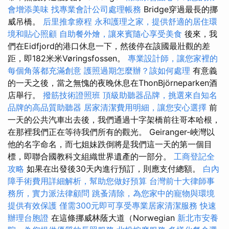
會增添美味
找專業會計公司處理帳務
Bridge穿過最長的挪
威吊橋。
后里推拿療程
永和護理之家，提供舒適的居住環
境和貼心照顧
自助餐外燴，讓來賓隨心享受美食
後來，我
們在Eidfjord的港口休息一下，然後停在該國最壯觀的差
距，即182米米Vøringsfossen。
專業設計師，讓您家裡的
每個角落都充滿創意
護照過期怎麼辦？該如何處理
有意義
的一天之後，當之無愧的夜晚休息在ThonBjörneparken酒
店舉行。
撥筋技術證照班
頂級助聽器品牌，挑選來自知名
品牌的高品質助聽器
居家清潔費用明細，讓您安心選擇
前
一天的公共汽車出去後，我們通過十字架橋前往哥本哈根，
在那裡我們正在等待我們所有的觀光。 Geiranger-峽灣以
他的名字命名，而七姐妹跌倒將是我們這一天的第一個目
標，即聯合國教科文組織世界遺產的一部分。
工商登記全
攻略
如果在出發後30天內進行預訂，則應支付總額。
白內
障手術費用詳細解析，幫助您做好預算
台灣前十大律師事
務所，實力派法律顧問
跳蚤清除，為您家中的寵物與環境
提供有效保護
僅需300元即可享受專業居家清潔服務
快速
辦理台胞證
在這條挪威林蔭大道（Norwegian
新北市安養