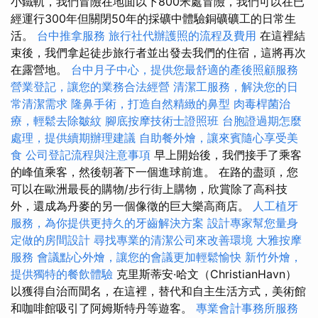
小鐵軌，我們冒險在地面以下800米處冒險，我們可以在已
經運行300年但關閉50年的採礦中體驗銅礦礦工的日常生
活。
台中推拿服務
旅行社代辦護照的流程及費用
在這裡結
束後，我們拿起徒步旅行者並出發去我們的住宿，這將再次
在露營地。
台中月子中心，提供您最舒適的產後照顧服務
營業登記，讓您的業務合法經營
清潔工服務，解決您的日
常清潔需求
隆鼻手術，打造自然精緻的鼻型
肉毒桿菌治
療，輕鬆去除皺紋
腳底按摩技術士證照班
台胞證過期怎麼
處理，提供續期辦理建議
自助餐外燴，讓來賓隨心享受美
食
公司登記流程與注意事項
早上開始後，我們接手了乘客
的峰值乘客，然後朝著下一個進球前進。 在路的盡頭，您
可以在歐洲最長的購物/步行街上購物，欣賞除了高科技
外，還成為丹麥的另一個像徵的巨大樂高商店。
人工植牙
服務，為你提供更持久的牙齒解決方案
設計專家幫您量身
定做的房間設計
尋找專業的清潔公司來改善環境
大雅按摩
服務
會議點心外燴，讓您的會議更加輕鬆愉快
新竹外燴，
提供獨特的餐飲體驗
克里斯蒂安·哈文（ChristianHavn）
以獲得自治而聞名，在這裡，替代和自主生活方式，美術館
和咖啡館吸引了阿姆斯特丹等遊客。
專業會計事務所服務