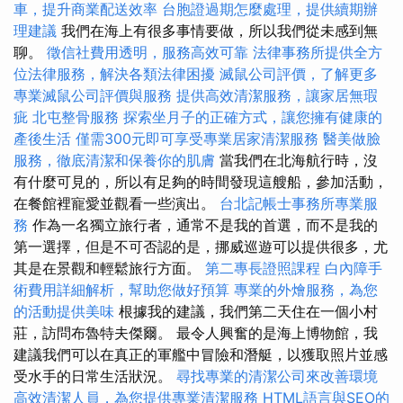
車，提升商業配送效率
台胞證過期怎麼處理，提供續期辦
理建議
我們在海上有很多事情要做，所以我們從未感到無
聊。
徵信社費用透明，服務高效可靠
法律事務所提供全方
位法律服務，解決各類法律困擾
滅鼠公司評價，了解更多
專業滅鼠公司評價與服務
提供高效清潔服務，讓家居無瑕
疵
北屯整骨服務
探索坐月子的正確方式，讓您擁有健康的
產後生活
僅需300元即可享受專業居家清潔服務
醫美做臉
服務，徹底清潔和保養你的肌膚
當我們在北海航行時，沒
有什麼可見的，所以有足夠的時間發現這艘船，參加活動，
在餐館裡寵愛並觀看一些演出。
台北記帳士事務所專業服
務
作為一名獨立旅行者，通常不是我的首選，而不是我的
第一選擇，但是不可否認的是，挪威巡遊可以提供很多，尤
其是在景觀和輕鬆旅行方面。
第二專長證照課程
白內障手
術費用詳細解析，幫助您做好預算
專業的外燴服務，為您
的活動提供美味
根據我的建議，我們第二天住在一個小村
莊，訪問布魯特夫傑爾。 最令人興奮的是海上博物館，我
建議我們可以在真正的軍艦中冒險和潛艇，以獲取照片並感
受水手的日常生活狀況。
尋找專業的清潔公司來改善環境
高效清潔人員，為您提供專業清潔服務
HTML語言與SEO的