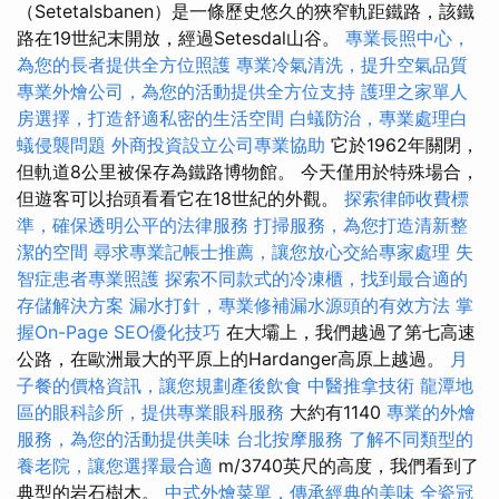
（Setetalsbanen）是一條歷史悠久的狹窄軌距鐵路，該鐵
路在19世紀末開放，經過Setesdal山谷。
專業長照中心，
為您的長者提供全方位照護
專業冷氣清洗，提升空氣品質
專業外燴公司，為您的活動提供全方位支持
護理之家單人
房選擇，打造舒適私密的生活空間
白蟻防治，專業處理白
蟻侵襲問題
外商投資設立公司專業協助
它於1962年關閉，
但軌道8公里被保存為鐵路博物館。 今天僅用於特殊場合，
但遊客可以抬頭看看它在18世紀的外觀。
探索律師收費標
準，確保透明公平的法律服務
打掃服務，為您打造清新整
潔的空間
尋求專業記帳士推薦，讓您放心交給專家處理
失
智症患者專業照護
探索不同款式的冷凍櫃，找到最合適的
存儲解決方案
漏水打針，專業修補漏水源頭的有效方法
掌
握On-Page SEO優化技巧
在大壩上，我們越過了第七高速
公路，在歐洲最大的平原上的Hardanger高原上越過。
月
子餐的價格資訊，讓您規劃產後飲食
中醫推拿技術
龍潭地
區的眼科診所，提供專業眼科服務
大約有1140
專業的外燴
服務，為您的活動提供美味
台北按摩服務
了解不同類型的
養老院，讓您選擇最合適
m/3740英尺的高度，我們看到了
典型的岩石樹木。
中式外燴菜單，傳承經典的美味
全瓷冠