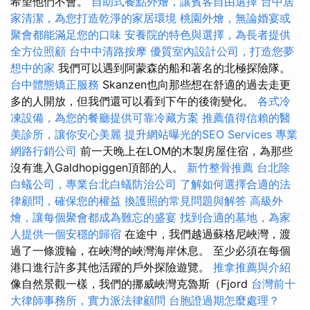
希望他們不會。
自助式餐點外燴，讓賓客自由選擇
台中居
家清潔，為您打造乾淨的家居環境
桃園外燴，無論婚宴或
聚會都能滿足您的口味
安養院的特色與選擇，為長者提供
全方位照顧
台中中清路按摩
優質室內設計公司，打造您夢
想中的家
我們可以遇到阿蒙森的船和著名的北極探險隊。
台中體態矯正服務
Skanzen也向那些想在舒適的過去走更
多的人開放，但我們還可以看到下午的後衛變化。
各式冷
凍設備，為您的餐廳提供可靠冷藏方案
推薦值得信賴的醫
美診所，讓你安心美麗
提升網站曝光的SEO Services
專業
網路行銷公司
前一天晚上在LOM的木製房屋住宿，為那些
沒有進入Galdhopiggen頂部的人。
新竹整骨推薦
台北除
白蟻公司，專業台北白蟻防治公司
了解如何選擇合適的法
律顧問，確保您的權益
換護照的常見問題與解答
高級外
燴，讓每個聚會都成為難忘的盛宴
找到合適的墓地，為家
人提供一個安穩的歸宿
在途中，我們越過蘇格尼峽灣，渡
過了一條渡輪，在峽灣的峽灣海岸休息。 至少必須在每個
港口進行許多其他活躍的戶外探險遊覽。
推拿推薦與介紹
像自然景觀一樣，我們的挪威峽灣克魯斯（Fjord
台灣前十
大律師事務所，實力派法律顧問
台胞證過期怎麼處理？