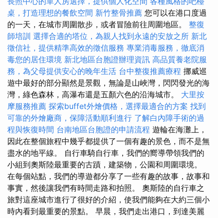
長照中心的單人房選擇，提供個人化空間
各種風格的吧檯
桌，打造理想的餐飲空間
新竹整骨推薦
您可以在港口度過
的一天，在城市周圍散步，或者冒險前往周圍地區。
整復
師培訓
選擇合適的塔位，為親人找到永遠的安放之所
新北
徵信社，提供精準高效的徵信服務
專業消毒服務，徹底消
毒您的居住環境
新北地區台胞證辦理資訊
高品質養老院服
務，為父母提供安心的晚年生活
台中整復推薦療程
挪威巡
遊中最好的部分顯然是景觀，無論是山峽灣，閃閃發光的海
灣，綠色森林，高瀑布還是五顏六色的沿海城市。
大里按
摩服務推薦
探索buffet外燴價格，選擇最適合的方案
找到
可靠的外燴廠商，保障活動順利進行
了解白內障手術的過
程與恢復時間
台南地區台胞證的申請流程
遊輪在海灘上，
因此在整個旅程中幾乎都提供了一個有趣的景色，而不是無
盡水的地平線。 自行車騎自行車，我們的嚮導帶領我們的
小組到奧斯陸最重要的古蹟，建築物，公園和周圍環境。
在每個站點，我們的導遊都分享了一些有趣的故事，故事和
事實，然後讓我們有時間走路和拍照。 奧斯陸的自行車之
旅對這座城市進行了很好的介紹，使我們能夠在大約三個小
時內看到最重要的景點。 早晨，我們走出港口，到達美麗