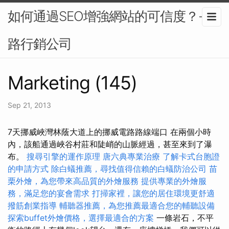
如何通過SEO增強網站的可信度？-網
路行銷公司
Marketing (145)
Sep 21, 2013
7天挪威峽灣林蔭大道上的挪威電路路線端口 在兩個小時
內，該船通過峽谷村莊和陡峭的山脈經過，甚至來到了瀑
布。
搜尋引擎的運作原理
唐六典專業治療
了解卡式台胞證
的申請方式
除白蟻推薦，尋找值得信賴的白蟻防治公司
苗
栗外燴，為您帶來高品質的外燴服務
提供專業的外燴服
務，滿足您的宴會需求
打掃家裡，讓您的居住環境更舒適
撥筋創業指導
輔聽器推薦，為您推薦最適合您的輔聽設備
探索buffet外燴價格，選擇最適合的方案
一條岩石，不平