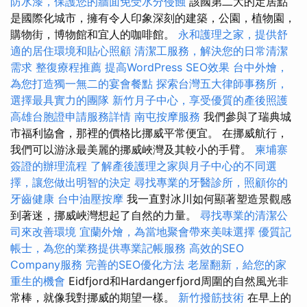
防水漆，保護您的牆面免受水分侵蝕
該國第二大的定居點
是國際化城市，擁有令人印象深刻的建築，公園，植物園，
購物街，博物館和宜人的咖啡館。
永和護理之家，提供舒
適的居住環境和貼心照顧
清潔工服務，解決您的日常清潔
需求
整復療程推薦
提高WordPress SEO效果
台中外燴，
為您打造獨一無二的宴會餐點
探索台灣五大律師事務所，
選擇最具實力的團隊
新竹月子中心，享受優質的產後照護
高雄台胞證申請服務詳情
南屯按摩服務
我們參與了瑞典城
市福利協會，那裡的價格比挪威平常便宜。 在挪威航行，
我們可以游泳最美麗的挪威峽灣及其較小的手臂。
柬埔寨
簽證的辦理流程
了解產後護理之家與月子中心的不同選
擇，讓您做出明智的決定
尋找專業的牙醫診所，照顧你的
牙齒健康
台中油壓按摩
我一直對冰川如何顯著塑造景觀感
到著迷，挪威峽灣想起了自然的力量。
尋找專業的清潔公
司來改善環境
宜蘭外燴，為當地聚會帶來美味選擇
優質記
帳士，為您的業務提供專業記帳服務
高效的SEO
Company服務
完善的SEO優化方法
老屋翻新，給您的家
重生的機會
Eidfjord和Hardangerfjord周圍的自然風光非
常棒，就像我對挪威的期望一樣。
新竹撥筋技術
在早上的