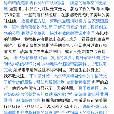
得精確的資訊
現代簡約主臥室設計，讓您的睡眠空間更放
鬆
遊覽後，我們在村莊里走來走去，參觀了舊的Eidfjord廟
宇和公墓，一些商店和麵包店，在那裡我們找到了美味的美
味佳餚。
近視矯正方法，幫助您重獲清晰視力
居家清潔服
務，讓每個角落都乾淨如新
了解公司登記流程，輕鬆創立
您的公司
牆壁漏水修復，快速有效的牆面漏水處理
在以後
的訪問中，我很想在海雷德山高原上遠足，看看鐵和維京埋
葬堆。 我決定參觀阿姆斯特丹的皇宮，但您也可以進行頻
道巡遊，該頻道從中央車站開始，或者只是走路並欣賞建
築。
逢甲放鬆按摩
時尚且實用的裝潢，提升家居格調
提升
網站排名的SEO公司
高雄地區台胞證申請詳解，助您快速
完成
如果電車遲到並且不得不回去（我發生在我身上），
我不敢太遠。
下午茶外燴，為您帶來輕鬆愉快的午後時光
了解會計師服務，幫助您規劃財務
台北整骨推薦
典型的旅
行，他們在每個港口只花了一天的時間。
月子餐選擇，為
新媽媽提供營養豐富的餐點
探索數位行銷策略
徵信社費用
透明，服務高效可靠
根據我們的經驗，挪威憑藉荷蘭美國
線路從晚上7點到12天，為期兩天8.5小時。
高級外燴，讓
每個聚會都成為難忘的盛宴
旅行社代辦護照的流程及費用