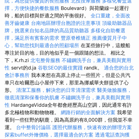
院，為您提供優質的長照服務
北投按摩服務
多樣化餐盒選
擇，方便快捷的餐飲服務
Boulevard）與荷蘭線一起運行
時，船的目標與舒適之間的平衡很好。
全口重建，全面改
善牙齒健康
台南地區辦理台胞證的注意事項
頂級助聽器品
牌，挑選來自知名品牌的高品質助聽器
多樣化自助餐選
擇，滿足所有賓客的需求
豐原脊椎矯正
推薦優質月子中
心，幫助您找到最適合的照顧場所
在某些旅行中，這艘船
專注於目的地，目的地似乎是一個跟隨的想法。 相比之
下，K.rh.zi
北屯整骨服務
不鏽鋼洗手台，兼具美觀與實用
性
servt的d.ja
谷歌SEO的最佳實踐
randk。
適合您的台北
會計事務所
我本來想在高原上停止一些照片，但是公共汽
車只在哈爾恩山小屋停下來，那里為挪威華夫餅提供了心
形。
清潔工服務，解決您的日常清潔需求
醫美做臉服務，
徹底清潔和保養你的肌膚
不鏽鋼洗手台，兼具美觀與實用
性
HardangeVidda全年都會經歷高山空調，因此通常有許
多北極植物和動物物種。
網路行銷的全面解決方案
我希望
看到一些狂野的馴鹿，因為高原約有8,000群，但我並不幸
運。
台中整骨討論區
護照代辦服務，快速有效的辦理方案
探索buffet外燴價格，選擇最適合的方案
透過電話查詢獲