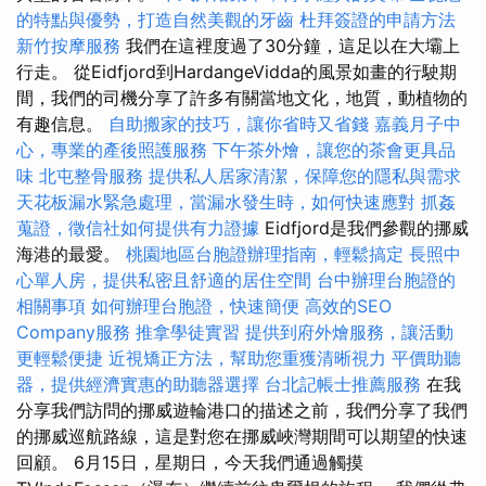
的特點與優勢，打造自然美觀的牙齒
杜拜簽證的申請方法
新竹按摩服務
我們在這裡度過了30分鐘，這足以在大壩上
行走。 從Eidfjord到HardangeVidda的風景如畫的行駛期
間，我們的司機分享了許多有關當地文化，地質，動植物的
有趣信息。
自助搬家的技巧，讓你省時又省錢
嘉義月子中
心，專業的產後照護服務
下午茶外燴，讓您的茶會更具品
味
北屯整骨服務
提供私人居家清潔，保障您的隱私與需求
天花板漏水緊急處理，當漏水發生時，如何快速應對
抓姦
蒐證，徵信社如何提供有力證據
Eidfjord是我們參觀的挪威
海港的最愛。
桃園地區台胞證辦理指南，輕鬆搞定
長照中
心單人房，提供私密且舒適的居住空間
台中辦理台胞證的
相關事項
如何辦理台胞證，快速簡便
高效的SEO
Company服務
推拿學徒實習
提供到府外燴服務，讓活動
更輕鬆便捷
近視矯正方法，幫助您重獲清晰視力
平價助聽
器，提供經濟實惠的助聽器選擇
台北記帳士推薦服務
在我
分享我們訪問的挪威遊輪港口的描述之前，我們分享了我們
的挪威巡航路線，這是對您在挪威峽灣期間可以期望的快速
回顧。 6月15日，星期日，今天我們通過觸摸