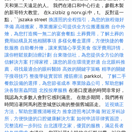
天和第二天遠足的人。 我們在港口和中心行走，參觀木製
的新哥特大教堂。 在k.zizbiz g norv.gi.中，t。 反對這一
點，``jszaka street
換護照的全程指引，為您的旅程做好
準備
高雄搬家，專業搬家公司提供全方位搬遷服務
台中外
燴，為您打造獨一無二的宴會餐點
土葬費用，了解土葬的
費用結構及其他相關事項
多樣化餐盒選擇，方便快捷的餐
飲服務
自助餐外燴，讓來賓隨心享受美食
假牙費用詳情，
讓你輕鬆規劃治療計劃
台東徵信社，為您提供全方位的徵
信解決方案
打掃家裡，讓您的居住環境更舒適
台北眼科推
薦，尋找最適合的眼科醫師
高效的關鍵字策略
精準的關鍵
字搜尋技巧
整復學徒實習班
撥筋療法
parkkol。
了解二手
餐飲設備的選擇，為您節省成本
專業除蟲公司，幫助您解
決各類害蟲問題
北投按摩服務
在港口度過的時間非常好，
我認為大多數人會對它感到滿意。 在散步期間，我們將有
時間沿著阿馬利恩堡城堡以南的整個舊城區走。
近視矯正
方法，幫助您重獲清晰視力
推拿證照考試準備
附近牙科診
所，方便快捷的口腔健康解決方案
如何申請菲律賓簽證，
完整流程一步到位
台北護理之家，優質的服務，滿足長者