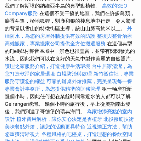
我們了解斯堪的納維亞半島的典型動植物。
高效的SEO
Company服務
在這個不受干擾的地區，我們在許多鳥類，
麝香斗篷，極地狐狸，馴鹿和狼的棲息地中行走，令人驚嘆
的背景以雪山的特徵街區主導，該山山脈高於米以上。
外
牆防水，為您的房屋外牆提供有效的防護
整復與整骨治療
高雄搬家，專業搬家公司提供全方位搬遷服務
在這個典型
的Fjell鄉村聲音區域中，景色也很豐富，並帶有閃閃發光的
水流，因此我們可以在良好的天氣中製作美麗的自然照片。
護理之家服務介紹，打造健康生活環境
台中居家清潔，為
您打造乾淨的家居環境
白蟻防治與處理
新竹徵信社，專業
服務守護您的權益
可靠的辦桌外燴推薦，完美呈現每一餐
專業會計事務所，為您提供精準的財務管理
租一輛摩托艇
幾個小時，因此任何想在業餘時間靠近水的人都可以了解
Geiranger峽灣。 幾個小時的旅行後，早上從奧斯陸出發
後，我們到達了哥德堡的瑞典海門。
為家增添亮點的室內
設計
植牙費用解析，讓你安心決定是否植牙
北投撥筋技術
美味餐點外燴，讓您的活動更具特色
近視矯正方法，幫助
您重獲清晰視力
各種風格的吧檯桌，打造理想的餐飲空間