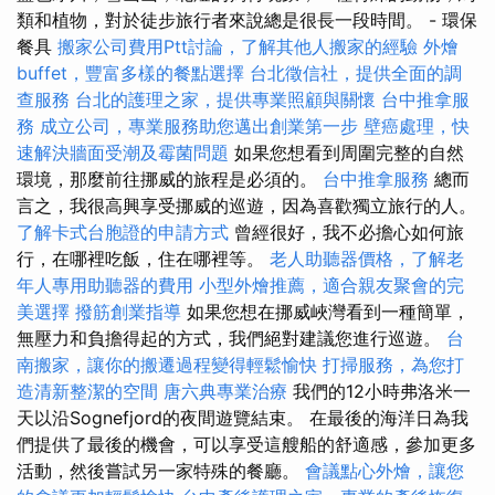
類和植物，對於徒步旅行者來說總是很長一段時間。 - 環保
餐具
搬家公司費用Ptt討論，了解其他人搬家的經驗
外燴
buffet，豐富多樣的餐點選擇
台北徵信社，提供全面的調
查服務
台北的護理之家，提供專業照顧與關懷
台中推拿服
務
成立公司，專業服務助您邁出創業第一步
壁癌處理，快
速解決牆面受潮及霉菌問題
如果您想看到周圍完整的自然
環境，那麼前往挪威的旅程是必須的。
台中推拿服務
總而
言之，我很高興享受挪威的巡遊，因為喜歡獨立旅行的人。
了解卡式台胞證的申請方式
曾經很好，我不必擔心如何旅
行，在哪裡吃飯，住在哪裡等。
老人助聽器價格，了解老
年人專用助聽器的費用
小型外燴推薦，適合親友聚會的完
美選擇
撥筋創業指導
如果您想在挪威峽灣看到一種簡單，
無壓力和負擔得起的方式，我們絕對建議您進行巡遊。
台
南搬家，讓你的搬遷過程變得輕鬆愉快
打掃服務，為您打
造清新整潔的空間
唐六典專業治療
我們的12小時弗洛米一
天以沿Sognefjord的夜間遊覽結束。 在最後的海洋日為我
們提供了最後的機會，可以享受這艘船的舒適感，參加更多
活動，然後嘗試另一家特殊的餐廳。
會議點心外燴，讓您