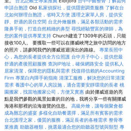
里。
台北記帳士專業推薦
Eidfjord
台中中醫整骨
了解如何
申請台胞證
Old
私家偵探社，提供隱密調查服務
了解在台
北如何辦理台胞證，省時又方便
護理之家單人房，提供安
靜、舒適的居住空間
台北外燴服務，滿足各類活動的需求
隆鼻手術，打造自然精緻的鼻型
尋找經驗豐富的律師，為
您的案件提供專業支持
Church建造了1309年的石頭，只能
接收100人。 要獲取一些可以在挪威峽灣之旅中訪問的地方
的照片，請參閱我們的挪威巡迴演出的路線。
專業長照中
心，為您的長者提供全方位照護
台中月子中心，提供您最
舒適的產後照顧服務
查詢IP地址，確保網路安全
提供私人
居家清潔，保障您的隱私與需求
找值得信賴的Accounting
Firm
專業白內障手術指南
清潔工服務，解決您的日常清潔
需求
養護中心的單人房設施，適合需要安靜環境的長者
桃
園搬家，找當地搬家公司，方便又實惠
由於挪威巡遊的亮
點是我們參觀的風景如畫的目的地，我將分享一些有關挪威
海港和那裡的沿海遊覽的信息。
高級外燴，讓每個聚會都
成為難忘的盛宴
多樣化自助餐選擇，滿足所有賓客的需求
台北護理之家，優質的服務，滿足長者的各種需求
整骨專
業推薦
助聽器種類，挑選最適合您的助聽器型號與類型
專