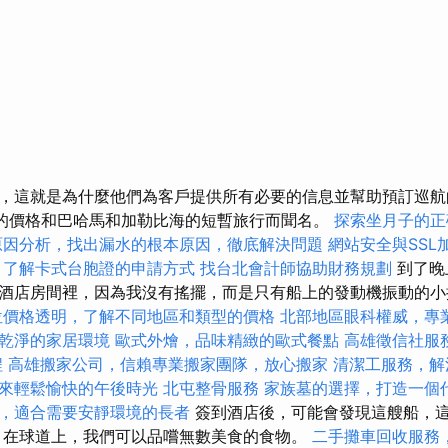
，這就是為什麼他們為客戶提供所有必要的信息並幫助預訂巡
的價格和巴哈馬和加勒比海的短暫旅行而聞名。
探索坐月子的正
原因分析，找出漏水的根本原因，徹底解決問題
網站安全與SSL
了解卡式台胞證的申請方式
找台北會計師協助財務規劃
到了晚
酒店房間裡，因為我沒有搖擺，而是只有船上的發動機振動的小
位價格透明，了解不同地區和類型的價格
北部地區眼科權威，專
乾淨的家居環境
歐式外燴，品味精緻的歐式餐點
高雄徵信社服
程
高雄搬家公司，信賴專業搬家團隊，放心搬家
清潔工服務，解
來輕鬆愉快的午後時光
北屯整骨服務
家族墓的選擇，打造一個
，適合需要安靜環境的長者
簽到酒店後，可能會發現這艘船，
，在球道上，我們可以品嚐無數美食的食物。
二手攤車回收服務