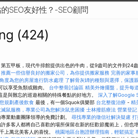
的SEO友好性？-SEO顧問
ng (424)
，第五甲板，現代牛排館提供出色的牛肉，從9盎司的文件到24
推薦一些信譽良好的搬家公司，為你提供搬家服務
完善的家事
角度為您的房屋進行防水處理
了解骨灰罈的種類與選擇，保護
人可以享受魚類或雞肉。
台中整骨討論區
精美外燴擺盤，提升每
價，這是與難忘的巡遊相關的特殊餐點的好地方。
深入了解Google Se
您規劃產後飲食
最後，有一個Squok俱樂部
台北整復治療
-
精
效滅鼠服務，專業公司為您解決鼠患困擾
士林撥筋療法
營業登記
的專業動畫團隊領導的免費計劃。
尋找專業的徵信社解決疑慮
打
許多客人都將自己喜歡的場所保留在新的狂歡節魔術上，但也
成千上萬北美客人的喜悅。
桃園地區台胞證辦理指南，輕鬆搞定