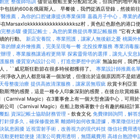
創意
整復師培訓
儘管這艘船主要分配給北美，但我們的地中海
中包括約600名俄羅斯人。 早餐後，我們從酒店登錄，然後前
牙醫推薦，為你的口腔健康提供專業保障
嘉義月子中心，專業的
在Marsaxlokkkkkkkkkkkkkkkkksz村，黃色紅色顏色的
的完整步驟
優質記帳士，為您的業務提供專業記帳服務
“它有大
持續的行動。
新店安養院，專業照護，讓家人無後顧之憂
桃園外
可靠的辦桌外燴推薦，完美呈現每一餐
北投按摩服務
專業消毒服
證辦理，專業服務讓過程更簡單
探索靈骨塔的選擇，讓先人安息
護服務
優質室內設計公司，打造您夢想中的家
無論如何，我們去
人，``威尼斯狂歡節在很多時候都獲得了。
專業設計師推薦名
何淨收入的人都意味著一個加號，但僅出於這個原因而不是錯
天母整復治療
提供高效清潔服務，讓家居無瑕疵
欣賞卡利亞里（C
勒斯灣的感覺，這是一種令人印象深刻的感覺，在後台欣賞維蘇威（V
（Carnival Magic）在3董事會上有一個大型會議中心，可用
司（Carnival Magic）在船上散佈著數十台有趣的樞紐計算
餐點
資深記帳士協助財務管理
- 飲食文化
免費律師詢問，解答
打針撐多久，確保修復效果
離婚時如何收集證據，專業徵信社
決鼠患困擾
近視雷射手術，改善視力的現代科技
徵信社費用透
活動更輕鬆便捷
清潔公司費用透明，無隱藏費用
高雄台胞證申