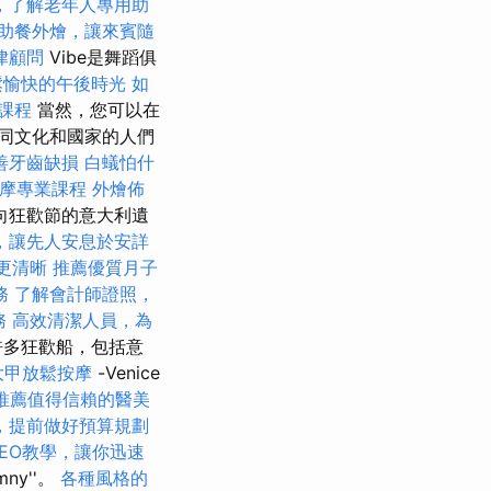
，了解老年人專用助
助餐外燴，讓來賓隨
律顧問
Vibe是舞蹈俱
鬆愉快的午後時光
如
生課程
當然，您可以在
不同文化和國家的人們
善牙齒缺損
白蟻怕什
摩專業課程
外燴佈
向狂歡節的意大利遺
，讓先人安息於安詳
更清晰
推薦優質月子
務
了解會計師證照，
務
高效清潔人員，為
許多狂歡船，包括意
大甲放鬆按摩
-Venice
推薦值得信賴的醫美
，提前做好預算規劃
 SEO教學，讓你迅速
ny''。
各種風格的