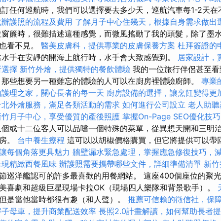
訂任何巡航時，我們可以選擇要去多少天，巡航汽車每1-2天在
代辦護照的流程及費用
了解月子中心住幾天，根據自身需求做出
拉窗簾時，很難描述這種感覺，而微風搖動了我的頭髮，除了墨
麼也看不見。
醫美皮膚科，提供專業的皮膚保養方案
杜拜簽證的
當水手在安靜的開海上航行時，水手會大致感覺到。
居家設計，
所選擇
新竹外燴，提供獨特的餐飲體驗
我的一位旅行伴侶甚至看
 那些想要另一種難忘的體驗的人可以在廚房裡體驗廚師。
專業
的護理之家，關心長者的每一天
廚房設備的選擇，讓烹飪變得更
台北外燴服務，滿足各類活動的需求
如何進行公司設立
老人助聽
新竹月子中心，享受優質的產後照護
掌握On-Page SEO優化技巧
個或十二位客人可以品嚐一個特殊的菜單，從異想天開和三明
廚房。
台中養生療程
這可以以胡椒價格購買，但它將提供可以帶
讓每個角落更具魅力
牆壁漏水緊急處理，掌握應急修復技巧，
呈現精緻西餐風味
辦護照需要攜帶哪些文件，詳細準備清單
新竹
節巡洋艦認可的許多最喜歡的用餐網站。 這座400個座位的聚
美喜劇和超級巨星現場卡拉OK（現場四人樂隊和背景歌手）。
但是當他當時都很有趣（和人聲）。
推薦可信賴的徵信社，保
解子母車，提升商業配送效率
長照2.0計畫解讀，如何幫助長者