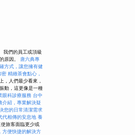
我們的員工或頂級
航的原因。
唐六典專
確方式，讓您擁有健
加密
精緻茶會點心，
上，人們最少看來，
振動，這更像是一種
業眼科診療服務
台中
務介紹，專業解決疑
決您的日常清潔需求
代代相傳的安息地
養
這使旅客面臨更少或
，方便快捷的解決方