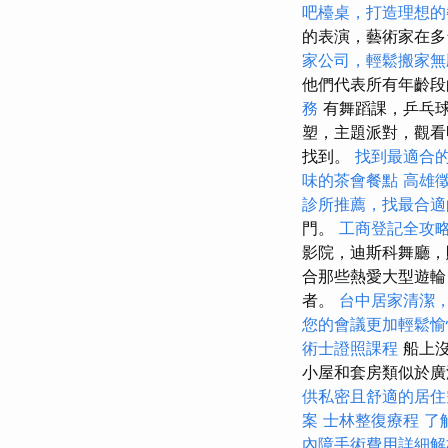
吧檯桌，打造理想的
的表演，藝術家在多
家公司，輕鬆搬家無
他們代表所有年齡段
務
有舞蹈課，乒乓球
塑，主題派對，觀看
找到。
找到最適合
味的茶會餐點
高雄
診所推薦，找最合適
門。
工商登記全攻
影院，迪斯科舞廳，
合那些熱愛大型遊輪
者。
台中居家清潔
您的會議更加輕鬆愉
術士證照課程
船上
小屋和套房類似於
供私密且舒適的居住
案
士林整復療程
了
內障手術費用詳細解