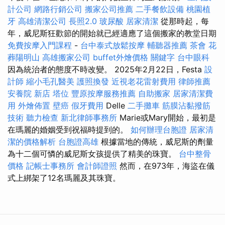
計公司
網路行銷公司
搬家公司推薦
二手餐飲設備
桃園植
牙
高雄清潔公司
長照2.0
玻尿酸
居家清潔
從那時起，每
年，威尼斯狂歡節的開始就已經適應了這個搬家的教堂日期
免費按摩入門課程
-
台中泰式放鬆按摩
輔聽器推薦
茶會
花
葬陽明山
高雄搬家公司
buffet外燴價格
關鍵字
台中眼科
因為統治者的態度不時改變。 2025年2月22日，Festa
設
計師
縮小毛孔醫美
護照換發
近視老花雷射費用
律師推薦
安養院 新店
塔位
豐原按摩服務推薦
自助搬家
居家清潔費
用
外燴佈置
壁癌
假牙費用
Delle
二手攤車
筋膜沾黏撥筋
技術
聽力檢查
新北律師事務所
Marie或Mary開始，最初是
在瑪麗的婚姻受到祝福時提到的。
如何辦理台胞證
居家清
潔的價格解析
台胞證高雄
根據當地的傳統，威尼斯的劑量
為十二個可憐的威尼斯女孩提供了精美的珠寶。
台中整骨
價格
記帳士事務所
會計師證照
然而，在973年，海盜在儀
式上綁架了12名瑪麗及其珠寶。