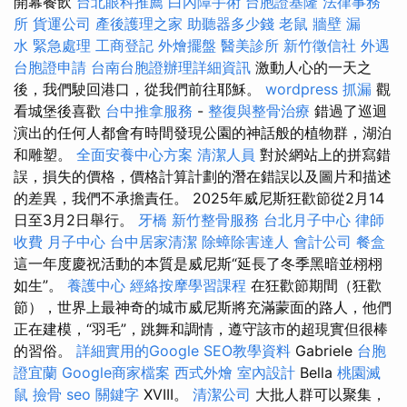
開幕餐飲
台北眼科推薦
白內障手術
台胞證基隆
法律事務
所
貨運公司
產後護理之家
助聽器多少錢
老鼠
牆壁 漏
水 緊急處理
工商登記
外燴擺盤
醫美診所
新竹徵信社
外遇
台胞證申請
台南台胞證辦理詳細資訊
激動人心的一天之
後，我們駛回港口，從我們前往耶穌。
wordpress
抓漏
觀
看城堡後喜歡
台中推拿服務
-
整復與整骨治療
錯過了巡迴
演出的任何人都會有時間發現公園的神話般的植物群，湖泊
和雕塑。
全面安養中心方案
清潔人員
對於網站上的拼寫錯
誤，損失的價格，價格計算計劃的潛在錯誤以及圖片和描述
的差異，我們不承擔責任。 2025年威尼斯狂歡節從2月14
日至3月2日舉行。
牙橋
新竹整骨服務
台北月子中心
律師
收費
月子中心
台中居家清潔
除蟑除害達人
會計公司
餐盒
這一年度慶祝活動的本質是威尼斯“延長了冬季黑暗並栩栩
如生”。
養護中心
經絡按摩學習課程
在狂歡節期間（狂歡
節），世界上最神奇的城市威尼斯將充滿蒙面的路人，他們
正在建模，“羽毛”，跳舞和調情，遵守該市的超現實但很棒
的習俗。
詳細實用的Google SEO教學資料
Gabriele
台胞
證宜蘭
Google商家檔案
西式外燴
室內設計
Bella
桃園滅
鼠
撿骨
seo 關鍵字
XVIII。
清潔公司
大批人群可以聚集，