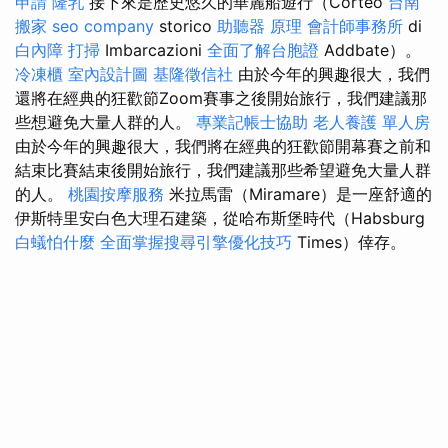
申請
隆乳
接下來是歷史悠久的華麗船遊行（Corteo
台南
搬家
seo company
storico
助聽器 原理
會計師事務所
di
白內障
打掃
Imbarcazioni
全面了解台胞證
Addbate）。
冷凍櫃
室內設計圖
基隆徵信社
由於今年的興趣很大，我們
還將在經典的狂歡節Zoom賽事之後開始旅行，我們建議那
些想避免大量人群的人。
專業記帳士協助
老人養護 單人房
由於今年的興趣很大，我們將在經典的狂歡節開幕賽之前和
結束比賽結束後開始旅行，我們建議那些希望避免大量人群
的人。
桃園按摩服務
米拉馬雷（Miramare）是一座舒適的
伊斯特里安白色大理石建築，從哈布斯堡時代（Habsburg
白蟻怕什麼
全面掌握搜尋引擎優化技巧
Times）倖存。