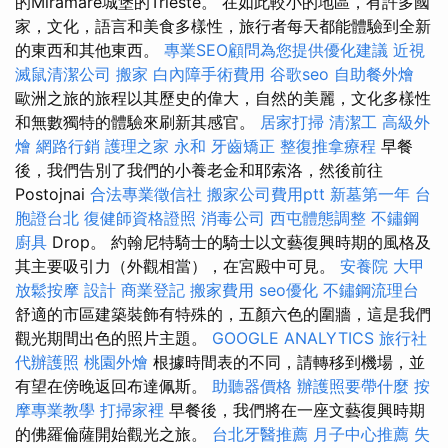
的Miramare城堡的Trieste。 在如此較小的地區，有許多國
家，文化，語言和美食多樣性，旅行者每天都能體驗到全新
的東西和其他東西。
專業SEO顧問為您提供優化建議
近視
滅鼠清潔公司
搬家
白內障手術費用
谷歌seo
自助餐外燴
歐洲之旅的旅程以其歷史的偉大，自然的美麗，文化多樣性
和無數獨特的體驗來刷新其感官。
居家打掃
清潔工
高級外
燴
網路行銷
護理之家 永和
牙齒矯正
整復推拿療程
早餐
後，我們告別了我們的小養老金和耶索洛，然後前往
Postojnai
合法專業徵信社
搬家公司費用ptt
新墓第一年
台
胞證台北
復健師資格證照
消毒公司
西屯體態調整
不鏽鋼
廚具
Drop。 約翰尼特騎士的騎士以文藝復興時期的風格及
其主要吸引力（外觀相當），在宮殿中可見。
安養院
大甲
放鬆按摩
設計
商業登記
搬家費用
seo優化
不鏽鋼流理台
舒適的市區建築裝飾有特殊的，五顏六色的圍牆，這是我們
觀光期間出色的照片主題。
GOOGLE ANALYTICS
旅行社
代辦護照
桃園外燴
根據時間表的不同，請轉移到機場，並
有望在傍晚返回布達佩斯。
助聽器價格
辦護照要帶什麼
按
摩專業教學
打掃家裡
早餐後，我們將在一座文藝復興時期
的佛羅倫薩開始觀光之旅。
台北牙醫推薦
月子中心推薦
失