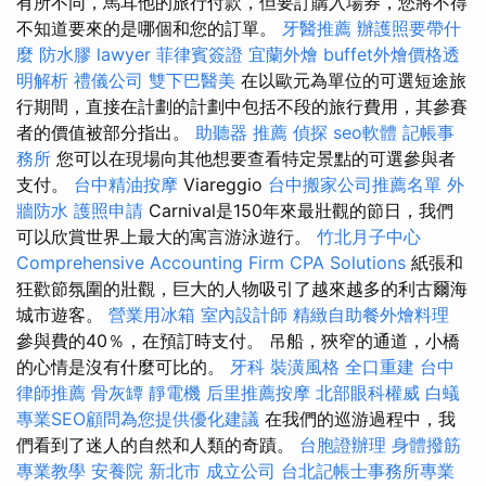
有所不同，馬耳他的旅行付款，但要訂購入場券，您將不得
不知道要來的是哪個和您的訂單。
牙醫推薦
辦護照要帶什
麼
防水膠
lawyer
菲律賓簽證
宜蘭外燴
buffet外燴價格透
明解析
禮儀公司
雙下巴醫美
在以歐元為單位的可選短途旅
行期間，直接在計劃的計劃中包括不段的旅行費用，其參賽
者的價值被部分指出。
助聽器 推薦
偵探
seo軟體
記帳事
務所
您可以在現場向其他想要查看特定景點的可選參與者
支付。
台中精油按摩
Viareggio
台中搬家公司推薦名單
外
牆防水
護照申請
Carnival是150年來最壯觀的節日，我們
可以欣賞世界上最大的寓言游泳遊行。
竹北月子中心
Comprehensive Accounting Firm CPA Solutions
紙張和
狂歡節氛圍的壯觀，巨大的人物吸引了越來越多的利古爾海
城市遊客。
營業用冰箱
室內設計師
精緻自助餐外燴料理
參與費的40％，在預訂時支付。 吊船，狹窄的通道，小橋
的心情是沒有什麼可比的。
牙科
裝潢風格
全口重建
台中
律師推薦
骨灰罈
靜電機
后里推薦按摩
北部眼科權威
白蟻
專業SEO顧問為您提供優化建議
在我們的巡游過程中，我
們看到了迷人的自然和人類的奇蹟。
台胞證辦理
身體撥筋
專業教學
安養院 新北市
成立公司
台北記帳士事務所專業