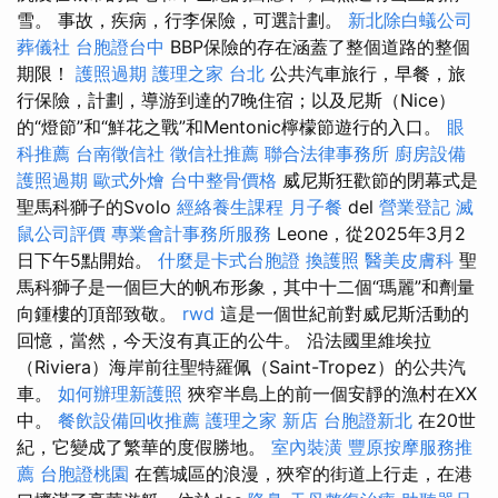
雪。 事故，疾病，行李保險，可選計劃。
新北除白蟻公司
葬儀社
台胞證台中
BBP保險的存在涵蓋了整個道路的整個
期限！
護照過期
護理之家 台北
公共汽車旅行，早餐，旅
行保險，計劃，導游到達的7晚住宿；以及尼斯（Nice）
的“燈節”和“鮮花之戰”和Mentonic檸檬節遊行的入口。
眼
科推薦
台南徵信社
徵信社推薦
聯合法律事務所
廚房設備
護照過期
歐式外燴
台中整骨價格
威尼斯狂歡節的閉幕式是
聖馬科獅子的Svolo
經絡養生課程
月子餐
del
營業登記
滅
鼠公司評價
專業會計事務所服務
Leone，從2025年3月2
日下午5點開始。
什麼是卡式台胞證
換護照
醫美皮膚科
聖
馬科獅子是一個巨大的帆布形象，其中十二個“瑪麗”和劑量
向鍾樓的頂部致敬。
rwd
這是一個世紀前對威尼斯活動的
回憶，當然，今天沒有真正的公牛。 沿法國里維埃拉
（Riviera）海岸前往聖特羅佩（Saint-Tropez）的公共汽
車。
如何辦理新護照
狹窄半島上的前一個安靜的漁村在XX
中。
餐飲設備回收推薦
護理之家 新店
台胞證新北
在20世
紀，它變成了繁華的度假勝地。
室內裝潢
豐原按摩服務推
薦
台胞證桃園
在舊城區的浪漫，狹窄的街道上行走，在港