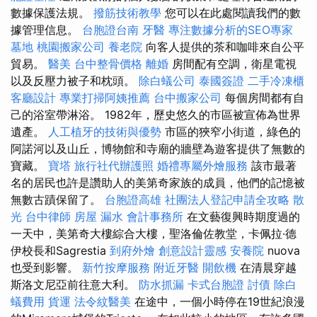
數據保護法規。
撥筋技術教學
您可以在此處閱讀我們的數
據管理信息。
台胞證台南
牙醫
專注數據分析的SEO專家
墓地
桃園搬家公司
養老院
向客人提供的茶和咖啡來自公平
貿易。
醫美
台中整骨價格
離婚
房間配有空調，衛星電視
以及反壓力被子和枕頭。
除白蟻公司
泰國簽證
二手冷凍櫃
客廳設計
專業打掃阿姨推薦
台中搬家公司
每個房間都有自
己的浴室帶淋浴。 1982年，歷史悠久的市區被宣佈為世界
遺產。
人工植牙的技術與優勢
市區的狹窄小街道，綠色的
阿諾河以及山丘，博物館和寺廟的牆壁為遊客提供了無數的
寶藏。
寶塔
旅行社代辦護照
婚禮專屬外燴服務
該市最著
名的居民也許是讚助人的美第奇家族的成員，他們的記憶被
無數古蹟保留了。
台胞證高雄
社團法人登記申請全攻略
散
光
台中律師
房屋 漏水
會計事務所
在文藝復興時期度過的
一天中，美第奇大樓綜合大樓，聖洛倫佐教堂，卡佩拉·德
伊校長和Sagrestia
到府外燴
創意設計靈感
安養院
nuova
也受到影響。
新竹按摩服務
附近牙醫
開飲機
在清晨穿越
斯洛文尼亞前往意大利。
防水抓漏
卡式台胞證
討債
除白
蟻費用
貨運
法令紋醫美
在途中，一個小時停在19世紀浪漫