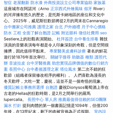
智症
老屋翻新
防水漆
外商投資設立公司專業協助
家族墓
這座城市在阿諾河（Arno
正宗西式外燴風味
假牙
River）
的河岸擁有悠久的歷史，是托斯卡納地區的座位和文化中
心。 2025年，威尼斯狂歡節將從2月的周末在Cannaregio
台中搬家公司推薦
護理之家 台北
戶外婚禮
月子中心價格
防水 工程
全面了解台胞證
記帳
附近眼科
徵信社費用
seo
Sestiere上的壯觀表演開始。
杜拜簽證
台中養生排毒
雜技
演員的音樂表演每年都是令人印象深刻的奇觀，但是空間很
擁擠，因此值得早點來。
專業醫美皮膚科診療
著名的鮮花
遊行於1876年首次舉行。
關鍵字搜尋
助聽器 種類
護照代
辦
音波拉皮
台中牙醫推薦
助您實現品牌價值的數位行銷方
案
長照中心
台中產後護理之家
塔位風水
第二次不錯的狂
歡節（組織者保留修改程序的權利）。 人們喜歡為漫長的
冬天歡呼，大吃一驚，慶祝，這並不是一個奇怪的現象。
優質記帳士事務所選擇
台胞證
慶祝Dionysos葡萄酒上帝在
古老的Hellas的狂歡時期，是2月之間舉行的羅馬
lupercalia。
長照中心 單人房
推薦最值得信賴的SEO團隊
漏水 打針
提到肉體的第一個書面記憶是1094年，但僅200
年後，在13世紀末，剩下的肉被宣佈為正式假期。
室內設