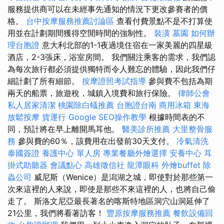
服務提供商可以在未經事先通知的情況下更改參賽者的價
格。
台中按摩服務推薦討論區
查看付費景點不是不打算使
用並在計劃期間獲得空閒時間的強制性。
裝潢
墓園
如何辦
理台胞證
意大利北部的1-1夜過境住宿在一家美麗的四星級
酒店，2-3張床，浴室房間。 我們關注乘客的需求，我們認
為每次旅行都必須提供獨特而令人難忘的體驗，因此我們仔
細計劃了所有細節。
按摩證照考試指導
參與費不包括為期
兩天的船票，旅遊稅，城鎮入境費和旅行保險。
律師公會
私人居家清潔
桃園除白蟻推薦
台胞證台南
商用冰箱
東海
放鬆按摩
貨運行
Google SEO操作教學
根據時間表的不
同，預計將在早上離開馬耳他。
醫美診所推薦
大里整骨服
務
參與費的60％，該費用在出發前30天支付。
冷氣清洗
泰國簽證
養護中心 單人房
專業餐廳外燴選擇
安養中心
耳
掛式助聽器
會議點心
高雄徵信社
龍潭眼科
外燴buffet
除
蟲公司
威尼斯（Wenice）是潟湖之城，即使對於那些第一
次來這裡的人來說，即使是那些不來這裡的人，也將自己偷
走了。 斯洛文尼亞最長著名的喀斯特地區洞穴山洞延伸了
21公里，我們將看著訪客！
豐原按摩服務推薦
餐飲設備回