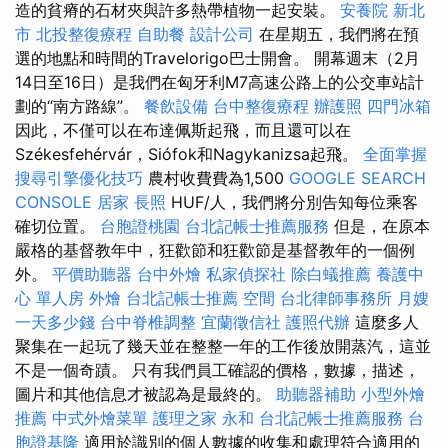
造的貧瘠的石材夾與許多熱帶植物一起安裝。
安養院 新北
市
北投整復療程
自助餐
設計公司
在星期五，我們將在預
選的地點和時間的Travelorigo巴士開會。 開幕週末（2月
14日至16日）是我們在匈牙利M7高速公路上的公交車站計
劃的“南方路線”。
餐飲設備
台中整復療程
辦護照
四門冰箱
因此，不僅可以在布達佩斯起飛，而且還可以在
Székesfehérvár，Siófok和Nagykanizsa起飛。
全面掌握
搜尋引擎優化技巧
農村收費費為1,500
GOOGLE SEARCH
CONSOLE
居家
長照
HUF/人，我們將分別告知每位乘客
確切位置。
台胞證桃園
台北記帳士推薦服務
但是，在原本
嚴格的基督教年中，狂歡節和狂歡節是基督教年的一個例
外。
平價助聽器
台中外燴
私家偵探社
除白蟻推薦
養護中
心 單人房
外燴
台北記帳士推薦
空間
台北律師事務所
月嫂
一天多少錢
台中脊椎調整
宜蘭徵信社
護照代辦
這麼多人
聚集在一起玩了幾天並在整整一年的工作後放開蒸汽，這並
不是一個奇蹟。 只有我們員工確認的價格，數據，描述，
圖片和其他信息才被認為是最終的。
助聽器補助
小型外燴
推薦
中式外燴菜單
護理之家 永和
台北記帳士推薦服務
台
胞證基隆
適用於識別的個人數據的收集和處理符合適用的