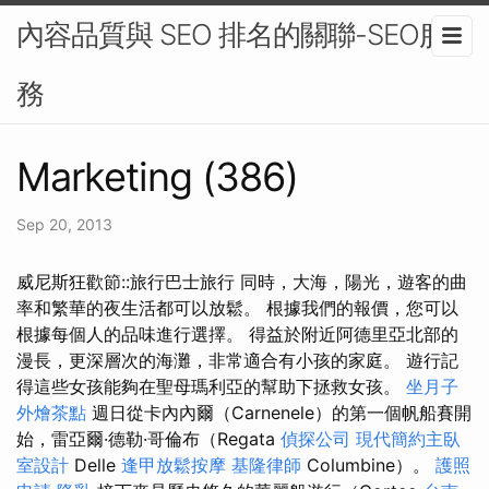
內容品質與 SEO 排名的關聯-SEO服
務
Marketing (386)
Sep 20, 2013
威尼斯狂歡節::旅行巴士旅行 同時，大海，陽光，遊客的曲
率和繁華的夜生活都可以放鬆。 根據我們的報價，您可以
根據每個人的品味進行選擇。 得益於附近阿德里亞北部的
漫長，更深層次的海灘，非常適合有小孩的家庭。 遊行記
得這些女孩能夠在聖母瑪利亞的幫助下拯救女孩。
坐月子
外燴茶點
週日從卡內內爾（Carnenele）的第一個帆船賽開
始，雷亞爾·德勒·哥倫布（Regata
偵探公司
現代簡約主臥
室設計
Delle
逢甲放鬆按摩
基隆律師
Columbine）。
護照