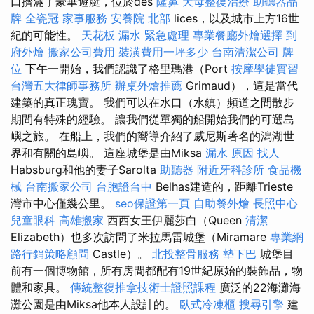
口擠滿了豪華遊艇，位於des
隆鼻
天母整復治療
助聽器品
牌
全瓷冠
家事服務
安養院 北部
lices，以及城市上方16世
紀的可能性。
天花板 漏水 緊急處理
專業餐廳外燴選擇
到
府外燴
搬家公司費用
裝潢費用一坪多少
台南清潔公司
牌
位
下午一開始，我們認識了格里瑪港（Port
按摩學徒實習
台灣五大律師事務所
辦桌外燴推薦
Grimaud），這是當代
建築的真正瑰寶。 我們可以在水口（水鎮）頻道之間散步
期間有特殊的經驗。 讓我們從單獨的船開始我們的可選島
嶼之旅。 在船上，我們的嚮導介紹了威尼斯著名的潟湖世
界和有關的島嶼。 這座城堡是由Miksa
漏水 原因
找人
Habsburg和他的妻子Sarolta
助聽器
附近牙科診所
食品機
械
台南搬家公司
台胞證台中
Belhas建造的，距離Trieste
灣市中心僅幾公里。
seo保證第一頁
自助餐外燴
長照中心
兒童眼科
高雄搬家
西西女王伊麗莎白（Queen
清潔
Elizabeth）也多次訪問了米拉馬雷城堡（Miramare
專業網
路行銷策略顧問
Castle）。
北投整骨服務
墊下巴
城堡目
前有一個博物館，所有房間都配有19世紀原始的裝飾品，物
體和家具。
傳統整復推拿技術士證照課程
廣泛的22海灘海
灘公園是由Miksa他本人設計的。
臥式冷凍櫃
搜尋引擎
建