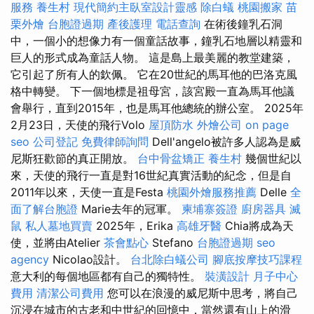
服務
養生村
現代簡約主臥室設計靈感
除白蟻
桃園搬家
苗
栗外燴
台胞證過期
產後護理
電話查詢
在術後鐘乳石洞
中，一個小的想像力有一個童話故事，鐘乳石地層以精靈和
巨人的形式成為童話人物。 這是島上最美麗的教堂建築，
它引起了所有人的欽佩。 它在20世紀的馬耳他的巴洛克風
格中轉變。 下一個地標是祖母宮，該宮殿一直為馬耳他議
會舉行，直到2015年，也是馬耳他總統的辦公室。 2025年
2月23日，天使的飛行Volo
屋頂防水
外燴公司
on page
seo
公司登記
免費律師詢問
Dell'angelo被許多人認為是威
尼斯狂歡節的真正開放。
台中骨盆矯正
養生村
幾個世紀以
來，天使的飛行一直是對16世紀真實活動的紀念，但是自
2011年以來，天使一直是Festa
桃園外燴服務推薦
Delle
全
面了解台胞證
Marie去年的冠軍。
柬埔寨簽證
廚房器具
滅
鼠
私人墓地買賣
2025年，Erika
高雄牙醫
Chia將成為天
使，並將由Atelier
茶會點心
Stefano
台胞證過期
seo
agency
Nicolao設計。
台北除白蟻公司
腳底按摩技巧課程
意大利的每個地區都有自己的獨特性。
裝潢設計
月子中心
費用
清潔公司費用
您可以在浪漫的威尼斯中思考，將自己
沉浸在城市的古老和中世紀的回憶中，當然還有山上的滑