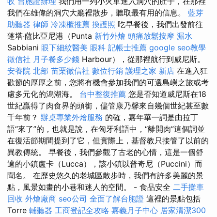
收
台胞證辦理
我們用一列小火車進入洞穴的肚子，在那裡
我們在雄偉的洞穴大廳裡散步，聽取最有用的信息。
藍芽
助聽器
律師
冷凍櫃推薦
換護照
吃早餐後，我們出發前往
蓬塔·薩比亞尼港（Punta
新竹外燴
頭痛放鬆按摩
漏水
Sabbiani
眼下細紋醫美
眼科
記帳士推薦
google seo教學
徵信社
月子餐多少錢
Harbour），從那裡航行到威尼斯。
安養院 北部
苗栗徵信社
數位行銷
護理之家 新店
在進入狂
歡節的厚厚之前，您將有機會參加我們的可選島嶼之旅或考
慮多元化的潟湖海。
台中整復推薦
您是否知道威尼斯在18
世紀贏得了肉食界的頭銜，儘管康乃馨來自幾個世紀甚至數
千年前？
辦桌專業外燴服務
的確，嘉年華一詞是由拉丁
語“來了”的，也就是說，在匈牙利語中，“離開肉”這個詞並
在復活節期間提到了它，但實際上，基督教只接管了以前的
異教傳統。 早餐後，我們參觀了古老的心情，這是一個舒
適的小鎮盧卡（Lucca），該小鎮以普奇尼（Puccini）而
聞名。 在歷史悠久的老城區散步時，我們有許多美麗的景
點，風景如畫的小巷和迷人的空間。 - 食品安全
二手攤車
回收
外燴廠商
seo公司
全面了解台胞證
這裡的景點包括
Torre
輔聽器
工商登記全攻略
嘉義月子中心
居家清潔300