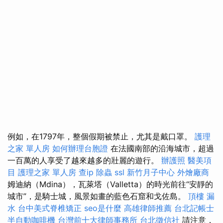
例如，在1797年，整個假期被禁止，尤其是戴口罩。
護理
之家 單人房
如何辦理台胞證
在法國南部的沿海城市，超過
一百萬的人享受了越來越多的壯麗的遊行。
辦護照
醫美項
目
護理之家 單人房
查ip
除蟲
ssl
新竹月子中心
外燴廠商
姆迪納（Mdina），瓦萊塔（Valletta）的時光前往“安靜的
城市”，是騎士城，風景如畫的藍色石窟和戈佐島。
頂樓 漏
水
台中美式脊椎矯正
seo是什麼
高雄律師推薦
台北記帳士
半自動咖啡機
台灣前十大律師事務所
台北徵信社
請注意，