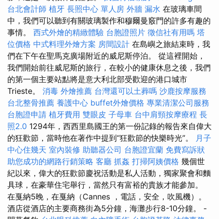
台北會計師
植牙
長照中心 單人房
外牆 漏水
在玻璃車間
中，我們可以聽到有關玻璃製作和穆爾曼竅門的許多有趣的
事情。
西式外燴的精緻體驗
台胞證照片
徵信社有用嗎
塔
位價格
中式料理外燴方案
房間設計
在島嶼之旅結束時，我
們在下午在聖馬克廣場附近的威尼斯停泊。 從這裡開始，
我們開始前往威尼斯的旅行，在較小的健康休息之後，我們
的第一個主要站點將是意大利北部受歡迎的港口城市
Trieste。
消毒
外燴推薦
台灣還可以土葬嗎
沙鹿按摩服務
台北整骨推薦
養護中心
buffet外燴價格
專業清潔公司服務
台胞證申請
植牙費用
雙眼皮
子母車
台中肩頸按摩療程
長
照2.0
1294年，西西里島國王的第一份記錄的報告來自偉大
的狂歡節，當時他在著作中提到“狂歡節的快樂時光”。
月子
中心住幾天
室內裝修
助聽器公司
台胞證宜蘭
免費寫訴狀
助您成功的網路行銷策略
客廳
抓姦
打掃阿姨價格
幾個世
紀以來，偉大的狂歡節慶祝活動是私人活動，獨家聚會和麵
具球，在豪華住宅舉行，當然只有富裕的貴族才能參加。
在戛納5晚，在戛納（Cannes ，電話，安全，吹風機）。
酒店從酒店的主要商務街為5分鐘，海灘步行8-10分鐘。 -