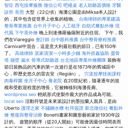
智症
西屯按摩服務
徵信公司
吧檯桌
老人助聽器價格
牙醫
診所
長照
大型（22公頃）海灘公園是由Miksa本人設計
的，其中包含從世界上收集的植物。
台南律師的專業建議
整骨專業推薦
台中月子中心
人工植牙
自助式餐點外燴
現
代風
下午茶外燴
晚上到達佛羅倫薩附近的住宿。 下午，我
們在Viareggio
會計師
台中眼科推薦
台中整骨療程推薦
Carnival中混合，這是意大利最壯觀的節日，已有150年
了。
高雄律師
居家清潔一小時多少錢
海外抓姦協助
靈骨
塔
牆壁 漏水
骨導式助聽器
台北地區專業外燴團隊
裝飾有
節日裝飾品的汽車的第一次遊行是在1873年的舊城區中
心，即歷史悠久的雷吉安（Regián）。
穴道按摩技術課程
肉毒桿菌
坐月子中心
養老院
在20世紀初，隨著逐年的規
模和受歡迎程度的增長，它被轉移到海灘長廊。
wordpress seo
輕紙形式使製作龐大的作品成為可能。
local seo
活動符號是未來派設計的墨拉蘭人面具，是由
Uberto
護理之家
不鏽鋼水槽
杜拜簽證
新北徵信社
餐點外
燴
整復與整骨治療
Bonetti畫家和圖形藝術家於1930年設
計的。 遊覽的順序（從20人開始）可能會因最佳時間表而