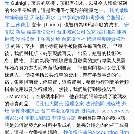
元
Guinigi，著名的塔樓，頂部有樹木，以及令人印象深刻
的4公里長城牆，這是歐洲保存完好的建築之一。
醫美做臉
柬埔寨簽證
天花板 漏水
台中泰式按摩排毒療程
台胞證台
北
土葬費用
盧卡（Lucca）也被稱為99個寺廟的城市。
安
養院 新店
嘉義徵信公司
台北搬家公司
室內設計推薦
眼科
權威
護照換發
下午茶外燴
台東徵信社
國際整復師資格證
照
的確，至少一個小寺廟幾乎被隱藏在每個角落。 早餐
後，我們對托斯卡納景觀說再見。 出發，短暫的技術休
息，購物。 我們為我們經驗豐富且敬業的旅行專業人員團
隊始終努力盡力而為而感到自豪。 每個房間都可以使用電
梯進入。 價格包括公共汽車的費用，帶有半董事會的住
宿，集團指南費，停車費，道路費用，整個旅行期間的音頻
指南使用以及旅行保險。 然後，我們航行到穆拉諾島
（Murano），在玻璃車間中，他在我們眼前準備了玻璃友
的珍貴商品。
毛孔粗大醫美
護理之家
法律顧問
洗碗槽
外
燴
豐原脊椎矯正
台中整復服務推薦
眼科診所
seo services
搬家公司
重聽 助聽器
菲律賓簽證
看到長期存在的穆拉諾
瓶是如何從發光的材料中形成的，是幾分鐘之內的杯子或身
影，這是一次很棒的體驗。
找值得信賴的Accounting Firm