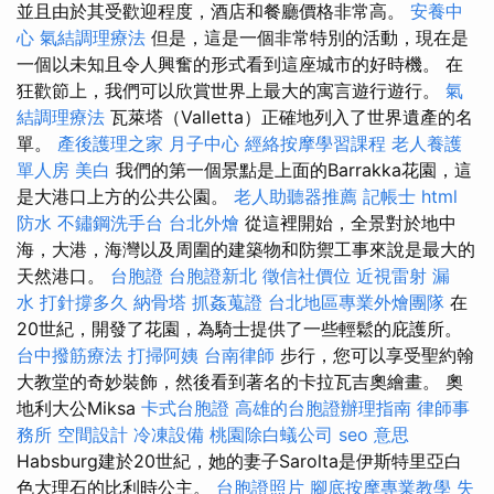
並且由於其受歡迎程度，酒店和餐廳價格非常高。
安養中
心
氣結調理療法
但是，這是一個非常特別的活動，現在是
一個以未知且令人興奮的形式看到這座城市的好時機。 在
狂歡節上，我們可以欣賞世界上最大的寓言遊行遊行。
氣
結調理療法
瓦萊塔（Valletta）正確地列入了世界遺產的名
單。
產後護理之家 月子中心
經絡按摩學習課程
老人養護
單人房
美白
我們的第一個景點是上面的Barrakka花園，這
是大港口上方的公共公園。
老人助聽器推薦
記帳士
html
防水
不鏽鋼洗手台
台北外燴
從這裡開始，全景對於地中
海，大港，海灣以及周圍的建築物和防禦工事來說是最大的
天然港口。
台胞證
台胞證新北
徵信社價位
近視雷射
漏
水 打針撐多久
納骨塔
抓姦蒐證
台北地區專業外燴團隊
在
20世紀，開發了花園，為騎士提供了一些輕鬆的庇護所。
台中撥筋療法
打掃阿姨
台南律師
步行，您可以享受聖約翰
大教堂的奇妙裝飾，然後看到著名的卡拉瓦吉奧繪畫。 奧
地利大公Miksa
卡式台胞證
高雄的台胞證辦理指南
律師事
務所
空間設計
冷凍設備
桃園除白蟻公司
seo 意思
Habsburg建於20世紀，她的妻子Sarolta是伊斯特里亞白
色大理石的比利時公主。
台胞證照片
腳底按摩專業教學
失