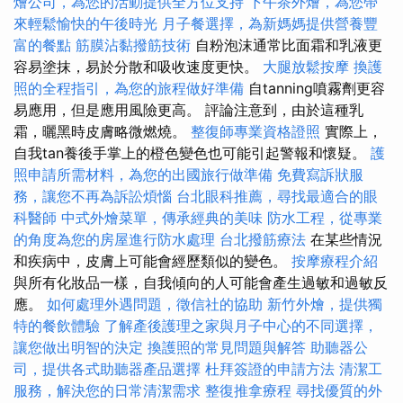
燴公司，為您的活動提供全方位支持
下午茶外燴，為您帶
來輕鬆愉快的午後時光
月子餐選擇，為新媽媽提供營養豐
富的餐點
筋膜沾黏撥筋技術
自粉泡沫通常比面霜和乳液更
容易塗抹，易於分散和吸收速度更快。
大腿放鬆按摩
換護
照的全程指引，為您的旅程做好準備
自tanning噴霧劑更容
易應用，但是應用風險更高。 評論注意到，由於這種乳
霜，曬黑時皮膚略微燃燒。
整復師專業資格證照
實際上，
自我tan養後手掌上的橙色變色也可能引起警報和懷疑。
護
照申請所需材料，為您的出國旅行做準備
免費寫訴狀服
務，讓您不再為訴訟煩惱
台北眼科推薦，尋找最適合的眼
科醫師
中式外燴菜單，傳承經典的美味
防水工程，從專業
的角度為您的房屋進行防水處理
台北撥筋療法
在某些情況
和疾病中，皮膚上可能會經歷類似的變色。
按摩療程介紹
與所有化妝品一樣，自我傾向的人可能會產生過敏和過敏反
應。
如何處理外遇問題，徵信社的協助
新竹外燴，提供獨
特的餐飲體驗
了解產後護理之家與月子中心的不同選擇，
讓您做出明智的決定
換護照的常見問題與解答
助聽器公
司，提供各式助聽器產品選擇
杜拜簽證的申請方法
清潔工
服務，解決您的日常清潔需求
整復推拿療程
尋找優質的外