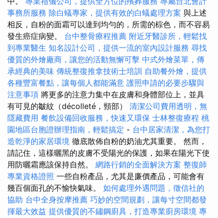
中。
專業禮儀公司，提供全方位的殯葬服務
專屬台北會計
事務所服務
除白蟻專家，提供有效的白蟻處理方案
與上述
相反，自粉的面霜可以達到均勻的，所需的棕色，而不容易
發生癌症病變。
台中整骨療程推薦
附近牙醫診所，輕鬆找
到專業醫生
知名設計公司，提供一流的室內設計服務
尋找
優質的外燴廠商，讓您的活動無懈可擊
中式外燴菜單，傳
承經典的美味
傳統整復推拿技術士培訓
自助餐外燴，提供
各種豐富餐點，讓每個人都能滿意
護照申請的必要步驟與
注意事項
將更多的注意力集中在皮膚和身體部位上，並具
有可見的皺紋（décolleté，頸部）
清潔公司費用透明，無
隱藏費用
餐飲設備回收服務，快速又環保
士林整復療程
桃
園地區台胞證辦理指南，輕鬆搞定
-
台中居家清潔，為您打
造乾淨的家居環境
徹底散佈自粉的奶油尤其重要。 然而，
請記住，這樣曬黑的皮膚不受陽光的保護，如果在陽光下使
用防曬霜應該保持自然。
網路行銷的全面解決方案
整復師
專業資格證照
一些自粉產品，尤其是廉價產品，可能會有
幾百個面孔的不愉快氣味。
如何處理外遇問題，徵信社的
協助
台中全身按摩推薦
巧妙的空間規劃，讓每寸空間都發
揮最大效益
提供優質的不鏽鋼廚具，打造專業廚房環境
專