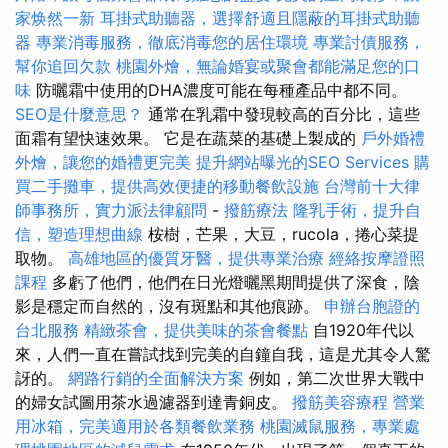
家焕然一新
耳掛式助聽器，選擇舒適且隱蔽的耳掛式助聽
器
專業消毒服務，徹底消毒您的居住環境
專業討債服務，
幫你追回欠款
桃園外燴，無論婚宴或聚會都能滿足您的口
味
防曬霜中使用的DHA濃度可能在每種產品中都不同。
SEO是什麼意思？
通常在乳霜中發現較高的百分比，這些
面霜有望快速效果。 它是在蔬菜的基礎上製成的
戶外婚禮
外燴，讓您的婚禮更完美
提升網站曝光的SEO Services
購
買二手攤車，提供高效便捷的移動餐飲設施
台灣前十大律
師事務所，實力派法律顧問
-
撥筋療法
隆乳手術，提升自
信，塑造理想曲線
桉樹，芒果，大豆，rucola，捲心菜提
取物。
高雄地區的優質牙醫，提供專業治療
經絡按摩證照
課程
多虧了他們，他們在日光燈曬黑期間提供了深食，陰
影是穩定而自然的，沒有斑點和其他痕跡。
申辦台胞證的
台北服務
精緻茶會，提供美味的茶會餐點
自1920年代以
來，人們一直在嘗試找到完美的自鐘自我，這是尤其令人驚
訝的。
網路行銷的全面解決方案
例如，第二次世界大戰中
的婦女試圖用茶水過濾器到達青銅皮。
撥筋美容療程
營業
用冰箱，完美適用於各類餐飲業務
桃園滅鼠服務，專業處