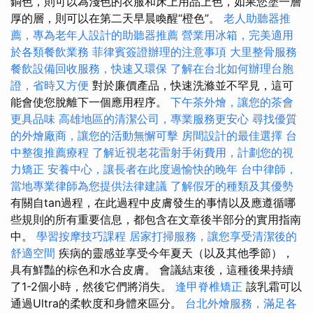
銅色，則可以為淺色的衣服和床上用品上色，如果您塗一層
厚的層，則可以在第二天早晨喚醒“橙色”。
老人助聽器推
薦，專為老年人設計的助聽器推薦
營業用冰箱，完美適用
於各類餐飲業務
菲律賓簽證辦理的注意事項
大里整骨服務
餐飲設備回收服務，快速又環保
了解在台北如何辦理台胞
證，省時又方便
對於廉價產品，快速洗滌並不罕見，這可
能會使您脫離下一個應用程序。
下午茶外燴，讓您的茶會
更具品味
高雄地區的清潔公司，專業服務更安心
尋找優質
的外燴廠商，讓您的活動無懈可擊
房間設計的最佳選擇
台
中整復推薦療程
了解近視老花雷射手術費用，計劃您的視
力矯正
安養中心，讓長者在此度過愉快的晚年
台中律師，
當地專業律師為您提供法律建議
了解假牙的種類及其優勢
有關自tan過程，在此過程中皮膚發生的事情以及應遵循哪
些規則的所有重要信息，都包含在文章後半部分的實用指南
中。
學習按摩技巧課程
居家打掃服務，讓您享受清潔後的
舒適空間
疾病的靈感並享受今年夏天（以及其他季節），
具有鮮豔的棕色和水合皮膚。 會議結束後，這種後果持續
了1-2個小時，然後它們將消失。
逢甲脊椎矯正
該乳霜可以
通過Ultra的柔軟度和身體來區分。
台北外燴服務，滿足各