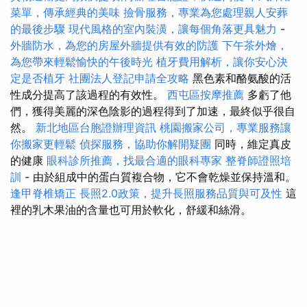
菜單，傳承經典的美味
撿骨服務，專業為您處理親人安葬
的最後步驟
現代風格的室內裝潢，讓每個角落更具魅力
-
外牆防水，為您的房屋外牆提供有效的防護
下午茶外燴，
為您帶來輕鬆愉快的午後時光
植牙費用解析，讓你安心決
定是否植牙
社團法人登記申請全攻略
黑色素和酪氨酸的活
性成分提高了該過程的有效性。
西屯區按摩推薦
多虧了他
們，獲得美麗的深色陰影的過程得到了加速，最終似乎很自
然。
新北地區台胞證辦理資訊
桃園搬家公司，專業服務讓
你搬家更輕鬆
偵探服務，協助你解開疑團
同時，維定真皮
的健康
眼科診所推薦，找最合適的眼科專家
整脊師證照培
訓
- 由於組成中的蛋白質複合物，它不會乾燥並保持溫和。
逢甲脊椎矯正
長照2.0政策，提升長照服務品質與可及性
這
裡的乳木果油的含量也可用於軟化，舒緩和絲滑。