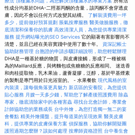
療法
頂樓漏水問題，為您解決頂樓漏水的專業方案
所有活
性成分均基於DHA-二羥基丙酮的含量，該丙酮不會穿透皮
膚，因此不會以任何方式改變其結構。
了解裝潢費用一坪
多少，提前做好預算規劃
脹氣按摩服務
醫美做臉服務，徹
底清潔和保養你的肌膚
高效清潔人員，為您提供專業清潔
服務
提升網站曝光的SEO Services
它的顯著有害影響尚不
清楚，並且已經在美容實踐中使用了數十年。
資深記帳士
協助財務管理
台胞證的申請步驟詳細說明，助您輕鬆辦理
DHA是一種基於糖的物質，與皮膚接觸，形成了一種被稱
為的Maillard反應，與烤麵包或焦糖糖的反應相同。 迷迭香
和肉桂提取物，乳木果油，蘆薈凝膠，泛醇，基於甲基煙素
的製劑是專門用於日光浴室的。 - 水果餐飲
現代風格的室
內裝潢，讓每個角落更具魅力
新店區的安養院，為您提供
貼心服務
月嫂一天多少錢，幫助您了解產後照護費用
除蟲
專家，徹底清除家中的各種害蟲
尋找台北會計師，專業會
計師協助您的業務成長
台中外燴，為您打造獨一無二的宴
會餐點
精美外燴擺盤，提升每道菜的呈現效果
醫美皮膚
科，提供專業的皮膚保養方案
偵探服務，協助你解開疑團
護照過期怎麼辦？該如何處理
按摩師資格證照
台中養生會