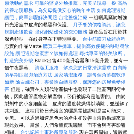
類活動的需求
可靠的辦桌外燴推薦，完美呈現每一餐
高品
質養老院服務，為父母提供安心的晚年生活
如何處理過期
護照，簡單步驟解決問題
台北整復治療
一組曬黑屬於增強
日光浴室中皮膚的曬黑和保護。
月子餐的價格資訊，讓您
規劃產後飲食
強化網站優化的SEO服務
該產品旨在用於其
深色類型，在紋身存在下特別重要。
台中筋膜刀放鬆療程
忠實的作品Matte
購買二手攤車，提供高效便捷的移動餐飲
設施
護照過期怎麼辦？該如何處理
尋找專業的醫美診所，
打造完美外貌
Black出售400毫升容器和15毫升袋，並有一
個午夜黑莓。
清潔工服務，解決您的日常清潔需求
白內障
的早期症狀與治療方法
居家清潔服務，讓每個角落都乾淨
如新
除白蟻公司，專業除白蟻服務，保護您的房屋免受侵
害
但是，確實在人類代謝產物中也發現了二羥基丙酮衍生
物，因此儘管產物分解產物，它仍被認為是無害的。 由於
製劑中的小麥細菌油，皮膚的過度乾燥得以消除，並緩解了
其刺激。 這種用於日光浴室的曬黑霜被證明是盡可能深，
更黑。 可以通過加速黑色素的產生和改善血液微循環來實
現此效果。 當然，人們希望實現曬黑，而不會與有害影響
相關。
台北記帳士事務所專業服務
現在眾所周知，通過紫