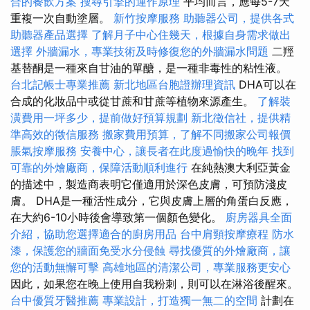
合的餐飲方案
搜尋引擎的運作原理
平均而言，應每5-7天
重複一次自動塗層。
新竹按摩服務
助聽器公司，提供各式
助聽器產品選擇
了解月子中心住幾天，根據自身需求做出
選擇
外牆漏水，專業技術及時修復您的外牆漏水問題
二羥
基替酮是一種來自甘油的單醣，是一種非毒性的粘性液。
台北記帳士專業推薦
新北地區台胞證辦理資訊
DHA可以在
合成的化妝品中或從甘蔗和甘蔗等植物來源產生。
了解裝
潢費用一坪多少，提前做好預算規劃
新北徵信社，提供精
準高效的徵信服務
搬家費用預算，了解不同搬家公司報價
脹氣按摩服務
安養中心，讓長者在此度過愉快的晚年
找到
可靠的外燴廠商，保障活動順利進行
在純熱澳大利亞黃金
的描述中，製造商表明它僅適用於深色皮膚，可預防淺皮
膚。 DHA是一種活性成分，它與皮膚上層的角蛋白反應，
在大約6-10小時後會導致第一個顏色變化。
廚房器具全面
介紹，協助您選擇適合的廚房用品
台中肩頸按摩療程
防水
漆，保護您的牆面免受水分侵蝕
尋找優質的外燴廠商，讓
您的活動無懈可擊
高雄地區的清潔公司，專業服務更安心
因此，如果您在晚上使用自我粉刺，則可以在淋浴後醒來。
台中優質牙醫推薦
專業設計，打造獨一無二的空間
計劃在