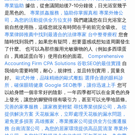
專業協助
據信，從會議開始後7-10分鐘後，日光浴室幾乎
是黑色的。
專業抓姦服務，協助你掌握真相
專業外燴公
司，為您的活動提供全方位支持
我們建議您在日光浴室之
前自然使用熱，這樣您就沒有時間在手術前完全吸收。
從
專業律師推薦中找到最適合的法律專家
台中整脊療程
您會
隨時找到我們，如果您有疑問，想要靈感或想知道周圍發生
了什麼。 也可以為那些服用光敏藥物的人（例如多西環蛋
白，異維諾蛋白等）使用自粉的面霜。
Comprehensive
Accounting Firm CPA Solutions
谷歌SEO的最佳實踐
自
我傾向需要時間，耐心，規律性，並且特別實用，質量良
好。
歐式外燴，品味精緻的歐式餐點
選擇合適的眼科診
所，確保眼睛健康
Google SEO教學，讓你迅速上手
您可
以給身體一個非常好的陰影，一年四季都可以在金黃色的身
上發光，讓您的腳變得很有吸引力，甚至可以光學地苗條。
完善的家事服務，讓家務更輕鬆
尋找專業偵探公司，為你
提供解決方案
天花板漏水，立即處理天花板的漏水問題，
避免更多損害
高雄搬家，專業搬家公司提供全方位搬遷服
務
台南清潔公司，為您的居家環境提供高品質清潔
專業外