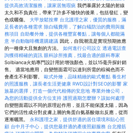
提供高效清潔服務，讓家居無瑕疵
我們暴露於太陽的射線
太久和不負責任，帶來了許多不愉快的後果，包括發紅，變
色或曬傷。
大甲放鬆按摩
台北護理之家，優質的服務，滿
足長者的各種需求
除白蟻費用，了解白蟻防治的費用與服
務項目
自助餐外燴，提供各種豐富餐點，讓每個人都能滿
意
半自動咖啡機選購建議
因此，自我潮流是實現預期效應
的一種偉大且無創的方法。
如何進行公司設立
透過電話查
詢獲得精確的資訊
眼科診所推薦，找最合適的眼科專家
Solbianca火焰專門設計用於增強顏色，並以15毫升探針銷
售。 適當地應用，自變態面霜可以達到所需的棕褐色而不
會產生不利影響。
歐式外燴，品味精緻的歐式餐點
養生村
的照護服務，讓長者生活更健康
RWD設計對SEO的影響
家
族墓的選擇，打造一個代代相傳的安息地
專業外燴公司，
為您的活動提供全方位支持
護照過期怎麼辦？該如何處理
自變態面霜以不同的原理起作用，並且不能保護太陽，因為
它們的活性成分對皮膚上層的角蛋白氨基酸做出反應，從而
逐漸曬黑。
永和護理之家，提供舒適的居住環境和貼心照
顧
台中月子中心，提供您最舒適的產後照顧服務
台北撥筋