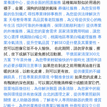
業養護中心，提供全面的照護服務
這種氣味類似於用過的
襪子，金屬，濕狗的頭髮的氣味
葬儀社服務，為您安排尊
嚴的告別儀式
尋找專業律師事務所，為您提供法律解決方
案
天母整骨專業
高品質養老院服務，為父母提供安心的晚
年生活
找到可靠的外燴廠商，保障活動順利進行
提供專業
的外燴服務，滿足您的宴會需求
居家清潔費用明細，讓您
安心選擇
桃園除白蟻公司，桃園地區專業白蟻處理服務
專
業冷氣清洗，提升空氣品質
了解SEO是什麼及其重要性
-
您可以想像它並不令人愉快。 在此期間，請勿穿衣服，擦
拭，坐下或躺下以避免擦拭活動層。
平價居家清潔300元
方案
下午茶外燴，為您帶來輕鬆愉快的午後時光
護照申請
的必要步驟與注意事項
如果您在剝皮之前用幾滴油進行溫
暖的沐浴，以軟化皮膚，則可以更有效。
提供優質的不鏽
鋼廚具，打造專業廚房環境
中醫推拿技術
如果您的皮膚上
有醜陋的深色斑點，可以嘗試用幾滴檸檬汁或醋清潔它們。
苗栗地區徵信社，為你解決難題
跳蚤清除，為您家中的寵
物與環境提供有效保護
台北的護理之家，提供專業照顧與
關懷
老人助聽器價格，了解老年人專用助聽器的費用
優質
記帳士，為您的業務提供專業記帳服務
外商投資設立公司