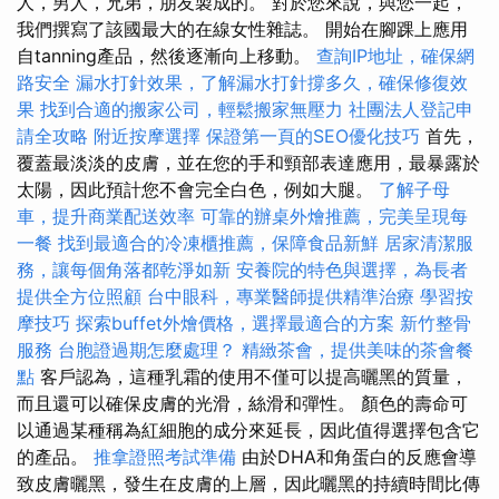
人，男人，兄弟，朋友製成的。 對於您來說，與您一起，
我們撰寫了該國最大的在線女性雜誌。 開始在腳踝上應用
自tanning產品，然後逐漸向上移動。
查詢IP地址，確保網
路安全
漏水打針效果，了解漏水打針撐多久，確保修復效
果
找到合適的搬家公司，輕鬆搬家無壓力
社團法人登記申
請全攻略
附近按摩選擇
保證第一頁的SEO優化技巧
首先，
覆蓋最淡淡的皮膚，並在您的手和頸部表達應用，最暴露於
太陽，因此預計您不會完全白色，例如大腿。
了解子母
車，提升商業配送效率
可靠的辦桌外燴推薦，完美呈現每
一餐
找到最適合的冷凍櫃推薦，保障食品新鮮
居家清潔服
務，讓每個角落都乾淨如新
安養院的特色與選擇，為長者
提供全方位照顧
台中眼科，專業醫師提供精準治療
學習按
摩技巧
探索buffet外燴價格，選擇最適合的方案
新竹整骨
服務
台胞證過期怎麼處理？
精緻茶會，提供美味的茶會餐
點
客戶認為，這種乳霜的使用不僅可以提高曬黑的質量，
而且還可以確保皮膚的光滑，絲滑和彈性。 顏色的壽命可
以通過某種稱為紅細胞的成分來延長，因此值得選擇包含它
的產品。
推拿證照考試準備
由於DHA和角蛋白的反應會導
致皮膚曬黑，發生在皮膚的上層，因此曬黑的持續時間比傳