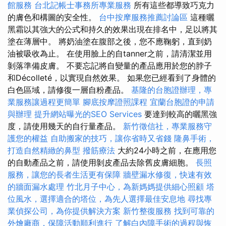
館服務
台北記帳士事務所專業服務
所有這些都導致巧克力
的膚色和構圖的安全性。
台中按摩服務推薦討論區
這種曬
黑霜以其強大的公式和持久的效果出現在排名中，足以將其
塗在薄層中。 將奶油塗在腹部之後，您不應鞠躬，直到奶
油被吸收為止。 在使用臉上的自tanner之前，請清潔並用
剝落準備皮膚。 不要忘記將自變量的產品應用於您的脖子
和Décolleté，以實現自然效果。 如果您已經看到了身體的
白色區域，請修復一層自粉產品。
基隆的台胞證辦理，專
業服務讓過程更簡單
腳底按摩證照課程
宜蘭台胞證的申請
與辦理
提升網站曝光的SEO Services
要達到較高的曬黑強
度，請使用幾天的自行量產品。
新竹徵信社，專業服務守
護您的權益
自助搬家的技巧，讓你省時又省錢
隆鼻手術，
打造自然精緻的鼻型
撥筋療法
大約24小時之前，在應用您
的自動產品之前，請使用剝皮產品去除舊皮膚細胞。
長照
服務，讓您的長者生活更有保障
牆壁漏水修復，快速有效
的牆面漏水處理
竹北月子中心，為新媽媽提供細心照顧
塔
位風水，選擇適合的塔位，為先人選擇最佳安息地
尋找專
業偵探公司，為你提供解決方案
新竹整復服務
找到可靠的
外燴廠商，保障活動順利進行
了解白內障手術的過程與恢