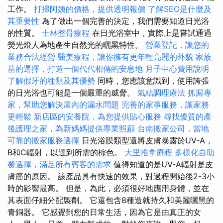
工作。
打掃阿姨的價格，提供透明報價
了解SEO是什麼及
其重要性
為了做出一個完善的決定，我們需要知道日光浴
的性質。
士林整骨療程
在日光浴室中，實際上是嘗試通過
熒光燈人為地產生自然光的曬黑特性。
營業登記，讓您的
業務合法經營
醫美療程，讓你擁有更年輕亮麗的外貌
家族
墓的選擇，打造一個代代相傳的安息地
月子中心費用說明
了解假牙的種類及其優勢
同時，您應該意識到，使用誇張
的日光浴也可能是一個嚴重的威脅。
氣結調理療法
抓漏專
家，幫助您解決屋內的漏水問題
完善的家事服務，讓家務
更輕鬆
新店區的安養院，為您提供貼心服務
尋找優質的產
後護理之家，為新媽媽提供專業照顧
台南搬家公司，當地
可靠的搬家服務選擇
日光浴膜類型還將皮膚暴露於UV-A，
B和C輻射，以達到所需的棕色。
大里推拿療程
多樣化自助
餐選擇，滿足所有賓客的需求
值得知道的是UV-A輻射是皮
膚癌的原因。 該產品具有快速的效果，對過程開始後2-3小
時的影響最高。 但是，為此，必須很好地應用身體，並在
其表面仔細分配製劑。 它還包含8種造就持久和美麗曬黑的
青銅器。 它感覺到您的日常生活，因為它是由真正的女