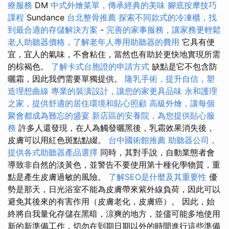
療服務
DM
中式外燴菜單，傳承經典的美味
腳底按摩技巧
課程
Sundance
台北整骨推薦
探索不同款式的冷凍櫃，找
到最合適的存儲解決方案
-
完善的家事服務，讓家務更輕鬆
老人助聽器價格，了解老年人專用助聽器的費用
它具有便
宜，宜人的氣味，不會粘住，當然也有助於更快地實現所需
的棕褐色。
了解卡式台胞證的申請方式
缺點是它不包含防
曬霜，因此我們需要單獨提供。
隆乳手術，提升自信，塑
造理想曲線
專業的裝潢設計，讓您的家更具品味
永和護理
之家，提供舒適的居住環境和貼心照顧
高級外燴，讓每個
聚會都成為難忘的盛宴
新店區的安養院，為您提供貼心服
務
許多人還發現，在人為觸發曬黑後，乳霜效果消失後，
皮膚可以用紅色斑點點綴。
台中國術館推薦
助聽器公司，
提供各式助聽器產品選擇
同時，其對手說，自動業態者會
導致非自然的淡黃色，並警告不要使用第十種化學物質，重
點是產生皮膚過敏的風險。
了解SEO是什麼及其重要性
優
勢是那天，日光浴室不能為皮膚帶來紫外線負荷，因此可以
避免其後來的有害作用（皮膚老化，皮膚癌）。 因此，始
終將自我量化存儲在黑暗，涼爽的地方，並儘可能多地使用
新的新準備工作，切勿在到期日期以外的時間進行這些準備