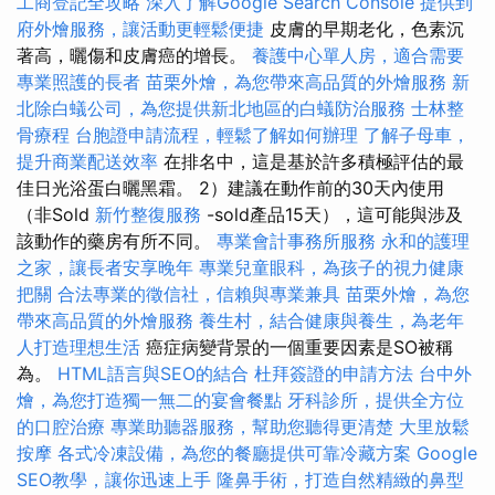
工商登記全攻略
深入了解Google Search Console
提供到
府外燴服務，讓活動更輕鬆便捷
皮膚的早期老化，色素沉
著高，曬傷和皮膚癌的增長。
養護中心單人房，適合需要
專業照護的長者
苗栗外燴，為您帶來高品質的外燴服務
新
北除白蟻公司，為您提供新北地區的白蟻防治服務
士林整
骨療程
台胞證申請流程，輕鬆了解如何辦理
了解子母車，
提升商業配送效率
在排名中，這是基於許多積極評估的最
佳日光浴蛋白曬黑霜。 2）建議在動作前的30天內使用
（非Sold
新竹整復服務
-sold產品15天），這可能與涉及
該動作的藥房有所不同。
專業會計事務所服務
永和的護理
之家，讓長者安享晚年
專業兒童眼科，為孩子的視力健康
把關
合法專業的徵信社，信賴與專業兼具
苗栗外燴，為您
帶來高品質的外燴服務
養生村，結合健康與養生，為老年
人打造理想生活
癌症病變背景的一個重要因素是SO被稱
為。
HTML語言與SEO的結合
杜拜簽證的申請方法
台中外
燴，為您打造獨一無二的宴會餐點
牙科診所，提供全方位
的口腔治療
專業助聽器服務，幫助您聽得更清楚
大里放鬆
按摩
各式冷凍設備，為您的餐廳提供可靠冷藏方案
Google
SEO教學，讓你迅速上手
隆鼻手術，打造自然精緻的鼻型