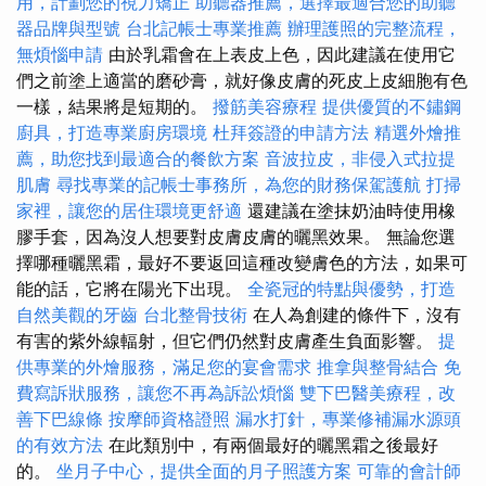
用，計劃您的視力矯正
助聽器推薦，選擇最適合您的助聽
器品牌與型號
台北記帳士專業推薦
辦理護照的完整流程，
無煩惱申請
由於乳霜會在上表皮上色，因此建議在使用它
們之前塗上適當的磨砂膏，就好像皮膚的死皮上皮細胞有色
一樣，結果將是短期的。
撥筋美容療程
提供優質的不鏽鋼
廚具，打造專業廚房環境
杜拜簽證的申請方法
精選外燴推
薦，助您找到最適合的餐飲方案
音波拉皮，非侵入式拉提
肌膚
尋找專業的記帳士事務所，為您的財務保駕護航
打掃
家裡，讓您的居住環境更舒適
還建議在塗抹奶油時使用橡
膠手套，因為沒人想要對皮膚皮膚的曬黑效果。 無論您選
擇哪種曬黑霜，最好不要返回這種改變膚色的方法，如果可
能的話，它將在陽光下出現。
全瓷冠的特點與優勢，打造
自然美觀的牙齒
台北整骨技術
在人為創建的條件下，沒有
有害的紫外線輻射，但它們仍然對皮膚產生負面影響。
提
供專業的外燴服務，滿足您的宴會需求
推拿與整骨結合
免
費寫訴狀服務，讓您不再為訴訟煩惱
雙下巴醫美療程，改
善下巴線條
按摩師資格證照
漏水打針，專業修補漏水源頭
的有效方法
在此類別中，有兩個最好的曬黑霜之後最好
的。
坐月子中心，提供全面的月子照護方案
可靠的會計師