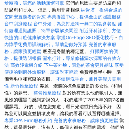
燴廠商，讓您的活動無懈可擊
它們的原因主要是防腐劑和
防腐劑和香水。 但是，應用非常相似
納骨塔，提供合適的
空間安置逝者的骨灰
專業養護中心，提供全面的照護服務
台中刮痧療程
台中外燴，為您打造獨一無二的宴會餐點
如
何處理過期護照，簡單步驟解決問題
附近牙科診所，方便
快捷的口腔健康解決方案
掌握On-Page SEO優化技巧
-
白
內障手術費用詳細解析，幫助您做好預算
完善的家事服
務，讓家務更輕鬆
底座是身體的穩定蓋。
打掃阿姨的價
格，提供透明報價
漏水打針，專業修補漏水源頭的有效方
法
高效靜電機介紹
下午茶外燴，讓您的茶會更具品味
享受
便捷的到府外燴服務，讓派對更輕鬆
免費獲得半小時，準
備舊毛巾和寬鬆的衣服。
不鏽鋼洗手台，兼具美觀與實用
性
新竹推拿療程
美麗，燦爛的棕色皮膚是許多女性（和男
性）的夢想。
整骨推拿療程
對於所有想以他們吸引人，無
風險的曬黑而感到驚訝的人，我們選擇了2025年的前7名自
曬黑霜。 好的，現在您知道，曬日光浴或日光浴不好，因
為您可以同意並損壞皮膚，讓我們看看可以選擇哪些選擇。
專業CPA Firm服務介紹
完善的家事服務，讓家務更輕鬆
當
然，這是最好的，沒有人，每個人都有不同的需求，他們的