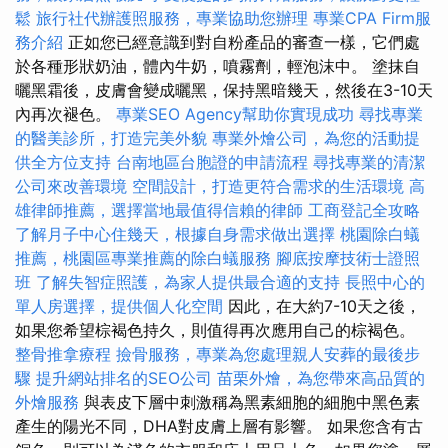
鬆
旅行社代辦護照服務，專業協助您辦理
專業CPA Firm服
務介紹
正如您已經意識到對自粉產品的審查一樣，它們處
於各種形狀奶油，體內牛奶，噴霧劑，輕泡沫中。 塗抹自
曬黑霜後，皮膚會變成曬黑，保持黑暗幾天，然後在3-10天
內再次褪色。
專業SEO Agency幫助你實現成功
尋找專業
的醫美診所，打造完美外貌
專業外燴公司，為您的活動提
供全方位支持
台南地區台胞證的申請流程
尋找專業的清潔
公司來改善環境
空間設計，打造更符合需求的生活環境
高
雄律師推薦，選擇當地最值得信賴的律師
工商登記全攻略
了解月子中心住幾天，根據自身需求做出選擇
桃園除白蟻
推薦，桃園區專業推薦的除白蟻服務
腳底按摩技術士證照
班
了解失智症照護，為家人提供最合適的支持
長照中心的
單人房選擇，提供個人化空間
因此，在大約7-10天之後，
如果您希望棕褐色持久，則值得再次應用自己的棕褐色。
整骨推拿療程
撿骨服務，專業為您處理親人安葬的最後步
驟
提升網站排名的SEO公司
苗栗外燴，為您帶來高品質的
外燴服務
與表皮下層中刺激稱為黑素細胞的細胞中黑色素
產生的陽光不同，DHA對皮膚上層有影響。 如果您含有古