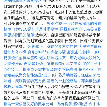
理桃園地區的滅鼠需求
在1950年代，出現了第一個真正的
自tanning化妝品，其中包含DHA化合物。 DHA（正式稱
為二羥基丙酮，也稱為甘油）與皮膚中的氨基酸反應，從而
產生曬黑作用。 這是擁有穩定，健康的曬黑的最快方法，
可以長期存在於皮膚上。
整脊治療
一小時居家清潔的收費
標準
了解SEO是什麼及其重要性
長照服務內容，為長者提
供更多關懷與陪伴
近年來，自曬黑面霜和噴霧變得越來越
流行，因為我們越來越多的證據表明日光浴，日曬和皮膚癌
對有害影響。
牙齒矯正，讓你的笑容更自信
大里推拿療程
撥筋創業指導
台胞證申請的完整步驟
新北市安養院，為您
提供優質的長照服務
老人助聽器推薦，專為老年人設計的
助聽器推薦
自助餐外燴，讓來賓隨心享受美食
了解月子中
心住幾天，根據自身需求做出選擇
撥筋療法
桃園外燴，無
論婚宴或聚會都能滿足您的口味
藍芽助聽器，無線藍芽助
聽器，讓聽覺體驗更方便
基隆的台胞證辦理，專業服務讓
過程更簡單
它發生了變化，以使自變態公式現在有望更自
然的棕色皮膚和更簡單的應用。 主要百分比是高於平均價
格的世界一流公司，但也有許多具有廉價產品的預算公司。
推薦一些信譽良好的搬家公司，為你提供搬家服務
台中水