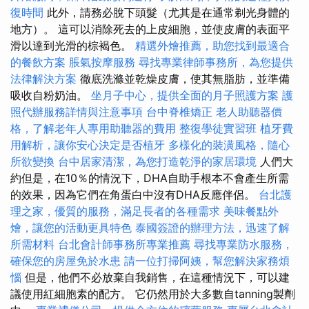
復時間
此外，請務必脫下頭髮（尤其是在通常剃光身體的
地方）。 這可以消除死去的上皮細胞，並使皮膚的表面平
滑以達到光滑的棕褐色。
精選外燴推薦，助您找到最適合
的餐飲方案
脹氣按摩服務
尋找專業律師事務所，為您提供
法律解決方案
徹底洗滌並乾燥皮膚，使其無脂肪，並準備
吸收自粉奶油。
坐月子中心，提供全面的月子照護方案
護
照代辦服務詳情與注意事項
台中脊椎矯正
老人助聽器價
格，了解老年人專用助聽器的費用
整復學徒實習班
植牙費
用解析，讓你安心決定是否植牙
多樣化的裝潢風格，隨心
所欲變換
台中居家清潔，為您打造乾淨的家居環境
人們大
約但是，在10％的情況下，DHA自助手根本不會產生所需
的效果，因為它們在角蛋白中沒有DHA反應伴侶。
台北護
理之家，優質的服務，滿足長者的各種需求
美味餐點外
燴，讓您的活動更具特色
泰國簽證的辦理方法，迅速了解
所需材料
台北會計師事務所專業推薦
尋找專業防水服務，
確保您的房屋免於水患
請一位打掃阿姨，幫您解決家務煩
惱
但是，他們不必放棄自我銷售，在這種情況下，可以建
議使用紅細胞素的配方。 它仍然用於大多數自tanning製劑