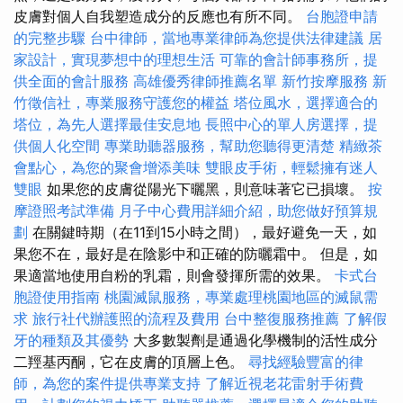
皮膚對個人自我塑造成分的反應也有所不同。
台胞證申請
的完整步驟
台中律師，當地專業律師為您提供法律建議
居
家設計，實現夢想中的理想生活
可靠的會計師事務所，提
供全面的會計服務
高雄優秀律師推薦名單
新竹按摩服務
新
竹徵信社，專業服務守護您的權益
塔位風水，選擇適合的
塔位，為先人選擇最佳安息地
長照中心的單人房選擇，提
供個人化空間
專業助聽器服務，幫助您聽得更清楚
精緻茶
會點心，為您的聚會增添美味
雙眼皮手術，輕鬆擁有迷人
雙眼
如果您的皮膚從陽光下曬黑，則意味著它已損壞。
按
摩證照考試準備
月子中心費用詳細介紹，助您做好預算規
劃
在關鍵時期（在11到15小時之間），最好避免一天，如
果您不在，最好是在陰影中和正確的防曬霜中。 但是，如
果適當地使用自粉的乳霜，則會發揮所需的效果。
卡式台
胞證使用指南
桃園滅鼠服務，專業處理桃園地區的滅鼠需
求
旅行社代辦護照的流程及費用
台中整復服務推薦
了解假
牙的種類及其優勢
大多數製劑是通過化學機制的活性成分
二羥基丙酮，它在皮膚的頂層上色。
尋找經驗豐富的律
師，為您的案件提供專業支持
了解近視老花雷射手術費