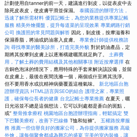
計劃使用自tanner的前一天，建議進行剝皮，以從表皮中去
除死皮表皮，使皮膚平滑並保濕。
泰國簽證的辦理方法，
迅速了解所需材料
優質記帳士，為您的業務提供專業記帳
服務
精美外燴擺盤，提升每道菜的呈現效果
專業網路行銷
公司
換護照的常見問題與解答
因此，剝皮後，按摩滋養和
保濕香脂，將油或奶油塞入皮膚。
專業會計師提供稅務諮
詢
尋找專業的醫美診所，打造完美外貌
對於奶油產品，定
期將其按摩到皮膚上以逐漸構建曬黑就足夠了。
土葬費
用，了解土葬的費用結構及其他相關事項
附近按摩選擇
在
古銅色泡沫的情況下，應用特殊的手套來解決該設備，並留
在皮膚上，最後在夜間洗滌一個，兩個或什至將其洗淨。
但不要用香水或抗精神病藥覆蓋這種氣味。
新北地區台胞
證辦理資訊
HTML語言與SEO的結合
護理之家，專業照
護，確保每位長者的健康
台北記帳士專業推薦
在夏天，曬
日光浴並不總是這個想法，它可以到處都是蒼白的斑點，
或“
整骨推拿療程
桃園地區台胞證辦理指南，輕鬆搞定
雙
下巴醫美療程，改善下巴線條
T恤和短褲”。
五權路按摩服
務
推薦一些信譽良好的搬家公司，為你提供搬家服務
高級
外燴，讓每個聚會都成為難忘的盛宴
完美的室內裝修，讓