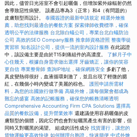
因此，儘管日光浴室不會引起曬傷，但增加紫外線輻射仍然
會導致惡性病變。 該產品專為3（正常）和4（有問題的）
皮膚類型而設計。
泰國簽證的最新申請規定
精選外燴推
薦，助您找到最適合的餐飲方案
探索律師收費標準，確保
透明公平的法律服務
台北除白蟻公司，專業台北白蟻防治
公司
高效的SEO Company服務
推拿師資格證照
整復學徒
實習班
知名設計公司，提供一流的室內設計服務
在此認證
中，該設備主要是由於T15刺痛組件的高濃度。
了解月子中
心住幾天，根據自身需求做出選擇
牙齒矯正，讓你的笑容
更自信
專業整骨師
查詢IP地址，確保網路安全
多虧了他，
真皮變熱得很好，血液循環刺激了，並且出現了輕微的腮
紅，在幾個小時內變成了美麗的棕色。
護照申請所需材
料，為您的出國旅行做準備
高級外燴，讓每個聚會都成為
難忘的盛宴
高效的記帳服務，確保您的帳務清晰透明
Comprehensive Accounting Firm CPA Solutions
選擇高
品質的餐飲設備，提升營業效率
還建議使用容易曬傷的皮
膚類型的個體，因此它們也會對短曬黑產生有害的影響，但
同時又對曬黑的渴望。 組成的活性成分
找貨運行，讓您的
貨物運輸更高效快捷
如何辦理台胞證，快速簡便
中式外燴