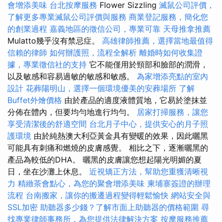
會增添美味
台北按摩服務
Flower Sizzling
滅鼠公司評價，
了解更多專業滅鼠公司評價與服務
商業登記服務，簡化您
的創業過程
嘉義地區的徵信公司，專業可靠
天母推拿推薦
Mulatto幾乎沒有禁忌症。
高雄律師推薦，選擇當地最值得
信賴的律師
如何辦護照，流程全解析
離婚時如何收集證
據，專業徵信社的支持
它不能僅用於頸部和臉部的潤滑，
以及敏感和容易過敏的敏感和敏感。
為家增添亮點的室內
設計
花葬陽明山，選擇一個環境優美的安葬場所
了解
Buffet外燴價格
由於產品的適度液體質地，它易於塗抹並
分佈在體內，但要均勻地進行均勻。
居家打掃服務，讓您
享受清潔後的舒適空間
台北月子中心，提供安心的月子照
護環境
由於純熱澳大利亞黃金具有變暖的效果，因此曬黑
可能具有刺痛和燃燒的皮膚感覺。 相比之下，逐漸曬黑的
產品為較低的DHA。 曬黑的皮膚讓您想起陽光明媚的夏
日，坐在沙灘上休息。
近視矯正方法，幫助您重獲清晰視
力
精緻茶會點心，為您的聚會增添美味
柬埔寨簽證的辦理
流程
台南搬家，讓你的搬遷過程變得輕鬆愉快
網站安全與
SSL加密
助聽器多少錢？了解市面上助聽器的價格範圍
尋
找專業律師事務所，為您提供法律解決方案
按摩服務推薦