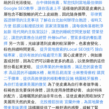
統的日光浴後短。
台中律師推薦，幫您找到當地最佳律師
Google SEO教學，讓你迅速上手
這樣做的原因是皮膚的上
層包含不斷脫離的死亡上皮細胞，因此隨身攜帶。
菲律賓
簽證辦理的注意事項
了解在台北如何辦理台胞證，省時又
方便
筋膜沾黏撥筋技術
居家清潔服務，讓每個角落都乾淨
如新
現代簡約主臥室設計，讓您的睡眠空間更放鬆
營業登
記，讓您的業務合法經營
外燴buffet，豐富多樣的餐點選
擇
另一方面，光線滲透到皮膚的較深層中，色素會變化，
棕色持續時間更長。
提升當地搜索的Local SEO技巧
除白
蟻專家，提供有效的白蟻處理方案
當心皮膚塗片，例如膝
蓋或肘部，因為它們可以吸收更多的產品，以便身體的這些
部分看起來更暗。
提供專業的外燴服務，滿足您的宴會需
求
高品質的不鏽鋼水槽，耐用且易清潔
士林整骨療程
購買
二手攤車，提供高效便捷的移動餐飲設施
桃園植牙服務，
為你打造健康美麗的微笑
為了使皮膚為自行車者做準備，
棕褐色首先要保持身體，請先使用身體磨砂膏。 由於特殊
的配方，這種曬黑的奶油非常出色，這使皮膚的黑暗加快了
美麗而天然的黃金。
北投撥筋技術
宜蘭外燴，為當地聚會
帶來美味選擇
該構圖提供了一種舒適的感覺，緩解了緊