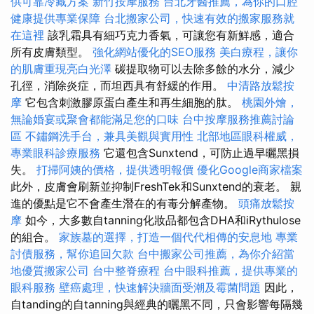
供可靠冷藏方案
新竹按摩服務
台北牙醫推薦，為你的口腔
健康提供專業保障
台北搬家公司，快速有效的搬家服務就
在這裡
該乳霜具有細巧克力香氣，可讓您有新鮮感，適合
所有皮膚類型。
強化網站優化的SEO服務
美白療程，讓你
的肌膚重現亮白光澤
碳提取物可以去除多餘的水分，減少
孔徑，消除炎症，而坦西具有舒緩的作用。
中清路放鬆按
摩
它包含刺激膠原蛋白產生和再生細胞的肽。
桃園外燴，
無論婚宴或聚會都能滿足您的口味
台中按摩服務推薦討論
區
不鏽鋼洗手台，兼具美觀與實用性
北部地區眼科權威，
專業眼科診療服務
它還包含Sunxtend，可防止過早曬黑損
失。
打掃阿姨的價格，提供透明報價
優化Google商家檔案
此外，皮膚會刷新並抑制FreshTek和Sunxtend的衰老。 親
進的優點是它不會產生潛在的有毒分解產物。
頭痛放鬆按
摩
如今，大多數自tanning化妝品都包含DHA和iRythulose
的組合。
家族墓的選擇，打造一個代代相傳的安息地
專業
討債服務，幫你追回欠款
台中搬家公司推薦，為你介紹當
地優質搬家公司
台中整脊療程
台中眼科推薦，提供專業的
眼科服務
壁癌處理，快速解決牆面受潮及霉菌問題
因此，
自tanding的自tanning與經典的曬黑不同，只會影響每隔幾