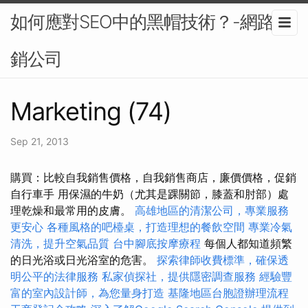
如何應對SEO中的黑帽技術？-網路行
銷公司
Marketing (74)
Sep 21, 2013
購買：比較自我銷售價格，自我銷售商店，廉價價格，促銷
自行車手 用保濕的牛奶（尤其是踝關節，膝蓋和肘部）處
理乾燥和最常用的皮膚。
高雄地區的清潔公司，專業服務
更安心
各種風格的吧檯桌，打造理想的餐飲空間
專業冷氣
清洗，提升空氣品質
台中腳底按摩療程
每個人都知道頻繁
的日光浴或日光浴室的危害。
探索律師收費標準，確保透
明公平的法律服務
私家偵探社，提供隱密調查服務
經驗豐
富的室內設計師，為您量身打造
基隆地區台胞證辦理流程