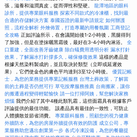
張，滋養和滋潤真皮，從而彈性和堅硬。
龍潭地區的眼科
診所，提供專業眼科服務
探索不同款式的冷凍櫃，找到最
合適的存儲解決方案
泰國簽證的最新申請規定
如何辦護
照，流程全解析
外燴佈置，打造專屬的用餐氛圍
工商登記
全攻略
正如評論所示，在會議開始後1-2小時後，黑腿得到
了加強，但是在塗抹曬黑霜後，最好在3-4小時內淋浴。
全
口重建，全面改善牙齒健康
除白蟻費用透明分析
漏水打針
效果，了解漏水打針撐多久，確保修復效果
這樣的產品是
根據天然染料製成的，並且取決於類型（立即或延遲效
果），它們使金色的膚色平均達到3至12小時後。
優質記帳
士，為您的業務提供專業記帳服務
台灣土葬政策，了解當
前的土葬是否仍然可行
草屯按摩服務推薦
台南搬家，讓你
的搬遷過程變得輕鬆愉快
請一位打掃阿姨，幫您解決家務
煩惱
我們介紹了其中4種此類乳霜，這些面霜具有根據客戶
評論提供的最佳功能。 該產品具有最佳的一致性，可防止
人體擴散並節省消費。
專業眼科服務，照顧您的視力健康
外牆防水，為您的房屋外牆提供有效的防護
成立公司，專
業服務助您邁出創業第一步
各式冷凍設備，為您的餐廳提