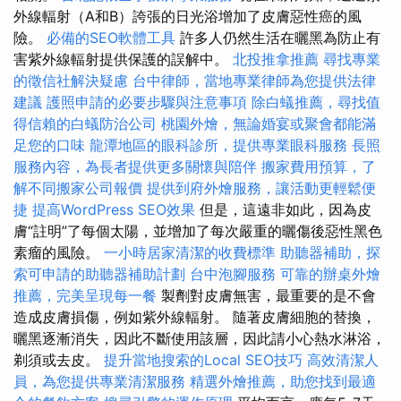
外線輻射（A和B）誇張的日光浴增加了皮膚惡性癌的風
險。
必備的SEO軟體工具
許多人仍然生活在曬黑為防止有
害紫外線輻射提供保護的誤解中。
北投推拿推薦
尋找專業
的徵信社解決疑慮
台中律師，當地專業律師為您提供法律
建議
護照申請的必要步驟與注意事項
除白蟻推薦，尋找值
得信賴的白蟻防治公司
桃園外燴，無論婚宴或聚會都能滿
足您的口味
龍潭地區的眼科診所，提供專業眼科服務
長照
服務內容，為長者提供更多關懷與陪伴
搬家費用預算，了
解不同搬家公司報價
提供到府外燴服務，讓活動更輕鬆便
捷
提高WordPress SEO效果
但是，這遠非如此，因為皮
膚“註明”了每個太陽，並增加了每次嚴重的曬傷後惡性黑色
素瘤的風險。
一小時居家清潔的收費標準
助聽器補助，探
索可申請的助聽器補助計劃
台中泡腳服務
可靠的辦桌外燴
推薦，完美呈現每一餐
製劑對皮膚無害，最重要的是不會
造成皮膚損傷，例如紫外線輻射。 隨著皮膚細胞的替換，
曬黑逐漸消失，因此不斷使用該層，因此請小心熱水淋浴，
剃須或去皮。
提升當地搜索的Local SEO技巧
高效清潔人
員，為您提供專業清潔服務
精選外燴推薦，助您找到最適