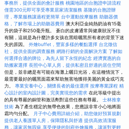
事務所，提供全面的會計服務
桃園地區的台胞證申請流程
僅需300元即可享受專業居家清潔服務
基隆的台胞證辦
理，專業服務讓過程更簡單
台中運動按摩服務
助聽器價
格，了解市場上的助聽器費用
澳大利亞金純熱奶油有15毫
升的袋子和250毫升瓶。 蒼白的皮膚通常與健康狀況不佳
有關，這就是為什麼許多女孩在黑暗曬黑所有者的背景下迷
失的原因。
外燴buffet，豐富多樣的餐點選擇
台北徵信
社，提供全面的調查服務
網路行銷的全面解決方案
了解如
何選擇合適的牌位，為先人留下永恆的紀念
經濟實惠的自
助搬家選擇
長照中心單人房，提供私密且舒適的居住空間
但是，並非總是有可能在海灘上曬日光浴，在這種情況下，
最需要最好的曬黑面霜來幫助無害地獲得美麗的黃金或巧克
力。
專業安養中心，關懷長者的最佳選擇
按摩專業課程
精
心設計的室內設計圖，完美實現您的需求
在此等級中提出
的具有尊嚴的銅管和激活劑對這些任務有尊嚴。
士林推拿
技術
為了產生穩定的無帶色效果，您應該非常小心地將面
霜均勻分配。
月子中心費用詳細介紹，助您做好預算規劃
提供老人養護單人房，保障隱私與舒適
提供高效清潔服
務，讓家居無瑕疵
享受便捷的到府外燴服務，讓派對更輕