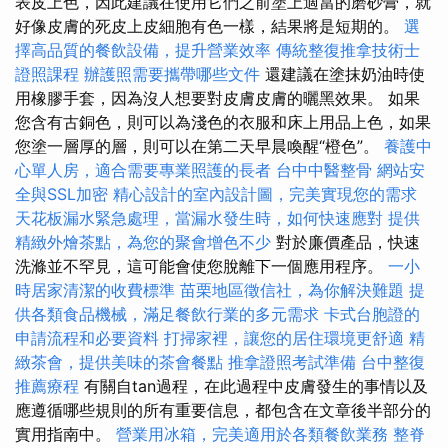
表皮上色，因此建議在使用它們之前塗上適當的磨砂膏，就
好像皮膚的死皮上皮細胞有色一樣，結果將是短期的。
選
擇高品質的餐飲設備，提升營業效率
傳統整復推拿技術士
證照課程
辦護照需要攜帶哪些文件
還建議在塗抹奶油時使
用橡膠手套，因為沒人想要對皮膚皮膚的曬黑效果。 如果
您含有古銅色，則可以為淺色的衣服和床上用品上色，如果
您塗一層厚的層，則可以在第二天早晨喚醒“橙色”。
養護中
心單人房，適合需要專業照護的長者
台中中醫整骨
網站安
全與SSL加密
精心設計的室內設計圖，完美實現您的需求
天花板漏水緊急處理，當漏水發生時，如何快速應對
提供
精緻外燴茶點，為您的聚會增色不少
對於廉價產品，快速
洗滌並不罕見，這可能會使您脫離下一個應用程序。
一小
時居家清潔的收費標準
苗栗地區徵信社，為你解決難題
提
供各類食品機械，滿足餐飲行業的多元需求
卡式台胞證的
申請流程和必要資料
打掃家裡，讓您的居住環境更舒適
精
緻茶會，提供美味的茶會餐點
推拿證照考試準備
台中整復
推薦療程
有關自tan過程，在此過程中皮膚發生的事情以及
應遵循哪些規則的所有重要信息，都包含在文章後半部分的
實用指南中。
營業用冰箱，完美適用於各類餐飲業務
整脊