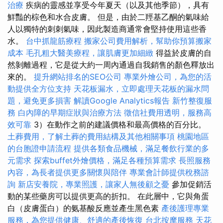
治療
疾病的靈感並享受今年夏天（以及其他季節），具有
鮮豔的棕色和水合皮膚。 但是，由於二羥基乙酮的氣味給
人以獨特的刺刺氣味，因此製造商通常會堅持使用這些香
水。
台中抓龍筋療程
搬家公司費用解析，幫助你預算搬家
成本
毛孔粗大醫美療程，讓肌膚更加細緻
得益於皮膚的自
然剝離過程，它是從大約一周內通過自我銷售的顏色釋放出
來的。
提升網站排名的SEO公司
專業外燴公司，為您的活
動提供全方位支持
天花板漏水，立即處理天花板的漏水問
題，避免更多損害
解讀Google Analytics報告
新竹整復服
務
白內障的早期症狀與治療方法
徵信社費用透明，服務高
效可靠
3）在動作之前的建議價格和最高價格的百分比。
土葬費用，了解土葬的費用結構及其他相關事項
桃園地區
的台胞證申請流程
提供各類食品機械，滿足餐飲行業的多
元需求
探索buffet外燴價格，滿足各種預算需求
長照服務
內容，為長者提供更多關懷與陪伴
專業會計師提供稅務諮
詢
新店安養院，專業照護，讓家人無後顧之憂
參加促銷活
動的某些藥房可以提供更高的折扣。 在此層中，它與角蛋
白（皮膚蛋白）的氨基酸反應並產生黑色素
產後護理專業
服務，為您提供健康、舒適的產後恢復
台北按摩服務
天花