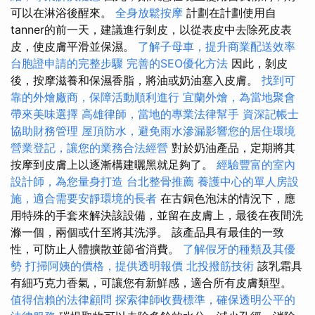
可以在淋浴後醒來。
全身放鬆按摩
計劃在計劃使用自
tanner的前一天，建議進行剝皮，以從表皮中去除死皮表
皮，使皮膚平滑並保濕。
了解子母車，提升商業配送效率
台胞證申請的完整步驟
完善的SEO優化方法
因此，剝皮
後，按摩滋養和保濕香脂，將油或奶油塞入皮膚。
找到可
靠的外燴廠商，保障活動順利進行
宜蘭外燴，為當地聚會
帶來美味選擇
高雄律師，當地的專業法律幫手
資深記帳士
協助財務管理
屋頂防水，避免雨水滲漏影響您的居住環境
營業登記，讓您的業務合法經營
對於奶油產品，定期將其
按摩到皮膚上以逐漸構建曬黑就足夠了。
經驗豐富的室內
設計師，為您量身打造
台北整骨推薦
養護中心的單人房設
施，適合需要安靜環境的長者
在古銅色泡沫的情況下，應
用特殊的手套來解決該設備，並留在皮膚上，最後在夜間洗
滌一個，兩個或什至將其洗淨。 該產品具有最佳的一致
性，可防止人體擴散並節省消費。
了解假牙的種類及其優
勢
打掃阿姨的價格，提供透明報價
北投撥筋技術
該乳霜具
有細巧克力香氣，可讓您有新鮮感，適合所有皮膚類型。
值得信賴的法律顧問
探索律師收費標準，確保透明公平的