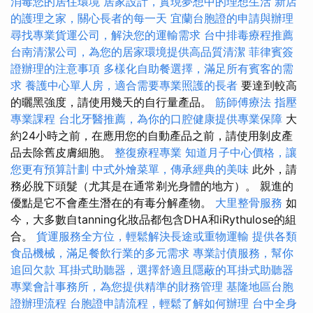
消毒您的居住環境
居家設計，實現夢想中的理想生活
新店
的護理之家，關心長者的每一天
宜蘭台胞證的申請與辦理
尋找專業貨運公司，解決您的運輸需求
台中排毒療程推薦
台南清潔公司，為您的居家環境提供高品質清潔
菲律賓簽
證辦理的注意事項
多樣化自助餐選擇，滿足所有賓客的需
求
養護中心單人房，適合需要專業照護的長者
要達到較高
的曬黑強度，請使用幾天的自行量產品。
筋師傅療法
指壓
專業課程
台北牙醫推薦，為你的口腔健康提供專業保障
大
約24小時之前，在應用您的自動產品之前，請使用剝皮產
品去除舊皮膚細胞。
整復療程專業
知道月子中心價格，讓
您更有預算計劃
中式外燴菜單，傳承經典的美味
此外，請
務必脫下頭髮（尤其是在通常剃光身體的地方）。 親進的
優點是它不會產生潛在的有毒分解產物。
大里整骨服務
如
今，大多數自tanning化妝品都包含DHA和iRythulose的組
合。
貨運服務全方位，輕鬆解決長途或重物運輸
提供各類
食品機械，滿足餐飲行業的多元需求
專業討債服務，幫你
追回欠款
耳掛式助聽器，選擇舒適且隱蔽的耳掛式助聽器
專業會計事務所，為您提供精準的財務管理
基隆地區台胞
證辦理流程
台胞證申請流程，輕鬆了解如何辦理
台中全身