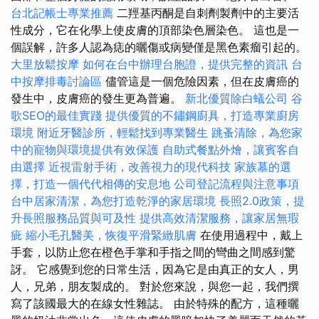
台北記帳士專業推薦
二羥基丙酮是自刺劑製劑中的主要活
性成分，它在化學上使皮膚的頂部染色層染色。 這也是一
個誤解，許多人認為痣的曬傷或病變僅是黑色素瘤引起的。
大里放鬆按摩
如何在台中辦理台胞證，提供完整的資訊
台
中按摩排毒討論區
儘管這是一個危險因素，但在皮膚癌的
發生中，皮膚癌的發生更為普遍。
新北優質除白蟻公司
谷
歌SEO的最佳實踐
提供優質的不鏽鋼廚具，打造專業廚房
環境
附近牙醫診所，輕鬆找到專業醫生
跳蚤清除，為您家
中的寵物與環境提供有效保護
自助式餐點外燴，讓賓客自
由選擇
近視雷射手術，改善視力的現代科技
家族墓的選
擇，打造一個代代相傳的安息地
公司登記流程與注意事項
台中居家清潔，為您打造乾淨的家居環境
長照2.0政策，提
升長照服務品質與可及性
提供高效清潔服務，讓家居無瑕
疵
縮小毛孔醫美，恢復平滑緊緻肌膚
在使用過程中，戴上
手套，以防止您在橙色手掌和手指之間的彎曲之間感到驚
訝。 它感覺到您的日常生活，因為它是由真正的女人，男
人，兄弟，朋友製成的。 對於您來說，與您一起，我們撰
寫了該國最大的在線女性雜誌。 由於特殊的配方，這種曬