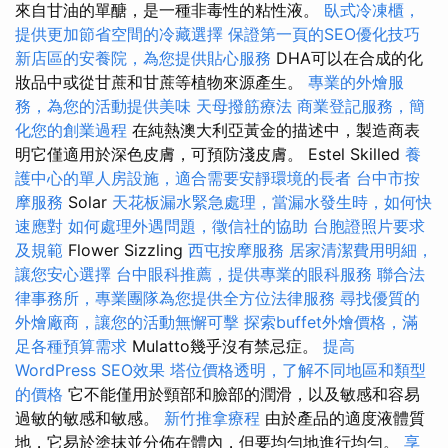
來自甘油的單醣，是一種非毒性的粘性液。
臥式冷凍櫃，
提供更加節省空間的冷藏選擇
保證第一頁的SEO優化技巧
新店區的安養院，為您提供貼心服務
DHA可以在合成的化
妝品中或從甘蔗和甘蔗等植物來源產生。
專業的外燴服
務，為您的活動提供美味
天母撥筋療法
商業登記服務，簡
化您的創業過程
在純熱澳大利亞黃金的描述中，製造商表
明它僅適用於深色皮膚，可預防淺皮膚。 Estel Skilled
養
護中心的單人房設施，適合需要安靜環境的長者
台中市按
摩服務
Solar
天花板漏水緊急處理，當漏水發生時，如何快
速應對
如何處理外遇問題，徵信社的協助
台胞證照片要求
及規範
Flower Sizzling
西屯按摩服務
居家清潔費用明細，
讓您安心選擇
台中眼科推薦，提供專業的眼科服務
聯合法
律事務所，專業團隊為您提供全方位法律服務
尋找優質的
外燴廠商，讓您的活動無懈可擊
探索buffet外燴價格，滿
足各種預算需求
Mulatto幾乎沒有禁忌症。
提高
WordPress SEO效果
塔位價格透明，了解不同地區和類型
的價格
它不能僅用於頸部和臉部的潤滑，以及敏感和容易
過敏的敏感和敏感。
新竹推拿療程
由於產品的適度液體質
地，它易於塗抹並分佈在體內，但要均勻地進行均勻。
享