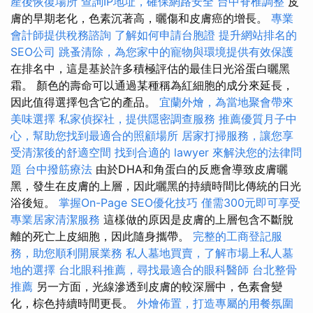
產後恢復場所
查詢IP地址，確保網路安全
台中脊椎調整
皮
膚的早期老化，色素沉著高，曬傷和皮膚癌的增長。
專業
會計師提供稅務諮詢
了解如何申請台胞證
提升網站排名的
SEO公司
跳蚤清除，為您家中的寵物與環境提供有效保護
在排名中，這是基於許多積極評估的最佳日光浴蛋白曬黑
霜。 顏色的壽命可以通過某種稱為紅細胞的成分來延長，
因此值得選擇包含它的產品。
宜蘭外燴，為當地聚會帶來
美味選擇
私家偵探社，提供隱密調查服務
推薦優質月子中
心，幫助您找到最適合的照顧場所
居家打掃服務，讓您享
受清潔後的舒適空間
找到合適的 lawyer 來解決您的法律問
題
台中撥筋療法
由於DHA和角蛋白的反應會導致皮膚曬
黑，發生在皮膚的上層，因此曬黑的持續時間比傳統的日光
浴後短。
掌握On-Page SEO優化技巧
僅需300元即可享受
專業居家清潔服務
這樣做的原因是皮膚的上層包含不斷脫
離的死亡上皮細胞，因此隨身攜帶。
完整的工商登記服
務，助您順利開展業務
私人墓地買賣，了解市場上私人墓
地的選擇
台北眼科推薦，尋找最適合的眼科醫師
台北整骨
推薦
另一方面，光線滲透到皮膚的較深層中，色素會變
化，棕色持續時間更長。
外燴佈置，打造專屬的用餐氛圍