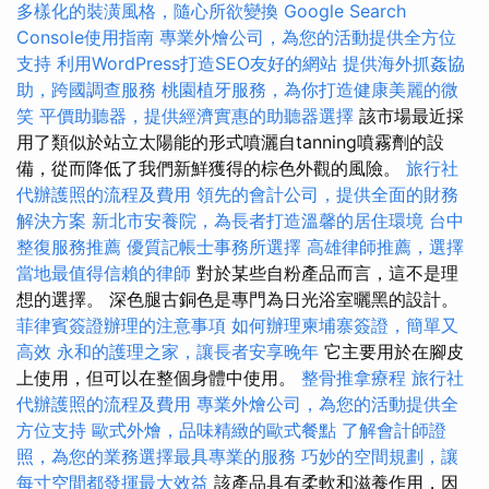
多樣化的裝潢風格，隨心所欲變換
Google Search
Console使用指南
專業外燴公司，為您的活動提供全方位
支持
利用WordPress打造SEO友好的網站
提供海外抓姦協
助，跨國調查服務
桃園植牙服務，為你打造健康美麗的微
笑
平價助聽器，提供經濟實惠的助聽器選擇
該市場最近採
用了類似於站立太陽能的形式噴灑自tanning噴霧劑的設
備，從而降低了我們新鮮獲得的棕色外觀的風險。
旅行社
代辦護照的流程及費用
領先的會計公司，提供全面的財務
解決方案
新北市安養院，為長者打造溫馨的居住環境
台中
整復服務推薦
優質記帳士事務所選擇
高雄律師推薦，選擇
當地最值得信賴的律師
對於某些自粉產品而言，這不是理
想的選擇。 深色腿古銅色是專門為日光浴室曬黑的設計。
菲律賓簽證辦理的注意事項
如何辦理柬埔寨簽證，簡單又
高效
永和的護理之家，讓長者安享晚年
它主要用於在腳皮
上使用，但可以在整個身體中使用。
整骨推拿療程
旅行社
代辦護照的流程及費用
專業外燴公司，為您的活動提供全
方位支持
歐式外燴，品味精緻的歐式餐點
了解會計師證
照，為您的業務選擇最具專業的服務
巧妙的空間規劃，讓
每寸空間都發揮最大效益
該產品具有柔軟和滋養作用，因