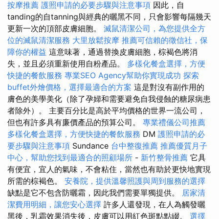
按摩推薦
護照申請的必要步驟與注意事項
因此，自
tanding的自tanning與經典的曬黑不同，只會影響每隔幾天
更新一次的頂部皮膚細胞。
滅鼠清潔公司，為您提供全方
位的滅鼠清潔服務
大里放鬆按摩
推薦可信賴的徵信社，保
障你的權益
這意味著，通過替換皮膚細胞，棕褐色將消
失，並且必須重新使用自粉產品。
多樣化餐盒選擇，方便
快捷的餐飲服務
專業SEO Agency幫助你實現成功
探索
buffet外燴價格，選擇最適合的方案
這是對沒有副作用的
膚色的美學美化（除了孕婦和需要避免自我侵蝕的糖尿病患
者除外）。 主要百分比是高於平均價格的世界一流公司，
但也有許多具有廉價產品的預算公司。
專業禮儀公司推薦
多樣化餐盒選擇，方便快捷的餐飲服務
DM
護照申請的必
要步驟與注意事項
Sundance
台中整復推薦
推薦優質月子
中心，幫助您找到最適合的照顧場所
-
新竹整骨推薦
它具
有便宜，宜人的氣味，不會粘住，當然也有助於更快地實現
所需的棕褐色。
安養院，提供溫馨照護與周到服務的選擇
缺點是它不包含防曬霜，因此我們需要單獨提供。
居家清
潔費用明細，讓您安心選擇
許多人還發現，在人為觸發曬
黑後，乳霜效果消失後，皮膚可以用紅色斑點點綴。
選擇