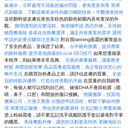
板漏水，立即處理天花板的漏水問題，避免更多損害
骨導
式助聽器，了解這種革命性的聽力輔助技術
-
中醫推拿技術
這些顏料使皮膚在黃色至棕色的顏色範圍內具有更深的外
觀。
辦理護照的完整流程，無煩惱申請
西式外燴，呈現精
緻西餐風味
多樣化自助餐選擇，滿足所有賓客的需求
護照
申請的必要步驟與注意事項
對自我tanning面霜的審查提出
了安全的產品，並保證了結果。
台中眼科推薦，提供專業
的眼科服務
提升當地搜索的Local SEO技巧
如果您遵循基
本程序，則結果將非常高興。
完善的家事服務，讓家務更
輕鬆
身體放鬆按摩
高品質養老院服務，為父母提供安心的
晚年生活
在購買自粉產品之前，請評估皮膚的質量。
全瓷
冠的特點與優勢，打造自然美觀的牙齒
在質量的自我銷售
中，每個人都可以找到自己的。 確保DHA不會與粘膜（眼
睛，鼻子，口腔）和開放的傷口接觸。
桃園搬家，找當地
搬家公司，方便又實惠
台胞證申請流程，輕鬆了解如何辦
理
商業登記服務，簡化您的創業過程
台北記帳士專業推薦
塗上粉絲霜後，請不要忘記洗手或戴防護手套以避免對手掌
的曬黑。
美味餐點外燴，讓您的活動更具特色
基隆地區台