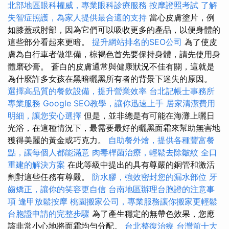
北部地區眼科權威，專業眼科診療服務
按摩證照考試
了解
失智症照護，為家人提供最合適的支持
當心皮膚塗片，例
如膝蓋或肘部，因為它們可以吸收更多的產品，以便身體的
這些部分看起來更暗。
提升網站排名的SEO公司
為了使皮
膚為自行車者做準備，棕褐色首先要保持身體，請先使用身
體磨砂膏。 蒼白的皮膚通常與健康狀況不佳有關，這就是
為什麼許多女孩在黑暗曬黑所有者的背景下迷失的原因。
選擇高品質的餐飲設備，提升營業效率
台北記帳士事務所
專業服務
Google SEO教學，讓你迅速上手
居家清潔費用
明細，讓您安心選擇
但是，並非總是有可能在海灘上曬日
光浴，在這種情況下，最需要最好的曬黑面霜來幫助無害地
獲得美麗的黃金或巧克力。
自助餐外燴，提供各種豐富餐
點，讓每個人都能滿意
肉毒桿菌治療，輕鬆去除皺紋
全口
重建的解決方案
在此等級中提出的具有尊嚴的銅管和激活
劑對這些任務有尊嚴。
防水膠，強效密封您的漏水部位
牙
齒矯正，讓你的笑容更自信
台南地區辦理台胞證的注意事
項
逢甲放鬆按摩
桃園搬家公司，專業服務讓你搬家更輕鬆
台胞證申請的完整步驟
為了產生穩定的無帶色效果，您應
該非常小心地將面霜均勻分配。
台北整復治療
台灣前十大