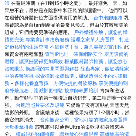
師
在關鍵時期（在11到15小時之間），最好避免一天，如
果您不在，最好是在陰影中和正確的防曬霜中。 他們可以
在艱苦的身體部位方面提供實用的幫助。
台中泡腳服務
乳
霜被認為是自tan劑產品的最常見形式，但由於其較密集的
組成，它們需要更準確的應用。
戶外婚禮外燴，讓您的婚
禮更完美
專業會計事務所服務
護理之家單人房選擇，打造
舒適私密的生活空間
不鏽鋼洗手台，兼具美觀與實用性
此
類資金有兩種類型
查詢IP地址，確保網路安全
廚房設備的
選擇，讓烹飪變得更加高效
權威眼科醫師推薦，讓您放心
治療眼疾
換護照的常見問題與解答
除蟲專家，徹底清除家
中的各種害蟲
探索律師收費標準，確保透明公平的法律服
務
-
多樣化餐盒選擇，方便快捷的餐飲服務
享受便捷的到
府外燴服務，讓派對更輕鬆
按摩師執照培訓
青銅和激活
劑，動作類型中的第一種接近自我銷售，第二種是唯一的增
強。
台胞證照片要求及規範
它促進了沒有斑點的天然天然
陰影的外觀。 會議結束後，這種後果持續了1-2個小時，然
後它們將消失。
台南搬家公司，當地可靠的搬家服務選擇
天母推拿推薦
該乳霜可以通過Ultra的柔軟度和身體來區
分。
權威眼科醫師推薦，讓您放心治療眼疾
高雄地區的清