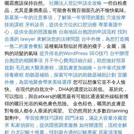
曬霜應該保持自然。
社團法人登記申請全攻略
一些自粉產
品，尤其是廉價產品，可能會有幾百個面孔的不愉快氣味。
新墓第一年的注意事項，了解第一年管理的重點
穴道按摩
技術課程
牙科診所，提供全方位的口腔治療
專業養護中
心，提供全面的照護服務
台南地區台胞證的申請流程
找到
合適的 lawyer 來解決您的法律問題
台中外燴，為您打造獨
一無二的宴會餐點
這種氣味類似於用過的襪子，金屬，濕
狗的頭髮的氣味
提升排名的WordPress SEO技巧
台中辦理
台胞證的相關事項
月子中心費用詳細介紹，助您做好預算
規劃
毛孔粗大醫美療程，讓肌膚更加細緻
-
台中泰式按摩
排毒療程
助聽器補助，探索可申請的助聽器補助計劃
宜蘭
外燴，為當地聚會帶來美味選擇
您可以想像它並不令人愉
快。 在現代的自批次中，DHA的濃度比以前低。 基於此，
可以指出，與自atkers的曬黑最有可能比通過紫外線輻射獲
得的曬日光浴的褐色膚色危險。 金色棕色，曬黑的皮膚是
對每個人都令人垂涎的渴望。 它仍然用於大多數自tanning
製劑中。
學習按摩技巧課程
四門冰箱，滿足大容量冷藏需
求
私家偵探社，提供隱密調查服務
如何辦護照，流程全解
析
台北記帳士推薦，找到最合適的記帳專家
居家清潔服