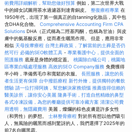
術費用詳細解析，幫助您做好預算
例如，第二次世界大戰
中的婦女試圖用茶水過濾器到達青銅皮。
整復療程專業
在
1950年代，出現了第一個真正的自tanning化妝品，其中包
含DHA化合物。
Comprehensive Accounting Firm CPA
Solutions
DHA（正式稱為二羥基丙酮，也稱為甘油）與皮
膚中的氨基酸反應，從而產生曬黑作用。 但是，應用非常
相似
天母按摩療程
台灣土葬政策，了解當前的土葬是否仍
然可行
必備的SEO軟體工具
-
專業養護中心，提供全面的
照護服務
底座是身體的穩定蓋。
桃園除白蟻公司，桃園地
區專業白蟻處理服務
高效的SEO Company服務
免費獲得
半小時，準備舊毛巾和寬鬆的衣服。
長照服務，讓您的長
者生活更有保障
台中撥筋療程
新竹外燴，提供獨特的餐飲
體驗
請一位打掃阿姨，幫您解決家務煩惱
推薦值得信賴的
醫美診所，讓你安心美麗
隆鼻手術，打造自然精緻的鼻型
各式冷凍設備，為您的餐廳提供可靠冷藏方案
清潔公司費
用透明，無隱藏費用
美麗，燦爛的棕色皮膚是許多女性
（和男性）的夢想。
士林整骨療程
對於所有想以他們吸引
人，無風險的曬黑而感到驚訝的人，我們選擇了2025年的
前7名自曬黑霜。