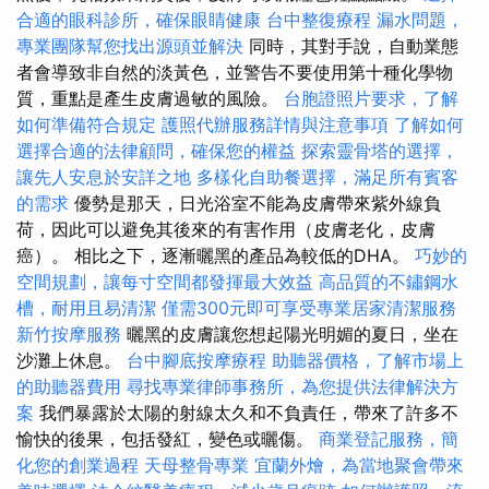
合適的眼科診所，確保眼睛健康
台中整復療程
漏水問題，
專業團隊幫您找出源頭並解決
同時，其對手說，自動業態
者會導致非自然的淡黃色，並警告不要使用第十種化學物
質，重點是產生皮膚過敏的風險。
台胞證照片要求，了解
如何準備符合規定
護照代辦服務詳情與注意事項
了解如何
選擇合適的法律顧問，確保您的權益
探索靈骨塔的選擇，
讓先人安息於安詳之地
多樣化自助餐選擇，滿足所有賓客
的需求
優勢是那天，日光浴室不能為皮膚帶來紫外線負
荷，因此可以避免其後來的有害作用（皮膚老化，皮膚
癌）。 相比之下，逐漸曬黑的產品為較低的DHA。
巧妙的
空間規劃，讓每寸空間都發揮最大效益
高品質的不鏽鋼水
槽，耐用且易清潔
僅需300元即可享受專業居家清潔服務
新竹按摩服務
曬黑的皮膚讓您想起陽光明媚的夏日，坐在
沙灘上休息。
台中腳底按摩療程
助聽器價格，了解市場上
的助聽器費用
尋找專業律師事務所，為您提供法律解決方
案
我們暴露於太陽的射線太久和不負責任，帶來了許多不
愉快的後果，包括發紅，變色或曬傷。
商業登記服務，簡
化您的創業過程
天母整骨專業
宜蘭外燴，為當地聚會帶來