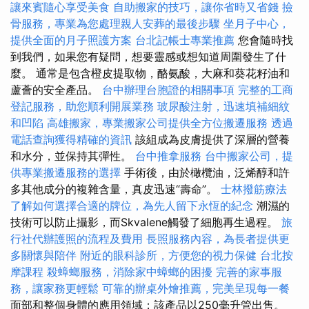
讓來賓隨心享受美食
自助搬家的技巧，讓你省時又省錢
撿
骨服務，專業為您處理親人安葬的最後步驟
坐月子中心，
提供全面的月子照護方案
台北記帳士專業推薦
您會隨時找
到我們，如果您有疑問，想要靈感或想知道周圍發生了什
麼。 通常是包含橙皮提取物，酪氨酸，大麻和葵花籽油和
蘆薈的安全產品。
台中辦理台胞證的相關事項
完整的工商
登記服務，助您順利開展業務
玻尿酸注射，迅速填補細紋
和凹陷
高雄搬家，專業搬家公司提供全方位搬遷服務
透過
電話查詢獲得精確的資訊
該組成為皮膚提供了深層的營養
和水分，並保持其彈性。
台中推拿服務
台中搬家公司，提
供專業搬遷服務的選擇
手術後，由於橄欖油，泛烯醇和許
多其他成分的複雜含量，真皮迅速“壽命”。
士林撥筋療法
了解如何選擇合適的牌位，為先人留下永恆的紀念
潮濕的
技術可以防止攝影，而Skvalene觸發了細胞再生過程。
旅
行社代辦護照的流程及費用
長照服務內容，為長者提供更
多關懷與陪伴
附近的眼科診所，方便您的視力保健
台北按
摩課程
殺蟑螂服務，消除家中蟑螂的困擾
完善的家事服
務，讓家務更輕鬆
可靠的辦桌外燴推薦，完美呈現每一餐
面部和整個身體的應用領域；該產品以250毫升管出售。