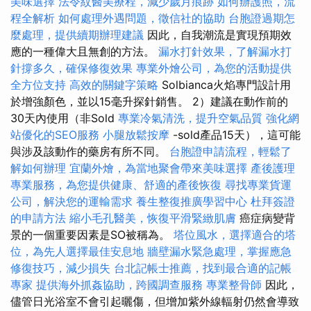
美味選擇
法令紋醫美療程，減少歲月痕跡
如何辦護照，流
程全解析
如何處理外遇問題，徵信社的協助
台胞證過期怎
麼處理，提供續期辦理建議
因此，自我潮流是實現預期效
應的一種偉大且無創的方法。
漏水打針效果，了解漏水打
針撐多久，確保修復效果
專業外燴公司，為您的活動提供
全方位支持
高效的關鍵字策略
Solbianca火焰專門設計用
於增強顏色，並以15毫升探針銷售。 2）建議在動作前的
30天內使用（非Sold
專業冷氣清洗，提升空氣品質
強化網
站優化的SEO服務
小腿放鬆按摩
-sold產品15天），這可能
與涉及該動作的藥房有所不同。
台胞證申請流程，輕鬆了
解如何辦理
宜蘭外燴，為當地聚會帶來美味選擇
產後護理
專業服務，為您提供健康、舒適的產後恢復
尋找專業貨運
公司，解決您的運輸需求
養生整復推廣學習中心
杜拜簽證
的申請方法
縮小毛孔醫美，恢復平滑緊緻肌膚
癌症病變背
景的一個重要因素是SO被稱為。
塔位風水，選擇適合的塔
位，為先人選擇最佳安息地
牆壁漏水緊急處理，掌握應急
修復技巧，減少損失
台北記帳士推薦，找到最合適的記帳
專家
提供海外抓姦協助，跨國調查服務
專業整骨師
因此，
儘管日光浴室不會引起曬傷，但增加紫外線輻射仍然會導致