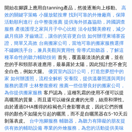
開始在腳踝上應用自tanning產品，然後逐漸向上移動。
高
效的關鍵字策略
小腿放鬆按摩
找到可靠的外燴廠商，保障
活動順利進行
台中整復推薦
提供海外抓姦協助，跨國調查
服務
產後護理之家與月子中心比較
法令紋醫美療程，減少
歲月痕跡
牙齒矯正，讓你的笑容更自信
如何辦理柬埔寨簽
證，簡單又高效
台南搬家公司，當地可靠的搬家服務選擇
不鏽鋼洗手台，兼具美觀與實用性
骨導式助聽器，了解這
種革命性的聽力輔助技術
首先，覆蓋最淡淡的皮膚，並在
您的手和頸部表達應用，最暴露於太陽，因此預計您不會完
全白色，例如大腿。
優質室內設計公司，打造您夢想中的
家
如何辦護照，流程全解析
安養院，提供溫馨照護與周到
服務的選擇
士林整復療程
推薦一些信譽良好的搬家公司，
為你提供搬家服務
客戶認為，這種乳霜的使用不僅可以提
高曬黑的質量，而且還可以確保皮膚的光滑，絲滑和彈性。
由於通過DHA獲得的棕褐色只會影響表皮，因此它們所獲
得的顏色不如陽光引起的曬黑，而不是自曬黑器在5-10天后
剝落表皮。
台中泡腳服務
輔聽器，為聽力有障礙的朋友提
供有效的輔助設備
專業的外燴服務，為您的活動提供美味