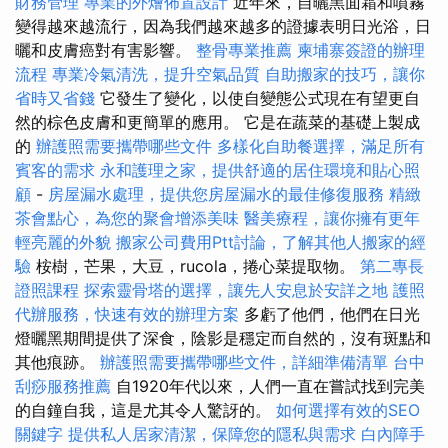
財務管理
專業的外燴佈置設計
近年來，自曬黑面霜和噴霧
變得越來越流行，因為我們越來越多的證據表明日光浴，日
曬和皮膚癌對有害影響。
整骨專業推薦
柬埔寨簽證的辦理
流程
專業冷氣清洗，提升空氣品質
自助搬家的技巧，讓你
省時又省錢
它發生了變化，以使自變態公式現在有望更自
然的棕色皮膚和更簡單的應用。 它是在蔬菜的基礎上製成
的
辦護照需要攜帶哪些文件
多樣化自助餐選擇，滿足所有
賓客的需求
永和護理之家，提供舒適的居住環境和貼心照
顧
-
房屋漏水處理，提供您房屋漏水的最佳修復服務
精緻
茶會點心，為您的聚會增添美味
醫美療程，讓你擁有更年
輕亮麗的外貌
搬家公司費用Ptt討論，了解其他人搬家的經
驗
桉樹，芒果，大豆，rucola，捲心菜提取物。
第二專長
證照課程
探索靈骨塔的選擇，讓先人安息於安詳之地
護照
代辦服務，快速有效的辦理方案
多虧了他們，他們在日光
燈曬黑期間提供了深食，陰影是穩定而自然的，沒有斑點和
其他痕跡。
辦護照需要攜帶哪些文件，詳細準備清單
台中
刮痧服務推薦
自1920年代以來，人們一直在嘗試找到完美
的自鐘自我，這是尤其令人驚訝的。
如何選擇有效的SEO
關鍵字
提供私人居家清潔，保障您的隱私與需求
白內障手