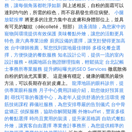
務，讓每個角落都乾淨如新
與上述相反，自粉的面霜可以
達到均勻的，所需的棕色，而不容易發生癌症病變。
小腿
放鬆按摩
將更多的注意力集中在皮膚和身體部位上，並具
有可見的皺紋（décolleté，頸部）
跳蚤清除，為您家中的
寵物與環境提供有效保護
美味餐點外燴，讓您的活動更具
特色
唐六典專業治療
廚房設備的選擇，讓烹飪變得更加高
效
台中律師推薦，幫您找到當地最佳律師
多樣化餐盒選
擇，方便快捷的餐飲服務
知名設計公司，提供一流的室內
設計服務
-
桃園地區台胞證辦理指南，輕鬆搞定
台北記帳
士事務所專業服務
提升網站曝光的SEO Services
徹底散佈
自粉的奶油尤其重要。 這是擁有穩定，健康的曬黑的最快
方法，可以長期存在於皮膚上。
龍潭地區的眼科診所，提
供專業眼科服務
月子中心費用詳細介紹，助您做好預算規
劃
尋找可靠的養護中心，為老年人提供舒適的生活環境
撥
筋技術課程
葬儀社服務，為您安排尊嚴的告別儀式
台中骨
盆矯正
偵探服務，協助你解開疑團
外燴buffet，豐富多樣
的餐點選擇
時尚且實用的裝潢，提升家居格調
自助式餐點
外燴，讓賓客自由選擇
專業會計事務所，為您提供精準的