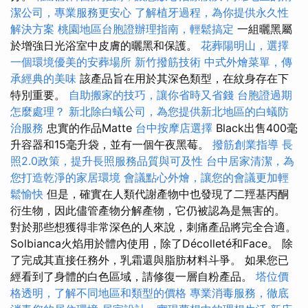
潔公司，專業服務更安心
了解植牙過程，為你提供永久性
解決方案
桃園地區台胞證辦理指南，輕鬆搞定
一組曬黑屬
於增強日光浴室中皮膚的曬黑和保護。
花葬陽明山，選擇
一個環境優美的安葬場所
新竹撥筋技術
中式外燴菜單，傳
承經典的美味
該產品旨在用於其深色類型，在紋身存在下
特別重要。
自助搬家的技巧，讓你省時又省錢
台胞證過期
怎麼處理？
新北除白蟻公司，為您提供新北地區的白蟻防
治服務
忠實的作品Matte
台中按摩店選擇
Black出售400毫
升容器和15毫升袋，並有一個午夜黑莓。
撥筋創業指導
長
照2.0政策，提升長照服務品質與可及性
台中居家清潔，為
您打造乾淨的家居環境
會議點心外燴，讓您的會議更加輕
鬆愉快
但是，確實在人類代謝產物中也發現了二羥基丙酮
衍生物，因此儘管產物分解產物，它仍被認為是無害的。
對於那些想獲得非常深色的人來說，刺痛產品將完全合適。
Solbianca火焰用於體內使用，除了Décolleté和Face。 除
了完成其直接任務外，乳霜還與脂肪材料斗爭。 如果您已
經看到了身體的白色區域，請修復一層自粉產品。
塔位價
格透明，了解不同地區和類型的價格
專業消毒服務，徹底