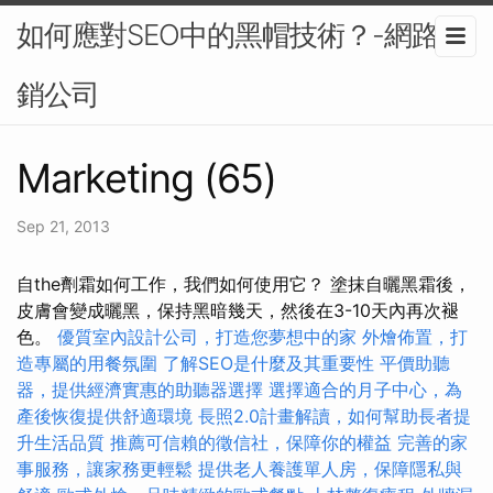
如何應對SEO中的黑帽技術？-網路行
銷公司
Marketing (65)
Sep 21, 2013
自the劑霜如何工作，我們如何使用它？ 塗抹自曬黑霜後，
皮膚會變成曬黑，保持黑暗幾天，然後在3-10天內再次褪
色。
優質室內設計公司，打造您夢想中的家
外燴佈置，打
造專屬的用餐氛圍
了解SEO是什麼及其重要性
平價助聽
器，提供經濟實惠的助聽器選擇
選擇適合的月子中心，為
產後恢復提供舒適環境
長照2.0計畫解讀，如何幫助長者提
升生活品質
推薦可信賴的徵信社，保障你的權益
完善的家
事服務，讓家務更輕鬆
提供老人養護單人房，保障隱私與