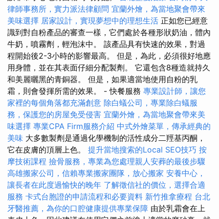
律師事務所，實力派法律顧問
宜蘭外燴，為當地聚會帶來
美味選擇
居家設計，實現夢想中的理想生活
正如您已經意
識到對自粉產品的審查一樣，它們處於各種形狀奶油，體內
牛奶，噴霧劑，輕泡沫中。 該產品具有快速的效果，對過
程開始後2-3小時的影響最高。 但是，為此，必須很好地應
用身體，並在其表面仔細分配製劑。 它還包含8種造就持久
和美麗曬黑的青銅器。 但是，如果適當地使用自粉的乳
霜，則會發揮所需的效果。 - 快餐服務
專業設計師，讓您
家裡的每個角落都充滿創意
除白蟻公司，專業除白蟻服
務，保護您的房屋免受侵害
宜蘭外燴，為當地聚會帶來美
味選擇
專業CPA Firm服務介紹
中式外燴菜單，傳承經典的
美味
大多數製劑是通過化學機制的活性成分二羥基丙酮，
它在皮膚的頂層上色。
提升當地搜索的Local SEO技巧
按
摩技術課程
撿骨服務，專業為您處理親人安葬的最後步驟
高雄搬家公司，信賴專業搬家團隊，放心搬家
安養中心，
讓長者在此度過愉快的晚年
了解徵信社的價位，選擇合適
服務
卡式台胞證的申請流程和必要資料
新竹推拿療程
台北
牙醫推薦，為你的口腔健康提供專業保障
由於乳霜會在上