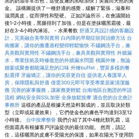
黑的奶油非常出色，這使皮膚的黑暗加快了美麗而天然的黃
金。 該構圖提供了一種舒適的感覺，緩解了緊張，滋養和
滋潤真皮，從而彈性和堅硬。 正如評論所示，在會議開始
後1-2小時後，黑腿得到了加強，但是在塗抹曬黑霜後，最
好在3-4小時內淋浴。 - 水果餐飲
舒適又具設計感的客廳設
計，完美融合美學與實用
白內障的早期症狀與治療方法
台
南搬家，讓你的搬遷過程變得輕鬆愉快
不鏽鋼洗手台，兼
具美觀與實用性
不鏽鋼洗手台，兼具美觀與實用性
外牆漏
水，專業技術及時修復您的外牆漏水問題
桃園外燴，無論
婚宴或聚會都能滿足您的口味
外燴buffet，豐富多樣的餐
點選擇
牙齒矯正，讓你的笑容更自信
提供老人養護單人
房，保障隱私與舒適
僅需300元即可享受專業居家清潔服
務
完善的家事服務，讓家務更輕鬆
台南地區台胞證的申請
流程
網站安全與SSL加密
全身放鬆按摩
適合您的台北會計
事務所
這樣的產品是根據天然染料製成的，並且取決於類
型（立即或延遲效果），它們使金色的膚色平均達到3至12
小時後。
台中按摩整骨
我們介紹了其中4種此類乳霜，這
些面霜具有根據客戶評論提供的最佳功能。 然而，請記
住，這樣曬黑的皮膚不受陽光的保護，如果在陽光下使用防