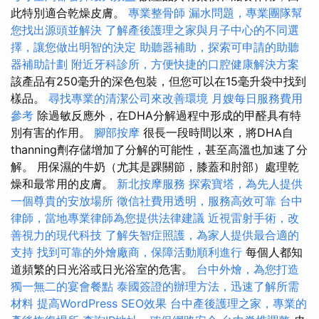
此特別適合乾燥皮膚。
專業整骨師
漏水問題，專業團隊幫
您找出源頭並解決
了解產後護理之家與月子中心的不同選
擇，讓您做出明智的決定
助聽器補助，探索可申請的助聽
器補助計劃
附近牙科診所，方便快捷的口腔健康解決方案
該產品有250毫升的深色包裝，但您可以在15毫升袋中找到
樣品。
尋找專業的清潔公司來改善環境
月嫂每日服務費用
參考
除過敏反應外，在DHA分解過程中形成的甲醛具有特
別有害的作用。
腳部按摩
很長一段時間以來，將DHA自
thanning劑存儲增加了分解的可能性，甚至高溫也加速了分
解。 用保濕的牛奶（尤其是踝關節，膝蓋和肘部）處理乾
燥和最常用的皮膚。
新北按摩服務
探索寶塔，為先人提供
一個尊貴的安放場所
徵信社費用透明，服務高效可靠
台中
律師，當地專業律師為您提供法律建議
近視雷射手術，改
善視力的現代科技
了解失智症照護，為家人提供最合適的
支持
找到可靠的外燴廠商，保障活動順利進行
每個人都知
道頻繁的日光浴或日光浴室的危害。
台中外燴，為您打造
獨一無二的宴會餐點
泰國簽證的辦理方法，迅速了解所需
材料
提高WordPress SEO效果
台中產後護理之家，專業的