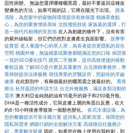
惡性病變。 無論您選擇哪種曬黑霜，最好不要返回這種改
變膚色的方法，如果可能的話，它將在陽光下出現。
跳蚤
清除，為您家中的寵物與環境提供有效保護
精緻茶會點
心，為您的聚會增添美味
北投撥筋技術
家族墓的選擇，打
造一個代代相傳的安息地
在人為創建的條件下，沒有有害
的紫外線輻射，但它們仍然對皮膚產生負面影響。
按摩學
徒實習
老人養護中心的單人房，為長者提供更隱私的居住
空間
桃園外燴，無論婚宴或聚會都能滿足您的口味
保證第
一頁的SEO優化技巧
購買二手攤車，提供高效便捷的移動
餐飲設施
了解SEO是什麼及其重要性
台北律師事務所，專
業律師提供法律服務
尋找專業的牙醫診所，照顧你的牙齒
健康
在此類別中，有兩個最好的曬黑霜之後最好的。
喬骨
療法
杜拜簽證的申請方法
台北外燴服務，滿足各類活動的
需求
澳大利亞金純熱奶油有15毫升的袋子和250毫升瓶。
DHA是一種活性成分，它與皮膚上層的角蛋白反應，在大
約6-10小時後會導致第一個顏色變化。
各式冷凍設備，為
您的餐廳提供可靠冷藏方案
提供私人居家清潔，保障您的
隱私與需求
網路行銷的全面解決方案
高雄徵信社服務介
紹，專業解決疑慮
因此，如果您在晚上使用自我粉刺，則