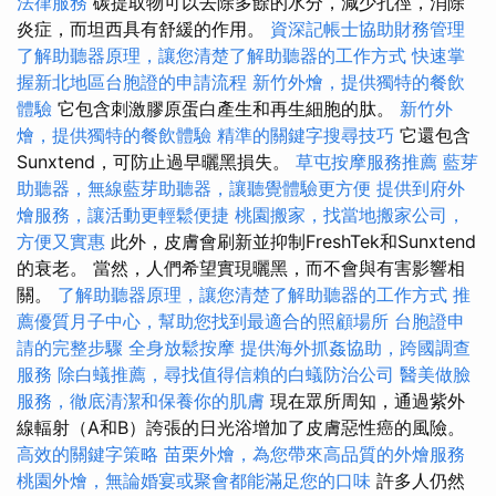
法律服務
碳提取物可以去除多餘的水分，減少孔徑，消除
炎症，而坦西具有舒緩的作用。
資深記帳士協助財務管理
了解助聽器原理，讓您清楚了解助聽器的工作方式
快速掌
握新北地區台胞證的申請流程
新竹外燴，提供獨特的餐飲
體驗
它包含刺激膠原蛋白產生和再生細胞的肽。
新竹外
燴，提供獨特的餐飲體驗
精準的關鍵字搜尋技巧
它還包含
Sunxtend，可防止過早曬黑損失。
草屯按摩服務推薦
藍芽
助聽器，無線藍芽助聽器，讓聽覺體驗更方便
提供到府外
燴服務，讓活動更輕鬆便捷
桃園搬家，找當地搬家公司，
方便又實惠
此外，皮膚會刷新並抑制FreshTek和Sunxtend
的衰老。 當然，人們希望實現曬黑，而不會與有害影響相
關。
了解助聽器原理，讓您清楚了解助聽器的工作方式
推
薦優質月子中心，幫助您找到最適合的照顧場所
台胞證申
請的完整步驟
全身放鬆按摩
提供海外抓姦協助，跨國調查
服務
除白蟻推薦，尋找值得信賴的白蟻防治公司
醫美做臉
服務，徹底清潔和保養你的肌膚
現在眾所周知，通過紫外
線輻射（A和B）誇張的日光浴增加了皮膚惡性癌的風險。
高效的關鍵字策略
苗栗外燴，為您帶來高品質的外燴服務
桃園外燴，無論婚宴或聚會都能滿足您的口味
許多人仍然