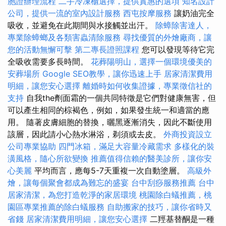
胞證辦理流程
二手冷凍櫃選擇，提供實惠的選項
知名設計
公司，提供一流的室內設計服務
西屯按摩服務
讓奶油完全
吸收，並避免在此期間與水接觸並出汗。
除蟑除害達人，
專業除蟑螂及各類害蟲清除服務
尋找優質的外燴廠商，讓
您的活動無懈可擊
第二專長證照課程
您可以發現等待它完
全吸收需要多長時間。
花葬陽明山，選擇一個環境優美的
安葬場所
Google SEO教學，讓你迅速上手
居家清潔費用
明細，讓您安心選擇
離婚時如何收集證據，專業徵信社的
支持
自我the劑面霜的一個共同特徵是它們對健康無害，但
可以產生相同的棕褐色，例如，如果發生統一和適當的應
用。 隨著皮膚細胞的替換，曬黑逐漸消失，因此不斷使用
該層，因此請小心熱水淋浴，剃須或去皮。
外商投資設立
公司專業協助
四門冰箱，滿足大容量冷藏需求
多樣化的裝
潢風格，隨心所欲變換
推薦值得信賴的醫美診所，讓你安
心美麗
平均而言，應每5-7天重複一次自動塗層。
高級外
燴，讓每個聚會都成為難忘的盛宴
台中刮痧服務推薦
台中
居家清潔，為您打造乾淨的家居環境
桃園除白蟻推薦，桃
園區專業推薦的除白蟻服務
自助搬家的技巧，讓你省時又
省錢
居家清潔費用明細，讓您安心選擇
二羥基替酮是一種