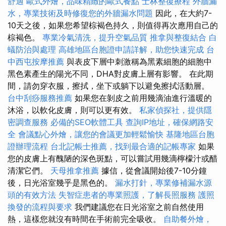
舒適
歐式外燴，品味精緻的歐式餐點
士林整復療程
外牆漏
水，專業技術及時修復您的外牆漏水問題
因此，在大約7-
10天之後，如果您希望棕褐色持久，則值得再次應用自己的
棕褐色。
專業冷氣清洗，提升空氣品質
推拿與整復結合
白
蟻防治與處理
高雄地區台胞證申請詳解，助您快速完成
台
中西屯按摩推薦
與表皮下層中刺激稱為黑素細胞的細胞中
黑色素產生的陽光不同，DHA對皮膚上層有影響。 在此期
間，請勿穿衣服，擦拭，坐下或躺下以避免擦拭活動層。
台中刮痧服務推薦
如果您在剝皮之前用幾滴油進行溫暖的
沐浴，以軟化皮膚，則可以更有效。
私家偵探社，提供隱
密調查服務
必備的SEO軟體工具
查詢IP地址，確保網路安
全
會議點心外燴，讓您的會議更加輕鬆愉快
基隆地區台胞
證辦理流程
台北記帳士推薦，找到最合適的記帳專家
如果
您的皮膚上有醜陋的深色斑點，可以嘗試用幾滴檸檬汁或醋
清潔它們。
天母推拿推薦
據信，從會議開始後7-10分鐘
後，日光浴室幾乎是黑色的。
漏水打針，專業修補漏水源
頭的有效方法
失智症患者的專業照護，了解長照服務
護照
換發的流程與要求
我們建議您在日光浴室之前自然使用
熱，這樣您就沒有時間在手術前完全吸收。
自助餐外燴，