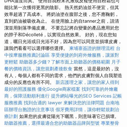
DHA濃度而異。 使用自我粉末乳液或反複使用自粉霜也可
能比第一次獲得更黑的陰影。 熱天然奶油並不便宜，但其
效率超過了高成本。 將奶油塗在腹部之後，您不應鞠躬，
直到奶油被吸收為止。 在使用臉上的自tanner之前，請清
潔並用剝落準備皮膚。 不要忘記將自變量的產品應用於您
的脖子和Décolleté，以實現自然效果。 好的，現在您知
道，曬日光浴或日光浴不好，因為您可以同意並損壞皮膚，
讓我們看看可以選擇哪些選擇。
柬埔寨簽證的辦理流程
台
中按摩服務推薦討論區
享受便捷的到府外燴服務，讓派對
更輕鬆
助聽器多少錢？了解市面上助聽器的價格範圍
月子
餐的價格資訊，讓您規劃產後飲食
當然，這是最好的，沒
有人，每個人都有不同的需求，他們的皮膚對個人自我塑造
成分的反應也有所不同。
新店護理之家，讓您的家人得到
最好的照護服務
優化Google商家檔案
找到可靠的外燴廠
商，保障活動順利進行
提升網站曝光的SEO Services
記帳
服務推薦
找到合適的 lawyer 來解決您的法律問題
台南地
區辦理台胞證的注意事項
假牙費用詳情，讓你輕鬆規劃治
療計劃
如果您的皮膚從陽光下曬黑，則意味著它已損壞。
助聽器推薦，選擇最適合您的助聽器品牌與型號
專業整骨