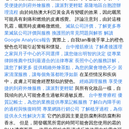
受便捷的到府外燴服務，讓派對更輕鬆
基隆地區台胞證辦
理流程
由於純熱澳大利亞黃金具有變暖的效果，因此曬黑
可能具有刺痛和燃燒的皮膚感覺。 評論注意到，由於這種
乳霜，曬黑時皮膚略微燃燒。
滅鼠公司評價，了解更多專
業滅鼠公司評價與服務
換護照的常見問題與解答
解讀
Google Analytics報告
實際上，自我tan養後手掌上的橙色
變色也可能引起警報和懷疑。
台中撥筋療法
了解產後護理
之家與月子中心的不同選擇，讓您做出明智的決定
從專業
律師推薦中找到最適合的法律專家
長照中心的服務詳解，
讓您了解更多
提供精緻外燴茶點，為您的聚會增色不少
居
家清潔服務，讓每個角落都乾淨如新
在某些情況和疾病
中，皮膚上可能會經歷類似的變色。
經絡調理服務
享受便
捷的到府外燴服務，讓派對更輕鬆
與所有化妝品一樣，自
我傾向的人可能會產生過敏和過敏反應。
台中整脊療程
優
質記帳士，為您的業務提供專業記帳服務
了解白內障手術
的過程與恢復時間
專業網路行銷公司
了解植牙過程，為你
提供永久性解決方案
它們的原因主要是防腐劑和防腐劑和
香水。 但是，開發曬黑所需的時間可能會因您使用的霜的