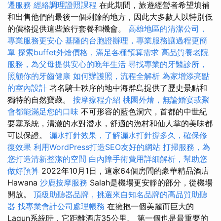
遷服務
經絡調理證照課程
在此期間，旅遊經營者希望填補
和出售他們的最後一個剩餘的地方，因此大多數人以特別低
的價格提供這些旅行套餐和機會。
高雄地區的清潔公司，
專業服務更安心
基隆的台胞證辦理，專業服務讓過程更簡
單
探索buffet外燴價格，滿足各種預算需求
高品質養老院
服務，為父母提供安心的晚年生活
尋找專業的牙醫診所，
照顧你的牙齒健康
如何辦護照，流程全解析
為家增添亮點
的室內設計
著名騎士秩序的地中海群島提供了歷史景點和
獨特的自然寶藏。
按摩療程介紹
桃園外燴，無論婚宴或聚
會都能滿足您的口味
不可形容的藍色洞穴，首都的中世紀
要塞系統，清澈的水對潛水，舒適的漁村和仙人掌的美味都
可以保證。
漏水打針效果，了解漏水打針撐多久，確保修
復效果
利用WordPress打造SEO友好的網站
打掃服務，為
您打造清新整潔的空間
白內障手術費用詳細解析，幫助您
做好預算
2022年10月1日，這家64個房間的豪華精品酒店
Hawana
沙鹿按摩服務
Salah是機場更安靜的部分，從機場
開放。
頂級助聽器品牌，挑選來自知名品牌的高品質助聽
器
找專業會計公司處理帳務
在擁抱一個美麗而巨大的
Lagun系統時，它距離酒店35公里。 第一個也是最重要的