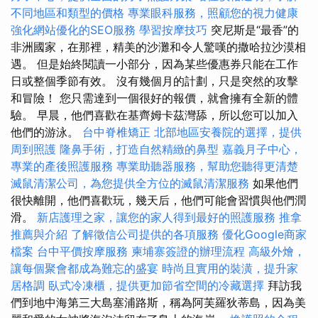
不同地區和類型的價格
專業眼科服務，照顧您的視力健康
強化網站優化的SEO服務
學習按摩技巧
突尼斯是“最香”的
非洲國家，在那裡，精美的沙灘和令人驚嘆的撒哈拉沙漠相
遇。 但是始終閱讀一小部分，因為某些優惠券只能在工作
日或整個季節有效。 沒有幾個月的計劃，只是突然的攻擊
和冒險！ 您只需達到一個很好的報價，就會擁有全新的體
驗。 早晨，他們喜歡在基齊姆卡茲灣舔，所以您可以加入
他們的游泳。
台中脊椎矯正
北部地區安養院的選擇，提供
周到照護
隆鼻手術，打造自然精緻的鼻型
嘉義月子中心，
專業的產後照護服務
專業助聽器服務，幫助您聽得更清楚
滅鼠清潔公司，為您提供全方位的滅鼠清潔服務
如果他們
很快離開，他們喜歡玩，幾天后，他們可能會習慣與他們潤
滑。
新店護理之家，讓您的家人得到最好的照護服務
推拿
推薦與介紹
了解徵信公司提供的各項服務
優化Google商家
檔案
台中平價按摩服務
柬埔寨簽證的辦理流程
高級外燴，
讓每個聚會都成為難忘的盛宴
時尚且實用的裝潢，提升家
居格調
臥式冷凍櫃，提供更加節省空間的冷藏選擇
拜訪我
們到地中海第三大島塞浦路斯，稱為阿芙羅狄蒂島，因為美