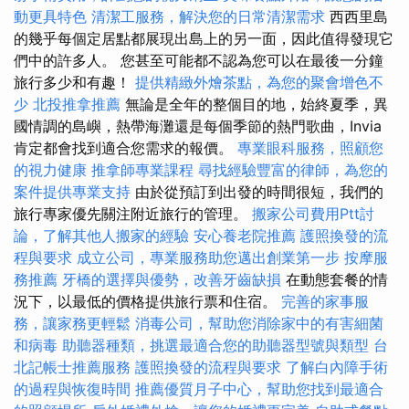
動更具特色
清潔工服務，解決您的日常清潔需求
西西里島
的幾乎每個定居點都展現出島上的另一面，因此值得發現它
們中的許多人。 您甚至可能都不認為您可以在最後一分鐘
旅行多少和有趣！
提供精緻外燴茶點，為您的聚會增色不
少
北投推拿推薦
無論是全年的整個目的地，始終夏季，異
國情調的島嶼，熱帶海灘還是每個季節的熱門歌曲，Invia
肯定都會找到適合您需求的報價。
專業眼科服務，照顧您
的視力健康
推拿師專業課程
尋找經驗豐富的律師，為您的
案件提供專業支持
由於從預訂到出發的時間很短，我們的
旅行專家優先關注附近旅行的管理。
搬家公司費用Ptt討
論，了解其他人搬家的經驗
安心養老院推薦
護照換發的流
程與要求
成立公司，專業服務助您邁出創業第一步
按摩服
務推薦
牙橋的選擇與優勢，改善牙齒缺損
在動態套餐的情
況下，以最低的價格提供旅行票和住宿。
完善的家事服
務，讓家務更輕鬆
消毒公司，幫助您消除家中的有害細菌
和病毒
助聽器種類，挑選最適合您的助聽器型號與類型
台
北記帳士推薦服務
護照換發的流程與要求
了解白內障手術
的過程與恢復時間
推薦優質月子中心，幫助您找到最適合