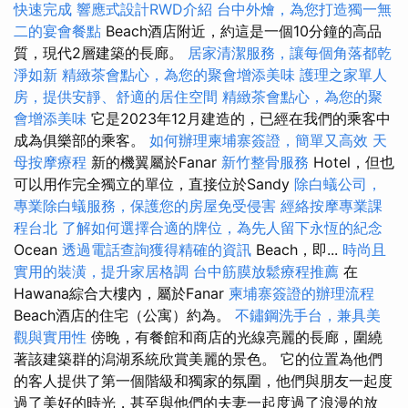
快速完成
響應式設計RWD介紹
台中外燴，為您打造獨一無
二的宴會餐點
Beach酒店附近，約這是一個10分鐘的高品
質，現代2層建築的長廊。
居家清潔服務，讓每個角落都乾
淨如新
精緻茶會點心，為您的聚會增添美味
護理之家單人
房，提供安靜、舒適的居住空間
精緻茶會點心，為您的聚
會增添美味
它是2023年12月建造的，已經在我們的乘客中
成為俱樂部的乘客。
如何辦理柬埔寨簽證，簡單又高效
天
母按摩療程
新的機翼屬於Fanar
新竹整骨服務
Hotel，但也
可以用作完全獨立的單位，直接位於Sandy
除白蟻公司，
專業除白蟻服務，保護您的房屋免受侵害
經絡按摩專業課
程台北
了解如何選擇合適的牌位，為先人留下永恆的紀念
Ocean
透過電話查詢獲得精確的資訊
Beach，即...
時尚且
實用的裝潢，提升家居格調
台中筋膜放鬆療程推薦
在
Hawana綜合大樓內，屬於Fanar
柬埔寨簽證的辦理流程
Beach酒店的住宅（公寓）約為。
不鏽鋼洗手台，兼具美
觀與實用性
傍晚，有餐館和商店的光線亮麗的長廊，圍繞
著該建築群的潟湖系統欣賞美麗的景色。 它的位置為他們
的客人提供了第一個階級和獨家的氛圍，他們與朋友一起度
過了美好的時光，甚至與他們的夫妻一起度過了浪漫的放