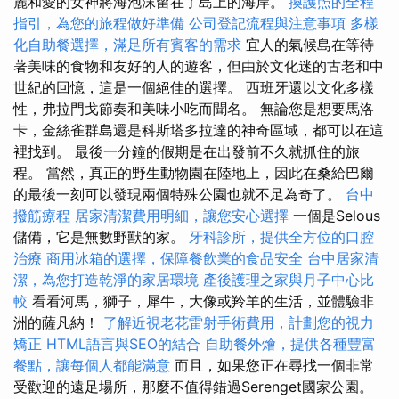
麗和愛的女神將海泡沫留在了島上的海岸。
換護照的全程
指引，為您的旅程做好準備
公司登記流程與注意事項
多樣
化自助餐選擇，滿足所有賓客的需求
宜人的氣候島在等待
著美味的食物和友好的人的遊客，但由於文化迷的古老和中
世紀的回憶，這是一個絕佳的選擇。 西班牙還以文化多樣
性，弗拉門戈節奏和美味小吃而聞名。 無論您是想要馬洛
卡，金絲雀群島還是科斯塔多拉達的神奇區域，都可以在這
裡找到。 最後一分鐘的假期是在出發前不久就抓住的旅
程。 當然，真正的野生動物園在陸地上，因此在桑給巴爾
的最後一刻可以發現兩個特殊公園也就不足為奇了。
台中
撥筋療程
居家清潔費用明細，讓您安心選擇
一個是Selous
儲備，它是無數野獸的家。
牙科診所，提供全方位的口腔
治療
商用冰箱的選擇，保障餐飲業的食品安全
台中居家清
潔，為您打造乾淨的家居環境
產後護理之家與月子中心比
較
看看河馬，獅子，犀牛，大像或羚羊的生活，並體驗非
洲的薩凡納！
了解近視老花雷射手術費用，計劃您的視力
矯正
HTML語言與SEO的結合
自助餐外燴，提供各種豐富
餐點，讓每個人都能滿意
而且，如果您正在尋找一個非常
受歡迎的遠足場所，那麼不值得錯過Serenget國家公園。