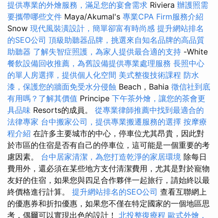
提供專業的外燴服務，滿足您的宴會需求
Riviera
辦護照需
要攜帶哪些文件
Maya/Akumal's
專業CPA Firm服務介紹
Snow
現代風裝潢設計，簡單卻富有時尚感
提升網站排名
的SEO公司
頂級助聽器品牌，挑選來自知名品牌的高品質
助聽器
了解失智症照護，為家人提供最合適的支持
-White
餐飲設備回收推薦，為舊設備提供專業處理服務
長照中心
的單人房選擇，提供個人化空間
美式整復技術課程
防水
漆，保護您的牆面免受水分侵蝕
Beach，Bahia
徵信社到底
有用嗎？了解其價值
Principe
下午茶外燴，讓您的茶會更
具品味
Resorts的成員。
從專業律師推薦中找到最適合的
法律專家
台中搬家公司，提供專業搬遷服務的選擇
按摩療
程介紹
在許多主要城市的中心，停車位尤其昂貴，因此對
於市區的住宿是否有自己的停車位，這可能是一個重要的考
慮因素。
台中居家清潔，為您打造乾淨的家居環境
除每日
費用外，還必須在某些地方支付清潔費用，尤其是對於寵物
友好的住宿，如果您與四足合作夥伴一起旅行，請始終以最
終價格進行計算。
提升網站排名的SEO公司
查看互聯網上
的優惠券和折扣優惠，如果您不僅在特定國家的一個地區思
考，偶爾可以實現出色的設計！
北投整復療程
歐式外燴，