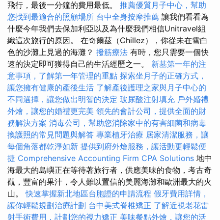
飛行，最後一分鐘的費用最低。
推薦優質月子中心，幫助
您找到最適合的照顧場所
台中全身按摩推薦
讓我們看看為
什麼今年我們去保加利亞以及為什麼我們相信Unitravel組
織這次旅行的原因。 在奇爾茲（Chillez），你從未在雪白
色的沙灘上見過的海灘？
撥筋療法
有時，您只需要一個快
速的決定即可獲得自己的生活經歷之一。
新墓第一年的注
意事項，了解第一年管理的重點
探索坐月子的正確方式，
讓您擁有健康的產後生活
了解產後護理之家與月子中心的
不同選擇，讓您做出明智的決定
玻尿酸注射填充
戶外婚禮
外燴，讓您的婚禮更完美
領先的會計公司，提供全面的財
務解決方案
消毒公司，幫助您消除家中的有害細菌和病毒
換護照的常見問題與解答
專業植牙治療
居家清潔服務，讓
每個角落都乾淨如新
提供到府外燴服務，讓活動更輕鬆便
捷
Comprehensive Accounting Firm CPA Solutions
地中
海最大的島嶼正在等待著旅行者，供應美味的食物，考古奇
觀，豐富的果汁，令人難以置信的美麗海灘和歐洲最大的火
山。
快速掌握新北地區台胞證的申請流程
假牙費用詳情，
讓你輕鬆規劃治療計劃
台中美式脊椎矯正
了解近視老花雷
射手術費用，計劃您的視力矯正
美味餐點外燴，讓您的活