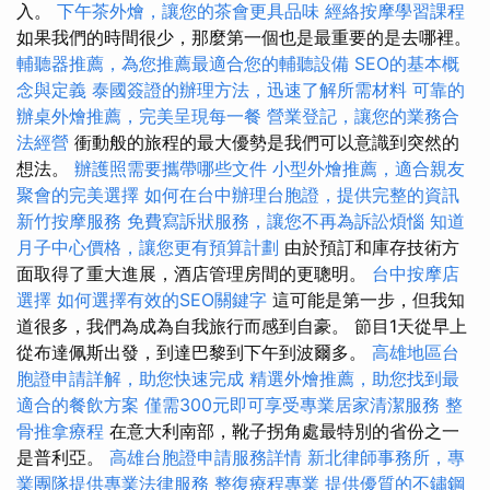
入。
下午茶外燴，讓您的茶會更具品味
經絡按摩學習課程
如果我們的時間很少，那麼第一個也是最重要的是去哪裡。
輔聽器推薦，為您推薦最適合您的輔聽設備
SEO的基本概
念與定義
泰國簽證的辦理方法，迅速了解所需材料
可靠的
辦桌外燴推薦，完美呈現每一餐
營業登記，讓您的業務合
法經營
衝動般的旅程的最大優勢是我們可以意識到突然的
想法。
辦護照需要攜帶哪些文件
小型外燴推薦，適合親友
聚會的完美選擇
如何在台中辦理台胞證，提供完整的資訊
新竹按摩服務
免費寫訴狀服務，讓您不再為訴訟煩惱
知道
月子中心價格，讓您更有預算計劃
由於預訂和庫存技術方
面取得了重大進展，酒店管理房間的更聰明。
台中按摩店
選擇
如何選擇有效的SEO關鍵字
這可能是第一步，但我知
道很多，我們為成為自我旅行而感到自豪。 節目1天從早上
從布達佩斯出發，到達巴黎到下午到波爾多。
高雄地區台
胞證申請詳解，助您快速完成
精選外燴推薦，助您找到最
適合的餐飲方案
僅需300元即可享受專業居家清潔服務
整
骨推拿療程
在意大利南部，靴子拐角處最特別的省份之一
是普利亞。
高雄台胞證申請服務詳情
新北律師事務所，專
業團隊提供專業法律服務
整復療程專業
提供優質的不鏽鋼