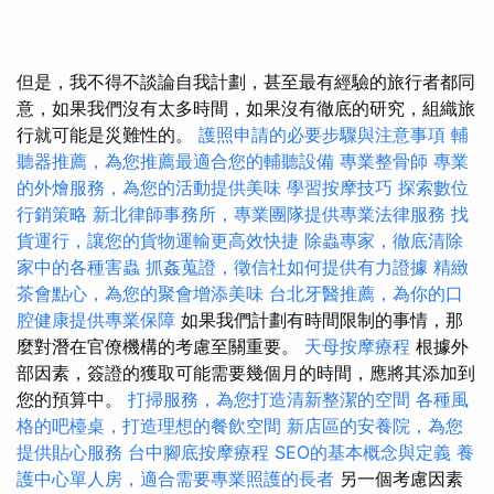
但是，我不得不談論自我計劃，甚至最有經驗的旅行者都同
意，如果我們沒有太多時間，如果沒有徹底的研究，組織旅
行就可能是災難性的。
護照申請的必要步驟與注意事項
輔
聽器推薦，為您推薦最適合您的輔聽設備
專業整骨師
專業
的外燴服務，為您的活動提供美味
學習按摩技巧
探索數位
行銷策略
新北律師事務所，專業團隊提供專業法律服務
找
貨運行，讓您的貨物運輸更高效快捷
除蟲專家，徹底清除
家中的各種害蟲
抓姦蒐證，徵信社如何提供有力證據
精緻
茶會點心，為您的聚會增添美味
台北牙醫推薦，為你的口
腔健康提供專業保障
如果我們計劃有時間限制的事情，那
麼對潛在官僚機構的考慮至關重要。
天母按摩療程
根據外
部因素，簽證的獲取可能需要幾個月的時間，應將其添加到
您的預算中。
打掃服務，為您打造清新整潔的空間
各種風
格的吧檯桌，打造理想的餐飲空間
新店區的安養院，為您
提供貼心服務
台中腳底按摩療程
SEO的基本概念與定義
養
護中心單人房，適合需要專業照護的長者
另一個考慮因素