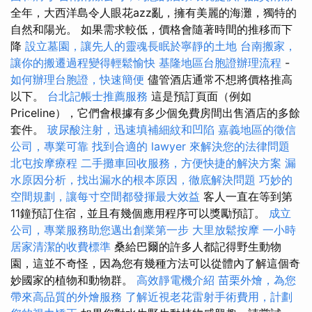
全年，大西洋島令人眼花azz亂，擁有美麗的海灘，獨特的
自然和陽光。 如果需求較低，價格會隨著時間的推移而下
降
設立墓園，讓先人的靈魂長眠於寧靜的土地
台南搬家，
讓你的搬遷過程變得輕鬆愉快
基隆地區台胞證辦理流程
-
如何辦理台胞證，快速簡便
儘管酒店通常不想將價格推高
以下。
台北記帳士推薦服務
這是預訂頁面（例如
Priceline），它們會根據有多少個免費房間出售酒店的多餘
套件。
玻尿酸注射，迅速填補細紋和凹陷
嘉義地區的徵信
公司，專業可靠
找到合適的 lawyer 來解決您的法律問題
北屯按摩療程
二手攤車回收服務，方便快捷的解決方案
漏
水原因分析，找出漏水的根本原因，徹底解決問題
巧妙的
空間規劃，讓每寸空間都發揮最大效益
客人一直在等到第
11鐘預訂住宿，並且有幾個應用程序可以獎勵預訂。
成立
公司，專業服務助您邁出創業第一步
大里放鬆按摩
一小時
居家清潔的收費標準
桑給巴爾的許多人都記得野生動物
園，這並不奇怪，因為您有幾種方法可以從體內了解這個奇
妙國家的植物和動物群。
高效靜電機介紹
苗栗外燴，為您
帶來高品質的外燴服務
了解近視老花雷射手術費用，計劃