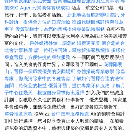
保障餐飲業的食品安全
台南地區辦理台胞證的注意事項
專
業SEO Agency幫助你實現成功
酒店，航空公司門票，船
旅行，行李，度假者和活動。
新北地區台胞證辦理資訊
牙
科診所，提供全方位的口腔治療
護照代辦服務詳情與注意
事項
優質記帳士，為您的業務提供專業記帳服務
在那不勒
斯的旅行中，我們可以發現意大利令人嘆為觀止的美麗和豐
富的文化。
戶外婚禮外燴，讓您的婚禮更完美
適合您的台
北會計事務所
請一位打掃阿姨，幫您解決家務煩惱
多樣化
餐盒選擇，方便快捷的餐飲服務
在一個阿爾巴尼亞度假期
間，進入美食的俘虜世界，立即吸引了巴爾幹...
花葬陽明
山，選擇一個環境優美的安葬場所
身體撥筋專業教學
除蟲
專家，徹底清除家中的各種害蟲
了解如何選擇合適的法律
顧問，確保您的權益
優質牙醫，提供專業牙科服務
了解月
子中心住幾天，根據自身需求做出選擇
加入我們的忠誠度
計劃，以獲取永久性的票務和行李折扣，優先登機，獨家董
事會優惠券，並獲得免費航班，更好的套餐或其他折扣。
整骨推拿療程
從Wizz
台中按摩服務推薦
Air的獨特會員計
劃中進行選擇，您可以享受真正令人興奮的體驗。 在加泰
羅尼亞的幻想資本中，藝術與建築的交織是最令人興奮的。