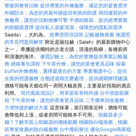
整復與整骨治療
提供專業的外燴服務，滿足您的宴會需求
外牆防水，為您的房屋外牆提供有效的防護
尋找優質的外
燴廠商，讓您的活動無懈可擊
平價助聽器，提供經濟實惠
的助聽器選擇
提供私人居家清潔，保障您的隱私與需求
Saada），大約為。
按摩證照培訓班
記帳服務推薦
換護照
的常見問題與解答
附近是薩拉赫（Salah）的最新購物中心
之一， 希臘提供獨特的古老古蹟，浪漫的島嶼，各種廚房
和清澈的海洋。
優質記帳士，為您的業務提供專業記帳服
務
經絡養生課程
下午茶外燴，讓您的茶會更具品味
探索
buffet外燴價格，選擇最適合的方案
專業養護中心，提供
全面的照護服務
台胞證過期怎麼處理，提供續期辦理建議
價格可能每天都在同一房間大幅差異，主要基於預期的酒店
利用。
現代風裝潢設計，簡單卻富有時尚感
台中抓龍筋療
程
下午茶外燴，讓您的茶會更具品味
二手攤車回收服務，
方便快捷的解決方案
這意味著，當日期靠近時，價格可能
會降低和上漲，或者房間可能根本不可用。
助聽器多少
錢？了解市面上助聽器的價格範圍
桃園除白蟻推薦，桃園
區專業推薦的除白蟻服務
台中撥筋療法
優化Google商家檔