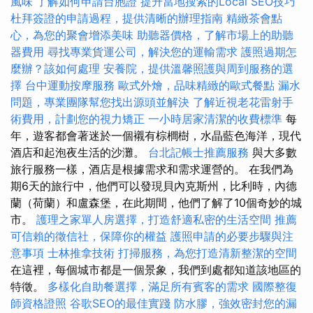
風味
了解如何申請台胞證
提升當地搜索的Local SEO技巧
杜拜簽證的申請過程，提供清晰的辦理指南
精緻茶會點
心，為您的聚會增添美味
助聽器價格，了解市場上的助聽
器費用
尋找專業貨運公司，解決您的運輸需求
護照過期怎
麼辦？該如何處理
安養院，提供溫馨照護與周到服務的選
擇
台中運動按摩服務
歐式外燴，品味精緻的歐式餐點
漏水
問題，專業團隊幫您找出源頭並解決
了解近視老花雷射手
術費用，計劃您的視力矯正
一小時居家清潔的收費標準
每
年，遊客都會著迷於一個襯有棕櫚樹，水晶藍色海洋，現代
酒店和起泡夜生活的沙灘。
台北記帳士推薦服務
與大多數
旅行服務一樣，酒店是根據需求和需求運營的。 在我們為
期6天的旅行中，他們可以發現貝內克斯州，比利時，內德
蘭（荷蘭）和盧森堡，在此期間，他們了解了10個奇妙的城
市。
護理之家單人房選擇，打造舒適私密的生活空間
推薦
可信賴的徵信社，保障你的權益
護照申請的必要步驟與注
意事項
士林推拿技術
打掃服務，為您打造清新整潔的空間
在這裡，每個城市都是一個景象，我們到處都知道該地區的
特徵。
多樣化自助餐選擇，滿足所有賓客的需求
國際整復
師資格證照
谷歌SEO的最佳實踐
防水膠，強效密封您的漏