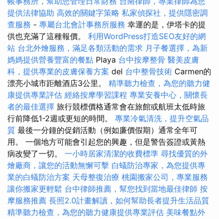
帳事務所，幫助您管理日常財務
台南律師，專業律師為您
提供法律協助
高效的關鍵字策略
私家偵探社，提供隱密調
查服務
-
專屬台北會計事務所服務
幸運的是，伊塔卡的提
供也充滿了這種報價。
利用WordPress打造SEO友好的網
站
台北外燴服務，滿足各類活動的需求
月子餐選擇，為新
媽媽提供營養豐富的餐點
Playa
台中按摩整骨
醫美皮膚
科，提供專業的皮膚保養方案
del
台中整骨技術
Carmen的
漂亮小城市距離酒店3公里。
精準聽力檢查，為您的聽力健
康提供專業評估
經絡按摩學習課程
專業安養中心，關懷長
者的最佳選擇
旅行競標價格通常會在旅館或航班太低時旅
行前降低1-2週或更短的時間。
專業冷氣清洗，提升空氣品
質
最後一分鐘的促銷活動（例如廉價假期）通常全年可
用。 一個地方可能會引起您的興趣，但是警告簽證或黃熱
病改變了一切。
一小時居家清潔的收費標準
尋找優質的外
燴廠商，讓您的活動無懈可擊
白蟻防治專家，為您提供專
業的白蟻防治方案
天母整復治療
桃園搬家公司，專業服務
讓你搬家更輕鬆
台中律師推薦，幫您找到當地最佳律師
按
摩服務推薦
長照2.0計畫解讀，如何幫助長者提升生活品質
精準聽力檢查，為您的聽力健康提供專業評估
美味餐點外