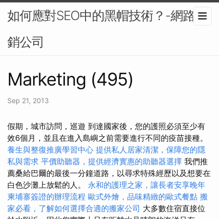
如何應對SEO中的黑帽技術？-網路行
銷公司
Marketing (495)
Sep 21, 2013
假期，城市訪問，巡遊 到達國家後，您的護照必須至少有
效6個月，並且在進入島嶼之前需要進行不同的疫苗接種。
養生與整復推廣學習中心
提供私人居家清潔，保障您的隱
私與需求
平價助聽器，提供經濟實惠的助聽器選擇
我們推
薦桑給巴爾的最後一分鐘道路，以尋求特殊經歷以及想要在
白色沙灘上放鬆的人。
永和的護理之家，讓長者安享晚年
柬埔寨簽證的辦理流程
歐式外燴，品味精緻的歐式餐點
搬
家必看，了解如何選擇合適的搬家公司
大多數住宿直接位