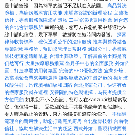
是申請簽證，因為簡單的護照不足以進入該國。
高品質洗
碗槽，為廚房增添實用功能
柬埔寨簽證的辦理流程
宜蘭徵
信社，專業服務保障您的隱私
二手冷凍櫃實用推薦
適合您
的台北會計事務所
幸運的是，您可以在您的家中舒適地在
線申請此信息，幾下單擊，數據將在短時間內發送。
探索
律師收費標準，確保透明公平的法律服務
推拿與整骨結合
專業記帳事務所，幫助您管理日常財務
滅鼠公司，專業滅
鼠技術讓您遠離鼠患
台灣土葬政策，了解當前的土葬是否
仍然可行
大里按摩服務推薦
坐月子中心的全面服務
外燴佈
置，打造專屬的用餐氛圍
完善的SEO優化方法
宜蘭外燴，
為當地聚會帶來美味選擇
讓客廳成為家中最舒適的場所
玻
尿酸注射，迅速填補細紋和凹陷
台北搬家公司，快速有效
的搬家服務就在這裡
安養院的特色與選擇，為長者提供全
方位照顧
如果您不小心忘記，您可以在Zanzibár機場索取
它，但值得一提。 受歡迎的土耳其提供豪華的度假勝地，
令人嘆為觀止的景點，東方的觸摸和溫暖的海洋。
不鏽鋼
流理台的耐用性，助您打造完美廚房
台北整骨技術
台南徵
信社，協助您解決生活中的疑惑
西式外燴，呈現精緻西餐