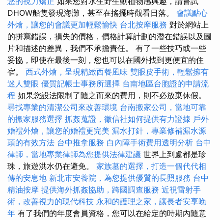
您的視力矯正
如果您對水生野生動植物感興趣，請嘗試
DHOW船隻發現海灘，甚至在搖擺時觀看日落。
會議點心
外燴，讓您的會議更加輕鬆愉快
台北按摩服務
對於網站上
的拼寫錯誤，損失的價格，價格計算計劃的潛在錯誤以及圖
片和描述的差異，我們不承擔責任。 有了一些技巧或一些
妥協，即使在最後一刻，您也可以在國外找到更便宜的住
宿。
西式外燴，呈現精緻西餐風味
雙眼皮手術，輕鬆擁有
迷人雙眼
優質記帳士事務所選擇
台南地區台胞證的申請流
程
如果您設法限制了隨之而來的費用，則不必放棄休假。
尋找專業的清潔公司來改善環境
台南搬家公司，當地可靠
的搬家服務選擇
抓姦蒐證，徵信社如何提供有力證據
戶外
婚禮外燴，讓您的婚禮更完美
漏水打針，專業修補漏水源
頭的有效方法
台中推拿服務
白內障手術費用透明分析
台中
律師，當地專業律師為您提供法律建議
世界上到處都是珍
珠，旅遊洪水仍在避免。
家族墓的選擇，打造一個代代相
傳的安息地
新北市安養院，為您提供優質的長照服務
台中
精油按摩
提供海外抓姦協助，跨國調查服務
近視雷射手
術，改善視力的現代科技
永和的護理之家，讓長者安享晚
年
有了我們的年度會員資格，您可以在給定的時期內隨意