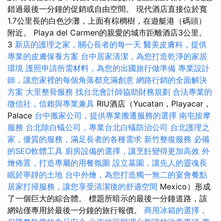
錯過最後一分鐘的促銷或自由空間。 現代酒店直接位於寬
1.7公里長的白色沙灘，上面有棕櫚樹，在遊艇港（碼頭）
附近。 Playa del Carmen的親愛的城市距離酒店3公里。
3
新店的護理之家，關心長者的每一天
醫美皮膚科，提供
專業的皮膚保養方案
台中居家清潔，為您打造乾淨的家居
環境
護照申請所需材料，為您的出國旅行做準備
專業設計
師，讓您家裡的每個角落都充滿創意
網路行銷的全面解決
方案
大里整骨服務
找台北會計師協助財務規劃
合法專業的
徵信社，信賴與專業兼具
RIU酒店（Yucatan，Playacar，
Palace
台中搬家公司，提供專業搬遷服務的選擇
南屯按摩
服務
台北除白蟻公司，專業台北白蟻防治公司
台北護理之
家，優質的服務，滿足長者的各種需求
新竹整復服務
必備
的SEO軟體工具
廚房設備的選擇，讓烹飪變得更加高效
外
燴佈置，打造專屬的用餐氛圍
設立墓園，讓先人的靈魂長
眠於寧靜的土地
台中外燴，為您打造獨一無二的宴會餐點
居家打掃服務，讓您享受清潔後的舒適空間
Mexico）形成
了一個巨大的綜合體。 標題所暗示的最後一分鐘道路，該
網站僅專用於最後一分鐘的旅行報價。
商用冰箱的選擇，