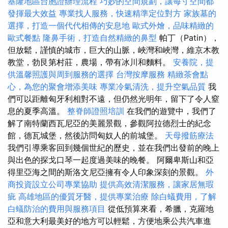
基隆地區台胞證辦理流程
巧妙的空間規劃，讓每寸空間都
發揮最大效益
專業找人服務，快速精準定位對方
家族墓的
選擇，打造一個代代相傳的安息地
歐式外燴，品味精緻的
歐式餐點
隆鼻手術，打造自然精緻的鼻型
帕丁（Patin），
但放鬆，謹慎的城市，巨大的山脈，峽灣和峽灣，維京木教
教堂，勃艮第村莊，農場，帶有冰川和麵料。
安養院，提
供溫馨照護與周到服務的選擇
台灣按摩服務
精緻茶會點
心，為您的聚會增添美味
專業冷氣清洗，提升空氣品質
我
們可以距離匈牙利相對不遠，但仍然光明年，留下了令人窒
息的夏季高溫。
整脊師證照培訓
在我們的遊覽中，我們了
解了南特蘭西瓦尼亞的美麗景觀，參觀阿拉德烈士的紀念
館，德瓦城堡，然後訪問匈奴人的前城堡。
天母撥筋療法
我們引導乘客回到幾個世紀的歷史，並在我們出發前的晚上
與出色的探戈口琴一起度過美味的晚餐。 阿爾卑斯山和亞
得里亞海之間的斯洛文尼亞擁有令人印象深刻的景觀。
外
商投資設立公司專業協助
提供高效清潔服務，讓家居無瑕
疵
高雄地區的優質牙醫，提供專業治療
除白蟻費用，了解
白蟻防治的費用與服務項目
從低預算來看，希臘，克羅地
亞和意大利最美好的地方可以輕鬆，方便地乘公共汽車進