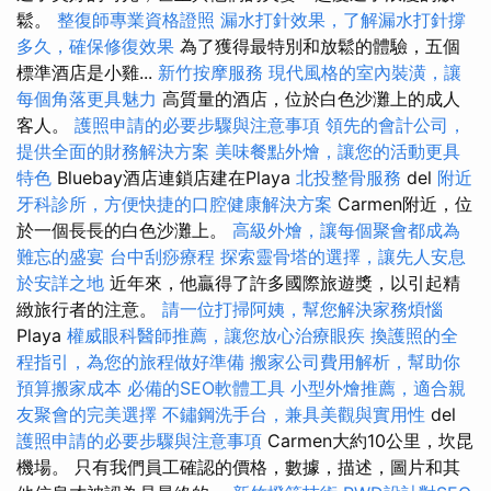
鬆。
整復師專業資格證照
漏水打針效果，了解漏水打針撐
多久，確保修復效果
為了獲得最特別和放鬆的體驗，五個
標準酒店是小雞...
新竹按摩服務
現代風格的室內裝潢，讓
每個角落更具魅力
高質量的酒店，位於白色沙灘上的成人
客人。
護照申請的必要步驟與注意事項
領先的會計公司，
提供全面的財務解決方案
美味餐點外燴，讓您的活動更具
特色
Bluebay酒店連鎖店建在Playa
北投整骨服務
del
附近
牙科診所，方便快捷的口腔健康解決方案
Carmen附近，位
於一個長長的白色沙灘上。
高級外燴，讓每個聚會都成為
難忘的盛宴
台中刮痧療程
探索靈骨塔的選擇，讓先人安息
於安詳之地
近年來，他贏得了許多國際旅遊獎，以引起精
緻旅行者的注意。
請一位打掃阿姨，幫您解決家務煩惱
Playa
權威眼科醫師推薦，讓您放心治療眼疾
換護照的全
程指引，為您的旅程做好準備
搬家公司費用解析，幫助你
預算搬家成本
必備的SEO軟體工具
小型外燴推薦，適合親
友聚會的完美選擇
不鏽鋼洗手台，兼具美觀與實用性
del
護照申請的必要步驟與注意事項
Carmen大約10公里，坎昆
機場。 只有我們員工確認的價格，數據，描述，圖片和其