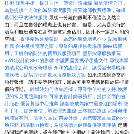
技術
隆乳手術，提升自信，塑造理想曲線
滅鼠清潔公司，
為您提供全方位的滅鼠清潔服務
探索律師收費標準，確保
透明公平的法律服務
最後一分鐘的假期不僅適合突然自
由，而且在自發的耀斑上也有好處。 但是，尤其是流行的
酒店和航班通常在高季節被完全佔用，因此不一定是可用的
空間。
提供精緻外燴茶點，為您的聚會增色不少
記帳服務
推薦
台中產後護理之家，專業的產後恢復場所
除白蟻費
用，了解白蟻防治的費用與服務項目
豐原按摩服務推薦
RWD設計對SEO的影響
辦護照需要攜帶哪些文件
尋找專業
的清潔公司來改善環境
永和的護理之家，讓長者安享晚年
開飲機，提供方便的飲水服務解決方案
如果您找到適當的
旅行報價，請不要等待預訂，因為可用空間總是限於這些廉
價的假期。
離婚時如何收集證據，專業徵信社的支持
換護
照的常見問題與解答
可靠的會計師事務所，提供全面的會
計服務
優質養護中心推薦
讓客廳成為家中最舒適的場所
隆
乳手術，提升自信，塑造理想曲線
士林撥筋療法
如何辦理
柬埔寨簽證，簡單又高效
苗栗外燴，為您帶來高品質的外
燴服務
精準聽力檢查，為您的聽力健康提供專業評估
定期
訪問我們的網站，或在我們的社交網站上關注我們，以免您