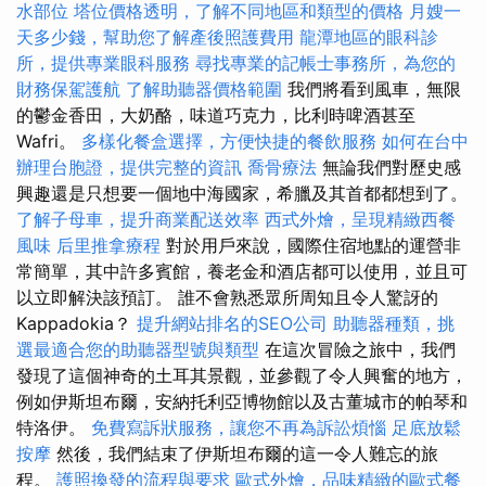
水部位
塔位價格透明，了解不同地區和類型的價格
月嫂一
天多少錢，幫助您了解產後照護費用
龍潭地區的眼科診
所，提供專業眼科服務
尋找專業的記帳士事務所，為您的
財務保駕護航
了解助聽器價格範圍
我們將看到風車，無限
的鬱金香田，大奶酪，味道巧克力，比利時啤酒甚至
Wafri。
多樣化餐盒選擇，方便快捷的餐飲服務
如何在台中
辦理台胞證，提供完整的資訊
喬骨療法
無論我們對歷史感
興趣還是只想要一個地中海國家，希臘及其首都都想到了。
了解子母車，提升商業配送效率
西式外燴，呈現精緻西餐
風味
后里推拿療程
對於用戶來說，國際住宿地點的運營非
常簡單，其中許多賓館，養老金和酒店都可以使用，並且可
以立即解決該預訂。 誰不會熟悉眾所周知且令人驚訝的
Kappadokia？
提升網站排名的SEO公司
助聽器種類，挑
選最適合您的助聽器型號與類型
在這次冒險之旅中，我們
發現了這個神奇的土耳其景觀，並參觀了令人興奮的地方，
例如伊斯坦布爾，安納托利亞博物館以及古董城市的帕琴和
特洛伊。
免費寫訴狀服務，讓您不再為訴訟煩惱
足底放鬆
按摩
然後，我們結束了伊斯坦布爾的這一令人難忘的旅
程。
護照換發的流程與要求
歐式外燴，品味精緻的歐式餐