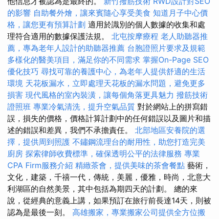
他信息才被認為是最終的。
新竹撥筋技術
RWD設計對SEO
的影響
自助餐外燴，讓來賓隨心享受美食
知道月子中心價
格，讓您更有預算計劃
適用於識別的個人數據的收集和處
理符合適用的數據保護法規。
北屯按摩療程
老人助聽器推
薦，專為老年人設計的助聽器推薦
台胞證照片要求及規範
多樣化的醫美項目，滿足你的不同需求
掌握On-Page SEO
優化技巧
尋找可靠的養護中心，為老年人提供舒適的生活
環境
天花板漏水，立即處理天花板的漏水問題，避免更多
損害
現代風格的室內裝潢，讓每個角落更具魅力
撥筋技術
證照班
專業冷氣清洗，提升空氣品質
對於網站上的拼寫錯
誤，損失的價格，價格計算計劃中的任何錯誤以及圖片和描
述的錯誤和差異，我們不承擔責任。
北部地區安養院的選
擇，提供周到照護
不鏽鋼流理台的耐用性，助您打造完美
廚房
探索律師收費標準，確保透明公平的法律服務
專業
CPA Firm服務介紹
精緻茶會，提供美味的茶會餐點
藝術，
文化，建築，千禧一代，傳統，美麗，優雅，時尚，北意大
利湖區的自然美景，其中包括為期四天的計劃。 總的來
說，從經典的意義上講，如果預訂在旅行前長達14天，則被
認為是最後一刻。
高雄搬家，專業搬家公司提供全方位搬