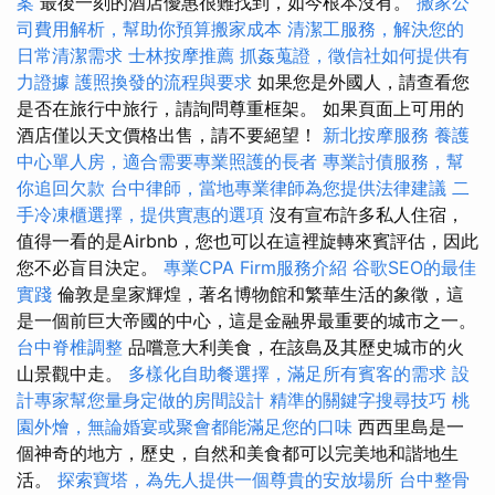
案
最後一刻的酒店優惠很難找到，如今根本沒有。
搬家公
司費用解析，幫助你預算搬家成本
清潔工服務，解決您的
日常清潔需求
士林按摩推薦
抓姦蒐證，徵信社如何提供有
力證據
護照換發的流程與要求
如果您是外國人，請查看您
是否在旅行中旅行，請詢問尊重框架。 如果頁面上可用的
酒店僅以天文價格出售，請不要絕望！
新北按摩服務
養護
中心單人房，適合需要專業照護的長者
專業討債服務，幫
你追回欠款
台中律師，當地專業律師為您提供法律建議
二
手冷凍櫃選擇，提供實惠的選項
沒有宣布許多私人住宿，
值得一看的是Airbnb，您也可以在這裡旋轉來賓評估，因此
您不必盲目決定。
專業CPA Firm服務介紹
谷歌SEO的最佳
實踐
倫敦是皇家輝煌，著名博物館和繁華生活的象徵，這
是一個前巨大帝國的中心，這是金融界最重要的城市之一。
台中脊椎調整
品嚐意大利美食，在該島及其歷史城市的火
山景觀中走。
多樣化自助餐選擇，滿足所有賓客的需求
設
計專家幫您量身定做的房間設計
精準的關鍵字搜尋技巧
桃
園外燴，無論婚宴或聚會都能滿足您的口味
西西里島是一
個神奇的地方，歷史，自然和美食都可以完美地和諧地生
活。
探索寶塔，為先人提供一個尊貴的安放場所
台中整骨