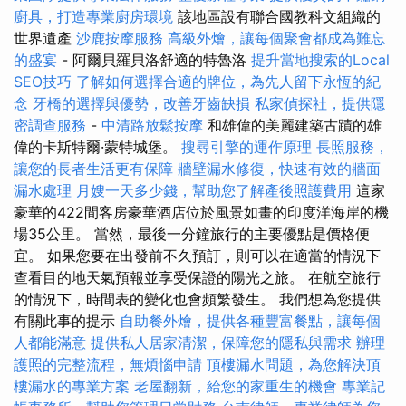
廚具，打造專業廚房環境
該地區設有聯合國教科文組織的
世界遺產
沙鹿按摩服務
高級外燴，讓每個聚會都成為難忘
的盛宴
- 阿爾貝羅貝洛舒適的特魯洛
提升當地搜索的Local
SEO技巧
了解如何選擇合適的牌位，為先人留下永恆的紀
念
牙橋的選擇與優勢，改善牙齒缺損
私家偵探社，提供隱
密調查服務
-
中清路放鬆按摩
和雄偉的美麗建築古蹟的雄
偉的卡斯特爾·蒙特城堡。
搜尋引擎的運作原理
長照服務，
讓您的長者生活更有保障
牆壁漏水修復，快速有效的牆面
漏水處理
月嫂一天多少錢，幫助您了解產後照護費用
這家
豪華的422間客房豪華酒店位於風景如畫的印度洋海岸的機
場35公里。 當然，最後一分鐘旅行的主要優點是價格便
宜。 如果您要在出發前不久預訂，則可以在適當的情況下
查看目的地天氣預報並享受保證的陽光之旅。 在航空旅行
的情況下，時間表的變化也會頻繁發生。 我們想為您提供
有關此事的提示
自助餐外燴，提供各種豐富餐點，讓每個
人都能滿意
提供私人居家清潔，保障您的隱私與需求
辦理
護照的完整流程，無煩惱申請
頂樓漏水問題，為您解決頂
樓漏水的專業方案
老屋翻新，給您的家重生的機會
專業記