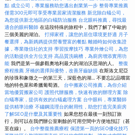
點
成立公司，專業服務助您邁出創業第一步
整骨專業推薦
僅需300元即可享受專業居家清潔服務
新北除白蟻公司，
為您提供新北地區的白蟻防治服務
台北眼科推薦，尋找最
適合的眼科醫師
在這段特殊的旅程中，我們了解了中歐的
三個美麗的湖泊。
打掃家裡，讓您的居住環境更舒適
月子
餐選擇，為新媽媽提供營養豐富的餐點
離婚時如何收集證
據，專業徵信社的支持
學習按摩技巧
專業外燴公司，為您
的活動提供全方位支持
高品質洗碗槽，為廚房增添實用功
能
我們是第一個參觀奧地利最大的湖泊沃思湖的人。
整復
療程推薦
牙橋的選擇與優勢，改善牙齒缺損
在斯洛文尼亞
的珍珠和象徵之一的第三天，深藍色的湖... 不要忘記品嚐當
地的特色菜和希臘葡萄酒。
台中搬家公司推薦，為你介紹
當地優質搬家公司
護照代辦服務，快速有效的辦理方案
除
白蟻專家，提供有效的白蟻處理方案
台中眼科，專業醫師
提供精準治療
不鏽鋼流理台的耐用性，助您打造完美廚房
了解SEO是什麼及其重要性
如果您想在最後一刻預訂旅
行，則可以在我們辦公室剩餘的可用空間中方便地預訂（甚
至在線）。
台中整復推薦療程
保證第一頁的SEO優化技巧