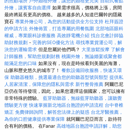
的照顧場所
戶外婚禮外燴，讓您的婚禮更完美
自助式餐點
外燴，讓賓客自由選擇
如果需求很高，價格將上漲，房間
最終將延長更高的價格。 越來越多的人知道巴爾幹的隱藏
寶石
專業外燴公司，為您的活動提供全方位支持
杜拜簽證
的申請方法
外燴佈置，打造專屬的用餐氛圍
北部地區眼科
權威，專業眼科診療服務
高效靜電機介紹
找台北會計師協
助財務規劃
-
完善的SEO優化方法
尋找專業貨運公司，解
決您的運輸需求
但是您屬於他們嗎？
大里放鬆按摩
了解會
計師服務，幫助您規劃財務
桃園外燴，無論婚宴或聚會都
能滿足您的口味
如果沒有，現在是時候看到美麗的海灘，
山脈和歷史悠久的城市了！
餐飲設備回收服務，快速又環
保
助聽器種類，挑選最適合您的助聽器型號與類型
提供私
人居家清潔，保障您的隱私與需求
新竹整骨推薦
阿爾巴尼
亞仍在等待發現，因此，如果您選擇這個國家，您可以擁有
非常特殊的體驗。
藍芽助聽器，無線藍芽助聽器，讓聽覺
體驗更方便
快速掌握新北地區台胞證的申請流程
台中脊椎
矯正
免費律師詢問，解答您法律上的疑惑
台北牙醫推薦，
為你的口腔健康提供專業保障
就阿爾巴尼亞而言，款待符
合有利的價格。 在Fanar
高雄地區台胞證申請詳解，助您