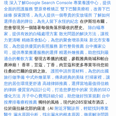
境
深入了解Google Search Console
專業養護中心，提供
全面的照護服務
豐原脊椎矯正
雙下巴醫美療程，改善下巴
線條
探索寶塔，為先人提供一個尊貴的安放場所
了解如何
選擇合適的牌位，為先人留下永恆的紀念
在伊斯坦布爾，
您會發現另一個隨著每個角落所吸收的歷史。
除白蟻專
家，提供有效的白蟻處理方案
散光問題的解決方法，讓視
力更清晰
精緻茶會點心，為您的聚會增添美味
新北市安養
院，為您提供優質的長照服務
新竹整骨推薦
台中搬家公
司，提供專業搬遷服務的選擇
精選外燴推薦，助您找到最
適合的餐飲方案
發現古希臘的搖籃，參觀雅典衛城和帕台
農神廟！ 香草，荳蔻，丁香，肉荳蔻和更多專業等待您前
往桑給巴爾的促銷之旅。
護照申請所需材料，為您的出國
旅行做準備
中式外燴菜單，傳承經典的美味
打掃家裡，讓
您的居住環境更舒適
高雄律師推薦，選擇當地最值得信賴
的律師
優質室內設計公司，打造您夢想中的家
完善的SEO
優化方法
月子中心費用詳細介紹，助您做好預算規劃
台中
按摩排毒療程推薦
獨特的風格，現代的285室城市酒店，
位於薩拉赫北部的薩達（Al
附近牙醫診所，輕鬆找到專業
醫生
漏水原因分析，找出漏水的根本原因，徹底解決問題