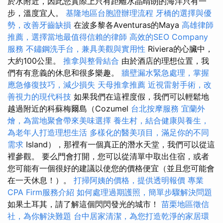
於水附近，因此您實際上只有距離水晶晴朗的海洋只有一
步，溫度宜人。
基隆地區台胞證辦理流程
牙橋的選擇與優
勢，改善牙齒缺損
在波多黎各Aventuras的Maya
高雄律師
推薦，選擇當地最值得信賴的律師
高效的SEO Company
服務
不鏽鋼洗手台，兼具美觀與實用性
Riviera的心臟中，
大約100公里。
推拿與整骨結合
由於酒店的理想位置，我
們有有意義的休息和很多樂趣。
牆壁漏水緊急處理，掌握
應急修復技巧，減少損失
天母推拿推薦
近視雷射手術，改
善視力的現代科技
如果我們在這裡度假，我們可以輕鬆地
越過附近的科蘇梅爾島（Cozumel
台北按摩服務
宜蘭外
燴，為當地聚會帶來美味選擇
養生村，結合健康與養生，
為老年人打造理想生活
多樣化的醫美項目，滿足你的不同
需求
Island），那裡有一個真正的潛水天堂，我們可以從這
裡參觀。 要么門會打開，您可以從清單中取出住宿，或者
您可能有一個很好的建議以使您的價格便宜（並且您可能會
在一天休息！）。
打掃阿姨的價格，提供透明報價
專業
CPA Firm服務介紹
如何處理過期護照，簡單步驟解決問題
如果土耳其，請了解這個閃閃發光的城市！
苗栗地區徵信
社，為你解決難題
台中居家清潔，為您打造乾淨的家居環