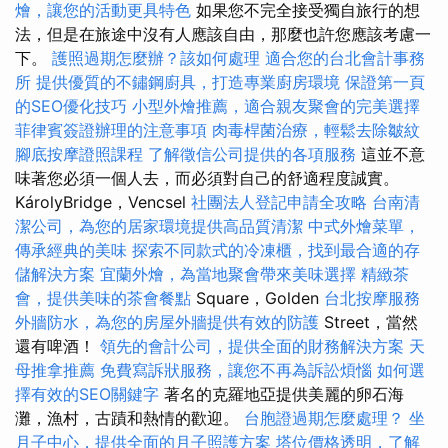
燴，讓您的活動更具特色
如果您不完全接受獨自旅行的想
法，但是在旅途中沒有人應該自由，那麼也許您應該考慮一
下。
護照過期怎麼辦？該如何處理
適合您的台北會計事務
所
提供優質的不鏽鋼廚具，打造專業廚房環境
保證第一頁
的SEO優化技巧
小型外燴推薦，適合親友聚會的完美選擇
菲律賓簽證辦理的注意事項
肉毒桿菌治療，輕鬆去除皺紋
腳底按摩證照課程
了解徵信公司提供的各項服務
這並不意
味著您必須一個人去，而必須對自己的舒適程度誠實。
KárolyBridge，Vencsel
社團法人登記申請全攻略
台南清
潔公司，為您的居家環境提供高品質清潔
中式外燴菜單，
傳承經典的美味
探索不同款式的冷凍櫃，找到最合適的存
儲解決方案
宜蘭外燴，為當地聚會帶來美味選擇
精緻茶
會，提供美味的茶會餐點
Square，Golden
台北按摩服務
外牆防水，為您的房屋外牆提供有效的防護
Street，當然
還有啤酒！
領先的會計公司，提供全面的財務解決方案
天
母推拿推薦
免費寫訴狀服務，讓您不再為訴訟煩惱
如何選
擇有效的SEO關鍵字
著名的克羅地亞提供美麗的卵石海
灘，漁村，古蹟和熱情的歡迎。
台胞證過期怎麼處理？
坐
月子中心，提供全面的月子照護方案
塔位價格透明，了解