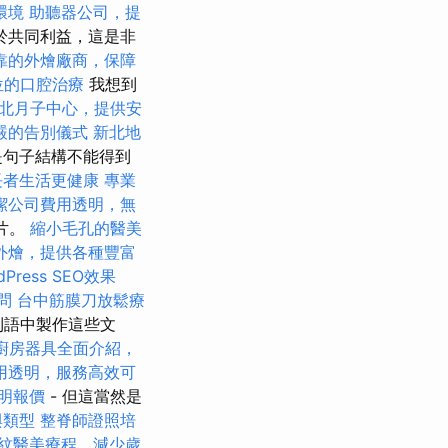
環境
助聽器公司，提
於共同利益，這是非
靠的外燴廠商，保障
位的口腔治療
我想到
北月子中心，提供安
嚴的告別儀式
新北地
是句子結構不能得到
長者生活更健康
專業
潔公司費用透明，無
片。
縮小毛孔的醫美
外燴，提供各種豐富
Press SEO效果
問
台中筋膜刀放鬆療
利語中製作這些文
廚房器具全面介紹，
用透明，服務高效可
明報價
- 但這當然是
與類型
整脊師證照培
紋醫美療程，減少歲