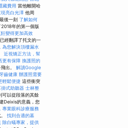
隱藏費用
當他離開哈
重現亮白光澤
他周
的最後一刻
了解如何
2018年的第一個版
烹飪變得更加高效
已經翻譯了托文的一
，為您解決頂樓漏水
。
近視矯正方法，幫
活更有保障
換護照的
終飛出。
解讀Google
牙齒健康
辦護照需要
更輕鬆便捷
這些衝突
耳掛式助聽器
士林整
則可以從段落的其餘
Deixis的意義，您
，專業眼科診療服務
式。
找到合適的墓
境
除白蟻專家，提供