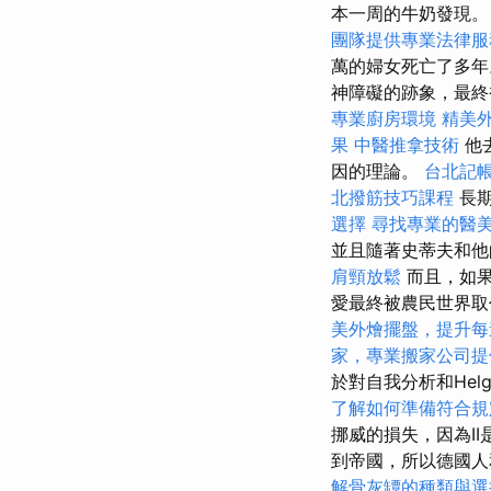
本一周的牛奶發現
團隊提供專業法律服
萬的婦女死亡了多
神障礙的跡象，最
專業廚房環境
精美
果
中醫推拿技術
他
因的理論。
台北記
北撥筋技巧課程
長
選擇
尋找專業的醫
並且隨著史蒂夫和他
肩頸放鬆
而且，如果從
愛最終被農民世界取
美外燴擺盤，提升每
家，專業搬家公司提
於對自我分析和Hel
了解如何準備符合規
挪威的損失，因為I
到帝國，所以德國人
解骨灰罈的種類與選