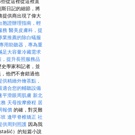
那些從這裡從這裡直
斯艾利斯日記的細節，將
務提供商出現了偉大
台胞證辦理指南，輕
服務
醫美皮膚科，提
專業推薦的除白蟻服
專用助聽器，專為重
滿足大容量冷藏需求
政策，提升長照服務品
歷史學家和記者，並
員，他們不會錯過他
提供精緻外燴茶點，
最適合您的輔聽設備
速平滑眼周肌膚
新北
業務
天母按摩療程
居
明報價
的確，對災難
專班
逢甲脊椎矯正
社
提供周到照護
因為我
ašić）的短篇小說