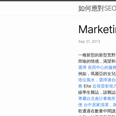
如何應對SE
Marketi
Sep 21, 2013
一種新型的新型荒野批
而喻的情感，渴望和
選擇
長照中心的服
例如，瑪麗亞的女兒
塔位風水，選擇適合
務
Elte
近視雷射視
線學生雜誌，該雜誌
專屬台北會計事務所
便
台中居家清潔，
歌通過在數量中閱