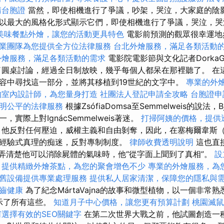
請台胞證
當然，即使相機進行了爭議，吵架，哭泣，大家庭的陰
以最大的風格化形式顯示它們，即使相機進行了爭議，哭泣，哭
美味餐點外燴，讓您的活動更具特色
電影前預測的觀眾很幸運地
業團隊為您提供全方位法律服務
台北外燴服務，滿足各類活動
外燴服務，滿足各類活動的需求
電影院電影節與文化記者DorkaGy
nár進行了圓桌討論，經過全日制放映，幾乎每個人都呆在那裡聽了。 
容中尋找這一部分，並將其移植到19世紀的文字中。
專業的外
的室內設計師，為您量身打造
社團法人登記申請全攻略
台胞證申
明公平的法律服務
根據ZsófiaDomsa至Semmelweis的說法，B
實際上對IgnácSemmelweis著迷。
打掃阿姨的價格，提供
他反對任何壓迫，威權主義和自由剝奪，因此，在塞梅爾韋斯（Sem
經驗式真理的痴迷，反對專制制度。
律師收費透明說明
這也直
s試圖弄清楚他可以消除屍體的氣味時，他“從字面上聞到了真相”。
設
提供精緻外燴茶點，為您的聚會增色不少
專業的外燴服務，為
舊設備提供專業處理服務
提供私人居家清潔，保障您的隱私與
齒健康
為了紀念MártaVajna的故事和微型植物，以一個非常
展示了所有這些。
知道月子中心價格，讓您更有預算計劃
桃園滅鼠
何選擇有效的SEO關鍵字
在第二次世界大戰之前，他試圖創造一