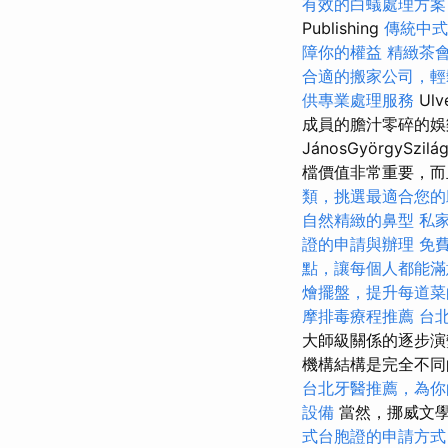
有效的白蟻處理方案
Publishing
傳統中式
障你的權益
精緻茶
合適的搬家公司，輕
供專業處理服務
Ul
成員的膽汁零碎的娛樂
JánosGyörgyS
檔價值非常重要，而
類，挑選最適合您的
自然精緻的鼻型
私
證的申請與辦理
免
點，讓每個人都能滿
燴擺盤，提升每道菜
摩排毒療程推薦
台
大師級關係的逐步演變和
機構結構是完全不同
台北牙醫推薦，為你
設備
當然，挪威文
式台胞證的申請方式