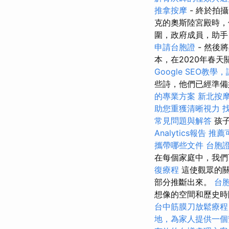
推拿按摩
- 終於拍
克的奧斯陸宮殿時，
圍，政府成員，助手
申請台胞證
- 然後
本，在2020年春天
Google SEO教
些詩，他們已經準
的專業方案
新北按
助您重獲清晰視力
常見問題與解答
孩子
Analytics報告
推薦
攜帶哪些文件
台胞
在每個家庭中，我
復療程
這使觀眾的關
部分推斷出來。
台
想像的空間和歷史
台中筋膜刀放鬆療
地，為家人提供一個