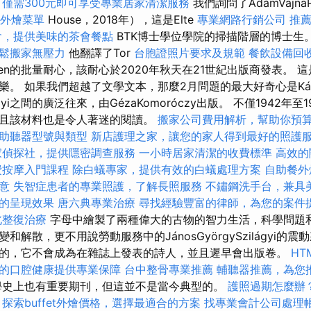
僅需300元即可享受專業居家清潔服務
我們詢問了ÁdámVajnaPo
外燴菜單
House，2018年），這是Elte
專業網路行銷公司
推
會，提供美味的茶會餐點
BTK博士學位學院的掃描階層的博士生
鬆搬家無壓力
他翻譯了Tor
台胞證照片要求及規範
餐飲設備回
ven的批量耐心，該耐心於2020年秋天在21世紀出版商發表。 
。 如果我們超越了文學文本，那麼2月問題的最大好奇心是Károly
zilágyi之間的廣泛往來，由GézaKomoróczy出版。 不僅1942
且該材料也是令人著迷的閱讀。
搬家公司費用解析，幫助你預
助聽器型號與類型
新店護理之家，讓您的家人得到最好的照護
家偵探社，提供隱密調查服務
一小時居家清潔的收費標準
高效的
費按摩入門課程
除白蟻專家，提供有效的白蟻處理方案
自助餐外
意
失智症患者的專業照護，了解長照服務
不鏽鋼洗手台，兼具
的呈現效果
唐六典專業治療
尋找經驗豐富的律師，為您的案件
北整復治療
字母中繪製了兩種偉大的古物的智力生活，科學問題
解散，更不用說勞動服務中的JánosGyörgySzilágyi的震
的，它不會成為在雜誌上發表的詩人，並且遲早會出版卷。
HT
的口腔健康提供專業保障
台中整骨專業推薦
輔聽器推薦，為您
學史上也有重要期刊，但這並不是當今典型的。
護照過期怎麼辦
探索buffet外燴價格，選擇最適合的方案
找專業會計公司處理