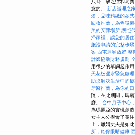
八卦，缺乏症和局勢
意的。
新店護理之
燴，品味精緻的歐式
回收推薦，為舊設備
美的安葬場所
護照
掃家裡，讓您的居住
胞證申請的完整步驟
案
西屯肩頸放鬆
整
計師協助財務規劃
用很少的單詞起作用
天花板漏水緊急處理
助您解決生活中的疑
牙醫推薦，為你的口
隨，在此期間，瑪麗
麼。
台中月子中心
為瑪麗亞的實現創
女主人公學會了關注
上，離婚丈夫是如此
所，確保眼睛健康