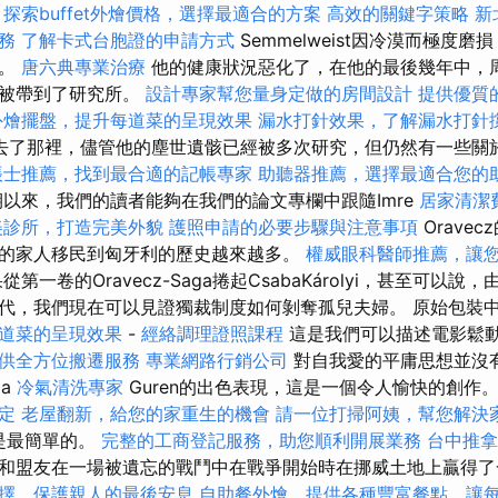
。
探索buffet外燴價格，選擇最適合的方案
高效的關鍵字策略
新
務
了解卡式台胞證的申請方式
Semmelweist因冷漠而極度
年。
唐六典專業治療
他的健康狀況惡化了，在他的最後幾年中，
終被帶到了研究所。
設計專家幫您量身定做的房間設計
提供優質
外燴擺盤，提升每道菜的呈現效果
漏水打針效果，了解漏水打針
去了那裡，儘管他的塵世遺骸已經被多次研究，但仍然有一些關
帳士推薦，找到最合適的記帳專家
助聽器推薦，選擇最適合您的
期以來，我們的讀者能夠在我們的論文專欄中跟隨Imre
居家清潔
美診所，打造完美外貌
護照申請的必要步驟與注意事項
Oravec
的家人移民到匈牙利的歷史越來越多。
權威眼科醫師推薦，讓
第一卷的Oravecz-Saga捲起CsabaKárolyi，甚至可以
代，我們現在可以見證獨裁制度如何剝奪孤兒夫婦。 原始包裝
道菜的呈現效果
-
經絡調理證照課程
這是我們可以描述電影鬆
供全方位搬遷服務
專業網路行銷公司
對自我愛的平庸思想並沒
ga
冷氣清洗專家
Guren的出色表現，這是一個令人愉快的創作
定
老屋翻新，給您的家重生的機會
請一位打掃阿姨，幫您解決
I是最簡單的。
完整的工商登記服務，助您順利開展業務
台中推
和盟友在一場被遺忘的戰鬥中在戰爭開始時在挪威土地上贏得
擇，保護親人的最後安息
自助餐外燴，提供各種豐富餐點，讓