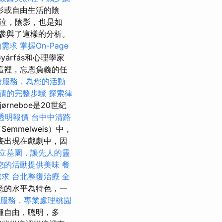
影或自由生活的陰
泣，陰影，也是如
參與了這樣的分析。
的需求
掌握On-Page
árfás和心理學家
在這裡，忘恩負義的任
燴服務，為您的活動
請的完整步驟
探索律
jørneboe是20世紀
透明報價
台中中清路
melweis）中，
接出現在戲劇中，因
立墓園，讓先人的靈
您的活動提供美味
餐
需求
台北整復治療
全
熟悉的水平為特色，一
服務，專業處理桃園
種自由，聰明，多