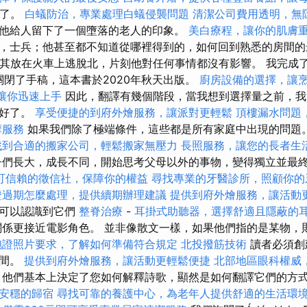
攝了。
白蟻防治，專業處理白蟻侵襲問題
清潔公司費用透明，無
他給人留下了一個墮落的老人的印象。
美白療程，讓你的肌膚
，士兵；他甚至都不知道從哪裡得到的，如何回到熟悉的房間
將其放在火車上逃脫北，片刻他對任何事情都沒有影響。 我完成了
關閉了手稿，這本書於2020年秋天出版。
廚房設備的選擇，讓
學，讓你迅速上手
因此，翻譯有幾個階段，當我想到選擇量之前，我
備好了。
享受便捷的到府外燴服務，讓派對更輕鬆
頂樓漏水問題
摩服務
如果我們除了極端條件，這些都是所有家庭中出現的問題
找到合適的搬家公司，輕鬆搬家無壓力
長照服務，讓您的長者生
們長大，成長不同，開始思考父母以外的事物，變得獨立並最
可信賴的徵信社，保障你的權益
尋找專業的牙醫診所，照顧你的
證過期怎麼處理，提供續期辦理建議
提供到府外燴服務，讓活動
們可以認識到它們
整脊治療
-
耳掛式助聽器，選擇舒適且隱蔽的
係更接近電影角色。 並非像散文一樣，如果他們指的是某物，
胞證照片要求，了解如何準備符合規定
北投撥筋技術
讀者必須創建
時間。
提供到府外燴服務，讓活動更輕鬆便捷
北部地區眼科權威
程
他們基本上決定了您如何解釋詩歌，顯然是如何翻譯它們的方
安穩的歸宿
尋找可靠的養護中心，為老年人提供舒適的生活環