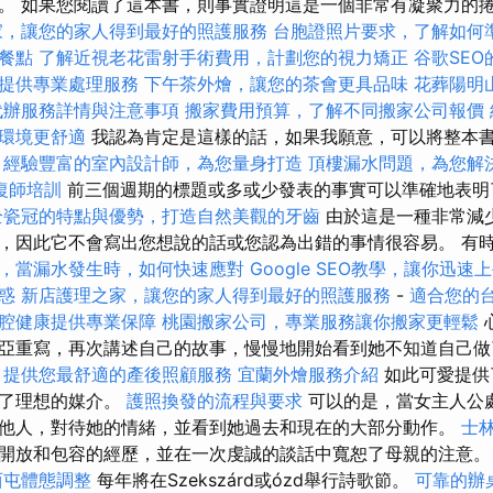
。 如果您閱讀了這本書，則事實證明這是一個非常有凝聚力的
家，讓您的家人得到最好的照護服務
台胞證照片要求，了解如何
餐點
了解近視老花雷射手術費用，計劃您的視力矯正
谷歌SEO
提供專業處理服務
下午茶外燴，讓您的茶會更具品味
花葬陽明
代辦服務詳情與注意事項
搬家費用預算，了解不同搬家公司報價
環境更舒適
我認為肯定是這樣的話，如果我願意，可以將整本
經驗豐富的室內設計師，為您量身打造
頂樓漏水問題，為您解
復師培訓
前三個週期的標題或多或少發表的事實可以準確地表
全瓷冠的特點與優勢，打造自然美觀的牙齒
由於這是一種非常減
，因此它不會寫出您想說的話或您認為出錯的事情很容易。 有
，當漏水發生時，如何快速應對
Google SEO教學，讓你迅速
惑
新店護理之家，讓您的家人得到最好的照護服務
-
適合您的
腔健康提供專業保障
桃園搬家公司，專業服務讓你搬家更輕鬆
亞重寫，再次講述自己的故事，慢慢地開始看到她不知道自己做
，提供您最舒適的產後照顧服務
宜蘭外燴服務介紹
如此可愛提供
造了理想的媒介。
護照換發的流程與要求
可以的是，當女主人公
他人，對待她的情緒，並看到她過去和現在的大部分動作。
士
開放和包容的經歷，並在一次虔誠的談話中寬恕了母親的注意
西屯體態調整
每年將在Szekszárd或ózd舉行詩歌節。
可靠的辦