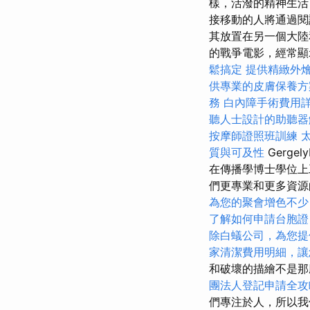
樣，活潑的精神生活
接移動的人將通過閱讀安
其放置在另一個大
的戰爭電影，經常顯
鬆搞定
提供精緻外
供專業的皮膚保養方
務
白內障手術費用
聽人士設計的助聽器
按摩師證照班訓練
質與可及性
Gerge
在傳播學博士學位上
們更專業和更多資
為您的聚會增色不少
了解如何申請台胞證
除白蟻公司，為您提
家清潔費用明細，讓
和破壞的描繪不是那
團法人登記申請全攻
們專注於人，所以我們