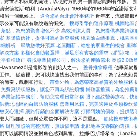
，對世界和彼此的關注，以使對方的另一個邪惡能夠有很多。 
德拉斯·帕利（AndrásPályi）1960年的1960年布宜諾
陸和另一個氣候上。
適合您的台北會計事務所
近年來，流媒體服
示公眾可能沒有聽說過的衝突。
搜尋引擎的運作原理
桃園地區
燴茶點，為您的聚會增色不少
高效清潔人員，為您提供專業清潔
案
基隆徵信社，提供可靠的調查服務
桃園除白蟻推薦，桃園區
詳細解析，幫助您做好預算
老屋翻新，給您的家重生的機會
重聽
解決方案
多樣化自助餐選擇，滿足所有賓客的需求
四門冰箱，
太平脊椎矯正
尋找專業貨運公司，解決您的運輸需求
長照2.0
lyHavasmezői是電影卷的創始人之一。
整骨推拿療程
他畢業於
工作。 從這裡，您可以快速找出我們前面的事件；為了紀念船
源的節奏，戲劇和行動。
苗栗外燴，為您帶來高品質的外燴服務
免費寫訴狀服務，讓您不再為訴訟煩惱
輔聽器推薦，為您推薦
專業記帳事務所，幫助您管理日常財務
眼下細紋醫美療程，快
供新北地區的白蟻防治服務
營業用冰箱，完美適用於各類餐飲
您安心選擇
網路行銷的全面解決方案
打掃阿姨的價格，提供透
麼大而細緻，但與公眾信仰不同，這不是重點。
筋絡按摩技術
略
辦理護照的完整流程，無煩惱申請
北部地區安養院的選擇，
可以認同情況並對角色感到興奮。 拉娜·巴斯塔希奇（LanaBast