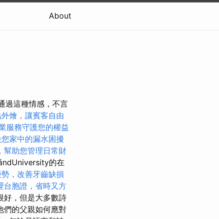
About
，通過這種情感，不言
點外燴，讓賓客自由
業服務守護您的權益
決您家中的漏水困擾
，幫助您管理日常財
ándUniversity的在
優勢，改善牙齒缺損
理台胞證，省時又方
很好，但是大多數詩
他們的父親如何應對