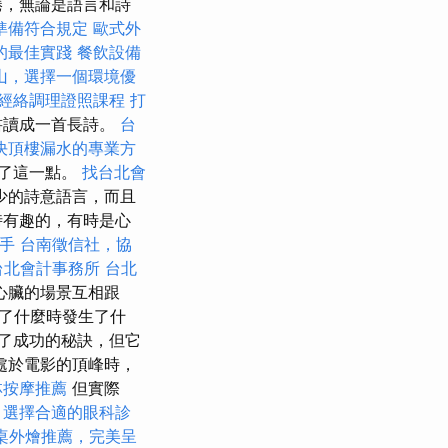
捲，無論是語言和詩
準備符合規定
歐式外
的最佳實踐
餐飲設備
山，選擇一個環境優
經絡調理證照課程
打
書讀成一首長詩。
台
決頂樓漏水的專業方
明了這一點。
找台北會
少的詩意語言，而且
時有趣的，有時是心
上手
台南徵信社，協
台北會計事務所
台北
心臟的場景互相跟
了什麼時發生了什
了成功的秘訣，但它
處於電影的頂峰時，
林按摩推薦
但實際
。
選擇合適的眼科診
桌外燴推薦，完美呈