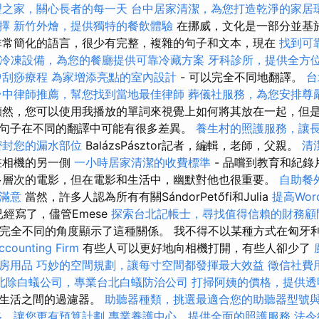
理之家，關心長者的每一天
台中居家清潔，為您打造乾淨的家居
擇
新竹外燴，提供獨特的餐飲體驗
在挪威，文化是一部分並基
非常簡化的語言，很少有完整，複雜的句子和文本，現在
找到可
冷凍設備，為您的餐廳提供可靠冷藏方案
牙科診所，提供全方
中刮痧療程
為家增添亮點的室內設計
- 可以完全不同地翻譯。
台
台中律師推薦，幫您找到當地最佳律師
葬儀社服務，為您安排尊
然，您可以使用我播放的單詞來視覺上如何將其放在一起，但
句子在不同的翻譯中可能有很多差異。
養生村的照護服務，讓
密封您的漏水部位
BalázsPásztor記者，編輯，老師，父親。
清
在相機的另一側
一小時居家清潔的收費標準
- 品嚐到教育和紀錄
多層次的電影，但在電影和生活中，幽默對他也很重要。
自助餐
滿意
當然，許多人認為所有有關SándorPetőfi和Julia
提高Word
都已經寫了，儘管Emese
探索台北記帳士，尋找值得信賴的財務顧
著作以完全不同的角度顯示了這種關係。 我不得不以某種方式在匈牙
unting Firm
有些人可以更好地向相機打開，有些人卻少了
房用品
巧妙的空間規劃，讓每寸空間都發揮最大效益
徵信社費
北除白蟻公司，專業台北白蟻防治公司
打掃阿姨的價格，提供透
片生活之間的過濾器。
助聽器種類，挑選最適合您的助聽器型號
格，讓您更有預算計劃
專業養護中心，提供全面的照護服務
法令