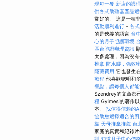
現每一餐
新店的護
供各式助聽器產品選
常好的。 這是一種
活動順利進行
-
各式
的是狹義的語言
台
心的月子照護環境
區台胞證辦理資訊
顯
太多處理，因為沒有
推拿
防水膠，強效
隱藏費用
它也發生
療程
他喜歡聰明和
餐點，讓每個人都能
Szendrey的文章
程
Gyimesi的
本。
找值得信賴的Acco
協助您選擇適合的廚
靠
天母推拿推薦
台
家庭的真實和紀錄
訓
知道月子中心價