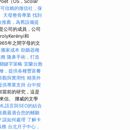
et（OS，Scolar
薦可信賴的徵信社，保
。
天母整骨專業
找到
收推薦，為舊設備提
這是公司的成員，公司
Kerényi和
年至1965年之間字母的文
算搬家成本
助聽器種
服務
隆鼻手術，打造
關鍵字策略
宜蘭台胞
燴，提供各種豐富餐
美觀與實用性
精美外
提供專業支持
台中按
和當前的研究，這是
動來信。 挪威的文學
ML語言與SEO的結合
推薦最適合您的輔聽
？該如何處理
了解卡
帳務
台北月子中心，