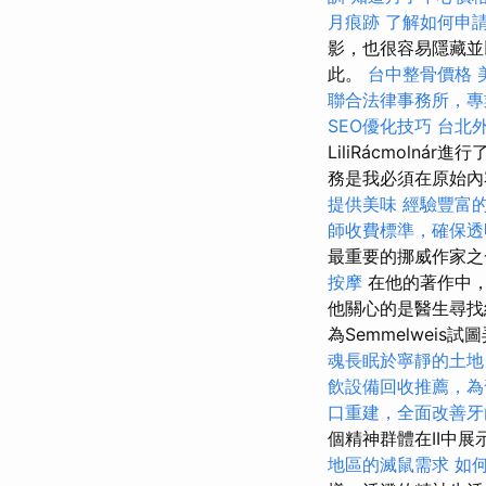
月痕跡
了解如何申
影，也很容易隱藏並
此。
台中整骨價格
聯合法律事務所，專
SEO優化技巧
台北
LiliRácmol
務是我必須在原始內
提供美味
經驗豐富
師收費標準，確保透
最重要的挪威作家之一，
按摩
在他的著作中，
他關心的是醫生尋找
為Semmelwei
魂長眠於寧靜的土地
飲設備回收推薦，為
口重建，全面改善牙
個精神群體在II中
地區的滅鼠需求
如