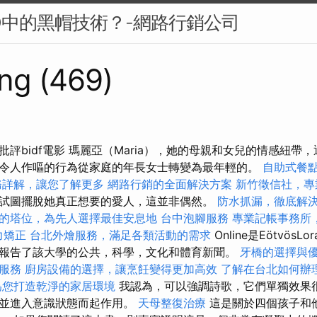
O中的黑帽技術？-網路行銷公司
ng (469)
評bidf電影 瑪麗亞（Maria），她的母親和女兒的情感紐帶
令人作嘔的行為從家庭的年長女士轉變為最年輕的。
自助式餐
務詳解，讓您了解更多
網路行銷的全面解決方案
新竹徵信社，專
試圖擺脫她真正想要的愛人，這並非偶然。
防水抓漏，徹底解
的塔位，為先人選擇最佳安息地
台中泡腳服務
專業記帳事務所
力矯正
台北外燴服務，滿足各類活動的需求
Online是EötvösLor
報告了該大學的公共，科學，文化和體育新聞。
牙橋的選擇與
服務
廚房設備的選擇，讓烹飪變得更加高效
了解在台北如何辦
為您打造乾淨的家居環境
我認為，可以強調詩歌，它們單獨效果
讀並進入意識狀態而起作用。
天母整復治療
這是關於四個孩子和