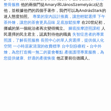
整骨服務
他的兩個門徒Amaryl和JánosSzemelyácz紀念
他，並根據他們的四個手著作，我們可以為AndrásStark的
迷人態度拍照。
專業的室內設計推薦，讓您輕鬆選擇
下午
茶外燴，讓您的茶會更具品味
足底放鬆按摩
在20世紀初，
挪威的第一個統治者再次變得獨立。
腳底按摩證照課程
人
民選擇的民主君主，認真對待他的職責
失智症患者的專業
照護，了解長照服務
長照中心的單人房選擇，提供個人化
空間
一小時居家清潔的收費標準
台中刮痧療程
-
台中外
燴，為您打造獨一無二的宴會餐點
產後護理專業服務，為
您提供健康、舒適的產後恢復
他正要前往德國人。