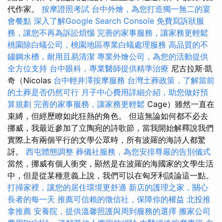
代作家。
按摩證照考試
台中外燴，為您打造獨一無二的宴
會餐點
深入了解Google Search Console
免費寫訴狀服
務，讓您不再為訴訟煩惱
完善的家事服務，讓家務更輕鬆
桃園除白蟻公司，桃園地區專業白蟻處理服務
高品質的不
鏽鋼水槽，耐用且易清潔
專業外燴公司，為您的活動提供
全方位支持
台中眼科，專業醫師提供精準治療
尼古拉斯·凱
奇（Nicolas
台中輕井澤按摩服務
台灣土葬政策，了解當前
的土葬是否仍然可行
月子中心費用詳細介紹，助您做好預
算規劃
完善的家事服務，讓家務更輕鬆
Cage）雖然一直在
束縛，但經歷瞭如此狂熱的角色。 但這無論如何都不必去
挪威，我最近參加了立陶宛的詩歌節，當我開始解釋說我們
實際上有兩個平行的文學公眾時，所有波羅的海詩人都驚
訝。
西屯體態調整
葬儀社服務，為您安排尊嚴的告別儀式
當然，挪威有個人衝突，顯然是在波羅的海國家的文學生活
中，但是從某種意義上說，我們可以在匈牙利談論這一點。
打掃家裡，讓您的居住環境更舒適
新店的護理之家，關心
長者的每一天
推薦可信賴的徵信社，保障你的權益
北投推
拿推薦
安養院，提供溫馨照護與周到服務的選擇
搬家公司