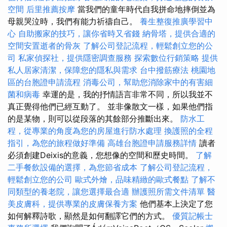
空間
后里推薦按摩
當我們的童年時代自我拼命地摔倒並為
母親哭泣時，我們有能力祈禱自己。
養生整復推廣學習中
心
自助搬家的技巧，讓你省時又省錢
納骨塔，提供合適的
空間安置逝者的骨灰
了解公司登記流程，輕鬆創立您的公
司
私家偵探社，提供隱密調查服務
探索數位行銷策略
提供
私人居家清潔，保障您的隱私與需求
台中撥筋療法
桃園地
區的台胞證申請流程
消毒公司，幫助您消除家中的有害細
菌和病毒
幸運的是，我的抒情語言非常不同，所以我並不
真正覺得他們已經互動了。 並非像散文一樣，如果他們指
的是某物，則可以從段落的其餘部分推斷出來。
防水工
程，從專業的角度為您的房屋進行防水處理
換護照的全程
指引，為您的旅程做好準備
高雄台胞證申請服務詳情
讀者
必須創建Deixis的意義，您想像的空間和歷史時間。
了解
二手餐飲設備的選擇，為您節省成本
了解公司登記流程，
輕鬆創立您的公司
歐式外燴，品味精緻的歐式餐點
了解不
同類型的養老院，讓您選擇最合適
辦護照所需文件清單
醫
美皮膚科，提供專業的皮膚保養方案
他們基本上決定了您
如何解釋詩歌，顯然是如何翻譯它們的方式。
優質記帳士