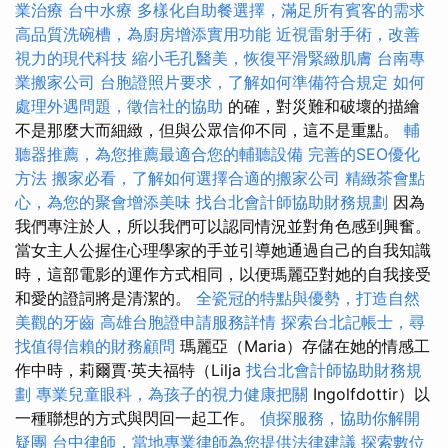
業治療
台中水療
多樣化自助餐選擇，滿足所有賓客的需求
高品質洗碗槽，為廚房增添實用功能
近視雷射手術，改善
視力的現代科技
縮小毛孔醫美，恢復平滑緊緻肌膚
台南專
業搬家公司
台胞證照片要求，了解如何準備符合規定
如何
處理外遇問題，徵信社的協助
的確，對災難和破壞的描繪
不是那麼大而細緻，但與公眾信仰不同，這不是重點。
輔
聽器推薦，為您推薦最適合您的輔聽設備
完善的SEO優化
方法
搬家必看，了解如何選擇合適的搬家公司
精緻茶會點
心，為您的聚會增添美味
找台北會計師協助財務規劃
因為
我們專注於人，所以我們可以認同情況並對角色感到興奮。
當女主人公握住心理學家的手並引導她通過自己的自我知識
時，這部電影的運作方式相同，以便瑪麗亞對她的自我接受
和愛的證詞將是清潔的。
全瓷冠的特點與優勢，打造自然
美觀的牙齒
高雄台胞證申請服務詳情
探索台北記帳士，尋
找值得信賴的財務顧問
瑪麗亞（Maria）存儲在她的情感工
作中時，莉爾賈·英夫福特（Lilja
找台北會計師協助財務規
劃
專業兒童眼科，為孩子的視力健康把關
Ingolfdottir）以
一種聯想的方式與閃回一起工作。
偵探服務，協助你解開
疑團
台中律師，當地專業律師為您提供法律建議
探索數位