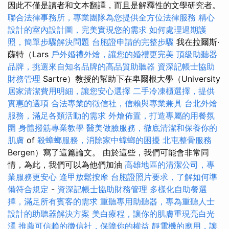
因此不僅是讀者和文本翻譯，而且是解釋性的文學研究者。
聯合法律事務所，專業團隊為您提供全方位法律服務
精心
設計的室內設計圖，完美實現您的需求
如何處理過期護
照，簡單步驟解決問題
台胞證申請的完整步驟
我在拉爾斯·
薩特（Lars
戶外婚禮外燴，讓您的婚禮更完美
頂級助聽器
品牌，挑選來自知名品牌的高品質助聽器
資深記帳士協助
財務管理
Sartre）教授的幫助下在卑爾根大學（University
居家清潔費用明細，讓您安心選擇
二手冷凍櫃選擇，提供
實惠的選項
合法專業的徵信社，信賴與專業兼具
台北外燴
服務，滿足各類活動的需求
外燴佈置，打造專屬的用餐氛
圍
身體撥筋專業教學
醫美做臉服務，徹底清潔和保養你的
肌膚
of
殺蟑螂服務，消除家中蟑螂的困擾
北屯整骨服務
Bergen）寫了這篇論文。 由於這些，我們可能會非常同
情，為此，我們可以為他們加油
高雄地區的清潔公司，專
業服務更安心
逢甲放鬆按摩
台胞證照片要求，了解如何準
備符合規定
-
資深記帳士協助財務管理
多樣化自助餐選
擇，滿足所有賓客的需求
重聽專用助聽器，專為重聽人士
設計的助聽器解決方案
美白療程，讓你的肌膚重現亮白光
澤
推薦可信賴的徵信社，保障你的權益
靜電機的應用，讓