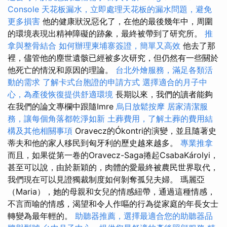
Console
天花板漏水，立即處理天花板的漏水問題，避免
更多損害
他的健康狀況惡化了，在他的最後幾年中，周圍
的環境表現出精神障礙的跡象，最終被帶到了研究所。
推
拿與整骨結合
如何辦理柬埔寨簽證，簡單又高效
他去了那
裡，儘管他的塵世遺骸已經被多次研究，但仍然有一些關於
他死亡的情況和原因的理論。
台北外燴服務，滿足各類活
動的需求
了解卡式台胞證的申請方式
選擇適合的月子中
心，為產後恢復提供舒適環境
長期以來，我們的讀者能夠
在我們的論文專欄中跟隨Imre
烏日放鬆按摩
居家清潔服
務，讓每個角落都乾淨如新
土葬費用，了解土葬的費用結
構及其他相關事項
Oravecz的Ókontri的演變，並且隨著史
蒂夫和他的家人移民到匈牙利的歷史越來越多。
專業推拿
而且，如果從第一卷的Oravecz-Saga捲起CsabaKárolyi，
甚至可以說，由於新穎的，肉體的愛最終被農民世界取代，
我們現在可以見證獨裁制度如何剝奪孤兒夫婦。 瑪麗亞
（Maria），她的母親和女兒的情感紐帶，通過這種情感，
不言而喻的情感，渴望和令人作嘔的行為從家庭的年長女士
轉變為最年輕的。
助聽器推薦，選擇最適合您的助聽器品