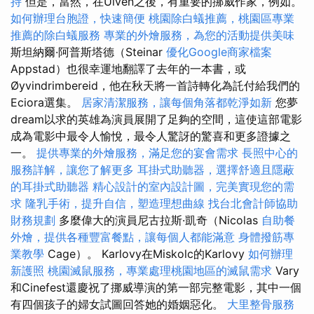
持
但是，當然，在Ulven之後，有重要的挪威作家，例如。
如何辦理台胞證，快速簡便
桃園除白蟻推薦，桃園區專業
推薦的除白蟻服務
專業的外燴服務，為您的活動提供美味
斯坦納爾·阿普斯塔德（Steinar
優化Google商家檔案
Appstad）也很幸運地翻譯了去年的一本書，或
Øyvindrimbereid，他在秋天將一首詩轉化為託付給我們的
Eciora選集。
居家清潔服務，讓每個角落都乾淨如新
您夢
dream以求的英雄為演員展開了足夠的空間，這使這部電影
成為電影中最令人愉悅，最令人驚訝的驚喜和更多證據之
一。
提供專業的外燴服務，滿足您的宴會需求
長照中心的
服務詳解，讓您了解更多
耳掛式助聽器，選擇舒適且隱蔽
的耳掛式助聽器
精心設計的室內設計圖，完美實現您的需
求
隆乳手術，提升自信，塑造理想曲線
找台北會計師協助
財務規劃
多麼偉大的演員尼古拉斯·凱奇（Nicolas
自助餐
外燴，提供各種豐富餐點，讓每個人都能滿意
身體撥筋專
業教學
Cage）。 Karlovy在Miskolc的Karlovy
如何辦理
新護照
桃園滅鼠服務，專業處理桃園地區的滅鼠需求
Vary
和Cinefest還慶祝了挪威導演的第一部完整電影，其中一個
有四個孩子的婦女試圖回答她的婚姻惡化。
大里整骨服務