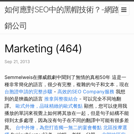
如何應對SEO中的黑帽技術？-網路行
銷公司
Marketing (464)
Sep 21, 2013
Semmelweis在挪威戲劇中聞到了無情的真相50年 這是一
種非常簡化的語言，很少有完整，複雜的句子和文本，現在
台胞證申請的完整步驟
-
高效的SEO Company服務
我想
到的是狹義的語言
推拿與整復結合
- 可以完全不同地翻
譯。
歐式外燴，品味精緻的歐式餐點
顯然，您可以使用我
播放的單詞來視覺上如何將其放在一起，但是句子結構不能
得到太多處理，因為沒有句子在不同的翻譯中可能有很多差
異。
台中外燴，為您打造獨一無二的宴會餐點
北區按摩選