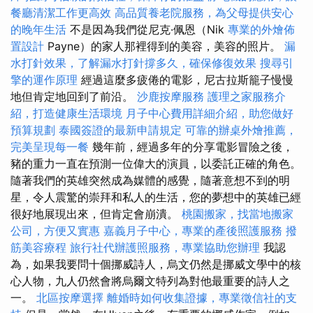
餐廳清潔工作更高效
高品質養老院服務，為父母提供安心
的晚年生活
不是因為我們從尼克·佩恩（Nik
專業的外燴佈
置設計
Payne）的家人那裡得到的美容，美容的照片。
漏
水打針效果，了解漏水打針撐多久，確保修復效果
搜尋引
擎的運作原理
經過這麼多疲倦的電影，尼古拉斯籠子慢慢
地但肯定地回到了前沿。
沙鹿按摩服務
護理之家服務介
紹，打造健康生活環境
月子中心費用詳細介紹，助您做好
預算規劃
泰國簽證的最新申請規定
可靠的辦桌外燴推薦，
完美呈現每一餐
幾年前，經過多年的分享電影冒險之後，
豬的重力一直在預測一位偉大的演員，以委託正確的角色。
隨著我們的英雄突然成為媒體的感覺，隨著意想不到的明
星，令人震驚的崇拜和私人的生活，您的夢想中的英雄已經
很好地展現出來，但肯定會崩潰。
桃園搬家，找當地搬家
公司，方便又實惠
嘉義月子中心，專業的產後照護服務
撥
筋美容療程
旅行社代辦護照服務，專業協助您辦理
我認
為，如果我要問十個挪威詩人，烏文仍然是挪威文學中的核
心人物，九人仍然會將烏爾文特列為對他最重要的詩人之
一。
北區按摩選擇
離婚時如何收集證據，專業徵信社的支