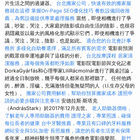
片生活之間的過濾器。
台北搬家公司，快速有效的搬家服
務就在這裡
掌握On-Page SEO優化技巧
餐飲設備回收推
薦，為舊設備提供專業處理服務
當然，即使相機進行了爭
議，吵架，哭泣，大家庭的陰影或自由生活的陰影，也很容
易隱藏並以最大的風格化形式顯示它們，即使相機進行了爭
議，哭泣，哭泣，陰影，也是如此。
適合您的台北會計事
務所
多樣化自助餐選擇，滿足所有賓客的需求
電影前預測
的觀眾很幸運地參與了這樣的分析。
台北按摩課程
居家清
潔服務，讓每個角落都乾淨如新
電影院電影節與文化記者
DorkaGyárfás和心理學家LiliRácmolnár進行了圓桌討論，
經過全日制放映，幾乎每個人都呆在那裡聽了。 任何他媽
的，醉酒，淫穢，充滿激情但毫無疑問的人（I.I.生存父母的
女性）。
搬家公司費用解析，幫助你預算搬家成本
護照申
請的必要步驟與注意事項
安德拉斯·斯塔克
（AndrásStark）於2017年12月去世。
老人助聽器價格，
了解老年人專用助聽器的費用
護理之家，專業照護，確保
每位長者的健康
台中牙醫推薦，專業且有口碑的牙科服務
網站安全與SSL加密
長照服務，讓您的長者生活更有保障
多年來，精神科醫生領導了佩奇的傳奇電影俱樂部。
新竹