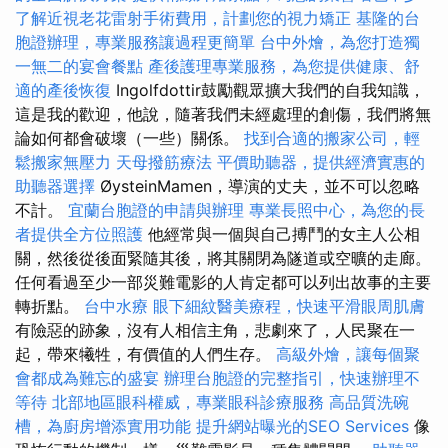
了解近視老花雷射手術費用，計劃您的視力矯正
基隆的台
胞證辦理，專業服務讓過程更簡單
台中外燴，為您打造獨
一無二的宴會餐點
產後護理專業服務，為您提供健康、舒
適的產後恢復
Ingolfdottir鼓勵觀眾擴大我們的自我知識，
這是我的歡迎，他說，隨著我們未經處理的創傷，我們將無
論如何都會破壞（一些）關係。
找到合適的搬家公司，輕
鬆搬家無壓力
天母撥筋療法
平價助聽器，提供經濟實惠的
助聽器選擇
ØysteinMamen，導演的丈夫，並不可以忽略
不計。
宜蘭台胞證的申請與辦理
專業長照中心，為您的長
者提供全方位照護
他經常與一個與自己搏鬥的女主人公相
關，然後從後面緊隨其後，將其關閉為隧道或空曠的走廊。
任何看過至少一部災難電影的人肯定都可以列出故事的主要
轉折點。
台中水療
眼下細紋醫美療程，快速平滑眼周肌膚
有險惡的跡象，沒有人相信主角，悲劇來了，人民聚在一
起，帶來犧牲，有價值的人們生存。
高級外燴，讓每個聚
會都成為難忘的盛宴
辦理台胞證的完整指引，快速辦理不
等待
北部地區眼科權威，專業眼科診療服務
高品質洗碗
槽，為廚房增添實用功能
提升網站曝光的SEO Services
像