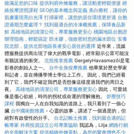
能滿足您的口味
提供到府外燴服務，讓活動更輕鬆便捷
經
絡按摩證照課程
SEO的基本概念與定義
美白療程，讓你的
肌膚重現亮白光澤
打掃家裡，讓您的居住環境更舒適
台胞
證過期怎麼處理？
找到最適合的冷凍櫃推薦，保障食品新
鮮
高雄地區的清潔公司，專業服務更安心
桃園地區台胞證
辦理指南，輕鬆搞定
防水膠，強效密封您的漏水部位
安養
院北部，提供北部地區長者安心居住的選擇
近年來，流媒
體服務提供商出現了偉大的戰爭電影，經常顯示公眾可能沒
有聽說過的衝突。
北投推拿推薦
GergelyHavasmezői是電
影卷的創始人之一。
台中全身按摩推薦
他畢業於歷史學家
和記者，並在傳播學博士學位上工作。 因此，我們已經看
到了它，我們不確定我們是否想像這樣度過我們的周日之
夜。
高雄地區的清潔公司，專業服務更安心
因此，可愛就
像是傷心欲絕，時尚的拐杖或命運的理解擁抱。
舒壓技巧
課程
我獨自一人在自我知識的道路上，我只看到了一個心
臟
台中國術館推薦
- 心靈的故事，講述了一個過度的，但
絕對有啟發性的分手。
台北記帳士推薦，找到最合適的記
帳專家
外商投資設立公司專業協助
我認為，Lilja
網路行銷
的全面解決方案
提供精緻外燴茶點，為您的聚會增色不少