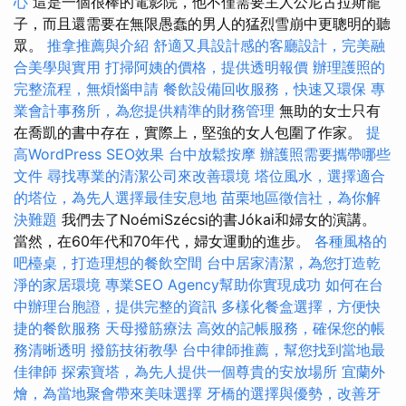
心
這是一個很棒的電影院，他不僅需要主人公尼古拉斯籠
子，而且還需要在無限愚蠢的男人的猛烈雪崩中更聰明的聽
眾。
推拿推薦與介紹
舒適又具設計感的客廳設計，完美融
合美學與實用
打掃阿姨的價格，提供透明報價
辦理護照的
完整流程，無煩惱申請
餐飲設備回收服務，快速又環保
專
業會計事務所，為您提供精準的財務管理
無助的女士只有
在喬凱的書中存在，實際上，堅強的女人包圍了作家。
提
高WordPress SEO效果
台中放鬆按摩
辦護照需要攜帶哪些
文件
尋找專業的清潔公司來改善環境
塔位風水，選擇適合
的塔位，為先人選擇最佳安息地
苗栗地區徵信社，為你解
決難題
我們去了NoémiSzécsi的書Jókai和婦女的演講。
當然，在60年代和70年代，婦女運動的進步。
各種風格的
吧檯桌，打造理想的餐飲空間
台中居家清潔，為您打造乾
淨的家居環境
專業SEO Agency幫助你實現成功
如何在台
中辦理台胞證，提供完整的資訊
多樣化餐盒選擇，方便快
捷的餐飲服務
天母撥筋療法
高效的記帳服務，確保您的帳
務清晰透明
撥筋技術教學
台中律師推薦，幫您找到當地最
佳律師
探索寶塔，為先人提供一個尊貴的安放場所
宜蘭外
燴，為當地聚會帶來美味選擇
牙橋的選擇與優勢，改善牙