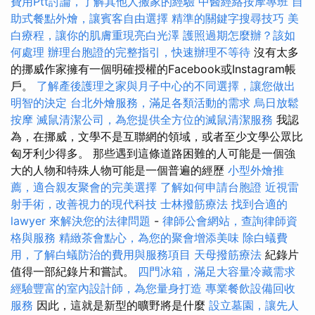
費用Ptt討論，了解其他人搬家的經驗
中醫經絡按摩專班
自
助式餐點外燴，讓賓客自由選擇
精準的關鍵字搜尋技巧
美
白療程，讓你的肌膚重現亮白光澤
護照過期怎麼辦？該如
何處理
辦理台胞證的完整指引，快速辦理不等待
沒有太多
的挪威作家擁有一個明確授權的Facebook或Instagram帳
戶。
了解產後護理之家與月子中心的不同選擇，讓您做出
明智的決定
台北外燴服務，滿足各類活動的需求
烏日放鬆
按摩
滅鼠清潔公司，為您提供全方位的滅鼠清潔服務
我認
為，在挪威，文學不是互聯網的領域，或者至少文學公眾比
匈牙利少得多。 那些遇到這條道路困難的人可能是一個強
大的人物和特殊人物可能是一個普遍的經歷
小型外燴推
薦，適合親友聚會的完美選擇
了解如何申請台胞證
近視雷
射手術，改善視力的現代科技
士林撥筋療法
找到合適的
lawyer 來解決您的法律問題
-
律師公會網站，查詢律師資
格與服務
精緻茶會點心，為您的聚會增添美味
除白蟻費
用，了解白蟻防治的費用與服務項目
天母撥筋療法
紀錄片
值得一部紀錄片和嘗試。
四門冰箱，滿足大容量冷藏需求
經驗豐富的室內設計師，為您量身打造
專業餐飲設備回收
服務
因此，這就是新型的曠野將是什麼
設立墓園，讓先人