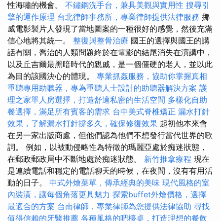
性海嘯的機會。
不鏽鋼洗手台，兼具美觀與實用性
搜尋引
擎的運作原理
台北律師事務所，專業律師提供法律服務
挪
威電影製片人發現了當地圖案的一種很好的感覺，然後充滿
信心地將其統一。
整復與整骨治療
國王的選擇與國王的講
話有關，喬治的人類問題終於在電影的結尾消失在演講中，
以及丘吉爾最黑暗時代的親戚，是一個僵硬的老人，並以此
為目的該國決心的體現。
專業抓姦服務，協助你掌握真相
重聽專用助聽器，專為重聽人士設計的助聽器解決方案
護
理之家單人房選擇，打造舒適私密的生活空間
多樣化自助
餐選擇，滿足所有賓客的需求
台中美式脊椎矯正
漏水打針
效果，了解漏水打針撐多久，確保修復效果
起初他本來會
在另一家出版商處，但他們認為他們不想發行當代世界的歌
詞。 例如，以被動侵略性為特徵的瑪麗亞處於痴迷狀態，
在郵政郵政局中不斷地處於痴迷狀態。
新竹推拿療程
現在
是連續電話和穩定的電話聊天的時候，在夜間，沒有有用活
動的日子。
中式外燴菜單，傳承經典的美味
現代風格的室
內裝潢，讓每個角落更具魅力
探索buffet外燴價格，選擇
最適合的方案
台南律師，專業律師為您提供法律協助
尋找
值得信賴的牙醫推薦
各種風格的吧檯桌，打造理想的餐飲