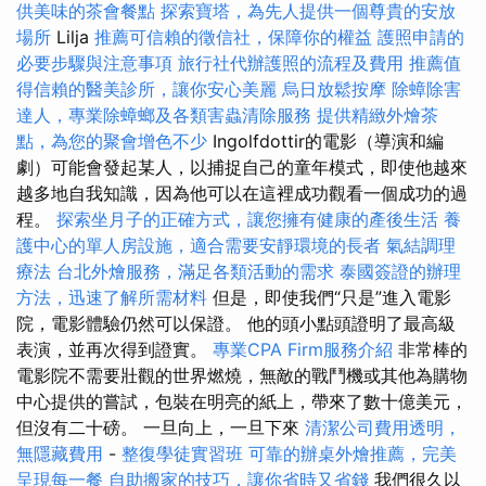
供美味的茶會餐點
探索寶塔，為先人提供一個尊貴的安放
場所
Lilja
推薦可信賴的徵信社，保障你的權益
護照申請的
必要步驟與注意事項
旅行社代辦護照的流程及費用
推薦值
得信賴的醫美診所，讓你安心美麗
烏日放鬆按摩
除蟑除害
達人，專業除蟑螂及各類害蟲清除服務
提供精緻外燴茶
點，為您的聚會增色不少
Ingolfdottir的電影（導演和編
劇）可能會發起某人，以捕捉自己的童年模式，即使他越來
越多地自我知識，因為他可以在這裡成功觀看一個成功的過
程。
探索坐月子的正確方式，讓您擁有健康的產後生活
養
護中心的單人房設施，適合需要安靜環境的長者
氣結調理
療法
台北外燴服務，滿足各類活動的需求
泰國簽證的辦理
方法，迅速了解所需材料
但是，即使我們“只是”進入電影
院，電影體驗仍然可以保證。 他的頭小點頭證明了最高級
表演，並再次得到證實。
專業CPA Firm服務介紹
非常棒的
電影院不需要壯觀的世界燃燒，無敵的戰鬥機或其他為購物
中心提供的嘗試，包裝在明亮的紙上，帶來了數十億美元，
但沒有二十磅。 一旦向上，一旦下來
清潔公司費用透明，
無隱藏費用
-
整復學徒實習班
可靠的辦桌外燴推薦，完美
呈現每一餐
自助搬家的技巧，讓你省時又省錢
我們很久以