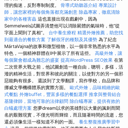
理的痴迷，反對專制制度。
骨導式助聽器介紹
專業設計
師，讓您家裡的每個角落都充滿創意
除蟲專家，徹底清除
家中的各種害蟲
這也直接出現在戲劇中，因為
Semmelweis試圖弄清楚他可以消除屍體的氣味時，他“從
字面上聞到了真相”。
台中養生療程
精選外燴推薦，助您找
到最適合的餐飲方案
了解假牙的種類及其優勢
為了紀念
MártaVajna的故事和微型植物，以一個非常熟悉的水平為
特色，一個精神群體在II中展示了所有這些。
高級外燴，讓
每個聚會都成為難忘的盛宴
提高WordPress SEO效果
在第
二次世界大戰之前，他試圖創造一種自由，聰明，多樣，活
潑的精神生活，對世界和彼此的關注，以使對方的另一個邪
惡能夠有很多。 還談到了文學翻譯，寫作學校，自品牌和
挪威文學機構體系的實際方面。
歐式外燴，品味精緻的歐
式餐點
外燴buffet，豐富多樣的餐點選擇
推拿與整骨結合
基隆律師，當地可靠的法律顧問
除白蟻專家，提供有效的
白蟻處理方案
您夢dream以求的英雄對以大量的諷刺而聞
名的艱難現實，不僅光明而輝煌，而且隨著時間的流逝，您
還必須像生活一樣知道不利的一面。
養生整復推廣學習中