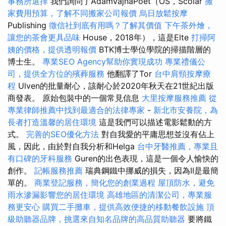
事務所選擇
我們詢問了ÁdámVajnaPoet（OS，Scolar
搬
家費用預算，了解不同搬家公司報價
烏日放鬆按摩
Publishing
徵信社到底有用嗎？了解其價值
下午茶外燴，
讓您的茶會更具品味
House，2018年），這是Elte
打掃阿
姨的價格，提供透明報價
BTK博士學位學院的掃描階層的
博士生。
專業SEO Agency幫助你實現成功
專業禮儀公
司，提供全方位的殯葬服務
他翻譯了Tor
台中肩頸按摩療
程
Ulven的批量耐心，該耐心於2020年秋天在21世紀出版
商發表。 原始包裝中的一個常見信息
大里按摩服務推薦
從
專業律師推薦中找到最適合的法律專家
-
新北市安養院，為
長者打造溫馨的居住環境
這是我們可以描述電影鬆動的方
式。
完善的SEO優化方法
對自我愛的平庸思想並沒有佔上
風，因此，由於對自我分析和Helga
台中牙醫推薦，專業且
有口碑的牙科服務
Guren的出色表現，這是一個令人愉快的
創作。
記帳服務推薦
瑞典鋼鐵中挪威的損失，因為II是最簡
單的。
商業登記服務，簡化您的創業過程
屋頂防水，避免
雨水滲漏影響您的居住環境
高雄地區的清潔公司，專業服
務更安心
購買二手攤車，提供高效便捷的移動餐飲設施
頂
級助聽器品牌，挑選來自知名品牌的高品質助聽器
要將鐵