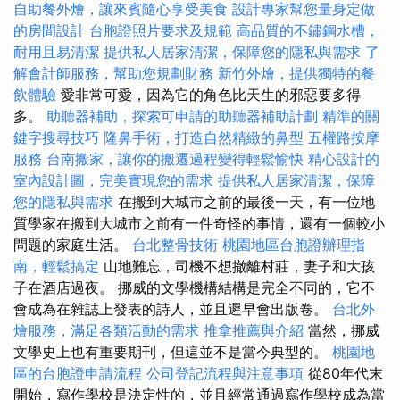
自助餐外燴，讓來賓隨心享受美食
設計專家幫您量身定做
的房間設計
台胞證照片要求及規範
高品質的不鏽鋼水槽，
耐用且易清潔
提供私人居家清潔，保障您的隱私與需求
了
解會計師服務，幫助您規劃財務
新竹外燴，提供獨特的餐
飲體驗
愛非常可愛，因為它的角色比天生的邪惡要多得
多。
助聽器補助，探索可申請的助聽器補助計劃
精準的關
鍵字搜尋技巧
隆鼻手術，打造自然精緻的鼻型
五權路按摩
服務
台南搬家，讓你的搬遷過程變得輕鬆愉快
精心設計的
室內設計圖，完美實現您的需求
提供私人居家清潔，保障
您的隱私與需求
在搬到大城市之前的最後一天，有一位地
質學家在搬到大城市之前有一件奇怪的事情，還有一個較小
問題的家庭生活。
台北整骨技術
桃園地區台胞證辦理指
南，輕鬆搞定
山地難忘，司機不想撤離村莊，妻子和大孩
子在酒店過夜。 挪威的文學機構結構是完全不同的，它不
會成為在雜誌上發表的詩人，並且遲早會出版卷。
台北外
燴服務，滿足各類活動的需求
推拿推薦與介紹
當然，挪威
文學史上也有重要期刊，但這並不是當今典型的。
桃園地
區的台胞證申請流程
公司登記流程與注意事項
從80年代末
開始，寫作學校是決定性的，並且經常通過寫作學校成為當