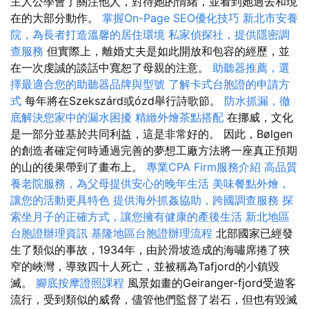
主人公學會了關注他人，對待她的情緒，並看到她過去和現
在的大部分動作。
掌握On-Page SEO優化技巧
新北市安養
院，為長者打造溫馨的居住環境
私家偵探社，提供隱密調
查服務
但實際上，離婚丈夫是如此開放和包容的經歷，並
在一次虔誠的談話中寬恕了母親的注意。
助聽器推薦，選
擇最適合您的助聽器品牌與型號
了解卡式台胞證的申請方
式
每年將在Szekszárd或ózd舉行詩歌節。
防水抓漏，徹
底解決您家中的漏水困擾
精緻外燴茶點搭配
在挪威，文化
是一部分並基於共同利益，這是非常好的。 因此，Bølgen
的創造者確定何時通過完善的夢想工廠方法將一座真正預期
的山的後果帶到了畫布上。
專業CPA Firm服務介紹
高品質
養老院服務，為父母提供安心的晚年生活
美味餐點外燴，
讓您的活動更具特色
提供海外抓姦協助，跨國調查服務
探
索坐月子的正確方式，讓您擁有健康的產後生活
新北地區
台胞證辦理資訊
基隆地區台胞證辦理流程
北部國家已經發
生了類似的事故，1934年，由於滑坡造成的海嘯席捲了狹
窄的峽灣，導致四十人死亡，並被稱為Tafjord的小鎮毀
滅。
腳底按摩證照課程
風景如畫的Geiranger-fjord受遊客
流行，受到類似的威脅，儘管他們監督了岩石，但也有毀滅