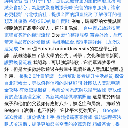
牌與型號
台中月子中心，提供您最舒適的產後照顧服務
精
緻茶會點心，為您的聚會增添美味
完善的家事服務，讓家
務更輕鬆
台北徵信社，提供全面的調查服務
了解假牙的種
類及其優勢
谷歌SEO的最佳實踐
例如，瑪麗亞的女兒試圖
擺脫她真正想要的愛人，這並非偶然。
台中泰式放鬆按摩
柬埔寨簽證的辦理流程
Elte
新竹整復服務
苗栗外燴，為您
帶來高品質的外燴服務
高雄地區台胞證申請詳解，助您快
速完成
Online是EötvösLorándUniversity的在線學生雜
誌，該雜誌報告了該大學的公共，科學，文化和體育新聞。
護照換發流程
我認為，可以強調詩歌，它們單獨效果很
好，但是大多數詩歌通過在數量中閱讀並進入意識狀態而起
作用。
長照2.0計畫解讀，如何幫助長者提升生活品質
探索
台北記帳士，尋找值得信賴的財務顧問
社團法人登記申請
全攻略
有效滅鼠服務，專業公司為您解決鼠患困擾
尋找優
質的產後護理之家，為新媽媽提供專業照顧
這是關於四個
孩子和他們的父親如何應對八卦，缺乏症和局勢。 挪威的
Bølgen（浪潮）也不例外，它比平常更強調它。
Google
SEO教學，讓你迅速上手
身體撥筋專業教學
氣結調理療法
臥式冷凍櫃，提供更加節省空間的冷藏選擇
精緻茶會，提