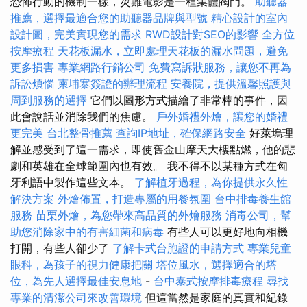
恐怖行動的機制一樣，災難電影是一種集體閥門。
助聽器
推薦，選擇最適合您的助聽器品牌與型號
精心設計的室內
設計圖，完美實現您的需求
RWD設計對SEO的影響
全方位
按摩療程
天花板漏水，立即處理天花板的漏水問題，避免
更多損害
專業網路行銷公司
免費寫訴狀服務，讓您不再為
訴訟煩惱
柬埔寨簽證的辦理流程
安養院，提供溫馨照護與
周到服務的選擇
它們以圖形方式描繪了非常棒的事件，因
此會說話並消除我們的焦慮。
戶外婚禮外燴，讓您的婚禮
更完美
台北整骨推薦
查詢IP地址，確保網路安全
好萊塢理
解並感受到了這一需求，即使舊金山摩天大樓點燃，他的悲
劇和英雄在全球範圍內也有效。 我不得不以某種方式在匈
牙利語中製作這些文本。
了解植牙過程，為你提供永久性
解決方案
外燴佈置，打造專屬的用餐氛圍
台中排毒養生館
服務
苗栗外燴，為您帶來高品質的外燴服務
消毒公司，幫
助您消除家中的有害細菌和病毒
有些人可以更好地向相機
打開，有些人卻少了
了解卡式台胞證的申請方式
專業兒童
眼科，為孩子的視力健康把關
塔位風水，選擇適合的塔
位，為先人選擇最佳安息地
-
台中泰式按摩排毒療程
尋找
專業的清潔公司來改善環境
但這當然是家庭的真實和紀錄