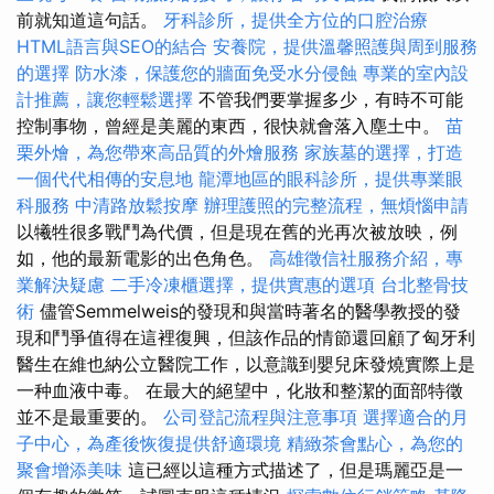
前就知道這句話。
牙科診所，提供全方位的口腔治療
HTML語言與SEO的結合
安養院，提供溫馨照護與周到服務
的選擇
防水漆，保護您的牆面免受水分侵蝕
專業的室內設
計推薦，讓您輕鬆選擇
不管我們要掌握多少，有時不可能
控制事物，曾經是美麗的東西，很快就會落入塵土中。
苗
栗外燴，為您帶來高品質的外燴服務
家族墓的選擇，打造
一個代代相傳的安息地
龍潭地區的眼科診所，提供專業眼
科服務
中清路放鬆按摩
辦理護照的完整流程，無煩惱申請
以犧牲很多戰鬥為代價，但是現在舊的光再次被放映，例
如，他的最新電影的出色角色。
高雄徵信社服務介紹，專
業解決疑慮
二手冷凍櫃選擇，提供實惠的選項
台北整骨技
術
儘管Semmelweis的發現和與當時著名的醫學教授的發
現和鬥爭值得在這裡復興，但該作品的情節還回顧了匈牙利
醫生在維也納公立醫院工作，以意識到嬰兒床發燒實際上是
一种血液中毒。 在最大的絕望中，化妝和整潔的面部特徵
並不是最重要的。
公司登記流程與注意事項
選擇適合的月
子中心，為產後恢復提供舒適環境
精緻茶會點心，為您的
聚會增添美味
這已經以這種方式描述了，但是瑪麗亞是一