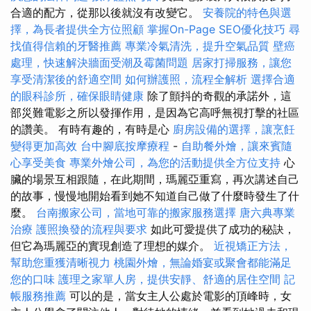
合適的配方，從那以後就沒有改變它。
安養院的特色與選
擇，為長者提供全方位照顧
掌握On-Page SEO優化技巧
尋
找值得信賴的牙醫推薦
專業冷氣清洗，提升空氣品質
壁癌
處理，快速解決牆面受潮及霉菌問題
居家打掃服務，讓您
享受清潔後的舒適空間
如何辦護照，流程全解析
選擇合適
的眼科診所，確保眼睛健康
除了顫抖的奇觀的承諾外，這
部災難電影之所以發揮作用，是因為它高呼無視打擊的社區
的讚美。 有時有趣的，有時是心
廚房設備的選擇，讓烹飪
變得更加高效
台中腳底按摩療程
-
自助餐外燴，讓來賓隨
心享受美食
專業外燴公司，為您的活動提供全方位支持
心
臟的場景互相跟隨，在此期間，瑪麗亞重寫，再次講述自己
的故事，慢慢地開始看到她不知道自己做了什麼時發生了什
麼。
台南搬家公司，當地可靠的搬家服務選擇
唐六典專業
治療
護照換發的流程與要求
如此可愛提供了成功的秘訣，
但它為瑪麗亞的實現創造了理想的媒介。
近視矯正方法，
幫助您重獲清晰視力
桃園外燴，無論婚宴或聚會都能滿足
您的口味
護理之家單人房，提供安靜、舒適的居住空間
記
帳服務推薦
可以的是，當女主人公處於電影的頂峰時，女