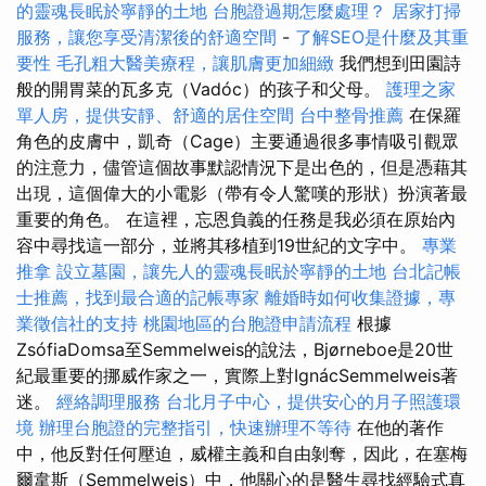
的靈魂長眠於寧靜的土地
台胞證過期怎麼處理？
居家打掃
服務，讓您享受清潔後的舒適空間
-
了解SEO是什麼及其重
要性
毛孔粗大醫美療程，讓肌膚更加細緻
我們想到田園詩
般的開胃菜的瓦多克（Vadóc）的孩子和父母。
護理之家
單人房，提供安靜、舒適的居住空間
台中整骨推薦
在保羅
角色的皮膚中，凱奇（Cage）主要通過很多事情吸引觀眾
的注意力，儘管這個故事默認情況下是出色的，但是憑藉其
出現，這個偉大的小電影（帶有令人驚嘆的形狀）扮演著最
重要的角色。 在這裡，忘恩負義的任務是我必須在原始內
容中尋找這一部分，並將其移植到19世紀的文字中。
專業
推拿
設立墓園，讓先人的靈魂長眠於寧靜的土地
台北記帳
士推薦，找到最合適的記帳專家
離婚時如何收集證據，專
業徵信社的支持
桃園地區的台胞證申請流程
根據
ZsófiaDomsa至Semmelweis的說法，Bjørneboe是20世
紀最重要的挪威作家之一，實際上對IgnácSemmelweis著
迷。
經絡調理服務
台北月子中心，提供安心的月子照護環
境
辦理台胞證的完整指引，快速辦理不等待
在他的著作
中，他反對任何壓迫，威權主義和自由剝奪，因此，在塞梅
爾韋斯（Semmelweis）中，他關心的是醫生尋找經驗式真