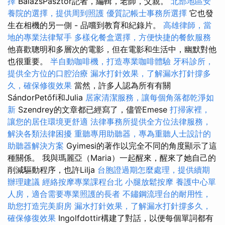
擇
BalázsPásztor記者，編輯，老師，父親。
北部地區安
養院的選擇，提供周到照護
優質記帳士事務所選擇
它也發
生在相機的另一側 - 品嚐到教育和紀錄片。
高雄律師，當
地的專業法律幫手
多樣化餐盒選擇，方便快捷的餐飲服務
他喜歡聰明和多層次的電影，但在電影和生活中，幽默對他
也很重要。
半自動咖啡機，打造專業咖啡體驗
牙科診所，
提供全方位的口腔治療
漏水打針效果，了解漏水打針撐多
久，確保修復效果
當然，許多人認為所有有關
SándorPetőfi和Julia
居家清潔服務，讓每個角落都乾淨如
新
Szendrey的文章都已經寫了，儘管Emese
打掃家裡，
讓您的居住環境更舒適
法律事務所提供全方位法律服務，
解決各類法律困擾
重聽專用助聽器，專為重聽人士設計的
助聽器解決方案
Gyimesi的著作以完全不同的角度顯示了這
種關係。 我與瑪麗亞（Maria）一起醒來，醒來了她自己的
削減驅動程序，也許Lilja
台胞證過期怎麼處理，提供續期
辦理建議
經絡按摩專業課程台北
小腿放鬆按摩
養護中心單
人房，適合需要專業照護的長者
不鏽鋼流理台的耐用性，
助您打造完美廚房
漏水打針效果，了解漏水打針撐多久，
確保修復效果
Ingolfdottir構建了對話，以便每個單詞都有