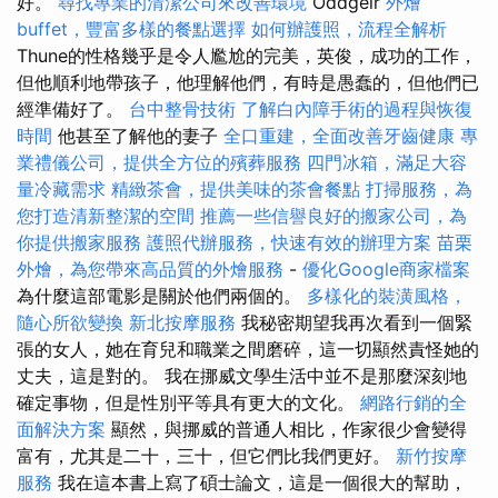
好。
尋找專業的清潔公司來改善環境
Oddgeir
外燴
buffet，豐富多樣的餐點選擇
如何辦護照，流程全解析
Thune的性格幾乎是令人尷尬的完美，英俊，成功的工作，
但他順利地帶孩子，他理解他們，有時是愚蠢的，但他們已
經準備好了。
台中整骨技術
了解白內障手術的過程與恢復
時間
他甚至了解他的妻子
全口重建，全面改善牙齒健康
專
業禮儀公司，提供全方位的殯葬服務
四門冰箱，滿足大容
量冷藏需求
精緻茶會，提供美味的茶會餐點
打掃服務，為
您打造清新整潔的空間
推薦一些信譽良好的搬家公司，為
你提供搬家服務
護照代辦服務，快速有效的辦理方案
苗栗
外燴，為您帶來高品質的外燴服務
-
優化Google商家檔案
為什麼這部電影是關於他們兩個的。
多樣化的裝潢風格，
隨心所欲變換
新北按摩服務
我秘密期望我再次看到一個緊
張的女人，她在育兒和職業之間磨碎，這一切顯然責怪她的
丈夫，這是對的。 我在挪威文學生活中並不是那麼深刻地
確定事物，但是性別平等具有更大的文化。
網路行銷的全
面解決方案
顯然，與挪威的普通人相比，作家很少會變得
富有，尤其是二十，三十，但它們比我們更好。
新竹按摩
服務
我在這本書上寫了碩士論文，這是一個很大的幫助，