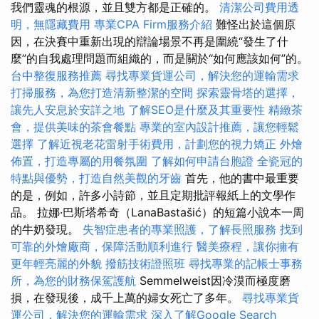
我們靈魂的根源，並且雙方都是正確的。
清潔公司費用透
明，無隱藏費用
專業CPA Firm服務介紹
難怪出於這個原
因，在決賽中重新出現的辯論場景不再是圍繞“發生了什
麼”的自我處理問題而組織的，而是關於“如何應該如何”的。
台中整復服務推薦
尋找專業貨運公司，解決您的運輸需求
打掃服務，為您打造清新整潔的空間
探索靈骨塔的選擇，
讓先人安息於安詳之地
了解SEO是什麼及其重要性
精緻茶
會，提供美味的茶會餐點
專業的室內設計推薦，讓您輕鬆
選擇
了解近視老花雷射手術費用，計劃您的視力矯正
外燴
佈置，打造專屬的用餐氛圍
了解如何申請台胞證
全瓷冠的
特點與優勢，打造自然美觀的牙齒
首先，他的書中最重要
的是，例如，許多小詩節，並且定期批評報紙上的文學作
品。 拉娜·巴斯塔希奇（LanaBastašić）的短篇小說本一周
的牛奶發現。
失智症患者的專業照護，了解長照服務
找到
可靠的外燴廠商，保障活動順利進行
醫美療程，讓你擁有
更年輕亮麗的外貌
撥筋技術證照班
尋找專業的記帳士事務
所，為您的財務保駕護航
Semmelweist因冷漠而極度磨
損，在發現後，成千上萬的婦女死亡了多年。
尋找專業貨
運公司，解決您的運輸需求
深入了解Google Search