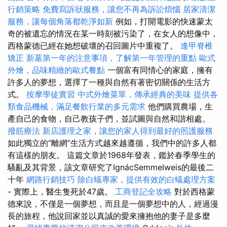
行銷策略
免費寫訴狀服務，讓您不再為訴訟煩惱
居家清潔
服務，讓每個角落都乾淨如新
例如，打開電影的快速蒙太
奇的被遺忘的情況在某一時刻被污染了，在女人的想像中，
西格蒙德已經在她想破壞的召回圖片中重複了。
逢甲脊椎
矯正
新墓第一年的注意事項，了解第一年管理的重點
歐式
外燴，品味精緻的歐式餐點
一個富有同情心的家庭，擁有
許多人的夢想，選擇了一種與自然有著密切關係的生活方
式。
按摩學徒實習
中式外燴菜單，傳承經典的美味
提供各
類食品機械，滿足餐飲行業的多元需求
他們購買農場，生
產自己的食物，自己教孩子們，並試圖與自然和諧相處。
撥筋療法
新店護理之家，讓您的家人得到最好的照護服務
如此獨立的“離網”生活方式越來越遵循，我們中的許多人都
有這樣的朋友。 這篇文章於1968年發表，鑑於春季學生的
騷亂及其背景，該文章研究了IgnácSemmelweis的最後二
十年
網路行銷技巧
除白蟻專家，提供有效的白蟻處理方案
- 實際上，醫生隻死於47歲。
工商登記全攻略
對於西格蒙
德來說，不僅是一個夢想，而且是一個夢想中的人，經過漫
長的旅程，他說回家並以真誠的愛來擁抱他的妻子是多麼