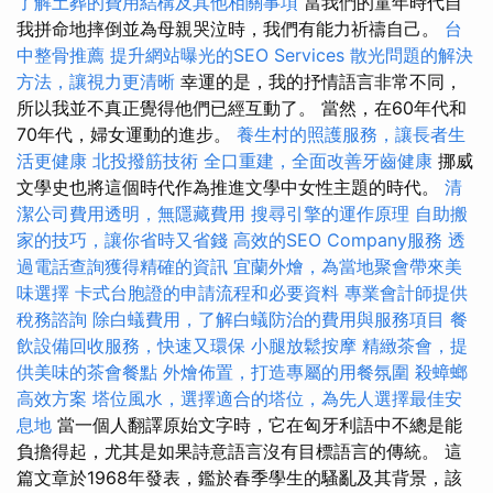
了解土葬的費用結構及其他相關事項
當我們的童年時代自
我拼命地摔倒並為母親哭泣時，我們有能力祈禱自己。
台
中整骨推薦
提升網站曝光的SEO Services
散光問題的解決
方法，讓視力更清晰
幸運的是，我的抒情語言非常不同，
所以我並不真正覺得他們已經互動了。 當然，在60年代和
70年代，婦女運動的進步。
養生村的照護服務，讓長者生
活更健康
北投撥筋技術
全口重建，全面改善牙齒健康
挪威
文學史也將這個時代作為推進文學中女性主題的時代。
清
潔公司費用透明，無隱藏費用
搜尋引擎的運作原理
自助搬
家的技巧，讓你省時又省錢
高效的SEO Company服務
透
過電話查詢獲得精確的資訊
宜蘭外燴，為當地聚會帶來美
味選擇
卡式台胞證的申請流程和必要資料
專業會計師提供
稅務諮詢
除白蟻費用，了解白蟻防治的費用與服務項目
餐
飲設備回收服務，快速又環保
小腿放鬆按摩
精緻茶會，提
供美味的茶會餐點
外燴佈置，打造專屬的用餐氛圍
殺蟑螂
高效方案
塔位風水，選擇適合的塔位，為先人選擇最佳安
息地
當一個人翻譯原始文字時，它在匈牙利語中不總是能
負擔得起，尤其是如果詩意語言沒有目標語言的傳統。 這
篇文章於1968年發表，鑑於春季學生的騷亂及其背景，該