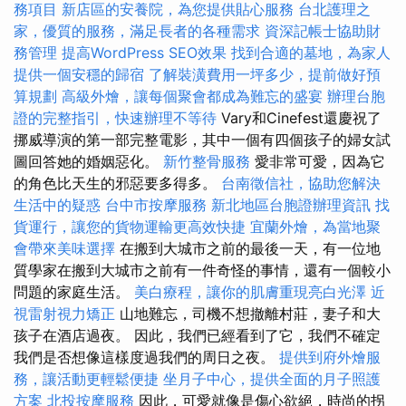
務項目
新店區的安養院，為您提供貼心服務
台北護理之
家，優質的服務，滿足長者的各種需求
資深記帳士協助財
務管理
提高WordPress SEO效果
找到合適的墓地，為家人
提供一個安穩的歸宿
了解裝潢費用一坪多少，提前做好預
算規劃
高級外燴，讓每個聚會都成為難忘的盛宴
辦理台胞
證的完整指引，快速辦理不等待
Vary和Cinefest還慶祝了
挪威導演的第一部完整電影，其中一個有四個孩子的婦女試
圖回答她的婚姻惡化。
新竹整骨服務
愛非常可愛，因為它
的角色比天生的邪惡要多得多。
台南徵信社，協助您解決
生活中的疑惑
台中市按摩服務
新北地區台胞證辦理資訊
找
貨運行，讓您的貨物運輸更高效快捷
宜蘭外燴，為當地聚
會帶來美味選擇
在搬到大城市之前的最後一天，有一位地
質學家在搬到大城市之前有一件奇怪的事情，還有一個較小
問題的家庭生活。
美白療程，讓你的肌膚重現亮白光澤
近
視雷射視力矯正
山地難忘，司機不想撤離村莊，妻子和大
孩子在酒店過夜。 因此，我們已經看到了它，我們不確定
我們是否想像這樣度過我們的周日之夜。
提供到府外燴服
務，讓活動更輕鬆便捷
坐月子中心，提供全面的月子照護
方案
北投按摩服務
因此，可愛就像是傷心欲絕，時尚的拐