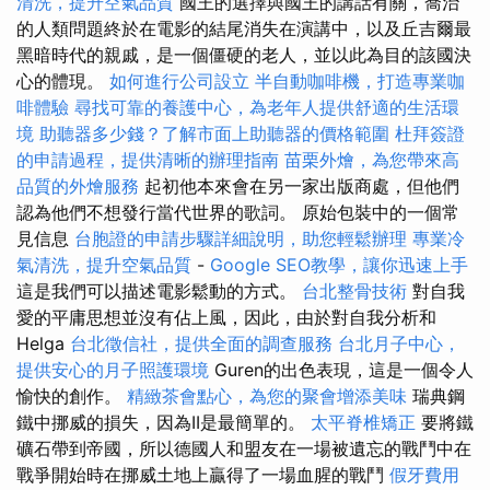
清洗，提升空氣品質
國王的選擇與國王的講話有關，喬治
的人類問題終於在電影的結尾消失在演講中，以及丘吉爾最
黑暗時代的親戚，是一個僵硬的老人，並以此為目的該國決
心的體現。
如何進行公司設立
半自動咖啡機，打造專業咖
啡體驗
尋找可靠的養護中心，為老年人提供舒適的生活環
境
助聽器多少錢？了解市面上助聽器的價格範圍
杜拜簽證
的申請過程，提供清晰的辦理指南
苗栗外燴，為您帶來高
品質的外燴服務
起初他本來會在另一家出版商處，但他們
認為他們不想發行當代世界的歌詞。 原始包裝中的一個常
見信息
台胞證的申請步驟詳細說明，助您輕鬆辦理
專業冷
氣清洗，提升空氣品質
-
Google SEO教學，讓你迅速上手
這是我們可以描述電影鬆動的方式。
台北整骨技術
對自我
愛的平庸思想並沒有佔上風，因此，由於對自我分析和
Helga
台北徵信社，提供全面的調查服務
台北月子中心，
提供安心的月子照護環境
Guren的出色表現，這是一個令人
愉快的創作。
精緻茶會點心，為您的聚會增添美味
瑞典鋼
鐵中挪威的損失，因為II是最簡單的。
太平脊椎矯正
要將鐵
礦石帶到帝國，所以德國人和盟友在一場被遺忘的戰鬥中在
戰爭開始時在挪威土地上贏得了一場血腥的戰鬥
假牙費用