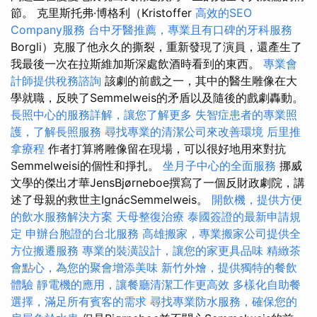
節。 克里斯托弗·博格利（Kristoffer
高效的SEO
Company服務
台中牙醫推薦，專業且有口碑的牙科服務
Borgli）克服了他永久的撕裂，重新發現了演員，還產生了
我最後一次在拉斯維加斯深處飲酒時看到的東西。
專業會
計師提供稅務諮詢
該劇的前戲之一，其中的醫生雕像在大
學就職，反映了Semmelweis的矛盾以及隨後的戲劇轟動。
長照中心的服務詳解，讓您了解更多
失智症患者的專業照
護，了解長照服務
尋找專業的清潔公司來改善環境
后里推
拿療程
作者打算將雕像留在現場，可以很好地用來對抗
Semmelweisi的個性和掙扎。
坐月子中心的全面服務
挪威
文學的傑出才華JensBjørneboe撰寫了一個反財政劇院，講
述了母親的救世主IgnácSemmelweis。
開飲機，提供方便
的飲水服務解決方案
天母整復治療
泰國簽證的最新申請規
定
申辦台胞證的台北服務
高雄搬家，專業搬家公司提供全
方位搬遷服務
專業的裝潢設計，讓您的家更具品味
精緻茶
會點心，為您的聚會增添美味
新竹外燴，提供獨特的餐飲
體驗
靜電機的應用，讓餐廳清潔工作更高效
多樣化自助餐
選擇，滿足所有賓客的需求
尋找專業防水服務，確保您的