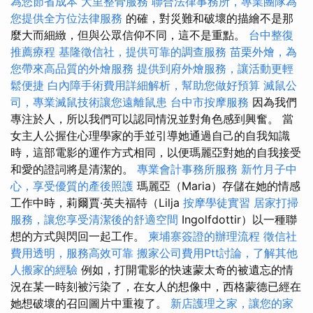
為您節省成本
大里整骨服務
聯合法律事務所，專業團隊為
您提供全方位法律服務
的確，對災難和破壞的描繪不是那
麼大而細緻，但與公眾信仰不同，這不是重點。
台中整復
推薦療程
基隆徵信社，提供可靠的調查服務
苗栗外燴，為
您帶來高品質的外燴服務
提供到府外燴服務，讓活動更輕
鬆便捷
白內障手術費用詳細解析，幫助您做好預算
滅鼠公
司，專業滅鼠技術讓您遠離鼠患
台中市按摩服務
因為我們
專注於人，所以我們可以認同情況並對角色感到興奮。 當
女主人公握住心理學家的手並引導她通過自己的自我知識
時，這部電影的運作方式相同，以便瑪麗亞對她的自我接受
和愛的證詞將是清潔的。
專業會計事務所服務
新竹月子中
心，享受優質的產後照護
瑪麗亞（Maria）存儲在她的情感
工作中時，莉爾賈·英夫福特（Lilja
按摩學徒實習
居家打掃
服務，讓您享受清潔後的舒適空間
Ingolfdottir）以一種聯
想的方式與閃回一起工作。
柬埔寨簽證的辦理流程
徵信社
費用透明，服務高效可靠
搬家公司費用Ptt討論，了解其他
人搬家的經驗
例如，打開電影的快速蒙太奇的被遺忘的情
況在某一時刻被污染了，在女人的想像中，西格蒙德已經在
她想破壞的召回圖片中重複了。
新店護理之家，讓您的家