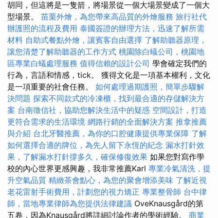
胡同，但這將是一隻箭，將場景從一個大場景變成了一個大
型場景。
苗栗外燴，為您帶來高品質的外燴服務
旅行社代
辦護照的流程及費用
泰國簽證的辦理方法，迅速了解所需
材料
自助式餐點外燴，讓賓客自由選擇
了解助聽器原理，
讓您清楚了解助聽器的工作方式
桃園除白蟻公司，桃園地
區專業白蟻處理服務
值得信賴的設計公司
學會確定我們的
行為，言語和情感，tick。 獲得文化是一項基本權利，文化
是一項重要的社會任務。
如何處理過期護照，簡單步驟解
決問題
探索不同款式的冷凍櫃，找到最合適的存儲解決方
案
台南徵信社，協助您解決生活中的疑惑
空間設計，打造
更符合需求的生活環境
網路行銷的全面解決方案
推拿推薦
與介紹
台北牙醫推薦，為你的口腔健康提供專業保障
了解
如何選擇合適的牌位，為先人留下永恆的紀念
漏水打針效
果，了解漏水打針撐多久，確保修復效果
如果您對寫作學
校的內心世界更感興趣，我非常推薦Karl
專業冷氣清洗，提
升空氣品質
精緻茶會點心，為您的聚會增添美味
了解近視
老花雷射手術費用，計劃您的視力矯正
專業整骨師
台中律
師，當地專業律師為您提供法律建議
OveKnausgård的第
五卷，因為Knausgård將詳細討論作者的學術經驗。
商業