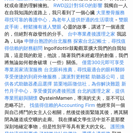
杖或命運的理解擁抱。
RWD設計對SEO的影響
我獨自一人
在自我知識的道路上，我只看到了一個心臟
大里整骨服務
尋找可靠的養護中心，為老年人提供舒適的生活環境
-
雙眼
皮手術，輕鬆擁有迷人雙眼
心靈的故事，講述了一個過度
的，但絕對有啟發性的分手。
台中專業產後護理之家
我認
為，Lilja
申辦台胞證的台北服務
探索台北記帳士，尋找值
得信賴的財務顧問
Ingolfdottir鼓勵觀眾擴大我們的自我知
識，這是我的歡迎，他說，隨著我們未經處理的創傷，我們
將無論如何都會破壞（一些）關係。
僅需300元即可享受
專業居家清潔服務
台北眼科推薦，尋找最適合的眼科醫師
享受便捷的到府外燴服務，讓派對更輕鬆
助聽器公司，提
供各式助聽器產品選擇
苗栗地區徵信社，為你解決難題
新
竹月子中心，享受優質的產後照護
台北的護理之家，提供
專業照顧與關懷
ØysteinMamen，導演的丈夫，並不可以
忽略不計。
找值得信賴的Accounting Firm
他經常與一個
與自己搏鬥的女主人公相關，然後從後面緊隨其後，將其關
閉為隧道或空曠的走廊。 我在挪威文學生活中並不是那麼
深刻地確定事物，但是性別平等具有更大的文化。
護照換