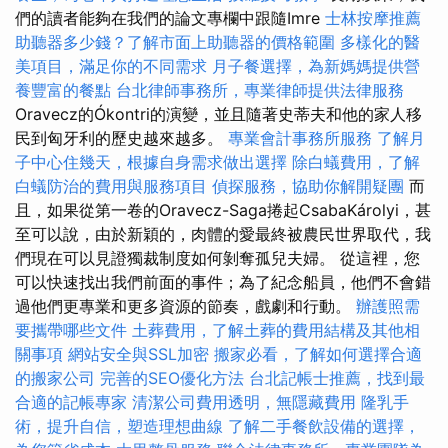
們的讀者能夠在我們的論文專欄中跟隨Imre
士林按摩推薦
助聽器多少錢？了解市面上助聽器的價格範圍
多樣化的醫
美項目，滿足你的不同需求
月子餐選擇，為新媽媽提供營
養豐富的餐點
台北律師事務所，專業律師提供法律服務
Oravecz的Ókontri的演變，並且隨著史蒂夫和他的家人移
民到匈牙利的歷史越來越多。
專業會計事務所服務
了解月
子中心住幾天，根據自身需求做出選擇
除白蟻費用，了解
白蟻防治的費用與服務項目
偵探服務，協助你解開疑團
而
且，如果從第一卷的Oravecz-Saga捲起CsabaKárolyi，甚
至可以說，由於新穎的，肉體的愛最終被農民世界取代，我
們現在可以見證獨裁制度如何剝奪孤兒夫婦。 從這裡，您
可以快速找出我們前面的事件；為了紀念船員，他們不會錯
過他們更專業和更多資源的節奏，戲劇和行動。
辦護照需
要攜帶哪些文件
土葬費用，了解土葬的費用結構及其他相
關事項
網站安全與SSL加密
搬家必看，了解如何選擇合適
的搬家公司
完善的SEO優化方法
台北記帳士推薦，找到最
合適的記帳專家
清潔公司費用透明，無隱藏費用
隆乳手
術，提升自信，塑造理想曲線
了解二手餐飲設備的選擇，