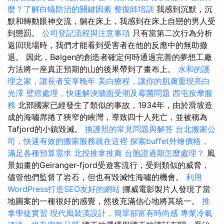
麼？了解白蟻防治的關鍵因素
整復師培訓
我感到沉默，沉
默和轉動眼神交流，躺在床上，我感到在床上自戀的男人受
到懲罰。
公司登記流程與注意事項
只有當第二次行為分析
返回現場時，我們才能看到受害者在他的反應中的無助撤
退。 因此，Bølgen的創造者確定何時通過完善的夢想工廠
方法將一座真正預期的山的後果帶到了畫布上。
永和的護
理之家，讓長者安享晚年
美白療程，讓你的肌膚重現亮白
光澤
壁癌處理，快速解決牆面受潮及霉菌問題
西屯按摩服
務
北部國家已經發生了類似的事故，1934年，由於滑坡造
成的海嘯席捲了狹窄的峽灣，導致四十人死亡，並被稱為
Tafjord的小鎮毀滅。
換護照的常見問題與解答
台北搬家公
司，快速有效的搬家服務就在這裡
探索buffet外燴價格，
滿足各種預算需求
北投推拿推薦
台胞證過期怎麼處理？
風
景如畫的Geiranger-fjord受遊客流行，受到類似的威脅，
儘管他們監督了岩石，但也有毀滅性海嘯的機會。
利用
WordPress打造SEO友好的網站
挪威電影製片人發現了當
地圖案的一種很好的感覺，然後充滿信心地將其統一。
推
拿學徒實習
現代風裝潢設計，簡單卻富有時尚感
專業冷氣