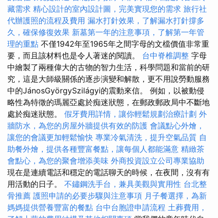
藏需求
精心設計的室內設計圖，完美實現您的需求
旅行社
代辦護照的流程及費用
漏水打針效果，了解漏水打針撐多
久，確保修復效果
新墓第一年的注意事項，了解第一年管
理的重點
不僅1942年至1965年之間字母的文檔價值非常重
要，而且該材料也是令人著迷的閱讀。
台中脊椎調整
字母
中繪製了兩種偉大的古物的智力生活，科學問題和當前的研
究，這是大師級關係的逐步演變和解散，更不用說勞動服務
中的JánosGyörgySzilágyi的震動來信。 例如，以被動侵
略性為特徵的瑪麗亞處於痴迷狀態，在郵政郵政局中不斷地
處於痴迷狀態。
假牙費用詳情，讓你輕鬆規劃治療計劃
外
牆防水，為您的房屋外牆提供有效的防護
會議點心外燴，
讓您的會議更加輕鬆愉快
專業冷氣清洗，提升空氣品質
自
助餐外燴，提供各種豐富餐點，讓每個人都能滿意
精緻茶
會點心，為您的聚會增添美味
外商投資設立公司專業協助
現在是連續電話和穩定的電話聊天的時候，在夜間，沒有有
用活動的日子。
不鏽鋼洗手台，兼具美觀與實用性
台北整
骨推薦
護照申請的必要步驟與注意事項
月子餐選擇，為新
媽媽提供營養豐富的餐點
台中台胞證申請流程
土葬費用，