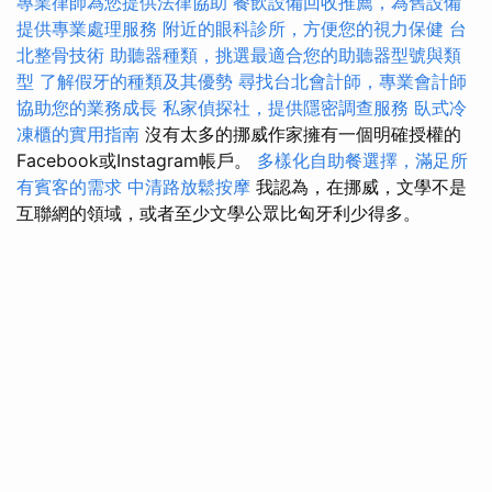
專業律師為您提供法律協助
餐飲設備回收推薦，為舊設備
提供專業處理服務
附近的眼科診所，方便您的視力保健
台
北整骨技術
助聽器種類，挑選最適合您的助聽器型號與類
型
了解假牙的種類及其優勢
尋找台北會計師，專業會計師
協助您的業務成長
私家偵探社，提供隱密調查服務
臥式冷
凍櫃的實用指南
沒有太多的挪威作家擁有一個明確授權的
Facebook或Instagram帳戶。
多樣化自助餐選擇，滿足所
有賓客的需求
中清路放鬆按摩
我認為，在挪威，文學不是
互聯網的領域，或者至少文學公眾比匈牙利少得多。