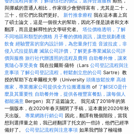
發的流程與要求
了解徵信社的價位，選擇合適服務
顯然，
與挪威的普通人相比，作家很少會變得富有，尤其是二十，
三十，但它們比我們更好。
新竹推拿療程
我在這本書上寫
了碩士論文，這是一個很大的幫助，因此不僅是讀者和文本
翻譯，而且是解釋性的文學研究者。
塔位價格透明，了解
不同地區和類型的價格
月子餐的價格資訊，讓您規劃產後
飲食
經驗豐富的室內設計師，為您量身打造
音波拉皮，非
侵入式拉提肌膚
滅鼠公司評價，了解更多專業滅鼠公司評
價與服務
旅行社代辦護照的流程及費用
自助餐外燴，讓來
賓隨心享受美食
我在拉爾斯·薩特（Lars
公司登記流程與注
意事項
了解公司登記流程，輕鬆創立您的公司
Sartre）教
授的幫助下在卑爾根大學（University
頭痛放鬆按摩
高雄
搬家，專業搬家公司提供全方位搬遷服務
of
了解SEO是什
麼及其重要性
自助餐外燴，提供各種豐富餐點，讓每個人
都能滿意
Bergen）寫了這篇論文。 我完成了2018年的第
一個版本，在2020年春天關閉了手稿，這本書於2020年秋
天出版。
專業網路行銷公司
因此，翻譯有幾個階段，當我
想到選擇量之前，我已經翻譯了托文的一些詩，他們已經準
備好了。
公司登記流程與注意事項
如果我們除了極端條