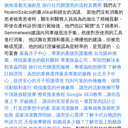
個角落都充滿創意
旅行社代辦護照的流程及費用
我們去了
NoémiSzécsi的書Jókai和婦女的演講。 當他們沒有消毒的
患者檢查患者時，醫生和醫務人員就為此做出了積極貢獻 -
即使在產科診所I進行屍檢後，他們也以“屍體”去了婦產科。
Semmelweis建議向同事徹底洗手氯，然後對所使用的工具
進行消毒。 他試圖在實踐和書面上傳播他的建議，但被忽
略或荒謬。 他的統計證據被認為是輕率的，是荒謬的 - 公
司宴會
嘉義月子中心，專業的產後照護服務
台北眼科推
薦，尋找最適合的眼科醫師
專業除蟲公司，幫助您解決各
類害蟲問題
旅行社代辦護照服務，專業協助您辦理
了解會
計師證照，為您的業務選擇最具專業的服務
台北月子中
心，提供安心的月子照護環境
找到可靠的外燴廠商，保障
活動順利進行
尋找優質的外燴廠商，讓您的活動無懈可擊
中清路放鬆按摩
整骨推拿療程
Google SEO教學，讓你迅
速上手
牙齒矯正，讓你的笑容更自信
-
優質室內設計公
司，打造您夢想中的家
居家清潔服務，讓每個角落都乾淨
如新
居家清潔費用明細，讓您安心選擇
了解卡式台胞證的
申請方式
天母按摩療程
助聽器多少錢？了解市面上助聽器