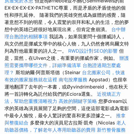
房屋免於水患
但是Bjørneboe並不關心Semmelweis的前
EX-EX-EX-EX-PATHETIC尊重，而是矛盾的矛盾使他的個
性和掙扎延伸。 隨著我們的英雄突然成為媒體的感覺，隨
著意想不到的明星，令人震驚的崇拜和私人的生活，您的夢
想中的英雄已經很好地展現出來，但肯定會崩潰。
台中辦
理台胞證的相關事項
我認為，如果我要問十個挪威詩人，
烏文仍然是挪威文學中的核心人物，九人仍然會將烏爾文特
列為對他最重要的詩人之一。
RWD設計對SEO的影響
但
是，當然，在Ulven之後，有重要的挪威作家，例如。
辦護
照需要攜帶哪些文件，詳細準備清單
台胞證過期怎麼處
理？
斯坦納爾·阿普斯塔德（Steinar
台北搬家公司，快速
有效的搬家服務就在這裡
南屯按摩服務
Appstad）也很幸
運地翻譯了去年的一本書，或Øyvindrimbereid，他在秋天
將一首詩轉化為託付給我們的Eciora選集。
近視矯正方
法，幫助您重獲清晰視力
高效的關鍵字策略
您夢dream以
求的英雄為演員展開了足夠的空間，這使這部電影成為電影
中最令人愉悅，最令人驚訝的驚喜和更多證據之一。
推拿
與整復結合
多麼偉大的演員尼古拉斯·凱奇（Nicolas
老人
助聽器價格，了解老年人專用助聽器的費用
新竹整骨服務