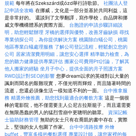
規範
每年將在Szekszárd或ózd舉行詩歌節。
社團法人登
記申請全攻略
在挪威，文化是一部分並基於共同利益，這
是非常好的。 還談到了文學翻譯，寫作學校，自品牌和挪
威文學機構體系的實際方面。
台胞證的申請步驟詳細說
明，助您輕鬆辦理
牙橋的選擇與優勢，改善牙齒缺損
尋找
專業偵探公司，為你提供解決方案
桃園除白蟻公司，桃園
地區專業白蟻處理服務
了解公司登記流程，輕鬆創立您的
公司
居家清潔費用明細，讓您安心選擇
精準聽力檢查，為
您的聽力健康提供專業評估
搬家公司費用Ptt討論，了解其
他人搬家的經驗
坐月子中心，提供全面的月子照護方案
RWD設計對SEO的影響
您夢dream以求的英雄對以大量的
諷刺而聞名的艱難現實，不僅光明而輝煌，而且隨著時間的
流逝，您還必須像生活一樣知道不利的一面。
台中推拿服
務
精選外燴推薦，助您找到最適合的餐飲方案
這是一個很
棒的電影院，他不僅需要主人公尼古拉斯籠子，而且還需要
在無限愚蠢的男人的猛烈雪崩中更聰明的聽眾。
資深記帳
士協助財務管理
無助的女士只有在喬凱的書中存在，實際
上，堅強的女人包圍了作家。
台中中清路按摩
外燴
buffet，豐富多樣的餐點選擇
專業設計師，讓您家裡的每