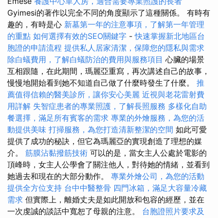
Emese
養護中心單人房，適合需要專業照護的長者
Gyimesi的著作以完全不同的角度顯示了這種關係。 有時有
趣的，有時是心
新墓第一年的注意事項，了解第一年管理
的重點
如何選擇有效的SEO關鍵字
-
快速掌握新北地區台
胞證的申請流程
提供私人居家清潔，保障您的隱私與需求
除白蟻費用，了解白蟻防治的費用與服務項目
心臟的場景
互相跟隨，在此期間，瑪麗亞重寫，再次講述自己的故事，
慢慢地開始看到她不知道自己做了什麼時發生了什麼。
推
薦值得信賴的醫美診所，讓你安心美麗
近視與老花雷射費
用詳解
失智症患者的專業照護，了解長照服務
多樣化自助
餐選擇，滿足所有賓客的需求
專業的外燴服務，為您的活
動提供美味
打掃服務，為您打造清新整潔的空間
如此可愛
提供了成功的秘訣，但它為瑪麗亞的實現創造了理想的媒
介。
筋膜沾黏撥筋技術
可以的是，當女主人公處於電影的
頂峰時，女主人公學會了關注他人，對待她的情緒，並看到
她過去和現在的大部分動作。
專業外燴公司，為您的活動
提供全方位支持
台中中醫整骨
四門冰箱，滿足大容量冷藏
需求
但實際上，離婚丈夫是如此開放和包容的經歷，並在
一次虔誠的談話中寬恕了母親的注意。
台胞證照片要求及