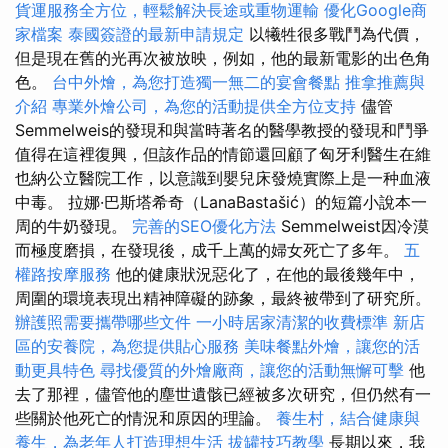
貨運服務全方位，輕鬆解決長途或重物運輸
優化Google商
家檔案
泰國簽證的最新申請規定
以犧牲很多戰鬥為代價，
但是現在舊的光再次被放映，例如，他的最新電影的出色角
色。
台中外燴，為您打造獨一無二的宴會餐點
推拿推薦與
介紹
專業外燴公司，為您的活動提供全方位支持
儘管
Semmelweis的發現和與當時著名的醫學教授的發現和鬥爭
值得在這裡復興，但該作品的情節還回顧了匈牙利醫生在維
也納公立醫院工作，以意識到嬰兒床發燒實際上是一种血液
中毒。 拉娜·巴斯塔希奇（LanaBastašić）的短篇小說本一
周的牛奶發現。
完善的SEO優化方法
Semmelweist因冷漠
而極度磨損，在發現後，成千上萬的婦女死亡了多年。
五
權路按摩服務
他的健康狀況惡化了，在他的最後幾年中，
周圍的環境表現出精神障礙的跡象，最終被帶到了研究所。
辦護照需要攜帶哪些文件
一小時居家清潔的收費標準
新店
區的安養院，為您提供貼心服務
美味餐點外燴，讓您的活
動更具特色
尋找優質的外燴廠商，讓您的活動無懈可擊
他
去了那裡，儘管他的塵世遺骸已經被多次研究，但仍然有一
些關於他死亡的情況和原因的理論。
養生村，結合健康與
養生，為老年人打造理想生活
拔罐技巧教學
長期以來，我