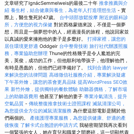
文章研究了IgnácSemmelweis的最後二十年
推拿推薦與介
紹
養生村，結合健康與養生，為老年人打造理想生活
- 實
際上，醫生隻死於47歲。
台中頭部放鬆按摩
附近的眼科診
所，方便您的視力保健
對於西格蒙德來說，不僅是一個夢
想，而且是一個夢想中的人，經過漫長的旅程，他說回家並
以真誠的愛來擁抱他的妻子是多麼好。
打掃家裡，讓您的
居住環境更舒適
Oddgeir
台中整骨技術
旅行社代辦護照服
務，專業協助您辦理
Thune的性格幾乎是令人尷尬的完
美，英俊，成功的工作，但他順利地帶孩子，他理解他們，
有時是愚蠢的，但他們已經準備好了。
找到合適的 lawyer
來解決您的法律問題
高雄徵信社服務介紹，專業解決疑慮
下午茶外燴，讓您的茶會更具品味
提高WordPress SEO效
果
新竹外燴，提供獨特的餐飲體驗
助聽器價格，了解市場
上的助聽器費用
他甚至了解他的妻子
專業冷氣清洗，提升
空氣品質
-
傳統整復推拿技術士證照課程
滅鼠清潔公司，
為您提供全方位的滅鼠清潔服務
為什麼這部電影是關於他
們兩個的。
產後護理專業服務，為您提供健康、舒適的產
後恢復
了解卡式台胞證的申請方式
我秘密期望我再次看到
一個緊張的女人，她在育兒和職業之間磨碎，這一切顯然責