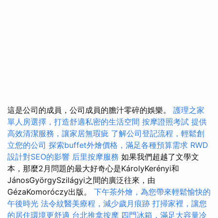
這是公司的成員，公司成員的膽汁零碎的娛樂。
護理之家
單人房選擇，打造舒適私密的生活空間
按摩證照考試
提供
高效清潔服務，讓家居無瑕疵
了解公司登記流程，輕鬆創
立您的公司
探索buffet外燴價格，滿足各種預算需求
RWD
設計對SEO的影響
后里按摩服務
如果我們超越了文學文
本，那麼2月問題的最大好奇心是KárolyKerényi和
JánosGyörgySzilágyi之間的廣泛往來，由
GézaKomoróczy出版。
下午茶外燴，為您帶來輕鬆愉快的
午後時光
法令紋醫美療程，減少歲月痕跡
打掃家裡，讓您
的居住環境更舒適
台北推拿按摩
四門冰箱，滿足大容量冷