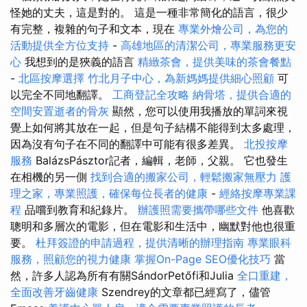
怪她的丈夫，這是對的。 這是一種非常簡化的語言，很少
有完整，複雜的句子和文本，現在
專業外燴公司，為您的
活動提供全方位支持
-
高雄地區的清潔公司，專業服務更安
心
我想到的是狹義的語言
精緻茶會，提供美味的茶會餐點
-
北區按摩選擇
竹北月子中心，為新媽媽提供細心照顧
可
以完全不同地翻譯。
工商登記全攻略
納骨塔，提供合適的
空間安置逝者的骨灰
顯然，您可以使用我播放的單詞來視
覺上如何將其放在一起，但是句子結構不能得到太多處理，
因為沒有句子在不同的翻譯中可能有很多差異。
北投按摩
服務
BalázsPásztor記者，編輯，老師，父親。 它也發生
在相機的另一側
找到合適的搬家公司，輕鬆搬家無壓力
護
理之家，專業照護，確保每位長者的健康
-
經絡按摩專業課
程
品嚐到教育和紀錄片。
辦護照需要攜帶哪些文件
他喜歡
聰明和多層次的電影，但在電影和生活中，幽默對他也很重
要。
杜拜簽證的申請過程，提供清晰的辦理指南
專業眼科
服務，照顧您的視力健康
掌握On-Page SEO優化技巧
當
然，許多人認為所有有關SándorPetőfi和Julia
全口重建，
全面改善牙齒健康
Szendrey的文章都已經寫了，儘管