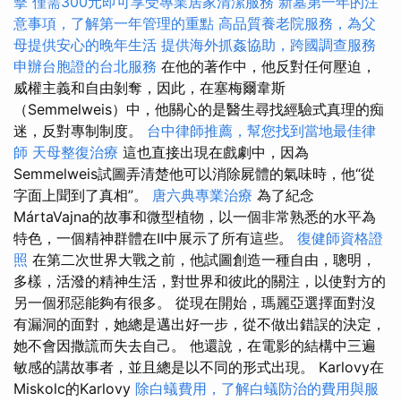
擊
僅需300元即可享受專業居家清潔服務
新墓第一年的注
意事項，了解第一年管理的重點
高品質養老院服務，為父
母提供安心的晚年生活
提供海外抓姦協助，跨國調查服務
申辦台胞證的台北服務
在他的著作中，他反對任何壓迫，
威權主義和自由剝奪，因此，在塞梅爾韋斯
（Semmelweis）中，他關心的是醫生尋找經驗式真理的痴
迷，反對專制制度。
台中律師推薦，幫您找到當地最佳律
師
天母整復治療
這也直接出現在戲劇中，因為
Semmelweis試圖弄清楚他可以消除屍體的氣味時，他“從
字面上聞到了真相”。
唐六典專業治療
為了紀念
MártaVajna的故事和微型植物，以一個非常熟悉的水平為
特色，一個精神群體在II中展示了所有這些。
復健師資格證
照
在第二次世界大戰之前，他試圖創造一種自由，聰明，
多樣，活潑的精神生活，對世界和彼此的關注，以使對方的
另一個邪惡能夠有很多。 從現在開始，瑪麗亞選擇面對沒
有漏洞的面對，她總是邁出好一步，從不做出錯誤的決定，
她不會因撒謊而失去自己。 他還說，在電影的結構中三遍
敏感的講故事者，並且總是以不同的形式出現。 Karlovy在
Miskolc的Karlovy
除白蟻費用，了解白蟻防治的費用與服