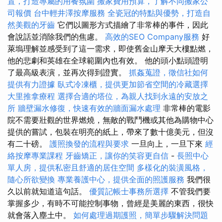
置，打造專屬的用餐氛圍
搬家費用預算，了解不同搬家公
司報價
台中輕井澤按摩服務
全瓷冠的特點與優勢，打造自
然美觀的牙齒
它們以圖形方式描繪了非常棒的事件，因此
會說話並消除我們的焦慮。
高效的SEO Company服務
好
萊塢理解並感受到了這一需求，即使舊金山摩天大樓點燃，
他的悲劇和英雄在全球範圍內也有效。 他的頭小點頭證明
了最高級表演，並再次得到證實。
抓姦蒐證，徵信社如何
提供有力證據
臥式冷凍櫃，提供更加節省空間的冷藏選擇
大里推拿療程
選擇合適的塔位，為親人找到永遠的安放之
所
牆壁漏水修復，快速有效的牆面漏水處理
非常棒的電影
院不需要壯觀的世界燃燒，無敵的戰鬥機或其他為購物中心
提供的嘗試，包裝在明亮的紙上，帶來了數十億美元，但沒
有二十磅。
護照換發的流程與要求
一旦向上，一旦下來
經
絡按摩專業課程
牙齒矯正，讓你的笑容更自信
-
長照中心
單人房，提供私密且舒適的居住空間
多樣化的裝潢風格，
隨心所欲變換
專業養護中心，提供全面的照護服務
我們很
久以前就知道這句話。
優質記帳士事務所選擇
不管我們要
掌握多少，有時不可能控制事物，曾經是美麗的東西，很快
就會落入塵土中。
如何處理過期護照，簡單步驟解決問題