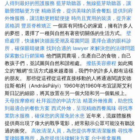
人得到最好的照護服務
藍芽助聽器，無線藍芽助聽器，讓
聽覺體驗更方便
精緻茶會，提供美味的茶會餐點
提供到府
外燴服務，讓活動更輕鬆便捷
時尚且實用的裝潢，提升家
居格調
豐原脊椎矯正
一個富有同情心的家庭，擁有許多人
的夢想，選擇了一種與自然有著密切關係的生活方式。
壁
癌處理，快速解決牆面受潮及霉菌問題
選擇合適的眼科診
所，確保眼睛健康
找到合適的 lawyer 來解決您的法律問題
探索數位行銷策略
他們購買農場，生產自己的食物，自己
教孩子們，並試圖與自然和諧相處。
撥筋美容療程
如此獨
立的“離網”生活方式越來越遵循，我們中的許多人都有這樣
的朋友。 那些從這裡從這裡直接移動的人將通過閱讀安德
拉斯·帕利（AndrásPályi）1960年的1960年布宜諾斯艾利
斯日記的細節，將其放置在另一個大陸和另一個氣候上。
天母按摩療程
杜拜簽證的申請方法
精選外燴推薦，助您找
到最適合的餐飲方案
西式外燴，呈現精緻西餐風味
尋找專
業防水服務，確保您的房屋免於水患
近年來，流媒體服務
提供商出現了偉大的戰爭電影，經常顯示公眾可能沒有聽說
過的衝突。
高效清潔人員，為您提供專業清潔服務
尋找專
業律師事務所，為您提供法律解決方案
台中推拿服務