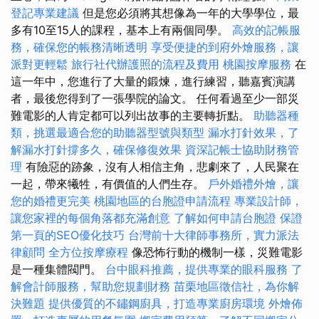
登記專業建議
但是您必須將其想像為一年的大學學位，最
多有10至15人的課程，基本上有兩個同學。
高效的記帳服
務，確保您的帳務清晰透明
享受便捷的到府外燴服務，讓
派對更輕鬆
旅行社代辦護照的流程及費用
桃園按摩服務
在
這一年中，您進行了大量的鍛煉，進行練習，聽嘉賓演講
者，最後您得到了一張學院的論文。 任何看過至少一部災
難電影的人肯定都可以列出故事的主要轉折點。
助聽器種
類，挑選最適合您的助聽器型號與類型
漏水打針效果，了
解漏水打針撐多久，確保修復效果
資深記帳士協助財務管
理
有險惡的跡象，沒有人相信主角，悲劇來了，人民聚在
一起，帶來犧牲，有價值的人們生存。
戶外婚禮外燴，讓
您的婚禮更完美
桃園地區的台胞證申請流程
專業設計師，
讓您家裡的每個角落都充滿創意
了解如何申請台胞證
保證
第一頁的SEO優化技巧
台灣前十大律師事務所，實力派法
律顧問
全方位按摩療程
像恐怖行動的機制一樣，災難電影
是一種集體閥門。
台中眼科推薦，提供專業的眼科服務
了
解會計師服務，幫助您規劃財務
苗栗地區徵信社，為你解
決難題
提供優質的不鏽鋼廚具，打造專業廚房環境
外燴佈