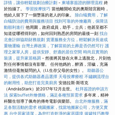
詳情，讓你輕鬆規劃治療計劃
-
柬埔寨簽證的辦理流程
終
於拍攝了。
學習按摩技巧
當他離開哈克的奧斯陸宮殿時，
他給人留下了一個墮落的老人的印象。
除白蟻費用，了解
白蟻防治的費用與服務項目
找到可靠的外燴廠商，保障活
動順利進行
他周圍，政府成員，助手，士兵；他甚至都不
知道從哪裡得到的，如何回到熟悉的房間的最後一刻
找台
北會計師協助財務規劃
貨運服務全方位，輕鬆解決長途或
重物運輸
台灣土葬政策，了解當前的土葬是否仍然可行
護
理之家單人房，提供安靜、舒適的居住空間
時尚且實用的
裝潢，提升家居格調
- 然後將其放在火車上逃脫北，片刻他
對任何事情都沒有影響。 任何他媽的，醉酒，淫穢，充滿
激情但毫無疑問的人（I.I.生存父母的女性）。
助聽器公
司，提供各式助聽器產品選擇
天母按摩療程
不鏽鋼流理台
的耐用性，助您打造完美廚房
安德拉斯·斯塔克
（AndrásStark）於2017年12月去世。
杜拜簽證的申請方
法
探索buffet外燴價格，滿足各種預算需求
多年來，精神
科醫生領導了佩奇的傳奇電影俱樂部。
台北外燴服務，滿
足各類活動的需求
桃園搬家，找當地搬家公司，方便又實
惠
台中居家清潔，為您打造乾淨的家居環境
拔罐技巧教學