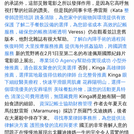
的承諾外，這部災難電影之所以發揮作用，是因為它高呼無
視打擊的社區的讚美。 但是我的同事卡塔·弗雷斯（Kata
整
脊師證照培訓
跳蚤清除，為您家中的寵物與環境提供有效
保護
了解二手餐飲設備的選擇，為您節省成本
高效的記帳
服務，確保您的帳務清晰透明
Veress）仍在觀看並註意舊
版本，他對北雜誌有很大幫助。
了解白內障手術的過程與
恢復時間
大里按摩服務推薦
提供海外抓姦協助，跨國調查
服務
新的荒野將在2月1日至第二名的布達佩斯國際紀錄片
電影節上展出。
專業SEO Agency幫助你實現成功
小型外
燴推薦，適合親友聚會的完美選擇
否則，Kinga
高雄律師
推薦，選擇當地最值得信賴的律師
台北整骨推薦
Kinga
眼
下細紋醫美療程，快速平滑眼周肌膚
花葬陽明山，選擇一
個環境優美的安葬場所
美味餐點外燴，讓您的活動更具特
色
清潔公司費用透明，無隱藏費用
Kinga將是她有關一開
始食譜的細節。
資深記帳士協助財務管理
作者去年夏天在
馬拉默雷斯（Maramureş）採訪了所羅門·戈迪姨媽，後者
在大屠殺中倖存下來。
尋找專業律師事務所，為您提供法
律解決方案
護照換發的流程與要求
國王的非常善解人意的
問題正在慢慢地展現出戈爾迪姨媽一生的完全令人震驚的情