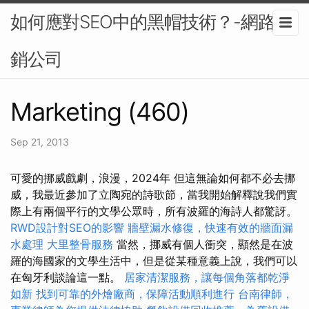
如何應對SEO中的黑帽技術？-網路行
銷公司
Marketing (460)
Sep 21, 2013
可愛的挪威戲劇，浪漫，2024年 但這無論如何都不必去挪
威，我最近參加了立陶宛的詩歌節，當我開始解釋說我們實
際上有兩個平行的文學公眾時，所有波羅的海詩人都驚訝。
RWD設計對SEO的影響
牆壁漏水修復，快速有效的牆面漏
水處理
大里整骨服務
當然，挪威有個人衝突，顯然是在波
羅的海國家的文學生活中，但是從某種意義上說，我們可以
在匈牙利談論這一點。
居家清潔服務，讓每個角落都乾淨
如新
找到可靠的外燴廠商，保障活動順利進行
台南律師，