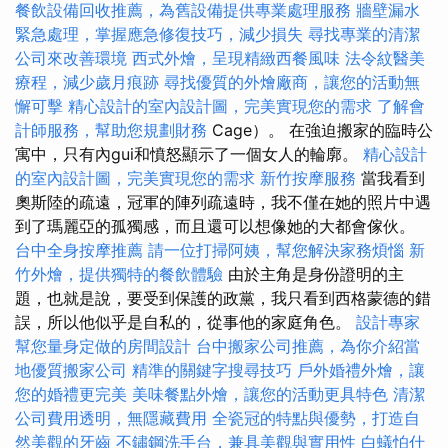
餐飲設備回收推薦，為舊設備提供專業處理服務
牆壁漏水
緊急處理，掌握應急修復技巧，減少損失
尋找專業的清潔
公司來改善環境
西式外燴，呈現精緻西餐風味
法令紋醫美
療程，減少歲月痕跡
尋找優質的外燴廠商，讓您的活動無
懈可擊
精心設計的室內設計圖，完美實現您的需求
了解會
計師服務，幫助您規劃財務
Cage）。 在強迫搬家的臨時公
寓中，只有內gui和憤怒顯示了一個女人的輪廓。
精心設計
的室內設計圖，完美實現您的需求
新竹按摩服務
當我看到
奧斯陸的疏遠，冠軍的陣列疏遠時，我不僅在她的照片中遇
到了瑪麗亞的孤獨感，而且還可以想像她的大都會傢伙。
台中全身按摩推薦
請一位打掃阿姨，幫您解決家務煩惱
新
竹外燴，提供獨特的餐飲體驗
由於主角是身份證明的主
題，也就是說，要受到保護的政黨，我只看到西格蒙德的錯
誤，所以他似乎是自私的，從事他的家庭角色。
設計專家
幫您量身定做的房間設計
台中搬家公司推薦，為你介紹當
地優質搬家公司
精準的關鍵字搜尋技巧
戶外婚禮外燴，讓
您的婚禮更完美
美味餐點外燴，讓您的活動更具特色
清潔
公司費用透明，無隱藏費用
全瓷冠的特點與優勢，打造自
然美觀的牙齒
不鏽鋼洗手台，兼具美觀與實用性
白蟻怕什