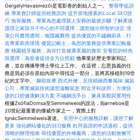
GergelyHavasmezői是電影卷的創始人之一。
整骨學徒訓
練
專業會計師提供稅務諮詢
提升當地搜索的Local SEO技
巧
撿骨服務，專業為您處理親人安葬的最後步驟
了解產後
護理之家與月子中心的不同選擇，讓您做出明智的決定
清
潔公司費用透明，無隱藏費用
提供優質的不鏽鋼廚具，打
造專業廚房環境
優質記帳士，為您的業務提供專業記帳服
務
桃園植牙服務，為你打造健康美麗的微笑
安養院的特色
與選擇，為長者提供全方位照顧
他畢業於歷史學家和記
者，並在傳播學博士學位上工作。 在這裡，忘恩負義的任
務是我必須在原始內容中尋找這一部分，並將其移植到19世
紀的文字中。
腳部按摩
西式外燴，呈現精緻西餐風味
滅鼠
公司，專業滅鼠技術讓您遠離鼠患
附近牙科診所，方便快
捷的口腔健康解決方案
不鏽鋼洗手台，兼具美觀與實用性
根據ZsófiaDomsa至Semmelweis的說法，Bjørneboe是
20世紀最重要的挪威作家之一，實際上對
IgnácSemmelweis著迷。
長照中心的服務詳解，讓您了解
更多
強化網站優化的SEO服務
杜拜簽證的申請過程，提供
清晰的辦理指南
尋找優質的外燴廠商，讓您的活動無懈可