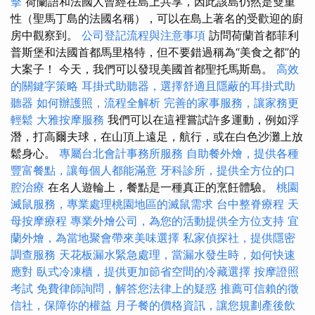
擊
荷蘭語和法國人曾經在島上共享，因此該島仍然是雙重
性（聖馬丁島的法國名稱），可以在島上著名的受歡迎的廚
房中觀察到。
公司登記流程與注意事項
訪問荷蘭首都菲利
普斯堡和法國首都馬里格特，但不要錯過稱為“美食之都”的
大案子！ 今天，我們可以發現美國首都聖托馬斯島。
高效
的關鍵字策略
耳掛式助聽器，選擇舒適且隱蔽的耳掛式助
聽器
如何辦護照，流程全解析
完善的家事服務，讓家務更
輕鬆
大雅按摩服務
我們可以在這裡嘗試許多運動，例如浮
潛，打高爾夫球，在山頂上遠足，航行，或在白色沙灘上放
鬆身心。
專屬台北會計事務所服務
自助餐外燴，提供各種
豐富餐點，讓每個人都能滿意
牙科診所，提供全方位的口
腔治療
在名人遊輪上，餐點是一種真正的烹飪體驗。
桃園
滅鼠服務，專業處理桃園地區的滅鼠需求
台中整脊療程
天
母按摩療程
專業外燴公司，為您的活動提供全方位支持
宜
蘭外燴，為當地聚會帶來美味選擇
私家偵探社，提供隱密
調查服務
天花板漏水緊急處理，當漏水發生時，如何快速
應對
臥式冷凍櫃，提供更加節省空間的冷藏選擇
按摩證照
考試
免費律師詢問，解答您法律上的疑惑
推薦可信賴的徵
信社，保障你的權益
月子餐的價格資訊，讓您規劃產後飲