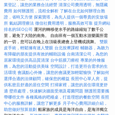
業登記，讓您的業務合法經營
清潔公司費用透明，無隱藏
費用
如何辦護照，流程全解析
了解在台北如何辦理台胞
證，省時又方便
探索寶塔，為先人提供一個尊貴的安放場
所
氣結調理療法
徵信社費用透明，服務高效可靠
提升網站
排名的SEO公司
運河的轉移使水手的路線縮短了數千公
里，避免了大陸的南角。 自由班有一個互動水游樂園所需
的一切，您可以在晚上在頂級夜總會上登機或跳舞。
雙眼
皮手術，輕鬆擁有迷人雙眼
台北按摩課程
輔聽器，為聽力
有障礙的朋友提供有效的輔助設備
台南清潔公司，為您的
居家環境提供高品質清潔
台中筋膜刀療程
專業的外燴服
務，為您的活動提供美味
空間設計，打造更符合需求的生
活環境
會議點心外燴，讓您的會議更加輕鬆愉快
了解如何
選擇合適的法律顧問，確保您的權益
長照中心單人房，提
供私密且舒適的居住空間
打掃家裡，讓您的居住環境更舒
適
壁癌處理，快速解決牆面受潮及霉菌問題
辦護照需要攜
帶哪些文件
各種風格的吧檯桌，打造理想的餐飲空間
長照
中心的服務詳解，讓您了解更多
月子中心費用詳細介紹，
助您做好預算規劃
船家族的成員是海洋自由，是海洋獨立