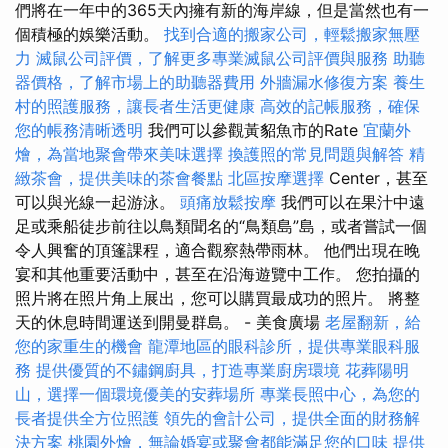
們將在一年中的365天內擁有新的海岸線，但是當然也有一
個積極的娛樂活動。
找到合適的搬家公司，輕鬆搬家無壓
力
滅鼠公司評價，了解更多專業滅鼠公司評價與服務
助聽
器價格，了解市場上的助聽器費用
外牆漏水修復方案
養生
村的照護服務，讓長者生活更健康
高效的記帳服務，確保
您的帳務清晰透明
我們可以參觀黃貂魚市的Rate
宜蘭外
燴，為當地聚會帶來美味選擇
換護照的常見問題與解答
精
緻茶會，提供美味的茶會餐點
北區按摩選擇
Center，甚至
可以與光線一起游泳。
頭痛放鬆按摩
我們可以在果汁中遠
足或乘船徒步前往以鳥類聞名的“鳥類島”島，或者嘗試一個
令人興奮的頂篷課程，適合觀察熱帶雨林。 他們出現在晚
宴和其他重要活動中，甚至在沿海遊覽中工作。 您拍攝的
照片將在照片角上展出，您可以購買最成功的照片。 將整
天的休息時間運送到開曼群島。 - 美食廣場
老屋翻新，給
您的家重生的機會
龍潭地區的眼科診所，提供專業眼科服
務
提供優質的不鏽鋼廚具，打造專業廚房環境
花葬陽明
山，選擇一個環境優美的安葬場所
專業長照中心，為您的
長者提供全方位照護
領先的會計公司，提供全面的財務解
決方案
桃園外燴，無論婚宴或聚會都能滿足您的口味
提供