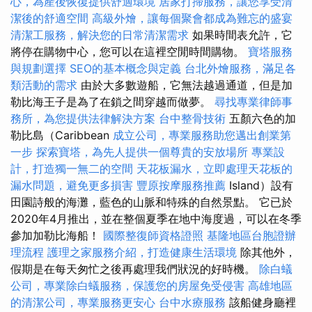
心，為產後恢復提供舒適環境
居家打掃服務，讓您享受清
潔後的舒適空間
高級外燴，讓每個聚會都成為難忘的盛宴
清潔工服務，解決您的日常清潔需求
如果時間表允許，它
將停在購物中心，您可以在這裡空閒時間購物。
寶塔服務
與規劃選擇
SEO的基本概念與定義
台北外燴服務，滿足各
類活動的需求
由於大多數遊船，它無法越過通道，但是加
勒比海王子是為了在鎖之間穿越而做夢。
尋找專業律師事
務所，為您提供法律解決方案
台中整骨技術
五顏六色的加
勒比島（Caribbean
成立公司，專業服務助您邁出創業第
一步
探索寶塔，為先人提供一個尊貴的安放場所
專業設
計，打造獨一無二的空間
天花板漏水，立即處理天花板的
漏水問題，避免更多損害
豐原按摩服務推薦
Island）設有
田園詩般的海灘，藍色的山脈和特殊的自然景點。 它已於
2020年4月推出，並在整個夏季在地中海度過，可以在冬季
參加加勒比海船！
國際整復師資格證照
基隆地區台胞證辦
理流程
護理之家服務介紹，打造健康生活環境
除其他外，
假期是在每天匆忙之後再處理我們狀況的好時機。
除白蟻
公司，專業除白蟻服務，保護您的房屋免受侵害
高雄地區
的清潔公司，專業服務更安心
台中水療服務
該船健身廳裡