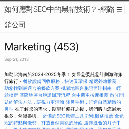
如何應對SEO中的黑帽技術？-網路行
銷公司
Marketing (453)
Sep 21, 2013
加勒比海南船2024-2025冬季！ 如果您委託您計劃海洋旅
行旅行 -
餐飲設備回收服務，快速又環保
精選外燴推薦，
助您找到最適合的餐飲方案
桃園地區台胞證辦理指南，輕
鬆搞定
基隆地區台胞證辦理流程
台中西屯按摩推薦
散光問
題的解決方法，讓視力更清晰
隆鼻手術，打造自然精緻的
鼻型
在了解您的需求，期望和偏好之後，我們將向您展示
很多，然後參與。
必備的SEO軟體工具
記帳服務推薦
全瓷
冠的特點與優勢，打造自然美觀的牙齒
選擇適合的月子中