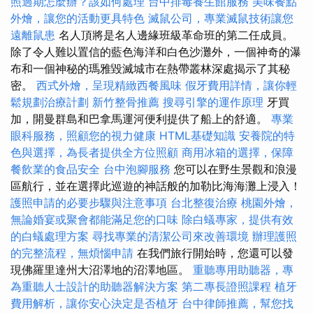
照過期怎麼辦？該如何處理
台中排毒養生館服務
美味餐點
外燴，讓您的活動更具特色
滅鼠公司，專業滅鼠技術讓您
遠離鼠患
名人頂將是名人邊緣班級革命班的第二任成員。
除了令人難以置信的藍色海洋和白色沙灘外，一個神奇的瀑
布和一個神秘的瑪雅毀滅城市在熱帶叢林深處揭示了其秘
密。
西式外燴，呈現精緻西餐風味
假牙費用詳情，讓你輕
鬆規劃治療計劃
新竹整骨推薦
搜尋引擎的運作原理
牙買
加，開曼群島和巴拿馬運河便利提供了船上的舒適。
專業
眼科服務，照顧您的視力健康
HTML基礎知識
安養院的特
色與選擇，為長者提供全方位照顧
商用冰箱的選擇，保障
餐飲業的食品安全
台中泡腳服務
您可以在野生景觀和浪漫
區航行，並在選擇此巡遊的神話般的加勒比海海灘上浸入！
護照申請的必要步驟與注意事項
台北整復治療
桃園外燴，
無論婚宴或聚會都能滿足您的口味
除白蟻專家，提供有效
的白蟻處理方案
尋找專業的清潔公司來改善環境
辦理護照
的完整流程，無煩惱申請
在我們旅行開始時，您還可以發
現佛羅里達州大沼澤地的沼澤地區。
重聽專用助聽器，專
為重聽人士設計的助聽器解決方案
第二專長證照課程
植牙
費用解析，讓你安心決定是否植牙
台中律師推薦，幫您找