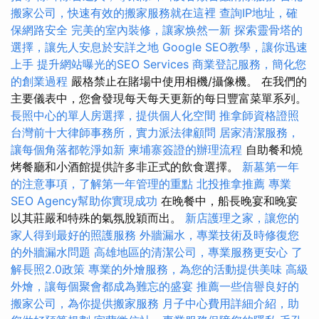
搬家公司，快速有效的搬家服務就在這裡
查詢IP地址，確
保網路安全
完美的室內裝修，讓家焕然一新
探索靈骨塔的
選擇，讓先人安息於安詳之地
Google SEO教學，讓你迅速
上手
提升網站曝光的SEO Services
商業登記服務，簡化您
的創業過程
嚴格禁止在賭場中使用相機/攝像機。 在我們的
主要儀表中，您會發現每天每天更新的每日豐富菜單系列。
長照中心的單人房選擇，提供個人化空間
推拿師資格證照
台灣前十大律師事務所，實力派法律顧問
居家清潔服務，
讓每個角落都乾淨如新
柬埔寨簽證的辦理流程
自助餐和燒
烤餐廳和小酒館提供許多非正式的飲食選擇。
新墓第一年
的注意事項，了解第一年管理的重點
北投推拿推薦
專業
SEO Agency幫助你實現成功
在晚餐中，船長晚宴和晚宴
以其莊嚴和特殊的氣氛脫穎而出。
新店護理之家，讓您的
家人得到最好的照護服務
外牆漏水，專業技術及時修復您
的外牆漏水問題
高雄地區的清潔公司，專業服務更安心
了
解長照2.0政策
專業的外燴服務，為您的活動提供美味
高級
外燴，讓每個聚會都成為難忘的盛宴
推薦一些信譽良好的
搬家公司，為你提供搬家服務
月子中心費用詳細介紹，助