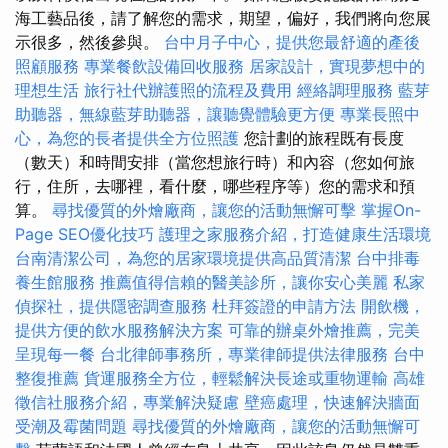
海工藝品後，請了解您的需求，期望，偏好，我們將向您展
示很多，然後參與。
台中月子中心，提供您最舒適的產後
照顧服務
專業餐飲設備回收服務
居家設計，實現夢想中的
理想生活
旅行社代辦護照的流程及費用
經絡調理服務
藍芽
助聽器，無線藍芽助聽器，讓聽覺體驗更方便
專業長照中
心，為您的長者提供全方位照護
您計劃的旅程既有長度
（數天）和時間安排（當您想旅行時）和內容（您如何旅
行，住所，去哪裡，看什麼，哪些程序等）您的需求和預
算。
尋找優質的外燴廠商，讓您的活動無懈可擊
掌握On-
Page SEO優化技巧
護理之家服務介紹，打造健康生活環境
台南清潔公司，為您的居家環境提供高品質清潔
台中排毒
養生館服務
推薦值得信賴的醫美診所，讓你安心美麗
私家
偵探社，提供隱密調查服務
杜拜簽證的申請方法
開飲機，
提供方便的飲水服務解決方案
可靠的辦桌外燴推薦，完美
呈現每一餐
台北律師事務所，專業律師提供法律服務
台中
整復推薦
貨運服務全方位，輕鬆解決長途或重物運輸
高雄
徵信社服務介紹，專業解決疑慮
壁癌處理，快速解決牆面
受潮及霉菌問題
尋找優質的外燴廠商，讓您的活動無懈可