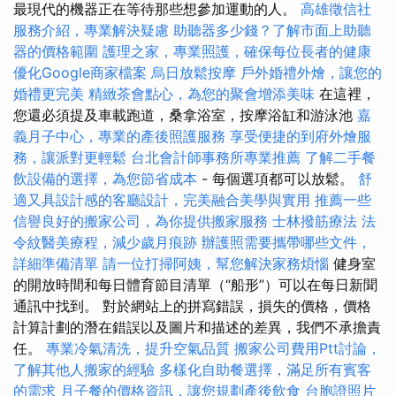
最現代的機器正在等待那些想參加運動的人。
高雄徵信社
服務介紹，專業解決疑慮
助聽器多少錢？了解市面上助聽
器的價格範圍
護理之家，專業照護，確保每位長者的健康
優化Google商家檔案
烏日放鬆按摩
戶外婚禮外燴，讓您的
婚禮更完美
精緻茶會點心，為您的聚會增添美味
在這裡，
您還必須提及車載跑道，桑拿浴室，按摩浴缸和游泳池
嘉
義月子中心，專業的產後照護服務
享受便捷的到府外燴服
務，讓派對更輕鬆
台北會計師事務所專業推薦
了解二手餐
飲設備的選擇，為您節省成本
- 每個選項都可以放鬆。
舒
適又具設計感的客廳設計，完美融合美學與實用
推薦一些
信譽良好的搬家公司，為你提供搬家服務
士林撥筋療法
法
令紋醫美療程，減少歲月痕跡
辦護照需要攜帶哪些文件，
詳細準備清單
請一位打掃阿姨，幫您解決家務煩惱
健身室
的開放時間和每日體育節目清單（“船形”）可以在每日新聞
通訊中找到。 對於網站上的拼寫錯誤，損失的價格，價格
計算計劃的潛在錯誤以及圖片和描述的差異，我們不承擔責
任。
專業冷氣清洗，提升空氣品質
搬家公司費用Ptt討論，
了解其他人搬家的經驗
多樣化自助餐選擇，滿足所有賓客
的需求
月子餐的價格資訊，讓您規劃產後飲食
台胞證照片