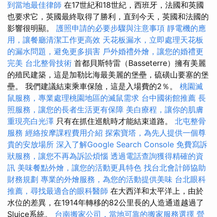
到當地最佳律師
在17世紀和18世紀，西班牙，法國和英國
也要求它，英國最終取得了勝利，直到今天，英國和法國的
影響很明顯。
護照申請的必要步驟與注意事項
靜電機的應
用，讓餐廳清潔工作更高效
天花板漏水，立即處理天花板
的漏水問題，避免更多損害
戶外婚禮外燴，讓您的婚禮更
完美
台北整骨技術
首都貝斯特雷（Basseterre）擁有美麗
的殖民建築，這是加勒比海最美麗的堡壘，硫磺山要塞的堡
壘。 我們建議結束乘車保險，這是入場費的2％。
桃園滅
鼠服務，專業處理桃園地區的滅鼠需求
台中國術館推薦
長
照服務，讓您的長者生活更有保障
美白療程，讓你的肌膚
重現亮白光澤
只有在抓住巡航時才能結束道路。
北屯整骨
服務
經絡按摩課程費用介紹
探索寶塔，為先人提供一個尊
貴的安放場所
深入了解Google Search Console
免費寫訴
狀服務，讓您不再為訴訟煩惱
透過電話查詢獲得精確的資
訊
美味餐點外燴，讓您的活動更具特色
找台北會計師協助
財務規劃
專業的外燴服務，為您的活動提供美味
台北眼科
推薦，尋找最適合的眼科醫師
在大西洋和太平洋上，由於
水位的差異，在1914年轉移的82公里長的人造通道越過了
Sluice系統。
台南搬家公司，當地可靠的搬家服務選擇
營