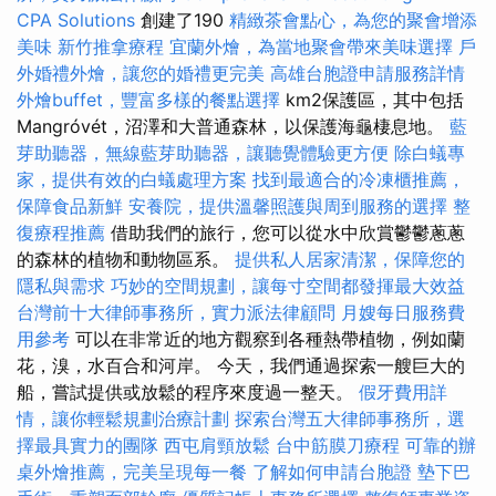
CPA Solutions
創建了190
精緻茶會點心，為您的聚會增添
美味
新竹推拿療程
宜蘭外燴，為當地聚會帶來美味選擇
戶
外婚禮外燴，讓您的婚禮更完美
高雄台胞證申請服務詳情
外燴buffet，豐富多樣的餐點選擇
km2保護區，其中包括
Mangróvét，沼澤和大普通森林，以保護海龜棲息地。
藍
芽助聽器，無線藍芽助聽器，讓聽覺體驗更方便
除白蟻專
家，提供有效的白蟻處理方案
找到最適合的冷凍櫃推薦，
保障食品新鮮
安養院，提供溫馨照護與周到服務的選擇
整
復療程推薦
借助我們的旅行，您可以從水中欣賞鬱鬱蔥蔥
的森林的植物和動物區系。
提供私人居家清潔，保障您的
隱私與需求
巧妙的空間規劃，讓每寸空間都發揮最大效益
台灣前十大律師事務所，實力派法律顧問
月嫂每日服務費
用參考
可以在非常近的地方觀察到各種熱帶植物，例如蘭
花，溴，水百合和河岸。 今天，我們通過探索一艘巨大的
船，嘗試提供或放鬆的程序來度過一整天。
假牙費用詳
情，讓你輕鬆規劃治療計劃
探索台灣五大律師事務所，選
擇最具實力的團隊
西屯肩頸放鬆
台中筋膜刀療程
可靠的辦
桌外燴推薦，完美呈現每一餐
了解如何申請台胞證
墊下巴