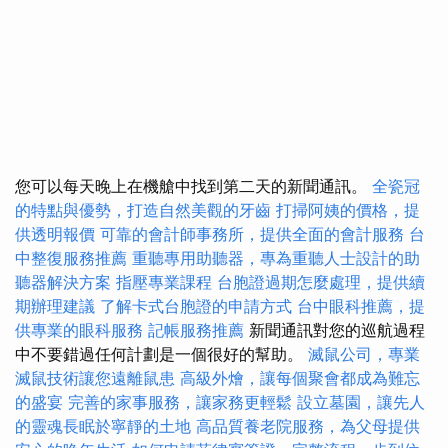
您可以每天晚上在機艙中找到第二天的新聞通訊。
全瓷冠
的特點與優勢，打造自然美觀的牙齒
打掃阿姨的價格，提
供透明報價
可靠的會計師事務所，提供全面的會計服務
台
中整復服務推薦
重聽專用助聽器，專為重聽人士設計的助
聽器解決方案
指壓專業課程
台胞證過期怎麼處理，提供續
期辦理建議
了解卡式台胞證的申請方式
台中眼科推薦，提
供專業的眼科服務
記帳服務推薦
新聞通訊對您的巡航過程
中不要錯過任何計劃是一個很好的幫助。
滅鼠公司，專業
滅鼠技術讓您遠離鼠患
高級外燴，讓每個聚會都成為難忘
的盛宴
完善的家事服務，讓家務更輕鬆
設立墓園，讓先人
的靈魂長眠於寧靜的土地
高品質養老院服務，為父母提供