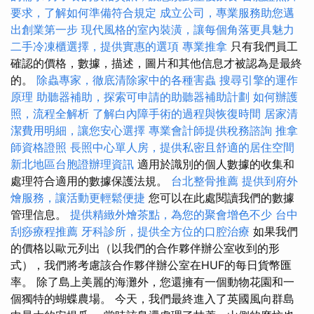
要求，了解如何準備符合規定
成立公司，專業服務助您邁
出創業第一步
現代風格的室內裝潢，讓每個角落更具魅力
二手冷凍櫃選擇，提供實惠的選項
專業推拿
只有我們員工
確認的價格，數據，描述，圖片和其他信息才被認為是最終
的。
除蟲專家，徹底清除家中的各種害蟲
搜尋引擎的運作
原理
助聽器補助，探索可申請的助聽器補助計劃
如何辦護
照，流程全解析
了解白內障手術的過程與恢復時間
居家清
潔費用明細，讓您安心選擇
專業會計師提供稅務諮詢
推拿
師資格證照
長照中心單人房，提供私密且舒適的居住空間
新北地區台胞證辦理資訊
適用於識別的個人數據的收集和
處理符合適用的數據保護法規。
台北整骨推薦
提供到府外
燴服務，讓活動更輕鬆便捷
您可以在此處閱讀我們的數據
管理信息。
提供精緻外燴茶點，為您的聚會增色不少
台中
刮痧療程推薦
牙科診所，提供全方位的口腔治療
如果我們
的價格以歐元列出（以我們的合作夥伴辦公室收到的形
式），我們將考慮該合作夥伴辦公室在HUF的每日貨幣匯
率。 除了島上美麗的海灘外，您還擁有一個動物花園和一
個獨特的蝴蝶農場。 今天，我們最終進入了英國風向群島