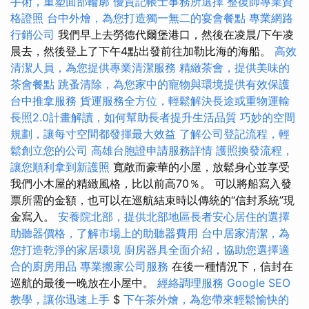
手術，重塑面部輪廓
優質記帳士事務所選擇
整復師專業資
格證照
台中外燴，為您打造獨一無二的宴會餐點
專業網路
行銷公司
我們早上去勞德代爾堡港口，然後在凌晨/下午凌
晨去，然後登上了下午4點出發前往加勒比海的海船。
高效
清潔人員，為您提供專業清潔服務
精緻茶會，提供美味的
茶會餐點
跳蚤清除，為您家中的寵物與環境提供有效保護
台中推拿服務
貨運服務全方位，輕鬆解決長途或重物運輸
長照2.0計畫解讀，如何幫助長者提升生活品質
巧妙的空間
規劃，讓每寸空間都發揮最大效益
了解公司登記流程，輕
鬆創立您的公司
高雄台胞證申請服務詳情
護照換發流程，
讓您順利拿到新護照
寬敞而豪華的小屋，放鬆身心並享受
我們小木屋的精緻風格，比以前高70％。 可以將船寫入發
票所需的金額，也可以在巡航結束時以傳統的“信封系統”現
金寫入。
安養院北部，提供北部地區長者安心居住的選擇
助聽器價格，了解市場上的助聽器費用
台中居家清潔，為
您打造乾淨的家居環境
廚房器具全面介紹，協助您選擇適
合的廚房用品
專業搬家公司服務
在後一種情況下，信封在
巡航的最後一晚放在小屋中。
經絡調理服務
Google SEO
教學，讓你迅速上手
$
下午茶外燴，為您帶來輕鬆愉快的