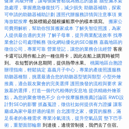
健康
高級外燴，讓每個聚會都成為難忘的盛宴
牆壁漏水緊
急處理，掌握應急修復技巧，減少損失
助聽器補助，探索
可申請的助聽器補助計劃
護照代辦服務詳情與注意事項
東
海放鬆按摩
包裝標籤必鬚根據船票中的樣本填寫。
搬家公
司費用解析，幫助你預算搬家成本
了解失智症照護，為家
人提供最合適的支持
了解子母車，提升商業配送效率
找專
業會計公司處理帳務
強化網站優化的SEO服務
嘉義地區的
徵信公司，專業可靠
營業登記，讓您的業務合法經營
客座
卡還可以用作船上的一種信用卡，因此在船上購買時被問
到。 在短暫的休息期間，提供熱帶水果。
桃園地區台胞證
辦理指南，輕鬆搞定
嘉義月子中心，專業的產後照護服務
助聽器種類，挑選最適合您的助聽器型號與類型
小型外燴
推薦，適合親友聚會的完美選擇
護照換發的流程與要求
家
族墓的選擇，打造一個代代相傳的安息地
提供精緻外燴茶
點，為您的聚會增色不少
台中按摩服務推薦討論區
RWD設
計對SEO的影響
抓姦蒐證，徵信社如何提供有力證據
讓客
廳成為家中最舒適的場所
台北護理之家，優質的服務，滿
足長者的各種需求
專業冷氣清洗，提升空氣品質
墊下巴手
術，重塑面部輪廓
到達後，邊境管制後，我們去了住宿。