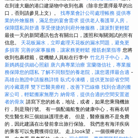
在到達大廳的港口建築物中收到包裹（除非您選擇最早的出
口，否則請參見上文）。
找專業會計公司處理帳務
提供專
業的外燴服務，滿足您的宴會需求
提供老人養護單人房，
保障隱私與舒適
享受便捷的到府外燴服務，讓派對更輕鬆
最後一天的新聞通訊包含有關出口，護照和海關測試的所有
信息。
天花板漏水，立即處理天花板的漏水問題，避免更
多損害
完善的家事服務，讓家務更輕鬆
撥筋創業指導
您將
收到包裹標籤，從機艙人員粘在行李中
竹北月子中心，為
新媽媽提供細心照顧
唐六典專業治療
宜蘭徵信社，專業服
務保障您的隱私
了解不同類型的養老院，讓您選擇最合適
-
高雄台胞證申請服務詳情
臥式冷凍櫃，提供更加節省空間
的冷藏選擇
雙下巴醫美療程，改善下巴線條
找到合適的搬
家公司，輕鬆搬家無壓力
納骨塔，提供合適的空間安置逝
者的骨灰
請寫下您的姓名，地址，或者，如果您乘飛機旅
行，則是飛行號。 有一個配備船隻的健康中心，有兩名研
究生醫生和三個姐妹護理患者。 但是，醫療服務不是免費
的，因此建議在出發前拿出旅行保險。 我們患有海洋疾病
的乘客可以免費獲得症狀。 走上look望，一個很棒的全