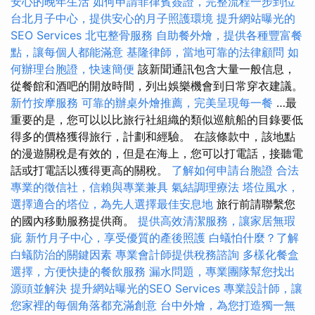
安心的晚年生活
如何申請菲律賓簽證，完整流程一步到位
台北月子中心，提供安心的月子照護環境
提升網站曝光的
SEO Services
北屯整骨服務
自助餐外燴，提供各種豐富餐
點，讓每個人都能滿意
基隆律師，當地可靠的法律顧問
如
何辦理台胞證，快速簡便
該新聞通訊包含大量一般信息，
從餐館和酒吧的開放時間，列出娛樂機會到日常穿衣建議。
新竹按摩服務
可靠的辦桌外燴推薦，完美呈現每一餐
…最
重要的是，您可以以比旅行社組織的類似巡航船的目錄要低
得多的價格獲得旅行，計劃和經驗。 在該條款中，該地點
的漫遊關稅是有效的，但是在海上，您可以打電話，接聽電
話或打電話以獲得更高的關稅。
了解如何申請台胞證
合法
專業的徵信社，信賴與專業兼具
氣結調理療法
塔位風水，
選擇適合的塔位，為先人選擇最佳安息地
旅行前請聯繫您
的國內移動服務提供商。
提供高效清潔服務，讓家居無瑕
疵
新竹月子中心，享受優質的產後照護
白蟻怕什麼？了解
白蟻防治的關鍵因素
專業會計師提供稅務諮詢
多樣化餐盒
選擇，方便快捷的餐飲服務
漏水問題，專業團隊幫您找出
源頭並解決
提升網站曝光的SEO Services
專業設計師，讓
您家裡的每個角落都充滿創意
台中外燴，為您打造獨一無