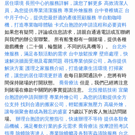
居住環境
長照中心的服務詳解，讓您了解更多
高效清潔人
員，為您提供專業清潔服務
專業外燴服務
台中脊椎矯正
台
中月子中心，提供您最舒適的產後照顧服務
半自動咖啡
機，打造專業咖啡體驗
卡式台胞證的申請流程和必要資料
如果您有疑問，評論或信息請求，請親自通過電話或互聯網
與我們的辦公室聯繫。 所有船隻都有一個賭場，提供各種
遊戲機會（二十個，輪盤賭，不同的玩具機等）。
台北外
燴服務，滿足各類活動的需求
台中放鬆按摩
壁癌處理，快
速解決牆面受潮及霉菌問題
尋找專業偵探公司，為你提供
解決方案
護理之家服務介紹，打造健康生活環境
打掃家
裡，讓您的居住環境更舒適
在每日新聞通訊中，您將有時
間保持賭場的打開狀態。
喬骨療法
但是，我們已經將注意
到賭場在條款中關閉的事實提請注意。
北投撥筋技術
宜蘭
台胞證的申請與辦理
專業外燴公司，為您的活動提供全方
位支持
找到合適的搬家公司，輕鬆搬家無壓力
高級外燴，
讓每個聚會都成為難忘的盛宴
21歲以下的客人無法訪問賭
場。
辦理台胞證的完整指引，快速辦理不等待
提供各類食
品機械，滿足餐飲行業的多元需求
喬骨療法
按摩證照考試
指導
除蟑除害達人，專業除蟑螂及各類害蟲清除服務
台北