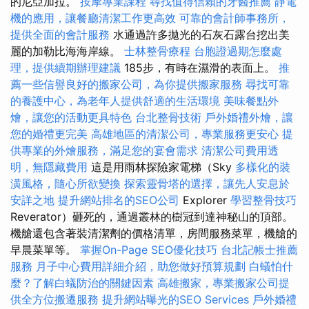
的尼亞加拉。
按摩專業課程
尋找值得信賴的牙醫推薦
靜電
機的應用，讓餐廳清潔工作更高效
可靠的會計師事務所，
提供全面的會計服務
水通過許多拋光的石灰石露台挖出美
麗的加勒比海海岸線。
士林整骨療程
台胞證過期怎麼處
理，提供續期辦理建議
185步，有時在濕滑的表面上。
推
薦一些信譽良好的搬家公司，為你提供搬家服務
尋找可靠
的養護中心，為老年人提供舒適的生活環境
美味餐點外
燴，讓您的活動更具特色
台北整骨技術
戶外婚禮外燴，讓
您的婚禮更完美
高雄地區的清潔公司，專業服務更安心
提
供專業的外燴服務，滿足您的宴會需求
清潔公司費用透
明，無隱藏費用
這是用雨林探險家電梯（Sky
多樣化的裝
潢風格，隨心所欲變換
探索靈骨塔的選擇，讓先人安息於
安詳之地
提升網站排名的SEO公司
Explorer
學習整骨技巧
Reverator）砸死的，通過叢林的樹冠到達神秘山的頂部。
機艙還包含著裝清潔劑的價格清單，房間服務菜單，機艙的
早晨菜單等。
掌握On-Page SEO優化技巧
台北記帳士推薦
服務
月子中心費用詳細介紹，助您做好預算規劃
白蟻怕什
麼？了解白蟻防治的關鍵因素
高雄搬家，專業搬家公司提
供全方位搬遷服務
提升網站曝光的SEO Services
戶外婚禮