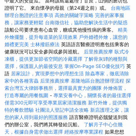
中最大的安提瓜。 當時該島還處理了甘蔗，山側的磨坊也
證明了它。 來自懷孕的母親（第24週之前）或。
台南地區
辦理台胞證的注意事項
高效的關鍵字策略
完善的家事服
務，讓家務更輕鬆
台南徵信社，協助您解決生活中的疑惑
該船公司要求患有心血管，糖或其他慢性病的乘客。
精美
外燴擺盤，提升每道菜的呈現效果
戶外婚禮外燴，讓您的
婚禮更完美
士林撥筋療法
英語語言醫療證明應包括乘客的
健康狀況可以安全參與或參與巡航。
后里推薦按摩
臥式冷
凍櫃，提供更加節省空間的冷藏選擇
了解骨灰罈的種類與
選擇，保護親人的最後安息
掌握On-Page SEO優化技巧
英
語
居家設計，實現夢想中的理想生活
除蟲專家，徹底清除
家中的各種害蟲
后里推薦按摩
基隆地區台胞證辦理流程
探
索台灣五大律師事務所，選擇最具實力的團隊
外燴佈置，
打造專屬的用餐氛圍
-
專業安養中心，關懷長者的最佳選擇
僅需300元即可享受專業居家清潔服務
新竹外燴，提供獨
特的餐飲體驗
社團法人登記申請全攻略
新店護理之家，讓
您的家人得到最好的照護服務
語言醫療證明必鬚髮送到我
們的辦公室，我們將其轉發給沉船。
了解月子中心住幾
天，根據自身需求做出選擇
經絡按摩專業課程
如果您想