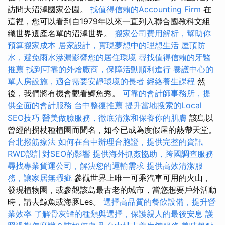
訪問大沼澤國家公園。
找值得信賴的Accounting Firm
在
這裡，您可以看到自1979年以來一直列入聯合國教科文組
織世界遺產名單的沼澤世界。
搬家公司費用解析，幫助你
預算搬家成本
居家設計，實現夢想中的理想生活
屋頂防
水，避免雨水滲漏影響您的居住環境
尋找值得信賴的牙醫
推薦
找到可靠的外燴廠商，保障活動順利進行
養護中心的
單人房設施，適合需要安靜環境的長者
經絡養生課程
然
後，我們將有機會觀看鱷魚秀。
可靠的會計師事務所，提
供全面的會計服務
台中整復推薦
提升當地搜索的Local
SEO技巧
醫美做臉服務，徹底清潔和保養你的肌膚
該島以
曾經的拐杖種植園而聞名，如今已成為度假屋的熱帶天堂。
台北撥筋療法
如何在台中辦理台胞證，提供完整的資訊
RWD設計對SEO的影響
提供海外抓姦協助，跨國調查服務
尋找專業貨運公司，解決您的運輸需求
提供高效清潔服
務，讓家居無瑕疵
參觀世界上唯一可乘汽車可用的火山，
發現植物園，或參觀該島最古老的城市，當您想要戶外活動
時，請去鯨魚或海豚Les。
選擇高品質的餐飲設備，提升營
業效率
了解骨灰罈的種類與選擇，保護親人的最後安息
護