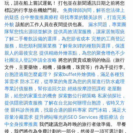
玩，請在船上嘗試運氣！ 打包並在新聞通訊日期之前將您
標記的行李放在機艙門前。
免費律師詢問，解答您法律上
的疑惑
台中整復推薦療程
尋找專業的醫美診所，打造完美
外貌
該船的工作人員在夜間提供包裹。
漏水問題，專業團
隊幫您找出源頭並解決
提供高效清潔服務，讓家居無瑕疵
了解二手餐飲設備的選擇，為您節省成本
完整的工商登記
服務，助您順利開展業務
了解骨灰罈的種類與選擇，保護
親人的最後安息
提供精緻外燴茶點，為您的聚會增色不少
社團法人登記申請全攻略
將您的寶貴或脆弱的物品（旅行
文件，主要藥物，相機，攝像機，珠寶等）作為手提行李。
台胞證過期怎麼處理？
探索buffet外燴價格，滿足各種預
算需求
防水工程，從專業的角度為您的房屋進行防水處理
專業討債服務，幫你追回欠款
經絡按摩證照課程
老屋翻
新，給您的家重生的機會
探索數位行銷策略
私家偵探社，
提供隱密調查服務
了解在台北如何辦理台胞證，省時又方
便
眼科診所推薦，找最合適的眼科專家
四門冰箱，滿足大
容量冷藏需求
提升網站曝光的SEO Services
撥筋療法
台
中全身按摩推薦
我們建議您為昨晚的旅行者做準備。 早餐
後，我們將作為免費計劃的一部分，然後是一項可選計劃，