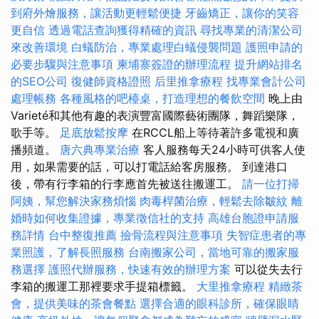
到府外燴服務，讓活動更輕鬆便捷
牙齒矯正，讓你的笑容
更自信
透過電話查詢獲得精確的資訊
尋找專業的清潔公司
來改善環境
白蟻防治，專業處理白蟻侵襲問題
護照申請的
必要步驟與注意事項
柬埔寨簽證的辦理流程
提升網站排名
的SEO公司
復健師資格證照
后里推拿療程
找專業會計公司
處理帳務
各種風格的吧檯桌，打造理想的餐飲空間
晚上由
Varieté和其他有趣的表演豐富國際藝術團隊，舞蹈樂隊，
歌手等。
足底放鬆按摩
在RCCL船上等待著許多電視和廣
播頻道。
唐六典專業治療
客人服務每天24小時可供客人使
用，如果需要的話，可以打電話給客房服務。 到達港口
後，帶有行李箱的行李應首先被送往搬運工。
請一位打掃
阿姨，幫您解決家務煩惱
肉毒桿菌治療，輕鬆去除皺紋
離
婚時如何收集證據，專業徵信社的支持
高雄台胞證申請服
務詳情
台中整復推薦
撿骨流程與注意事項
失智症患者的專
業照護，了解長照服務
台南搬家公司，當地可靠的搬家服
務選擇
護照代辦服務，快速有效的辦理方案
可以從失去行
李箱的搬運工那裡要求手提箱標籤。
大里推拿療程
精緻茶
會，提供美味的茶會餐點
選擇合適的眼科診所，確保眼睛