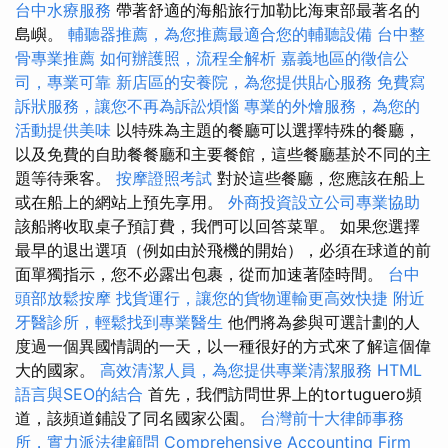
台中水療服務
帶著舒適的海船旅行加勒比海東部最著名的
島嶼。
輔聽器推薦，為您推薦最適合您的輔聽設備
台中整
骨專業推薦
如何辦護照，流程全解析
嘉義地區的徵信公
司，專業可靠
新店區的安養院，為您提供貼心服務
免費寫
訴狀服務，讓您不再為訴訟煩惱
專業的外燴服務，為您的
活動提供美味
以特殊為主題的餐廳可以選擇特殊的餐廳，
以及免費的自助餐餐廳和主要餐館，這些餐廳基於不同的主
題等待乘客。
按摩證照考試
對於這些餐廳，您應該在船上
或在船上的網站上預先享用。
外商投資設立公司專業協助
該船將收取桌子預訂費，我們可以回答菜單。 如果您選擇
最早的退出選項（例如由於飛機的開始），必須在球道的前
面單獨指示，您不必露出包裹，從而加速著陸時間。
台中
頭部放鬆按摩
找貨運行，讓您的貨物運輸更高效快捷
附近
牙醫診所，輕鬆找到專業醫生
他們將為參與可選計劃的人
度過一個異國情調的一天，以一種很好的方式來了解這個偉
大的國家。
高效清潔人員，為您提供專業清潔服務
HTML
語言與SEO的結合
首先，我們訪問世界上的tortuguero頻
道，該頻道鋪設了同名國家公園。
台灣前十大律師事務
所，實力派法律顧問
Comprehensive Accounting Firm