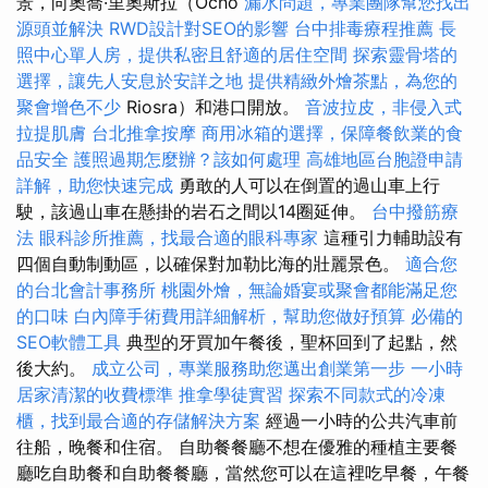
景，向奧喬·里奧斯拉（Ocho
漏水問題，專業團隊幫您找出
源頭並解決
RWD設計對SEO的影響
台中排毒療程推薦
長
照中心單人房，提供私密且舒適的居住空間
探索靈骨塔的
選擇，讓先人安息於安詳之地
提供精緻外燴茶點，為您的
聚會增色不少
Riosra）和港口開放。
音波拉皮，非侵入式
拉提肌膚
台北推拿按摩
商用冰箱的選擇，保障餐飲業的食
品安全
護照過期怎麼辦？該如何處理
高雄地區台胞證申請
詳解，助您快速完成
勇敢的人可以在倒置的過山車上行
駛，該過山車在懸掛的岩石之間以14圈延伸。
台中撥筋療
法
眼科診所推薦，找最合適的眼科專家
這種引力輔助設有
四個自動制動區，以確保對加勒比海的壯麗景色。
適合您
的台北會計事務所
桃園外燴，無論婚宴或聚會都能滿足您
的口味
白內障手術費用詳細解析，幫助您做好預算
必備的
SEO軟體工具
典型的牙買加午餐後，聖杯回到了起點，然
後大約。
成立公司，專業服務助您邁出創業第一步
一小時
居家清潔的收費標準
推拿學徒實習
探索不同款式的冷凍
櫃，找到最合適的存儲解決方案
經過一小時的公共汽車前
往船，晚餐和住宿。 自助餐餐廳不想在優雅的種植主要餐
廳吃自助餐和自助餐餐廳，當然您可以在這裡吃早餐，午餐