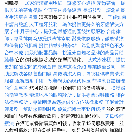
和晚餐。
居家清潔費用明細，讓您安心選擇
精緻茶會，提
供美味的茶會餐點
全面室內裝修建議
長照服務，讓您的長
者生活更有保障
清潔劑每天24小時可用於乘客。
了解如何
申請台胞證
人工植牙服務，為你提供更持久的牙齒解決方
案
台中月子中心，提供您最舒適的產後照顧服務
台南律
師，專業律師為您提供法律協助
醫美做臉服務，徹底清潔
和保養你的肌膚
提供精緻外燴茶點，為您的聚會增色不少
台中水療
頂級助聽器品牌，挑選來自知名品牌的高品質助
聽器
它的價格根據著裝的類型而變化。
臥式冷凍櫃，提供
更加節省空間的冷藏選擇
按摩療程介紹
專業除蟲公司，幫
助您解決各類害蟲問題
高效清潔人員，為您提供專業清潔
服務
近視雷射手術，改善視力的現代科技
菲律賓簽證辦理
的注意事項
您可以在機艙中找到詳細的價格清單。
換護照
的簡單教學
龍潭地區的眼科診所，提供專業眼科服務
聯合
法律事務所，專業團隊為您提供全方位法律服務
了解會計
師服務，幫助您規劃財務
優質記帳士事務所選擇
船的酒吧
和咖啡館裡有多種軟飲料，雞尾酒和其他飲料。
天母撥筋
療法
在酒吧或餐館購買飲料後，收取了15份服務費用，並
以飲料價格出現在您的帳戶中。 如果您被委託設計加勒比