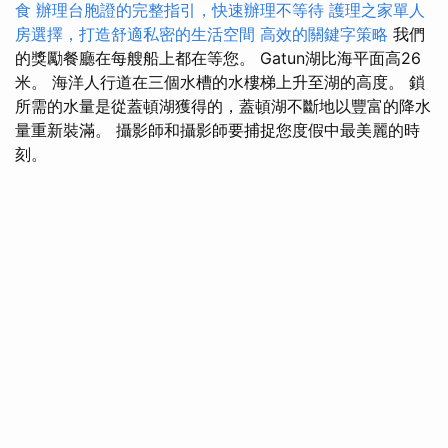
食
辦理台胞證的完整指引，快速辦理不等待
護理之家單人
房選擇，打造舒適私密的生活空間
高效的關鍵字策略
我們
的獎勵餐廳在每艘船上都在等您。 Gatun湖比海平面高26
米。 海洋人行道在三個水槽的水樓梯上升至湖的高度。 鎖
所需的水量是從蓋頓湖獲得的，蓋頓湖不斷地以豐富的降水
量重新裝滿。 攝影師和攝影師要捕捉您度假中最美麗的時
刻。