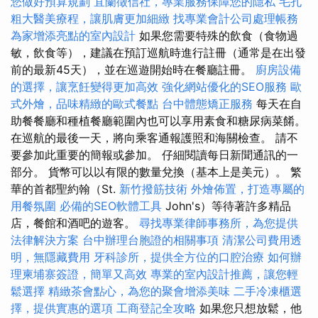
您做好預算規劃
宜蘭徵信社，專業服務保障您的隱私
毛孔
粗大醫美療程，讓肌膚更加細緻
找專業會計公司處理帳務
為家增添亮點的室內設計
如果您需要特殊的飲食（食物過
敏，飲食等），建議在預訂巡航時進行註冊（通常是在出發
前的最新45天），並在巡遊開始時在餐廳註冊。
廚房設備
的選擇，讓烹飪變得更加高效
強化網站優化的SEO服務
歐
式外燴，品味精緻的歐式餐點
台中體態矯正服務
每天在自
助餐餐廳和種植餐廳範圍內也可以享用素食和糖尿病菜餚。
在巡航的最後一天，將向乘客通報護照和海關檢查。 請不
要參加此重要的簡報或參加。 仔細閱讀每日新聞通訊的一
部分。 貨幣可以以有限的數量兌換（基本上是美元）。 繁
華的首都聖約翰（St.
新竹撥筋技術
外燴佈置，打造專屬的
用餐氛圍
必備的SEO軟體工具
John's）等待著許多精品
店，餐館和酒吧的遊客。
尋找專業律師事務所，為您提供
法律解決方案
台中辦理台胞證的相關事項
清潔公司費用透
明，無隱藏費用
牙科診所，提供全方位的口腔治療
如何辦
理柬埔寨簽證，簡單又高效
專業的室內設計推薦，讓您輕
鬆選擇
精緻茶會點心，為您的聚會增添美味
二手冷凍櫃選
擇，提供實惠的選項
工商登記全攻略
如果您只想放鬆，他