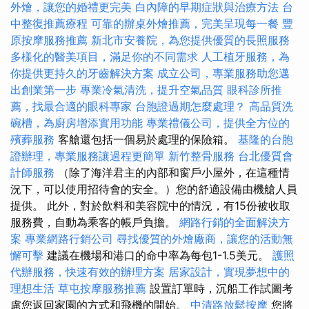
外燴，讓您的婚禮更完美
白內障的早期症狀與治療方法
台
中整復推薦療程
可靠的辦桌外燴推薦，完美呈現每一餐
豐
原按摩服務推薦
新北市安養院，為您提供優質的長照服務
多樣化的醫美項目，滿足你的不同需求
人工植牙服務，為
你提供更持久的牙齒解決方案
成立公司，專業服務助您邁
出創業第一步
專業冷氣清洗，提升空氣品質
眼科診所推
薦，找最合適的眼科專家
台胞證過期怎麼處理？
高品質洗
碗槽，為廚房增添實用功能
專業禮儀公司，提供全方位的
殯葬服務
客艙還包括一個易於處理的保險箱。
基隆的台胞
證辦理，專業服務讓過程更簡單
新竹整骨服務
台北優質會
計師服務
（除了海洋君主的內部和窗戶小屋外，在這種情
況下，可以使用招待會的安全。）您的舒適設備由機艙人員
提供。 此外，對於飲料和美容院中的情況，有15份被收取
服務費，自動為乘客的帳戶負擔。
網路行銷的全面解決方
案
專業網路行銷公司
尋找優質的外燴廠商，讓您的活動無
懈可擊
建議在機場和港口的命中率為每包1-1.5美元。
護照
代辦服務，快速有效的辦理方案
居家設計，實現夢想中的
理想生活
草屯按摩服務推薦
設置訂單時，沉船工作試圖考
慮您返回家園的方式和飛機的開始。
中清路放鬆按摩
您將