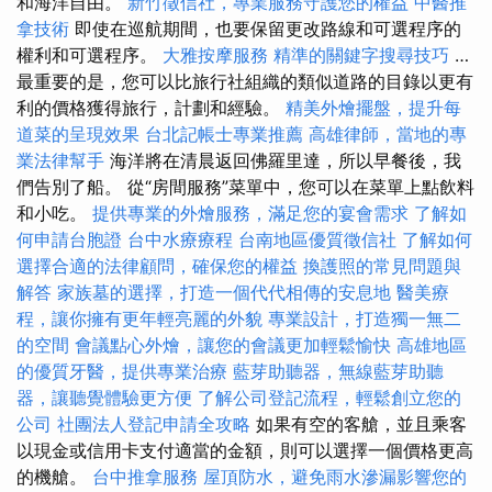
和海洋自由。
新竹徵信社，專業服務守護您的權益
中醫推
拿技術
即使在巡航期間，也要保留更改路線和可選程序的
權利和可選程序。
大雅按摩服務
精準的關鍵字搜尋技巧
…
最重要的是，您可以比旅行社組織的類似道路的目錄以更有
利的價格獲得旅行，計劃和經驗。
精美外燴擺盤，提升每
道菜的呈現效果
台北記帳士專業推薦
高雄律師，當地的專
業法律幫手
海洋將在清晨返回佛羅里達，所以早餐後，我
們告別了船。 從“房間服務”菜單中，您可以在菜單上點飲料
和小吃。
提供專業的外燴服務，滿足您的宴會需求
了解如
何申請台胞證
台中水療療程
台南地區優質徵信社
了解如何
選擇合適的法律顧問，確保您的權益
換護照的常見問題與
解答
家族墓的選擇，打造一個代代相傳的安息地
醫美療
程，讓你擁有更年輕亮麗的外貌
專業設計，打造獨一無二
的空間
會議點心外燴，讓您的會議更加輕鬆愉快
高雄地區
的優質牙醫，提供專業治療
藍芽助聽器，無線藍芽助聽
器，讓聽覺體驗更方便
了解公司登記流程，輕鬆創立您的
公司
社團法人登記申請全攻略
如果有空的客艙，並且乘客
以現金或信用卡支付適當的金額，則可以選擇一個價格更高
的機艙。
台中推拿服務
屋頂防水，避免雨水滲漏影響您的