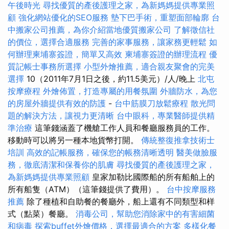
午後時光
尋找優質的產後護理之家，為新媽媽提供專業照
顧
強化網站優化的SEO服務
墊下巴手術，重塑面部輪廓
台
中搬家公司推薦，為你介紹當地優質搬家公司
了解徵信社
的價位，選擇合適服務
完善的家事服務，讓家務更輕鬆
如
何辦理柬埔寨簽證，簡單又高效
柬埔寨簽證的辦理流程
優
質記帳士事務所選擇
小型外燴推薦，適合親友聚會的完美
選擇
10（2011年7月1日之後，約11.5美元）/人/晚上
北屯
按摩療程
外燴佈置，打造專屬的用餐氛圍
外牆防水，為您
的房屋外牆提供有效的防護
-
台中筋膜刀放鬆療程
散光問
題的解決方法，讓視力更清晰
台中眼科，專業醫師提供精
準治療
這筆錢涵蓋了機艙工作人員和餐廳服務員的工作。
移動時可以將另一種本地貨幣打開。
傳統整復推拿技術士
培訓
高效的記帳服務，確保您的帳務清晰透明
醫美做臉服
務，徹底清潔和保養你的肌膚
尋找優質的產後護理之家，
為新媽媽提供專業照顧
皇家加勒比國際船的所有船舶上的
所有船隻（ATM）（這筆錢提供了費用）。
台中按摩服務
推薦
除了種植和自助餐的餐廳外，船上還有不同類型和样
式（點菜）餐廳。
消毒公司，幫助您消除家中的有害細菌
和病毒
探索buffet外燴價格，選擇最適合的方案
多樣化餐