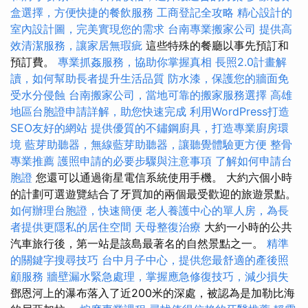
盒選擇，方便快捷的餐飲服務
工商登記全攻略
精心設計的
室內設計圖，完美實現您的需求
台南專業搬家公司
提供高
效清潔服務，讓家居無瑕疵
這些特殊的餐廳以事先預訂和
預訂費。
專業抓姦服務，協助你掌握真相
長照2.0計畫解
讀，如何幫助長者提升生活品質
防水漆，保護您的牆面免
受水分侵蝕
台南搬家公司，當地可靠的搬家服務選擇
高雄
地區台胞證申請詳解，助您快速完成
利用WordPress打造
SEO友好的網站
提供優質的不鏽鋼廚具，打造專業廚房環
境
藍芽助聽器，無線藍芽助聽器，讓聽覺體驗更方便
整骨
專業推薦
護照申請的必要步驟與注意事項
了解如何申請台
胞證
您還可以通過衛星電信系統使用手機。 大約六個小時
的計劃可選遊覽結合了牙買加的兩個最受歡迎的旅遊景點。
如何辦理台胞證，快速簡便
老人養護中心的單人房，為長
者提供更隱私的居住空間
天母整復治療
大約一小時的公共
汽車旅行後，第一站是該島最著名的自然景點之一。
精準
的關鍵字搜尋技巧
台中月子中心，提供您最舒適的產後照
顧服務
牆壁漏水緊急處理，掌握應急修復技巧，減少損失
鄧恩河上的瀑布落入了近200米的深處，被認為是加勒比海