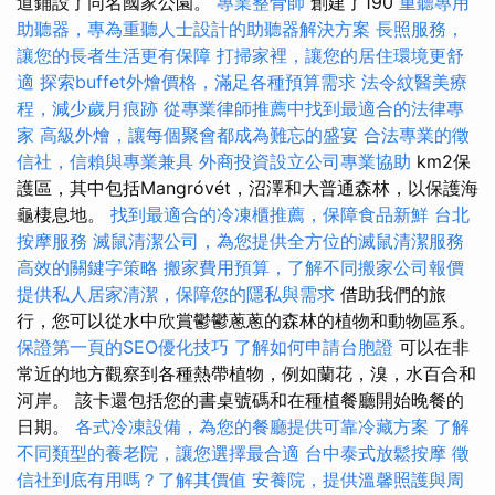
道鋪設了同名國家公園。
專業整骨師
創建了190
重聽專用
助聽器，專為重聽人士設計的助聽器解決方案
長照服務，
讓您的長者生活更有保障
打掃家裡，讓您的居住環境更舒
適
探索buffet外燴價格，滿足各種預算需求
法令紋醫美療
程，減少歲月痕跡
從專業律師推薦中找到最適合的法律專
家
高級外燴，讓每個聚會都成為難忘的盛宴
合法專業的徵
信社，信賴與專業兼具
外商投資設立公司專業協助
km2保
護區，其中包括Mangróvét，沼澤和大普通森林，以保護海
龜棲息地。
找到最適合的冷凍櫃推薦，保障食品新鮮
台北
按摩服務
滅鼠清潔公司，為您提供全方位的滅鼠清潔服務
高效的關鍵字策略
搬家費用預算，了解不同搬家公司報價
提供私人居家清潔，保障您的隱私與需求
借助我們的旅
行，您可以從水中欣賞鬱鬱蔥蔥的森林的植物和動物區系。
保證第一頁的SEO優化技巧
了解如何申請台胞證
可以在非
常近的地方觀察到各種熱帶植物，例如蘭花，溴，水百合和
河岸。 該卡還包括您的書桌號碼和在種植餐廳開始晚餐的
日期。
各式冷凍設備，為您的餐廳提供可靠冷藏方案
了解
不同類型的養老院，讓您選擇最合適
台中泰式放鬆按摩
徵
信社到底有用嗎？了解其價值
安養院，提供溫馨照護與周