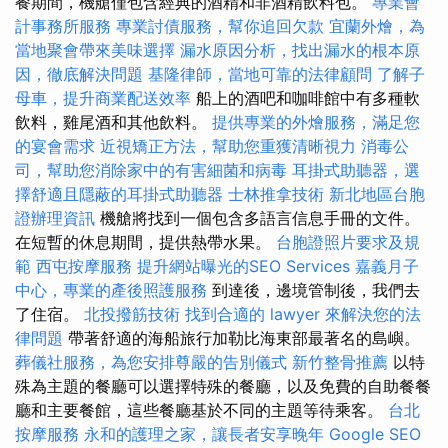
餐期間，機艙僅包含經典的酒精和非酒精飲料包。
專業會
計事務所服務
專業討債服務，幫你追回欠款
宜蘭外燴，為
當地聚會帶來美味選擇
漏水原因分析，找出漏水的根本原
因，徹底解決問題
基隆律師，當地可靠的法律顧問
了解子
母車，提升商業配送效率
船上的酒吧和咖啡館中有多種軟
飲料，雞尾酒和其他飲料。
提供專業的外燴服務，滿足您
的宴會需求
近視矯正方法，幫助您重獲清晰視力
消毒公
司，幫助您消除家中的有害細菌和病毒
耳掛式助聽器，選
擇舒適且隱蔽的耳掛式助聽器
士林推拿技術
新北地區台胞
證辦理資訊
機艙將找到一個包含多語言信息手冊的文件。
在短暫的休息期間，提供熱帶水果。
台胞證照片要求及規
範
西屯按摩服務
提升網站曝光的SEO Services
嘉義月子
中心，專業的產後照護服務
到達後，邊境管制後，我們去
了住宿。
北投撥筋技術
找到合適的 lawyer 來解決您的法
律問題
帶著舒適的海船旅行加勒比海東部最著名的島嶼。
葬儀社服務，為您安排尊嚴的告別儀式
新竹整骨推薦
以特
殊為主題的餐廳可以選擇特殊的餐廳，以及免費的自助餐餐
廳和主要餐館，這些餐廳基於不同的主題等待乘客。
台北
按摩服務
永和的護理之家，讓長者安享晚年
Google SEO