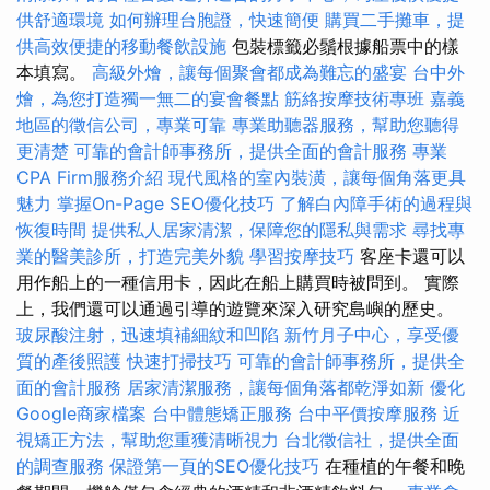
供舒適環境
如何辦理台胞證，快速簡便
購買二手攤車，提
供高效便捷的移動餐飲設施
包裝標籤必鬚根據船票中的樣
本填寫。
高級外燴，讓每個聚會都成為難忘的盛宴
台中外
燴，為您打造獨一無二的宴會餐點
筋絡按摩技術專班
嘉義
地區的徵信公司，專業可靠
專業助聽器服務，幫助您聽得
更清楚
可靠的會計師事務所，提供全面的會計服務
專業
CPA Firm服務介紹
現代風格的室內裝潢，讓每個角落更具
魅力
掌握On-Page SEO優化技巧
了解白內障手術的過程與
恢復時間
提供私人居家清潔，保障您的隱私與需求
尋找專
業的醫美診所，打造完美外貌
學習按摩技巧
客座卡還可以
用作船上的一種信用卡，因此在船上購買時被問到。 實際
上，我們還可以通過引導的遊覽來深入研究島嶼的歷史。
玻尿酸注射，迅速填補細紋和凹陷
新竹月子中心，享受優
質的產後照護
快速打掃技巧
可靠的會計師事務所，提供全
面的會計服務
居家清潔服務，讓每個角落都乾淨如新
優化
Google商家檔案
台中體態矯正服務
台中平價按摩服務
近
視矯正方法，幫助您重獲清晰視力
台北徵信社，提供全面
的調查服務
保證第一頁的SEO優化技巧
在種植的午餐和晚