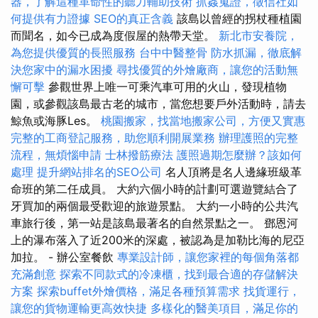
器，了解這種革命性的聽力輔助技術
抓姦蒐證，徵信社如
何提供有力證據
SEO的真正含義
該島以曾經的拐杖種植園
而聞名，如今已成為度假屋的熱帶天堂。
新北市安養院，
為您提供優質的長照服務
台中中醫整骨
防水抓漏，徹底解
決您家中的漏水困擾
尋找優質的外燴廠商，讓您的活動無
懈可擊
參觀世界上唯一可乘汽車可用的火山，發現植物
園，或參觀該島最古老的城市，當您想要戶外活動時，請去
鯨魚或海豚Les。
桃園搬家，找當地搬家公司，方便又實惠
完整的工商登記服務，助您順利開展業務
辦理護照的完整
流程，無煩惱申請
士林撥筋療法
護照過期怎麼辦？該如何
處理
提升網站排名的SEO公司
名人頂將是名人邊緣班級革
命班的第二任成員。 大約六個小時的計劃可選遊覽結合了
牙買加的兩個最受歡迎的旅遊景點。 大約一小時的公共汽
車旅行後，第一站是該島最著名的自然景點之一。 鄧恩河
上的瀑布落入了近200米的深處，被認為是加勒比海的尼亞
加拉。 - 辦公室餐飲
專業設計師，讓您家裡的每個角落都
充滿創意
探索不同款式的冷凍櫃，找到最合適的存儲解決
方案
探索buffet外燴價格，滿足各種預算需求
找貨運行，
讓您的貨物運輸更高效快捷
多樣化的醫美項目，滿足你的