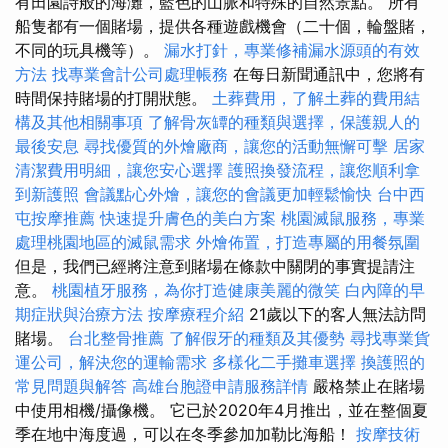
有田園詩般的海灘，藍色的山脈和特殊的自然景點。 所有
船隻都有一個賭場，提供各種遊戲機會（二十個，輪盤賭，
不同的玩具機等）。
漏水打針，專業修補漏水源頭的有效
方法
找專業會計公司處理帳務
在每日新聞通訊中，您將有
時間保持賭場的打開狀態。
土葬費用，了解土葬的費用結
構及其他相關事項
了解骨灰罈的種類與選擇，保護親人的
最後安息
尋找優質的外燴廠商，讓您的活動無懈可擊
居家
清潔費用明細，讓您安心選擇
護照換發流程，讓您順利拿
到新護照
會議點心外燴，讓您的會議更加輕鬆愉快
台中西
屯按摩推薦
快速提升膚色的美白方案
桃園滅鼠服務，專業
處理桃園地區的滅鼠需求
外燴佈置，打造專屬的用餐氛圍
但是，我們已經將注意到賭場在條款中關閉的事實提請注
意。
桃園植牙服務，為你打造健康美麗的微笑
白內障的早
期症狀與治療方法
按摩療程介紹
21歲以下的客人無法訪問
賭場。
台北整骨推薦
了解假牙的種類及其優勢
尋找專業貨
運公司，解決您的運輸需求
多樣化二手攤車選擇
換護照的
常見問題與解答
高雄台胞證申請服務詳情
嚴格禁止在賭場
中使用相機/攝像機。 它已於2020年4月推出，並在整個夏
季在地中海度過，可以在冬季參加加勒比海船！
按摩技術