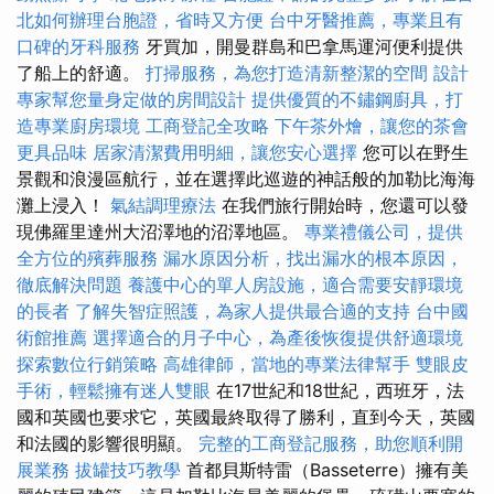
北如何辦理台胞證，省時又方便
台中牙醫推薦，專業且有
口碑的牙科服務
牙買加，開曼群島和巴拿馬運河便利提供
了船上的舒適。
打掃服務，為您打造清新整潔的空間
設計
專家幫您量身定做的房間設計
提供優質的不鏽鋼廚具，打
造專業廚房環境
工商登記全攻略
下午茶外燴，讓您的茶會
更具品味
居家清潔費用明細，讓您安心選擇
您可以在野生
景觀和浪漫區航行，並在選擇此巡遊的神話般的加勒比海海
灘上浸入！
氣結調理療法
在我們旅行開始時，您還可以發
現佛羅里達州大沼澤地的沼澤地區。
專業禮儀公司，提供
全方位的殯葬服務
漏水原因分析，找出漏水的根本原因，
徹底解決問題
養護中心的單人房設施，適合需要安靜環境
的長者
了解失智症照護，為家人提供最合適的支持
台中國
術館推薦
選擇適合的月子中心，為產後恢復提供舒適環境
探索數位行銷策略
高雄律師，當地的專業法律幫手
雙眼皮
手術，輕鬆擁有迷人雙眼
在17世紀和18世紀，西班牙，法
國和英國也要求它，英國最終取得了勝利，直到今天，英國
和法國的影響很明顯。
完整的工商登記服務，助您順利開
展業務
拔罐技巧教學
首都貝斯特雷（Basseterre）擁有美