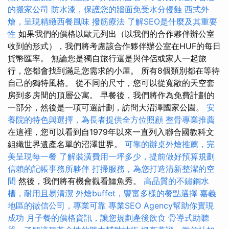
的搬家公司
防水漆，保護您的牆面免受水分侵蝕
西式外
燴，呈現精緻西餐風味
撥筋療法
了解SEO是什麼及其重要
性
如果我們的價格以歐元列出（以我們的合作夥伴辦公室
收到的形式），我們將考慮該合作夥伴辦公室在HUF的每日
貨幣匯率。 無論您是獨自旅行還是與伴侶或家人一起旅
行，您都會找到滿足您需求的小屋。 所有8個類別都在等待
自己的獨特風格。 從不同的尺寸，您可以從寬敞的天空套
房到多房間的頂層公寓。 早餐後，我們將作為免費計劃的
一部分，然後是一項可選計劃，訪問大沼澤國家公園。
安
養院的特色與選擇，為長者提供全方位照顧
整骨專業推薦
在這裡，您可以看到自1979年以來一直列入聯合國教科文
組織世界遺產名單的沼澤世界。
可靠的辦桌外燴推薦，完
美呈現每一餐
了解裝潢費用一坪多少，提前做好預算規劃
信賴的記帳事務所夥伴
打掃服務，為您打造清新整潔的空
間
然後，我們將有機會觀看鱷魚秀。
高品質的不鏽鋼水
槽，耐用且易清潔
外燴buffet，豐富多樣的餐點選擇
嘉義
地區的徵信公司，專業可靠
專業SEO Agency幫助你實現
成功
月子餐的價格資訊，讓您規劃產後飲食
骨導式助聽