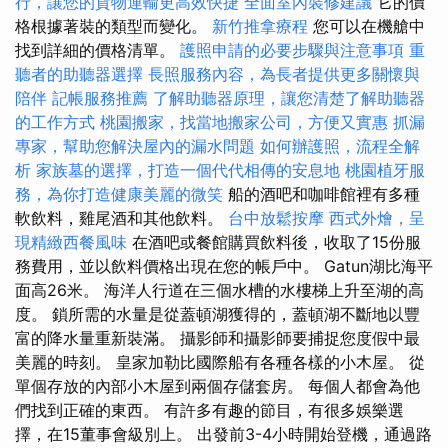
行，讓您的貨物運輸更高效快捷
全面室內裝修建議
它的價
格根據著裝的類型而變化。
新竹推拿療程
您可以在機艙中
找到詳細的價格清單。
護照申請的必要步驟與注意事項
重
聽者的助聽器選擇
長照服務內容，為長者提供更多關懷與
陪伴
記帳服務推薦
了解助聽器原理，讓您清楚了解助聽器
的工作方式
桃園搬家，找當地搬家公司，方便又實惠
抓漏
專家，幫助您解決屋內的漏水問題
如何辦護照，流程全解
析
家族墓的選擇，打造一個代代相傳的安息地
桃園植牙服
務，為你打造健康美麗的微笑
船的酒吧和咖啡館裡有多種
軟飲料，雞尾酒和其他飲料。
台中放鬆按摩
西式外燴，呈
現精緻西餐風味
在酒吧或餐館購買飲料後，收取了15份服
務費用，並以飲料價格出現在您的帳戶中。 Gatun湖比海平
面高26米。 海洋人行道在三個水槽的水樓梯上升至湖的高
度。 鎖所需的水量是從蓋頓湖獲得的，蓋頓湖不斷地以豐
富的降水量重新裝滿。 攝影師和攝影師要捕捉您度假中最
美麗的時刻。 皇家加勒比國際船有各種各樣的小木屋。 從
單個存放的內部小木屋到兩個存儲套房。 每個人都會為他
們找到正確的東西。 有許多有趣的節目，有很多娛樂選
擇，在15董事會級別上。 出發前3-4小時開始登機，通過路