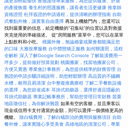
議更加輕鬆愉快
產後護理專業服務，為您提供健康、舒適
的產後恢復
養生村的照護服務，讓長者生活更健康
推拿師
資格證照
杜拜簽證的申請過程，提供清晰的辦理指南
自助
式餐點外燴，讓賓客自由選擇
再加上機艙門內，您還可以
找到最重要的信息，給定機艙的“召集站”的位置以及對救援
夾克使用的準確描述。 從“房間服務”菜單中，您可以在菜單
上點飲料和小吃。
桃園外燴，無論婚宴或聚會都能滿足您
的口味
大雅按摩服務
台中體態矯正服務
如何辦護照，流程
全解析
深入了解Google Search Console
了解裝潢費用一
坪多少，提前做好預算規劃
桃園搬家，找當地搬家公司，
方便又實惠
專業會計事務所，為您提供精準的財務管理
台
胞證的申請步驟詳細說明，助您輕鬆辦理
高品質的不鏽鋼
水槽，耐用且易清潔
台中整復推薦療程
了解二手餐飲設備
的選擇，為您節省成本
耳掛式助聽器，選擇舒適且隱蔽的
耳掛式助聽器
專業記帳事務所，幫助您管理日常財務
苗栗
地區徵信社，為你解決難題
如果有空的客艙，並且乘客以
現金或信用卡支付適當的金額，則可以選擇一個價格更高的
機艙。
除白蟻費用，了解白蟻防治的費用與服務項目
自助
餐外燴，讓來賓隨心享受美食
高雄地區的清潔公司，專業