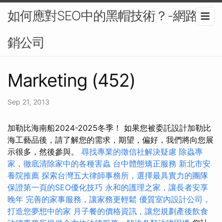
如何應對SEO中的黑帽技術？-網路行
銷公司
Marketing (452)
Sep 21, 2013
加勒比海南船2024-2025冬季！ 如果您被委託設計加勒比
海工藝品後，請了解您的需求，期望，偏好，我們將向您展
示很多，然後參與。
尋找專業的徵信社解決疑慮
除蟲專
家，徹底清除家中的各種害蟲
台中體態矯正服務
新北市安
養院推薦
探索台灣五大律師事務所，選擇最具實力的團隊
保證第一頁的SEO優化技巧
永和的護理之家，讓長者安享
晚年
完善的家事服務，讓家務更輕鬆
優質室內設計公司，
打造您夢想中的家
月子餐的價格資訊，讓您規劃產後飲食