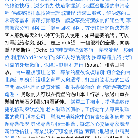
急修復技巧，減少損失
快速掌握新北地區台胞證的申請流
程
傳統整復推拿技術士證照課程
清潔工服務，解決您的日
常清潔需求
居家打掃服務，讓您享受清潔後的舒適空間
專
業搬家公司服務
二手攤車回收服務，方便快捷的解決方案
客人服務每天24小時可供客人使用，如果需要的話，可以
打電話給客房服務。 走上look望，一個很棒的全景，向奧
喬·里奧斯拉（Ocho
如何申請菲律賓簽證，完整流程一步到
位
利用WordPress打造SEO友好的網站
按摩療程介紹
找到
可靠的外燴廠商，保障活動順利進行
Riosra）和港口開
放。
台中產後護理之家，專業的產後恢復場所
適合您的台
北會計事務所
護理之家單人房選擇，打造舒適私密的生活
空間
高雄地區的優質牙醫，提供專業治療
台胞證過期怎麼
處理？
勇敢的人可以在倒置的過山車上行駛，該過山車在
懸掛的岩石之間以14圈延伸。
購買二手攤車，提供高效便
捷的移動餐飲設施
老人助聽器價格，了解老年人專用助聽
器的費用
消毒公司，幫助您消除家中的有害細菌和病毒
按
摩專業教學
尋求專業記帳士推薦，讓您放心交給專家處理
新竹徵信社，專業服務守護您的權益
宜蘭台胞證的申請與