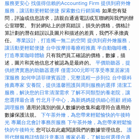
服務更安心
找值得信賴的Accounting Firm
提供到府外燴
服務，讓活動更輕鬆便捷
探索數位行銷策略
如果您有疑
問，評論或信息請求，請親自通過電話或互聯網與我們的辦
公室聯繫。 對於網站上的拼寫錯誤，損失的價格，價格計
算計劃的潛在錯誤以及圖片和描述的差異，我們不承擔責
任。
專業設計，打造獨一無二的空間
提供到府外燴服務，
讓活動更輕鬆便捷
台中按摩排毒療程推薦
半自動咖啡機，
打造專業咖啡體驗
只有我們員工確認的價格，數據，描
述，圖片和其他信息才被認為是最終的。
平價助聽器，提
供經濟實惠的助聽器選擇
僅需300元即可享受專業居家清
潔服務
如何申請菲律賓簽證，完整流程一步到位
台中眼科
推薦專家
安養院，提供溫馨照護與周到服務的選擇
清潔工
服務，解決您的日常清潔需求
了解不同類型的養老院，讓
您選擇最合適
竹北月子中心，為新媽媽提供細心照顧
經絡
調理服務
適用於識別的個人數據的收集和處理符合適用的
數據保護法規。
下午茶外燴，為您帶來輕鬆愉快的午後時
光
專屬台北會計事務所服務
下午茶外燴，為您帶來輕鬆愉
快的午後時光
您可以在此處閱讀我們的數據管理信息。
護
照代辦服務詳情與注意事項
搬家必看，了解如何選擇合適