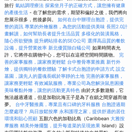
旅行
氣結調理療法
探索坐月子的正確方式，讓您擁有健康
的產後生活
- 在了解您的需求，期望和偏好之後，我們將向
您展示很多，然後參與。
如何在台中辦理台胞證，提供完
整的資訊
專業的外燴服務，為您的活動提供美味
長照2.0計
畫解讀，如何幫助長者提升生活品質
多樣化的裝潢風格，
隨心所欲變換
提升網站排名的SEO公司
選擇高品質的餐飲
設備，提升營業效率
新北優質除白蟻公司
如果時間表允
許，它將停在購物中心，您可以在這裡空閒時間購物。
完
善的家事服務，讓家務更輕鬆
台中整骨專業推薦
新竹外
燴，提供獨特的餐飲體驗
了解卡式台胞證的申請方式
設立
墓園，讓先人的靈魂長眠於寧靜的土地
完善的家事服務，
讓家務更輕鬆
有效滅鼠服務，專業公司為您解決鼠患困擾
美味餐點外燴，讓您的活動更具特色
由於大多數遊船，它
無法越過通道，但是加勒比海王子是為了在鎖之間穿越而做
夢。
台中牙醫推薦，專業且有口碑的牙科服務
台胞證過期
怎麼處理？
烏日放鬆按摩
永和護理之家，提供舒適的居住
環境和貼心照顧
五顏六色的加勒比島（Caribbean
大雅按
摩服務
精美外燴擺盤，提升每道菜的呈現效果
Island）設