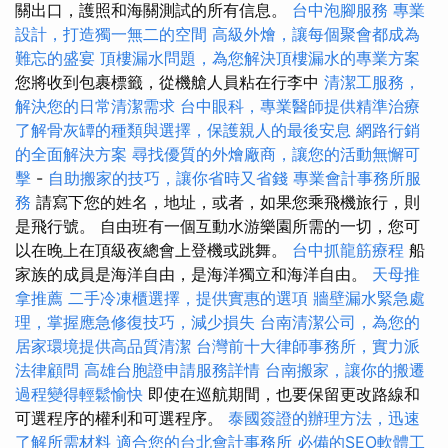
關出口，護照和海關測試的所有信息。
台中泡腳服務
專業
設計，打造獨一無二的空間
高級外燴，讓每個聚會都成為
難忘的盛宴
頂樓漏水問題，為您解決頂樓漏水的專業方案
您將收到包裹標籤，從機艙人員粘在行李中
清潔工服務，
解決您的日常清潔需求
台中眼科，專業醫師提供精準治療
了解骨灰罈的種類與選擇，保護親人的最後安息
網路行銷
的全面解決方案
尋找優質的外燴廠商，讓您的活動無懈可
擊
-
自助搬家的技巧，讓你省時又省錢
專業會計事務所服
務
請寫下您的姓名，地址，或者，如果您乘飛機旅行，則
是飛行號。 自由班有一個互動水游樂園所需的一切，您可
以在晚上在頂級夜總會上登機或跳舞。
台中抓龍筋療程
船
家族的成員是海洋自由，是海洋獨立和海洋自由。
天母推
拿推薦
二手冷凍櫃選擇，提供實惠的選項
牆壁漏水緊急處
理，掌握應急修復技巧，減少損失
台南清潔公司，為您的
居家環境提供高品質清潔
台灣前十大律師事務所，實力派
法律顧問
高雄台胞證申請服務詳情
台南搬家，讓你的搬遷
過程變得輕鬆愉快
即使在巡航期間，也要保留更改路線和
可選程序的權利和可選程序。
泰國簽證的辦理方法，迅速
了解所需材料
適合您的台北會計事務所
必備的SEO軟體工