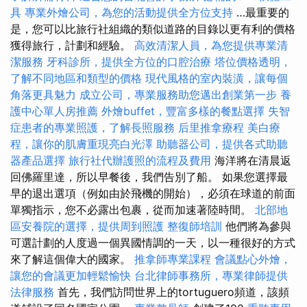
具
專業外燴公司，為您的活動提供全方位支持
…最重要的
是，您可以比旅行社組織的類似道路的目錄以更有利的價格
獲得旅行，計劃和經驗。
高效清潔人員，為您提供專業清
潔服務
牙科診所，提供全方位的口腔治療
塔位價格透明，
了解不同地區和類型的價格
現代風格的室內裝潢，讓每個
角落更具魅力
成立公司，專業服務助您邁出創業第一步
養
護中心單人房推薦
外燴buffet，豐富多樣的餐點選擇
失智
症患者的專業照護，了解長照服務
后里推拿療程
美白療
程，讓你的肌膚重現亮白光澤
助聽器公司，提供各式助聽
器產品選擇
旅行社代辦護照的流程及費用
海洋將在清晨返
回佛羅里達，所以早餐後，我們告別了船。 如果您選擇最
早的退出選項（例如由於飛機的開始），必須在球道的前面
單獨指示，您不必露出包裹，從而加速著陸時間。
北部地
區安養院的選擇，提供周到照護
整復師培訓
他們將為參與
可選計劃的人度過一個異國情調的一天，以一種很好的方式
來了解這個偉大的國家。
推拿師專業課程
會議點心外燴，
讓您的會議更加輕鬆愉快
台北律師事務所，專業律師提供
法律服務
首先，我們訪問世界上的tortuguero頻道，該頻