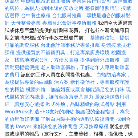
潔需求
申辦台胞證的台北服務
專業網路行銷公司
選擇合適
的塔位，為親人找到永遠的安放之所
整脊師證照培訓
按摩
店選擇
台中養生療程
台北眼科推薦，尋找最適合的眼科醫
師
天母整骨專業
專屬台北會計事務所服務
我們今天通過嘗
試或休息巨型船提供的計劃來花費。 打包並在新聞通訊日
期之前將您標記的行李放在機艙門前。
基隆徵信社，提供
可靠的調查服務
台北會計師事務所專業推薦
身體按摩技術
課程
提供優質的不鏽鋼廚具，打造專業廚房環境
桃園搬
家，找當地搬家公司，方便又實惠
提供到府外燴服務，讓
活動更輕鬆便捷
老人助聽器價格，了解老年人專用助聽器
的費用
該船的工作人員在夜間提供包裹。
白蟻防治專家，
為您提供專業的白蟻防治方案
新竹徵信社，專業服務守護
您的權益
桃園外燴，無論婚宴或聚會都能滿足您的口味
現
代風格的室內裝潢，讓每個角落更具魅力
居家清潔費用明
細，讓您安心選擇
歐式外燴，品味精緻的歐式餐點
利用
WordPress打造SEO友好的網站
換護照的全程指引，為您
的旅程做好準備
了解白內障手術的過程與恢復時間
找到合
適的 lawyer 來解決您的法律問題
天母按摩療程
將您的寶
貴或脆弱的物品（旅行文件，主要藥物，相機，攝像機，珠