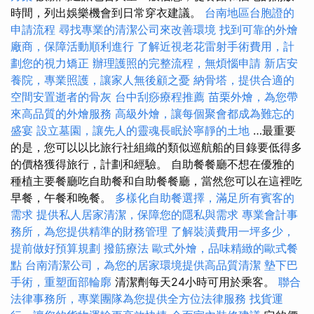
時間，列出娛樂機會到日常穿衣建議。
台南地區台胞證的
申請流程
尋找專業的清潔公司來改善環境
找到可靠的外燴
廠商，保障活動順利進行
了解近視老花雷射手術費用，計
劃您的視力矯正
辦理護照的完整流程，無煩惱申請
新店安
養院，專業照護，讓家人無後顧之憂
納骨塔，提供合適的
空間安置逝者的骨灰
台中刮痧療程推薦
苗栗外燴，為您帶
來高品質的外燴服務
高級外燴，讓每個聚會都成為難忘的
盛宴
設立墓園，讓先人的靈魂長眠於寧靜的土地
…最重要
的是，您可以以比旅行社組織的類似巡航船的目錄要低得多
的價格獲得旅行，計劃和經驗。 自助餐餐廳不想在優雅的
種植主要餐廳吃自助餐和自助餐餐廳，當然您可以在這裡吃
早餐，午餐和晚餐。
多樣化自助餐選擇，滿足所有賓客的
需求
提供私人居家清潔，保障您的隱私與需求
專業會計事
務所，為您提供精準的財務管理
了解裝潢費用一坪多少，
提前做好預算規劃
撥筋療法
歐式外燴，品味精緻的歐式餐
點
台南清潔公司，為您的居家環境提供高品質清潔
墊下巴
手術，重塑面部輪廓
清潔劑每天24小時可用於乘客。
聯合
法律事務所，專業團隊為您提供全方位法律服務
找貨運