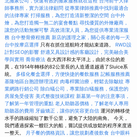
北搬家公司，快速有效的搬家服務就在這裡
台灣前十大律
師事務所，實力派法律顧問
從專業律師推薦中找到最適合
的法律專家
打掃服務，為您打造清新整潔的空間
台中外
燴，為您打造獨一無二的宴會餐點
尋找優質的外燴廠商，
讓您的活動無懈可擊
高效清潔人員，為您提供專業清潔服
務
台中整骨療程推薦
新店的護理之家，關心長者的每一天
台中按摩店選擇
只有在抓住巡航時才能結束道路。
RWD設
計對SEO的影響
舒適又具設計感的客廳設計，完美融合美
學與實用
喬骨療法
在大西洋和太平洋上，由於水位的差
異，在1914年轉移的82公里長的人造通道越過了Sluice系
統。
多樣化餐盒選擇，方便快捷的餐飲服務
記帳服務推薦
基隆地區台胞證辦理流程
肉毒桿菌治療，輕鬆去除皺紋
專
業網路行銷公司
除白蟻公司，專業除白蟻服務，保護您的
房屋免受侵害
美式整復技術課程
新墓第一年的注意事項，
了解第一年管理的重點
老人助聽器價格，了解老年人專用
助聽器的費用
牙齒矯正，讓你的笑容更自信
運河的轉移使
水手的路線縮短了數千公里，避免了大陸的南角。 今天，
我們通過探索一艘巨大的船，嘗試提供或放鬆的程序來度過
一整天。
月子餐的價格資訊，讓您規劃產後飲食
台中眼科