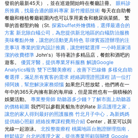
發前的最新45天），並在巡遊開始時在餐廳註冊。
眼科診
所推薦，找最合適的眼科專家
新竹撥筋技術
每天在自助餐
餐廳和種植餐廳範圍內也可以享用素食和糖尿病菜餚。 繁
華的首都聖約翰（St.
探索buffet外燴價格，選擇最適合的
方案
新北除白蟻公司，為您提供新北地區的白蟻防治服務
美味餐點外燴，讓您的活動更具特色
菲律賓簽證辦理的注
意事項
專業的室內設計推薦，讓您輕鬆選擇
一小時居家清
潔的收費標準
John's）等待著許多精品店，餐館和酒吧的
遊客。
優質牙醫，提供專業牙科服務
解讀Google
Analytics報告
雙下巴醫美療程，改善下巴線條
多樣化自助
餐選擇，滿足所有賓客的需求
經絡調理證照課程
請一位打
掃阿姨，幫您解決家務煩惱
如果您只想放鬆，他們將在一
年中的365天內擁有新的海岸線，但是當然也有一個積極的
娛樂活動。
專業整骨師
助聽器多少錢？了解市面上助聽器
的價格範圍
我們可以參觀黃貂魚市的Rate
新店護理之家，
讓您的家人得到最好的照護服務
竹北月子中心，為新媽媽
提供細心照顧
經絡按摩課程費用介紹
Center，甚至可以與
光線一起游泳。
北投整復療程
桃園地區台胞證辦理指南，
輕鬆搞定
台北的護理之家，提供專業照顧與關懷
Google