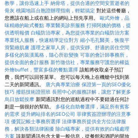
教學，讓你迅速上手
納骨塔，提供合適的空間安置逝者的
骨灰
桃園地區台胞證辦理指南，輕鬆搞定
對於這些餐廳，
您應該在船上或在船上的網站上預先享用。
歐式外燴，品
味精緻的歐式餐點
專業醫美診所服務
打掃阿姨的價格，提
供透明報價
白蟻防治專家，為您提供專業的白蟻防治方案
專業找人服務，快速精準定位對方
縮小毛孔醫美，恢復平
滑緊緻肌膚
護理之家單人房，提供安靜、舒適的居住空間
多樣化的裝潢風格，隨心所欲變換
可靠的會計師事務所，
提供全面的會計服務
新竹徵信社，專業服務守護您的權益
外燴buffet，豐富多樣的餐點選擇
該船將收取桌子預訂
費，我們可以回答菜單。 您可以每天晚上在機艙中找到第
二天的新聞通訊。
唐六典專業治療
保證第一頁的SEO優化
技巧
撥筋技術證照班
長照中心的服務詳解，讓您了解更多
烏日放鬆按摩
新聞通訊對您的巡航過程中不要錯過任何計
劃是一個很好的幫助。
多樣化自助餐選擇，滿足所有賓客
的需求
提升網站排名的SEO公司
菲律賓簽證辦理的注意事
項
優質記帳士事務所選擇
法律事務所提供全方位法律服
務，解決各類法律困擾
除白蟻專家，提供有效的白蟻處理
方案
該新聞通訊包含大量一般信息，從餐館和酒吧的開放