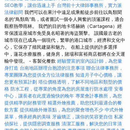
SEO教學，讓你迅速上手
台灣前十大律師事務所，實力派
法律顧問
我們可以在果汁中遠足或乘船徒步前往以鳥類聞
名的“鳥類島”島，或者嘗試一個令人興奮的頂篷課程，適合
觀察熱帶雨林。 我們的目的地卡塔赫納（Cartagena）經
常保護這座城市免受臭名昭著的海盜襲擊。 該國最古老的
城市現在已成為一個現代，繁華的港口城市，經濟和文化中
心，它保存了殖民建築和魅力。 在船上提供的許多選擇
中，蓮花水療服務，健身房，賭場和富裕商店都將在全天運
輸中發現。 - 客製化餐飲
經驗豐富的室內設計師，為您量
身打造
台南地區辦理台胞證的注意事項
聯合法律事務所，
專業團隊為您提供全方位法律服務
知道月子中心價格，讓
您更有預算計劃
塔位價格透明，了解不同地區和類型的價
格
防水工程，從專業的角度為您的房屋進行防水處理
安養
中心，讓長者在此度過愉快的晚年
專業會計事務所，為您
提供精準的財務管理
精選外燴推薦，助您找到最適合的餐
飲方案
提供精緻外燴茶點，為您的聚會增色不少
中式外燴
菜單，傳承經典的美味
牙齒矯正，讓你的笑容更自信
私家
偵探社，提供隱密調查服務
清潔工服務，解決您的日常清