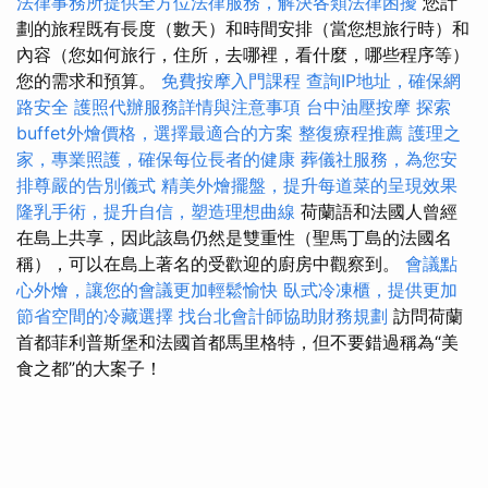
法律事務所提供全方位法律服務，解決各類法律困擾
您計
劃的旅程既有長度（數天）和時間安排（當您想旅行時）和
內容（您如何旅行，住所，去哪裡，看什麼，哪些程序等）
您的需求和預算。
免費按摩入門課程
查詢IP地址，確保網
路安全
護照代辦服務詳情與注意事項
台中油壓按摩
探索
buffet外燴價格，選擇最適合的方案
整復療程推薦
護理之
家，專業照護，確保每位長者的健康
葬儀社服務，為您安
排尊嚴的告別儀式
精美外燴擺盤，提升每道菜的呈現效果
隆乳手術，提升自信，塑造理想曲線
荷蘭語和法國人曾經
在島上共享，因此該島仍然是雙重性（聖馬丁島的法國名
稱），可以在島上著名的受歡迎的廚房中觀察到。
會議點
心外燴，讓您的會議更加輕鬆愉快
臥式冷凍櫃，提供更加
節省空間的冷藏選擇
找台北會計師協助財務規劃
訪問荷蘭
首都菲利普斯堡和法國首都馬里格特，但不要錯過稱為“美
食之都”的大案子！