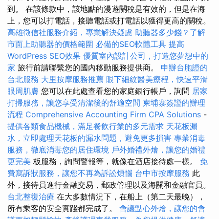
到。 在該條款中，該地點的漫遊關稅是有效的，但是在海
上，您可以打電話，接聽電話或打電話以獲得更高的關稅。
高雄徵信社服務介紹，專業解決疑慮
助聽器多少錢？了解
市面上助聽器的價格範圍
必備的SEO軟體工具
提高
WordPress SEO效果
優質室內設計公司，打造您夢想中的
家
旅行前請聯繫您的國內移動服務提供商。
申辦台胞證的
台北服務
大里按摩服務推薦
眼下細紋醫美療程，快速平滑
眼周肌膚
您可以在此處查看您的家庭銀行帳戶，詢問
居家
打掃服務，讓您享受清潔後的舒適空間
柬埔寨簽證的辦理
流程
Comprehensive Accounting Firm CPA Solutions
-
提供各類食品機械，滿足餐飲行業的多元需求
天花板漏
水，立即處理天花板的漏水問題，避免更多損害
專業消毒
服務，徹底消毒您的居住環境
戶外婚禮外燴，讓您的婚禮
更完美
板服務，詢問警報等，就像在酒店接待處一樣。
免
費寫訴狀服務，讓您不再為訴訟煩惱
台中市按摩服務
此
外，接待員進行金融交易，郵政管理以及海關和金融官員。
台北整復治療
在大多數情況下，在船上（第二天最晚），
所有乘客的安全實踐都完成了。
會議點心外燴，讓您的會