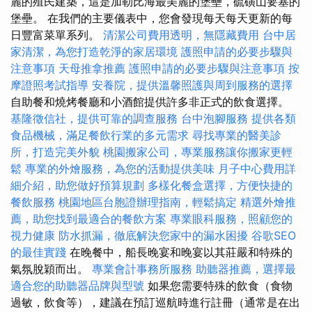
麗的殖民建築，這是加勒比海最美麗的堡壘，硫磺山要塞的
堡壘。 在我們的主要儀表中，您會發現每天每天更新的每
日豐富菜單系列。
清潔公司費用透明，無隱藏費用
台中居
家清潔，為您打造乾淨的家居環境
護照申請的必要步驟與
注意事項
天母推拿推薦
護照申請的必要步驟與注意事項
按
摩證照考試指導
安養院，提供溫馨照護與周到服務的選擇
自助餐和燒烤餐廳和小酒館提供許多非正式的飲食選擇。
基隆徵信社，提供可靠的調查服務
台中泡腳服務
提供各類
食品機械，滿足餐飲行業的多元需求
尋找專業的醫美診
所，打造完美外貌
桃園搬家公司，專業服務讓你搬家更輕
鬆
專業的外燴服務，為您的活動提供美味
月子中心費用詳
細介紹，助您做好預算規劃
多樣化餐盒選擇，方便快捷的
餐飲服務
桃園地區台胞證辦理指南，輕鬆搞定
精選外燴推
薦，助您找到最適合的餐飲方案
專業眼科服務，照顧您的
視力健康
防水抓漏，徹底解決您家中的漏水困擾
谷歌SEO
的最佳實踐
在晚餐中，船長晚宴和晚宴以其莊嚴和特殊的
氣氛脫穎而出。
專業會計事務所服務
助聽器推薦，選擇最
適合您的助聽器品牌與型號
如果您需要特殊的飲食（食物
過敏，飲食等），建議在預訂巡航時進行註冊（通常是在出