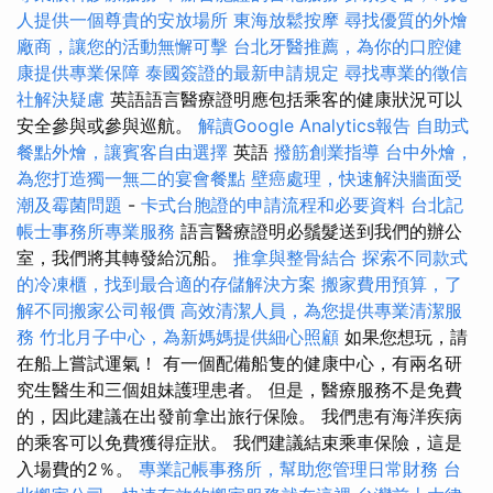
人提供一個尊貴的安放場所
東海放鬆按摩
尋找優質的外燴
廠商，讓您的活動無懈可擊
台北牙醫推薦，為你的口腔健
康提供專業保障
泰國簽證的最新申請規定
尋找專業的徵信
社解決疑慮
英語語言醫療證明應包括乘客的健康狀況可以
安全參與或參與巡航。
解讀Google Analytics報告
自助式
餐點外燴，讓賓客自由選擇
英語
撥筋創業指導
台中外燴，
為您打造獨一無二的宴會餐點
壁癌處理，快速解決牆面受
潮及霉菌問題
-
卡式台胞證的申請流程和必要資料
台北記
帳士事務所專業服務
語言醫療證明必鬚髮送到我們的辦公
室，我們將其轉發給沉船。
推拿與整骨結合
探索不同款式
的冷凍櫃，找到最合適的存儲解決方案
搬家費用預算，了
解不同搬家公司報價
高效清潔人員，為您提供專業清潔服
務
竹北月子中心，為新媽媽提供細心照顧
如果您想玩，請
在船上嘗試運氣！ 有一個配備船隻的健康中心，有兩名研
究生醫生和三個姐妹護理患者。 但是，醫療服務不是免費
的，因此建議在出發前拿出旅行保險。 我們患有海洋疾病
的乘客可以免費獲得症狀。 我們建議結束乘車保險，這是
入場費的2％。
專業記帳事務所，幫助您管理日常財務
台