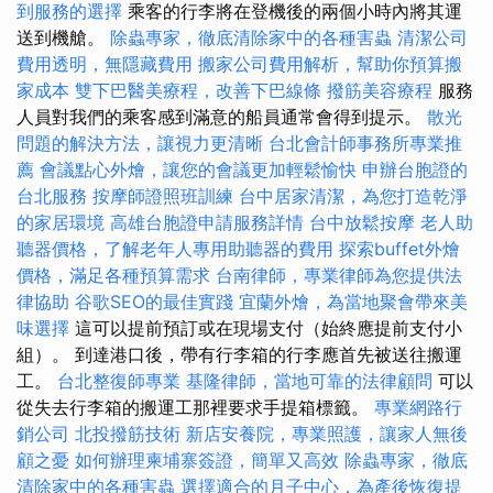
到服務的選擇
乘客的行李將在登機後的兩個小時內將其運
送到機艙。
除蟲專家，徹底清除家中的各種害蟲
清潔公司
費用透明，無隱藏費用
搬家公司費用解析，幫助你預算搬
家成本
雙下巴醫美療程，改善下巴線條
撥筋美容療程
服務
人員對我們的乘客感到滿意的船員通常會得到提示。
散光
問題的解決方法，讓視力更清晰
台北會計師事務所專業推
薦
會議點心外燴，讓您的會議更加輕鬆愉快
申辦台胞證的
台北服務
按摩師證照班訓練
台中居家清潔，為您打造乾淨
的家居環境
高雄台胞證申請服務詳情
台中放鬆按摩
老人助
聽器價格，了解老年人專用助聽器的費用
探索buffet外燴
價格，滿足各種預算需求
台南律師，專業律師為您提供法
律協助
谷歌SEO的最佳實踐
宜蘭外燴，為當地聚會帶來美
味選擇
這可以提前預訂或在現場支付（始終應提前支付小
組）。 到達港口後，帶有行李箱的行李應首先被送往搬運
工。
台北整復師專業
基隆律師，當地可靠的法律顧問
可以
從失去行李箱的搬運工那裡要求手提箱標籤。
專業網路行
銷公司
北投撥筋技術
新店安養院，專業照護，讓家人無後
顧之憂
如何辦理柬埔寨簽證，簡單又高效
除蟲專家，徹底
清除家中的各種害蟲
選擇適合的月子中心，為產後恢復提