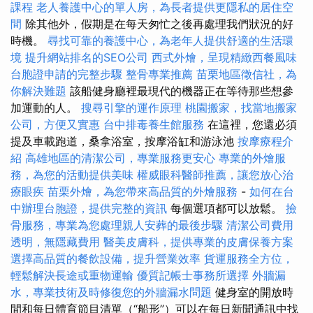
課程
老人養護中心的單人房，為長者提供更隱私的居住空
間
除其他外，假期是在每天匆忙之後再處理我們狀況的好
時機。
尋找可靠的養護中心，為老年人提供舒適的生活環
境
提升網站排名的SEO公司
西式外燴，呈現精緻西餐風味
台胞證申請的完整步驟
整骨專業推薦
苗栗地區徵信社，為
你解決難題
該船健身廳裡最現代的機器正在等待那些想參
加運動的人。
搜尋引擎的運作原理
桃園搬家，找當地搬家
公司，方便又實惠
台中排毒養生館服務
在這裡，您還必須
提及車載跑道，桑拿浴室，按摩浴缸和游泳池
按摩療程介
紹
高雄地區的清潔公司，專業服務更安心
專業的外燴服
務，為您的活動提供美味
權威眼科醫師推薦，讓您放心治
療眼疾
苗栗外燴，為您帶來高品質的外燴服務
-
如何在台
中辦理台胞證，提供完整的資訊
每個選項都可以放鬆。
撿
骨服務，專業為您處理親人安葬的最後步驟
清潔公司費用
透明，無隱藏費用
醫美皮膚科，提供專業的皮膚保養方案
選擇高品質的餐飲設備，提升營業效率
貨運服務全方位，
輕鬆解決長途或重物運輸
優質記帳士事務所選擇
外牆漏
水，專業技術及時修復您的外牆漏水問題
健身室的開放時
間和每日體育節目清單（“船形”）可以在每日新聞通訊中找