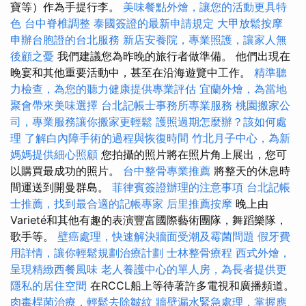
寶等）作為手提行李。
美味餐點外燴，讓您的活動更具特
色
台中脊椎調整
泰國簽證的最新申請規定
大甲放鬆按摩
申辦台胞證的台北服務
新店安養院，專業照護，讓家人無
後顧之憂
我們建議您為昨晚的旅行者做準備。 他們出現在
晚宴和其他重要活動中，甚至在沿海遊覽中工作。
精準聽
力檢查，為您的聽力健康提供專業評估
宜蘭外燴，為當地
聚會帶來美味選擇
台北記帳士事務所專業服務
桃園搬家公
司，專業服務讓你搬家更輕鬆
護照過期怎麼辦？該如何處
理
了解白內障手術的過程與恢復時間
竹北月子中心，為新
媽媽提供細心照顧
您拍攝的照片將在照片角上展出，您可
以購買最成功的照片。
台中整骨專業推薦
將整天的休息時
間運送到開曼群島。
菲律賓簽證辦理的注意事項
台北記帳
士推薦，找到最合適的記帳專家
后里推薦按摩
晚上由
Varieté和其他有趣的表演豐富國際藝術團隊，舞蹈樂隊，
歌手等。
壁癌處理，快速解決牆面受潮及霉菌問題
假牙費
用詳情，讓你輕鬆規劃治療計劃
士林整骨療程
西式外燴，
呈現精緻西餐風味
老人養護中心的單人房，為長者提供更
隱私的居住空間
在RCCL船上等待著許多電視和廣播頻道。
肉毒桿菌治療，輕鬆去除皺紋
牆壁漏水緊急處理，掌握應