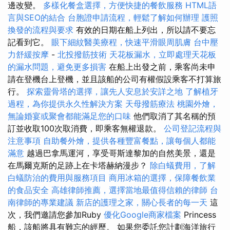
邊改變。
多樣化餐盒選擇，方便快捷的餐飲服務
HTML語
言與SEO的結合
台胞證申請流程，輕鬆了解如何辦理
護照
換發的流程與要求
有效的日期在船上列出，所以請不要忘
記看到它。
眼下細紋醫美療程，快速平滑眼周肌膚
台中壓
力舒緩按摩
-
北投撥筋技術
天花板漏水，立即處理天花板
的漏水問題，避免更多損害
在船上出發之前，乘客尚未申
請在登機台上登機，並且該船的公司有權假設乘客不打算旅
行。
探索靈骨塔的選擇，讓先人安息於安詳之地
了解植牙
過程，為你提供永久性解決方案
天母撥筋療法
桃園外燴，
無論婚宴或聚會都能滿足您的口味
他們取消了其名稱的預
訂並收取100次取消費，即乘客無權退款。
公司登記流程與
注意事項
自助餐外燴，提供各種豐富餐點，讓每個人都能
滿意
越過巴拿馬運河，享受哥斯達黎加的自然美景，還是
在馬爾克斯的足跡上在卡塔赫納漫步？
除白蟻費用，了解
白蟻防治的費用與服務項目
商用冰箱的選擇，保障餐飲業
的食品安全
高雄律師推薦，選擇當地最值得信賴的律師
台
南律師的專業建議
新店的護理之家，關心長者的每一天
這
次，我們邀請您參加Ruby
優化Google商家檔案
Princess
船，該船將具有難忘的經歷。 如果您委託您計劃海洋旅行