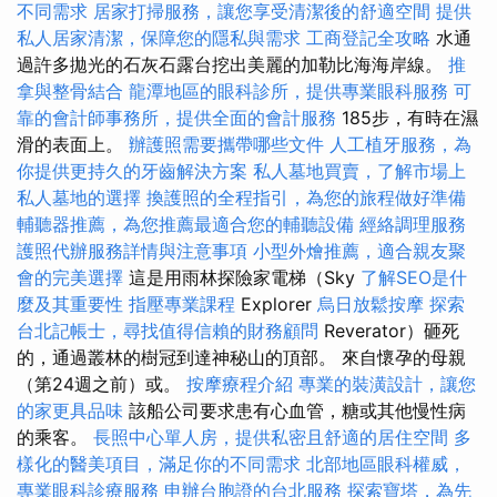
不同需求
居家打掃服務，讓您享受清潔後的舒適空間
提供
私人居家清潔，保障您的隱私與需求
工商登記全攻略
水通
過許多拋光的石灰石露台挖出美麗的加勒比海海岸線。
推
拿與整骨結合
龍潭地區的眼科診所，提供專業眼科服務
可
靠的會計師事務所，提供全面的會計服務
185步，有時在濕
滑的表面上。
辦護照需要攜帶哪些文件
人工植牙服務，為
你提供更持久的牙齒解決方案
私人墓地買賣，了解市場上
私人墓地的選擇
換護照的全程指引，為您的旅程做好準備
輔聽器推薦，為您推薦最適合您的輔聽設備
經絡調理服務
護照代辦服務詳情與注意事項
小型外燴推薦，適合親友聚
會的完美選擇
這是用雨林探險家電梯（Sky
了解SEO是什
麼及其重要性
指壓專業課程
Explorer
烏日放鬆按摩
探索
台北記帳士，尋找值得信賴的財務顧問
Reverator）砸死
的，通過叢林的樹冠到達神秘山的頂部。 來自懷孕的母親
（第24週之前）或。
按摩療程介紹
專業的裝潢設計，讓您
的家更具品味
該船公司要求患有心血管，糖或其他慢性病
的乘客。
長照中心單人房，提供私密且舒適的居住空間
多
樣化的醫美項目，滿足你的不同需求
北部地區眼科權威，
專業眼科診療服務
申辦台胞證的台北服務
探索寶塔，為先